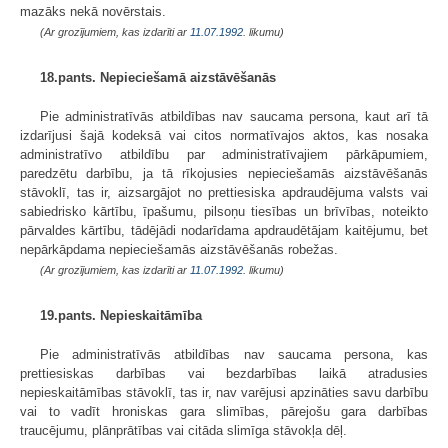
mazāks nekā novērstais.
(Ar grozījumiem, kas izdarīti ar
11.07.1992
. likumu)
18.pants. Nepieciešamā aizstāvēšanās
Pie administratīvās atbildības nav saucama persona, kaut arī tā
izdarījusi šajā kodeksā vai citos normatīvajos aktos, kas nosaka
administratīvo atbildību par administratīvajiem pārkāpumiem,
paredzētu darbību, ja tā rīkojusies nepieciešamās aizstāvēšanās
stāvoklī, tas ir, aizsargājot no prettiesiska apdraudējuma valsts vai
sabiedrisko kārtību, īpašumu, pilsoņu tiesības un brīvības, noteikto
pārvaldes kārtību, tādējādi nodarīdama apdraudētājam kaitējumu, bet
nepārkāpdama nepieciešamās aizstāvēšanās robežas.
(Ar grozījumiem, kas izdarīti ar
11.07.1992
. likumu)
19.pants. Nepieskaitāmība
Pie administratīvās atbildības nav saucama persona, kas
prettiesiskas darbības vai bezdarbības laikā atradusies
nepieskaitāmības stāvoklī, tas ir, nav varējusi apzināties savu darbību
vai to vadīt hroniskas gara slimības, pārejošu gara darbības
traucējumu, plānprātības vai citāda slimīga stāvokļa dēļ.