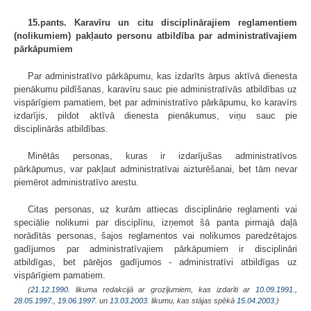
15.pants. Karavīru un citu disciplinārajiem reglamentiem
(nolikumiem) pakļauto personu atbildība par administratīvajiem
pārkāpumiem
Par administratīvo pārkāpumu, kas izdarīts ārpus aktīvā dienesta
pienākumu pildīšanas, karavīru sauc pie administratīvās atbildības uz
vispārīgiem pamatiem, bet par administratīvo pārkāpumu, ko karavīrs
izdarījis, pildot aktīvā dienesta pienākumus, viņu sauc pie
disciplinārās atbildības.
Minētās personas, kuras ir izdarījušas administratīvos
pārkāpumus, var pakļaut administratīvai aizturēšanai, bet tām nevar
piemērot administratīvo arestu.
Citas personas, uz kurām attiecas disciplinārie reglamenti vai
speciālie nolikumi par disciplīnu, izņemot šā panta pirmajā daļā
norādītās personas, šajos reglamentos vai nolikumos paredzētajos
gadījumos par administratīvajiem pārkāpumiem ir disciplināri
atbildīgas, bet pārējos gadījumos - administratīvi atbildīgas uz
vispārīgiem pamatiem.
(
21.12.1990
. likuma redakcijā ar grozījumiem, kas izdarīti ar
10.09.1991.
,
28.05.1997.
,
19.06.1997.
un
13.03.2003
. likumu, kas stājas spēkā
15.04.2003.
)