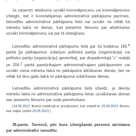
Ja saņemts atteikums uzsākt kriminālprocesu vai kriminālprocess
izbeigts, bet ir konstatējamas administratīvā pārkāpuma pazīmes,
lietvedību administratīvā pārkāpuma lietā var uzsākt ne vēlāk kā
mēneša laikā no dienas, kad pieņemts lēmums par atteikšanos
uzsākt kriminālprocesu vai par tā izbeigšanu.
6
Lietvedību administratīvā pārkāpuma lietā par šā kodeksa 166.
pantā [ja pārkāpumus izdarījusi politiskā partija (organizācija) vai
politisko partiju (organizāciju) apvienība], par divpadsmitajā “c” nodaļā
2
un 204.
pantā paredzētajiem administratīvajiem pārkāpumiem var
uzsākt viena mēneša laikā no pārkāpuma atklāšanas dienas, bet ne
vēlāk kā divu gadu laikā no pārkāpuma izdarīšanas dienas.
Lietvedību administratīvā pārkāpuma lietā izbeidz, ja deviņu
mēnešu laikā no administratīvā pārkāpuma lietas uzsākšanas dienas
nav pieņemts lēmums par soda piemērošanu.
(
14.06.2012
. likuma redakcijā ar grozījumiem, kas izdarīti ar
25.04.2013
. likumu,
kas stājas spēkā
29.05.2013.
)
38.pants. Termiņš, pēc kura izbeigšanās persona atzīstama
par administratīvi nesodītu