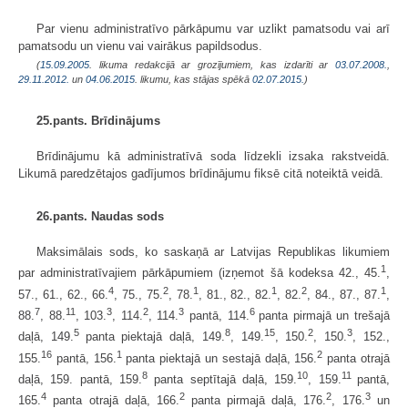
Par vienu administratīvo pārkāpumu var uzlikt pamatsodu vai arī
pamatsodu un vienu vai vairākus papildsodus.
(
15.09.2005
. likuma redakcijā ar grozījumiem, kas izdarīti ar
03.07.2008.
,
29.11.2012.
un
04.06.2015
. likumu, kas stājas spēkā
02.07.2015.
)
25.pants. Brīdinājums
Brīdinājumu kā administratīvā soda līdzekli izsaka rakstveidā.
Likumā paredzētajos gadījumos brīdinājumu fiksē citā noteiktā veidā.
26.pants. Naudas sods
Maksimālais sods, ko saskaņā ar Latvijas Republikas likumiem
1
par administratīvajiem pārkāpumiem (izņemot šā kodeksa 42., 45.
,
4
2
1
1
2
1
57., 61., 62., 66.
, 75., 75.
, 78.
, 81., 82., 82.
, 82.
, 84., 87., 87.
,
7
11
3
2
3
6
88.
, 88.
, 103.
, 114.
, 114.
pantā, 114.
panta pirmajā un trešajā
5
8
15
2
3
daļā, 149.
panta piektajā daļā, 149.
, 149.
, 150.
, 150.
, 152.,
16
1
2
155.
pantā, 156.
panta piektajā un sestajā daļā, 156.
panta otrajā
8
10
11
daļā, 159. pantā, 159.
panta septītajā daļā, 159.
, 159.
pantā,
4
2
2
3
165.
panta otrajā daļā, 166.
panta pirmajā daļā, 176.
, 176.
un