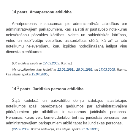
14.pants. Amatpersonu atbildība
Amatpersonas ir saucamas pie administratīvās atbildības par
administratīvajiem pārkāpumiem, kas saistīti ar pastāvošo noteikumu
neievērošanu pārvaldes kārtības, valsts un sabiedriskās kārtības,
vides un iedzīvotāju veselības aizsardzības sfērā, kā arī ar citu
noteikumu neievērošanu, kuru izpildes nodrošināšana ietilpst viņu
dienesta pienākumos.
(Otrā daļa izslēgta ar
17.03.2005
. likumu.)
(Ar grozījumiem, kas izdarīti ar
12.03.1991.
,
28.04.1992.
un
17.03.2005
. likumu,
kas stājas spēkā
15.04.2005.
)
1
14.
pants. Juridisko personu atbildība
Šajā kodeksā un pašvaldību domju izdotajos saistošajos
noteikumos īpaši paredzētajos gadījumos par administratīvajiem
pārkāpumiem pie atbildības ir saucamas juridiskās personas.
Personas, kuras veic komercdarbību, bet nav juridiskās personas, par
administratīvajiem pārkāpumiem atbild tāpat kā juridiskās personas.
(
22.06.2006
. likuma redakcijā, kas stājas spēkā
21.07.2006.
)