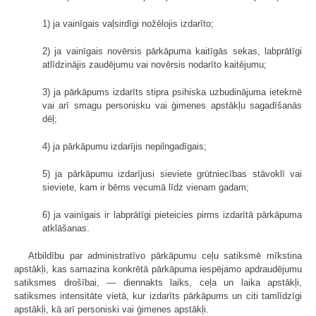
1) ja vainīgais vaļsirdīgi nožēlojis izdarīto;
2) ja vainīgais novērsis pārkāpuma kaitīgās sekas, labprātīgi
atlīdzinājis zaudējumu vai novērsis nodarīto kaitējumu;
3) ja pārkāpums izdarīts stipra psihiska uzbudinājuma ietekmē
vai arī smagu personisku vai ģimenes apstākļu sagadīšanās
dēļ;
4) ja pārkāpumu izdarījis nepilngadīgais;
5) ja pārkāpumu izdarījusi sieviete grūtniecības stāvoklī vai
sieviete, kam ir bērns vecumā līdz vienam gadam;
6) ja vainīgais ir labprātīgi pieteicies pirms izdarītā pārkāpuma
atklāšanas.
Atbildību par administratīvo pārkāpumu ceļu satiksmē mīkstina
apstākļi, kas samazina konkrētā pārkāpuma iespējamo apdraudējumu
satiksmes drošībai, — diennakts laiks, ceļa un laika apstākļi,
satiksmes intensitāte vietā, kur izdarīts pārkāpums un citi tamlīdzīgi
apstākļi, kā arī personiski vai ģimenes apstākļi.