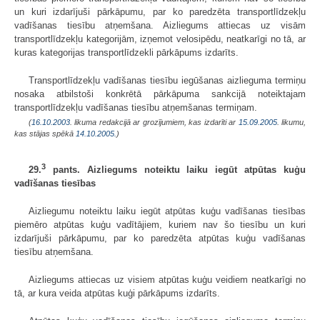
un kuri izdarījuši pārkāpumu, par ko paredzēta transportlīdzekļu
vadīšanas tiesību atņemšana. Aizliegums attiecas uz visām
transportlīdzekļu kategorijām, izņemot velosipēdu, neatkarīgi no tā, ar
kuras kategorijas transportlīdzekli pārkāpums izdarīts.
Transportlīdzekļu vadīšanas tiesību iegūšanas aizlieguma termiņu
nosaka atbilstoši konkrētā pārkāpuma sankcijā noteiktajam
transportlīdzekļu vadīšanas tiesību atņemšanas termiņam.
(
16.10.2003
. likuma redakcijā ar grozījumiem, kas izdarīti ar
15.09.2005
. likumu,
kas stājas spēkā
14.10.2005.
)
3
29.
pants. Aizliegums noteiktu laiku iegūt atpūtas kuģu
vadīšanas tiesības
Aizliegumu noteiktu laiku iegūt atpūtas kuģu vadīšanas tiesības
piemēro atpūtas kuģu vadītājiem, kuriem nav šo tiesību un kuri
izdarījuši pārkāpumu, par ko paredzēta atpūtas kuģu vadīšanas
tiesību atņemšana.
Aizliegums attiecas uz visiem atpūtas kuģu veidiem neatkarīgi no
tā, ar kura veida atpūtas kuģi pārkāpums izdarīts.