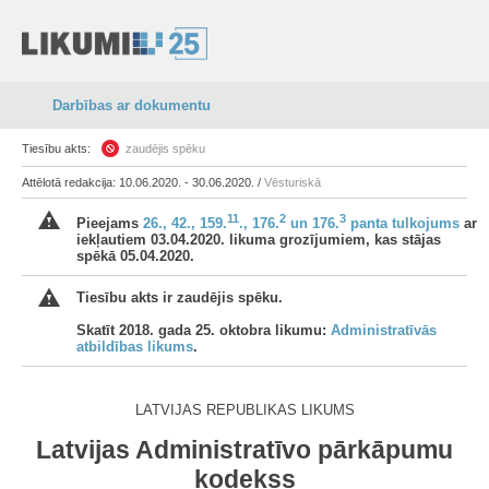
Darbības ar dokumentu
Tiesību akts:
zaudējis spēku
Attēlotā redakcija: 10.06.2020. - 30.06.2020. /
Vēsturiskā
11
2
3
Pieejams
26., 42., 159.
., 176.
un 176.
panta tulkojums
ar
iekļautiem 03.04.2020. likuma grozījumiem, kas stājas
spēkā 05.04.2020.
Tiesību akts ir zaudējis spēku.
Skatīt 2018. gada 25. oktobra likumu:
Administratīvās
atbildības likums
.
LATVIJAS REPUBLIKAS LIKUMS
Latvijas Administratīvo pārkāpumu
kodekss