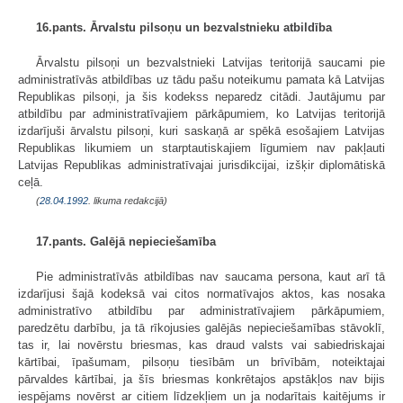
16.pants. Ārvalstu pilsoņu un bezvalstnieku atbildība
Ārvalstu pilsoņi un bezvalstnieki Latvijas teritorijā saucami pie
administratīvās atbildības uz tādu pašu noteikumu pamata kā Latvijas
Republikas pilsoņi, ja šis kodekss neparedz citādi. Jautājumu par
atbildību par administratīvajiem pārkāpumiem, ko Latvijas teritorijā
izdarījuši ārvalstu pilsoņi, kuri saskaņā ar spēkā esošajiem Latvijas
Republikas likumiem un starptautiskajiem līgumiem nav pakļauti
Latvijas Republikas administratīvajai jurisdikcijai, izšķir diplomātiskā
ceļā.
(
28.04.1992
. likuma redakcijā)
17.pants. Galējā nepieciešamība
Pie administratīvās atbildības nav saucama persona, kaut arī tā
izdarījusi šajā kodeksā vai citos normatīvajos aktos, kas nosaka
administratīvo atbildību par administratīvajiem pārkāpumiem,
paredzētu darbību, ja tā rīkojusies galējās nepieciešamības stāvoklī,
tas ir, lai novērstu briesmas, kas draud valsts vai sabiedriskajai
kārtībai, īpašumam, pilsoņu tiesībām un brīvībām, noteiktajai
pārvaldes kārtībai, ja šīs briesmas konkrētajos apstākļos nav bijis
iespējams novērst ar citiem līdzekļiem un ja nodarītais kaitējums ir