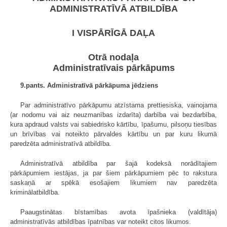
ADMINISTRATĪVĀ ATBILDĪBA
I VISPĀRĪGĀ DAĻA
Otrā nodaļa
Administratīvais pārkāpums
9.pants. Administratīvā pārkāpuma jēdziens
Par administratīvo pārkāpumu atzīstama prettiesiska, vainojama
(ar nodomu vai aiz neuzmanības izdarīta) darbība vai bezdarbība,
kura apdraud valsts vai sabiedrisko kārtību, īpašumu, pilsoņu tiesības
un brīvības vai noteikto pārvaldes kārtību un par kuru likumā
paredzēta administratīvā atbildība.
Administratīvā atbildība par šajā kodeksā norādītajiem
pārkāpumiem iestājas, ja par šiem pārkāpumiem pēc to rakstura
saskaņā ar spēkā esošajiem likumiem nav paredzēta
kriminālatbildība.
Paaugstinātas bīstamības avota īpašnieka (valdītāja)
administratīvās atbildības īpatnības var noteikt citos likumos.