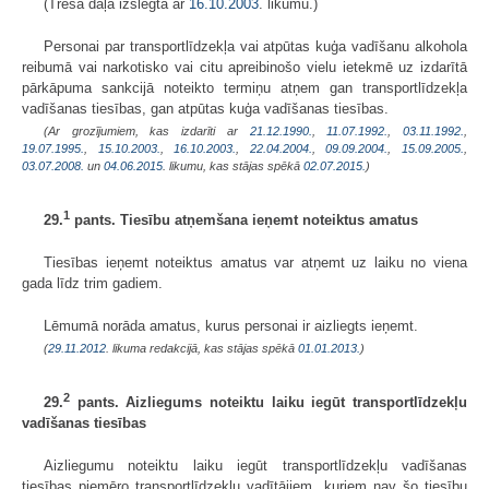
(Trešā daļa izslēgta ar
16.10.2003
. likumu.)
Personai par transportlīdzekļa vai atpūtas kuģa vadīšanu alkohola
reibumā vai narkotisko vai citu apreibinošo vielu ietekmē uz izdarītā
pārkāpuma sankcijā noteikto termiņu atņem gan transportlīdzekļa
vadīšanas tiesības, gan atpūtas kuģa vadīšanas tiesības.
(Ar grozījumiem, kas izdarīti ar
21.12.1990.
,
11.07.1992.
,
03.11.1992.
,
19.07.1995.
,
15.10.2003.
,
16.10.2003.
,
22.04.2004.
,
09.09.2004.
,
15.09.2005.
,
03.07.2008.
un
04.06.2015
. likumu, kas stājas spēkā
02.07.2015.
)
1
29.
pants. Tiesību atņemšana ieņemt noteiktus amatus
Tiesības ieņemt noteiktus amatus var atņemt uz laiku no viena
gada līdz trim gadiem.
Lēmumā norāda amatus, kurus personai ir aizliegts ieņemt.
(
29.11.2012
. likuma redakcijā, kas stājas spēkā
01.01.2013.
)
2
29.
pants. Aizliegums noteiktu laiku iegūt transportlīdzekļu
vadīšanas tiesības
Aizliegumu noteiktu laiku iegūt transportlīdzekļu vadīšanas
tiesības piemēro transportlīdzekļu vadītājiem, kuriem nav šo tiesību