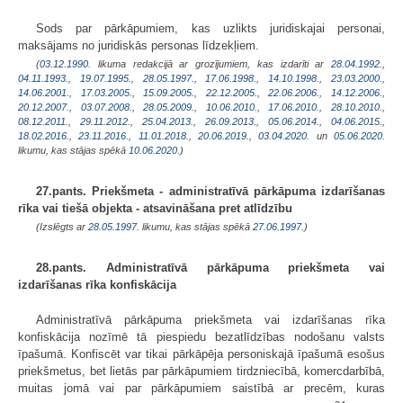
Sods par pārkāpumiem, kas uzlikts juridiskajai personai,
maksājams no juridiskās personas līdzekļiem.
(
03.12.1990
. likuma redakcijā ar grozījumiem, kas izdarīti ar
28.04.1992.
,
04.11.1993.
,
19.07.1995.
,
28.05.1997.
,
17.06.1998.
,
14.10.1998.
,
23.03.2000.
,
14.06.2001.
,
17.03.2005.
,
15.09.2005.
,
22.12.2005.
,
22.06.2006.
,
14.12.2006.
,
20.12.2007.
,
03.07.2008.
,
28.05.2009.
,
10.06.2010.
,
17.06.2010.
,
28.10.2010.
,
08.12.2011.
,
29.11.2012.
,
25.04.2013.
,
26.09.2013.
,
05.06.2014.
,
04.06.2015.
,
18.02.2016.
,
23.11.2016.
,
11.01.2018.
,
20.06.2019.
,
03.04.2020.
un
05.06.2020
.
likumu, kas stājas spēkā
10.06.2020.
)
27.pants. Priekšmeta - administratīvā pārkāpuma izdarīšanas
rīka vai tiešā objekta - atsavināšana pret atlīdzību
(Izslēgts ar
28.05.1997
. likumu, kas stājas spēkā
27.06.1997.
)
28.pants. Administratīvā pārkāpuma priekšmeta vai
izdarīšanas rīka konfiskācija
Administratīvā pārkāpuma priekšmeta vai izdarīšanas rīka
konfiskācija nozīmē tā piespiedu bezatlīdzības nodošanu valsts
īpašumā. Konfiscēt var tikai pārkāpēja personiskajā īpašumā esošus
priekšmetus, bet lietās par pārkāpumiem tirdzniecībā, komercdarbībā,
muitas jomā vai par pārkāpumiem saistībā ar precēm, kuras