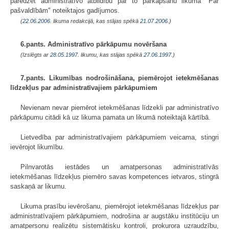
paredzēt administratīvo atbildību par to pārkāpšanu likumā "Par
pašvaldībām" noteiktajos gadījumos.
(
22.06.2006
. likuma redakcijā, kas stājas spēkā
21.07.2006.
)
6.pants. Administratīvo pārkāpumu novēršana
(Izslēgts ar
28.05.1997
. likumu, kas stājas spēkā
27.06.1997.
)
7.pants. Likumības nodrošināšana, piemērojot ietekmēšanas
līdzekļus par administratīvajiem pārkāpumiem
Nevienam nevar piemērot ietekmēšanas līdzekli par administratīvo
pārkāpumu citādi kā uz likuma pamata un likumā noteiktajā kārtībā.
Lietvedība par administratīvajiem pārkāpumiem veicama, stingri
ievērojot likumību.
Pilnvarotās iestādes un amatpersonas administratīvās
ietekmēšanas līdzekļus piemēro savas kompetences ietvaros, stingrā
saskaņā ar likumu.
Likuma prasību ievērošanu, piemērojot ietekmēšanas līdzekļus par
administratīvajiem pārkāpumiem, nodrošina ar augstāku institūciju un
amatpersonu realizētu sistemātisku kontroli, prokurora uzraudzību,