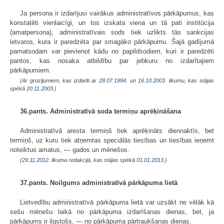
Ja persona ir izdarījusi vairākus administratīvos pārkāpumus, kas
konstatēti vienlaicīgi, un tos izskata viena un tā pati institūcija
(amatpersona), administratīvais sods tiek uzlikts tās sankcijas
ietvaros, kura ir paredzēta par smagāko pārkāpumu. Šajā gadījumā
pamatsodam var pievienot kādu no papildsodiem, kuri ir paredzēti
pantos, kas nosaka atbildību par jebkuru no izdarītajiem
pārkāpumiem.
(Ar grozījumiem, kas izdarīti ar
28.07.1994.
un
16.10.2003
. likumu, kas stājas
spēkā
20.11.2003.
)
36.pants. Administratīvā soda termiņu aprēķināšana
Administratīvā aresta termiņš tiek aprēķināts diennaktīs, bet
termiņš, uz kuru tiek atņemtas speciālās tiesības un tiesības ieņemt
noteiktus amatus, — gados un mēnešos.
(
29.11.2012
. likuma redakcijā, kas stājas spēkā
01.01.2013.
)
37.pants. Noilgums administratīvā pārkāpuma lietā
Lietvedību administratīvā pārkāpuma lietā var uzsākt ne vēlāk kā
sešu mēnešu laikā no pārkāpuma izdarīšanas dienas, bet, ja
pārkāpums ir ilgstošs, — no pārkāpuma pārtraukšanas dienas.