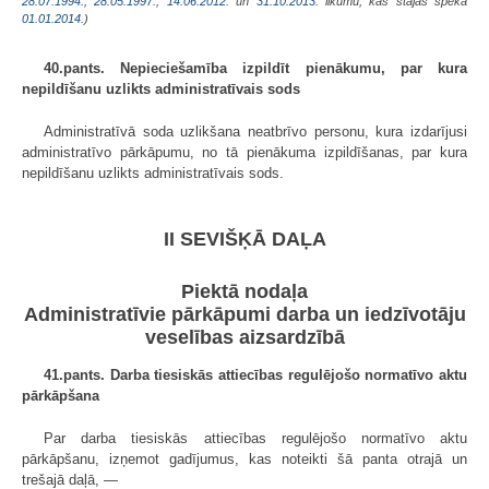
28.07.1994.
,
28.05.1997.
,
14.06.2012.
un
31.10.2013
. likumu, kas stājas spēkā
01.01.2014.
)
40.pants. Nepieciešamība izpildīt pienākumu, par kura
nepildīšanu uzlikts administratīvais sods
Administratīvā soda uzlikšana neatbrīvo personu, kura izdarījusi
administratīvo pārkāpumu, no tā pienākuma izpildīšanas, par kura
nepildīšanu uzlikts administratīvais sods.
II SEVIŠĶĀ DAĻA
Piektā nodaļa
Administratīvie pārkāpumi darba un iedzīvotāju
veselības aizsardzībā
41.pants. Darba tiesiskās attiecības regulējošo normatīvo aktu
pārkāpšana
Par darba tiesiskās attiecības regulējošo normatīvo aktu
pārkāpšanu, izņemot gadījumus, kas noteikti šā panta otrajā un
trešajā daļā, —