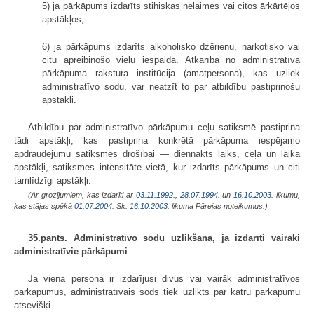
5) ja pārkāpums izdarīts stihiskas nelaimes vai citos ārkārtējos
apstākļos;
6) ja pārkāpums izdarīts alkoholisko dzērienu, narkotisko vai
citu apreibinošo vielu iespaidā. Atkarībā no administratīvā
pārkāpuma rakstura institūcija (amatpersona), kas uzliek
administratīvo sodu, var neatzīt to par atbildību pastiprinošu
apstākli.
Atbildību par administratīvo pārkāpumu ceļu satiksmē pastiprina
tādi apstākļi, kas pastiprina konkrētā pārkāpuma iespējamo
apdraudējumu satiksmes drošībai — diennakts laiks, ceļa un laika
apstākļi, satiksmes intensitāte vietā, kur izdarīts pārkāpums un citi
tamlīdzīgi apstākļi.
(Ar grozījumiem, kas izdarīti ar
03.11.1992.
,
28.07.1994.
un
16.10.2003
. likumu,
kas stājas spēkā
01.07.2004.
Sk.
16.10.2003
. likuma Pārejas noteikumus.)
35.pants. Administratīvo sodu uzlikšana, ja izdarīti vairāki
administratīvie pārkāpumi
Ja viena persona ir izdarījusi divus vai vairāk administratīvos
pārkāpumus, administratīvais sods tiek uzlikts par katru pārkāpumu
atsevišķi.