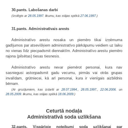
30.pants. Labošanas darbi
(Izslēgts ar
28.05.1997
. likumu, kas stājas spēkā
27.06.1997.
)
31.pants. Administratīvais arests
Administratīvo arestu nosaka un piemēro tikai izņēmuma
gadījumos par atsevišķiem administratīvo pārkāpumu veidiem uz laiku
no vienas līdz piecpadsmit diennaktīm. Administratīvo arestu piemēro
rajona (pilsētas) tiesas tiesnesis.
Administratīvo arestu nevar piemērot personai, kura nav
sasniegusi astoņpadsmit gadu vecumu, pirmās vai otrās grupas
invalīdam, grūtniecei, kā arī personai, kura ir vienīgais aizbildnis
bērnam.
(Ar grozījumiem, kas izdarīti ar
28.07.1994.
,
28.05.1997.
,
22.06.2006.
un
28.05.2009
. likumu, kas stājas spēkā
18.06.2009.
)
Ceturtā nodaļa
Administratīvā soda uzlikšana
32.pants. Vispārīgie noteikumi soda uzlikšanai par