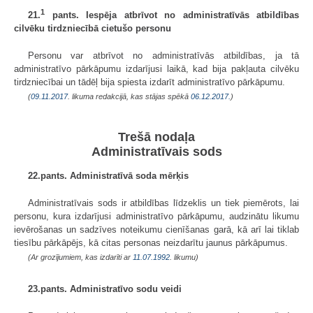
1
21.
pants. Iespēja atbrīvot no administratīvās atbildības
cilvēku tirdzniecībā cietušo personu
Personu var atbrīvot no administratīvās atbildības, ja tā
administratīvo pārkāpumu izdarījusi laikā, kad bija pakļauta cilvēku
tirdzniecībai un tādēļ bija spiesta izdarīt administratīvo pārkāpumu.
(
09.11.2017
. likuma redakcijā, kas stājas spēkā
06.12.2017.
)
Trešā nodaļa
Administratīvais sods
22.pants. Administratīvā soda mērķis
Administratīvais sods ir atbildības līdzeklis un tiek piemērots, lai
personu, kura izdarījusi administratīvo pārkāpumu, audzinātu likumu
ievērošanas un sadzīves noteikumu cienīšanas garā, kā arī lai tiklab
tiesību pārkāpējs, kā citas personas neizdarītu jaunus pārkāpumus.
(Ar grozījumiem, kas izdarīti ar
11.07.1992
. likumu)
23.pants. Administratīvo sodu veidi