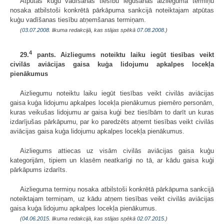
Atpūtas kuģu vadīšanas tiesību iegūšanas aizlieguma termiņu
nosaka atbilstoši konkrētā pārkāpuma sankcijā noteiktajam atpūtas
kuģu vadīšanas tiesību atņemšanas termiņam.
(
03.07.2008
. likuma redakcijā, kas stājas spēkā
07.08.2008.
)
4
29.
pants. Aizliegums noteiktu laiku iegūt tiesības veikt
civilās aviācijas gaisa kuģa lidojumu apkalpes locekļa
pienākumus
Aizliegumu noteiktu laiku iegūt tiesības veikt civilās aviācijas
gaisa kuģa lidojumu apkalpes locekļa pienākumus piemēro personām,
kuras veikušas lidojumu ar gaisa kuģi bez tiesībām to darīt un kuras
izdarījušas pārkāpumu, par ko paredzēts atņemt tiesības veikt civilās
aviācijas gaisa kuģa lidojumu apkalpes locekļa pienākumus.
Aizliegums attiecas uz visām civilās aviācijas gaisa kuģu
kategorijām, tipiem un klasēm neatkarīgi no tā, ar kādu gaisa kuģi
pārkāpums izdarīts.
Aizlieguma termiņu nosaka atbilstoši konkrētā pārkāpuma sankcijā
noteiktajam termiņam, uz kādu atņem tiesības veikt civilās aviācijas
gaisa kuģa lidojumu apkalpes locekļa pienākumus.
(
04.06.2015
. likuma redakcijā, kas stājas spēkā
02.07.2015.
)