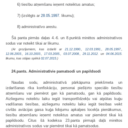
6) tiesību atņemšanu ieņemt noteiktus amatus;
7) (izslēgts ar
28.05.1997
. likumu);
8) administratīvo arestu.
Šā panta pirmās daļas 4.-6. un 8.punktā minētos administratīvos
sodus var noteikt tikai ar likumu.
(Ar grozījumiem, kas izdarīti ar
21.12.1990.
,
12.03.1991.
,
28.05.1997.
,
12.06.2003.
,
16.10.2003.
,
17.03.2005.
,
03.07.2008.
,
29.11.2012.
un
04.06.2015
.
likumu, kas stājas spēkā
02.07.2015.
)
24.pants. Administratīvie pamatsodi un papildsodi
Naudas sodu, administratīvā pārkāpuma priekšmeta un
izdarīšanas rīka konfiskāciju, personai piešķirto speciālo tiesību
atņemšanu var piemērot gan kā pamatsodu, gan kā papildsodu.
Aizliegumu noteiktu laiku iegūt transportlīdzekļu vai atpūtas kuģu
vadīšanas tiesības, aizliegumu noteiktu laiku iegūt tiesības veikt
civilās aviācijas gaisa kuģa lidojumu apkalpes locekļa pienākumus,
tiesību atņemšanu ieņemt noteiktus amatus var piemērot tikai kā
papildsodu. Citus šā kodeksa 23.panta pirmajā daļā minētos
administratīvos sodus var piemērot tikai kā pamatsodus.