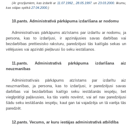
(Ar grozījumiem, kas izdarīti ar
11.07.1992.
,
28.05.1997.
un
23.03.2000
. likumu,
kas stājas spēkā
27.04.2000.
)
10.pants. Administratīvā pārkāpuma izdarīšana ar nodomu
Administratīvais pārkāpums atzīstams par izdarītu ar nodomu, ja
persona, kas to izdarījusi, ir apzinājusies savas darbības vai
bezdarbības prettiesisko raksturu, paredzējusi tās kaitīgās sekas un
vēlējusies vai apzināti pieļāvusi šo seku iestāšanos.
11.pants. Administratīvā pārkāpuma izdarīšana aiz
neuzmanības
Administratīvais pārkāpums atzīstams par izdarītu aiz
neuzmanības, ja persona, kas to izdarījusi, ir paredzējusi savas
darbības vai bezdarbības kaitīgo seku iestāšanās iespēju, bet
vieglprātīgi paļāvusies, ka tās varēs novērst, vai arī nav paredzējusi
šādu seku iestāšanās iespēju, kaut gan tai vajadzēja un tā varēja tās
paredzēt.
12.pants. Vecums, ar kuru iestājas administratīvā atbildība