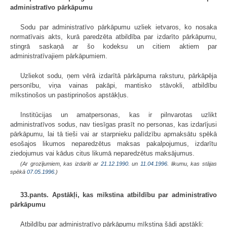
administratīvo pārkāpumu
Sodu par administratīvo pārkāpumu uzliek ietvaros, ko nosaka
normatīvais akts, kurā paredzēta atbildība par izdarīto pārkāpumu,
stingrā saskaņā ar šo kodeksu un citiem aktiem par
administratīvajiem pārkāpumiem.
Uzliekot sodu, ņem vērā izdarītā pārkāpuma raksturu, pārkāpēja
personību, viņa vainas pakāpi, mantisko stāvokli, atbildību
mīkstinošos un pastiprinošos apstākļus.
Institūcijas un amatpersonas, kas ir pilnvarotas uzlikt
administratīvos sodus, nav tiesīgas prasīt no personas, kas izdarījusi
pārkāpumu, lai tā tieši vai ar starpnieku palīdzību apmaksātu spēkā
esošajos likumos neparedzētus maksas pakalpojumus, izdarītu
ziedojumus vai kādus citus likumā neparedzētus maksājumus.
(Ar grozījumiem, kas izdarīti ar
21.12.1990.
un
11.04.1996
. likumu, kas stājas
spēkā
07.05.1996.
)
33.pants. Apstākļi, kas mīkstina atbildību par administratīvo
pārkāpumu
Atbildību par administratīvo pārkāpumu mīkstina šādi apstākļi: