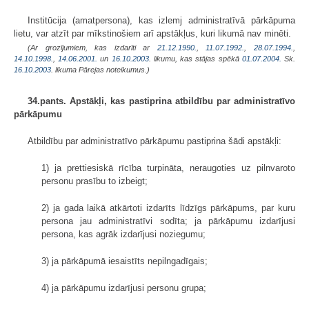
Institūcija (amatpersona), kas izlemj administratīvā pārkāpuma
lietu, var atzīt par mīkstinošiem arī apstākļus, kuri likumā nav minēti.
(Ar grozījumiem, kas izdarīti ar
21.12.1990.
,
11.07.1992.
,
28.07.1994.
,
14.10.1998.
,
14.06.2001.
un
16.10.2003
. likumu, kas stājas spēkā
01.07.2004.
Sk.
16.10.2003
. likuma Pārejas noteikumus.)
34.pants. Apstākļi, kas pastiprina atbildību par administratīvo
pārkāpumu
Atbildību par administratīvo pārkāpumu pastiprina šādi apstākļi:
1) ja prettiesiskā rīcība turpināta, neraugoties uz pilnvaroto
personu prasību to izbeigt;
2) ja gada laikā atkārtoti izdarīts līdzīgs pārkāpums, par kuru
persona jau administratīvi sodīta; ja pārkāpumu izdarījusi
persona, kas agrāk izdarījusi noziegumu;
3) ja pārkāpumā iesaistīts nepilngadīgais;
4) ja pārkāpumu izdarījusi personu grupa;