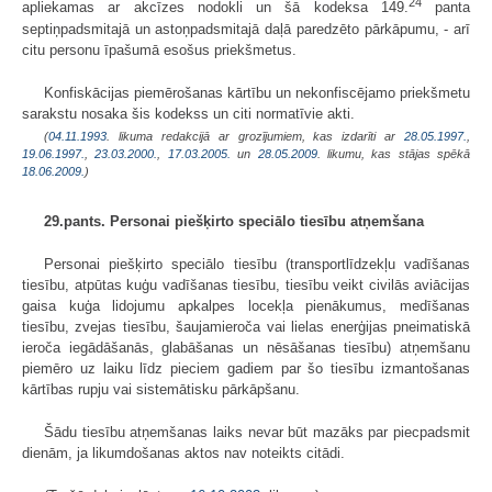
24
apliekamas ar akcīzes nodokli un šā kodeksa 149.
panta
septiņpadsmitajā un astoņpadsmitajā daļā paredzēto pārkāpumu, - arī
citu personu īpašumā esošus priekšmetus.
Konfiskācijas piemērošanas kārtību un nekonfiscējamo priekšmetu
sarakstu nosaka šis kodekss un citi normatīvie akti.
(
04.11.1993
. likuma redakcijā ar grozījumiem, kas izdarīti ar
28.05.1997.
,
19.06.1997.
,
23.03.2000.
,
17.03.2005.
un
28.05.2009
. likumu, kas stājas spēkā
18.06.2009.
)
29.pants. Personai piešķirto speciālo tiesību atņemšana
Personai piešķirto speciālo tiesību (transportlīdzekļu vadīšanas
tiesību, atpūtas kuģu vadīšanas tiesību, tiesību veikt civilās aviācijas
gaisa kuģa lidojumu apkalpes locekļa pienākumus, medīšanas
tiesību, zvejas tiesību, šaujamieroča vai lielas enerģijas pneimatiskā
ieroča iegādāšanās, glabāšanas un nēsāšanas tiesību) atņemšanu
piemēro uz laiku līdz pieciem gadiem par šo tiesību izmantošanas
kārtības rupju vai sistemātisku pārkāpšanu.
Šādu tiesību atņemšanas laiks nevar būt mazāks par piecpadsmit
dienām, ja likumdošanas aktos nav noteikts citādi.