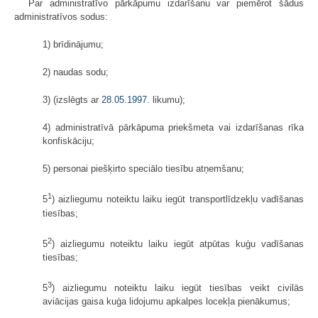
Par administratīvo pārkāpumu izdarīšanu var piemērot šādus
administratīvos sodus:
1) brīdinājumu;
2) naudas sodu;
3) (izslēgts ar
28.05.1997
. likumu);
4) administratīvā pārkāpuma priekšmeta vai izdarīšanas rīka
konfiskāciju;
5) personai piešķirto speciālo tiesību atņemšanu;
1
5
) aizliegumu noteiktu laiku iegūt transportlīdzekļu vadīšanas
tiesības;
2
5
) aizliegumu noteiktu laiku iegūt atpūtas kuģu vadīšanas
tiesības;
3
5
) aizliegumu noteiktu laiku iegūt tiesības veikt civilās
aviācijas gaisa kuģa lidojumu apkalpes locekļa pienākumus;