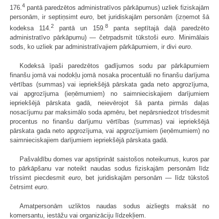
4
176.
pantā paredzētos administratīvos pārkāpumus) uzliek fiziskajām
personām, ir septiņsimt
euro
, bet juridiskajām personām (izņemot šā
2
8
kodeksa 114.
pantā un 159.
panta septītajā daļā paredzēto
administratīvo pārkāpumu) — četrpadsmit tūkstoši
euro
. Minimālais
sods, ko uzliek par administratīvajiem pārkāpumiem, ir divi
euro
.
Kodeksā īpaši paredzētos gadījumos sodu par pārkāpumiem
finanšu jomā vai nodokļu jomā nosaka procentuāli no finanšu darījuma
vērtības (summas) vai iepriekšējā pārskata gada neto apgrozījuma,
vai apgrozījuma (ieņēmumiem) no saimnieciskajiem darījumiem
iepriekšējā pārskata gadā, neievērojot šā panta pirmās daļas
nosacījumu par maksimālo soda apmēru, bet nepārsniedzot trīsdesmit
procentus no finanšu darījumu vērtības (summas) vai iepriekšējā
pārskata gada neto apgrozījuma, vai apgrozījumiem (ieņēmumiem) no
saimnieciskajiem darījumiem iepriekšējā pārskata gadā.
Pašvaldību domes var apstiprināt saistošos noteikumus, kuros par
to pārkāpšanu var noteikt naudas sodus fiziskajām personām līdz
trīssimt piecdesmit
euro
, bet juridiskajām personām — līdz tūkstoš
četrsimt
euro
.
Amatpersonām uzliktos naudas sodus aizliegts maksāt no
komersantu, iestāžu vai organizāciju līdzekļiem.