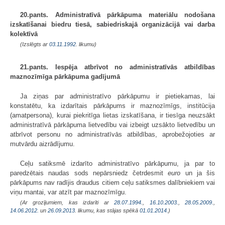
20.pants. Administratīvā pārkāpuma materiālu nodošana
izskatīšanai biedru tiesā, sabiedriskajā organizācijā vai darba
kolektīvā
(Izslēgts ar
03.11.1992
. likumu)
21.pants. Iespēja atbrīvot no administratīvās atbildības
maznozīmīga pārkāpuma gadījumā
Ja ziņas par administratīvo pārkāpumu ir pietiekamas, lai
konstatētu, ka izdarītais pārkāpums ir maznozīmīgs, institūcija
(amatpersona), kurai piekritīga lietas izskatīšana, ir tiesīga neuzsākt
administratīvā pārkāpuma lietvedību vai izbeigt uzsākto lietvedību un
atbrīvot personu no administratīvās atbildības, aprobežojoties ar
mutvārdu aizrādījumu.
Ceļu satiksmē izdarīto administratīvo pārkāpumu, ja par to
paredzētais naudas sods nepārsniedz četrdesmit
euro
un ja šis
pārkāpums nav radījis draudus citiem ceļu satiksmes dalībniekiem vai
viņu mantai, var atzīt par maznozīmīgu.
(Ar grozījumiem, kas izdarīti ar
28.07.1994.
,
16.10.2003.
,
28.05.2009.
,
14.06.2012.
un
26.09.2013
. likumu, kas stājas spēkā
01.01.2014.
)