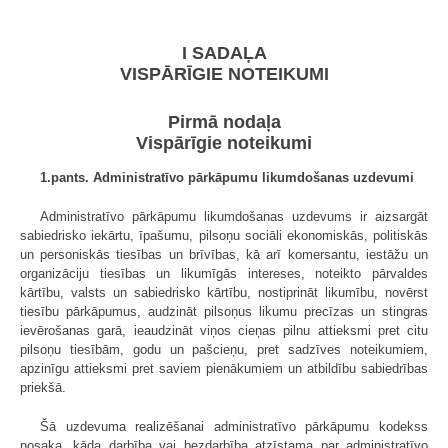
I SADAĻA
VISPĀRĪGIE NOTEIKUMI
Pirmā nodaļa
Vispārīgie noteikumi
1.pants. Administratīvo pārkāpumu likumdošanas uzdevumi
Administratīvo pārkāpumu likumdošanas uzdevums ir aizsargāt
sabiedrisko iekārtu, īpašumu, pilsoņu sociāli ekonomiskās, politiskās
un personiskās tiesības un brīvības, kā arī komersantu, iestāžu un
organizāciju tiesības un likumīgās intereses, noteikto pārvaldes
kārtību, valsts un sabiedrisko kārtību, nostiprināt likumību, novērst
tiesību pārkāpumus, audzināt pilsoņus likumu precīzas un stingras
ievērošanas garā, ieaudzināt viņos cieņas pilnu attieksmi pret citu
pilsoņu tiesībām, godu un pašcieņu, pret sadzīves noteikumiem,
apzinīgu attieksmi pret saviem pienākumiem un atbildību sabiedrības
priekšā.
Šā uzdevuma realizēšanai administratīvo pārkāpumu kodekss
nosaka, kāda darbība vai bezdarbība atzīstama par administratīvo