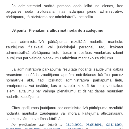
Ja administratīvi sodītā persona gada laikā no dienas, kad
beigusies soda izpildīšana, nav izdarījusi jaunu administratīvo
pārkāpumu, tā atzīstama par administratīvi nesodītu.
39.pants. Pienākums atlīdzināt nodarīto zaudējumu
Ja administratīvā pārkāpuma rezultātā nodarīts mantisks
zaudējums fiziskajai vai juridiskajai personai, tad, izskatot
administratīvā pārkāpuma lietu, tiesai ir tiesības vienlaikus izlemt
jautājumu par vainīgā pienākumu atlīdzināt mantisko zaudējumu.
Ja administratīvā pārkāpuma rezultātā nodarīts zaudējums dabas
resursiem un šāda zaudējuma apmēra noteikšanas kārtību paredz
normatīvie akti, tad, izskatot administratīvā pārkāpuma lietu,
amatpersona vai iestāde, kas pilnvarota izskatīt šo lietu, vienlaikus
izlemj jautājumu par vainīgā pienākumu atlīdzināt dabas resursiem
nodarīto zaudējumu.
Citos gadījumos jautājumu par administratīvā pārkāpuma rezultātā
nodarīta mantiskā zaudējuma vai morālā kaitējuma atlīdzināšanu
izlemj civilās tiesvedības kārtībā.
(Ar grozījumiem, kas izdarīti ar
21.12.1990.
,
06.08.1991.
,
03.11.1992.
,