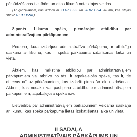
pārsūdzēšanas tiesībām un citos likumā noteiktajos veidos.
(Ar grozījumiem, kas izdarīti ar
11.07.1992.
un
28.07.1994
. likumu, kas stājas
spēkā
01.09.1994.
)
8.pants. Likuma spēks, piemērojot atbildību par
administratīvajiem pārkāpumiem
Persona, kura izdarījusi administratīvo pārkāpumu, ir atbildīga
saskaņā ar likumu, kas ir spēkā pārkāpuma izdarīšanas laikā un
vietā.
Aktiem, kas mīkstina atbildību par administratīvajiem
pārkāpumiem vai atbrīvo no tās, ir atpakaļejošs spēks, tas ir, tie
attiecas arī uz pārkāpumiem, kas izdarīti pirms šo aktu izdošanas.
Aktiem, kas nosaka vai pastiprina atbildību par administratīvajiem
pārkāpumiem, atpakaļejoša spēka nav.
Lietvedība par administratīvajiem pārkāpumiem veicama saskaņā
ar likumu, kas spēkā pārkāpuma lietas izskatīšanas laikā un vietā.
II SADAĻA
ADMINISTRATĪVAIS PĀRKĀPUMS UN