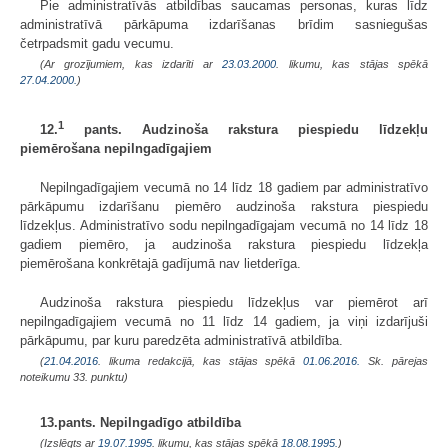
Pie administratīvās atbildības saucamas personas, kuras līdz
administratīvā pārkāpuma izdarīšanas brīdim sasniegušas
četrpadsmit gadu vecumu.
(Ar grozījumiem, kas izdarīti ar
23.03.2000
. likumu, kas stājas spēkā
27.04.2000.
)
1
12.
pants. Audzinoša rakstura piespiedu līdzekļu
piemērošana nepilngadīgajiem
Nepilngadīgajiem vecumā no 14 līdz 18 gadiem par administratīvo
pārkāpumu izdarīšanu piemēro audzinoša rakstura piespiedu
līdzekļus. Administratīvo sodu nepilngadīgajam vecumā no 14 līdz 18
gadiem piemēro, ja audzinoša rakstura piespiedu līdzekļa
piemērošana konkrētajā gadījumā nav lietderīga.
Audzinoša rakstura piespiedu līdzekļus var piemērot arī
nepilngadīgajiem vecumā no 11 līdz 14 gadiem, ja viņi izdarījuši
pārkāpumu, par kuru paredzēta administratīvā atbildība.
(
21.04.2016
. likuma redakcijā, kas stājas spēkā
01.06.2016.
Sk. pārejas
noteikumu 33. punktu)
13.pants. Nepilngadīgo atbildība
(Izslēgts ar
19.07.1995
. likumu, kas stājas spēkā
18.08.1995.
)