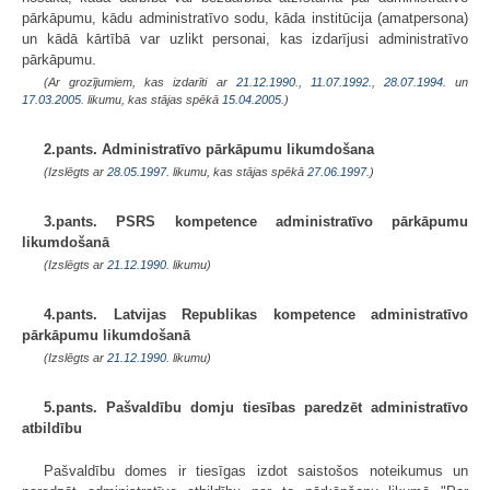
pārkāpumu, kādu administratīvo sodu, kāda institūcija (amatpersona)
un kādā kārtībā var uzlikt personai, kas izdarījusi administratīvo
pārkāpumu.
(Ar grozījumiem, kas izdarīti ar
21.12.1990.
,
11.07.1992.
,
28.07.1994.
un
17.03.2005
. likumu, kas stājas spēkā
15.04.2005.
)
2.pants. Administratīvo pārkāpumu likumdošana
(Izslēgts ar
28.05.1997
. likumu, kas stājas spēkā
27.06.1997.
)
3.pants. PSRS kompetence administratīvo pārkāpumu
likumdošanā
(Izslēgts ar
21.12.1990
. likumu)
4.pants. Latvijas Republikas kompetence administratīvo
pārkāpumu likumdošanā
(Izslēgts ar
21.12.1990
. likumu)
5.pants. Pašvaldību domju tiesības paredzēt administratīvo
atbildību
Pašvaldību domes ir tiesīgas izdot saistošos noteikumus un