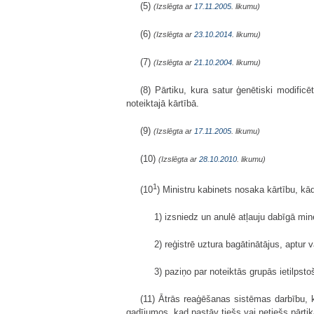
(5)
(Izslēgta ar
17.11.2005
. likumu)
(6)
(Izslēgta ar
23.10.2014
. likumu)
(7)
(Izslēgta ar
21.10.2004
. likumu)
(8) Pārtiku, kura satur ģenētiski modific
noteiktajā kārtībā.
(9)
(Izslēgta ar
17.11.2005
. likumu)
(10)
(Izslēgta ar
28.10.2010
. likumu)
1
(10
) Ministru kabinets nosaka kārtību, kā
1) izsniedz un anulē atļauju dabīgā mine
2) reģistrē uztura bagātinātājus, aptur va
3) paziņo par noteiktās grupās ietilpstoš
(11) Ātrās reaģēšanas sistēmas darbību, k
gadījumos, kad pastāv tiešs vai netiešs pārtik