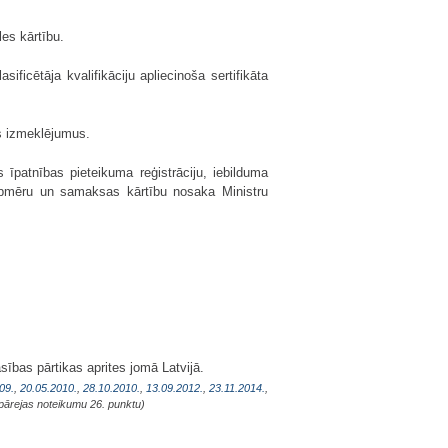
les kārtību.
ficētāja kvalifikāciju apliecinoša sertifikāta
os izmeklējumus.
īpatnības pieteikuma reģistrāciju, iebilduma
apmēru un samaksas kārtību nosaka Ministru
sības pārtikas aprites jomā Latvijā.
09.
,
20.05.2010.
,
28.10.2010.
,
13.09.2012.
,
23.11.2014.
,
pārejas noteikumu 26. punktu)