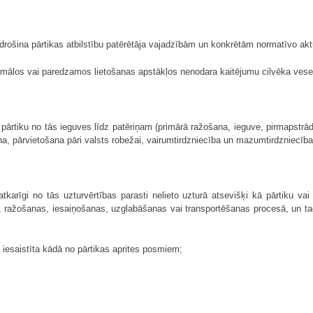
ošina pārtikas atbilstību patērētāja vajadzībām un konkrētām normatīvo ak
mālos vai paredzamos lietošanas apstākļos nenodara kaitējumu cilvēka veselīb
pārtiku no tās ieguves līdz patēriņam (primārā ražošana, ieguve, pirmapstrād
a, pārvietošana pāri valsts robežai, vairumtirdzniecība un mazumtirdzniecība
karīgi no tās uzturvērtības parasti nelieto uzturā atsevišķi kā pārtiku vai
s, ražošanas, iesaiņošanas, uzglabāšanas vai transportēšanas procesā, un tad
 iesaistīta kādā no pārtikas aprites posmiem;