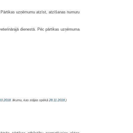
 Pārtikas uzņēmumu atzīst, atzīšanas numuru
n veterinārajā dienestā. Pēc pārtikas uzņēmuma
10.2018
. likumu, kas stājas spēkā
28.11.2018.
)