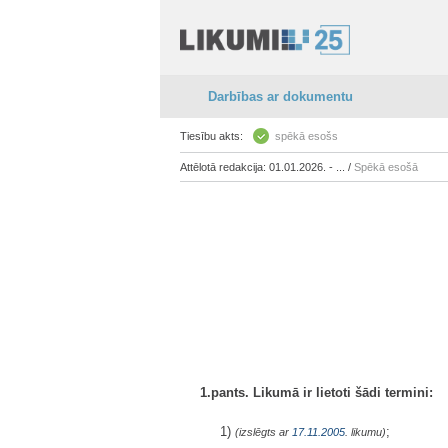
Darbības ar dokumentu
Tiesību akts:
spēkā esošs
Attēlotā redakcija: 01.01.2026. - ... /
Spēkā esošā
1.pants. Likumā ir lietoti šādi termini:
1)
;
(izslēgts ar
17.11.2005
. likumu)