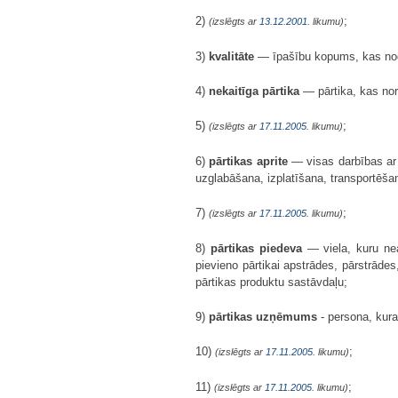
2)
;
(izslēgts ar
13.12.2001
. likumu)
3)
kvalitāte
— īpašību kopums, kas nodr
4)
nekaitīga pārtika
— pārtika, kas nor
5)
;
(izslēgts ar
17.11.2005
. likumu)
6)
pārtikas aprite
— visas darbības ar 
uzglabāšana, izplatīšana, transportēšan
7)
;
(izslēgts ar
17.11.2005
. likumu)
8)
pārtikas piedeva
— viela, kuru neat
pievieno pārtikai apstrādes, pārstrāde
pārtikas produktu sastāvdaļu;
9)
pārtikas uzņēmums
- persona, kura
10)
;
(izslēgts ar
17.11.2005
. likumu)
11)
;
(izslēgts ar
17.11.2005
. likumu)