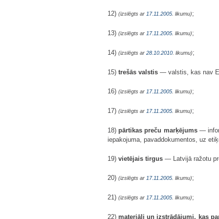
12)
;
(izslēgts ar
17.11.2005
. likumu)
13)
;
(izslēgts ar
17.11.2005
. likumu)
14)
;
(izslēgts ar
28.10.2010
. likumu)
15)
trešās valstis
— valstis, kas nav E
16)
;
(izslēgts ar
17.11.2005
. likumu)
17)
;
(izslēgts ar
17.11.2005
. likumu)
18)
pārtikas preču marķējums
— infor
iepakojuma, pavaddokumentos, uz etiķe
19)
vietējais tirgus
— Latvijā ražotu pr
20)
;
(izslēgts ar
17.11.2005
. likumu)
21)
;
(izslēgts ar
17.11.2005
. likumu)
22)
materiāli un izstrādājumi, kas pa