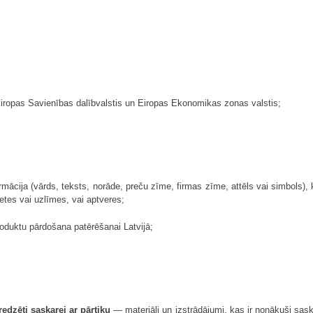
iropas Savienības dalībvalstis un Eiropas Ekonomikas zonas valstis;
mācija (vārds, teksts, norāde, preču zīme, firmas zīme, attēls vai simbols), k
tes vai uzlīmes, vai aptveres;
oduktu pārdošana patērēšanai Latvijā;
redzēti saskarei ar pārtiku
— materiāli un izstrādājumi, kas ir nonākuši saska