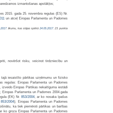
ai paredzamos izmantošanas apstākļos;
mes 2015. gada 25. novembra regulas (ES) Nr.
011
un atceļ Eiropas Parlamenta un Padomes
.2017
. likumu, kas stājas spēkā
24.05.2017.
23. punkta
iti, novēršot risku, veicinot tirdzniecību un
 tajā iesaistīto pārtikas uzņēmumu un fizisko
nības regulas: Eiropas Parlamenta un Padomes
s, izveido Eiropas Pārtikas nekaitīguma iestādi
); Eiropas Parlamenta un Padomes 2004.gada
egula (EK) Nr.
853/2004
, ar ko nosaka īpašus
.
853/2004
); Eiropas Parlamenta un Padomes
ošinātu, ka tiek piemēroti pārtikas un barības
un ar ko groza Eiropas Parlamenta un Padomes