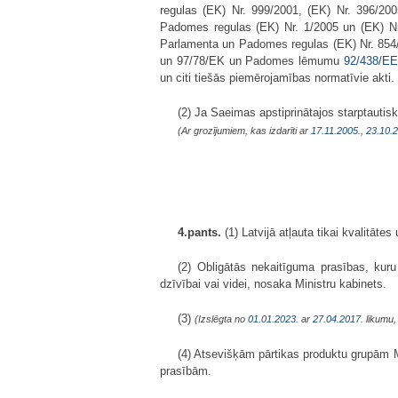
regulas (EK) Nr. 999/2001, (EK) Nr. 396/20
Padomes regulas (EK) Nr. 1/2005 un (EK) N
Parlamenta un Padomes regulas (EK) Nr. 854
un 97/78/EK un Padomes lēmumu
92/438/E
un citi tiešās piemērojamības normatīvie akti.
(2) Ja Saeimas apstiprinātajos starptautis
(Ar grozījumiem, kas izdarīti ar
17.11.2005.
,
23.10.
4.pants.
(1) Latvijā atļauta tikai kvalitāte
(2) Obligātās nekaitīguma prasības, kuru
dzīvībai vai videi, nosaka Ministru kabinets.
(3)
(Izslēgta no
01.01.2023.
ar
27.04.2017
. likumu
(4) Atsevišķām pārtikas produktu grupām Mi
prasībām.