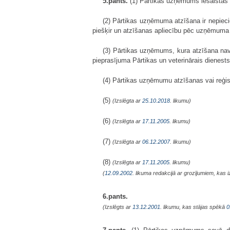
5.pants.
(1) Pārtikas uzņēmums iesaistās pār
(2) Pārtikas uzņēmuma atzīšana ir nepiec
piešķir un atzīšanas apliecību pēc uzņēmuma p
(3) Pārtikas uzņēmums, kura atzīšana nav 
pieprasījuma Pārtikas un veterinārais dienests 
(4) Pārtikas uzņēmumu atzīšanas vai reģist
(5)
(Izslēgta ar
25.10.2018
. likumu)
(6)
(Izslēgta ar
17.11.2005
. likumu)
(7)
(Izslēgta ar
06.12.2007
. likumu)
(8)
(Izslēgta ar
17.11.2005
. likumu)
(
12.09.2002
. likuma redakcijā ar grozījumiem, kas i
6.pants.
(Izslēgts ar
13.12.2001
. likumu, kas stājas spēkā
0