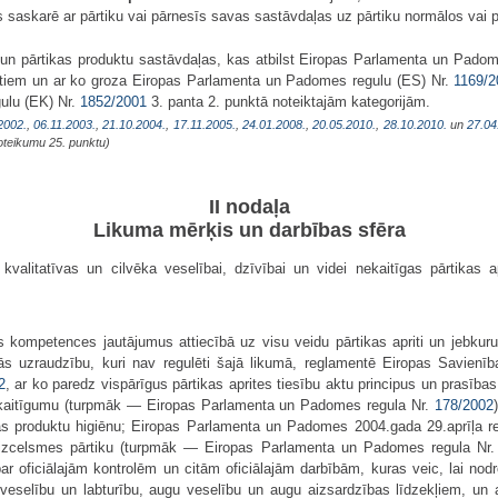
āks saskarē ar pārtiku vai pārnesīs savas sastāvdaļas uz pārtiku normālos v
un pārtikas produktu sastāvdaļas, kas atbilst Eiropas Parlamenta un Pado
ktiem un ar ko groza Eiropas Parlamenta un Padomes regulu (ES) Nr.
1169/2
ulu (EK) Nr.
1852/2001
3. panta 2. punktā noteiktajām kategorijām.
2002.
,
06.11.2003.
,
21.10.2004.
,
17.11.2005.
,
24.01.2008.
,
20.05.2010.
,
28.10.2010.
un
27.04
oteikumu 25. punktu)
II nodaļa
Likuma mērķis un darbības sfēra
alitatīvas un cilvēka veselībai, dzīvībai un videi nekaitīgas pārtikas apr
 kompetences jautājumus attiecībā uz visu veidu pārtikas apriti un jebkuru
tās uzraudzību, kuri nav regulēti šajā likumā, reglamentē Eiropas Savie
2
, ar ko paredz vispārīgus pārtikas aprites tiesību aktu principus un prasība
nekaitīgumu (turpmāk — Eiropas Parlamenta un Padomes regula Nr.
178/2002
as produktu higiēnu; Eiropas Parlamenta un Padomes 2004.gada 29.aprīļa r
u izcelsmes pārtiku (turpmāk — Eiropas Parlamenta un Padomes regula Nr
ar oficiālajām kontrolēm un citām oficiālajām darbībām, kuras veic, lai nodr
ku veselību un labturību, augu veselību un augu aizsardzības līdzekļiem, 