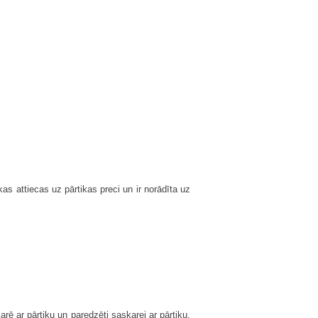
as attiecas uz pārtikas preci un ir norādīta uz
rē ar pārtiku un paredzēti saskarei ar pārtiku,