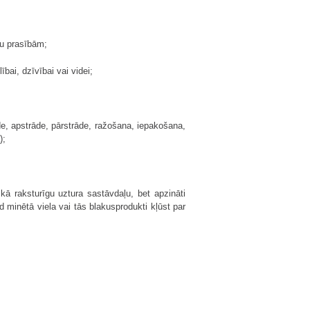
tu prasībām;
ai, dzīvībai vai videi;
e, apstrāde, pārstrāde, ražošana, iepakošana,
);
 kā raksturīgu uztura sastāvdaļu, bet apzināti
 minētā viela vai tās blakusprodukti kļūst par