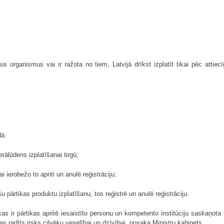
ētus organismus vai ir ražota no tiem, Latvijā drīkst izplatīt tikai pēc att
dā:
rālūdens izplatīšanai tirgū;
i ierobežo to apriti un anulē reģistrāciju;
u pārtikas produktu izplatīšanu, tos reģistrē un anulē reģistrāciju.
as ir pārtikas apritē iesaistīto personu un kompetento institūciju saskaņota
as radīts risks cilvēku veselībai un dzīvībai, nosaka Ministru kabinets.