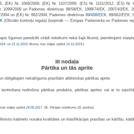
05, (EK) Nr. 1069/2009, (EK) Nr. 1107/2009, (ES) Nr. 1151/2012, (ES) Nr.
r. 1099/2009 un Padomes direktīvas 98/58/EK, 1999/74/EK, 2007/43/EK, 2
/2004 un (EK) Nr. 882/2004, Padomes direktīvas
89/608/EEK
, 89/662/EEK, 
EK
(Oficiālo kontroļu regula) (turpmāk — Eiropas Parlamenta un Padomes re
kajos līgumos paredzēti citādi noteikumi nekā šajā likumā, piemērojami starpt
2014.
un
21.11.2019
. likumu, kas stājas spēkā
14.12.2019.
)
III nodaļa
Pārtika un tās aprite
s un obligātajām nekaitīguma prasībām atbilstošas pārtikas aprite.
 ievērošana nodrošina pārtikas produkta, pārtikas aprites vai ar to saistī
, kas stājas spēkā
24.05.2017.
Sk. Pārejas noteikumu 26. punktu)
nistru kabinets nosaka kvalitātes un klasifikācijas prasības un kārtību, kādā