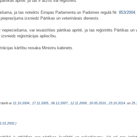
tikas apritē, ja tas ir atzīts vai reģistrēts.
iešama, ja tas noteikts Eiropas Parlamenta un Padomes regulā Nr.
853/2004
.
ieprasījuma izsniedz Pārtikas un veterinārais dienests.
nepieciešama, var iesaistīties pārtikas apritē, ja tas reģistrēts Pārtikas u
izsniedz reģistrācijas apliecību.
rācijas kārtību nosaka Ministru kabinets.
zdarīti ar
21.10.2004.
,
17.11.2005.
,
06.12.2007.
,
12.11.2009.
,
20.05.2010.
,
23.10.2014.
un
25.
1.01.2002.
)