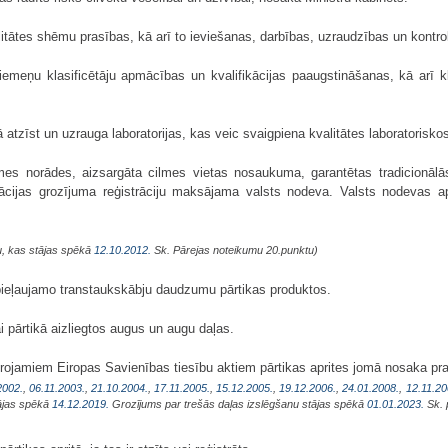
litātes shēmu prasības, kā arī to ieviešanas, darbības, uzraudzības un kontro
emeņu klasificētāju apmācības un kvalifikācijas paaugstināšanas, kā arī klasi
ā atzīst un uzrauga laboratorijas, kas veic svaigpiena kvalitātes laboratorisk
mes norādes, aizsargāta cilmes vietas nosaukuma, garantētas tradicionālās 
ācijas grozījuma reģistrāciju maksājama valsts nodeva. Valsts nodevas 
u, kas stājas spēkā
12.10.2012.
Sk. Pārejas noteikumu 20.punktu)
pieļaujamo transtaukskābju daudzumu pārtikas produktos.
 pārtikā aizliegtos augus un augu daļas.
emērojamiem Eiropas Savienības tiesību aktiem pārtikas aprites jomā nosaka pra
2002.
,
06.11.2003.
,
21.10.2004.
,
17.11.2005.
,
15.12.2005.
,
19.12.2006.
,
24.01.2008.
,
12.11.20
tājas spēkā
14.12.2019.
Grozījums par trešās daļas izslēgšanu stājas spēkā
01.01.2023.
Sk. 