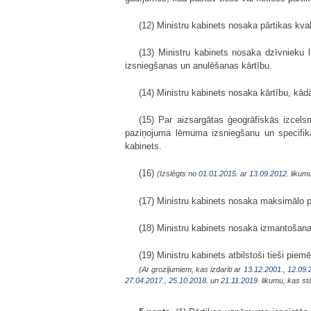
(12) Ministru kabinets nosaka pārtikas kva
(13) Ministru kabinets nosaka dzīvnieku li
izsniegšanas un anulēšanas kārtību.
(14) Ministru kabinets nosaka kārtību, kād
(15) Par aizsargātas ģeogrāfiskās izcels
paziņojuma lēmuma izsniegšanu un specifik
kabinets.
(16)
(Izslēgts no
01.01.2015.
ar
13.09.2012
. likum
(17) Ministru kabinets nosaka maksimālo 
(18) Ministru kabinets nosaka izmantošanai
(19) Ministru kabinets atbilstoši tieši pi
(Ar grozījumiem, kas izdarīti ar
13.12.2001.
,
12.09.
27.04.2017.
,
25.10.2018.
un
21.11.2019
. likumu, kas s