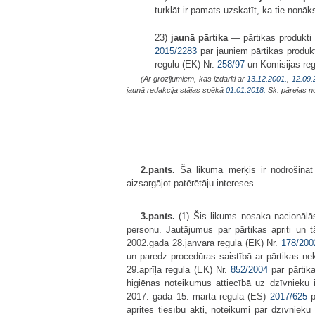
turklāt ir pamats uzskatīt, ka tie non
23)
jaunā pārtika
— pārtikas produkti 
2015/2283
par jauniem pārtikas produ
regulu (EK) Nr.
258/97
un Komisijas reg
(Ar grozījumiem, kas izdarīti ar
13.12.2001.
,
12.09.
jaunā redakcija stājas spēkā
01.01.2018.
Sk. pārejas n
2.pants.
Šā likuma mērķis ir nodrošināt kv
aizsargājot patērētāju intereses.
3.pants.
(1) Šis likums nosaka nacionālās
personu. Jautājumus par pārtikas apriti un 
2002.gada 28.janvāra regula (EK) Nr.
178/200
un paredz procedūras saistībā ar pārtikas 
29.aprīļa regula (EK) Nr.
852/2004
par pārtik
higiēnas noteikumus attiecībā uz dzīvniek
2017. gada 15. marta regula (ES)
2017/625
p
aprites tiesību akti, noteikumi par dzīvnie