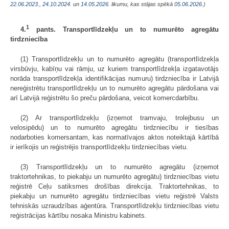
22.06.2023.
,
24.10.2024.
un
14.05.2026
. likumu, kas stājas spēkā
05.06.2026.
)
1
4.
pants. Transportlīdzekļu un to numurēto agregātu
tirdzniecība
(1) Transportlīdzekļu un to numurēto agregātu (transportlīdzekļa
virsbūvju, kabīņu vai rāmju, uz kuriem transportlīdzekļa izgatavotājs
norāda transportlīdzekļa identifikācijas numuru) tirdzniecība ir Latvijā
nereģistrētu transportlīdzekļu un to numurēto agregātu pārdošana vai
arī Latvijā reģistrētu šo preču pārdošana, veicot komercdarbību.
(2) Ar transportlīdzekļu (izņemot tramvaju, trolejbusu un
velosipēdu) un to numurēto agregātu tirdzniecību ir tiesības
nodarboties komersantam, kas normatīvajos aktos noteiktajā kārtībā
ir ierīkojis un reģistrējis transportlīdzekļu tirdzniecības vietu.
(3) Transportlīdzekļu un to numurēto agregātu (izņemot
traktortehnikas, to piekabju un numurēto agregātu) tirdzniecības vietu
reģistrē Ceļu satiksmes drošības direkcija. Traktortehnikas, to
piekabju un numurēto agregātu tirdzniecības vietu reģistrē Valsts
tehniskās uzraudzības aģentūra. Transportlīdzekļu tirdzniecības vietu
reģistrācijas kārtību nosaka Ministru kabinets.