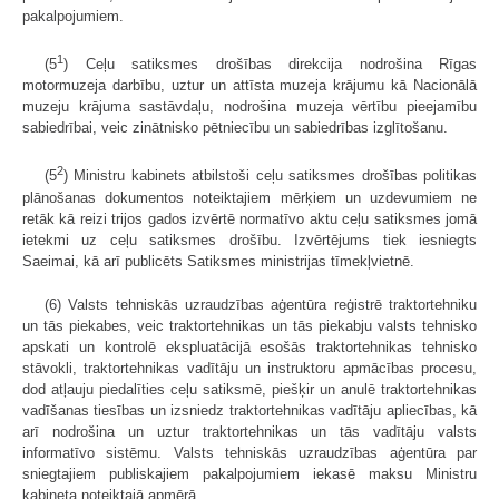
pakalpojumiem.
1
(5
) Ceļu satiksmes drošības direkcija nodrošina Rīgas
motormuzeja darbību, uztur un attīsta muzeja krājumu kā Nacionālā
muzeju krājuma sastāvdaļu, nodrošina muzeja vērtību pieejamību
sabiedrībai, veic zinātnisko pētniecību un sabiedrības izglītošanu.
2
(5
) Ministru kabinets atbilstoši ceļu satiksmes drošības politikas
plānošanas dokumentos noteiktajiem mērķiem un uzdevumiem ne
retāk kā reizi trijos gados izvērtē normatīvo aktu ceļu satiksmes jomā
ietekmi uz ceļu satiksmes drošību. Izvērtējums tiek iesniegts
Saeimai, kā arī publicēts Satiksmes ministrijas tīmekļvietnē.
(6) Valsts tehniskās uzraudzības aģentūra reģistrē traktortehniku
un tās piekabes, veic traktortehnikas un tās piekabju valsts tehnisko
apskati un kontrolē ekspluatācijā esošās traktortehnikas tehnisko
stāvokli, traktortehnikas vadītāju un instruktoru apmācības procesu,
dod atļauju piedalīties ceļu satiksmē, piešķir un anulē traktortehnikas
vadīšanas tiesības un izsniedz traktortehnikas vadītāju apliecības, kā
arī nodrošina un uztur traktortehnikas un tās vadītāju valsts
informatīvo sistēmu. Valsts tehniskās uzraudzības aģentūra par
sniegtajiem publiskajiem pakalpojumiem iekasē maksu Ministru
kabineta noteiktajā apmērā.