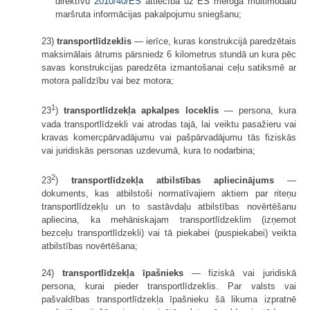
direktīvu
2010/40/ES
attiecībā uz ES mēroga multimodālu
maršruta informācijas pakalpojumu sniegšanu;
23)
transportlīdzeklis
— ierīce, kuras konstrukcijā paredzētais
maksimālais ātrums pārsniedz 6 kilometrus stundā un kura pēc
savas konstrukcijas paredzēta izmantošanai ceļu satiksmē ar
motora palīdzību vai bez motora;
1
23
)
transportlīdzekļa apkalpes loceklis
— persona, kura
vada transportlīdzekli vai atrodas tajā, lai veiktu pasažieru vai
kravas komercpārvadājumu vai paš­pārvadājumu tās fiziskās
vai juridiskās personas uzdevumā, kura to nodarbina;
2
23
)
transportlīdzekļa atbilstības apliecinājums
—
dokuments, kas atbilstoši normatīvajiem aktiem par riteņu
transportlīdzekļu un to sastāvdaļu atbilstības novērtēšanu
apliecina, ka mehāniskajam transportlīdzeklim (izņemot
bezceļu transportlīdzekli) vai tā piekabei (puspiekabei) veikta
atbilstības novērtēšana;
24)
transportlīdzekļa īpašnieks
— fiziskā vai juridiskā
persona, kurai pieder transportlīdzeklis. Par valsts vai
pašvaldības transportlīdzekļa īpašnieku šā likuma izpratnē