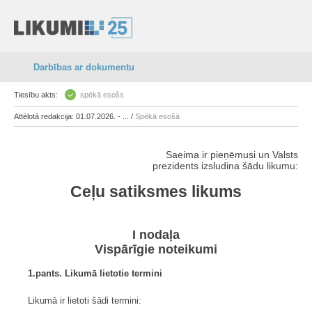
Darbības ar dokumentu
Tiesību akts:
spēkā esošs
Attēlotā redakcija: 01.07.2026. - ... /
Spēkā esošā
Saeima ir pieņēmusi un Valsts
prezidents izsludina šādu likumu:
Ceļu satiksmes likums
I nodaļa
Vispārīgie noteikumi
1.pants. Likumā lietotie termini
Likumā ir lietoti šādi termini: