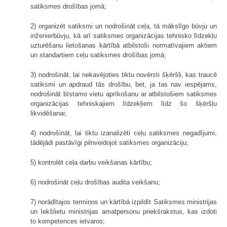
satiksmes drošības jomā;
2) organizēt satiksmi un nodrošināt ceļa, tā mākslīgo būvju un
inženierbūvju, kā arī satiksmes organizācijas tehnisko līdzekļu
uzturēšanu lietošanas kārtībā atbilstoši normatīvajiem aktiem
un standartiem ceļu satiksmes drošības jomā;
3) nodrošināt, lai nekavējoties tiktu novērsti šķēršļi, kas traucē
satiksmi un apdraud tās drošību, bet, ja tas nav iespējams,
nodrošināt bīstamo vietu aprīkošanu ar atbilstošiem satiksmes
organizācijas tehniskajiem līdzekļiem līdz šo šķēršļu
likvidēšanai;
4) nodrošināt, lai tiktu izanalizēti ceļu satiksmes negadījumi,
tādējādi pastāvīgi pilnveidojot satiksmes organizāciju;
5) kontrolēt ceļa darbu veikšanas kārtību;
6) nodrošināt ceļu drošības audita veikšanu;
7) norādītajos termiņos un kārtībā izpildīt Satiksmes ministrijas
un Iekšlietu ministrijas amatpersonu priekšrakstus, kas izdoti
to kompetences ietvaros;