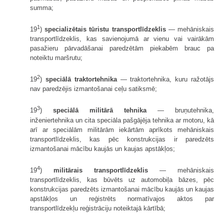
summa;
1
19
)
specializētais tūristu transportlīdzeklis
— mehāniskais
transportlīdzeklis, kas savienojumā ar vienu vai vairākām
pasažieru pārvadāšanai paredzētām piekabēm brauc pa
noteiktu maršrutu;
2
19
)
speciālā traktortehnika
— traktortehnika, kuru ražotājs
nav paredzējis izmantošanai ceļu satiksmē;
3
19
)
speciālā militārā tehnika
— bruņutehnika,
inženiertehnika un cita speciāla pašgājēja tehnika ar motoru, kā
arī ar speciālām militārām iekārtām aprīkots mehāniskais
transportlīdzeklis, kas pēc konstrukcijas ir paredzēts
izmantošanai mācību kaujās un kaujas apstākļos;
4
19
)
militārais transportlīdzeklis
— mehāniskais
transportlīdzeklis, kas būvēts uz automobiļa bāzes, pēc
konstrukcijas paredzēts izmantošanai mācību kaujās un kaujas
apstākļos un reģistrēts normatīvajos aktos par
transportlīdzekļu reģistrāciju noteiktajā kārtībā;