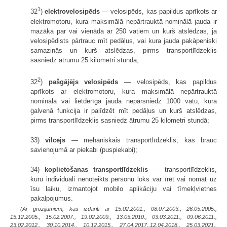
1
32
)
elektrovelosipēds
— velosipēds, kas papildus aprīkots ar
elektromotoru, kura maksimālā nepārtrauktā nominālā jauda ir
mazāka par vai vienāda ar 250 vatiem un kurš atslēdzas, ja
velosipēdists pārtrauc mīt pedāļus, vai kura jauda pakāpeniski
samazinās un kurš atslēdzas, pirms transportlīdzeklis
sasniedz ātrumu 25 kilometri stundā;
2
32
)
pašgājējs velosipēds
— velosipēds, kas papildus
aprīkots ar elektromotoru, kura maksimālā nepārtrauktā
nominālā vai lietderīgā jauda nepārsniedz 1000 vatu, kura
galvenā funkcija ir palīdzēt mīt pedāļus un kurš atslēdzas,
pirms transportlīdzeklis sasniedz ātrumu 25 kilometri stundā;
33)
vilcējs
— mehāniskais transportlīdzeklis, kas brauc
savienojumā ar piekabi (puspiekabi);
34)
koplietošanas transportlīdzeklis
— transportlīdzeklis,
kuru individuāli nenoteikts personu loks var īrēt vai nomāt uz
īsu laiku, izmantojot mobilo aplikāciju vai tīmekļvietnes
pakalpojumus.
(Ar grozījumiem, kas izdarīti ar 15.02.2001., 08.07.2003., 26.05.2005.,
15.12.2005., 15.02.2007., 19.02.2009., 13.05.2010., 03.03.2011., 09.06.2011.,
23.02.2012., 30.10.2014., 10.12.2015., 27.04.2017.,12.04.2018., 25.03.2021.,