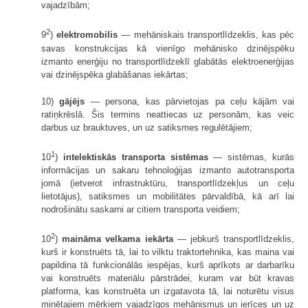
vajadzībām;
2
9
)
elektromobilis
— mehāniskais transportlīdzeklis, kas pēc
savas konstrukcijas kā vienīgo mehānisko dzinējspēku
izmanto enerģiju no transportlīdzeklī glabātās elektroenerģijas
vai dzinējspēka glabāšanas iekārtas;
10)
gājējs
— persona, kas pārvietojas pa ceļu kājām vai
ratiņkrēslā. Šis termins neattiecas uz personām, kas veic
darbus uz brauktuves, un uz satiksmes regulētājiem;
1
10
)
intelektiskās transporta sistēmas
— sistēmas, kurās
informācijas un sakaru tehnoloģijas izmanto autotransporta
jomā (ietverot infrastruktūru, transportlīdzekļus un ceļu
lietotājus), satiksmes un mobilitātes pārvaldībā, kā arī lai
nodrošinātu saskarni ar citiem transporta veidiem;
2
10
)
maināma velkama iekārta
— jebkurš transportlīdzeklis,
kurš ir konstruēts tā, lai to vilktu traktortehnika, kas maina vai
papildina tā funkcionālās iespējas, kurš aprīkots ar darbarīku
vai konstruēts materiālu pārstrādei, kuram var būt kravas
platforma, kas konstruēta un izgatavota tā, lai noturētu visus
minētajiem mērķiem vajadzīgos mehānismus un ierīces un uz