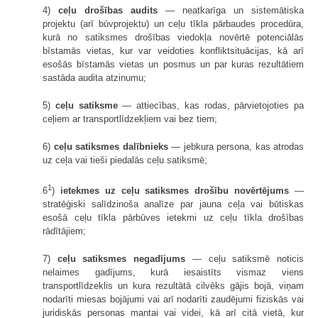
4)
ceļu drošības audits
— neatkarīga un sistemātiska
projektu (arī būvprojektu) un ceļu tīkla pārbaudes procedūra,
kurā no satiksmes drošības viedokļa novērtē potenciālās
bīstamās vietas, kur var veidoties konfliktsituācijas, kā arī
esošās bīstamās vietas un posmus un par kuras rezultātiem
sastāda audita atzinumu;
5)
ceļu satiksme
— attiecības, kas rodas, pārvietojoties pa
ceļiem ar transportlīdzekļiem vai bez tiem;
6)
ceļu satiksmes dalībnieks
— jebkura persona, kas atrodas
uz ceļa vai tieši piedalās ceļu satiksmē;
1
6
)
ietekmes uz ceļu satiksmes drošību novērtējums
—
stratēģiski salīdzinoša analīze par jauna ceļa vai būtiskas
esošā ceļu tīkla pārbūves ietekmi uz ceļu tīkla drošības
rādītājiem;
7)
ceļu satiksmes negadījums
— ceļu satiksmē noticis
nelaimes gadījums, kurā iesaistīts vismaz viens
transportlīdzeklis un kura rezultātā cilvēks gājis bojā, viņam
nodarīti miesas bojājumi vai arī nodarīti zaudējumi fiziskās vai
juridiskās personas mantai vai videi, kā arī citā vietā, kur