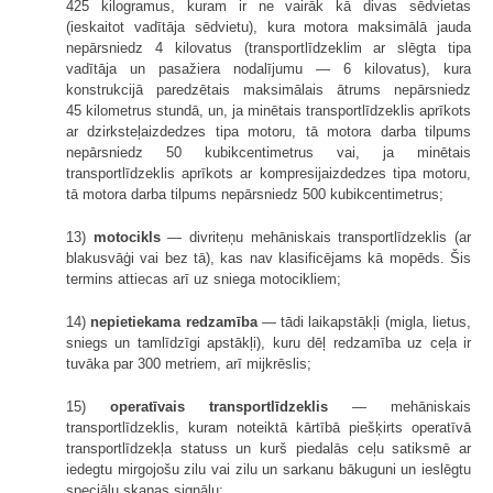
425 kilogramus, kuram ir ne vairāk kā divas sēdvietas
(ieskaitot vadītāja sēdvietu), kura motora maksimālā jauda
nepārsniedz 4 kilovatus (transportlīdzeklim ar slēgta tipa
vadītāja un pasažiera nodalījumu — 6 kilovatus), kura
konstrukcijā paredzētais maksimālais ātrums nepārsniedz
45 kilometrus stundā, un, ja minētais transportlīdzeklis aprīkots
ar dzirksteļaizdedzes tipa motoru, tā motora darba tilpums
nepārsniedz 50 kubikcentimetrus vai, ja minētais
transportlīdzeklis aprīkots ar kompresijaizdedzes tipa motoru,
tā motora darba tilpums nepārsniedz 500 kubikcentimetrus;
13)
motocikls
— divriteņu mehāniskais transportlīdzeklis (ar
blakusvāģi vai bez tā), kas nav klasificējams kā mopēds. Šis
termins attiecas arī uz sniega motocikliem;
14)
nepietiekama redzamība
— tādi laikapstākļi (migla, lietus,
sniegs un tamlīdzīgi apstākļi), kuru dēļ redzamība uz ceļa ir
tuvāka par 300 metriem, arī mijkrēslis;
15)
operatīvais transportlīdzeklis
— mehāniskais
transportlīdzeklis, kuram noteiktā kārtībā piešķirts operatīvā
transportlīdzekļa statuss un kurš piedalās ceļu satiksmē ar
iedegtu mirgojošu zilu vai zilu un sarkanu bākuguni un ieslēgtu
speciālu skaņas signālu;