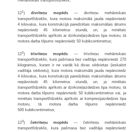
mehāniskais transportlīdzeklis;
1
12
)
divriteņu mopēds
— divriteņu mehāniskais
transportlīdzeklis, kura motora maksimālā jauda nepārsniedz
4 kilovatus, kura konstrukcijā paredzētais maksimālais ātrums
nepārsniedz 45 kilometrus stundā, un, ja minētais
transportlīdzeklis aprīkots ar dzirksteļaizdedzes tipa motoru, tā
motora darba tilpums nepārsniedz 50 kubikcentimetrus;
2
12
)
trīsriteņu mopēds
— trīsriteņu mehāniskais
transportlīdzeklis, kura pašmasa bez vadītāja nepārsniedz 270
kilogramus, kuram ir ne vairāk kā divas sēdvietas (ieskaitot
vadītāja sēdvietu), kura motora maksimālā jauda nepārsniedz
4 kilovatus, kura konstrukcijā paredzētais maksimālais ātrums
nepārsniedz 45 kilometrus stundā, un, ja minētais
transportlīdzeklis aprīkots ar dzirksteļaizdedzes tipa motoru, tā
motora darba tilpums nepārsniedz 50 kubikcentimetrus vai, ja
minētais transportlīdzeklis aprīkots ar kompresijaizdedzes tipa
motoru, tā motora darba tilpums nepārsniedz
500 kubikcentimetrus;
3
12
)
četrriteņu mopēds
— četrriteņu mehāniskais
transportlīdzeklis, kura pašmasa bez vadītāja nepārsniedz