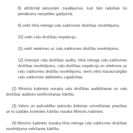
8) atlīdzināt personām zaudējumus, kuri tām radušies šo
pienākumu neizpildes gadījumā;
9) veikt tīkla mēroga ceļu satiksmes drošības novērtējumu;
10) veikt ceļu drošības inspekciju;
11) veikt ietekmes uz ceļu satiksmes drošību novērtējumu;
12) īstenojot ceļu drošības auditu, tīkla mēroga ceļu satiksmes
drošības novērtējumu, ceļu drošības inspekciju un ietekmes uz
ceļu satiksmes drošību novērtējumu, ņemt vērā mazaizsargāto
ceļu satiksmes dalībnieku vajadzības.
(2) Ministru kabinets nosaka ceļu drošības auditēšanas un ceļu
drošības auditoru sertificēšanas kārtību.
(3) Valsts un pašvaldību autoceļu ikdienas uzturēšanas prasības
un to izpildes kontroles kārtību nosaka Ministru kabinets.
(4) Ministru kabinets nosaka tīkla mēroga ceļu satiksmes drošības
novērtējuma veikšanas kārtību.