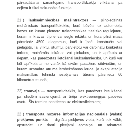
pārvadāšanai izmantojamu transportlīdzekļu vilkšanai pa
ceļiem ir tikai sekundāra funkcija;
1
21
)
lauksaimniecības mašīntraktors
— pilnpiedziņas
mehāniskais transportlīdzeklis, kurš būvēts uz automobiļa
bāzes un kuram piemēro traktortehnikas tiesisko regulējumu,
kuram ir kravas tilpne vai seglu iekārta un kura pilnā masa
pārsniedz 4500 kilogramus, kurš ir īpaši konstruēts vai
pielāgots, lai vilktu, stumtu, pārvietotu vai darbinātu konkrētas
ierīces, maināmās iekārtas vai piekabes, un ir aprīkots ar
riepām, kas paredzētas lietošanai lauksaimniecībā, un kurš var
būt aprīkots ar ne vairāk kā divām pasažieru sēdvietām, un
kuram uzstādīta ātruma ierobežošanas ierīce, ja ekspluatācijā
maksimālais tehniski iespējamais ātrums pārsniedz 60
kilometrus stundā;
22)
tramvajs
— transportlīdzeklis, kas paredzēts braukšanai
pa sliedēm savienojumā ar ārēju elektroenerģijas padeves
avotu. Šis termins neattiecas uz elektrovilcieniem;
1
22
)
transporta nozares informācijas nacionālais (valsts)
piekļuves punkts
— digitāla piekļuves vieta, kurā tiek vākti,
apstrādāti un darīti pieejami apmaiņai un atkārtotai