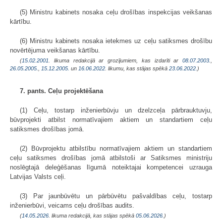
(5) Ministru kabinets nosaka ceļu drošības inspekcijas veikšanas
kārtību.
(6) Ministru kabinets nosaka ietekmes uz ceļu satiksmes drošību
novērtējuma veikšanas kārtību.
(
15.02.2001
. likuma redakcijā ar grozījumiem, kas izdarīti ar
08.07.2003.
,
26.05.2005.
,
15.12.2005.
un
16.06.2022
. likumu, kas stājas spēkā
23.06.2022.
)
7. pants. Ceļu projektēšana
(1) Ceļu, tostarp inženierbūvju un dzelzceļa pārbrauktuvju,
būvprojekti atbilst normatīvajiem aktiem un standartiem ceļu
satiksmes drošības jomā.
(2) Būvprojektu atbilstību normatīvajiem aktiem un standartiem
ceļu satiksmes drošības jomā atbilstoši ar Satiksmes ministriju
noslēgtajā deleģēšanas līgumā noteiktajai kompetencei uzrauga
Latvijas Valsts ceļi.
(3) Par jaunbūvētu un pārbūvētu pašvaldības ceļu, tostarp
inženierbūvi, veicams ceļu drošības audits.
(
14.05.2026
. likuma redakcijā, kas stājas spēkā
05.06.2026.
)