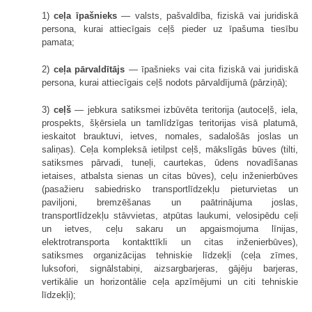
1)
ceļa īpašnieks
— valsts, pašvaldība, fiziskā vai juridiskā
persona, kurai attiecīgais ceļš pieder uz īpašuma tiesību
pamata;
2)
ceļa pārvaldītājs
— īpašnieks vai cita fiziskā vai juridiskā
persona, kurai attiecīgais ceļš nodots pārvaldījumā (pārziņā);
3)
ceļš
— jebkura satiksmei izbūvēta teritorija (autoceļš, iela,
prospekts, šķērsiela un tamlīdzīgas teritorijas visā platumā,
ieskaitot brauktuvi, ietves, nomales, sadalošās joslas un
saliņas). Ceļa kompleksā ietilpst ceļš, mākslīgās būves (tilti,
satiksmes pārvadi, tuneļi, caurtekas, ūdens novadīšanas
ietaises, atbalsta sienas un citas būves), ceļu inženierbūves
(pasažieru sabiedrisko transportlīdzekļu pieturvietas un
paviljoni, bremzēšanas un paātrinājuma joslas,
transportlīdzekļu stāvvietas, atpūtas laukumi, velosipēdu ceļi
un ietves, ceļu sakaru un apgaismojuma līnijas,
elektrotransporta kontakttīkli un citas inženierbūves),
satiksmes organizācijas tehniskie līdzekļi (ceļa zīmes,
luksofori, signālstabiņi, aizsargbarjeras, gājēju barjeras,
vertikālie un horizontālie ceļa apzīmējumi un citi tehniskie
līdzekļi);