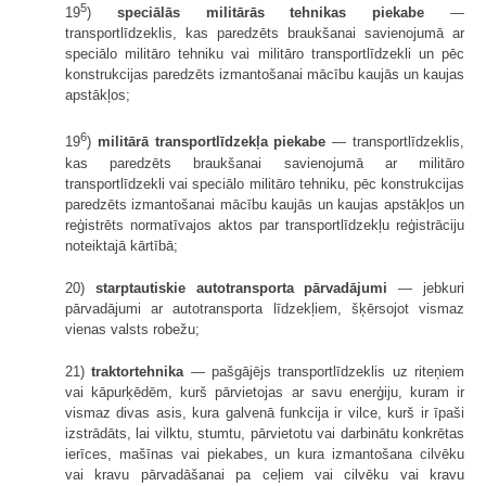
5
19
)
speciālās militārās tehnikas piekabe
—
transportlīdzeklis, kas paredzēts braukšanai savienojumā ar
speciālo militāro tehniku vai militāro transportlīdzekli un pēc
konstrukcijas paredzēts izmantošanai mācību kaujās un kaujas
apstākļos;
6
19
)
militārā transportlīdzekļa piekabe
— transportlīdzeklis,
kas paredzēts braukšanai savienojumā ar militāro
transportlīdzekli vai speciālo militāro tehniku, pēc konstrukcijas
paredzēts izmantošanai mācību kaujās un kaujas apstākļos un
reģistrēts normatīvajos aktos par transportlīdzekļu reģistrāciju
noteiktajā kārtībā;
20)
starptautiskie autotransporta pārvadājumi
— jebkuri
pārvadājumi ar autotransporta līdzekļiem, šķērsojot vismaz
vienas valsts robežu;
21)
traktortehnika
— pašgājējs transportlīdzeklis uz riteņiem
vai kāpurķēdēm, kurš pārvietojas ar savu enerģiju, kuram ir
vismaz divas asis, kura galvenā funkcija ir vilce, kurš ir īpaši
izstrādāts, lai vilktu, stumtu, pārvietotu vai darbinātu konkrētas
ierīces, mašīnas vai piekabes, un kura izmantošana cilvēku
vai kravu pārvadāšanai pa ceļiem vai cilvēku vai kravu