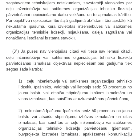
sagatavotiem tehniskajiem noteikumiem, savstarpēji vienojoties par
ceļu inženierbūvju vai satiksmes organizācijas tehnisko līdzekļu
pārvietošanai nepieciešamo darbu veikšanu un to apmaksas kārtību.
Par objektīvu nepieciešamību šajā gadījumā atzīstami tādi apstākļi kā
nekustamā īpašuma, kurā izvietotas inženierbūves vai satiksmes
organizācijas tehniskie līdzekļi, nojaukšana, daļēja sagrūšana vai
nonākšana lietošanai bīstamā stāvoklī.
1
(3
) Ja puses nav vienojušās citādi vai tiesa nav lēmusi citādi,
ceļu inženierbūvju vai satiksmes organizācijas tehnisko līdzekļu
pārvietošanas izmaksas objektīvas nepieciešamības gadījumā tiek
segtas šādā kārtībā:
1) ceļu inženierbūvju vai satiksmes organizācijas tehnisko
līdzekļu īpašnieks, valdītājs vai lietotājs sedz 50 procentus no
jaunu balstu vai atsaišu stiprinājumu izbūves izmaksām un
visas izmaksas, kas saistītas ar uzkarsistēmas pārvietošanu;
2) nekustamā īpašuma īpašnieks sedz 50 procentus no jaunu
balstu vai atsaišu stiprinājumu izbūves izmaksām un citas
izmaksas, kas saistītas ar ceļu inženierbūvju vai satiksmes
organizācijas tehnisko līdzekļu pārvietošanu (piemēram,
būvprojekta izstrādes izmaksas, apakšzemes komunikāciju