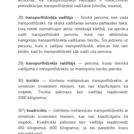
aizdomas, ka transportlīdzekļa vadītājam ir medicīniskās
pretindikācijas transportlīdzekļa vadīšanai (slimība, trauma);
28)
transportlīdzekļa vadītājs
— fiziskā persona, kas vada
transportlīdzekli, tai skaitā vadīšanas iemaņu pārbaudes laikā,
kura notiek normatīvajos aktos noteiktajā kārtībā, vai apmāca
vadīt transportlīdzekli personu, kurai nav atbilstošas
kategorijas transportlīdzekļa vadīšanas tiesību. Šis jēdziens uz
personu, kura ir vadījusi transportlīdzekli, attiecas līdz tam
brīdim, kad šo transportlīdzekli sāk vadīt cita persona;
29)
transportlīdzekļa valdītājs
— persona, kuras tiesiskā
valdījumā ir transportlīdzeklis uz mantojuma tiesību pamata;
30)
tricikls
— trīsriteņu mehāniskais transportlīdzeklis ar
simetriski izvietotiem riteņiem, kas nav klasificējams kā
mopēds. Tricikla pašmasa bez vadītāja nepārsniedz
1000 kilogramus;
1
30
)
kvadricikls
— četrriteņu mehāniskais transportlīdzeklis ar
simetriski izvietotiem riteņiem, kas nav klasificējams kā
mopēds. Kvadricikla pašmasa bez vadītāja nepārsniedz
450 kilogramus (600 kilogramus, ja tas paredzēts kravu
pārvadāšanai);