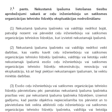
1
7.
pants. Nekustamā īpašuma lietošanas tiesību
aprobežojumi sakarā ar ceļu inženierbūvju un satiksmes
organizācijas tehnisko līdzekļu ekspluatācijas nodrošināšanu
(1) Nekustamā īpašuma īpašnieks vai valdītājs nedrīkst bojāt,
patvaļīgi noņemt vai pārveidot ceļu inženierbūvju vai satiksmes
organizācijas tehniskos līdzekļus, kuri izvietoti nekustamajā īpašumā.
(2) Nekustamā īpašuma īpašnieks vai valdītājs nedrīkst veikt
darbības, kas varētu kavēt ceļu inženierbūvju vai satiksmes
organizācijas tehnisko līdzekļu īpašnieku, valdītāju vai lietotāju veikt
nekustamajā īpašumā esošo ceļu inženierbūvju vai satiksmes
organizācijas tehnisko līdzekļu rekonstrukciju, renovāciju vai
ekspluatāciju, kā arī liegt piekļuvi nekustamajam īpašumam, lai veiktu
minētās darbības.
(3) Esošo ceļu inženierbūvju vai satiksmes organizācijas tehnisko
līdzekļu pārvietošanu pēc pamatotas nekustamā īpašuma īpašnieka
prasības veic par nekustamā īpašuma īpašnieka līdzekļiem, izņemot
gadījumu, kad pastāv objektīva nepieciešamība tos pārvietot un to
pārvietošana tiek veikta atbilstoši ceļu inženierbūvju vai satiksmes
organizācijas tehnisko līdzekļu īpašnieka, valdītāja vai lietotāja