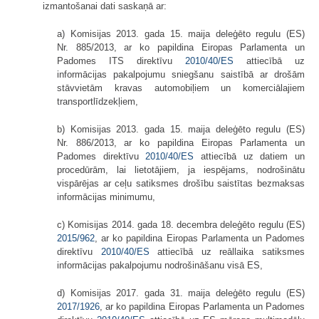
izmantošanai dati saskaņā ar:
a) Komisijas 2013. gada 15. maija deleģēto regulu (ES)
Nr. 885/2013, ar ko papildina Eiropas Parlamenta un
Padomes ITS direktīvu
2010/40/ES
attiecībā uz
informācijas pakalpojumu sniegšanu saistībā ar drošām
stāvvietām kravas automobiļiem un komerciālajiem
transportlīdzekļiem,
b) Komisijas 2013. gada 15. maija deleģēto regulu (ES)
Nr. 886/2013, ar ko papildina Eiropas Parlamenta un
Padomes direktīvu
2010/40/ES
attiecībā uz datiem un
procedūrām, lai lietotājiem, ja iespējams, nodrošinātu
vispārējas ar ceļu satiksmes drošību saistītas bezmaksas
informācijas minimumu,
c) Komisijas 2014. gada 18. decembra deleģēto regulu (ES)
2015/962
, ar ko papildina Eiropas Parlamenta un Padomes
direktīvu
2010/40/ES
attiecībā uz reāllaika satiksmes
informācijas pakalpojumu nodrošināšanu visā ES,
d) Komisijas 2017. gada 31. maija deleģēto regulu (ES)
2017/1926
, ar ko papildina Eiropas Parlamenta un Padomes