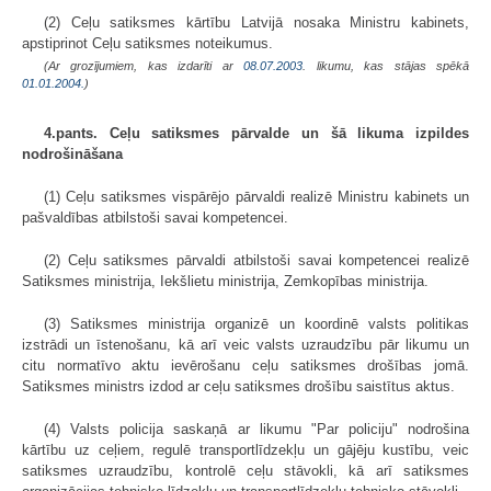
(2) Ceļu satiksmes kārtību Latvijā nosaka Ministru kabinets,
apstiprinot Ceļu satiksmes noteikumus.
(Ar grozījumiem, kas izdarīti ar
08.07.2003
. likumu, kas stājas spēkā
01.01.2004.
)
4.pants. Ceļu satiksmes pārvalde un šā likuma izpildes
nodrošināšana
(1) Ceļu satiksmes vispārējo pārvaldi realizē Ministru kabinets un
pašvaldības atbilstoši savai kompetencei.
(2) Ceļu satiksmes pārvaldi atbilstoši savai kompetencei realizē
Satiksmes ministrija, Iekšlietu ministrija, Zemkopības ministrija.
(3) Satiksmes ministrija organizē un koordinē valsts politikas
izstrādi un īstenošanu, kā arī veic valsts uzraudzību pār likumu un
citu normatīvo aktu ievērošanu ceļu satiksmes drošības jomā.
Satiksmes ministrs izdod ar ceļu satiksmes drošību saistītus aktus.
(4) Valsts policija saskaņā ar likumu "Par policiju" nodrošina
kārtību uz ceļiem, regulē transportlīdzekļu un gājēju kustību, veic
satiksmes uzraudzību, kontrolē ceļu stāvokli, kā arī satiksmes