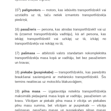
1
15
)
palīgmotors
— motors, kas iebūvēts transportlīdzeklī vai
uzstādīts uz tā, taču netiek izmantots transportlīdzekļa
piedziņā;
16)
pasažieris
— persona, kas atrodas transportlīdzeklī vai uz
tā (izņemot transportlīdzekļa vadītāju), kā arī persona, kas
iekāpj transportlīdzeklī vai uzkāpj uz tā, izkāpj no
transportlīdzekļa vai nokāpj no tā;
17)
pašmasa
— atbilstoši valsts standartam nokomplektēta
transportlīdzekļa masa kopā ar vadītāju, bet bez pasažieriem
un kravas;
18)
piekabe (puspiekabe)
— transportlīdzeklis, kas paredzēts
braukšanai savienojumā ar mehānisko transportlīdzekli. Šis
termins neattiecas uz motociklu blakusvāģiem;
19)
pilna masa
— izgatavotāja noteikta transportlīdzekļa
maksimālā pieļaujamā masa kopā ar vadītāju, pasažieriem un
kravu. Vilcējam ar piekabi pilna masa ir vilcēja un piekabes
pilnu masu summa, bet vilcējam ar puspiekabi — vilcēja
pašmasas, pasažieru masas un puspiekabes pilnas masas