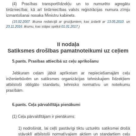
(4) Prasības transportlīdzekļu un to numurēto agregātu
tirdzniecībai, kā arī tirdzniecības valsts reģistrācijas numura zīmju
izmantošanai nosaka Ministru kabinets.
(
15.02.2007
. likuma redakcijā ar grozījumiem, kas izdarīti ar
13.05.2010.
un
23.11.2016
. likumu, kas stājas spēkā
01.01.2017.
)
II nodaļa
Satiksmes drošības pamatnoteikumi uz ceļiem
5.pants. Prasības attiecībā uz ceļu aprīkošanu
Jebkuram ceļam jābūt aprīkotam ar nepieciešamajām ceļu
inženierbūvēm un satiksmes organizācijas tehniskajiem līdzekļiem
atbilstoši obligāto standartu, tehnisko normatīvu un noteikumu
prasībām.
6.pants. Ceļa pārvaldītāja pienākumi
(1) Ceļa pārvaldītājam ir pienākums:
1) nodrošināt, lai ceļš pastāvīgi tiktu uzturēts satiksmei drošā
stāvoklī atbilstoši normatīvajiem aktiem un standartiem ceļu