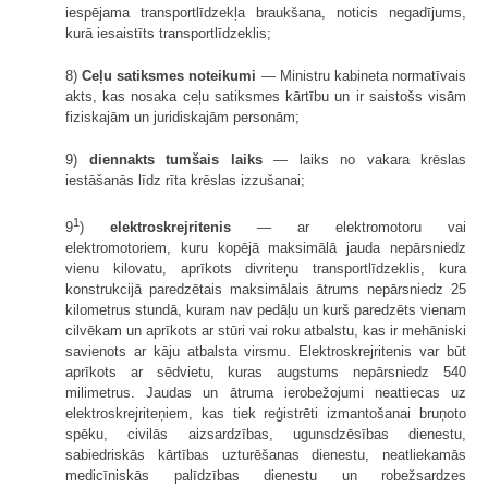
iespējama transportlīdzekļa braukšana, noticis negadījums,
kurā iesaistīts transportlīdzeklis;
8)
Ceļu satiksmes noteikumi
— Ministru kabineta normatīvais
akts, kas nosaka ceļu satiksmes kārtību un ir saistošs visām
fiziskajām un juridiskajām personām;
9)
diennakts tumšais laiks
— laiks no vakara krēslas
iestāšanās līdz rīta krēslas izzušanai;
1
9
)
elektroskrejritenis
— ar elektromotoru vai
elektromotoriem, kuru kopējā maksimālā jauda nepārsniedz
vienu kilovatu, aprīkots divriteņu transportlīdzeklis, kura
konstrukcijā paredzētais maksimālais ātrums nepārsniedz 25
kilometrus stundā, kuram nav pedāļu un kurš paredzēts vienam
cilvēkam un aprīkots ar stūri vai roku atbalstu, kas ir mehāniski
savienots ar kāju atbalsta virsmu. Elektroskrejritenis var būt
aprīkots ar sēdvietu, kuras augstums nepārsniedz 540
milimetrus. Jaudas un ātruma ierobežojumi neattiecas uz
elektroskrejriteņiem, kas tiek reģistrēti izmantošanai bruņoto
spēku, civilās aizsardzības, ugunsdzēsības dienestu,
sabiedriskās kārtības uzturēšanas dienestu, neatliekamās
medicīniskās palīdzības dienestu un robežsardzes