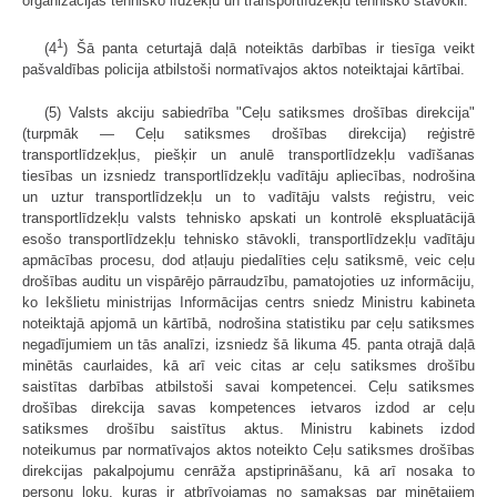
organizācijas tehnisko līdzekļu un transportlīdzekļu tehnisko stāvokli.
1
(4
) Šā panta ceturtajā daļā noteiktās darbības ir tiesīga veikt
pašvaldības policija atbilstoši normatīvajos aktos noteiktajai kārtībai.
(5) Valsts akciju sabiedrība "Ceļu satiksmes drošības direkcija"
(turpmāk — Ceļu satiksmes drošības direkcija) reģistrē
transportlīdzekļus, piešķir un anulē transportlīdzekļu vadīšanas
tiesības un izsniedz transportlīdzekļu vadītāju apliecības, nodrošina
un uztur transportlīdzekļu un to vadītāju valsts reģistru, veic
transportlīdzekļu valsts tehnisko apskati un kontrolē ekspluatācijā
esošo transportlīdzekļu tehnisko stāvokli, transportlīdzekļu vadītāju
apmācības procesu, dod atļauju piedalīties ceļu satiksmē, veic ceļu
drošības auditu un vispārējo pārraudzību, pamatojoties uz informāciju,
ko Iekšlietu ministrijas Informācijas centrs sniedz Ministru kabineta
noteiktajā apjomā un kārtībā, nodrošina statistiku par ceļu satiksmes
negadījumiem un tās analīzi, izsniedz šā likuma 45. panta otrajā daļā
minētās caurlaides, kā arī veic citas ar ceļu satiksmes drošību
saistītas darbības atbilstoši savai kompetencei. Ceļu satiksmes
drošības direkcija savas kompetences ietvaros izdod ar ceļu
satiksmes drošību saistītus aktus. Ministru kabinets izdod
noteikumus par normatīvajos aktos noteikto Ceļu satiksmes drošības
direkcijas pakalpojumu cenrāža apstiprināšanu, kā arī nosaka to
personu loku, kuras ir atbrīvojamas no samaksas par minētajiem