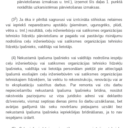
pārvietošanas izmaksas u. tml.), izņemot šīs daļas 1. punktā
norādītās uzkarsistēmas pārvietošanas izmaksas.
2
(3
) Ja ēka ir pilnībā sagruvusi vai iznīcināta stihiskas nelaimes
vai iepriekš neparedzamu apstākļu (piemēram, ugunsgrēks, plūdi,
vētra u. tml.) rezultātā, ceļu inženierbūvju vai satiksmes organizācijas
tehnisko līdzekļu pārvietošanu ar pagaidu vai pastāvīgu risinājumu
nodrošina ceļu inženierbūvju vai satiksmes organizācijas tehnisko
līdzekļu īpašnieks, valdītājs vai lietotājs.
(4) Nekustamā īpašuma īpašnieks vai valdītājs nodrošina iespēju
ceļu inženierbūvju vai satiksmes organizācijas tehnisko līdzekļu
īpašnieka, valdītāja vai lietotāja personālam piekļūt pie attiecīgajā
īpašumā esošajām ceļu inženierbūvēm vai satiksmes organizācijas
tehniskajiem līdzekļiem, lai veiktu to rekonstrukciju, renovāciju vai ar
to ekspluatāciju saistītus darbus. Par remonta vai citu darbu
nepieciešamību nekustamā īpašuma īpašnieku brīdina, nosūtot
rakstveida paziņojumu uz viņa juridisko adresi vai deklarēto
dzīvesvietu, vismaz septiņas dienas pirms šo darbu uzsākšanas, bet
avārijas gadījumā tās seku novēršanu pieļaujams uzsākt bez
nekustamā īpašuma īpašnieka iepriekšējas brīdināšanas, ja to nav
iespējams izdarīt.