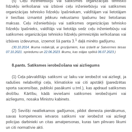
(5) Ceļu inženierbūvju vai satiksmes organizācijas tehnisko
līdzekļu ierīkošanai vai izbūvei ceļu inženierbūvju vai satiksmes
organizācijas tehnisko līdzekļu īpašniekam, valdītājam vai lietotājam
ir tiesības izmantot jebkuru nekustamo īpašumu bez lietošanas
maksas. Ceļu inženierbūvju vai satiksmes organizācijas tehnisko
līdzekļu īpašnieks, valdītājs vai lietotājs sedz ceļu inženierbūvju vai
satiksmes organizācijas tehnisko līdzekļu pirmreizējās ierīkošanas vai
1
izbūves izdevumus, izņemot šā panta 3.
daļā minēto gadījumu.
(
30.10.2014
. likuma redakcijā, ar grozījumiem, kas izdarīti ar Satvermes tiesas
07.10.2021.
spriedumu un
22.06.2023
. likumu, kas stājas spēkā
06.07.2023.
)
8.pants. Satiksmes ierobežošana vai aizliegums
(1) Ceļa pārvaldītājs satiksmi uz laiku var ierobežot vai aizliegt, ja
radušies nelabvēlīgi ceļa, klimatiskie vai citi apstākļi (paredzētas
sporta sacensības, publiski pasākumi u.tml.), kas apdraud satiksmes
drošību. Kārtību, kādā ieviešami satiksmes ierobežojumi vai
aizliegums, nosaka Ministru kabinets.
(2) Sevišķi neatliekamos gadījumos, pildot dienesta pienākumus,
savas kompetences ietvaros satiksmi var ierobežot vai aizliegt
policijas darbinieki un citas amatpersonas, kuras tam pilnvaro likumi
un citi normatīvie akti.