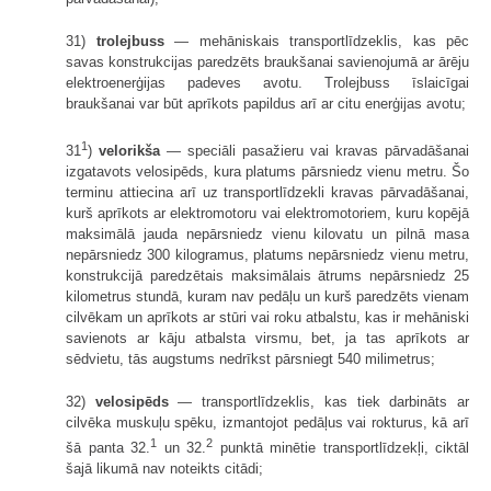
31)
trolejbuss
— mehāniskais transportlīdzeklis, kas pēc
savas konstrukcijas paredzēts braukšanai savienojumā ar ārēju
elektroenerģijas padeves avotu. Trolejbuss īslaicīgai
braukšanai var būt aprīkots papildus arī ar citu enerģijas avotu;
1
31
)
velorikša
— speciāli pasažieru vai kravas pārvadāšanai
izgatavots velosipēds, kura platums pārsniedz vienu metru. Šo
terminu attiecina arī uz transportlīdzekli kravas pārvadāšanai,
kurš aprīkots ar elektromotoru vai elektromotoriem, kuru kopējā
maksimālā jauda nepārsniedz vienu kilovatu un pilnā masa
nepārsniedz 300 kilogramus, platums nepārsniedz vienu metru,
konstrukcijā paredzētais maksimālais ātrums nepārsniedz 25
kilometrus stundā, kuram nav pedāļu un kurš paredzēts vienam
cilvēkam un aprīkots ar stūri vai roku atbalstu, kas ir mehāniski
savienots ar kāju atbalsta virsmu, bet, ja tas aprīkots ar
sēdvietu, tās augstums nedrīkst pārsniegt 540 milimetrus;
32)
velosipēds
— transportlīdzeklis, kas tiek darbināts ar
cilvēka muskuļu spēku, izmantojot pedāļus vai rokturus, kā arī
1
2
šā panta 32.
un 32.
punktā minētie transportlīdzekļi, ciktāl
šajā likumā nav noteikts citādi;