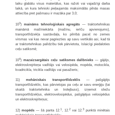
laiku glabātu visus materiālus, kas ražoti vai vajadzīgi darba
laikā, un kura tehniski pieļaujamās maksimālās pilnās masas
attiecība pret pašmasu ir mazāka par 3,0;
3
10
)
maināms tehnoloģiskais agregāts
— traktortehnikas
maināmā mašīniekārta (mašīnu, ierīču apvienojums),
transportlīdzekļa sastāvdaļa, ko pilnībā paceļ no zemes
virsmas vai kas nevar pagriezties ap savu vertikālo asi, kad tā
ar traktortehnikas palīdzību tiek pārvietota, īslaicīgi piedaloties
ceļu satiksmē;
4
10
)
mazaizsargātais ceļu satiksmes dalībnieks
— gājējs,
elektroskrejriteņa vadītājs vai velosipēda, mopēda, motocikla,
kvadricikla, tricikla vadītājs vai pasažieris;
11)
mehāniskais transportlīdzeklis
— pašgājējs
transportlīdzeklis, kas pārvietojas pa ceļu ar savu enerģiju (tai
skaitā traktortehnika un trolejbuss), izņemot sliežu
transportlīdzekļus, elektrovelosipēdus, pašgājējus velosipēdus
un elektroskrejriteņus;
1
2
3
12)
mopēds
— šā panta 12.
, 12.
vai 12.
punktā minētais