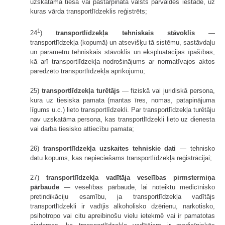
uzskatāma tiešā vai pastarpinātā valsts pārvaldes iestāde, uz
kuras vārda transportlīdzeklis reģistrēts;
1
24
)
transportlīdzekļa tehniskais stāvoklis
—
transportlīdzekļa (kopumā) un atsevišķu tā sistēmu, sastāvdaļu
un parametru tehniskais stāvoklis un ekspluatācijas īpašības,
kā arī transportlīdzekļa nodrošinājums ar normatīvajos aktos
paredzēto transportlīdzekļa aprīkojumu;
25)
transportlīdzekļa turētājs
— fiziskā vai juridiskā persona,
kura uz tiesiska pamata (mantas īres, nomas, patapinājuma
līgums u.c.) lieto transportlīdzekli. Par transportlīdzekļa turētāju
nav uzskatāma persona, kas transportlīdzekli lieto uz dienesta
vai darba tiesisko attiecību pamata;
26)
transportlīdzekļa uzskaites tehniskie dati
— tehnisko
datu kopums, kas nepieciešams transportlīdzekļa reģistrācijai;
27)
transportlīdzekļa vadītāja veselības pirmstermiņa
pārbaude
— veselības pārbaude, lai noteiktu medicīnisko
pretindikāciju esamību, ja transportlīdzekļa vadītājs
transportlīdzekli ir vadījis alkoholisko dzērienu, narkotisko,
psihotropo vai citu apreibinošu vielu ietekmē vai ir pamatotas