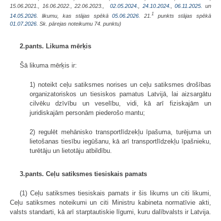
15.06.2021., 16.06.2022., 22.06.2023.,
02.05.2024.
,
24.10.2024.
,
06.11.2025.
un
1
14.05.2026
. likumu, kas stājas spēkā
05.06.2026.
21.
punkts stājas spēkā
01.07.2026.
Sk. pārejas noteikumu 74. punktu)
2.pants. Likuma mērķis
Šā likuma mērķis ir:
1) noteikt ceļu satiksmes norises un ceļu satiksmes drošības
organizatoriskos un tiesiskos pamatus Latvijā, lai aizsargātu
cilvēku dzīvību un veselību, vidi, kā arī fiziskajām un
juridiskajām personām piederošo mantu;
2) regulēt mehānisko transportlīdzekļu īpašuma, turējuma un
lietošanas tiesību iegūšanu, kā arī transportlīdzekļu īpašnieku,
turētāju un lietotāju atbildību.
3.pants. Ceļu satiksmes tiesiskais pamats
(1) Ceļu satiksmes tiesiskais pamats ir šis likums un citi likumi,
Ceļu satiksmes noteikumi un citi Ministru kabineta normatīvie akti,
valsts standarti, kā arī starptautiskie līgumi, kuru dalībvalsts ir Latvija.