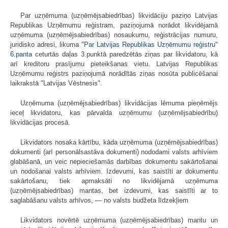
Par uzņēmuma (uzņēmējsabiedrības) likvidāciju paziņo Latvijas
Republikas Uzņēmumu reģistram, paziņojumā norādot likvidējamā
uzņēmuma (uzņēmējsabiedrības) nosaukumu, reģistrācijas numuru,
juridisko adresi, likuma "
Par Latvijas Republikas Uzņēmumu reģistru
"
6.panta
ceturtās daļas 3.punktā paredzētās ziņas par likvidatoru, kā
arī kreditoru prasījumu pieteikšanas vietu. Latvijas Republikas
Uzņēmumu reģistrs paziņojumā norādītās ziņas nosūta publicēšanai
laikrakstā "Latvijas Vēstnesis".
Uzņēmuma (uzņēmējsabiedrības) likvidācijas lēmuma pieņēmējs
ieceļ likvidatoru, kas pārvalda uzņēmumu (uzņēmējsabiedrību)
likvidācijas procesā.
Likvidators nosaka kārtību, kāda uzņēmuma (uzņēmējsabiedrības)
dokumenti (arī personālsastāva dokumenti) nododami valsts arhīviem
glabāšanā, un veic nepieciešamās darbības dokumentu sakārtošanai
un nodošanai valsts arhīviem. Izdevumi, kas saistīti ar dokumentu
sakārtošanu, tiek apmaksāti no likvidējamā uzņēmuma
(uzņēmējsabiedrības) mantas, bet izdevumi, kas saistīti ar to
saglabāšanu valsts arhīvos, — no valsts budžeta līdzekļiem
Likvidators novērtē uzņēmuma (uzņēmējsabiedrības) mantu un