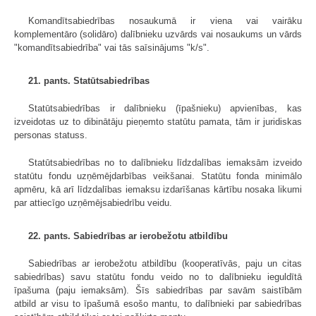
Komandītsabiedrības nosaukumā ir viena vai vairāku
komplementāro (solidāro) dalībnieku uzvārds vai nosaukums un vārds
"komandītsabiedrība" vai tās saīsinājums "k/s".
21. pants. Statūtsabiedrības
Statūtsabiedrības ir dalībnieku (īpašnieku) apvienības, kas
izveidotas uz to dibinātāju pieņemto statūtu pamata, tām ir juridiskas
personas statuss.
Statūtsabiedrības no to dalībnieku līdzdalības iemaksām izveido
statūtu fondu uzņēmējdarbības veikšanai. Statūtu fonda minimālo
apmēru, kā arī līdzdalības iemaksu izdarīšanas kārtību nosaka likumi
par attiecīgo uzņēmējsabiedrību veidu.
22. pants. Sabiedrības ar ierobežotu atbildību
Sabiedrības ar ierobežotu atbildību (kooperatīvās, paju un citas
sabiedrības) savu statūtu fondu veido no to dalībnieku ieguldītā
īpašuma (paju iemaksām). Šīs sabiedrības par savām saistībām
atbild ar visu to īpašumā esošo mantu, to dalībnieki par sabiedrības