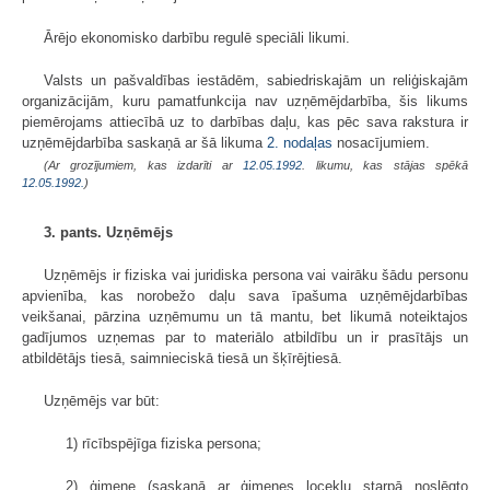
Ārējo ekonomisko darbību regulē speciāli likumi.
Valsts un pašvaldības iestādēm, sabiedriskajām un reliģiskajām
organizācijām, kuru pamatfunkcija nav uzņēmējdarbība, šis likums
piemērojams attiecībā uz to darbības daļu, kas pēc sava rakstura ir
uzņēmējdarbība saskaņā ar šā likuma
2. nodaļas
nosacījumiem.
(Ar grozījumiem, kas izdarīti ar
12.05.1992
. likumu, kas stājas spēkā
12.05.1992.
)
3. pants. Uzņēmējs
Uzņēmējs ir fiziska vai juridiska persona vai vairāku šādu personu
apvienība, kas norobežo daļu sava īpašuma uzņēmējdarbības
veikšanai, pārzina uzņēmumu un tā mantu, bet likumā noteiktajos
gadījumos uzņemas par to materiālo atbildību un ir prasītājs un
atbildētājs tiesā, saimnieciskā tiesā un šķīrējtiesā.
Uzņēmējs var būt:
1) rīcībspējīga fiziska persona;
2) ģimene (saskaņā ar ģimenes locekļu starpā noslēgto