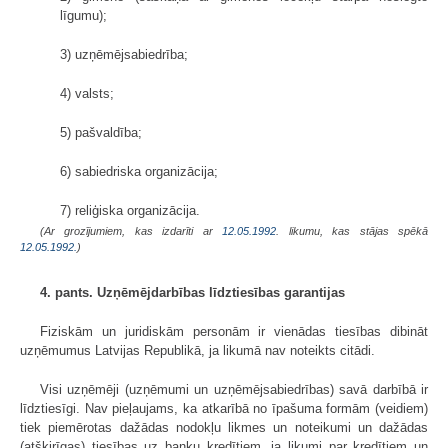
līgumu);
3) uzņēmējsabiedrība;
4) valsts;
5) pašvaldība;
6) sabiedriska organizācija;
7) reliģiska organizācija.
(Ar grozījumiem, kas izdarīti ar
12.05.1992
. likumu, kas stājas spēkā
12.05.1992.
)
4. pants. Uzņēmējdarbības līdztiesības garantijas
Fiziskām un juridiskām personām ir vienādas tiesības dibināt
uzņēmumus Latvijas Republikā, ja likumā nav noteikts citādi.
Visi uzņēmēji (uzņēmumi un uzņēmējsabiedrības) savā darbībā ir
līdztiesīgi. Nav pieļaujams, ka atkarībā no īpašuma formām (veidiem)
tiek piemērotas dažādas nodokļu likmes un noteikumi un dažādas
(atšķirīgas) tiesības uz banku kredītiem, ja likumi par kredītiem un