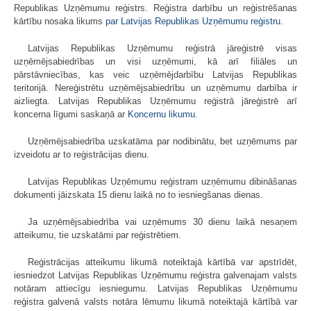
Republikas Uzņēmumu reģistrs. Reģistra darbību un reģistrēšanas
kārtību nosaka likums
par Latvijas Republikas Uzņēmumu reģistru
.
Latvijas Republikas Uzņēmumu reģistrā jāreģistrē visas
uzņēmējsabiedrības un visi uzņēmumi, kā arī filiāles un
pārstāvniecības, kas veic uzņēmējdarbību Latvijas Republikas
teritorijā. Nereģistrētu uzņēmējsabiedrību un uzņēmumu darbība ir
aizliegta. Latvijas Republikas Uzņēmumu reģistrā jāreģistrē arī
koncerna līgumi saskaņā ar
Koncernu likumu
.
Uzņēmējsabiedrība uzskatāma par nodibinātu, bet uzņēmums par
izveidotu ar to reģistrācijas dienu.
Latvijas Republikas Uzņēmumu reģistram uzņēmumu dibināšanas
dokumenti jāizskata 15 dienu laikā no to iesniegšanas dienas.
Ja uzņēmējsabiedrība vai uzņēmums 30 dienu laikā nesaņem
atteikumu, tie uzskatāmi par reģistrētiem.
Reģistrācijas atteikumu likumā noteiktajā kārtībā var apstrīdēt,
iesniedzot Latvijas Republikas Uzņēmumu reģistra galvenajam valsts
notāram attiecīgu iesniegumu. Latvijas Republikas Uzņēmumu
reģistra galvenā valsts notāra lēmumu likumā noteiktajā kārtībā var