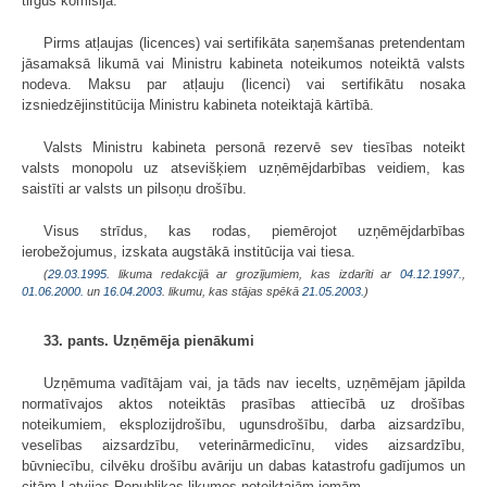
tirgus komisija.
Pirms atļaujas (licences) vai sertifikāta saņemšanas pretendentam
jāsamaksā likumā vai Ministru kabineta noteikumos noteiktā valsts
nodeva. Maksu par atļauju (licenci) vai sertifikātu nosaka
izsniedzējinstitūcija Ministru kabineta noteiktajā kārtībā.
Valsts Ministru kabineta personā rezervē sev tiesības noteikt
valsts monopolu uz atsevišķiem uzņēmējdarbības veidiem, kas
saistīti ar valsts un pilsoņu drošību.
Visus strīdus, kas rodas, piemērojot uzņēmējdarbības
ierobežojumus, izskata augstākā institūcija vai tiesa.
(
29.03.1995
. likuma redakcijā ar grozījumiem, kas izdarīti ar
04.12.1997.
,
01.06.2000.
un
16.04.2003
. likumu, kas stājas spēkā
21.05.2003.
)
33. pants. Uzņēmēja pienākumi
Uzņēmuma vadītājam vai, ja tāds nav iecelts, uzņēmējam jāpilda
normatīvajos aktos noteiktās prasības attiecībā uz drošības
noteikumiem, eksplozijdrošību, ugunsdrošību, darba aizsardzību,
veselības aizsardzību, veterinārmedicīnu, vides aizsardzību,
būvniecību, cilvēku drošību avāriju un dabas katastrofu gadījumos un
citām Latvijas Republikas likumos noteiktajām jomām.