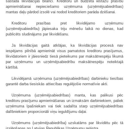
sastāda likvidācijas bilanci. Kreditoru un budžeta iestāžu prasību
apmierināšanai nepieciešamo uzņēmuma (uzņēmējsabiedrības)
mantas daļu pārdod izsolē vai nodod kreditoriem parāda dzēšanai.
Kreditoru prasības pret likvidējamo uzņēmumu
(uzņēmējsabiedrību) jāpiesaka triju mēnešu laikā no dienas, kad
publicēts sludinājums par likvidēšanu.
Ja likvidācijas gaitā atklājas, ka likvidācijas procesā nav
iespējams pilnībā apmierināt visus pamatotos kreditoru prasījumus,
likvidatoriem ir jāiesniedz tiesā pieteikums par maksātnespēju likumā
par uzņēmumu un uzņēmējsabiedrību maksātnespēju noteiktajā
kārtībā.
Likvidējamā uzņēmuma (uzņēmējsabiedrības) darbinieku tiesības
garantē darba tiesiskās attiecības regulējošie normatīvie akti.
Uzņēmuma (uzņēmējsabiedrības) manta, kas palikusi pēc
kreditoru prasījumu apmierināšanas un izmaksām darbiniekiem, paliek
uzņēmuma īpašniekam vai tiek sadalīta starp uzņēmējsabiedrības
dalībniekiem proporcionāli viņu ieguldījumu daļai.
Uzņēmums (uzņēmējsabiedrība) uzskatāms par likvidētu pēc tā
izslēgšanas no Latvijas Republikas Uzņēmumu reģistra.