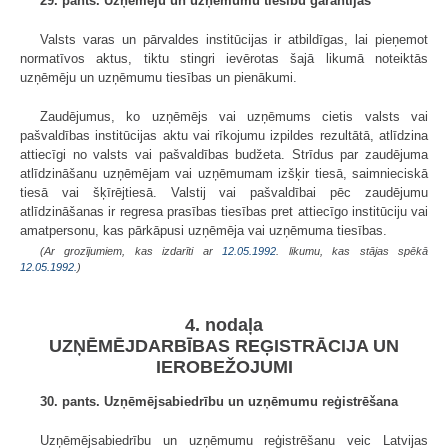
29. pants. Uzņēmēju un uzņēmumu tiesību garantijas
Valsts varas un pārvaldes institūcijas ir atbildīgas, lai pieņemot
normatīvos aktus, tiktu stingri ievērotas šajā likumā noteiktās
uzņēmēju un uzņēmumu tiesības un pienākumi.
Zaudējumus, ko uzņēmējs vai uzņēmums cietis valsts vai
pašvaldības institūcijas aktu vai rīkojumu izpildes rezultātā, atlīdzina
attiecīgi no valsts vai pašvaldības budžeta. Strīdus par zaudējuma
atlīdzināšanu uzņēmējam vai uzņēmumam izšķir tiesā, saimnieciskā
tiesā vai šķīrējtiesā. Valstij vai pašvaldībai pēc zaudējumu
atlīdzināšanas ir regresa prasības tiesības pret attiecīgo institūciju vai
amatpersonu, kas pārkāpusi uzņēmēja vai uzņēmuma tiesības.
(Ar grozījumiem, kas izdarīti ar
12.05.1992
. likumu, kas stājas spēkā
12.05.1992.
)
4. nodaļa
UZŅĒMĒJDARBĪBAS REĢISTRĀCIJA UN
IEROBEŽOJUMI
30. pants. Uzņēmējsabiedrību un uzņēmumu reģistrēšana
Uzņēmējsabiedrību un uzņēmumu reģistrēšanu veic Latvijas