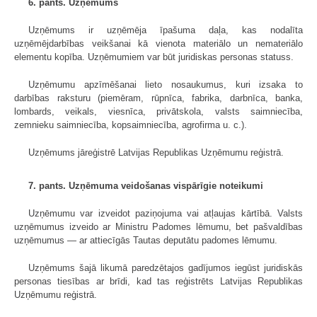
6. pants. Uzņēmums
Uzņēmums ir uzņēmēja īpašuma daļa, kas nodalīta
uzņēmējdarbības veikšanai kā vienota materiālo un nemateriālo
elementu kopība. Uzņēmumiem var būt juridiskas personas statuss.
Uzņēmumu apzīmēšanai lieto nosaukumus, kuri izsaka to
darbības raksturu (piemēram, rūpnīca, fabrika, darbnīca, banka,
lombards, veikals, viesnīca, privātskola, valsts saimniecība,
zemnieku saimniecība, kopsaimniecība, agrofirma u. c.).
Uzņēmums jāreģistrē Latvijas Republikas Uzņēmumu reģistrā.
7. pants. Uzņēmuma veidošanas vispārīgie noteikumi
Uzņēmumu var izveidot paziņojuma vai atļaujas kārtībā. Valsts
uzņēmumus izveido ar Ministru Padomes lēmumu, bet pašvaldības
uzņēmumus — ar attiecīgās Tautas deputātu padomes lēmumu.
Uzņēmums šajā likumā paredzētajos gadījumos iegūst juridiskās
personas tiesības ar brīdi, kad tas reģistrēts Latvijas Republikas
Uzņēmumu reģistrā.