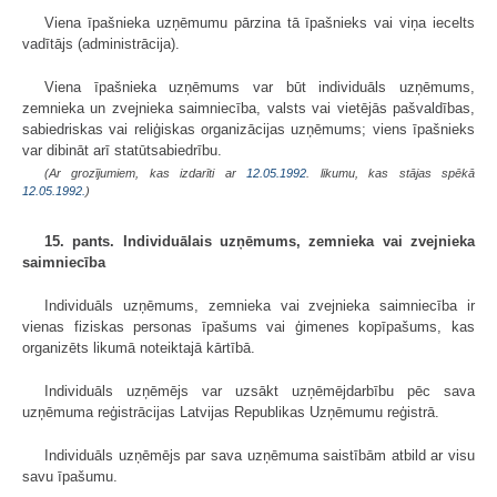
Viena īpašnieka uzņēmumu pārzina tā īpašnieks vai viņa iecelts
vadītājs (administrācija).
Viena īpašnieka uzņēmums var būt individuāls uzņēmums,
zemnieka un zvejnieka saimniecība, valsts vai vietējās pašvaldības,
sabiedriskas vai reliģiskas organizācijas uzņēmums; viens īpašnieks
var dibināt arī statūtsabiedrību.
(Ar grozījumiem, kas izdarīti ar
12.05.1992
. likumu, kas stājas spēkā
12.05.1992.
)
15. pants. Individuālais uzņēmums, zemnieka vai zvejnieka
saimniecība
Individuāls uzņēmums, zemnieka vai zvejnieka saimniecība ir
vienas fiziskas personas īpašums vai ģimenes kopīpašums, kas
organizēts likumā noteiktajā kārtībā.
Individuāls uzņēmējs var uzsākt uzņēmējdarbību pēc sava
uzņēmuma reģistrācijas Latvijas Republikas Uzņēmumu reģistrā.
Individuāls uzņēmējs par sava uzņēmuma saistībām atbild ar visu
savu īpašumu.