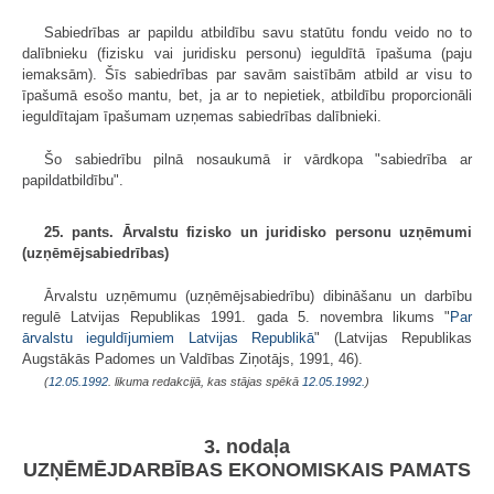
Sabiedrības ar papildu atbildību savu statūtu fondu veido no to
dalībnieku (fizisku vai juridisku personu) ieguldītā īpašuma (paju
iemaksām). Šīs sabiedrības par savām saistībām atbild ar visu to
īpašumā esošo mantu, bet, ja ar to nepietiek, atbildību proporcionāli
ieguldītajam īpašumam uzņemas sabiedrības dalībnieki.
Šo sabiedrību pilnā nosaukumā ir vārdkopa "sabiedrība ar
papildatbildību".
25. pants. Ārvalstu fizisko un juridisko personu uzņēmumi
(uzņēmējsabiedrības)
Ārvalstu uzņēmumu (uzņēmējsabiedrību) dibināšanu un darbību
regulē Latvijas Republikas 1991. gada 5. novembra likums "
Par
ārvalstu ieguldījumiem Latvijas Republikā
" (Latvijas Republikas
Augstākās Padomes un Valdības Ziņotājs, 1991, 46).
(
12.05.1992
. likuma redakcijā, kas stājas spēkā
12.05.1992.
)
3. nodaļa
UZŅĒMĒJDARBĪBAS EKONOMISKAIS PAMATS