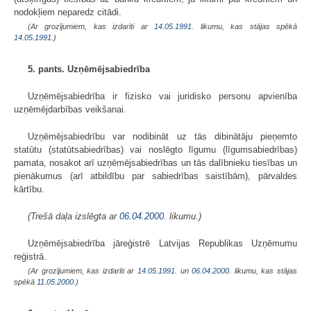
nodokļiem neparedz citādi.
(Ar grozījumiem, kas izdarīti ar
14.05.1991
. likumu, kas stājas spēkā
14.05.1991.
)
5. pants. Uzņēmējsabiedrība
Uzņēmējsabiedrība ir fizisko vai juridisko personu apvienība
uzņēmējdarbības veikšanai.
Uzņēmējsabiedrību var nodibināt uz tās dibinātāju pieņemto
statūtu (statūtsabiedrības) vai noslēgto līgumu (līgumsabiedrības)
pamata, nosakot arī uzņēmējsabiedrības un tās dalībnieku tiesības un
pienākumus (arī atbildību par sabiedrības saistībām), pārvaldes
kārtību.
(Trešā daļa izslēgta ar
06.04.2000
. likumu.)
Uzņēmējsabiedrība jāreģistrē Latvijas Republikas Uzņēmumu
reģistrā.
(Ar grozījumiem, kas izdarīti ar
14.05.1991.
un
06.04.2000
. likumu, kas stājas
spēkā
11.05.2000.
)