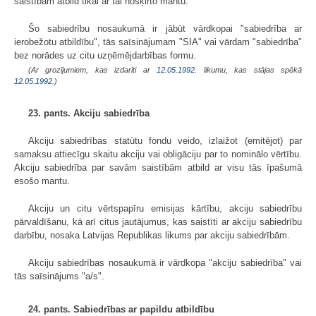
saistībām atbild tikai ar tai nošķirto mantu.
Šo sabiedrību nosaukumā ir jābūt vārdkopai "sabiedrība ar
ierobežotu atbildību", tās saīsinājumam "SIA" vai vārdam "sabiedrība"
bez norādes uz citu uzņēmējdarbības formu.
(Ar grozījumiem, kas izdarīti ar
12.05.1992
. likumu, kas stājas spēkā
12.05.1992.
)
23. pants. Akciju sabiedrība
Akciju sabiedrības statūtu fondu veido, izlaižot (emitējot) par
samaksu attiecīgu skaitu akciju vai obligāciju par to nominālo vērtību.
Akciju sabiedrība par savām saistībām atbild ar visu tās īpašumā
esošo mantu.
Akciju un citu vērtspapīru emisijas kārtību, akciju sabiedrību
pārvaldīšanu, kā arī citus jautājumus, kas saistīti ar akciju sabiedrību
darbību, nosaka Latvijas Republikas likums par akciju sabiedrībām.
Akciju sabiedrības nosaukumā ir vārdkopa "akciju sabiedrība" vai
tās saīsinājums "a/s".
24. pants. Sabiedrības ar papildu atbildību