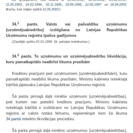
11.05.1993.
,
24.02.1994.
,
02.11.1995.
,
19.09.1996.
,
22.05.1997.
un
16.04.2003
.
likumu, kas stājas spēkā
21.05.2003.
)
1
34.
pants. Valsts vai pašvaldību uzņēmumu
(uzņēmējsabiedrību) izslēgšana no Latvijas Republikas
Uzņēmumu reģistra īpašos gadījumos
(Zaudējis spēku 01.01.1999. Sk. pārejas noteikumus.)
2
34.
pants. To uzņēmumu un uzņēmējsabiedrību likvidācija,
kuru pamatkapitāls neatbilst likuma prasībām
Kreditoru prasījumi pret uzņēmumiem (uzņēmējsabiedrībām), kuru
pamatkapitāls neatbilst likuma prasībām, Ministru kabineta noteiktajā
kārtībā jāpiesaka Latvijas Republikas Uzņēmumu reģistrā.
Šā panta pirmajā daļā minētie uzņēmumi (uzņēmējsabiedrības),
pret kuriem nav pieteikti kreditoru prasījumi, Ministru kabineta
noteiktajā kārtībā ir izslēdzami no Latvijas Republikas Uzņēmumu
reģistra ar valsts notāra lēmumu, nepiemērojot tiem šā likuma
34.pantā
noteikto likvidācijas procedūru.
Šā panta pirmajā daļā minētos uzņēmumus (uzņēmējsabiedrības),