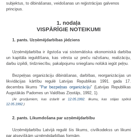
subjektus, to dibināšanas, veidošanas un reģistrācijas galvenos
principus.
1. nodaļa
VISPĀRĪGIE NOTEIKUMI
1. pants. Uzņēmējdarbības jēdziens
Uzņēmējdarbība ir ilgstoša vai sistemātiska ekonomiskā darbība
un kapitāla ieguldīšana, kas vērsta uz preču ražošanu, realizāciju,
darbu izpildi, tirdzniecību, pakalpojumu sniegšanu nolūkā iegūt peļņu.
Bezpeļņas organizāciju dibināšanas, darbības, reorganizācijas un
likvidācijas kārtību regulē Latvijas Republikas 1991. gada 17.
decembra likums "
Par bezpeļņas organizāciju
" (Latvijas Republikas
Augstākās Padomes un Valdības Ziņotājs, 1992, 1).
(Ar grozījumiem, kas izdarīti ar
12.05.1992
. likumu, kas stājas spēkā
12.05.1992.
)
2. pants. Likumdošana par uzņēmējdarbību
Uzņēmējdarbību Latvijā regulē šis likums, civilkodekss un likumi
par atsevišķām uzņēmējdarbības formām.