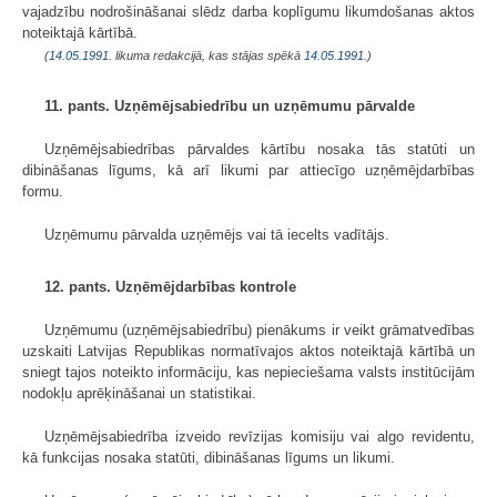
vajadzību nodrošināšanai slēdz darba koplīgumu likumdošanas aktos
noteiktajā kārtībā.
(
14.05.1991
. likuma redakcijā, kas stājas spēkā
14.05.1991.
)
11. pants. Uzņēmējsabiedrību un uzņēmumu pārvalde
Uzņēmējsabiedrības pārvaldes kārtību nosaka tās statūti un
dibināšanas līgums, kā arī likumi par attiecīgo uzņēmējdarbības
formu.
Uzņēmumu pārvalda uzņēmējs vai tā iecelts vadītājs.
12. pants. Uzņēmējdarbības kontrole
Uzņēmumu (uzņēmējsabiedrību) pienākums ir veikt grāmatvedības
uzskaiti Latvijas Republikas normatīvajos aktos noteiktajā kārtībā un
sniegt tajos noteikto informāciju, kas nepieciešama valsts institūcijām
nodokļu aprēķināšanai un statistikai.
Uzņēmējsabiedrība izveido revīzijas komisiju vai algo revidentu,
kā funkcijas nosaka statūti, dibināšanas līgums un likumi.