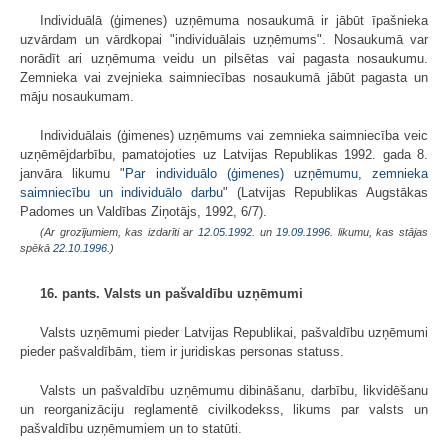
Individuālā (ģimenes) uzņēmuma nosaukumā ir jābūt īpašnieka
uzvārdam un vārdkopai "individuālais uzņēmums". Nosaukumā var
norādīt ari uzņēmuma veidu un pilsētas vai pagasta nosaukumu.
Zemnieka vai zvejnieka saimniecības nosaukumā jābūt pagasta un
māju nosaukumam.
Individuālais (ģimenes) uzņēmums vai zemnieka saimniecība veic
uzņēmējdarbību, pamatojoties uz Latvijas Republikas 1992. gada 8.
janvāra likumu "
Par individuālo (ģimenes) uzņēmumu, zemnieka
saimniecību un individuālo darbu
" (Latvijas Republikas Augstākas
Padomes un Valdības Ziņotājs, 1992, 6/7).
(Ar grozījumiem, kas izdarīti ar
12.05.1992.
un
19.09.1996
. likumu, kas stājas
spēkā
22.10.1996.
)
16. pants. Valsts un pašvaldību uzņēmumi
Valsts uzņēmumi pieder Latvijas Republikai, pašvaldību uzņēmumi
pieder pašvaldībām, tiem ir juridiskas personas statuss.
Valsts un pašvaldību uzņēmumu dibināšanu, darbību, likvidēšanu
un reorganizāciju reglamentē civilkodekss, likums par valsts un
pašvaldību uzņēmumiem un to statūti.