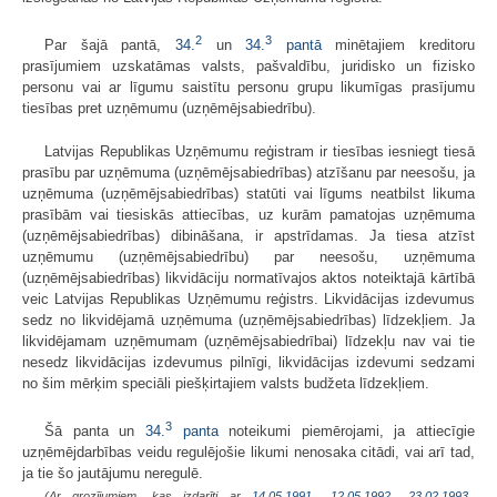
2
3
Par šajā pantā,
34.
un
34.
pantā
minētajiem kreditoru
prasījumiem uzskatāmas valsts, pašvaldību, juridisko un fizisko
personu vai ar līgumu saistītu personu grupu likumīgas prasījumu
tiesības pret uzņēmumu (uzņēmējsabiedrību).
Latvijas Republikas Uzņēmumu reģistram ir tiesības iesniegt tiesā
prasību par uzņēmuma (uzņēmējsabiedrības) atzīšanu par neesošu, ja
uzņēmuma (uzņēmējsabiedrības) statūti vai līgums neatbilst likuma
prasībām vai tiesiskās attiecības, uz kurām pamatojas uzņēmuma
(uzņēmējsabiedrības) dibināšana, ir apstrīdamas. Ja tiesa atzīst
uzņēmumu (uzņēmējsabiedrību) par neesošu, uzņēmuma
(uzņēmējsabiedrības) likvidāciju normatīvajos aktos noteiktajā kārtībā
veic Latvijas Republikas Uzņēmumu reģistrs. Likvidācijas izdevumus
sedz no likvidējamā uzņēmuma (uzņēmējsabiedrības) līdzekļiem. Ja
likvidējamam uzņēmumam (uzņēmējsabiedrībai) līdzekļu nav vai tie
nesedz likvidācijas izdevumus pilnīgi, likvidācijas izdevumi sedzami
no šim mērķim speciāli piešķirtajiem valsts budžeta līdzekļiem.
3
Šā panta un
34.
panta
noteikumi piemērojami, ja attiecīgie
uzņēmējdarbības veidu regulējošie likumi nenosaka citādi, vai arī tad,
ja tie šo jautājumu neregulē.
(Ar grozījumiem, kas izdarīti ar
14.05.1991.
,
12.05.1992.
,
23.02.1993.
,