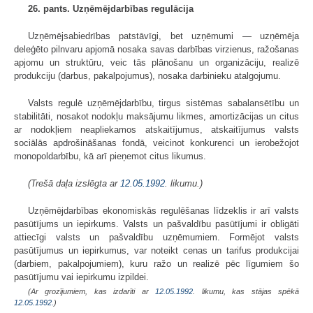
26. pants. Uzņēmējdarbības regulācija
Uzņēmējsabiedrības patstāvīgi, bet uzņēmumi — uzņēmēja
deleģēto pilnvaru apjomā nosaka savas darbības virzienus, ražošanas
apjomu un struktūru, veic tās plānošanu un organizāciju, realizē
produkciju (darbus, pakalpojumus), nosaka darbinieku atalgojumu.
Valsts regulē uzņēmējdarbību, tirgus sistēmas sabalansētību un
stabilitāti, nosakot nodokļu maksājumu likmes, amortizācijas un citus
ar nodokļiem neapliekamos atskaitījumus, atskaitījumus valsts
sociālās apdrošināšanas fondā, veicinot konkurenci un ierobežojot
monopoldarbību, kā arī pieņemot citus likumus.
(Trešā daļa izslēgta ar
12.05.1992
. likumu.)
Uzņēmējdarbības ekonomiskās regulēšanas līdzeklis ir arī valsts
pasūtījums un iepirkums. Valsts un pašvaldību pasūtījumi ir obligāti
attiecīgi valsts un pašvaldību uzņēmumiem. Formējot valsts
pasūtījumus un iepirkumus, var noteikt cenas un tarifus produkcijai
(darbiem, pakalpojumiem), kuru ražo un realizē pēc līgumiem šo
pasūtījumu vai iepirkumu izpildei.
(Ar grozījumiem, kas izdarīti ar
12.05.1992
. likumu, kas stājas spēkā
12.05.1992.
)