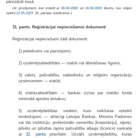
pārsūdzēt tiesā.
(Ar grozījumiem, kas izdarīti ar
06.04.2000.
un
16.04.2003
. likumu, kas stājas
spēkā
21.05.2003.
Sk. pārejas noteikumus.)
31. pants. Reģistrācijai nepieciešamie dokumenti
Reģistrācijai nepieciešami šādi dokumenti:
1) pieteikums vai paziņojums;
2) uzņēmējsabiedrībām — statūti vai dibināšanas līgums;
3) valsts, pašvaldību, sabiedrisko un reliģisko organizāciju
uzņēmumiem — statūti;
4) statūtsabiedrībām — bankas izziņa par statūtu fonda
minimālā apmēra iemaksu;
5) uzņēmējdarbības veidiem, kuru veikšanai noteikti
ierobežojumi, — attiecīgi Latvijas Bankas, Ministru Padomes
vai tās institūciju, profesionālo savienību (korporāciju), rajonu,
pilsētu un pilsētas rajonu pašvaldību atļauja (licence) saskaņā
ar
32. panta
prasībām. Uzsākt uzņēmējdarbību, kuras