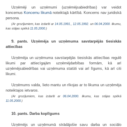
Uzņēmēji un uzņēmumi (uzņēmējsabiedrības) var veidot
koncernus
Koncernu likumā
noteiktajā kārtībā. Koncerns nav juridiskā
persona.
(Ar grozījumiem, kas izdarīti ar
14.05.1991.
,
12.05.1992.
un
06.04.2000
. likumu,
kas stājas spēkā
11.05.2000.
)
9. pants. Uzņēmēja un uzņēmuma savstarpējās tiesiskās
attiecības
Uzņēmēja un uzņēmuma savstarpējās tiesiskās attiecības regulē
likumi par attiecīgajām uzņēmējdarbības formām, kā arī
uzņēmējsabiedrības vai uzņēmuma statūti vai arī līgums, kā arī citi
likumi.
Uzņēmums valda, lieto mantu un rīkojas ar to likuma un uzņēmēja
noteiktajos ietvaros.
(Ar grozījumiem, kas izdarīti ar
06.04.2000
. likumu, kas stājas spēkā
11.05.2000.
)
10. pants. Darba koplīgums
Uzņēmējs un uzņēmumā strādājošie savu darba un sociālo