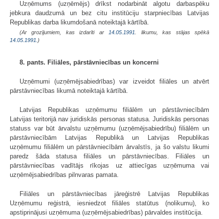
Uzņēmums (uzņēmējs) drīkst nodarbināt algotu darbaspēku
jebkura daudzumā un bez citu institūciju starpniecības Latvijas
Republikas darba likumdošanā noteiktajā kārtībā.
(Ar grozījumiem, kas izdarīti ar
14.05.1991
. likumu, kas stājas spēkā
14.05.1991.
)
8. pants. Filiāles, pārstāvniecības un koncerni
Uzņēmumi (uzņēmējsabiedrības) var izveidot filiāles un atvērt
pārstāvniecības likumā noteiktajā kārtībā.
Latvijas Republikas uzņēmumu filiālēm un pārstāvniecībām
Latvijas teritorijā nav juridiskās personas statusa. Juridiskās personas
statuss var būt ārvalstu uzņēmumu (uzņēmējsabiedrību) filiālēm un
pārstāvniecībām Latvijas Republikā un Latvijas Republikas
uzņēmumu filiālēm un pārstāvniecībām ārvalstīs, ja šo valstu likumi
paredz šāda statusa filiāles un pārstāvniecības. Filiāles un
pārstāvniecības vadītājs rīkojas uz attiecīgas uzņēmuma vai
uzņēmējsabiedrības pilnvaras pamata.
Filiāles un pārstāvniecības jāreģistrē Latvijas Republikas
Uzņēmumu reģistrā, iesniedzot filiāles statūtus (nolikumu), ko
apstiprinājusi uzņēmuma (uzņēmējsabiedrības) pārvaldes institūcija.