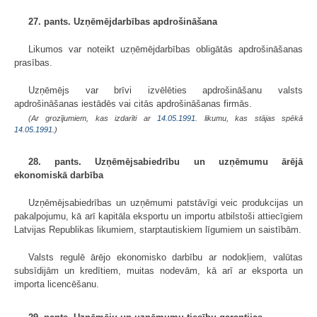
27. pants. Uzņēmējdarbības apdrošināšana
Likumos var noteikt uzņēmējdarbības obligātās apdrošināšanas
prasības.
Uzņēmējs var brīvi izvēlēties apdrošināšanu valsts
apdrošināšanas iestādēs vai citās apdrošināšanas firmās.
(Ar grozījumiem, kas izdarīti ar
14.05.1991
. likumu, kas stājas spēkā
14.05.1991.
)
28. pants. Uzņēmējsabiedrību un uzņēmumu ārējā
ekonomiskā darbība
Uzņēmējsabiedrības un uzņēmumi patstāvīgi veic produkcijas un
pakalpojumu, kā arī kapitāla eksportu un importu atbilstoši attiecīgiem
Latvijas Republikas likumiem, starptautiskiem līgumiem un saistībām.
Valsts regulē ārējo ekonomisko darbību ar nodokļiem, valūtas
subsīdijām un kredītiem, muitas nodevām, kā arī ar eksporta un
importa licencēšanu.