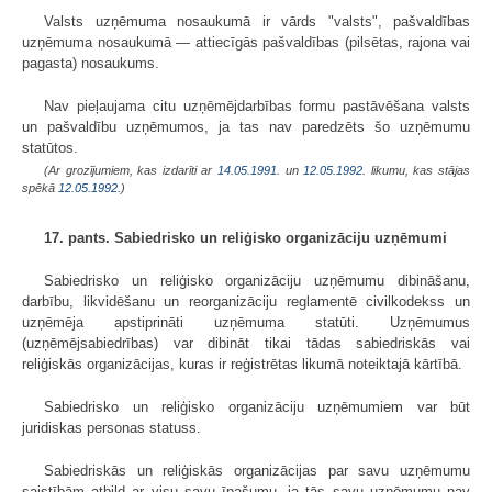
Valsts uzņēmuma nosaukumā ir vārds "valsts", pašvaldības
uzņēmuma nosaukumā — attiecīgās pašvaldības (pilsētas, rajona vai
pagasta) nosaukums.
Nav pieļaujama citu uzņēmējdarbības formu pastāvēšana valsts
un pašvaldību uzņēmumos, ja tas nav paredzēts šo uzņēmumu
statūtos.
(Ar grozījumiem, kas izdarīti ar
14.05.1991.
un
12.05.1992
. likumu, kas stājas
spēkā
12.05.1992.
)
17. pants. Sabiedrisko un reliģisko organizāciju uzņēmumi
Sabiedrisko un reliģisko organizāciju uzņēmumu dibināšanu,
darbību, likvidēšanu un reorganizāciju reglamentē civilkodekss un
uzņēmēja apstiprināti uzņēmuma statūti. Uzņēmumus
(uzņēmējsabiedrības) var dibināt tikai tādas sabiedriskās vai
reliģiskās organizācijas, kuras ir reģistrētas likumā noteiktajā kārtībā.
Sabiedrisko un reliģisko organizāciju uzņēmumiem var būt
juridiskas personas statuss.
Sabiedriskās un reliģiskās organizācijas par savu uzņēmumu
saistībām atbild ar visu savu īpašumu, ja tās savu uzņēmumu nav