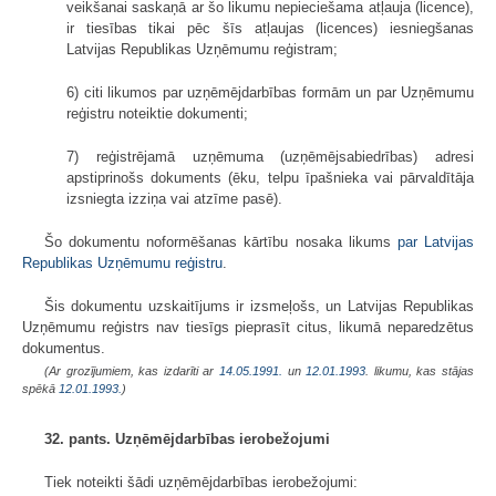
veikšanai saskaņā ar šo likumu nepieciešama atļauja (licence),
ir tiesības tikai pēc šīs atļaujas (licences) iesniegšanas
Latvijas Republikas Uzņēmumu reģistram;
6) citi likumos par uzņēmējdarbības formām un par Uzņēmumu
reģistru noteiktie dokumenti;
7) reģistrējamā uzņēmuma (uzņēmējsabiedrības) adresi
apstiprinošs dokuments (ēku, telpu īpašnieka vai pārvaldītāja
izsniegta izziņa vai atzīme pasē).
Šo dokumentu noformēšanas kārtību nosaka likums
par Latvijas
Republikas Uzņēmumu reģistru
.
Šis dokumentu uzskaitījums ir izsmeļošs, un Latvijas Republikas
Uzņēmumu reģistrs nav tiesīgs pieprasīt citus, likumā neparedzētus
dokumentus.
(Ar grozījumiem, kas izdarīti ar
14.05.1991.
un
12.01.1993
. likumu, kas stājas
spēkā
12.01.1993.
)
32. pants. Uzņēmējdarbības ierobežojumi
Tiek noteikti šādi uzņēmējdarbības ierobežojumi: