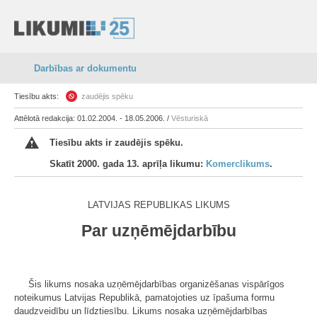
Darbības ar dokumentu
Tiesību akts:
zaudējis spēku
Attēlotā redakcija: 01.02.2004. - 18.05.2006. /
Vēsturiskā
Tiesību akts ir zaudējis spēku.
Skatīt 2000. gada 13. aprīļa likumu:
Komerclikums
.
LATVIJAS REPUBLIKAS LIKUMS
Par uzņēmējdarbību
Šis likums nosaka uzņēmējdarbības organizēšanas vispārīgos
noteikumus Latvijas Republikā, pamatojoties uz īpašuma formu
daudzveidību un līdztiesību. Likums nosaka uzņēmējdarbības