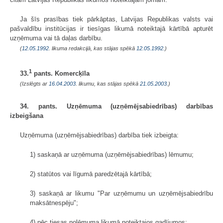
Ja šīs prasības tiek pārkāptas, Latvijas Republikas valsts vai
pašvaldību institūcijas ir tiesīgas likumā noteiktajā kārtībā apturēt
uzņēmuma vai tā daļas darbību.
(
12.05.1992
. likuma redakcijā, kas stājas spēkā
12.05.1992.
)
1
33.
pants. Komercķīla
(Izslēgts ar
16.04.2003
. likumu, kas stājas spēkā
21.05.2003.
)
34. pants. Uzņēmuma (uzņēmējsabiedrības) darbības
izbeigšana
Uzņēmuma (uzņēmējsabiedrības) darbība tiek izbeigta:
1) saskaņā ar uzņēmuma (uzņēmējsabiedrības) lēmumu;
2) statūtos vai līgumā paredzētajā kārtībā;
3) saskaņā ar likumu "Par uzņēmumu un uzņēmējsabiedrību
maksātnespēju";
4) pēc tiesas nolēmuma likumā noteiktajos gadījumos;