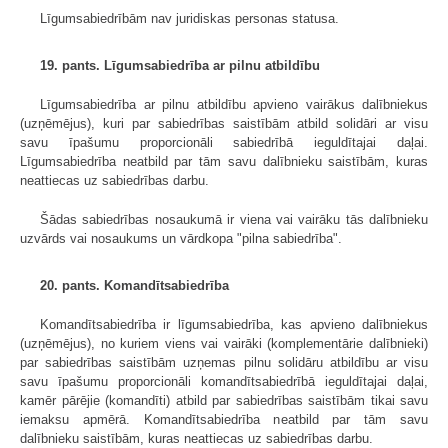
Līgumsabiedrībām nav juridiskas personas statusa.
19. pants. Līgumsabiedrība ar pilnu atbildību
Līgumsabiedrība ar pilnu atbildību apvieno vairākus dalībniekus
(uzņēmējus), kuri par sabiedrības saistībām atbild solidāri ar visu
savu īpašumu proporcionāli sabiedrībā ieguldītajai daļai.
Līgumsabiedrība neatbild par tām savu dalībnieku saistībām, kuras
neattiecas uz sabiedrības darbu.
Šādas sabiedrības nosaukumā ir viena vai vairāku tās dalībnieku
uzvārds vai nosaukums un vārdkopa "pilna sabiedrība".
20. pants. Komandītsabiedrība
Komandītsabiedrība ir līgumsabiedrība, kas apvieno dalībniekus
(uzņēmējus), no kuriem viens vai vairāki (komplementārie dalībnieki)
par sabiedrības saistībām uzņemas pilnu solidāru atbildību ar visu
savu īpašumu proporcionāli komandītsabiedrībā ieguldītajai daļai,
kamēr pārējie (komandīti) atbild par sabiedrības saistībām tikai savu
iemaksu apmērā. Komandītsabiedrība neatbild par tām savu
dalībnieku saistībām, kuras neattiecas uz sabiedrības darbu.