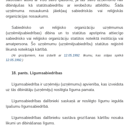
dibinājušas kā statūtsabiedrību ar ierobežotu atbildību. Šāda
uzņēmuma nosaukumā jāiekļauj sabiedriskās vai reliģiskās
organizācijas nosaukums.
Sabiedrisko un reliģisko organizāciju uzņēmumus
(uzņēmējsabiedrības) dibina un to statūtus apstiprina attiecīgo
sabiedrisko vai reliģisko organizāciju statūtos noteiktā institūcija vai
amatpersona. Šo uzņēmumu (uzņēmējsabiedrību) statūtus reģistrē
likumā noteiktajā kārtībā.
(Ar grozījumiem, kas izdarīti ar
12.05.1992
. likumu, kas stājas spēkā
12.05.1992.
)
18. pants. Līgumsabiedrības
Līgumsabiedrība ir uzņēmēju (uzņēmumu) apvienība, kas izveidota
uz tās dibinātāju (uzņēmēju) noslēgta līguma pamata.
Līgumsabiedrības dalībnieki saskaņā ar noslēgto līgumu iegulda
īpašumu līgumsabiedrībā.
Līgumsabiedrības dalībnieku sastāva grozīšanas kārtību nosaka
likumi un dibināšanas līgums.