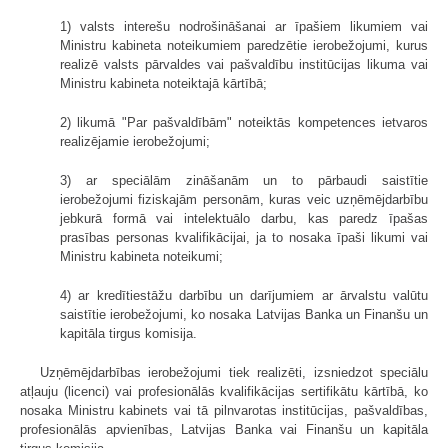
1) valsts interešu nodrošināšanai ar īpašiem likumiem vai
Ministru kabineta noteikumiem paredzētie ierobežojumi, kurus
realizē valsts pārvaldes vai pašvaldību institūcijas likuma vai
Ministru kabineta noteiktajā kārtībā;
2) likumā "Par pašvaldībām" noteiktās kompetences ietvaros
realizējamie ierobežojumi;
3) ar speciālām zināšanām un to pārbaudi saistītie
ierobežojumi fiziskajām personām, kuras veic uzņēmējdarbību
jebkurā formā vai intelektuālo darbu, kas paredz īpašas
prasības personas kvalifikācijai, ja to nosaka īpaši likumi vai
Ministru kabineta noteikumi;
4) ar kredītiestāžu darbību un darījumiem ar ārvalstu valūtu
saistītie ierobežojumi, ko nosaka Latvijas Banka un Finanšu un
kapitāla tirgus komisija.
Uzņēmējdarbības ierobežojumi tiek realizēti, izsniedzot speciālu
atļauju (licenci) vai profesionālās kvalifikācijas sertifikātu kārtībā, ko
nosaka Ministru kabinets vai tā pilnvarotas institūcijas, pašvaldības,
profesionālās apvienības, Latvijas Banka vai Finanšu un kapitāla