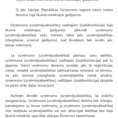
5) pēc Latvijas Republikas Uzņēmumu reģistra valsts notāra
lēmuma šajā likumā noteiktajos gadījumos.
Uzņēmumu (uzņēmējsabiedrību) vadītājiem (izpildinstitūcijai) šajā
likumā noteiktajos gadījumos jālikvidē uzņēmums
(uzņēmējsabiedrība) sešu mēnešu laikā pēc uzņēmējdarbības
izbeigšanas, izņemot gadījumus, kad likvidators tiek iecelts pēc
tiesas nolēmuma.
Ja uzņēmums (uzņēmējsabiedrība) pārtrauc savu darbību,
uzņēmuma (uzņēmējsabiedrības) vadītājam (izpildinstitūcijai) par to
jāpaziņo Valsts ieņēmumu dienesta iestādei pēc tā reģistrācijas
vietas, norādot uzņēmējdarbības pārtraukšanas iemeslus un termiņu.
Ja pēc termiņa izbeigšanās uzņēmējdarbība netiek atsākta,
uzņēmuma (uzņēmējsabiedrības) vadītājam (izpildinstitūcijai) jāizpilda
šā panta otrās daļas nosacījumi.
Aizliegts likvidēt uzņēmumu (uzņēmējsabiedrību), lai izdarītu
reorganizāciju. Uzņēmuma (uzņēmējsabiedrības) darbība tiek izbeigta,
pamatojoties uz tiesas nolēmumu, ja uzņēmums (uzņēmējsabiedrība)
veic neatļautu uzņēmējdarbību vai veic attiecīgas darbības bez šajā
likumā noteiktās speciālās atļaujas (licences) saņemšanas.