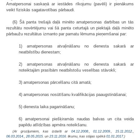
Amatpersonai saskaņā ar iestādes rīkojumu (pavēli) ir pienākums
veikt fiziskās sagatavotības pārbaudi.
(6) Šā panta trešajā daļā minēto amatpersonas darbības un tās
rezultātu novērtējumu vai šā panta ceturtajā un piektajā daļā minēto
pārbaužu rezultātus izmanto par pamatu lēmuma pieņemšanai par:
1) amatpersonas atvaļināšanu no dienesta sakarā ar
neatbilstību dienestam;
2) amatpersonas atvaļināšanu no dienesta sakarā ar
noteiktajām prasībām neatbilstošu veselības stāvokli;
3) amatpersonas pārcelšanu citā amatā;
4) amatpersonas nosūtīšanu kvalifikācijas paaugstināšanai;
5) dienesta laika pagarināšanu;
6) amatpersonai piešķiramās naudas balvas un cita veida
papildu atlīdzības apmēra noteikšanu.
(Ar grozījumiem, kas izdarīti ar
04.12.2008.
,
01.12.2009.
,
15.11.2012.
,
06.03.2014.
,
28.05.2015.
un
23.11.2016
. likumu, kas stājas spēkā
01.01.2017.
)