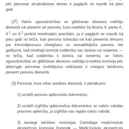
pēc personas atvaļināšanas dienas ir pagājuši ne mazāk kā pieci
gadi.
2
(2
) Valsts ugunsdzēsības un glābšanas dienesta vadītājs
dienestā var pieņemt arī personu, kura neatbilst šā likuma
4.
panta 4.,
1
2
4.
un 4.
punktā noteiktajām prasībām, ja ir pagājuši ne mazāk kā
pieci gadi no brīža, kad persona notiesāta vai kad pieņemts lēmums
par kriminālprocesa izbeigšanu uz nereabilitējoša pamata, bet
gadījumā, kad minētajā termiņā sodāmība nav dzēsta vai noņemta, —
no brīža, kad sodāmība ir dzēsta vai noņemta, un Valsts
ugunsdzēsības un glābšanas dienesta vadītāja izveidota komisija pēc
attiecīgās personas izvērtējuma veikšanas ir sniegusi ieteikumu
pieņemt personu dienestā.
(3) Personai, kura vēlas iestāties dienestā, ir pienākums:
1) uzrādīt personu apliecinošu dokumentu;
2) uzrādīt izglītību apliecinošus dokumentus un valsts valodas
prasmes apliecību, ja izglītība nav iegūta valsts valodā;
3) iesniegt Iekšlietu ministrijas Centrālajai medicīniskās
ekspertīzes komisijai (turpmāk — Medicīniskās ekspertīzes