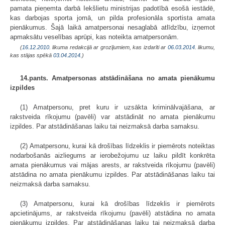
pamata pieņemta darbā Iekšlietu ministrijas padotībā esošā iestādē,
kas darbojas sporta jomā, un pilda profesionāla sportista amata
pienākumus. Šajā laikā amatpersonai nesaglabā atlīdzību, izņemot
apmaksātu veselības aprūpi, kas noteikta amatpersonām.
(
16.12.2010
. likuma redakcijā ar grozījumiem, kas izdarīti ar
06.03.2014
. likumu,
kas stājas spēkā
03.04.2014.
)
14.pants. Amatpersonas atstādināšana no amata pienākumu
izpildes
(1) Amatpersonu, pret kuru ir uzsākta kriminālvajāšana, ar
rakstveida rīkojumu (pavēli) var atstādināt no amata pienākumu
izpildes. Par atstādināšanas laiku tai neizmaksā darba samaksu.
(2) Amatpersonu, kurai kā drošības līdzeklis ir piemērots noteiktas
nodarbošanās aizliegums ar ierobežojumu uz laiku pildīt konkrēta
amata pienākumus vai mājas arests, ar rakstveida rīkojumu (pavēli)
atstādina no amata pienākumu izpildes. Par atstādināšanas laiku tai
neizmaksā darba samaksu.
(3) Amatpersonu, kurai kā drošības līdzeklis ir piemērots
apcietinājums, ar rakstveida rīkojumu (pavēli) atstādina no amata
pienākumu izpildes. Par atstādināšanas laiku tai neizmaksā darba