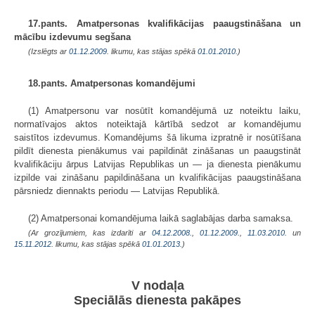
17.pants. Amatpersonas kvalifikācijas paaugstināšana un
mācību izdevumu segšana
(Izslēgts ar
01.12.2009
. likumu, kas stājas spēkā
01.01.2010.
)
18.pants. Amatpersonas komandējumi
(1) Amatpersonu var nosūtīt komandējumā uz noteiktu laiku,
normatīvajos aktos noteiktajā kārtībā sedzot ar komandējumu
saistītos izdevumus. Komandējums šā likuma izpratnē ir nosūtīšana
pildīt dienesta pienākumus vai papildināt zināšanas un paaugstināt
kvalifikāciju ārpus Latvijas Republikas un — ja dienesta pienākumu
izpilde vai zināšanu papildināšana un kvalifikācijas paaugstināšana
pārsniedz diennakts periodu — Latvijas Republikā.
(2) Amatpersonai komandējuma laikā saglabājas darba samaksa.
(Ar grozījumiem, kas izdarīti ar
04.12.2008.
,
01.12.2009.
,
11.03.2010.
un
15.11.2012
. likumu, kas stājas spēkā
01.01.2013.
)
V nodaļa
Speciālās dienesta pakāpes