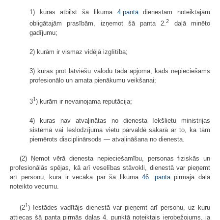
1) kuras atbilst šā likuma
4.pantā
dienestam noteiktajām
2
obligātajām prasībām, izņemot šā panta 2.
daļā minēto
gadījumu;
2) kurām ir vismaz vidējā izglītība;
3) kuras prot latviešu valodu tādā apjomā, kāds nepieciešams
profesionālo un amata pienākumu veikšanai;
1
3
) kurām ir nevainojama reputācija;
4) kuras nav atvaļinātas no dienesta Iekšlietu ministrijas
sistēmā vai Ieslodzījuma vietu pārvaldē sakarā ar to, ka tām
piemērots disciplinārsods — atvaļināšana no dienesta.
(2) Ņemot vērā dienesta nepieciešamību, personas fiziskās un
profesionālās spējas, kā arī veselības stāvokli, dienestā var pieņemt
arī personu, kura ir vecāka par šā likuma
46. panta
pirmajā daļā
noteikto vecumu.
1
(2
) Iestādes vadītājs dienestā var pieņemt arī personu, uz kuru
attiecas šā panta pirmās daļas 4. punktā noteiktais ierobežojums, ja