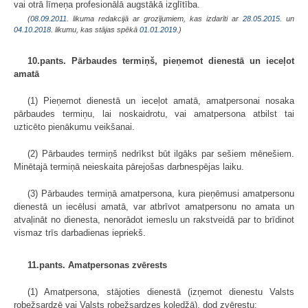
vai otrā līmeņa profesionālā augstākā izglītība.
(
08.09.2011
. likuma redakcijā ar grozījumiem, kas izdarīti ar
28.05.2015.
un
04.10.2018
. likumu, kas stājas spēkā
01.01.2019.
)
10.pants. Pārbaudes termiņš, pieņemot dienestā un ieceļot
amatā
(1) Pieņemot dienestā un ieceļot amatā, amatpersonai nosaka
pārbaudes termiņu, lai noskaidrotu, vai amatpersona atbilst tai
uzticēto pienākumu veikšanai.
(2) Pārbaudes termiņš nedrīkst būt ilgāks par sešiem mēnešiem.
Minētajā termiņā neieskaita pārejošas darbnespējas laiku.
(3) Pārbaudes termiņā amatpersona, kura pieņēmusi amatpersonu
dienestā un iecēlusi amatā, var atbrīvot amatpersonu no amata un
atvaļināt no dienesta, nenorādot iemeslu un rakstveidā par to brīdinot
vismaz trīs darbadienas iepriekš.
11.pants. Amatpersonas zvērests
(1) Amatpersona, stājoties dienestā (izņemot dienestu Valsts
robežsardzē vai Valsts robežsardzes koledžā), dod zvērestu: