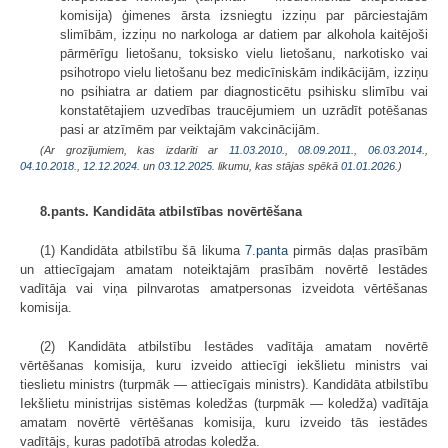
komisija) ģimenes ārsta izsniegtu izziņu par pārciestajām
slimībām, izziņu no narkologa ar datiem par alkohola kaitējoši
pārmērīgu lietošanu, toksisko vielu lietošanu, narkotisko vai
psihotropo vielu lietošanu bez medicīniskām indikācijām, izziņu
no psihiatra ar datiem par diagnosticētu psihisku slimību vai
konstatētajiem uzvedības traucējumiem un uzrādīt potēšanas
pasi ar atzīmēm par veiktajām vakcinācijām.
(Ar grozījumiem, kas izdarīti ar
11.03.2010.
,
08.09.2011.
,
06.03.2014.
,
04.10.2018.
,
12.12.2024.
un
03.12.2025
. likumu, kas stājas spēkā
01.01.2026.
)
8.pants. Kandidāta atbilstības novērtēšana
(1) Kandidāta atbilstību šā likuma
7.panta
pirmās daļas prasībām
un attiecīgajam amatam noteiktajām prasībām novērtē Iestādes
vadītāja vai viņa pilnvarotas amatpersonas izveidota vērtēšanas
komisija.
(2) Kandidāta atbilstību Iestādes vadītāja amatam novērtē
vērtēšanas komisija, kuru izveido attiecīgi iekšlietu ministrs vai
tieslietu ministrs (turpmāk — attiecīgais ministrs). Kandidāta atbilstību
Iekšlietu ministrijas sistēmas koledžas (turpmāk — koledža) vadītāja
amatam novērtē vērtēšanas komisija, kuru izveido tās iestādes
vadītājs, kuras padotībā atrodas koledža.