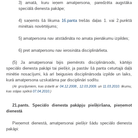
3) amatā, kuru ieņem amatpersona, paredzēta augstāka
speciālā dienesta pakāpe;
4) saņemts šā likuma
16.panta
trešās daļas 1. vai 2.punktā
minētais novērtējums;
5) amatpersona nav atstādināta no amata pienākumu izpildes;
6) pret amatpersonu nav ierosināta disciplinārlieta.
(5) Ja amatpersonai bijis piemērots disciplinārsods, kārtējo
speciālo dienesta pakāpi tai piešķir, ja pastāv šā panta ceturtajā daļā
minētie nosacījumi, kā arī beigusies disciplinārsoda izpilde un laiks,
kurā amatpersona uzskatāma par disciplināri sodītu.
(Ar grozījumiem, kas izdarīti ar
04.12.2008.
,
12.03.2009.
un
11.03.2010
. likumu,
kas stājas spēkā
07.04.2010.
)
21.pants. Speciālo dienesta pakāpju piešķiršana, pieņemot
dienestā
Pieņemot dienestā, amatpersonai piešķir šādu speciālo dienesta
pakāpi: