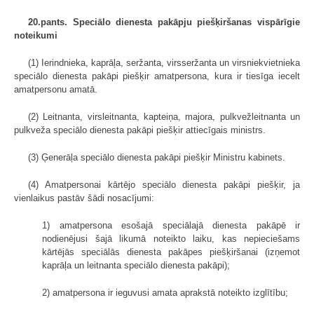
20.pants. Speciālo dienesta pakāpju piešķiršanas vispārīgie
noteikumi
(1) Ierindnieka, kaprāļa, seržanta, virsseržanta un virsniekvietnieka
speciālo dienesta pakāpi piešķir amatpersona, kura ir tiesīga iecelt
amatpersonu amatā.
(2) Leitnanta, virsleitnanta, kapteiņa, majora, pulkvežleitnanta un
pulkveža speciālo dienesta pakāpi piešķir attiecīgais ministrs.
(3) Ģenerāļa speciālo dienesta pakāpi piešķir Ministru kabinets.
(4) Amatpersonai kārtējo speciālo dienesta pakāpi piešķir, ja
vienlaikus pastāv šādi nosacījumi:
1) amatpersona esošajā speciālajā dienesta pakāpē ir
nodienējusi šajā likumā noteikto laiku, kas nepieciešams
kārtējās speciālās dienesta pakāpes piešķiršanai (izņemot
kaprāļa un leitnanta speciālo dienesta pakāpi);
2) amatpersona ir ieguvusi amata aprakstā noteikto izglītību;