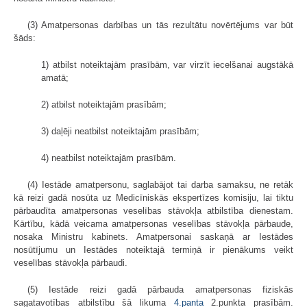
(3) Amatpersonas darbības un tās rezultātu novērtējums var būt
šāds:
1) atbilst noteiktajām prasībām, var virzīt iecelšanai augstākā
amatā;
2) atbilst noteiktajām prasībām;
3) daļēji neatbilst noteiktajām prasībām;
4) neatbilst noteiktajām prasībām.
(4) Iestāde amatpersonu, saglabājot tai darba samaksu, ne retāk
kā reizi gadā nosūta uz Medicīniskās ekspertīzes komisiju, lai tiktu
pārbaudīta amatpersonas veselības stāvokļa atbilstība dienestam.
Kārtību, kādā veicama amatpersonas veselības stāvokļa pārbaude,
nosaka Ministru kabinets. Amatpersonai saskaņā ar Iestādes
nosūtījumu un Iestādes noteiktajā termiņā ir pienākums veikt
veselības stāvokļa pārbaudi.
(5) Iestāde reizi gadā pārbauda amatpersonas fiziskās
sagatavotības atbilstību šā likuma
4.panta
2.punkta prasībām.