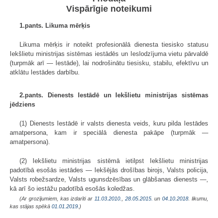
Vispārīgie noteikumi
1.pants. Likuma mērķis
Likuma mērķis ir noteikt profesionālā dienesta tiesisko statusu
Iekšlietu ministrijas sistēmas iestādēs un Ieslodzījuma vietu pārvaldē
(turpmāk arī — Iestāde), lai nodrošinātu tiesisku, stabilu, efektīvu un
atklātu Iestādes darbību.
2.pants. Dienests Iestādē un Iekšlietu ministrijas sistēmas
jēdziens
(1) Dienests Iestādē ir valsts dienesta veids, kuru pilda Iestādes
amatpersona, kam ir speciālā dienesta pakāpe (turpmāk —
amatpersona).
(2) Iekšlietu ministrijas sistēmā ietilpst Iekšlietu ministrijas
padotībā esošās iestādes — Iekšējās drošības birojs, Valsts policija,
Valsts robežsardze, Valsts ugunsdzēsības un glābšanas dienests —,
kā arī šo iestāžu padotībā esošās koledžas.
(Ar grozījumiem, kas izdarīti ar
11.03.2010.
,
28.05.2015.
un
04.10.2018
. likumu,
kas stājas spēkā
01.01.2019.
)