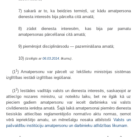
7) sakarā ar to, ka beidzies termiņš, uz kādu amatpersona
dienesta interesēs bija pārcelta citā amatā;
8) zūdot dienesta interesēm, kas bija par pamatu
amatpersonas pārcelšanai citā amatā;
9) piemērojot disciplinārsodu — pazemināšana amatā;
10)
.
(izslēgts ar
06.03.2014
. likumu)
1
(1
) Amatpersonu var pārcelt uz Iekšlietu ministrijas sistēmas
izglītības iestādi izglītības iegūšanai.
2
(1
) Iestādes vadītājs valsts un dienesta interesēs, saskaņojot ar
attiecīgo nozares ministru, uz noteiktu laiku, bet ne ilgāk kā uz
pieciem gadiem amatpersonu var iecelt darbinieka vai valsts
civildienesta ierēdņa amatā. Šajā laikā amatpersonai piemēro dienesta
tiesiskās attiecības reglamentējošo normatīvo aktu normas, ņemot
vērā iepriekšējo amatu, un mēnešalgu nosaka atbilstoši
Valsts un
pašvaldību institūciju amatpersonu un darbinieku atlīdzības likumam
.