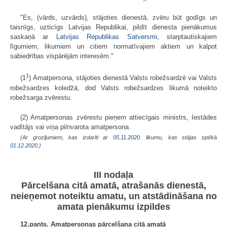
"Es, (vārds, uzvārds), stājoties dienestā, zvēru būt godīgs un
taisnīgs, uzticīgs Latvijas Republikai, pildīt dienesta pienākumus
saskaņā ar
Latvijas Republikas Satversmi
, starptautiskajiem
līgumiem, likumiem un citiem normatīvajiem aktiem un kalpot
sabiedrības vispārējām interesēm."
1
(1
) Amatpersona, stājoties dienestā Valsts robežsardzē vai Valsts
robežsardzes koledžā, dod Valsts robežsardzes likumā noteikto
robežsarga zvērestu.
(2) Amatpersonas zvērestu pieņem attiecīgais ministrs, Iestādes
vadītājs vai viņa pilnvarota amatpersona.
(Ar grozījumiem, kas izdarīti ar
05.11.2020
. likumu, kas stājas spēkā
01.12.2020.
)
III nodaļa
Pārcelšana citā amatā, atrašanās dienestā,
neieņemot noteiktu amatu, un atstādināšana no
amata pienākumu izpildes
12.pants. Amatpersonas pārcelšana citā amatā