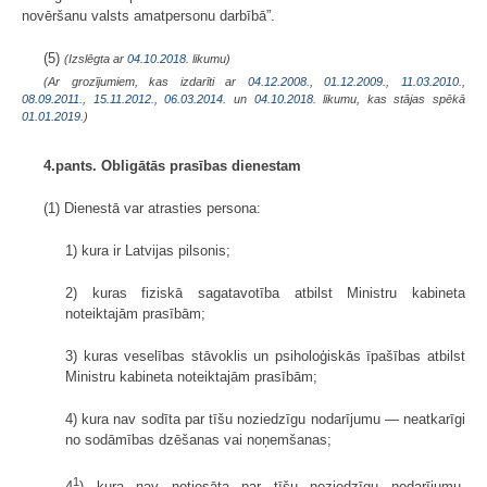
novēršanu valsts amatpersonu darbībā”.
(5)
(Izslēgta ar
04.10.2018
. likumu)
(Ar grozījumiem, kas izdarīti ar
04.12.2008.
,
01.12.2009.
,
11.03.2010.
,
08.09.2011.
,
15.11.2012.
,
06.03.2014.
un
04.10.2018
. likumu, kas stājas spēkā
01.01.2019.
)
4.pants. Obligātās prasības dienestam
(1) Dienestā var atrasties persona:
1) kura ir Latvijas pilsonis;
2) kuras fiziskā sagatavotība atbilst Ministru kabineta
noteiktajām prasībām;
3) kuras veselības stāvoklis un psiholoģiskās īpašības atbilst
Ministru kabineta noteiktajām prasībām;
4) kura nav sodīta par tīšu noziedzīgu nodarījumu — neatkarīgi
no sodāmības dzēšanas vai noņemšanas;
1
4
) kura nav notiesāta par tīšu noziedzīgu nodarījumu,