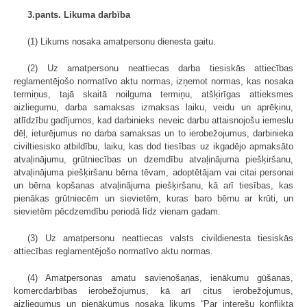
3.pants. Likuma darbība
(1) Likums nosaka amatpersonu dienesta gaitu.
(2) Uz amatpersonu neattiecas darba tiesiskās attiecības
reglamentējošo normatīvo aktu normas, izņemot normas, kas nosaka
termiņus, tajā skaitā noilguma termiņu, atšķirīgas attieksmes
aizliegumu, darba samaksas izmaksas laiku, veidu un aprēķinu,
atlīdzību gadījumos, kad darbinieks neveic darbu attaisnojošu iemeslu
dēļ, ieturējumus no darba samaksas un to ierobežojumus, darbinieka
civiltiesisko atbildību, laiku, kas dod tiesības uz ikgadējo apmaksāto
atvaļinājumu, grūtniecības un dzemdību atvaļinājuma piešķiršanu,
atvaļinājuma piešķiršanu bērna tēvam, adoptētājam vai citai personai
un bērna kopšanas atvaļinājuma piešķiršanu, kā arī tiesības, kas
pienākas grūtniecēm un sievietēm, kuras baro bērnu ar krūti, un
sievietēm pēcdzemdību periodā līdz vienam gadam.
(3) Uz amatpersonu neattiecas valsts civildienesta tiesiskās
attiecības reglamentējošo normatīvo aktu normas.
(4) Amatpersonas amatu savienošanas, ienākumu gūšanas,
komercdarbības ierobežojumus, kā arī citus ierobežojumus,
aizliegumus un pienākumus nosaka likums “Par interešu konflikta