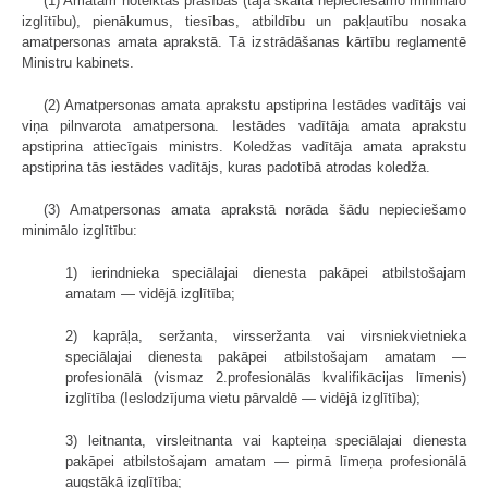
(1) Amatam noteiktās prasības (tajā skaitā nepieciešamo minimālo
izglītību), pienākumus, tiesības, atbildību un pakļautību nosaka
amatpersonas amata aprakstā. Tā izstrādāšanas kārtību reglamentē
Ministru kabinets.
(2) Amatpersonas amata aprakstu apstiprina Iestādes vadītājs vai
viņa pilnvarota amatpersona. Iestādes vadītāja amata aprakstu
apstiprina attiecīgais ministrs. Koledžas vadītāja amata aprakstu
apstiprina tās iestādes vadītājs, kuras padotībā atrodas koledža.
(3) Amatpersonas amata aprakstā norāda šādu nepieciešamo
minimālo izglītību:
1) ierindnieka speciālajai dienesta pakāpei atbilstošajam
amatam — vidējā izglītība;
2) kaprāļa, seržanta, virsseržanta vai virsniekvietnieka
speciālajai dienesta pakāpei atbilstošajam amatam —
profesionālā (vismaz 2.profesionālās kvalifikācijas līmenis)
izglītība (Ieslodzījuma vietu pārvaldē — vidējā izglītība);
3) leitnanta, virsleitnanta vai kapteiņa speciālajai dienesta
pakāpei atbilstošajam amatam — pirmā līmeņa profesionālā
augstākā izglītība;