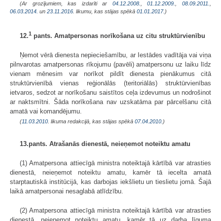
(Ar grozījumiem, kas izdarīti ar
04.12.2008.
,
01.12.2009.
,
08.09.2011.
,
06.03.2014.
un
23.11.2016
. likumu, kas stājas spēkā
01.01.2017.
)
1
12.
pants. Amatpersonas norīkošana uz citu struktūrvienību
Ņemot vērā dienesta nepieciešamību, ar Iestādes vadītāja vai viņa
pilnvarotas amatpersonas rīkojumu (pavēli) amatpersonu uz laiku līdz
vienam mēnesim var norīkot pildīt dienesta pienākumus citā
struktūrvienībā vienas reģionālās (teritoriālās) struktūrvienības
ietvaros, sedzot ar norīkošanu saistītos ceļa izdevumus un nodrošinot
ar naktsmītni. Šāda norīkošana nav uzskatāma par pārcelšanu citā
amatā vai komandējumu.
(
11.03.2010
. likuma redakcijā, kas stājas spēkā
07.04.2010.
)
13.pants. Atrašanās dienestā, neieņemot noteiktu amatu
(1) Amatpersona attiecīgā ministra noteiktajā kārtībā var atrasties
dienestā, neieņemot noteiktu amatu, kamēr tā iecelta amatā
starptautiskā institūcijā, kas darbojas iekšlietu un tieslietu jomā. Šajā
laikā amatpersonai nesaglabā atlīdzību.
(2) Amatpersona attiecīgā ministra noteiktajā kārtībā var atrasties
dienestā, neieņemot noteiktu amatu, kamēr tā uz darba līguma