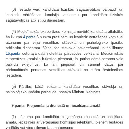
(3) Iestāde veic kandidāta fiziskās sagatavotības pārbaudi un
iesniedz vērtēšanas komisijai atzinumu par kandidāta fiziskās
sagatavotības atbilstību dienestam.
(4) Medicīniskās ekspertīzes komisija novērtē kandidāta atbilstību
šā likuma
4.panta
3.punkta prasībām un iesniedz vērtēšanas komisijai
atzinumu par viņa veselības stāvokļa un psiholoģisko īpašību
atbilstību dienestam. Veselības stāvokļa novērtēšanai un šā likuma
16.panta
ceturtajā daļā noteiktās pārbaudes veikšanai Medicīniskās
ekspertīzes komisija ir tiesīga pieprasīt, lai pārbaudāmā persona veic
papild­izmeklējumus, kā arī pieprasīt un saņemt datus par
pārbaudāmās personas veselības stāvokli no citām ārstniecības
iestādēm.
(5) Kārtību, kādā veicama kandidātu veselības stāvokļa un
psiholoģisko īpašību pārbaude, nosaka Ministru kabinets.
9.pants. Pieņemšana dienestā un iecelšana amatā
(1) Lēmumu par kandidāta pieņemšanu dienestā un iecelšanu
amatā, iepazinies ar vērtēšanas komisijas ieteikumu, pieņem Iestādes
vadītājs vai viņa pilnvarota amatpersona.