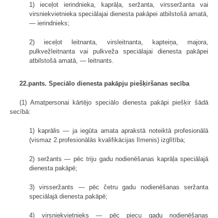
1) ieceļot ierindnieka, kaprāļa, seržanta, virsseržanta vai
virsniekvietnieka speciālajai dienesta pakāpei atbilstošā amatā,
— ierindnieks;
2) ieceļot leitnanta, virsleitnanta, kapteiņa, majora,
pulkvežleitnanta vai pulkveža speciālajai dienesta pakāpei
atbilstošā amatā, — leitnants.
22.pants. Speciālo dienesta pakāpju piešķiršanas secība
(1) Amatpersonai kārtējo speciālo dienesta pakāpi piešķir šādā
secībā:
1) kaprālis — ja iegūta amata aprakstā noteiktā profesionālā
(vismaz 2.profesionālās kvalifikācijas līmenis) izglītība;
2) seržants — pēc triju gadu nodienēšanas kaprāļa speciālajā
dienesta pakāpē;
3) virsseržants — pēc četru gadu nodienēšanas seržanta
speciālajā dienesta pakāpē;
4) virsniekvietnieks — pēc piecu gadu nodienēšanas