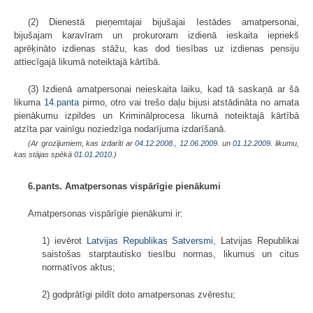
(2) Dienestā pieņemtajai bijušajai Iestādes amatpersonai,
bijušajam karavīram un prokuroram izdienā ieskaita iepriekš
aprēķināto izdienas stāžu, kas dod tiesības uz izdienas pensiju
attiecīgajā likumā noteiktajā kārtībā.
(3) Izdienā amatpersonai neieskaita laiku, kad tā saskaņā ar šā
likuma
14.panta
pirmo, otro vai trešo daļu bijusi atstādināta no amata
pienākumu izpildes un Kriminālprocesa likumā noteiktajā kārtībā
atzīta par vainīgu noziedzīga nodarījuma izdarīšanā.
(Ar grozījumiem, kas izdarīti ar
04.12.2008.
,
12.06.2009.
un
01.12.2009
. likumu,
kas stājas spēkā
01.01.2010.
)
6.pants. Amatpersonas vispārīgie pienākumi
Amatpersonas vispārīgie pienākumi ir:
1) ievērot
Latvijas Republikas Satversmi
, Latvijas Republikai
saistošas starptautisko tiesību normas, likumus un citus
normatīvos aktus;
2) godprātīgi pildīt doto amatpersonas zvērestu;