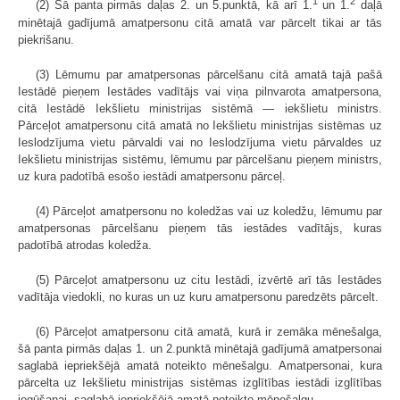
1
2
(2) Šā panta pirmās daļas 2. un 5.punktā, kā arī 1.
un 1.
daļā
minētajā gadījumā amatpersonu citā amatā var pārcelt tikai ar tās
piekrišanu.
(3) Lēmumu par amatpersonas pārcelšanu citā amatā tajā pašā
Iestādē pieņem Iestādes vadītājs vai viņa pilnvarota amatpersona,
citā Iestādē Iekšlietu ministrijas sistēmā — iekšlietu ministrs.
Pārceļot amatpersonu citā amatā no Iekšlietu ministrijas sistēmas uz
Ieslodzījuma vietu pārvaldi vai no Ieslodzījuma vietu pārvaldes uz
Iekšlietu ministrijas sistēmu, lēmumu par pārcelšanu pieņem ministrs,
uz kura padotībā esošo iestādi amatpersonu pārceļ.
(4) Pārceļot amatpersonu no koledžas vai uz koledžu, lēmumu par
amatpersonas pārcelšanu pieņem tās iestādes vadītājs, kuras
padotībā atrodas koledža.
(5) Pārceļot amatpersonu uz citu Iestādi, izvērtē arī tās Iestādes
vadītāja viedokli, no kuras un uz kuru amatpersonu paredzēts pārcelt.
(6) Pārceļot amatpersonu citā amatā, kurā ir zemāka mēnešalga,
šā panta pirmās daļas 1. un 2.punktā minētajā gadījumā amatpersonai
saglabā iepriekšējā amatā noteikto mēnešalgu. Amatpersonai, kura
pārcelta uz Iekšlietu ministrijas sistēmas izglītības iestādi izglītības
iegūšanai, saglabā iepriekšējā amatā noteikto mēnešalgu.