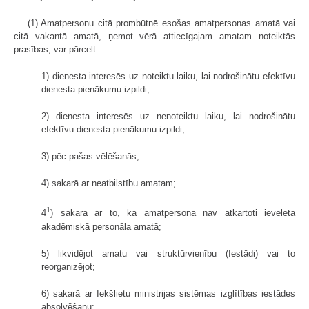
(1) Amatpersonu citā prombūtnē esošas amatpersonas amatā vai
citā vakantā amatā, ņemot vērā attiecīgajam amatam noteiktās
prasības, var pārcelt:
1) dienesta interesēs uz noteiktu laiku, lai nodrošinātu efektīvu
dienesta pienākumu izpildi;
2) dienesta interesēs uz nenoteiktu laiku, lai nodrošinātu
efektīvu dienesta pienākumu izpildi;
3) pēc pašas vēlēšanās;
4) sakarā ar neatbilstību amatam;
1
4
) sakarā ar to, ka amatpersona nav atkārtoti ievēlēta
akadēmiskā personāla amatā;
5) likvidējot amatu vai struktūrvienību (Iestādi) vai to
reorganizējot;
6) sakarā ar Iekšlietu ministrijas sistēmas izglītības iestādes
absolvēšanu;