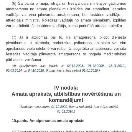
(6) Šā panta pirmajā, otrajā un trešajā daļā minētajos gadījumos
amatpersonu no amata pienākumu izpildes var atstādināt Iestādes
vadītājs vai viņa pilnvarota amatpersona, bet Iestādes vadītāju —
attiecīgais ministrs. Koledžas vadītāju no amata pienākumu izpildes
var atstādināt tās iestādes vadītājs, kuras padotībā atrodas koledža.
(7) Ja ir aizdomas par to, ka amatpersona, pildot dienesta
pienākumus, ir alkohola, narkotisko, psihotropo, toksisko vai citu
apreibinošu vielu ietekmē vai reibumā, augstāka amatpersona vai cita
Iestādes vadītāja pilnvarota amatpersona to nogādā medicīniskās
pārbaudes veikšanai.
(Ar grozījumiem, kas izdarīti ar
04.12.2008.
,
01.12.2009.
,
15.11.2012.
,
06.03.2014.
un
04.10.2018
. likumu, kas stājas spēkā
01.01.2019.
)
IV nodaļa
Amata apraksts, atbilstības novērtēšana un
komandējumi
(Nodaļas nosaukums
01.12.2009
. likuma redakcijā, kas stājas spēkā
01.01.2010.
)
15.pants. Amatpersonas amata apraksts