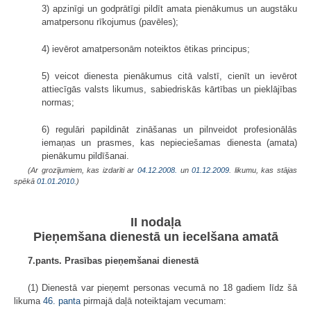
3) apzinīgi un godprātīgi pildīt amata pienākumus un augstāku
amatpersonu rīkojumus (pavēles);
4) ievērot amatpersonām noteiktos ētikas principus;
5) veicot dienesta pienākumus citā valstī, cienīt un ievērot
attiecīgās valsts likumus, sabiedriskās kārtības un pieklājības
normas;
6) regulāri papildināt zināšanas un pilnveidot profesionālās
iemaņas un prasmes, kas nepieciešamas dienesta (amata)
pienākumu pildīšanai.
(Ar grozījumiem, kas izdarīti ar
04.12.2008.
un
01.12.2009
. likumu, kas stājas
spēkā
01.01.2010.
)
II nodaļa
Pieņemšana dienestā un iecelšana amatā
7.pants. Prasības pieņemšanai dienestā
(1) Dienestā var pieņemt personas vecumā no 18 gadiem līdz šā
likuma
46. panta
pirmajā daļā noteiktajam vecumam: