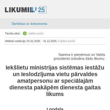
Darbības ar dokumentu
Tiesību akts:
spēkā esošs
Attēlotā redakcija: 01.01.2026. - 31.12.2026. /
Spēkā esošā
Saeima ir pieņēmusi un Valsts
prezidents izsludina šādu likumu:
Iekšlietu ministrijas sistēmas iestāžu
un Ieslodzījuma vietu pārvaldes
amatpersonu ar speciālajām
dienesta pakāpēm dienesta gaitas
likums
I nodaļa