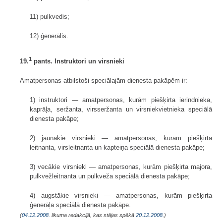
11) pulkvedis;
12) ģenerālis.
1
19.
pants. Instruktori un virsnieki
Amatpersonas atbilstoši speciālajām dienesta pakāpēm ir:
1) instruktori — amatpersonas, kurām piešķirta ierindnieka,
kaprāļa, seržanta, virsseržanta un virsniekvietnieka speciālā
dienesta pakāpe;
2) jaunākie virsnieki — amatpersonas, kurām piešķirta
leitnanta, virsleitnanta un kapteiņa speciālā dienesta pakāpe;
3) vecākie virsnieki — amatpersonas, kurām piešķirta majora,
pulkvežleitnanta un pulkveža speciālā dienesta pakāpe;
4) augstākie virsnieki — amatpersonas, kurām piešķirta
ģenerāļa speciālā dienesta pakāpe.
(
04.12.2008
. likuma redakcijā, kas stājas spēkā
20.12.2008.
)