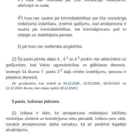
atbrīvojot no soda;
2
4
) kura nav saukta pie kriminālatbildības par tīša noziedzīga
nodarījuma izdarīšanu, izņemot gadījumu, kad amatpersona ir
saukta pie kriminālatbildības, bet kriminālprocess pret to
izbeigts uz reabilitējoša pamata;
5) pār kuru nav nodibināta aizgādnība.
1
2
(2) Šā panta pirmās daļas 4., 4.
un 4.
punkts nav attiecināms uz
gadījumiem, kad Valsts ugunsdzēsības un glābšanas dienests,
2
ievērojot šā likuma
7.
panta 2.
daļā minēto izvērtējumu, personu ir
pieņēmis dienestā.
(Ar grozījumiem, kas izdarīti ar
04.12.2008.
,
12.03.2009.
,
06.03.2014.
un
12.12.2024
. likumu, kas stājas spēkā
18.12.2024.
)
5.pants. Izdienas jēdziens
(1) Izdiena ir laiks, ko amatpersona nodienējusi Iekšlietu
ministrijas sistēmā un Ieslodzījuma vietu pārvaldē. Izdienu ņem vērā,
nosakot amatpersonas darba samaksu, kā arī piešķirot ikgadējo
atvaļinājumu.