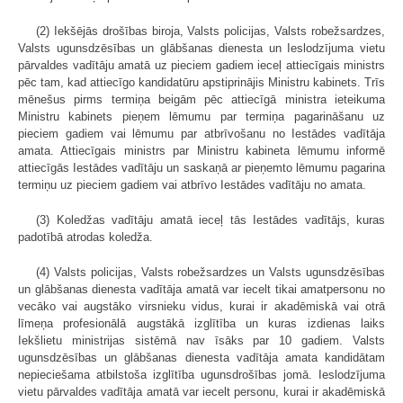
(2) Iekšējās drošības biroja, Valsts policijas, Valsts robežsardzes,
Valsts ugunsdzēsības un glābšanas dienesta un Ieslodzījuma vietu
pārvaldes vadītāju amatā uz pieciem gadiem ieceļ attiecīgais ministrs
pēc tam, kad attiecīgo kandidatūru apstiprinājis Ministru kabinets. Trīs
mēnešus pirms termiņa beigām pēc attiecīgā ministra ieteikuma
Ministru kabinets pieņem lēmumu par termiņa pagarināšanu uz
pieciem gadiem vai lēmumu par atbrīvošanu no Iestādes vadītāja
amata. Attiecīgais ministrs par Ministru kabineta lēmumu informē
attiecīgās Iestādes vadītāju un saskaņā ar pieņemto lēmumu pagarina
termiņu uz pieciem gadiem vai atbrīvo Iestādes vadītāju no amata.
(3) Koledžas vadītāju amatā ieceļ tās Iestādes vadītājs, kuras
padotībā atrodas koledža.
(4) Valsts policijas, Valsts robežsardzes un Valsts ugunsdzēsības
un glābšanas dienesta vadītāja amatā var iecelt tikai amatpersonu no
vecāko vai augstāko virsnieku vidus, kurai ir akadēmiskā vai otrā
līmeņa profesionālā augstākā izglītība un kuras izdienas laiks
Iekšlietu ministrijas sistēmā nav īsāks par 10 gadiem. Valsts
ugunsdzēsības un glābšanas dienesta vadītāja amata kandidātam
nepieciešama atbilstoša izglītība ugunsdrošības jomā. Ieslodzījuma
vietu pārvaldes vadītāja amatā var iecelt personu, kurai ir akadēmiskā