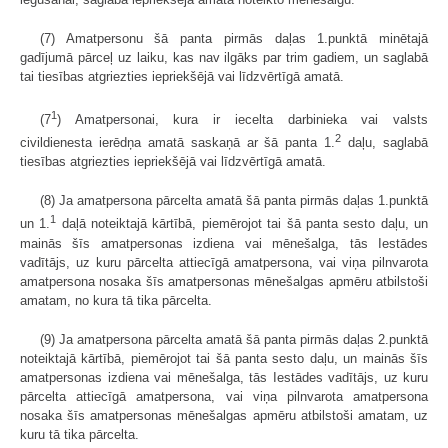
(7) Amatpersonu šā panta pirmās daļas 1.punktā minētajā
gadījumā pārceļ uz laiku, kas nav ilgāks par trim gadiem, un saglabā
tai tiesības atgriezties iepriekšējā vai līdzvērtīgā amatā.
1
(7
) Amatpersonai, kura ir iecelta darbinieka vai valsts
2
civildienesta ierēdņa amatā saskaņā ar šā panta 1.
daļu, saglabā
tiesības atgriezties iepriekšējā vai līdzvērtīgā amatā.
(8) Ja amatpersona pārcelta amatā šā panta pirmās daļas 1.punktā
1
un 1.
daļā noteiktajā kārtībā, piemērojot tai šā panta sesto daļu, un
mainās šīs amatpersonas izdiena vai mēnešalga, tās Iestādes
vadītājs, uz kuru pārcelta attiecīgā amatpersona, vai viņa pilnvarota
amatpersona nosaka šīs amatpersonas mēnešalgas apmēru atbilstoši
amatam, no kura tā tika pārcelta.
(9) Ja amatpersona pārcelta amatā šā panta pirmās daļas 2.punktā
noteiktajā kārtībā, piemērojot tai šā panta sesto daļu, un mainās šīs
amatpersonas izdiena vai mēnešalga, tās Iestādes vadītājs, uz kuru
pārcelta attiecīgā amatpersona, vai viņa pilnvarota amatpersona
nosaka šīs amatpersonas mēnešalgas apmēru atbilstoši amatam, uz
kuru tā tika pārcelta.