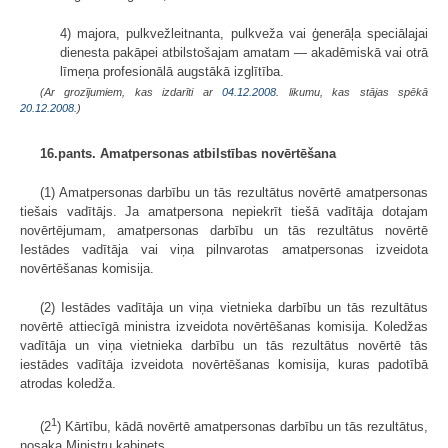
4) majora, pulkvežleitnanta, pulkveža vai ģenerāļa speciālajai
dienesta pakāpei atbilstošajam amatam — akadēmiskā vai otrā
līmeņa profesionālā augstākā izglītība.
(Ar grozījumiem, kas izdarīti ar
04.12.2008
. likumu, kas stājas spēkā
20.12.2008.
)
16.pants. Amatpersonas atbilstības novērtēšana
(1) Amatpersonas darbību un tās rezultātus novērtē amatpersonas
tiešais vadītājs. Ja amatpersona nepiekrīt tiešā vadītāja dotajam
novērtējumam, amatpersonas darbību un tās rezultātus novērtē
Iestādes vadītāja vai viņa pilnvarotas amatpersonas izveidota
novērtēšanas komisija.
(2) Iestādes vadītāja un viņa vietnieka darbību un tās rezultātus
novērtē attiecīgā ministra izveidota novērtēšanas komisija. Koledžas
vadītāja un viņa vietnieka darbību un tās rezultātus novērtē tās
iestādes vadītāja izveidota novērtēšanas komisija, kuras padotībā
atrodas koledža.
1
(2
) Kārtību, kādā novērtē amatpersonas darbību un tās rezultātus,
nosaka Ministru kabinets.