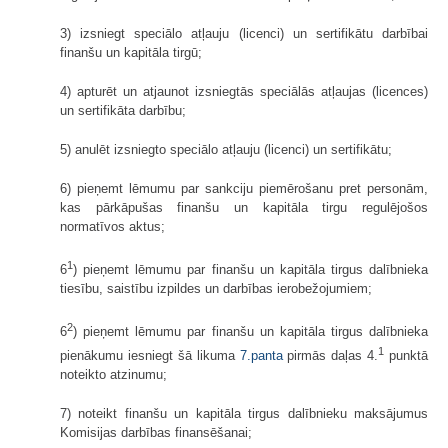
3) izsniegt speciālo atļauju (licenci) un sertifikātu darbībai
finanšu un kapitāla tirgū;
4) apturēt un atjaunot izsniegtās speciālās atļaujas (licences)
un sertifikāta darbību;
5) anulēt izsniegto speciālo atļauju (licenci) un sertifikātu;
6) pieņemt lēmumu par sankciju piemērošanu pret personām,
kas pārkāpušas finanšu un kapitāla tirgu regulējošos
normatīvos aktus;
1
6
) pieņemt lēmumu par finanšu un kapitāla tirgus dalībnieka
tiesību, saistību izpildes un darbības ierobežojumiem;
2
6
) pieņemt lēmumu par finanšu un kapitāla tirgus dalībnieka
1
pienākumu iesniegt šā likuma
7.panta
pirmās daļas 4.
punktā
noteikto atzinumu;
7) noteikt finanšu un kapitāla tirgus dalībnieku maksājumus
Komisijas darbības finansēšanai;