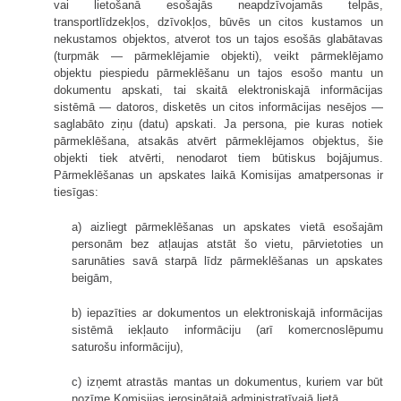
vai lietošanā esošajās neapdzīvojamās telpās,
transportlīdzekļos, dzīvokļos, būvēs un citos kustamos un
nekustamos objektos, atverot tos un tajos esošās glabātavas
(turpmāk — pārmeklējamie objekti), veikt pārmeklējamo
objektu piespiedu pārmeklēšanu un tajos esošo mantu un
dokumentu apskati, tai skaitā elektroniskajā informācijas
sistēmā — datoros, disketēs un citos informācijas nesējos —
saglabāto ziņu (datu) apskati. Ja persona, pie kuras notiek
pārmeklēšana, atsakās atvērt pārmeklējamos objektus, šie
objekti tiek atvērti, nenodarot tiem būtiskus bojājumus.
Pārmeklēšanas un apskates laikā Komisijas amatpersonas ir
tiesīgas:
a) aizliegt pārmeklēšanas un apskates vietā esošajām
personām bez atļaujas atstāt šo vietu, pārvietoties un
sarunāties savā starpā līdz pārmeklēšanas un apskates
beigām,
b) iepazīties ar dokumentos un elektroniskajā informācijas
sistēmā iekļauto informāciju (arī komercnoslēpumu
saturošu informāciju),
c) izņemt atrastās mantas un dokumentus, kuriem var būt
nozīme Komisijas ierosinātajā administratīvajā lietā,