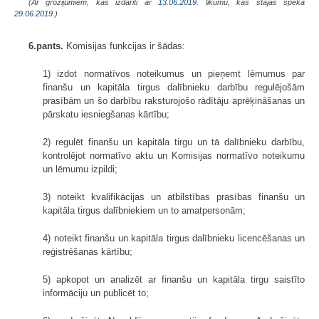
(Ar grozījumiem, kas izdarīti ar
13.06.2019
. likumu, kas stājas spēkā
29.06.2019.
)
6.pants.
Komisijas funkcijas ir šādas:
1) izdot normatīvos noteikumus un pieņemt lēmumus par
finanšu un kapitāla tirgus dalībnieku darbību regulējošām
prasībām un šo darbību raksturojošo rādītāju aprēķināšanas un
pārskatu iesniegšanas kārtību;
2) regulēt finanšu un kapitāla tirgu un tā dalībnieku darbību,
kontrolējot normatīvo aktu un Komisijas normatīvo noteikumu
un lēmumu izpildi;
3) noteikt kvalifikācijas un atbilstības prasības finanšu un
kapitāla tirgus dalībniekiem un to amatpersonām;
4) noteikt finanšu un kapitāla tirgus dalībnieku licencēšanas un
reģistrēšanas kārtību;
5) apkopot un analizēt ar finanšu un kapitāla tirgu saistīto
informāciju un publicēt to;