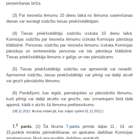
pieņemšanas brīža.
(3) Par tiesneša lēmumu 10 dienu laikā no lēmuma saņemšanas
dienas var iesniegt sūdzību tiesas priekšsēdētājam.
(4) Tiesas priekšsēdētājs sūdzību izskata 10 dienu laikā.
Komisijas sūdzību par tiesneša lēmumu izskata Komisijas pārstāvja
klātbūtnē. Personas sūdzību par tiesneša lēmumu izskata Komisijas
pārstāvja un ieinteresētās personas vai tās pārstāvja klātbūtnē.
Tiesas priekšsēdētāja lēmums ir galīgs un nav pārsūdzams.
(5) Tiesas priekšsēdētājs sūdzību var apmierināt vai noraidīt.
Apmierinot sūdzību, tiesas priekšsēdētājs var pilnīgi vai daļēji atcelt
vai grozīt pārsūdzēto lēmumu.
(6) Pierādījumi, kas iegūti, pamatojoties uz pārsūdzēto lēmumu,
kurš pilnīgi vai daļēji atcelts vai grozīts, nav izmantojami lietā tādā
apjomā, kādā ir atzīts šā lēmuma prettiesiskums.
(
08.11.2012
. likuma redakcijā, kas stājas spēkā
01.12.2012.
)
3
7.
pants.
(1) Šā likuma
7.panta
pirmās daļas 11., 14. un
15.punktā minētās pārmeklēšanas un apskates darbības Komisijas
amatpersonas fiksē procesuālās darbības protokolā.