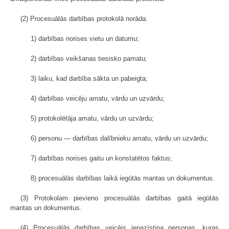
(2) Procesuālās darbības protokolā norāda:
1) darbības norises vietu un datumu;
2) darbības veikšanas tiesisko pamatu;
3) laiku, kad darbība sākta un pabeigta;
4) darbības veicēju amatu, vārdu un uzvārdu;
5) protokolētāja amatu, vārdu un uzvārdu;
6) personu — darbības dalībnieku amatu, vārdu un uzvārdu;
7) darbības norises gaitu un konstatētos faktus;
8) procesuālās darbības laikā iegūtās mantas un dokumentus.
(3) Protokolam pievieno procesuālās darbības gaitā iegūtās
mantas un dokumentus.
(4) Procesuālās darbības veicējs iepazīstina personas, kuras