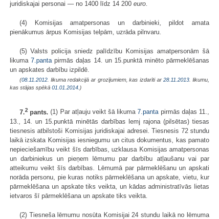
juridiskajai personai — no 1400 līdz 14 200
euro
.
(4) Komisijas amatpersonas un darbinieki, pildot amata
pienākumus ārpus Komisijas telpām, uzrāda pilnvaru.
(5) Valsts policija sniedz palīdzību Komisijas amatpersonām šā
likuma
7.panta
pirmās daļas 14. un 15.punktā minēto pārmeklēšanas
un apskates darbību izpildē.
(
08.11.2012
. likuma redakcijā ar grozījumiem, kas izdarīti ar
28.11.2013
. likumu,
kas stājas spēkā
01.01.2014.
)
2
7.
pants.
(1) Par atļauju veikt šā likuma
7.panta
pirmās daļas 11.,
13., 14. un 15.punktā minētās darbības lemj rajona (pilsētas) tiesas
tiesnesis atbilstoši Komisijas juridiskajai adresei. Tiesnesis 72 stundu
laikā izskata Komisijas iesniegumu un citus dokumentus, kas pamato
nepieciešamību veikt šīs darbības, uzklausa Komisijas amatpersonas
un darbiniekus un pieņem lēmumu par darbību atļaušanu vai par
atteikumu veikt šīs darbības. Lēmumā par pārmeklēšanu un apskati
norāda personu, pie kuras notiks pārmeklēšana un apskate, vietu, kur
pārmeklēšana un apskate tiks veikta, un kādas administratīvās lietas
ietvaros šī pārmeklēšana un apskate tiks veikta.
(2) Tiesneša lēmumu nosūta Komisijai 24 stundu laikā no lēmuma