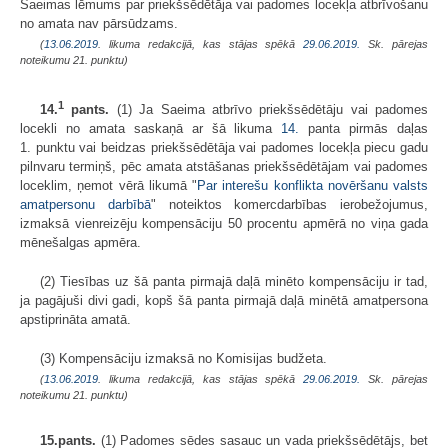
Saeimas lēmums par priekšsēdētāja vai padomes locekļa atbrīvošanu
no amata nav pārsūdzams.
(
13.06.2019
. likuma redakcijā, kas stājas spēkā
29.06.2019.
Sk. pārejas
noteikumu 21. punktu)
1
14.
pants.
(1) Ja Saeima atbrīvo priekšsēdētāju vai padomes
locekli no amata saskaņā ar šā likuma
14.
panta pirmās daļas
1. punktu vai beidzas priekšsēdētāja vai padomes locekļa piecu gadu
pilnvaru termiņš, pēc amata atstāšanas priekšsēdētājam vai padomes
loceklim, ņemot vērā likumā "
Par interešu konflikta novēršanu valsts
amatpersonu darbībā
" noteiktos komercdarbības ierobežojumus,
izmaksā vienreizēju kompensāciju 50 procentu apmērā no viņa gada
mēnešalgas apmēra.
(2) Tiesības uz šā panta pirmajā daļā minēto kompensāciju ir tad,
ja pagājuši divi gadi, kopš šā panta pirmajā daļā minētā amatpersona
apstiprināta amatā.
(3) Kompensāciju izmaksā no Komisijas budžeta.
(
13.06.2019
. likuma redakcijā, kas stājas spēkā
29.06.2019.
Sk. pārejas
noteikumu 21. punktu)
15.pants.
(1) Padomes sēdes sasauc un vada priekšsēdētājs, bet