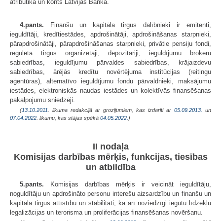
atribūtika un konts Latvijas Bankā.
4.pants.
Finanšu un kapitāla tirgus dalībnieki ir emitenti,
ieguldītāji, kredītiestādes, apdrošinātāji, apdrošināšanas starpnieki,
pārapdrošinātāji, pārapdrošināšanas starpnieki, privātie pensiju fondi,
regulētā tirgus organizētāji, depozitāriji, ieguldījumu brokeru
sabiedrības, ieguldījumu pārvaldes sabiedrības, krājaizdevu
sabiedrības, ārējās kredītu novērtējuma institūcijas (reitingu
aģentūras), alternatīvo ieguldījumu fondu pārvaldnieki, maksājumu
iestādes, elektroniskās naudas iestādes un kolektīvās finansēšanas
pakalpojumu sniedzēji.
(
13.10.2011
. likuma redakcijā ar grozījumiem, kas izdarīti ar
05.09.2013.
un
07.04.2022
. likumu, kas stājas spēkā
04.05.2022.
)
II nodaļa
Komisijas darbības mērķis, funkcijas, tiesības
un atbildība
5.pants.
Komisijas darbības mērķis ir veicināt ieguldītāju,
noguldītāju un apdrošināto personu interešu aizsardzību un finanšu un
kapitāla tirgus attīstību un stabilitāti, kā arī noziedzīgi iegūtu līdzekļu
legalizācijas un terorisma un proliferācijas finansēšanas novēršanu.