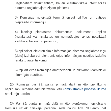
uzglabātiem dokumentiem, kā arī elektroniskajā informācijas
sistēmā saglabātajām ziņām (datiem);
3) Komisijas noteiktajā termiņā sniegt pilnīgu un patiesu
pieprasīto informāciju;
4) izsniegt pieprasītos dokumentus, dokumentu kopijas
(norakstus) vai izrakstus un normatīvajos aktos noteiktajā
kārtībā apliecināt to pareizību;
5) apliecināt elektroniskajā informācijas sistēmā saglabāto ziņu
(datu) izdruku vai elektroniskajos informācijas nesējos izdarīto
ierakstu autentiskumu;
6) izpildīt citas Komisijas amatpersonu un pilnvarotu darbinieku
likumīgās prasības.
(2) Komisija par šā panta pirmajā daļā minēto pienākumu
nepildīšanu ierosina administratīvo lietu
Administratīvā procesa likumā
noteiktajā kārtībā.
(3) Par šā panta pirmajā daļā minēto pienākumu nepildīšanu
Komisija uzliek fiziskajai personai soda naudu līdz 700
euro
, bet