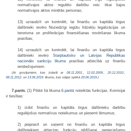
normatīvajos aktos regulēto darbību veic tikai šajos
normatīvajos aktos minētās personas;
13) uzraudzīt un kontrolēt, lai finanšu un kapitāla tirgus
dalībnieki ievēro Noziedzīgi iegūtu līdzekļu legalizācijas un
terorisma un proliferācijas finansēšanas novēršanas likuma
prasības;
14) uzraudzīt un kontrolēt, lai finanšu un kapitāla tirgus
dalībnieki ievēro
Starptautisko un Latvijas Republikas
nacionālo sankciju likuma
prasības attiecībā uz finanšu
ierobežojumiem.
(Ar grozījumiem, kas izdarīti ar
08.11.2001.
,
12.02.2009.
,
20.12.2010.
,
08.11.2012.
un
13.06.2019
. likumu, kas stājas spēkā
29.06.2019.
)
7.pants.
(1) Pildot šā likuma
6.pantā
noteiktās funkcijas, Komisijai
ir tiesības:
1) izdot finanšu un kapitāla tirgus dalībnieku darbību
regulējošus normatīvus noteikumus un pieņemt lēmumus;
2) pieprasīt un saņemt no finanšu un kapitāla tirgus
dalībniekiem attiecīgo funkciju pildīšanai nepieciešamo