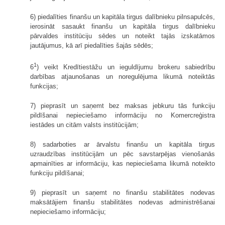
6) piedalīties finanšu un kapitāla tirgus dalībnieku pilnsapulcēs,
ierosināt sasaukt finanšu un kapitāla tirgus dalībnieku
pārvaldes institūciju sēdes un noteikt tajās izskatāmos
jautājumus, kā arī piedalīties šajās sēdēs;
1
6
) veikt Kredītiestāžu un ieguldījumu brokeru sabiedrību
darbības atjaunošanas un noregulējuma likumā noteiktās
funkcijas;
7) pieprasīt un saņemt bez maksas jebkuru tās funkciju
pildīšanai nepieciešamo informāciju no Komercreģistra
iestādes un citām valsts institūcijām;
8) sadarboties ar ārvalstu finanšu un kapitāla tirgus
uzraudzības institūcijām un pēc savstarpējas vienošanās
apmainīties ar informāciju, kas nepieciešama likumā noteikto
funkciju pildīšanai;
9) pieprasīt un saņemt no finanšu stabilitātes nodevas
maksātājiem finanšu stabilitātes nodevas administrēšanai
nepieciešamo informāciju;