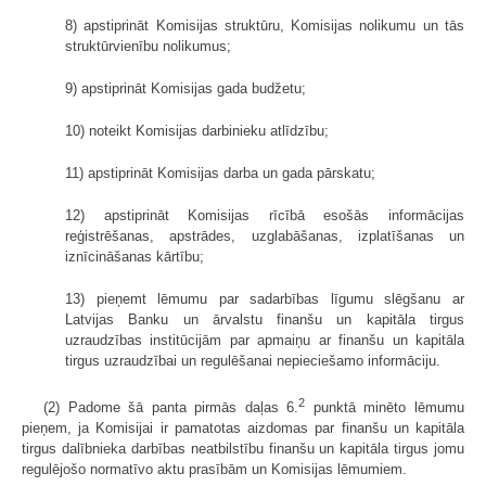
8) apstiprināt Komisijas struktūru, Komisijas nolikumu un tās
struktūrvienību nolikumus;
9) apstiprināt Komisijas gada budžetu;
10) noteikt Komisijas darbinieku atlīdzību;
11) apstiprināt Komisijas darba un gada pārskatu;
12) apstiprināt Komisijas rīcībā esošās informācijas
reģistrēšanas, apstrādes, uzglabāšanas, izplatīšanas un
iznīcināšanas kārtību;
13) pieņemt lēmumu par sadarbības līgumu slēgšanu ar
Latvijas Banku un ārvalstu finanšu un kapitāla tirgus
uzraudzības institūcijām par apmaiņu ar finanšu un kapitāla
tirgus uzraudzībai un regulēšanai nepieciešamo informāciju.
2
(2) Padome šā panta pirmās daļas 6.
punktā minēto lēmumu
pieņem, ja Komisijai ir pamatotas aizdomas par finanšu un kapitāla
tirgus dalībnieka darbības neatbilstību finanšu un kapitāla tirgus jomu
regulējošo normatīvo aktu prasībām un Komisijas lēmumiem.