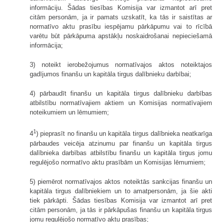
informāciju. Šādas tiesības Komisija var izmantot arī pret
citām personām, ja ir pamats uzskatīt, ka tās ir saistītas ar
normatīvo aktu prasību iespējamu pārkāpumu vai to rīcībā
varētu būt pārkāpuma apstākļu noskaidrošanai nepieciešamā
informācija;
3) noteikt ierobežojumus normatīvajos aktos noteiktajos
gadījumos finanšu un kapitāla tirgus dalībnieku darbībai;
4) pārbaudīt finanšu un kapitāla tirgus dalībnieku darbības
atbilstību normatīvajiem aktiem un Komisijas normatīvajiem
noteikumiem un lēmumiem;
1
4
) pieprasīt no finanšu un kapitāla tirgus dalībnieka neatkarīga
pārbaudes veicēja atzinumu par finanšu un kapitāla tirgus
dalībnieka darbības atbilstību finanšu un kapitāla tirgus jomu
regulējošo normatīvo aktu prasībām un Komisijas lēmumiem;
5) piemērot normatīvajos aktos noteiktās sankcijas finanšu un
kapitāla tirgus dalībniekiem un to amatpersonām, ja šie akti
tiek pārkāpti. Šādas tiesības Komisija var izmantot arī pret
citām personām, ja tās ir pārkāpušas finanšu un kapitāla tirgus
jomu regulējošo normatīvo aktu prasības;