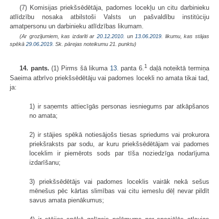
(7) Komisijas priekšsēdētāja, padomes locekļu un citu darbinieku
atlīdzību nosaka atbilstoši Valsts un pašvaldību institūciju
amatpersonu un darbinieku atlīdzības likumam.
(Ar grozījumiem, kas izdarīti ar
20.12.2010.
un
13.06.2019
. likumu, kas stājas
spēkā
29.06.2019.
Sk. pārejas noteikumu 21. punktu)
1
14. pants.
(1) Pirms šā likuma
13.
panta 6.
daļā noteiktā termiņa
Saeima atbrīvo priekšsēdētāju vai padomes locekli no amata tikai tad,
ja:
1) ir saņemts attiecīgās personas iesniegums par atkāpšanos
no amata;
2) ir stājies spēkā notiesājošs tiesas spriedums vai prokurora
priekšraksts par sodu, ar kuru priekšsēdētājam vai padomes
loceklim ir piemērots sods par tīša noziedzīga nodarījuma
izdarīšanu;
3) priekšsēdētājs vai padomes loceklis vairāk nekā sešus
mēnešus pēc kārtas slimības vai citu iemeslu dēļ nevar pildīt
savus amata pienākumus;