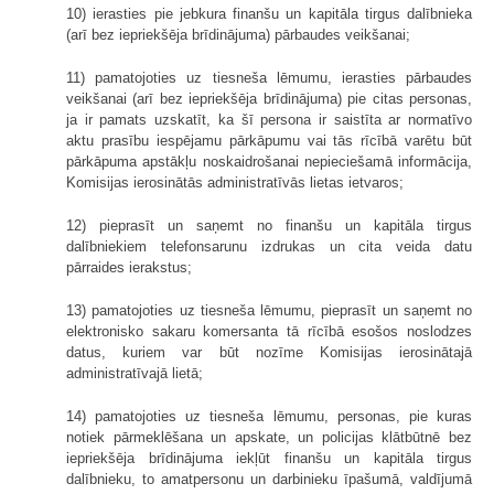
10) ierasties pie jebkura finanšu un kapitāla tirgus dalībnieka
(arī bez iepriekšēja brīdinājuma) pārbaudes veikšanai;
11) pamatojoties uz tiesneša lēmumu, ierasties pārbaudes
veikšanai (arī bez iepriekšēja brīdinājuma) pie citas personas,
ja ir pamats uzskatīt, ka šī persona ir saistīta ar normatīvo
aktu prasību iespējamu pārkāpumu vai tās rīcībā varētu būt
pārkāpuma apstākļu noskaidrošanai nepieciešamā informācija,
Komisijas ierosinātās administratīvās lietas ietvaros;
12) pieprasīt un saņemt no finanšu un kapitāla tirgus
dalībniekiem telefonsarunu izdrukas un cita veida datu
pārraides ierakstus;
13) pamatojoties uz tiesneša lēmumu, pieprasīt un saņemt no
elektronisko sakaru komersanta tā rīcībā esošos noslodzes
datus, kuriem var būt nozīme Komisijas ierosinātajā
administratīvajā lietā;
14) pamatojoties uz tiesneša lēmumu, personas, pie kuras
notiek pārmeklēšana un apskate, un policijas klātbūtnē bez
iepriekšēja brīdinājuma iekļūt finanšu un kapitāla tirgus
dalībnieku, to amatpersonu un darbinieku īpašumā, valdījumā