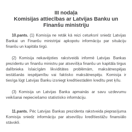
III nodaļa
Komisijas attiecības ar Latvijas Banku un
Finanšu ministriju
10.pants.
(1) Komisija ne retāk kā reizi ceturksnī sniedz Latvijas
Bankai un Finanšu ministrijai apkopotu informāciju par situāciju
finanšu un kapitāla tirgū.
(2) Komisija nekavējoties rakstveidā informē Latvijas Bankas
prezidentu un finanšu ministru par atsevišķa finanšu un kapitāla tirgus
dalībnieka īslaicīgām likviditātes problēmām, maksātnespējas
iestāšanās iespējamību vai faktisko maksātnespēju. Komisija ir
tiesīga lūgt Latvijas Banku izsniegt kredītiestādēm kredītu pret ķīlu.
(3) Komisija un Latvijas Banka apmainās ar savu uzdevumu
veikšanai nepieciešamo statistisko informāciju.
11.pants.
Pēc Latvijas Bankas prezidenta rakstveida pieprasījuma
Komisija sniedz informāciju par atsevišķu kredītiestāžu finansiālo
stāvokli.