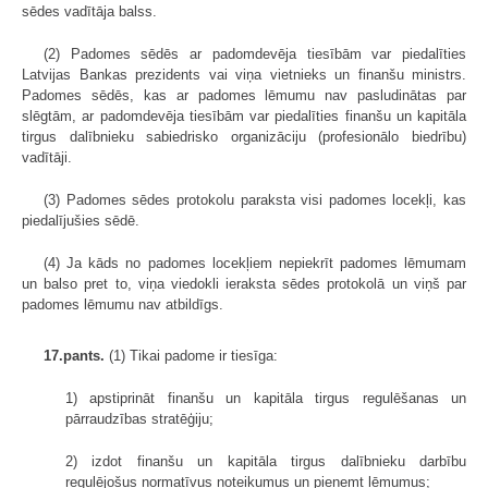
sēdes vadītāja balss.
(2) Padomes sēdēs ar padomdevēja tiesībām var piedalīties
Latvijas Bankas prezidents vai viņa vietnieks un finanšu ministrs.
Padomes sēdēs, kas ar padomes lēmumu nav pasludinātas par
slēgtām, ar padomdevēja tiesībām var piedalīties finanšu un kapitāla
tirgus dalībnieku sabiedrisko organizāciju (profesionālo biedrību)
vadītāji.
(3) Padomes sēdes protokolu paraksta visi padomes locekļi, kas
piedalījušies sēdē.
(4) Ja kāds no padomes locekļiem nepiekrīt padomes lēmumam
un balso pret to, viņa viedokli ieraksta sēdes protokolā un viņš par
padomes lēmumu nav atbildīgs.
17.pants.
(1) Tikai padome ir tiesīga:
1) apstiprināt finanšu un kapitāla tirgus regulēšanas un
pārraudzības stratēģiju;
2) izdot finanšu un kapitāla tirgus dalībnieku darbību
regulējošus normatīvus noteikumus un pieņemt lēmumus;