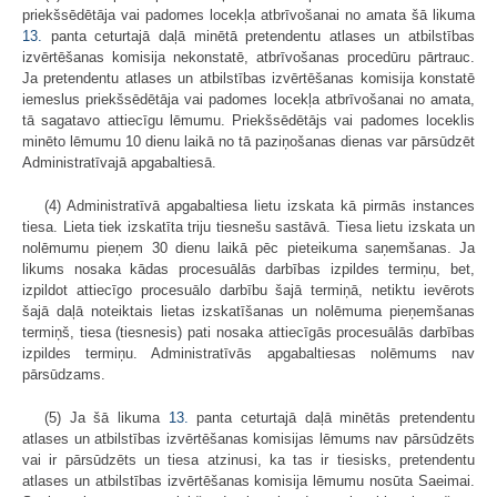
priekšsēdētāja vai padomes locekļa atbrīvošanai no amata šā likuma
13.
panta ceturtajā daļā minētā pretendentu atlases un atbilstības
izvērtēšanas komisija nekonstatē, atbrīvošanas procedūru pārtrauc.
Ja pretendentu atlases un atbilstības izvērtēšanas komisija konstatē
iemeslus priekšsēdētāja vai padomes locekļa atbrīvošanai no amata,
tā sagatavo attiecīgu lēmumu. Priekšsēdētājs vai padomes loceklis
minēto lēmumu 10 dienu laikā no tā paziņošanas dienas var pārsūdzēt
Administratīvajā apgabaltiesā.
(4) Administratīvā apgabaltiesa lietu izskata kā pirmās instances
tiesa. Lieta tiek izskatīta triju tiesnešu sastāvā. Tiesa lietu izskata un
nolēmumu pieņem 30 dienu laikā pēc pieteikuma saņemšanas. Ja
likums nosaka kādas procesuālās darbības izpildes termiņu, bet,
izpildot attiecīgo procesuālo darbību šajā termiņā, netiktu ievērots
šajā daļā noteiktais lietas izskatīšanas un nolēmuma pieņemšanas
termiņš, tiesa (tiesnesis) pati nosaka attiecīgās procesuālās darbības
izpildes termiņu. Administratīvās apgabaltiesas nolēmums nav
pārsūdzams.
(5) Ja šā likuma
13.
panta ceturtajā daļā minētās pretendentu
atlases un atbilstības izvērtēšanas komisijas lēmums nav pārsūdzēts
vai ir pārsūdzēts un tiesa atzinusi, ka tas ir tiesisks, pretendentu
atlases un atbilstības izvērtēšanas komisija lēmumu nosūta Saeimai.