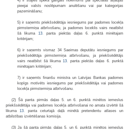
4) ir stājies spēkā galīgais nolēmums par speciālās atļaujas
pieejai valsts noslēpumam anulēšanu vai par kategorijas
pazemināšanu;
5) ir saņemts priekšsēdētāja iesniegums par padomes locekļa
pirmstermiņa atbrīvošanu, ja padomes loceklis vairs neatbilst
šā likuma
13.
panta piektās daļas 6. punktā minētajam
kritērijam;
6) ir saņemts vismaz 34 Saeimas deputātu iesniegums par
priekšsēdētāja pirmstermiņa atbrīvošanu, ja priekšsēdētājs
vairs neatbilst šā likuma
13.
panta piektās daļas 6. punktā
minētajam kritērijam;
7) ir saņemts finanšu ministra un Latvijas Bankas padomes
kopīgs motivēts iesniegums par priekšsēdētāja vai padomes
locekļa pirmstermiņa atbrīvošanu.
(2) Šā panta pirmās daļas 5. un 6. punktā minētos iemeslus
priekšsēdētāja vai padomes locekļa atbrīvošanai no amata izvērtē šā
likuma
13.
panta ceturtajā daļā minētā pretendentu atlases un
atbilstības izvērtēšanas komisija.
(3) Ja šā panta pirmās daļas 5. un 6. punktā minētos iemeslus