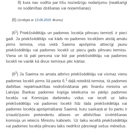
8) kura nav sodīta par tīšu noziedzīgu nodarījumu (neatkarīgi
no sodāmības dzēšanas vai noņemšanas).
(6)
(Izslēgta ar
13.06.2019
. likumu)
1
(6
) Priekšsēdētāja un padomes locekļa pilnvaru termiņš ir pieci
gadi. Ja priekšsēdētājs vai kāds no padomes locekļiem atstāj amatu
pirms termiņa, viņa vietā Saeima apstiprina attiecīgi jaunu
priekšsēdētāju vai padomes locekli uz piecu gadu pilnvaru termiņu.
Viena un tā pati persona var būt par priekšsēdētāju vai padomes
locekli ne vairāk kā divus termiņus pēc kārtas.
2
(6
) Ja Saeima no amata atbrīvo priekšsēdētāju vai vismaz vienu
1
padomes locekli pirms šā panta 6.
daļā noteiktā termiņa, tā padomes
darbības nepārtrauktības nodrošināšanai pēc finanšu ministra un
Latvijas Bankas padomes kopīga ieteikuma no pārējo padomes
locekļu vai Komisijas darbinieku vidus var iecelt uz laiku
priekšsēdētāju vai padomes locekli līdz tāda priekšsēdētāja vai
padomes locekļa apstiprināšanai Saeimā, kuru saskaņā ar šo pantu ir
izraudzījusies pretendentu atlases un atbilstības izvērtēšanas
komisija un ieteicis Ministru kabinets. Uz laiku ieceltā priekšsēdētāja
vai padomes locekļa pilnvaru laiks nedrīkst pārsniegt sešus mēnešus.