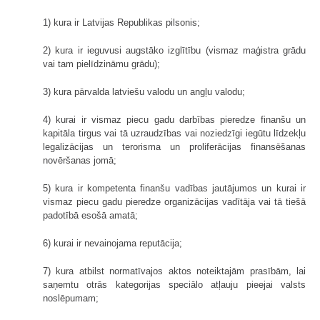
1) kura ir Latvijas Republikas pilsonis;
2) kura ir ieguvusi augstāko izglītību (vismaz maģistra grādu
vai tam pielīdzināmu grādu);
3) kura pārvalda latviešu valodu un angļu valodu;
4) kurai ir vismaz piecu gadu darbības pieredze finanšu un
kapitāla tirgus vai tā uzraudzības vai noziedzīgi iegūtu līdzekļu
legalizācijas un terorisma un proliferācijas finansēšanas
novēršanas jomā;
5) kura ir kompetenta finanšu vadības jautājumos un kurai ir
vismaz piecu gadu pieredze organizācijas vadītāja vai tā tiešā
padotībā esošā amatā;
6) kurai ir nevainojama reputācija;
7) kura atbilst normatīvajos aktos noteiktajām prasībām, lai
saņemtu otrās kategorijas speciālo atļauju pieejai valsts
noslēpumam;