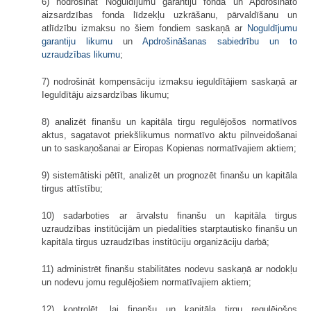
6) nodrošināt Noguldījumu garantiju fonda un Apdrošināto
aizsardzības fonda līdzekļu uzkrāšanu, pārvaldīšanu un
atlīdzību izmaksu no šiem fondiem saskaņā ar
Noguldījumu
garantiju likumu
un
Apdrošināšanas sabiedrību un to
uzraudzības likumu
;
7) nodrošināt kompensāciju izmaksu ieguldītājiem saskaņā ar
Ieguldītāju aizsardzības likumu;
8) analizēt finanšu un kapitāla tirgu regulējošos normatīvos
aktus, sagatavot priekšlikumus normatīvo aktu pilnveidošanai
un to saskaņošanai ar Eiropas Kopienas normatīvajiem aktiem;
9) sistemātiski pētīt, analizēt un prognozēt finanšu un kapitāla
tirgus attīstību;
10) sadarboties ar ārvalstu finanšu un kapitāla tirgus
uzraudzības institūcijām un piedalīties starptautisko finanšu un
kapitāla tirgus uzraudzības institūciju organizāciju darbā;
11) administrēt finanšu stabilitātes nodevu saskaņā ar nodokļu
un nodevu jomu regulējošiem normatīvajiem aktiem;
12) kontrolēt, lai finanšu un kapitāla tirgu regulējošos