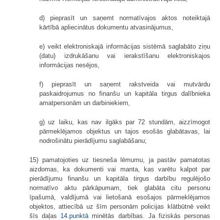
d) pieprasīt un saņemt normatīvajos aktos noteiktajā
kārtībā apliecinātus dokumentu atvasinājumus,
e) veikt elektroniskajā informācijas sistēmā saglabāto ziņu
(datu) izdrukāšanu vai ierakstīšanu elektroniskajos
informācijas nesējos,
f) pieprasīt un saņemt rakstveida vai mutvārdu
paskaidrojumus no finanšu un kapitāla tirgus dalībnieka
amatpersonām un darbiniekiem,
g) uz laiku, kas nav ilgāks par 72 stundām, aizzīmogot
pārmeklējamos objektus un tajos esošās glabātavas, lai
nodrošinātu pierādījumu saglabāšanu;
15) pamatojoties uz tiesneša lēmumu, ja pastāv pamatotas
aizdomas, ka dokumenti vai manta, kas varētu kalpot par
pierādījumu finanšu un kapitāla tirgus darbību regulējošo
normatīvo aktu pārkāpumam, tiek glabāta citu personu
īpašumā, valdījumā vai lietošanā esošajos pārmeklējamos
objektos, attiecībā uz šīm personām policijas klātbūtnē veikt
šīs daļas
14.punktā
minētās darbības. Ja fiziskās personas