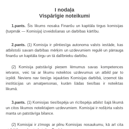
I nodaļa
Vispārīgie noteikumi
1.pants.
Šis likums nosaka Finanšu un kapitāla tirgus komisijas
(turpmāk — Komisija) izveidošanas un darbības kārtību.
2.pants.
(1) Komisija ir pilntiesīga autonoma valsts iestāde, kas
atbilstoši savam darbības mērķim un uzdevumiem regulē un pārrauga
finanšu un kapitāla tirgu un tā dalībnieku darbību.
(2) Komisija patstāvīgi pieņem lēmumus savas kompetences
ietvaros, veic tai ar likumu noteiktos uzdevumus un atbild par to
izpildi. Neviens nav tiesīgs iejaukties Komisijas darbībā, izņemot tās
institūcijas un amatpersonas, kurām šādas tiesības ir noteiktas
likumā.
3.pants.
(1) Komisijas tiesībspēja un rīcībspēja atbilst šajā likumā
un citos likumos noteiktajiem uzdevumiem. Komisijai ir nošķirta valsts
manta un patstāvīga bilance.
(2) Komisijai ir zīmogs ar pilnu Komisijas nosaukumu, kā arī cita