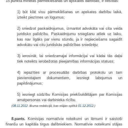
15.punktā minētās pārmeklēšanas un apskates darbības, ir tiesības:
1) būt klāt visu pārmeklēšanas un apskates darbību laikā,
izteikt piezīmes un lūgumus;
2) sniedzot paskaidrojumus, izmantot advokāta vai cita veida
juridisko palīdzību. Paskaidrojumu sniegšanu atliek uz laiku,
kas nav ilgāks par vienu stundu, ja ir nepieciešams sagaidīt
advokātu vai citu juridiskās palīdzības sniedzēju;
3) ierosināt, lai sniedzamajai informācijai vai kādai tās daļai
tiek noteikts ierobežotas pieejamības informācijas statuss;
4) iepazīties ar procesuālās darbības protokolu un tam
pievienotajiem dokumentiem, iesniegt labojumus un
papildinājumus;
5) iesniegt sūdzību Komisijas priekšsēdētājam par Komisijas
amatpersonas vai darbinieka rīcību.
(
08.11.2012
. likuma redakcijā, kas stājas spēkā
01.12.2012.
)
8.pants.
Komisijas normatīvie noteikumi un lēmumi ir saistoši
finanšu un kapitāla tirgus dalībniekiem. Normatīvie noteikumi stājas