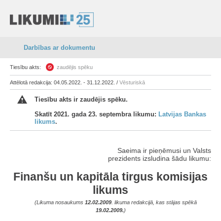
Darbības ar dokumentu
Tiesību akts:
zaudējis spēku
Attēlotā redakcija: 04.05.2022. - 31.12.2022. /
Vēsturiskā
Tiesību akts ir zaudējis spēku.
Skatīt 2021. gada 23. septembra likumu:
Latvijas Bankas
likums
.
Saeima ir pieņēmusi un Valsts
prezidents izsludina šādu likumu:
Finanšu un kapitāla tirgus komisijas
likums
(Likuma nosaukums
12.02.2009
. likuma redakcijā, kas stājas spēkā
19.02.2009.
)