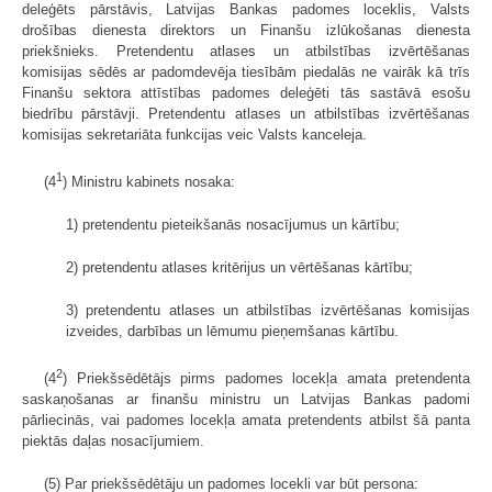
deleģēts pārstāvis, Latvijas Bankas padomes loceklis, Valsts
drošības dienesta direktors un Finanšu izlūkošanas dienesta
priekšnieks. Pretendentu atlases un atbilstības izvērtēšanas
komisijas sēdēs ar padomdevēja tiesībām piedalās ne vairāk kā trīs
Finanšu sektora attīstības padomes deleģēti tās sastāvā esošu
biedrību pārstāvji. Pretendentu atlases un atbilstības izvērtēšanas
komisijas sekretariāta funkcijas veic Valsts kanceleja.
1
(4
) Ministru kabinets nosaka:
1) pretendentu pieteikšanās nosacījumus un kārtību;
2) pretendentu atlases kritērijus un vērtēšanas kārtību;
3) pretendentu atlases un atbilstības izvērtēšanas komisijas
izveides, darbības un lēmumu pieņemšanas kārtību.
2
(4
) Priekšsēdētājs pirms padomes locekļa amata pretendenta
saskaņošanas ar finanšu ministru un Latvijas Bankas padomi
pārliecinās, vai padomes locekļa amata pretendents atbilst šā panta
piektās daļas nosacījumiem.
(5) Par priekšsēdētāju un padomes locekli var būt persona: