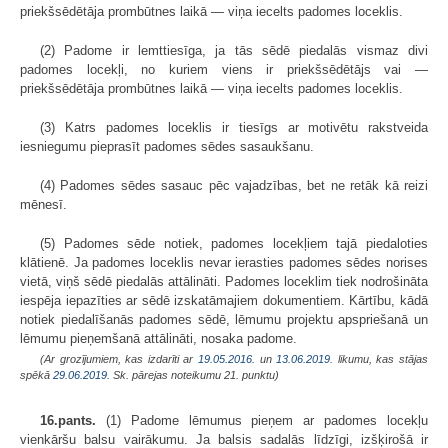
priekšsēdētāja prombūtnes laikā — viņa iecelts padomes loceklis.
(2) Padome ir lemttiesīga, ja tās sēdē piedalās vismaz divi
padomes locekļi, no kuriem viens ir priekšsēdētājs vai —
priekšsēdētāja prombūtnes laikā — viņa iecelts padomes loceklis.
(3) Katrs padomes loceklis ir tiesīgs ar motivētu rakstveida
iesniegumu pieprasīt padomes sēdes sasaukšanu.
(4) Padomes sēdes sasauc pēc vajadzības, bet ne retāk kā reizi
mēnesī.
(5) Padomes sēde notiek, padomes locekļiem tajā piedaloties
klātienē. Ja padomes loceklis nevar ierasties padomes sēdes norises
vietā, viņš sēdē piedalās attālināti. Padomes loceklim tiek nodrošināta
iespēja iepazīties ar sēdē izskatāmajiem dokumentiem. Kārtību, kādā
notiek piedalīšanās padomes sēdē, lēmumu projektu apspriešanā un
lēmumu pieņemšanā attālināti, nosaka padome.
(Ar grozījumiem, kas izdarīti ar
19.05.2016.
un
13.06.2019
. likumu, kas stājas
spēkā
29.06.2019.
Sk. pārejas noteikumu 21. punktu)
16.pants.
(1) Padome lēmumus pieņem ar padomes locekļu
vienkāršu balsu vairākumu. Ja balsis sadalās līdzīgi, izšķirošā ir