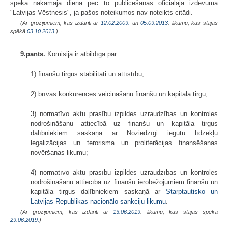
spēkā nākamajā dienā pēc to publicēšanas oficiālajā izdevumā
"Latvijas Vēstnesis", ja pašos noteikumos nav noteikts citādi.
(Ar grozījumiem, kas izdarīti ar
12.02.2009.
un
05.09.2013
. likumu, kas stājas
spēkā
03.10.2013.
)
9.pants.
Komisija ir atbildīga par:
1) finanšu tirgus stabilitāti un attīstību;
2) brīvas konkurences veicināšanu finanšu un kapitāla tirgū;
3) normatīvo aktu prasību izpildes uzraudzības un kontroles
nodrošināšanu attiecībā uz finanšu un kapitāla tirgus
dalībniekiem saskaņā ar Noziedzīgi iegūtu līdzekļu
legalizācijas un terorisma un proliferācijas finansēšanas
novēršanas likumu;
4) normatīvo aktu prasību izpildes uzraudzības un kontroles
nodrošināšanu attiecībā uz finanšu ierobežojumiem finanšu un
kapitāla tirgus dalībniekiem saskaņā ar
Starptautisko un
Latvijas Republikas nacionālo sankciju likumu
.
(Ar grozījumiem, kas izdarīti ar
13.06.2019
. likumu, kas stājas spēkā
29.06.2019.
)