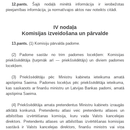
12.pants.
Šajā nodaļā minētā informācija ir ierobežotas
pieejamības informācija, ja normatīvajos aktos nav noteikts citādi.
IV nodaļa
Komisijas izveidošana un pārvalde
13.pants.
(1) Komisiju pārvalda padome.
(2) Padome sastāv no trim padomes locekļiem: Komisijas
priekšsēdētāja (turpmāk arī — priekšsēdētājs) un diviem padomes
locekļiem.
(3) Priekšsēdētāju pēc Ministru kabineta ieteikuma amatā
apstiprina Saeima. Padomes locekļus pēc priekšsēdētāja ieteikuma,
kas saskaņots ar finanšu ministru un Latvijas Bankas padomi, amatā
apstiprina Saeima.
(4) Priekšsēdētāja amata pretendentus Ministru kabinets izraugās
atklātā konkursā. Pretendentu atlasi veic pretendentu atlases un
atbilstības izvērtēšanas komisija, kuru vada Valsts kancelejas
direktors. Pretendentu atlases un atbilstības izvērtēšanas komisijas
sastāvā ir Valsts kancelejas direktors, finanšu ministrs vai viņa