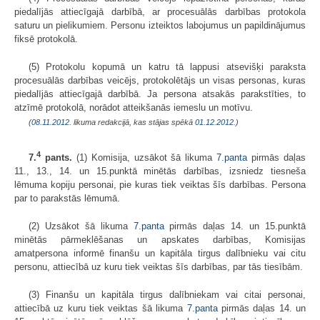
piedalījās attiecīgajā darbībā, ar procesuālās darbības protokola
saturu un pielikumiem. Personu izteiktos labojumus un papildinājumus
fiksē protokolā.
(5) Protokolu kopumā un katru tā lappusi atsevišķi paraksta
procesuālās darbības veicējs, protokolētājs un visas personas, kuras
piedalījās attiecīgajā darbībā. Ja persona atsakās parakstīties, to
atzīmē protokolā, norādot atteikšanās iemeslu un motīvu.
(
08.11.2012
. likuma redakcijā, kas stājas spēkā
01.12.2012.
)
4
7.
pants.
(1) Komisija, uzsākot šā likuma
7.panta
pirmās daļas
11., 13., 14. un 15.punktā minētās darbības, izsniedz tiesneša
lēmuma kopiju personai, pie kuras tiek veiktas šīs darbības. Persona
par to parakstās lēmumā.
(2) Uzsākot šā likuma
7.panta
pirmās daļas 14. un 15.punktā
minētās pārmeklēšanas un apskates darbības, Komisijas
amatpersona informē finanšu un kapitāla tirgus dalībnieku vai citu
personu, attiecībā uz kuru tiek veiktas šīs darbības, par tās tiesībām.
(3) Finanšu un kapitāla tirgus dalībniekam vai citai personai,
attiecībā uz kuru tiek veiktas šā likuma
7.panta
pirmās daļas 14. un