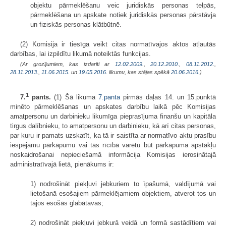
objektu pārmeklēšanu veic juridiskās personas telpās,
pārmeklēšana un apskate notiek juridiskās personas pārstāvja
un fiziskās personas klātbūtnē.
(2) Komisija ir tiesīga veikt citas normatīvajos aktos atļautās
darbības, lai izpildītu likumā noteiktās funkcijas.
(Ar grozījumiem, kas izdarīti ar
12.02.2009.
,
20.12.2010.
,
08.11.2012.
,
28.11.2013.
,
11.06.2015.
un
19.05.2016
. likumu, kas stājas spēkā
20.06.2016.
)
1
7.
pants.
(1) Šā likuma
7.panta
pirmās daļas 14. un 15.punktā
minēto pārmeklēšanas un apskates darbību laikā pēc Komisijas
amatpersonu un darbinieku likumīga pieprasījuma finanšu un kapitāla
tirgus dalībnieku, to amatpersonu un darbinieku, kā arī citas personas,
par kuru ir pamats uzskatīt, ka tā ir saistīta ar normatīvo aktu prasību
iespējamu pārkāpumu vai tās rīcībā varētu būt pārkāpuma apstākļu
noskaidrošanai nepieciešamā informācija Komisijas ierosinātajā
administratīvajā lietā, pienākums ir:
1) nodrošināt piekļuvi jebkuriem to īpašumā, valdījumā vai
lietošanā esošajiem pārmeklējamiem objektiem, atverot tos un
tajos esošās glabātavas;
2) nodrošināt piekļuvi jebkurā veidā un formā sastādītiem vai