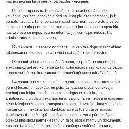
bez iepriekšēja brīdinājuma) pārbaudes veikšanai;
11) pamatojoties uz tiesneša lēmumu, ierasties pārbaudes
veikšanai (arī bez iepriekšēja brīdinājuma) pie citas personas, ja ir
pamats uzskatīt, ka šī persona ir saistīta ar normatīvo aktu prasību
iespējamu pārkāpumu vai tās rīcībā varētu būt pārkāpuma apstākļu
noskaidrošanai nepieciešamā informācija, Komisijas ierosinātās
administratīvās lietas ietvaros;
12) pieprasīt un saņemt no finanšu un kapitāla tirgus dalībniekiem
telefonsarunu izdrukas un cita veida datu pārraides ierakstus;
13) pamatojoties uz tiesneša lēmumu, pieprasīt un saņemt no
elektronisko sakaru komersanta tā rīcībā esošos saglabājamos datus,
kuriem var būt nozīme Komisijas ierosinātajā administratīvajā lietā;
14) pamatojoties uz tiesneša lēmumu, personas, pie kuras notiek
pārmeklēšana un apskate, un policijas klātbūtnē bez iepriekšēja
brīdinājuma iekļūt finanšu un kapitāla tirgus dalībnieku, to
amatpersonu un darbinieku īpašumā, valdījumā vai lietošanā esošajās
neapdzīvojamās telpās, transportlīdzekļos, dzīvokļos, būvēs un citos
kustamos un nekustamos objektos, atverot tos un tajos esošās
glabātavas (turpmāk - pārmeklējamie objekti), veikt pārmeklējamo
objektu piespiedu pārmeklēšanu un tajos esošo mantu un dokumentu
apskati, tai skaitā elektroniskajā informācijas sistēmā - datoros,