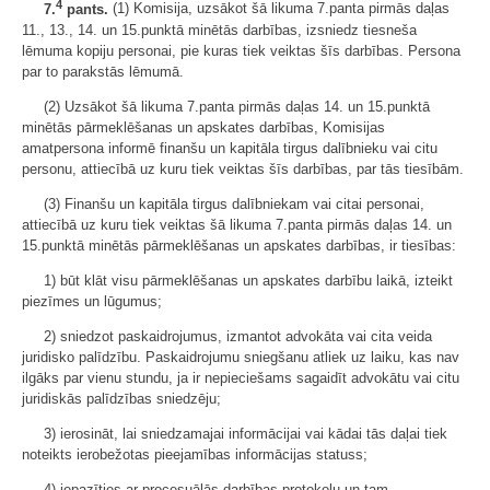
4
7.
pants.
(1) Komisija, uzsākot šā likuma 7.panta pirmās daļas
11., 13., 14. un 15.punktā minētās darbības, izsniedz tiesneša
lēmuma kopiju personai, pie kuras tiek veiktas šīs darbības. Persona
par to parakstās lēmumā.
(2) Uzsākot šā likuma 7.panta pirmās daļas 14. un 15.punktā
minētās pārmeklēšanas un apskates darbības, Komisijas
amatpersona informē finanšu un kapitāla tirgus dalībnieku vai citu
personu, attiecībā uz kuru tiek veiktas šīs darbības, par tās tiesībām.
(3) Finanšu un kapitāla tirgus dalībniekam vai citai personai,
attiecībā uz kuru tiek veiktas šā likuma 7.panta pirmās daļas 14. un
15.punktā minētās pārmeklēšanas un apskates darbības, ir tiesības:
1) būt klāt visu pārmeklēšanas un apskates darbību laikā, izteikt
piezīmes un lūgumus;
2) sniedzot paskaidrojumus, izmantot advokāta vai cita veida
juridisko palīdzību. Paskaidrojumu sniegšanu atliek uz laiku, kas nav
ilgāks par vienu stundu, ja ir nepieciešams sagaidīt advokātu vai citu
juridiskās palīdzības sniedzēju;
3) ierosināt, lai sniedzamajai informācijai vai kādai tās daļai tiek
noteikts ierobežotas pieejamības informācijas statuss;
4) iepazīties ar procesuālās darbības protokolu un tam