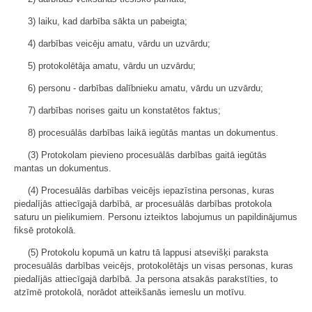
3) laiku, kad darbība sākta un pabeigta;
4) darbības veicēju amatu, vārdu un uzvārdu;
5) protokolētāja amatu, vārdu un uzvārdu;
6) personu - darbības dalībnieku amatu, vārdu un uzvārdu;
7) darbības norises gaitu un konstatētos faktus;
8) procesuālās darbības laikā iegūtās mantas un dokumentus.
(3) Protokolam pievieno procesuālās darbības gaitā iegūtās
mantas un dokumentus.
(4) Procesuālās darbības veicējs iepazīstina personas, kuras
piedalījās attiecīgajā darbībā, ar procesuālās darbības protokola
saturu un pielikumiem. Personu izteiktos labojumus un papildinājumus
fiksē protokolā.
(5) Protokolu kopumā un katru tā lappusi atsevišķi paraksta
procesuālās darbības veicējs, protokolētājs un visas personas, kuras
piedalījās attiecīgajā darbībā. Ja persona atsakās parakstīties, to
atzīmē protokolā, norādot atteikšanās iemeslu un motīvu.