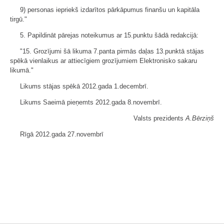
9) personas iepriekš izdarītos pārkāpumus finanšu un kapitāla
tirgū."
5. Papildināt pārejas noteikumus ar 15.punktu šādā redakcijā:
"15. Grozījumi šā likuma 7.panta pirmās daļas 13.punktā stājas
spēkā vienlaikus ar attiecīgiem grozījumiem Elektronisko sakaru
likumā."
Likums stājas spēkā 2012.gada 1.decembrī.
Likums Saeimā pieņemts 2012.gada 8.novembrī.
Valsts prezidents
A.Bērziņš
Rīgā 2012.gada 27.novembrī