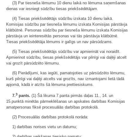
(3) Par tiesneša lēmumu 10 dienu laikā no lēmuma saņemšanas
dienas var iesniegt sūdzību tiesas priekšsēdētājam.
(4) Tiesas priekšsēdētājs sūdzību izskata 10 dienu laikā.
Komisijas sūdzību par tiesneša lēmumu izskata Komisijas pārstāvja
klātbūtnē. Personas sūdzību par tiesneša lēmumu izskata Komisijas
pārstāvja un ieinteresētās personas vai tās pārstāvja klātbūtnē.
Tiesas priekšsēdētāja lēmums ir galīgs un nav pārsūdzams.
(5) Tiesas priekšsēdētājs sūdzību var apmierināt vai noraidīt.
Apmierinot sūdzību, tiesas priekšsēdētājs var pilnīgi vai daļēji atcelt
vai grozīt pārsūdzēto lēmumu.
(6) Pierādījumi, kas iegūti, pamatojoties uz pārsūdzēto lēmumu,
kurš pilnīgi vai daļēji atcelts vai grozīts, nav izmantojami lietā tādā
apjomā, kādā ir atzīts šā lēmuma prettiesiskums.
3
7.
pants.
(1) Šā likuma 7.panta pirmās daļas 11., 14. un
15.punktā minētās pārmeklēšanas un apskates darbības Komisijas
amatpersonas fiksē procesuālās darbības protokolā.
(2) Procesuālās darbības protokolā norāda:
1) darbības norises vietu un datumu;
2) darbības veikšanas tiesisko pamatu;