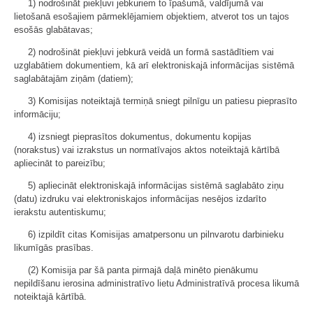
1) nodrošināt piekļuvi jebkuriem to īpašumā, valdījumā vai
lietošanā esošajiem pārmeklējamiem objektiem, atverot tos un tajos
esošās glabātavas;
2) nodrošināt piekļuvi jebkurā veidā un formā sastādītiem vai
uzglabātiem dokumentiem, kā arī elektroniskajā informācijas sistēmā
saglabātajām ziņām (datiem);
3) Komisijas noteiktajā termiņā sniegt pilnīgu un patiesu pieprasīto
informāciju;
4) izsniegt pieprasītos dokumentus, dokumentu kopijas
(norakstus) vai izrakstus un normatīvajos aktos noteiktajā kārtībā
apliecināt to pareizību;
5) apliecināt elektroniskajā informācijas sistēmā saglabāto ziņu
(datu) izdruku vai elektroniskajos informācijas nesējos izdarīto
ierakstu autentiskumu;
6) izpildīt citas Komisijas amatpersonu un pilnvarotu darbinieku
likumīgās prasības.
(2) Komisija par šā panta pirmajā daļā minēto pienākumu
nepildīšanu ierosina administratīvo lietu Administratīvā procesa likumā
noteiktajā kārtībā.