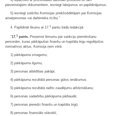
pievienotajiem dokumentiem, iesniegt labojumus un papildinājumus;
5) iesniegt sūdzību Komisijas priekšsēdētājam par Komisijas
amatpersonas vai darbinieka rīcību."
1
4. Papildināt likumu ar 17.
pantu šādā redakcijā:
1
"
17.
pants.
Pieņemot lēmumu par sankciju piemērošanu
personām, kuras pārkāpušas finanšu un kapitāla tirgu regulējošos
normatīvos aktus, Komisija ņem vērā:
1) pārkāpuma smagumu;
2) pārkāpuma ilgumu;
3) personas atbildības pakāpi;
4) pārkāpuma rezultātā personas gūtos ienākumus;
5) pārkāpuma rezultātā radīto zaudējumu atlīdzināšanu;
6) personas sadarbību pārkāpuma pārbaudē;
7) personas pieredzi finanšu un kapitāla tirgū;
8) personas finansiālo stāvokli;