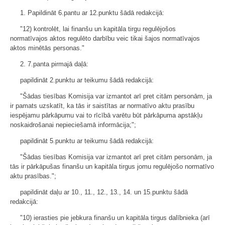
1. Papildināt 6.pantu ar 12.punktu šādā redakcijā:
"12) kontrolēt, lai finanšu un kapitāla tirgu regulējošos
normatīvajos aktos regulēto darbību veic tikai šajos normatīvajos
aktos minētās personas."
2. 7.panta pirmajā daļā:
papildināt 2.punktu ar teikumu šādā redakcijā:
"Šādas tiesības Komisija var izmantot arī pret citām personām, ja
ir pamats uzskatīt, ka tās ir saistītas ar normatīvo aktu prasību
iespējamu pārkāpumu vai to rīcībā varētu būt pārkāpuma apstākļu
noskaidrošanai nepieciešamā informācija;";
papildināt 5.punktu ar teikumu šādā redakcijā:
"Šādas tiesības Komisija var izmantot arī pret citām personām, ja
tās ir pārkāpušas finanšu un kapitāla tirgus jomu regulējošo normatīvo
aktu prasības.";
papildināt daļu ar 10., 11., 12., 13., 14. un 15.punktu šādā
redakcijā:
"10) ierasties pie jebkura finanšu un kapitāla tirgus dalībnieka (arī