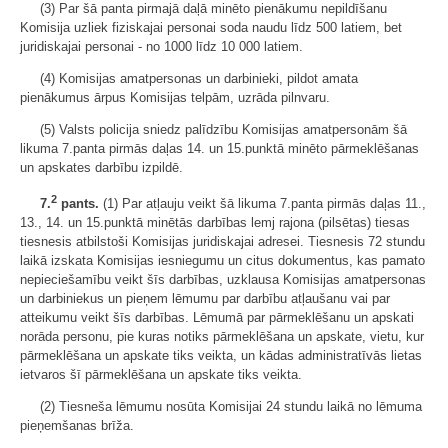
(3) Par šā panta pirmajā daļā minēto pienākumu nepildīšanu
Komisija uzliek fiziskajai personai soda naudu līdz 500 latiem, bet
juridiskajai personai - no 1000 līdz 10 000 latiem.
(4) Komisijas amatpersonas un darbinieki, pildot amata
pienākumus ārpus Komisijas telpām, uzrāda pilnvaru.
(5) Valsts policija sniedz palīdzību Komisijas amatpersonām šā
likuma 7.panta pirmās daļas 14. un 15.punktā minēto pārmeklēšanas
un apskates darbību izpildē.
2
7.
pants.
(1) Par atļauju veikt šā likuma 7.panta pirmās daļas 11.,
13., 14. un 15.punktā minētās darbības lemj rajona (pilsētas) tiesas
tiesnesis atbilstoši Komisijas juridiskajai adresei. Tiesnesis 72 stundu
laikā izskata Komisijas iesniegumu un citus dokumentus, kas pamato
nepieciešamību veikt šīs darbības, uzklausa Komisijas amatpersonas
un darbiniekus un pieņem lēmumu par darbību atļaušanu vai par
atteikumu veikt šīs darbības. Lēmumā par pārmeklēšanu un apskati
norāda personu, pie kuras notiks pārmeklēšana un apskate, vietu, kur
pārmeklēšana un apskate tiks veikta, un kādas administratīvās lietas
ietvaros šī pārmeklēšana un apskate tiks veikta.
(2) Tiesneša lēmumu nosūta Komisijai 24 stundu laikā no lēmuma
pieņemšanas brīža.