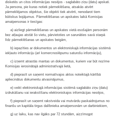
disketēs un citos informācijas nesējos - saglabāto ziņu (datu) apskati.
Ja persona, pie kuras notiek pārmeklēšana, atsakās atvērt
pārmeklējamos objektus, šie objekti tiek atvērti, nenodarot tiem
būtiskus bojājumus. Pārmeklēšanas un apskates laikā Komisijas
amatpersonas ir tiesīgas:
a) aizliegt pārmeklēšanas un apskates vietā esošajām personām
bez atļaujas atstāt šo vietu, pārvietoties un sarunāties savā starpā
līdz pārmeklēšanas un apskates beigām,
b) iepazīties ar dokumentos un elektroniskajā informācijas sistēmā
iekļauto informāciju (arī komercnoslēpumu saturošu informāciju),
c) izņemt atrastās mantas un dokumentus, kuriem var būt nozīme
Komisijas ierosinātajā administratīvajā lietā,
d) pieprasīt un saņemt normatīvajos aktos noteiktajā kārtībā
apliecinātus dokumentu atvasinājumus,
e) veikt elektroniskajā informācijas sistēmā saglabāto ziņu (datu)
izdrukāšanu vai ierakstīšanu elektroniskajos informācijas nesējos,
f) pieprasīt un saņemt rakstveida vai mutvārdu paskaidrojumus no
finanšu un kapitāla tirgus dalībnieka amatpersonām un darbiniekiem,
g) uz laiku, kas nav ilgāks par 72 stundām, aizzīmogot