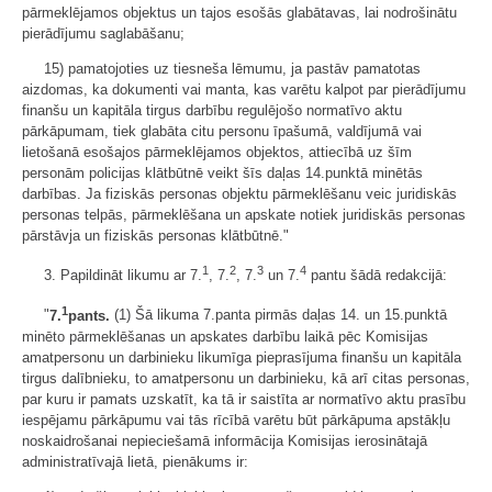
pārmeklējamos objektus un tajos esošās glabātavas, lai nodrošinātu
pierādījumu saglabāšanu;
15) pamatojoties uz tiesneša lēmumu, ja pastāv pamatotas
aizdomas, ka dokumenti vai manta, kas varētu kalpot par pierādījumu
finanšu un kapitāla tirgus darbību regulējošo normatīvo aktu
pārkāpumam, tiek glabāta citu personu īpašumā, valdījumā vai
lietošanā esošajos pārmeklējamos objektos, attiecībā uz šīm
personām policijas klātbūtnē veikt šīs daļas 14.punktā minētās
darbības. Ja fiziskās personas objektu pārmeklēšanu veic juridiskās
personas telpās, pārmeklēšana un apskate notiek juridiskās personas
pārstāvja un fiziskās personas klātbūtnē."
1
2
3
4
3. Papildināt likumu ar 7.
, 7.
, 7.
un 7.
pantu šādā redakcijā:
1
"
7.
pants.
(1) Šā likuma 7.panta pirmās daļas 14. un 15.punktā
minēto pārmeklēšanas un apskates darbību laikā pēc Komisijas
amatpersonu un darbinieku likumīga pieprasījuma finanšu un kapitāla
tirgus dalībnieku, to amatpersonu un darbinieku, kā arī citas personas,
par kuru ir pamats uzskatīt, ka tā ir saistīta ar normatīvo aktu prasību
iespējamu pārkāpumu vai tās rīcībā varētu būt pārkāpuma apstākļu
noskaidrošanai nepieciešamā informācija Komisijas ierosinātajā
administratīvajā lietā, pienākums ir: