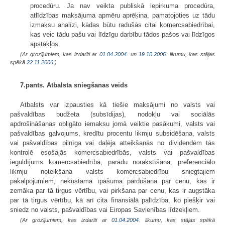
procedūru. Ja nav veikta publiskā iepirkuma procedūra,
atlīdzības maksājuma apmēru aprēķina, pamatojoties uz tādu
izmaksu analīzi, kādas būtu radušās citai komercsabiedrībai,
kas veic tādu pašu vai līdzīgu darbību tādos pašos vai līdzīgos
apstākļos.
(Ar grozījumiem, kas izdarīti ar
01.04.2004.
un
19.10.2006
. likumu, kas stājas
spēkā
22.11.2006.
)
7.pants. Atbalsta sniegšanas veids
Atbalsts var izpausties kā tiešie maksājumi no valsts vai
pašvaldības budžeta (subsīdijas), nodokļu vai sociālās
apdrošināšanas obligāto iemaksu jomā veiktie pasākumi, valsts vai
pašvaldības galvojums, kredītu procentu likmju subsidēšana, valsts
vai pašvaldības pilnīga vai daļēja atteikšanās no dividendēm tās
kontrolē esošajās komercsabiedrībās, valsts vai pašvaldības
ieguldījums komercsabiedrībā, parādu norakstīšana, preferenciālo
likmju noteikšana valsts komercsabiedrību sniegtajiem
pakalpojumiem, nekustamā īpašuma pārdošana par cenu, kas ir
zemāka par tā tirgus vērtību, vai pirkšana par cenu, kas ir augstāka
par tā tirgus vērtību, kā arī cita finansiālā palīdzība, ko piešķir vai
sniedz no valsts, pašvaldības vai Eiropas Savienības līdzekļiem.
(Ar grozījumiem, kas izdarīti ar
01.04.2004
. likumu, kas stājas spēkā