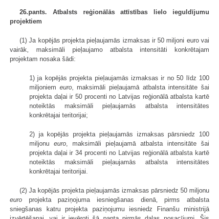
26.pants. Atbalsts reģionālās attīstības lielo ieguldījumu
projektiem
(1) Ja kopējās projekta pieļaujamās izmaksas ir 50 miljoni euro vai
vairāk, maksimāli pieļaujamo atbalsta intensitāti konkrētajam
projektam nosaka šādi:
1) ja kopējās projekta pieļaujamās izmaksas ir no 50 līdz 100
miljoniem
euro
, maksimāli pieļaujamā atbalsta intensitāte šai
projekta daļai ir 50 procenti no Latvijas reģionālā atbalsta kartē
noteiktās maksimāli pieļaujamās atbalsta intensitātes
konkrētajai teritorijai;
2) ja kopējās projekta pieļaujamās izmaksas pārsniedz 100
miljonu
euro
, maksimāli pieļaujamā atbalsta intensitāte šai
projekta daļai ir 34 procenti no Latvijas reģionālā atbalsta kartē
noteiktās maksimāli pieļaujamās atbalsta intensitātes
konkrētajai teritorijai.
(2) Ja kopējās projekta pieļaujamās izmaksas pārsniedz 50 miljonu
euro
projekta paziņojuma iesniegšanas dienā, pirms atbalsta
sniegšanas katru projekta paziņojumu iesniedz Finanšu ministrijā
izvērtēšanai, vai ir ievēroti šā panta pirmās daļas nosacījumi. Šis