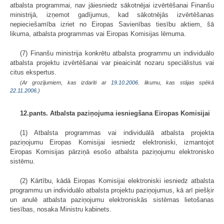
atbalsta programmai, nav jāiesniedz sākotnējai izvērtēšanai Finanšu
ministrijā, izņemot gadījumus, kad sākotnējās izvērtēšanas
nepieciešamība izriet no Eiropas Savienības tiesību aktiem, šā
likuma, atbalsta programmas vai Eiropas Komisijas lēmuma.
(7) Finanšu ministrija konkrētu atbalsta programmu un individuālo
atbalsta projektu izvērtēšanai var pieaicināt nozaru speciālistus vai
citus ekspertus.
(Ar grozījumiem, kas izdarīti ar
19.10.2006
. likumu, kas stājas spēkā
22.11.2006.
)
12.pants. Atbalsta paziņojuma iesniegšana Eiropas Komisijai
(1) Atbalsta programmas vai individuālā atbalsta projekta
paziņojumu Eiropas Komisijai iesniedz elektroniski, izmantojot
Eiropas Komisijas pārziņā esošo atbalsta paziņojumu elektronisko
sistēmu.
(2) Kārtību, kādā Eiropas Komisijai elektroniski iesniedz atbalsta
programmu un individuālo atbalsta projektu paziņojumus, kā arī piešķir
un anulē atbalsta paziņojumu elektroniskās sistēmas lietošanas
tiesības, nosaka Ministru kabinets.