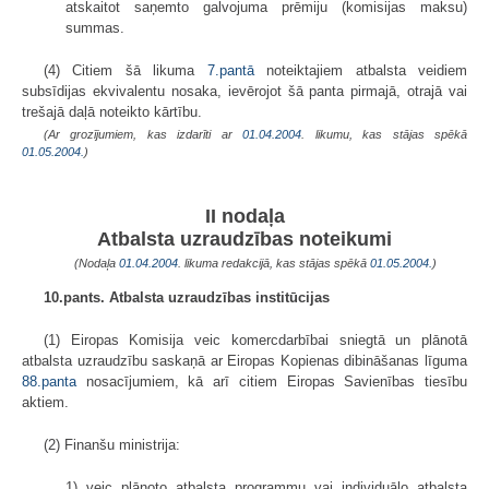
atskaitot saņemto galvojuma prēmiju (komisijas maksu)
summas.
(4) Citiem šā likuma
7.pantā
noteiktajiem atbalsta veidiem
subsīdijas ekvivalentu nosaka, ievērojot šā panta pirmajā, otrajā vai
trešajā daļā noteikto kārtību.
(Ar grozījumiem, kas izdarīti ar
01.04.2004
. likumu, kas stājas spēkā
01.05.2004.
)
II nodaļa
Atbalsta uzraudzības noteikumi
(Nodaļa
01.04.2004
. likuma redakcijā, kas stājas spēkā
01.05.2004.
)
10.pants. Atbalsta uzraudzības institūcijas
(1) Eiropas Komisija veic komercdarbībai sniegtā un plānotā
atbalsta uzraudzību saskaņā ar Eiropas Kopienas dibināšanas līguma
88.panta
nosacījumiem, kā arī citiem Eiropas Savienības tiesību
aktiem.
(2) Finanšu ministrija:
1) veic plānoto atbalsta programmu vai individuālo atbalsta