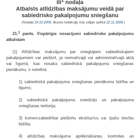
1
III
nodaļa
Atbalsts atlīdzības maksājumu veidā par
sabiedrisko pakalpojumu sniegšanu
(Nodaļa
19.10.2006
. likuma redakcijā, kas stājas spēkā
22.11.2006.
)
1
21.
pants. Vispārīgie nosacījumi sabiedrisko pakalpojumu
atbalstam
(1) Atlīdzības maksājumu par sniegtajiem sabiedriskajiem
pakalpojumiem var piešķirt, ja normatīvajā vai administratīvajā aktā
vai līgumā, kas nosaka sabiedriskā pakalpojuma sniegšanas
pienākumu, ir noteikta:
1) sabiedriskā pakalpojuma sniegšanas pienākuma būtība un
ilgums;
2) sabiedriskā pakalpojuma sniedzējs un pakalpojuma
sniegšanas teritorija;
3) komercsabiedrībai piešķirtu ekskluzīvu vai īpašu tiesību
būtība;
4) atlīdzības maksājuma aprēķināšanas, kontroles un