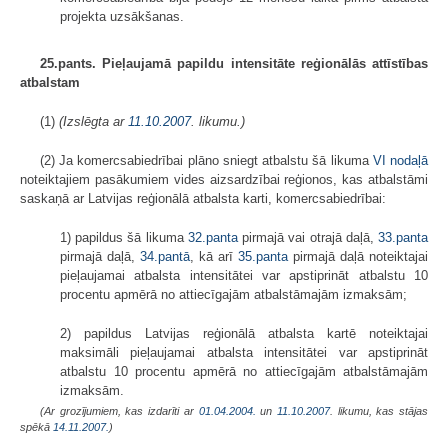
projekta uzsākšanas.
25.pants. Pieļaujamā papildu intensitāte reģionālās attīstības
atbalstam
(1)
(Izslēgta ar
11.10.2007
. likumu.)
(2) Ja komercsabiedrībai plāno sniegt atbalstu šā likuma
VI nodaļā
noteiktajiem pasākumiem vides aizsardzībai reģionos, kas atbalstāmi
saskaņā ar Latvijas reģionālā atbalsta karti, komercsabiedrībai:
1) papildus šā likuma
32.panta
pirmajā vai otrajā daļā,
33.panta
pirmajā daļā,
34.pantā
, kā arī
35.panta
pirmajā daļā noteiktajai
pieļaujamai atbalsta intensitātei var apstiprināt atbalstu 10
procentu apmērā no attiecīgajām atbalstāmajām izmaksām;
2) papildus Latvijas reģionālā atbalsta kartē noteiktajai
maksimāli pieļaujamai atbalsta intensitātei var apstiprināt
atbalstu 10 procentu apmērā no attiecīgajām atbalstāmajām
izmaksām.
(Ar grozījumiem, kas izdarīti ar
01.04.2004.
un
11.10.2007
. likumu, kas stājas
spēkā
14.11.2007.
)