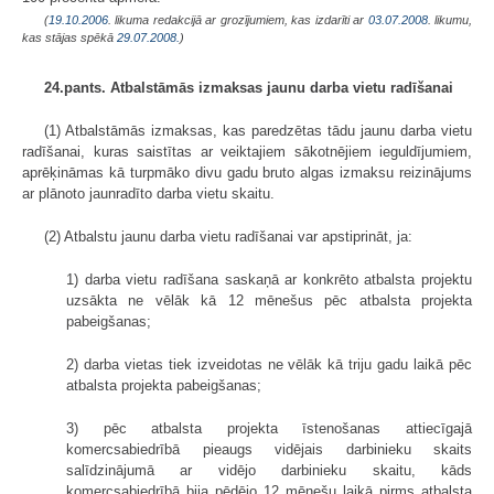
(
19.10.2006
. likuma redakcijā ar grozījumiem, kas izdarīti ar
03.07.2008
. likumu,
kas stājas spēkā
29.07.2008.
)
24.pants. Atbalstāmās izmaksas jaunu darba vietu radīšanai
(1) Atbalstāmās izmaksas, kas paredzētas tādu jaunu darba vietu
radīšanai, kuras saistītas ar veiktajiem sākotnējiem ieguldījumiem,
aprēķināmas kā turpmāko divu gadu bruto algas izmaksu reizinājums
ar plānoto jaunradīto darba vietu skaitu.
(2) Atbalstu jaunu darba vietu radīšanai var apstiprināt, ja:
1) darba vietu radīšana saskaņā ar konkrēto atbalsta projektu
uzsākta ne vēlāk kā 12 mēnešus pēc atbalsta projekta
pabeigšanas;
2) darba vietas tiek izveidotas ne vēlāk kā triju gadu laikā pēc
atbalsta projekta pabeigšanas;
3) pēc atbalsta projekta īstenošanas attiecīgajā
komercsabiedrībā pieaugs vidējais darbinieku skaits
salīdzinājumā ar vidējo darbinieku skaitu, kāds
komercsabiedrībā bija pēdējo 12 mēnešu laikā pirms atbalsta