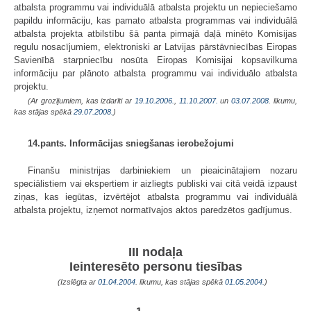
atbalsta programmu vai individuālā atbalsta projektu un nepieciešamo
papildu informāciju, kas pamato atbalsta programmas vai individuālā
atbalsta projekta atbilstību šā panta pirmajā daļā minēto Komisijas
regulu nosacījumiem, elektroniski ar Latvijas pārstāvniecības Eiropas
Savienībā starpniecību nosūta Eiropas Komisijai kopsavilkuma
informāciju par plānoto atbalsta programmu vai individuālo atbalsta
projektu.
(Ar grozījumiem, kas izdarīti ar
19.10.2006.
,
11.10.2007.
un
03.07.2008
. likumu,
kas stājas spēkā
29.07.2008.
)
14.pants. Informācijas sniegšanas ierobežojumi
Finanšu ministrijas darbiniekiem un pieaicinātajiem nozaru
speciālistiem vai ekspertiem ir aizliegts publiski vai citā veidā izpaust
ziņas, kas iegūtas, izvērtējot atbalsta programmu vai individuālā
atbalsta projektu, izņemot normatīvajos aktos paredzētos gadījumus.
III nodaļa
Ieinteresēto personu tiesības
(Izslēgta ar
01.04.2004
. likumu, kas stājas spēkā
01.05.2004.
)