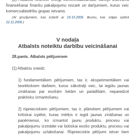
finansēšanai finanšu pakalpojumu nozarē un darījumiem, kurus veic
komercsabiedrību grupas ietvaros.
(Ar grozījumiem, kas izdarīti ar
19.10.2006
. likumu, kas stājas spēkā
22.11.2006.
)
V nodaļa
Atbalsts noteiktu darbību veicināšanai
28.pants. Atbalsts pētījumiem
(1) Atbalstu sniedz:
1) fundamentāliem pētījumiem, tas ir, eksperimentāliem vai
teorētiskiem darbiem, kurus sākotnēji veic, lai iegūtu jaunas
zināšanas par esošām lietām un parādībām, neparedzot
praktisku izmantošanu;
2) rūpnieciskiem pētījumiem, tas ir, plānotiem pētījumiem vai
kritiskai izpētei, kuras mērķis ir iegūt jaunas zināšanas un
paņēmienus, ko izmantot jaunu produktu, procesu vai
pakalpojumu izstrādei vai būtiskai esošo produktu, procesu vai
pakalpojumu uzlabošanai. Rūpnieciskie pētījumi ietver tiem