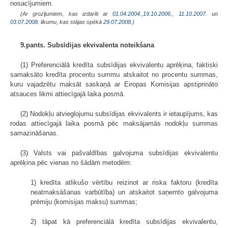
nosacījumiem.
(Ar grozījumiem, kas izdarīti ar
01.04.2004.
,
19.10.2006.
,
11.10.2007.
un
03.07.2008
. likumu, kas stājas spēkā
29.07.2008.
)
9.pants. Subsīdijas ekvivalenta noteikšana
(1) Preferenciālā kredīta subsīdijas ekvivalentu aprēķina, faktiski
samaksāto kredīta procentu summu atskaitot no procentu summas,
kuru vajadzētu maksāt saskaņā ar Eiropas Komisijas apstiprināto
atsauces likmi attiecīgajā laika posmā.
(2) Nodokļu atvieglojumu subsīdijas ekvivalents ir ietaupījums, kas
rodas attiecīgajā laika posmā pēc maksājamās nodokļu summas
samazināšanas.
(3) Valsts vai pašvaldības galvojuma subsīdijas ekvivalentu
aprēķina pēc vienas no šādām metodēm:
1) kredīta atlikušo vērtību reizinot ar riska faktoru (kredīta
neatmaksāšanas varbūtība) un atskaitot saņemto galvojuma
prēmiju (komisijas maksu) summas;
2) tāpat kā preferenciālā kredīta subsīdijas ekvivalentu,