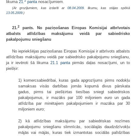
2
likuma
21.
panta
nosacījumiem.
(Ar grozījumiem, kas izdarīti ar
08.04.2009
. likumu, kas stājas spēkā
13.05.2009.
)
2
21.
pants. No paziņošanas Eiropas Komisijai atbrīvotais
atbalsts atlīdzības maksājumu veidā par sabiedrisko
pakalpojumu sniegšanu
No iepriekšējas paziņošanas Eiropas Komisijai ir atbrīvots atbalsts
atlīdzības maksājumu veidā par sabiedrisko pakalpojumu sniegšanu,
ja ir ievēroti šā likuma
21.1 panta
pirmās daļas nosacījumi, un to
piešķir:
1) komercsabiedrībai, kuras gada apgrozījums pirms nodokļu
samaksas visās darbības jomās kopumā divus pārskata
gadus, pirms tai piešķirtas tiesības sniegt sabiedriskos
pakalpojumus, ir mazāks par 100 miljoniem
euro
un gada
atlīdzība par minētajiem pakalpojumiem ir mazāka par 30
miljoniem
euro
;
2) kā atlīdzības maksājumu par sabiedriskas nozīmes
pakalpojumu sniegšanu slimnīcās, sociālajās daudzdzīvokļu
mājās vai mājās, kuras tiek izmantotas sociālās palīdzības