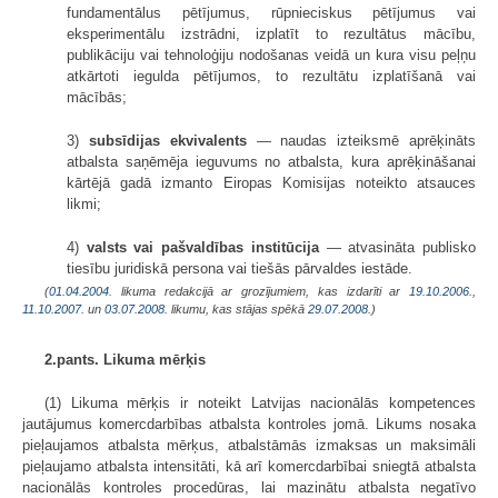
fundamentālus pētījumus, rūpnieciskus pētījumus vai
eksperimentālu izstrādni, izplatīt to rezultātus mācību,
publikāciju vai tehnoloģiju nodošanas veidā un kura visu peļņu
atkārtoti iegulda pētījumos, to rezultātu izplatīšanā vai
mācībās;
3)
subsīdijas ekvivalents
— naudas izteiksmē aprēķināts
atbalsta saņēmēja ieguvums no atbalsta, kura aprēķināšanai
kārtējā gadā izmanto Eiropas Komisijas noteikto atsauces
likmi;
4)
valsts vai pašvaldības institūcija
— atvasināta publisko
tiesību juridiskā persona vai tiešās pārvaldes iestāde.
(
01.04.2004
. likuma redakcijā ar grozījumiem, kas izdarīti ar
19.10.2006.
,
11.10.2007.
un
03.07.2008
. likumu, kas stājas spēkā
29.07.2008.
)
2.pants. Likuma mērķis
(1) Likuma mērķis ir noteikt Latvijas nacionālās kompetences
jautājumus komercdarbības atbalsta kontroles jomā. Likums nosaka
pieļaujamos atbalsta mērķus, atbalstāmās izmaksas un maksimāli
pieļaujamo atbalsta intensitāti, kā arī komercdarbībai sniegtā atbalsta
nacionālās kontroles procedūras, lai mazinātu atbalsta negatīvo