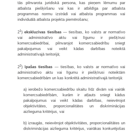
tās pilnvarota juridiskā persona, kas pieņem lēmumu par
atbalsta piešķiršanu vai kas ir atbildīga par atbalsta
programmas normu izstrādi vai atbalsta programmas vai
individuālā atbalsta projekta piemērošanu;
1
2
)
ekskluzīvas tiesības
— tiesības, ko valsts ar normatīvo
vai administratīvo aktu vai līgumu ir piešķīrusi
komercsabiedrībai, pilnvarojot komercsabiedrību sniegt
pakalpojumus vai veikt kādas darbības noteiktā
administratīvajā teritorijā;
2
2
)
īpašas tiesības
— tiesības, ko valsts ar normatīvo vai
administratīvo aktu vai līgumu ir piešķīrusi noteiktām
komercsabiedrībām un kas konkrētā administratīvajā teritorijā:
a) ierobežo komercsabiedrību skaitu līdz divām vai vairāk
komercsabiedrībām, kurām ir atļauts sniegt kādus
pakalpojumus vai veikt kādas darbības, neievērojot
objektivitātes, proporcionalitātes un diskriminācijas
aizlieguma kritērijus, vai
b) izraugās, neievērojot objektivitātes, proporcionalitātes un
diskriminācijas aizlieguma kritērijus, vairākas konkurējošas