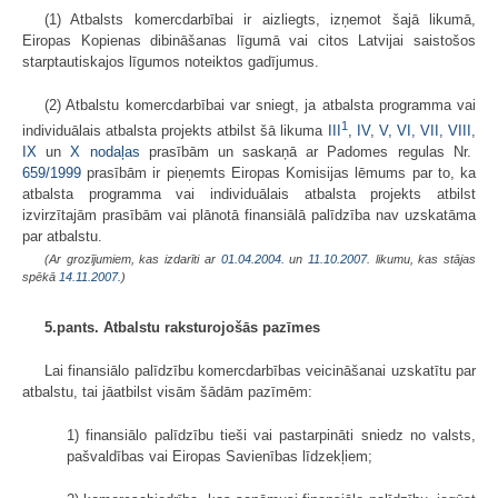
(1) Atbalsts komercdarbībai ir aizliegts, izņemot šajā likumā,
Eiropas Kopienas dibināšanas līgumā vai citos Latvijai saistošos
starptautiskajos līgumos noteiktos gadījumus.
(2) Atbalstu komercdarbībai var sniegt, ja atbalsta programma vai
1
individuālais atbalsta projekts atbilst šā likuma
III
,
IV,
V,
VI,
VII,
VIII,
IX
un
X nodaļas
prasībām un saskaņā ar Padomes regulas Nr.
659/1999
prasībām ir pieņemts Eiropas Komisijas lēmums par to, ka
atbalsta programma vai individuālais atbalsta projekts atbilst
izvirzītajām prasībām vai plānotā finansiālā palīdzība nav uzskatāma
par atbalstu.
(Ar grozījumiem, kas izdarīti ar
01.04.2004.
un
11.10.2007
. likumu, kas stājas
spēkā
14.11.2007.
)
5.pants. Atbalstu raksturojošās pazīmes
Lai finansiālo palīdzību komercdarbības veicināšanai uzskatītu par
atbalstu, tai jāatbilst visām šādām pazīmēm:
1) finansiālo palīdzību tieši vai pastarpināti sniedz no valsts,
pašvaldības vai Eiropas Savienības līdzekļiem;