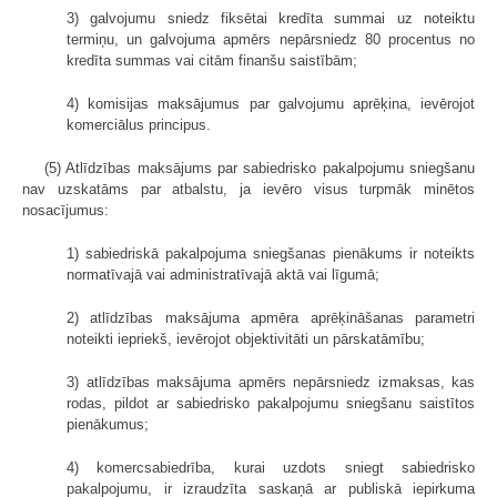
3) galvojumu sniedz fiksētai kredīta summai uz noteiktu
termiņu, un galvojuma apmērs nepārsniedz 80 procentus no
kredīta summas vai citām finanšu saistībām;
4) komisijas maksājumus par galvojumu aprēķina, ievērojot
komerciālus principus.
(5) Atlīdzības maksājums par sabiedrisko pakalpojumu sniegšanu
nav uzskatāms par atbalstu, ja ievēro visus turpmāk minētos
nosacījumus:
1) sabiedriskā pakalpojuma sniegšanas pienākums ir noteikts
normatīvajā vai administratīvajā aktā vai līgumā;
2) atlīdzības maksājuma apmēra aprēķināšanas parametri
noteikti iepriekš, ievērojot objektivitāti un pārskatāmību;
3) atlīdzības maksājuma apmērs nepārsniedz izmaksas, kas
rodas, pildot ar sabiedrisko pakalpojumu sniegšanu saistītos
pienākumus;
4) komercsabiedrība, kurai uzdots sniegt sabiedrisko
pakalpojumu, ir izraudzīta saskaņā ar publiskā iepirkuma