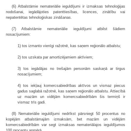
(6) Atbalstāmie nemateriālie ieguldījumi ir izmaksas tehnoloģijas
nodošanai, iegādājoties patenttiesības, licences, zinātību vai
nepatentētas tehnoloģiskas zināšanas.
(7) Atbalstāmie nemateriālie ieguldījumi atbilst šādiem
nosacījumiem:
1) tos izmanto vienīgi ražotnē, kas saņem reģionālo atbalstu;
2) tos uzskata par amortizējamiem aktīviem;
3) tos iegādājas no trešajām personām saskaņā ar tirgus
nosacījumiem;
4) tos iekļauj komercsabiedrības aktīvos un vismaz piecus
gadus saglabā ražotnē, kas saņem reģionālo atbalstu. Attiecībā
uz mazām un vidējām komercsabiedrībām šis termiņš ir
vismaz trīs gadi.
(8) Nemateriālie ieguldījumi nedrīkst pārsniegt 50 procentus no
kopējām atbalstāmajām izmaksām, bet mazām un vidējām
komercsabiedrībām var segt izmaksas nemateriālajos ieguldījumos
100 procentu apmērā.