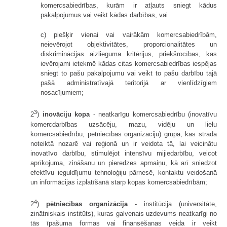
komercsabiedrības, kurām ir atļauts sniegt kādus
pakalpojumus vai veikt kādas darbības, vai
c) piešķir vienai vai vairākām komercsabiedrībām,
neievērojot objektivitātes, proporcionalitātes un
diskriminācijas aizlieguma kritērijus, priekšrocības, kas
ievērojami ietekmē kādas citas komercsabiedrības iespējas
sniegt to pašu pakalpojumu vai veikt to pašu darbību tajā
pašā administratīvajā teritorijā ar vienlīdzīgiem
nosacījumiem;
3
2
)
inovāciju kopa
- neatkarīgu komercsabiedrību (inovatīvu
komercdarbības uzsācēju, mazu, vidēju un lielu
komercsabiedrību, pētniecības organizāciju) grupa, kas strādā
noteiktā nozarē vai reģionā un ir veidota tā, lai veicinātu
inovatīvo darbību, stimulējot intensīvu mijiedarbību, veicot
aprīkojuma, zināšanu un pieredzes apmaiņu, kā arī sniedzot
efektīvu ieguldījumu tehnoloģiju pārnesē, kontaktu veidošanā
un informācijas izplatīšanā starp kopas komercsabiedrībām;
4
2
)
pētniecības organizācija
- institūcija (universitāte,
zinātniskais institūts), kuras galvenais uzdevums neatkarīgi no
tās īpašuma formas vai finansēšanas veida ir veikt