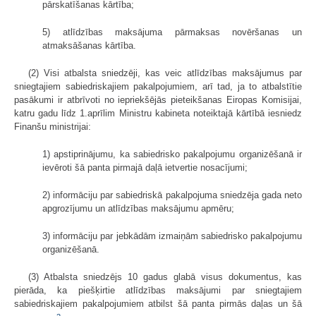
pārskatīšanas kārtība;
5) atlīdzības maksājuma pārmaksas novēršanas un
atmaksāšanas kārtība.
(2) Visi atbalsta sniedzēji, kas veic atlīdzības maksājumus par
sniegtajiem sabiedriskajiem pakalpojumiem, arī tad, ja to atbalstītie
pasākumi ir atbrīvoti no iepriekšējās pieteikšanas Eiropas Komisijai,
katru gadu līdz 1.aprīlim Ministru kabineta noteiktajā kārtībā iesniedz
Finanšu ministrijai:
1) apstiprinājumu, ka sabiedrisko pakalpojumu organizēšanā ir
ievēroti šā panta pirmajā daļā ietvertie nosacījumi;
2) informāciju par sabiedriskā pakalpojuma sniedzēja gada neto
apgrozījumu un atlīdzības maksājumu apmēru;
3) informāciju par jebkādām izmaiņām sabiedrisko pakalpojumu
organizēšanā.
(3) Atbalsta sniedzējs 10 gadus glabā visus dokumentus, kas
pierāda, ka piešķirtie atlīdzības maksājumi par sniegtajiem
sabiedriskajiem pakalpojumiem atbilst šā panta pirmās daļas un šā