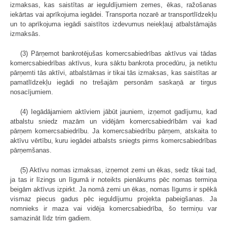
izmaksas, kas sais­tītas ar ieguldījumiem zemes, ēkas, ražošanas
iekārtas vai aprīkojuma iegādei. Transporta nozarē ar transportlīdzekļu
un to aprīkojuma iegādi saistītos izdevumus neiekļauj atbalstāmajās
izmaksās.
(3) Pārņemot bankrotējušas komercsabiedrības aktīvus vai tādas
komercsabiedrības aktīvus, kura sāktu bankrota procedūru, ja netiktu
pārņemti tās aktīvi, atbalstāmas ir tikai tās izmaksas, kas saistītas ar
pamatlīdzekļu iegādi no trešajām personām saskaņā ar tirgus
nosacījumiem.
(4) Iegādājamiem aktīviem jābūt jauniem, izņemot gadījumu, kad
atbalstu sniedz mazām un vidējām komercsabiedrībām vai kad
pārņem komercsabiedrību. Ja komercsabiedrību pārņem, atskaita to
aktīvu vērtību, kuru iegādei atbalsts sniegts pirms komercsabiedrības
pārņemšanas.
(5) Aktīvu nomas izmaksas, izņemot zemi un ēkas, sedz tikai tad,
ja tas ir līzings un līgumā ir noteikts pienākums pēc nomas termiņa
beigām aktīvus izpirkt. Ja nomā zemi un ēkas, nomas līgums ir spēkā
vismaz piecus gadus pēc ieguldījumu projekta pabeigšanas. Ja
nomnieks ir maza vai vidēja komercsabiedrība, šo termiņu var
samazināt līdz trim gadiem.