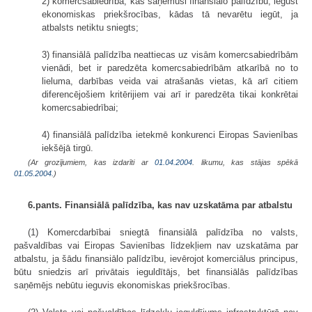
2) komercsabiedrība, kas saņēmusi finansiālo palīdzību, iegūst
ekonomiskas priekšrocības, kādas tā nevarētu iegūt, ja
atbalsts netiktu sniegts;
3) finansiālā palīdzība neattiecas uz visām komercsabiedrībām
vienādi, bet ir paredzēta komercsabiedrībām atkarībā no to
lieluma, darbības veida vai atrašanās vietas, kā arī citiem
diferencējošiem kritērijiem vai arī ir paredzēta tikai konkrētai
komercsabiedrībai;
4) finansiālā palīdzība ietekmē konkurenci Eiropas Savienības
iekšējā tirgū.
(Ar grozījumiem, kas izdarīti ar
01.04.2004
. likumu, kas stājas spēkā
01.05.2004.
)
6.pants. Finansiālā palīdzība, kas nav uzskatāma par atbalstu
(1) Komercdarbībai sniegtā finansiālā palīdzība no valsts,
pašvaldības vai Eiropas Savienības līdzekļiem nav uzskatāma par
atbalstu, ja šādu finansiālo palīdzību, ievērojot komerciālus principus,
būtu sniedzis arī privātais ieguldītājs, bet finansiālās palīdzības
saņēmējs nebūtu ieguvis ekonomiskas priekšrocības.