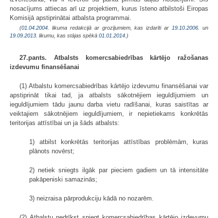
nosacījums attiecas arī uz projektiem, kurus īsteno atbilstoši Eiropas
Komisijā apstiprinātai atbalsta programmai.
(
01.04.2004
. likuma redakcijā ar grozījumiem, kas izdarīti ar
19.10.2006.
un
19.09.2013
. likumu, kas stājas spēkā
01.01.2014.
)
27.pants. Atbalsts komercsabiedrības kārtējo ražošanas
izdevumu finansēšanai
(1) Atbalstu komercsabiedrības kārtējo izdevumu finansēšanai var
apstiprināt tikai tad, ja atbalsts sākotnējiem ieguldījumiem un
ieguldījumiem tādu jaunu darba vietu radīšanai, kuras saistītas ar
veiktajiem sākotnējiem ieguldījumiem, ir nepietiekams konkrētās
teritorijas attīstībai un ja šāds atbalsts:
1) atbilst konkrētās teritorijas attīstības problēmām, kuras
plānots novērst;
2) netiek sniegts ilgāk par pieciem gadiem un tā intensitāte
pakāpeniski samazinās;
3) neizraisa pārprodukciju kādā no nozarēm.
(2) Atbalstu nedrīkst sniegt komercsabiedrības kārtējo izdevumu