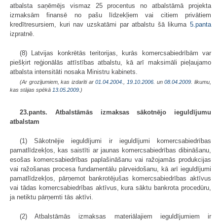
atbalsta saņēmējs vismaz 25 procentus no atbalstāmā projekta
izmaksām finansē no pašu līdzekļiem vai citiem privātiem
kredītresursiem, kuri nav uzskatāmi par atbalstu šā likuma
5.panta
izpratnē.
(8) Latvijas konkrētās teritorijas, kurās komercsabiedrībām var
piešķirt reģionālās attīstības atbalstu, kā arī maksimāli pieļaujamo
atbalsta intensitāti nosaka Ministru kabinets.
(Ar grozījumiem, kas izdarīti ar
01.04.2004.
,
19.10.2006.
un
08.04.2009
. likumu,
kas stājas spēkā
13.05.2009.
)
23.pants. Atbalstāmās izmaksas sākotnējo ieguldījumu
atbalstam
(1) Sākotnējie ieguldījumi ir ieguldījumi komercsabiedrības
pamatlīdzekļos, kas saistīti ar jaunas komercsabiedrības dibināšanu,
esošas komercsabiedrības paplašināšanu vai ražojamās produkcijas
vai ražošanas procesa fundamentālu pārveidošanu, kā arī ieguldījumi
pamatlīdzekļos, pārņemot bankrotējušas komercsabiedrības aktīvus
vai tādas komercsabiedrības aktīvus, kura sāktu bankrota procedūru,
ja netiktu pārņemti tās aktīvi.
(2) Atbalstāmās izmaksas materiālajiem ieguldījumiem ir