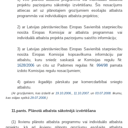
projektu paziņojumu sākotnējo izvērtēšanu. Šis nosacījums
attiecas arī uz plānotajiem grozījumiem esošajās atbalsta
programmās vai individuālajos atbalsta projektos;
2) ar Latvijas pārstāvniecības Eiropas Savienībā starpniecību
nosūta Eiropas Komisijai ar atbalsta programmas vai
individuālā atbalsta projekta paziņojumu saistīto informāciju;
3) ar Latvijas pārstāvniecības Eiropas Savienībā starpniecību
nosūta Eiropas Komisijai kopsavilkuma informāciju par
atbalstu, kuru sniedz saskaņā ar Komisijas regulu Nr.
1628/2006
un citu uz Padomes regulas Nr.
994/98
pamata
izdoto Komisijas regulu nosacījumiem;
4) gatavo ikgadējo pārskatu par komercdarbībai sniegto
atbalstu.
(Ar grozījumiem, kas izdarīti ar
19.10.2006.
,
11.10.2007.
un
03.07.2008
. likumu,
kas stājas spēkā
29.07.2008.
)
11.pants. Plānotā atbalsta sākotnējā izvērtēšana
(1) Ikvienu plānoto atbalsta programmu vai individuālo atbalsta
projektu, kā arī ikvienu plānoto grozījumu esošajās atbalsta