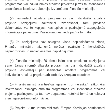
programmās vai individuālajos atbalsta projektos pirms tā īstenošanas
uzsākšanas iesniedz sākotnējai izvērtēšanai Finanšu ministrijā.
(2) Iesniedzot atbalsta programmas vai individuālā atbalsta
projekta paziņojumu sākotnējai izvērtēšanai, tam pievieno
dokumentus vai to kopijas, kas apliecina paziņojumā atspoguļotās
informācijas patiesumu. Paziņojumu iesniedz papīra formātā.
(3) Ja paziņojumā nav sniegtas visas nepieciešamās ziņas,
Finanšu ministrija atzinumā norāda paziņojumā konstatētās
neprecizitātes un nepieciešamos papildinājumus.
(4) Finanšu ministrija 20 dienu laikā pēc precizēta paziņojuma
saņemšanas informē atbalsta programmas vai individuālā atbalsta
projekta iesniedzēju par iesniegtās atbalsta programmas vai
individuālā atbalsta projekta atbilstību izvirzītajām prasībām.
(5) Finanšu ministrija ir tiesīga nepieņemt un neizskatīt sākotnējai
izvērtēšanai iesniegto atbalsta programmas vai individuālā atbalsta
projekta paziņojumu, ja tas nav sagatavots noteiktā formā un neietver
visu nepieciešamo informāciju.
(6) Projekti, kurus īsteno atbilstoši Eiropas Komisijas apstiprinātai