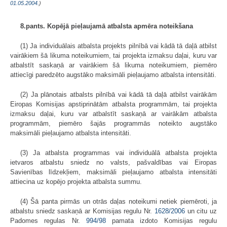
01.05.2004.
)
8.pants. Kopējā pieļaujamā atbalsta apmēra noteikšana
(1) Ja individuālais atbalsta projekts pilnībā vai kādā tā daļā atbilst
vairākiem šā likuma noteikumiem, tai projekta izmaksu daļai, kuru var
atbalstīt saskaņā ar vairākiem šā likuma noteikumiem, piemēro
attiecīgi paredzēto augstāko maksimāli pieļaujamo atbalsta intensitāti.
(2) Ja plānotais atbalsts pilnībā vai kādā tā daļā atbilst vairākām
Eiropas Komisijas apstiprinātām atbalsta programmām, tai projekta
izmaksu daļai, kuru var atbalstīt saskaņā ar vairākām atbalsta
programmām, piemēro šajās programmās noteikto augstāko
maksimāli pieļaujamo atbalsta intensitāti.
(3) Ja atbalsta programmas vai individuālā atbalsta projekta
ietvaros atbalstu sniedz no valsts, pašvaldības vai Eiropas
Savienības līdzekļiem, maksimāli pieļaujamo atbalsta intensitāti
attiecina uz kopējo projekta atbalsta summu.
(4) Šā panta pirmās un otrās daļas noteikumi netiek piemēroti, ja
atbalstu sniedz saskaņā ar Komisijas regulu Nr.
1628/2006
un citu uz
Padomes regulas Nr.
994/98
pamata izdoto Komisijas regulu