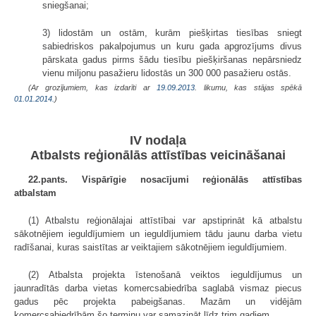
sniegšanai;
3) lidostām un ostām, kurām piešķirtas tiesības sniegt
sabiedriskos pakalpojumus un kuru gada apgrozījums divus
pārskata gadus pirms šādu tiesību piešķiršanas nepārsniedz
vienu miljonu pasažieru lidostās un 300 000 pasažieru ostās.
(Ar grozījumiem, kas izdarīti ar
19.09.2013
. likumu, kas stājas spēkā
01.01.2014.
)
IV nodaļa
Atbalsts reģionālās attīstības veicināšanai
22.pants. Vispārīgie nosacījumi reģionālās attīstības
atbalstam
(1) Atbalstu reģionālajai attīstībai var apstiprināt kā atbalstu
sākotnējiem ieguldījumiem un ieguldījumiem tādu jaunu darba vietu
radīšanai, kuras saistītas ar veiktajiem sākotnējiem ieguldījumiem.
(2) Atbalsta projekta īstenošanā veiktos ieguldījumus un
jaunradītās darba vietas komercsabiedrība saglabā vismaz piecus
gadus pēc projekta pabeigšanas. Mazām un vidējām
komercsabiedrībām šo termiņu var samazināt līdz trim gadiem.