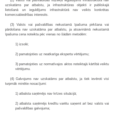
(2) Valsts vai pašvaldības līdzekļu ieguldījums infrastruktūrā nav
uzskatāms par atbalstu, ja infrastruktūras objekti ir publiskajā
lietošanā un ieguldījums infrastruktūrā nav veikts konkrētas
komercsabiedrības interesēs.
(3) Valsts vai pašvaldības nekustamā īpašuma pirkšana vai
pārdošana nav uzskatāma par atbalstu, ja atsavināmā nekustamā
īpašuma cena noteikta pēc vienas no šādām metodēm:
1) izsolē;
2) pamatojoties uz neatkarīga eksperta vērtējumu;
3) pamatojoties uz normatīvajos aktos noteiktajā kārtībā veiktu
vērtējumu.
(4) Galvojums nav uzskatāms par atbalstu, ja tiek ievēroti visi
turpmāk minētie nosacījumi:
1) atbalsta saņēmējs nav krīzes situācijā;
2) atbalsta saņēmējs kredītu varētu saņemt arī bez valsts vai
pašvaldības galvojuma;