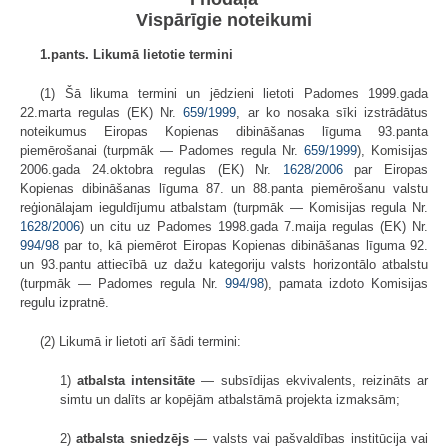
Vispārīgie noteikumi
1.pants. Likumā lietotie termini
(1) Šā likuma termini un jēdzieni lietoti Padomes 1999.gada
22.marta regulas (EK) Nr.
659/1999
, ar ko nosaka sīki izstrādātus
noteikumus Eiropas Kopienas dibināšanas līguma 93.panta
piemērošanai (turpmāk — Padomes regula Nr.
659/1999
), Komisijas
2006.gada 24.oktobra regulas (EK) Nr.
1628/2006
par Eiropas
Kopienas dibināšanas līguma 87. un 88.panta piemērošanu valstu
reģionālajam ieguldījumu atbalstam (turpmāk — Komisijas regula Nr.
1628/2006
) un citu uz Padomes 1998.gada 7.maija regulas (EK) Nr.
994/98
par to, kā piemērot Eiropas Kopienas dibināšanas līguma 92.
un 93.pantu attiecībā uz dažu kategoriju valsts horizontālo atbalstu
(turpmāk — Padomes regula Nr.
994/98
), pamata izdoto Komisijas
regulu izpratnē.
(2) Likumā ir lietoti arī šādi termini:
1)
atbalsta intensitāte
— subsīdijas ekvivalents, reizināts ar
simtu un dalīts ar kopējām atbalstāmā projekta izmaksām;
2)
atbalsta sniedzējs
— valsts vai pašvaldības institūcija vai