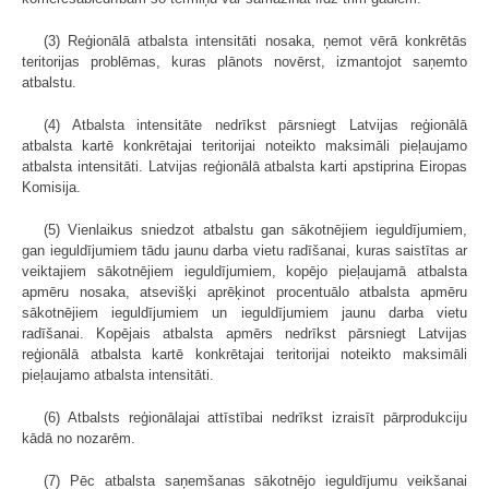
(3) Reģionālā atbalsta intensitāti nosaka, ņemot vērā konkrētās
teritorijas problēmas, kuras plānots novērst, izmantojot saņemto
atbalstu.
(4) Atbalsta intensitāte nedrīkst pārsniegt Latvijas reģionālā
atbalsta kartē konkrētajai teritorijai noteikto maksimāli pieļaujamo
atbalsta intensitāti. Latvijas reģionālā atbalsta karti apstiprina Eiropas
Komisija.
(5) Vienlaikus sniedzot atbalstu gan sākotnējiem ieguldījumiem,
gan ieguldījumiem tādu jaunu darba vietu radīšanai, kuras saistītas ar
veiktajiem sākotnējiem ieguldījumiem, kopējo pieļaujamā atbalsta
apmēru nosaka, atsevišķi aprēķinot procentuālo atbalsta apmēru
sākotnējiem ieguldījumiem un ieguldījumiem jaunu darba vietu
radīšanai. Kopējais atbalsta apmērs nedrīkst pārsniegt Latvijas
reģionālā atbalsta kartē konkrētajai teritorijai noteikto maksimāli
pieļaujamo atbalsta intensitāti.
(6) Atbalsts reģionālajai attīstībai nedrīkst izraisīt pārprodukciju
kādā no nozarēm.
(7) Pēc atbalsta saņemšanas sākotnējo ieguldījumu veikšanai