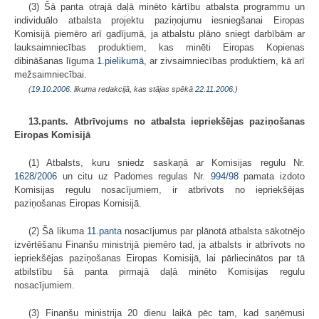
(3) Šā panta otrajā daļā minēto kārtību atbalsta programmu un
individuālo atbalsta projektu paziņojumu iesniegšanai Eiropas
Komisijā piemēro arī gadījumā, ja atbalstu plāno sniegt darbībām ar
lauksaimniecības produktiem, kas minēti Eiropas Kopienas
dibināšanas līguma
1.pielikumā
, ar zivsaimniecības produktiem, kā arī
mežsaimniecībai.
(
19.10.2006
. likuma redakcijā, kas stājas spēkā
22.11.2006.
)
13.pants. Atbrīvojums no atbalsta iepriekšējas paziņošanas
Eiropas Komisijā
(1) Atbalsts, kuru sniedz saskaņā ar Komisijas regulu Nr.
1628/2006
un citu uz Padomes regulas Nr.
994/98
pamata izdoto
Komisijas regulu nosacījumiem, ir atbrīvots no iepriekšējas
paziņošanas Eiropas Komisijā.
(2) Šā likuma
11.panta
nosacījumus par plānotā atbalsta sākotnējo
izvērtēšanu Finanšu ministrijā piemēro tad, ja atbalsts ir atbrīvots no
iepriekšējas paziņošanas Eiropas Komisijā, lai pārliecinātos par tā
atbilstību šā panta pirmajā daļā minēto Komisijas regulu
nosacījumiem.
(3) Finanšu ministrija 20 dienu laikā pēc tam, kad saņēmusi