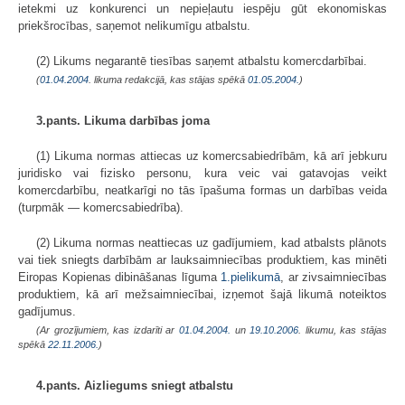
ietekmi uz konkurenci un nepieļautu iespēju gūt ekonomiskas
priekšrocības, saņemot nelikumīgu atbalstu.
(2) Likums negarantē tiesības saņemt atbalstu komercdarbībai.
(
01.04.2004
. likuma redakcijā, kas stājas spēkā
01.05.2004.
)
3.pants. Likuma darbības joma
(1) Likuma normas attiecas uz komercsabiedrībām, kā arī jebkuru
juridisko vai fizisko personu, kura veic vai gatavojas veikt
komercdarbību, neatkarīgi no tās īpašuma formas un darbības veida
(turpmāk — komercsabiedrība).
(2) Likuma normas neattiecas uz gadījumiem, kad atbalsts plānots
vai tiek sniegts darbībām ar lauksaimniecības produktiem, kas minēti
Eiropas Kopienas dibināšanas līguma
1.pielikumā
, ar zivsaimniecības
produktiem, kā arī mežsaimniecībai, izņemot šajā likumā noteiktos
gadījumus.
(Ar grozījumiem, kas izdarīti ar
01.04.2004.
un
19.10.2006
. likumu, kas stājas
spēkā
22.11.2006.
)
4.pants. Aizliegums sniegt atbalstu