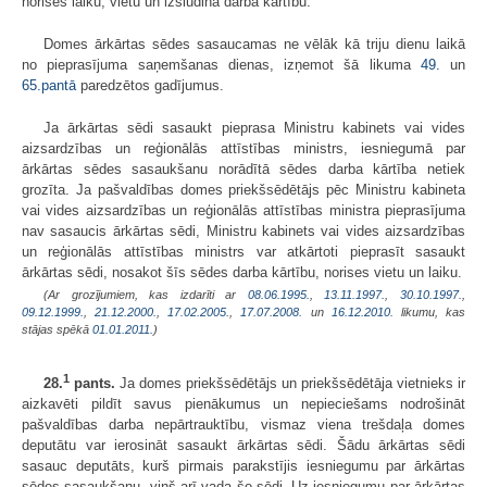
norises laiku, vietu un izsludina darba kārtību.
Domes ārkārtas sēdes sasaucamas ne vēlāk kā triju dienu laikā
no pieprasījuma saņemšanas dienas, izņemot šā likuma
49.
un
65.pantā
paredzētos gadījumus.
Ja ārkārtas sēdi sasaukt pieprasa Ministru kabinets vai vides
aizsardzības un reģionālās attīstības ministrs, iesniegumā par
ārkārtas sēdes sasaukšanu norādītā sēdes darba kārtība netiek
grozīta. Ja pašvaldības domes priekšsēdētājs pēc Ministru kabineta
vai vides aizsardzības un reģionālās attīstības ministra pieprasījuma
nav sasaucis ārkārtas sēdi, Ministru kabinets vai vides aizsardzības
un reģionālās attīstības ministrs var atkārtoti pieprasīt sasaukt
ārkārtas sēdi, nosakot šīs sēdes darba kārtību, norises vietu un laiku.
(Ar grozījumiem, kas izdarīti ar
08.06.1995.
,
13.11.1997.
,
30.10.1997.
,
09.12.1999.
,
21.12.2000.
,
17.02.2005.
,
17.07.2008.
un
16.12.2010
. likumu, kas
stājas spēkā
01.01.2011.
)
1
28.
pants.
Ja domes priekšsēdētājs un priekšsēdētāja vietnieks ir
aizkavēti pildīt savus pienākumus un nepieciešams nodrošināt
pašvaldības darba nepārtrauktību, vismaz viena trešdaļa domes
deputātu var ierosināt sasaukt ārkārtas sēdi. Šādu ārkārtas sēdi
sasauc deputāts, kurš pirmais parakstījis iesniegumu par ārkārtas
sēdes sasaukšanu, viņš arī vada šo sēdi. Uz iesniegumu par ārkārtas