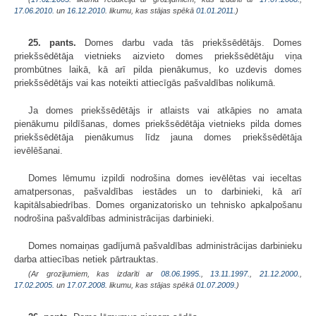
17.06.2010.
un
16.12.2010
. likumu, kas stājas spēkā
01.01.2011.
)
25. pants.
Domes darbu vada tās priekšsēdētājs. Domes
priekšsēdētāja vietnieks aizvieto domes priekšsēdētāju viņa
prombūtnes laikā, kā arī pilda pienākumus, ko uzdevis domes
priekšsēdētājs vai kas noteikti attiecīgās pašvaldības nolikumā.
Ja domes priekšsēdētājs ir atlaists vai atkāpies no amata
pienākumu pildīšanas, domes priekšsēdētāja vietnieks pilda domes
priekšsēdētāja pienākumus līdz jauna domes priekšsēdētāja
ievēlēšanai.
Domes lēmumu izpildi nodrošina domes ievēlētas vai ieceltas
amatpersonas, pašvaldības iestādes un to darbinieki, kā arī
kapitālsabiedrības. Domes organizatorisko un tehnisko apkalpošanu
nodrošina pašvaldības administrācijas darbinieki.
Domes nomaiņas gadījumā pašvaldības administrācijas darbinieku
darba attiecības netiek pārtrauktas.
(Ar grozījumiem, kas izdarīti ar
08.06.1995.
,
13.11.1997.
,
21.12.2000.
,
17.02.2005.
un
17.07.2008
. likumu, kas stājas spēkā
01.07.2009.
)