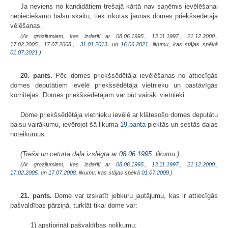
Ja neviens no kandidātiem trešajā kārtā nav saņēmis ievēlēšanai
nepieciešamo balsu skaitu, tiek rīkotas jaunas domes priekšsēdētāja
vēlēšanas.
(Ar grozījumiem, kas izdarīti ar 08.06.1995., 13.11.1997., 21.12.2000.,
17.02.2005., 17.07.2008.,
31.01.2013.
un
16.06.2021
. likumu, kas stājas spēkā
01.07.2021.
)
20. pants.
Pēc domes priekšsēdētāja ievēlēšanas no attiecīgās
domes deputātiem ievēlē priekšsēdētāja vietnieku un pastāvīgās
komitejas. Domes priekšsēdētājam var būt vairāki vietnieki.
Dome priekšsēdētāja vietnieku ievēlē ar klātesošo domes deputātu
balsu vairākumu, ievērojot šā likuma
19.panta
piektās un sestās daļas
noteikumus.
(Trešā un ceturtā daļa izslēgta ar
08.06.1995
. likumu.)
(Ar grozījumiem, kas izdarīti ar
08.06.1995.
,
13.11.1997.
,
21.12.2000.
,
17.02.2005.
un
17.07.2008
. likumu, kas stājas spēkā
01.07.2009.
)
21. pants.
Dome var izskatīt jebkuru jautājumu, kas ir attiecīgās
pašvaldības pārziņā, turklāt tikai dome var:
1) apstiprināt pašvaldības nolikumu;