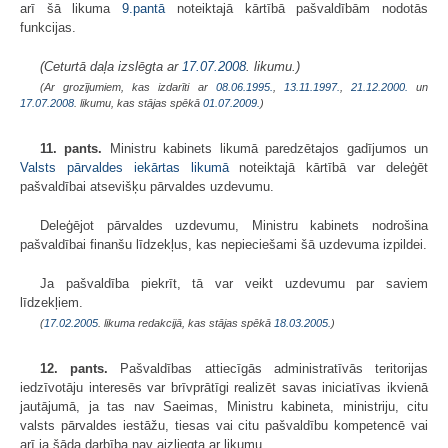
arī šā likuma
9.pantā
noteiktajā kārtībā pašvaldībām nodotās
funkcijas.
(Ceturtā daļa izslēgta ar
17.07.2008
. likumu.)
(Ar grozījumiem, kas izdarīti ar
08.06.1995.
,
13.11.1997.
,
21.12.2000.
un
17.07.2008
. likumu, kas stājas spēkā
01.07.2009.
)
11. pants.
Ministru kabinets likumā paredzētajos gadījumos un
Valsts pārvaldes iekārtas likumā
noteiktajā kārtībā var deleģēt
pašvaldībai atsevišķu pārvaldes uzdevumu.
Deleģējot pārvaldes uzdevumu, Ministru kabinets nodrošina
pašvaldībai finanšu līdzekļus, kas nepieciešami šā uzdevuma izpildei.
Ja pašvaldība piekrīt, tā var veikt uzdevumu par saviem
līdzekļiem.
(
17.02.2005
. likuma redakcijā, kas stājas spēkā
18.03.2005.
)
12. pants.
Pašvaldības attiecīgās administratīvās teritorijas
iedzīvotāju interesēs var brīvprātīgi realizēt savas iniciatīvas ikvienā
jautājumā, ja tas nav Saeimas, Ministru kabineta, ministriju, citu
valsts pārvaldes iestāžu, tiesas vai citu pašvaldību kompetencē vai
arī ja šāda darbība nav aizliegta ar likumu.