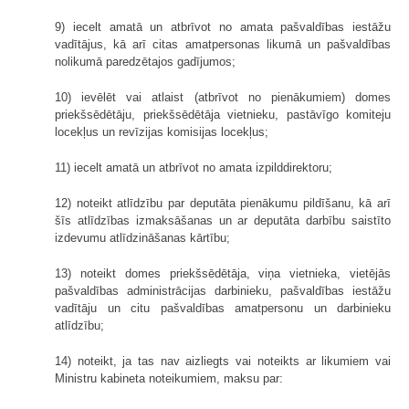
9) iecelt amatā un atbrīvot no amata pašvaldības iestāžu
vadītājus, kā arī citas amatpersonas likumā un pašvaldības
nolikumā paredzētajos gadījumos;
10) ievēlēt vai atlaist (atbrīvot no pienākumiem) domes
priekšsēdētāju, priekšsēdētāja vietnieku, pastāvīgo komiteju
locekļus un revīzijas komisijas locekļus;
11) iecelt amatā un atbrīvot no amata izpilddirektoru;
12) noteikt atlīdzību par deputāta pienākumu pildīšanu, kā arī
šīs atlīdzības izmaksāšanas un ar deputāta darbību saistīto
izdevumu atlīdzināšanas kārtību;
13) noteikt domes priekšsēdētāja, viņa vietnieka, vietējās
pašvaldības administrācijas darbinieku, pašvaldības iestāžu
vadītāju un citu pašvaldības amatpersonu un darbinieku
atlīdzību;
14) noteikt, ja tas nav aizliegts vai noteikts ar likumiem vai
Ministru kabineta noteikumiem, maksu par: