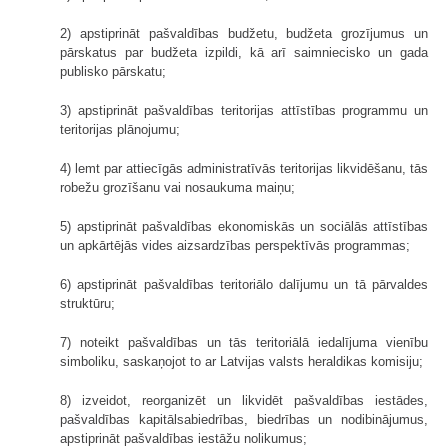
2) apstiprināt pašvaldības budžetu, budžeta grozījumus un
pārskatus par budžeta izpildi, kā arī saimniecisko un gada
publisko pārskatu;
3) apstiprināt pašvaldības teritorijas attīstības programmu un
teritorijas plānojumu;
4) lemt par attiecīgās administratīvās teritorijas likvidēšanu, tās
robežu grozīšanu vai nosaukuma maiņu;
5) apstiprināt pašvaldības ekonomiskās un sociālās attīstības
un apkārtējās vides aizsardzības perspektīvās programmas;
6) apstiprināt pašvaldības teritoriālo dalījumu un tā pārvaldes
struktūru;
7) noteikt pašvaldības un tās teritoriālā iedalījuma vienību
simboliku, saskaņojot to ar Latvijas valsts heraldikas komisiju;
8) izveidot, reorganizēt un likvidēt pašvaldības iestādes,
pašvaldības kapitālsabiedrības, biedrības un nodibinājumus,
apstiprināt pašvaldības iestāžu nolikumus;