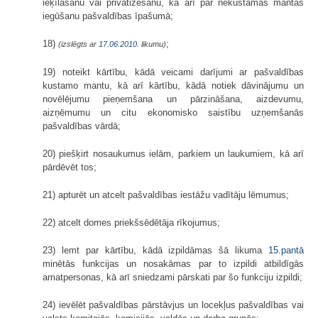
ieķīlāšanu vai privatizēšanu, kā arī par nekustamās mantas
iegūšanu pašvaldības īpašumā;
18)
;
(izslēgts ar
17.06.2010
. likumu)
19) noteikt kārtību, kādā veicami darījumi ar pašvaldības
kustamo mantu, kā arī kārtību, kādā notiek dāvinājumu un
novēlējumu pieņemšana un pārzināšana, aizdevumu,
aizņēmumu un citu ekonomisko saistību uzņemšanās
pašvaldības vārdā;
20) piešķirt nosaukumus ielām, parkiem un laukumiem, kā arī
pārdēvēt tos;
21) apturēt un atcelt pašvaldības iestāžu vadītāju lēmumus;
22) atcelt domes priekšsēdētāja rīkojumus;
23) lemt par kārtību, kādā izpildāmas šā likuma
15.pantā
minētās funkcijas un nosakāmas par to izpildi atbildīgās
amatpersonas, kā arī sniedzami pārskati par šo funkciju izpildi;
24) ievēlēt pašvaldības pārstāvjus un locekļus pašvaldības vai