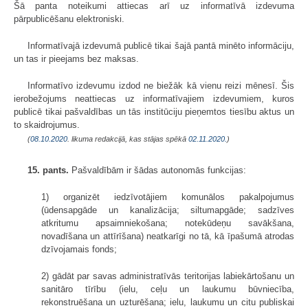
Šā panta noteikumi attiecas arī uz informatīvā izdevuma
pārpublicēšanu elektroniski.
Informatīvajā izdevumā publicē tikai šajā pantā minēto informāciju,
un tas ir pieejams bez maksas.
Informatīvo izdevumu izdod ne biežāk kā vienu reizi mēnesī. Šis
ierobežojums neattiecas uz informatīvajiem izdevumiem, kuros
publicē tikai pašvaldības un tās institūciju pieņemtos tiesību aktus un
to skaidrojumus.
(
08.10.2020
. likuma redakcijā, kas stājas spēkā
02.11.2020.
)
15. pants.
Pašvaldībām ir šādas autonomās funkcijas:
1) organizēt iedzīvotājiem komunālos pakalpojumus
(ūdensapgāde un kanalizācija; siltumapgāde; sadzīves
atkritumu apsaimniekošana; notekūdeņu savākšana,
novadīšana un attīrīšana) neatkarīgi no tā, kā īpašumā atrodas
dzīvojamais fonds;
2) gādāt par savas administratīvās teritorijas labiekārtošanu un
sanitāro tīrību (ielu, ceļu un laukumu būvniecība,
rekonstruēšana un uzturēšana; ielu, laukumu un citu publiskai