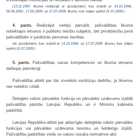
(
13.11.1997
. likuma redakcijā ar grozījumiem, kas izdarīti ar
14.10.1998.
,
06.06.2002.
,
17.02.2005.
un
17.07.2008
. likumu, kas stājas spēkā
01.07.2009.
)
4. pants.
Realizējot vietējo pārvaldi, pašvaldības likumā
noteiktajos ietvaros ir publisko tiesību subjekts, bet privāttiesību jomā
pašvaldībām ir juridiskās personas tiesības.
(Ar grozījumiem, kas izdarīti ar
14.10.1998.
un
17.07.2008
. likumu, kas stājas
spēkā
01.07.2009.
)
5. pants.
Pašvaldības savas kompetences un likuma ietvaros
darbojas patstāvīgi.
Pašvaldība atbild par tās izveidoto institūciju darbību, ja likumos
nav noteikts citādi.
Deleģēto valsts pārvaldes funkciju un pārvaldes uzdevumu izpildē
pašvaldība pārstāv Latvijas Republiku un ir Ministru kabineta
padotībā.
Latvijas Republika atbild par attiecīgās deleģētās valsts pārvaldes
funkcijas vai pārvaldes uzdevuma tiesisku un lietderīgu izpildi.
Pašvaldību padotības veidu un saturu nosaka normatīvie akti.