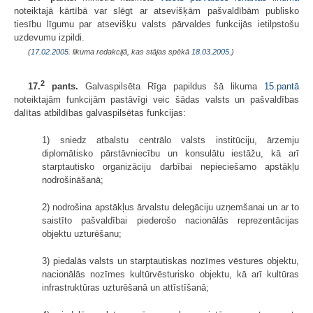
noteiktajā kārtībā var slēgt ar atsevišķām pašvaldībām publisko
tiesību līgumu par atsevišķu valsts pārvaldes funkcijās ietilpstošu
uzdevumu izpildi.
(
17.02.2005
. likuma redakcijā, kas stājas spēkā
18.03.2005.
)
2
17.
pants.
Galvaspilsēta Rīga papildus šā likuma
15.pantā
noteiktajām funkcijām pastāvīgi veic šādas valsts un pašvaldības
dalītas atbildības galvaspilsētas funkcijas:
1) sniedz atbalstu centrālo valsts institūciju, ārzemju
diplomātisko pārstāvniecību un konsulātu iestāžu, kā arī
starptautisko organizāciju darbībai nepieciešamo apstākļu
nodrošināšanā;
2) nodrošina apstākļus ārvalstu delegāciju uzņemšanai un ar to
saistīto pašvaldībai piederošo nacionālās reprezentācijas
objektu uzturēšanu;
3) piedalās valsts un starptautiskas nozīmes vēstures objektu,
nacionālās nozīmes kultūrvēsturisko objektu, kā arī kultūras
infrastruktūras uzturēšanā un attīstīšanā;