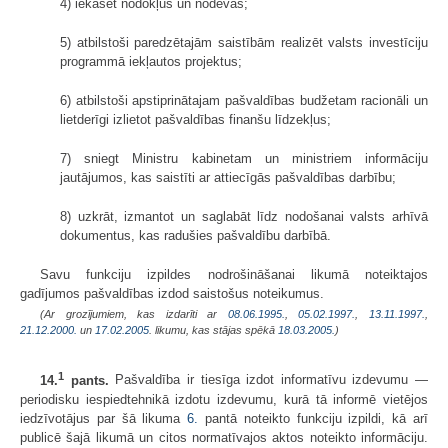
4) iekasēt nodokļus un nodevas;
5) atbilstoši paredzētajām saistībām realizēt valsts investīciju
programmā iekļautos projektus;
6) atbilstoši apstiprinātajam pašvaldības budžetam racionāli un
lietderīgi izlietot pašvaldības finanšu līdzekļus;
7) sniegt Ministru kabinetam un ministriem informāciju
jautājumos, kas saistīti ar attiecīgās pašvaldības darbību;
8) uzkrāt, izmantot un saglabāt līdz nodošanai valsts arhīvā
dokumentus, kas radušies pašvaldību darbībā.
Savu funkciju izpildes nodrošināšanai likumā noteiktajos
gadījumos pašvaldības izdod saistošus noteikumus.
(Ar grozījumiem, kas izdarīti ar
08.06.1995.
,
05.02.1997.
,
13.11.1997.
,
21.12.2000.
un
17.02.2005
. likumu, kas stājas spēkā
18.03.2005.
)
1
14.
pants.
Pašvaldība ir tiesīga izdot informatīvu izdevumu —
periodisku iespiedtehnikā izdotu izdevumu, kurā tā informē vietējos
iedzīvotājus par šā likuma
6.
pantā noteikto funkciju izpildi, kā arī
publicē šajā likumā un citos normatīvajos aktos noteikto informāciju.