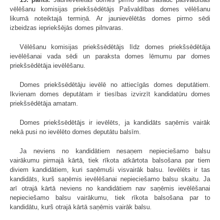
vēlēšanu komisijas priekšsēdētājs Pašvaldības domes vēlēšanu
likumā noteiktajā termiņā. Ar jaunievēlētās domes pirmo sēdi
izbeidzas iepriekšējās domes pilnvaras.
Vēlēšanu komisijas priekšsēdētājs līdz domes priekšsēdētāja
ievēlēšanai vada sēdi un paraksta domes lēmumu par domes
priekšsēdētāja ievēlēšanu.
Domes priekšsēdētāju ievēlē no attiecīgās domes deputātiem.
Ikvienam domes deputātam ir tiesības izvirzīt kandidatūru domes
priekšsēdētāja amatam.
Domes priekšsēdētājs ir ievēlēts, ja kandidāts saņēmis vairāk
nekā pusi no ievēlēto domes deputātu balsīm.
Ja neviens no kandidātiem nesaņem nepieciešamo balsu
vairākumu pirmajā kārtā, tiek rīkota atkārtota balsošana par tiem
diviem kandidātiem, kuri saņēmuši visvairāk balsu. Ievēlēts ir tas
kandidāts, kurš saņēmis ievēlēšanai nepieciešamo balsu skaitu. Ja
arī otrajā kārtā neviens no kandidātiem nav saņēmis ievēlēšanai
nepieciešamo balsu vairākumu, tiek rīkota balsošana par to
kandidātu, kurš otrajā kārtā saņēmis vairāk balsu.