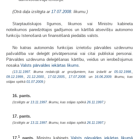
(Otrā daļa izslēgta ar
17.07.2008
. likumu.)
Starptautiskajos līgumos, likumos vai Ministru kabineta
noteikumos paredzētajos gadījumos un kārtībā atsevišķu autonomo
funkciju īstenošanā un finansēšanā piedalās valsts.
No katras autonomās funkcijas izrietošu pārvaldes uzdevumu
pašvaldība var deleģēt privātpersonai vai citai publiskai personai.
Pārvaldes uzdevuma deleģēšanas kārtību, veidus un ierobežojumus
nosaka
Valsts pārvaldes iekārtas likums
.
(
13.11.1997
. likuma redakcijā ar grozījumiem, kas izdarīti ar
05.02.1998.
,
09.12.1999.
,
21.12.2000.
,
17.02.2005.
,
17.07.2008.
un
16.06.2009
. likumu, kas
stājas spēkā
01.07.2009.
)
16. pants.
(Izslēgts ar
13.11.1997
. likumu, kas stājas spēkā
26.11.1997.
)
17. pants.
(Izslēgts ar
13.11.1997
. likumu, kas stājas spēkā
26.11.1997.
)
1
17.
pants.
Ministru kabinets
Valsts pārvaldes iekārtas likumā