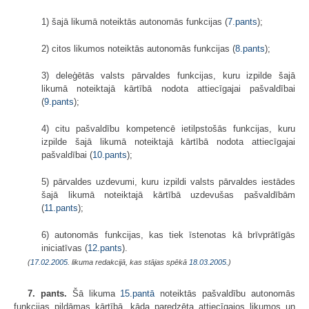
1) šajā likumā noteiktās autonomās funkcijas (
7.pants
);
2) citos likumos noteiktās autonomās funkcijas (
8.pants
);
3) deleģētās valsts pārvaldes funkcijas, kuru izpilde šajā
likumā noteiktajā kārtībā nodota attiecīgajai pašvaldībai
(
9.pants
);
4) citu pašvaldību kompetencē ietilpstošās funkcijas, kuru
izpilde šajā likumā noteiktajā kārtībā nodota attiecīgajai
pašvaldībai (
10.pants
);
5) pārvaldes uzdevumi, kuru izpildi valsts pārvaldes iestādes
šajā likumā noteiktajā kārtībā uzdevušas pašvaldībām
(
11.pants
);
6) autonomās funkcijas, kas tiek īstenotas kā brīvprātīgās
iniciatīvas (
12.pants
).
(
17.02.2005
. likuma redakcijā, kas stājas spēkā
18.03.2005.
)
7. pants.
Šā likuma
15.pantā
noteiktās pašvaldību autonomās
funkcijas pildāmas kārtībā, kāda paredzēta attiecīgajos likumos un