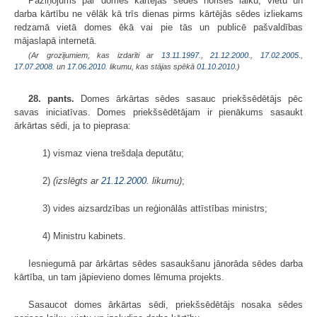
Paziņojums par domes kārtējās sēdes norises laiku, vietu un
darba kārtību ne vēlāk kā trīs dienas pirms kārtējās sēdes izliekams
redzamā vietā domes ēkā vai pie tās un publicē pašvaldības
mājaslapā internetā.
(Ar grozījumiem, kas izdarīti ar
13.11.1997.
,
21.12.2000.
,
17.02.2005.
,
17.07.2008.
un
17.06.2010
. likumu, kas stājas spēkā
01.10.2010.
)
28. pants.
Domes ārkārtas sēdes sasauc priekšsēdētājs pēc
savas iniciatīvas. Domes priekšsēdētājam ir pienākums sasaukt
ārkārtas sēdi, ja to pieprasa:
1) vismaz viena trešdaļa deputātu;
2)
(izslēgts ar
21.12.2000
. likumu)
;
3) vides aizsardzības un reģionālās attīstības ministrs;
4) Ministru kabinets.
Iesniegumā par ārkārtas sēdes sasaukšanu jānorāda sēdes darba
kārtība, un tam jāpievieno domes lēmuma projekts.
Sasaucot domes ārkārtas sēdi, priekšsēdētājs nosaka sēdes