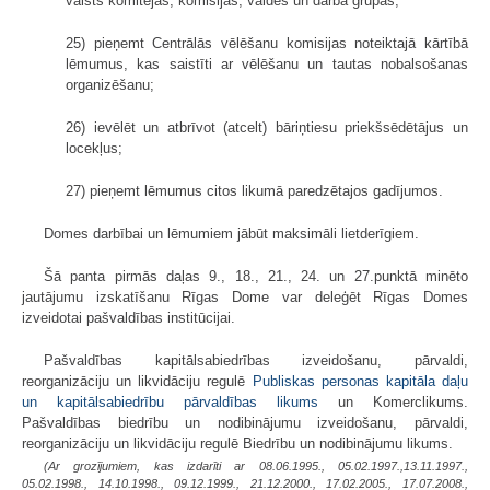
valsts komitejās, komisijās, valdēs un darba grupās;
25) pieņemt Centrālās vēlēšanu komisijas noteiktajā kārtībā
lēmumus, kas saistīti ar vēlēšanu un tautas nobalsošanas
organizēšanu;
26) ievēlēt un atbrīvot (atcelt) bāriņtiesu priekšsēdētājus un
locekļus;
27) pieņemt lēmumus citos likumā paredzētajos gadījumos.
Domes darbībai un lēmumiem jābūt maksimāli lietderīgiem.
Šā panta pirmās daļas 9., 18., 21., 24. un 27.punktā minēto
jautājumu izskatīšanu Rīgas Dome var deleģēt Rīgas Domes
izveidotai pašvaldības institūcijai.
Pašvaldības kapitālsabiedrības izveidošanu, pārvaldi,
reorganizāciju un likvidāciju regulē
Publiskas personas kapitāla daļu
un kapitālsabiedrību pārvaldības likums
un Komerclikums.
Pašvaldības biedrību un nodibinājumu izveidošanu, pārvaldi,
reorganizāciju un likvidāciju regulē Biedrību un nodibinājumu likums.
(Ar grozījumiem, kas izdarīti ar 08.06.1995., 05.02.1997.,13.11.1997.,
05.02.1998., 14.10.1998., 09.12.1999., 21.12.2000., 17.02.2005., 17.07.2008.,