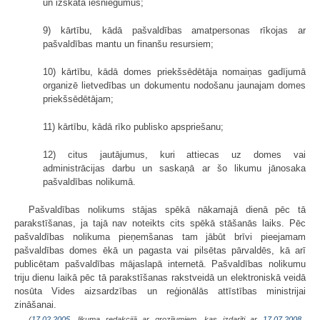
un izskata iesniegumus;
9) kārtību, kādā pašvaldības amatpersonas rīkojas ar
pašvaldības mantu un finanšu resursiem;
10) kārtību, kādā domes priekšsēdētāja nomaiņas gadījumā
organizē lietvedības un dokumentu nodošanu jaunajam domes
priekšsēdētājam;
11) kārtību, kādā rīko publisko apspriešanu;
12) citus jautājumus, kuri attiecas uz domes vai
administrācijas darbu un saskaņā ar šo likumu jānosaka
pašvaldības nolikumā.
Pašvaldības nolikums stājas spēkā nākamajā dienā pēc tā
parakstīšanas, ja tajā nav noteikts cits spēkā stāšanās laiks. Pēc
pašvaldības nolikuma pieņemšanas tam jābūt brīvi pieejamam
pašvaldības domes ēkā un pagasta vai pilsētas pārvaldēs, kā arī
publicētam pašvaldības mājaslapā internetā. Pašvaldības nolikumu
triju dienu laikā pēc tā parakstīšanas rakstveidā un elektroniskā veidā
nosūta Vides aizsardzības un reģionālās attīstības ministrijai
zināšanai.
(
17.02.2005
. likuma redakcijā ar grozījumiem, kas izdarīti ar
17.07.2008.
,