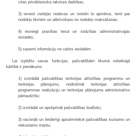
citas privāttiesiska rakstura darbības;
3) ieviest vietējās nodevas un noteikt to apmērus, lemt par
nodokļu likmēm un atbrīvošanu no nodokļu maksāšanas;
4) iesniegt prasības tiesā un sūdzības administratīvajās
iestādēs;
5) saņemt informāciju no valsts iestādēm.
Lai izpildītu savas funkcijas, pašvaldībām likumā noteiktajā
kārtībā ir pienākums:
1) izstrādāt pašvaldības teritorijas attīstības programmu un
teritorijas plānojumu, nodrošināt teritorijas attīstības
programmas realizāciju un teritorijas plānojuma administratīvo
pārraudzību;
2) izstrādāt un apstiprināt pašvaldības budžetu;
3) racionāli un lietderīgi apsaimniekot pašvaldības kustamo un
nekustamo mantu;