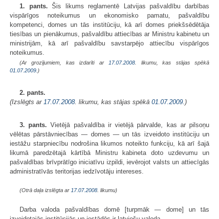
1. pants.
Šis likums reglamentē Latvijas pašvaldību darbības
vispārīgos noteikumus un ekonomisko pamatu, pašvaldību
kompetenci, domes un tās institūciju, kā arī domes priekšsēdētāja
tiesības un pienākumus, pašvaldību attiecības ar Ministru kabinetu un
ministrijām, kā arī pašvaldību savstarpējo attiecību vispārīgos
noteikumus.
(Ar grozījumiem, kas izdarīti ar
17.07.2008
. likumu, kas stājas spēkā
01.07.2009.
)
2. pants.
(Izslēgts ar
17.07.2008
. likumu, kas stājas spēkā
01.07.2009.
)
3. pants.
Vietējā pašvaldība ir vietējā pārvalde, kas ar pilsoņu
vēlētas pārstāvniecības — domes — un tās izveidoto institūciju un
iestāžu starpniecību nodrošina likumos noteikto funkciju, kā arī šajā
likumā paredzētajā kārtībā Ministru kabineta doto uzdevumu un
pašvaldības brīvprātīgo iniciatīvu izpildi, ievērojot valsts un attiecīgās
administratīvās teritorijas iedzīvotāju intereses.
(Otrā daļa izslēgta ar
17.07.2008
. likumu)
Darba valoda pašvaldības domē [turpmāk — dome] un tās
izveidotajās institūcijās un iestādēs ir latviešu valoda.