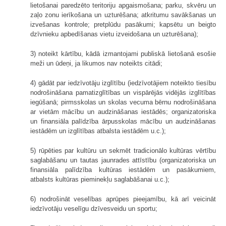
lietošanai paredzēto teritoriju apgaismošana; parku, skvēru un
zaļo zonu ierīkošana un uzturēšana; atkritumu savākšanas un
izvešanas kontrole; pretplūdu pasākumi; kapsētu un beigto
dzīvnieku apbedīšanas vietu izveidošana un uzturēšana);
3) noteikt kārtību, kādā izmantojami publiskā lietošanā esošie
meži un ūdeņi, ja likumos nav noteikts citādi;
4) gādāt par iedzīvotāju izglītību (iedzīvotājiem noteikto tiesību
nodrošināšana pamatizglītības un vispārējās vidējās izglītības
iegūšanā; pirmsskolas un skolas vecuma bērnu nodrošināšana
ar vietām mācību un audzināšanas iestādēs; organizatoriska
un finansiāla palīdzība ārpusskolas mācību un audzināšanas
iestādēm un izglītības atbalsta iestādēm u.c.);
5) rūpēties par kultūru un sekmēt tradicionālo kultūras vērtību
saglabāšanu un tautas jaunrades attīstību (organizatoriska un
finansiāla palīdzība kultūras iestādēm un pasākumiem,
atbalsts kultūras pieminekļu saglabāšanai u.c.);
6) nodrošināt veselības aprūpes pieejamību, kā arī veicināt
iedzīvotāju veselīgu dzīvesveidu un sportu;