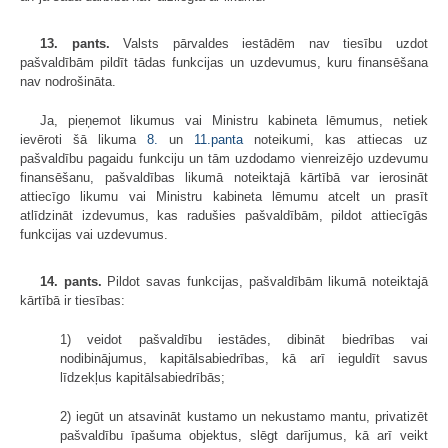
13. pants.
Valsts pārvaldes iestādēm nav tiesību uzdot
pašvaldībām pildīt tādas funkcijas un uzdevumus, kuru finansēšana
nav nodrošināta.
Ja, pieņemot likumus vai Ministru kabineta lēmumus, netiek
ievēroti šā likuma
8.
un
11.panta
noteikumi, kas attiecas uz
pašvaldību pagaidu funkciju un tām uzdodamo vienreizējo uzdevumu
finansēšanu, pašvaldības likumā noteiktajā kārtībā var ierosināt
attiecīgo likumu vai Ministru kabineta lēmumu atcelt un prasīt
atlīdzināt izdevumus, kas radušies pašvaldībām, pildot attiecīgās
funkcijas vai uzdevumus.
14. pants.
Pildot savas funkcijas, pašvaldībām likumā noteiktajā
kārtībā ir tiesības:
1) veidot pašvaldību iestādes, dibināt biedrības vai
nodibinājumus, kapitālsabiedrības, kā arī ieguldīt savus
līdzekļus kapitālsabiedrībās;
2) iegūt un atsavināt kustamo un nekustamo mantu, privatizēt
pašvaldību īpašuma objektus, slēgt darījumus, kā arī veikt