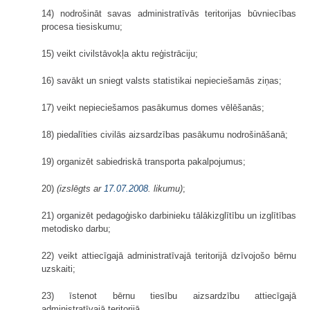
14) nodrošināt savas administratīvās teritorijas būvniecības
procesa tiesiskumu;
15) veikt civilstāvokļa aktu reģistrāciju;
16) savākt un sniegt valsts statistikai nepieciešamās ziņas;
17) veikt nepieciešamos pasākumus domes vēlēšanās;
18) piedalīties civilās aizsardzības pasākumu nodrošināšanā;
19) organizēt sabiedriskā transporta pakalpojumus;
20)
(izslēgts ar
17.07.2008
. likumu)
;
21) organizēt pedagoģisko darbinieku tālākizglītību un izglītības
metodisko darbu;
22) veikt attiecīgajā administratīvajā teritorijā dzīvojošo bērnu
uzskaiti;
23) īstenot bērnu tiesību aizsardzību attiecīgajā
administratīvajā teritorijā.