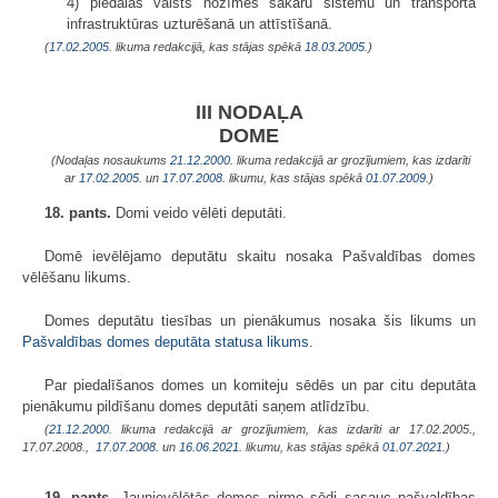
4) piedalās valsts nozīmes sakaru sistēmu un transporta
infrastruktūras uzturēšanā un attīstīšanā.
(
17.02.2005
. likuma redakcijā, kas stājas spēkā
18.03.2005.
)
III NODAĻA
DOME
(Nodaļas nosaukums
21.12.2000
. likuma redakcijā ar grozījumiem, kas izdarīti
ar
17.02.2005.
un
17.07.2008
. likumu, kas stājas spēkā
01.07.2009.
)
18. pants.
Domi veido vēlēti deputāti.
Domē ievēlējamo deputātu skaitu nosaka Pašvaldības domes
vēlēšanu likums.
Domes deputātu tiesības un pienākumus nosaka šis likums un
Pašvaldības domes deputāta statusa likums
.
Par piedalīšanos domes un komiteju sēdēs un par citu deputāta
pienākumu pildīšanu domes deputāti saņem atlīdzību.
(
21.12.2000
. likuma redakcijā ar grozījumiem, kas izdarīti ar 17.02.2005.,
17.07.2008.,
17.07.2008.
un
16.06.2021
. likumu, kas stājas spēkā
01.07.2021.
)
19. pants.
Jaunievēlētās domes pirmo sēdi sasauc pašvaldības