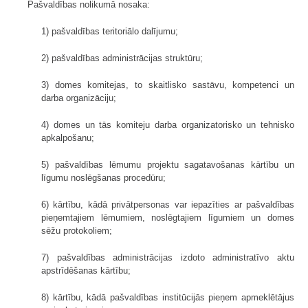
Pašvaldības nolikumā nosaka:
1) pašvaldības teritoriālo dalījumu;
2) pašvaldības administrācijas struktūru;
3) domes komitejas, to skaitlisko sastāvu, kompetenci un
darba organizāciju;
4) domes un tās komiteju darba organizatorisko un tehnisko
apkalpošanu;
5) pašvaldības lēmumu projektu sagatavošanas kārtību un
līgumu noslēgšanas procedūru;
6) kārtību, kādā privātpersonas var iepazīties ar pašvaldības
pieņemtajiem lēmumiem, noslēgtajiem līgumiem un domes
sēžu protokoliem;
7) pašvaldības administrācijas izdoto administratīvo aktu
apstrīdēšanas kārtību;
8) kārtību, kādā pašvaldības institūcijās pieņem apmeklētājus