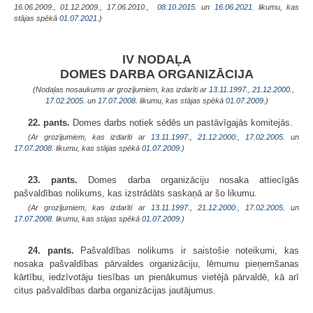
16.06.2009., 01.12.2009., 17.06.2010.,
08.10.2015.
un
16.06.2021
. likumu, kas
stājas spēkā
01.07.2021.
)
IV NODAĻA
DOMES DARBA ORGANIZĀCIJA
(Nodaļas nosaukums ar grozījumiem, kas izdarīti ar
13.11.1997.
,
21.12.2000.
,
17.02.2005.
un
17.07.2008
. likumu, kas stājas spēkā
01.07.2009.
)
22. pants.
Domes darbs notiek sēdēs un pastāvīgajās komitejās.
(Ar grozījumiem, kas izdarīti ar
13.11.1997.
,
21.12.2000.
,
17.02.2005.
un
17.07.2008
. likumu, kas stājas spēkā
01.07.2009.
)
23. pants.
Domes darba organizāciju nosaka attiecīgās
pašvaldības nolikums, kas izstrādāts saskaņā ar šo likumu.
(Ar grozījumiem, kas izdarīti ar
13.11.1997.
,
21.12.2000.
,
17.02.2005.
un
17.07.2008
. likumu, kas stājas spēkā
01.07.2009.
)
24. pants.
Pašvaldības nolikums ir saistošie noteikumi, kas
nosaka pašvaldības pārvaldes organizāciju, lēmumu pieņemšanas
kārtību, iedzīvotāju tiesības un pienākumus vietējā pārvaldē, kā arī
citus pašvaldības darba organizācijas jautājumus.