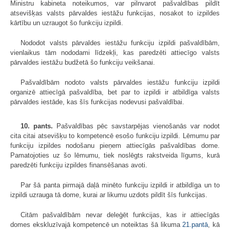
Ministru kabineta noteikumos, var pilnvarot pašvaldības pildīt
atsevišķas valsts pārvaldes iestāžu funkcijas, nosakot to izpildes
kārtību un uzraugot šo funkciju izpildi.
Nododot valsts pārvaldes iestāžu funkciju izpildi pašvaldībām,
vienlaikus tām nododami līdzekļi, kas paredzēti attiecīgo valsts
pārvaldes iestāžu budžetā šo funkciju veikšanai.
Pašvaldībām nodoto valsts pārvaldes iestāžu funkciju izpildi
organizē attiecīgā pašvaldība, bet par to izpildi ir atbildīga valsts
pārvaldes iestāde, kas šīs funkcijas nodevusi pašvaldībai.
10. pants.
Pašvaldības pēc savstarpējas vienošanās var nodot
cita citai atsevišķu to kompetencē esošo funkciju izpildi. Lēmumu par
funkciju izpildes nodošanu pieņem attiecīgās pašvaldības dome.
Pamatojoties uz šo lēmumu, tiek noslēgts rakstveida līgums, kurā
paredzēti funkciju izpildes finansēšanas avoti.
Par šā panta pirmajā daļā minēto funkciju izpildi ir atbildīga un to
izpildi uzrauga tā dome, kurai ar likumu uzdots pildīt šīs funkcijas.
Citām pašvaldībām nevar deleģēt funkcijas, kas ir attiecīgās
domes ekskluzīvajā kompetencē un noteiktas šā likuma
21.pantā
, kā