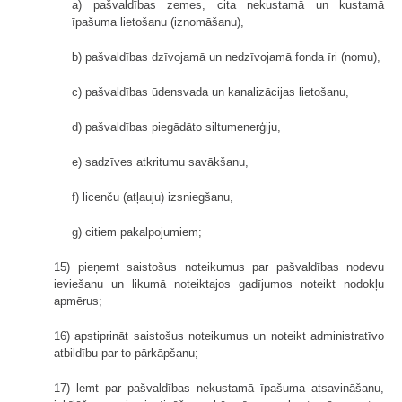
a) pašvaldības zemes, cita nekustamā un kustamā
īpašuma lietošanu (iznomāšanu),
b) pašvaldības dzīvojamā un nedzīvojamā fonda īri (nomu),
c) pašvaldības ūdensvada un kanalizācijas lietošanu,
d) pašvaldības piegādāto siltumenerģiju,
e) sadzīves atkritumu savākšanu,
f) licenču (atļauju) izsniegšanu,
g) citiem pakalpojumiem;
15) pieņemt saistošus noteikumus par pašvaldības nodevu
ieviešanu un likumā noteiktajos gadījumos noteikt nodokļu
apmērus;
16) apstiprināt saistošus noteikumus un noteikt administratīvo
atbildību par to pārkāpšanu;
17) lemt par pašvaldības nekustamā īpašuma atsavināšanu,