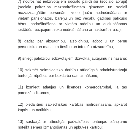
7) nodrošināt iedzīvotājiem sociālo palīdzību (sociālo aprūpi)
(sociālā palīdzība maznodrošinātām ģimenēm un sociāli
mazaizsargātām personām, veco ļaužu nodrošināšana ar
vietām pansionātos, bāreņu un bez vecāku gādības palikušo
bērnu nodrošināšana ar vietām mācību un audzināšanas
iestādēs, bezpajumtnieku nodrošināšana ar naktsmītni u.c.);
8) gādāt par aizgādnību, aizbildnību, adopciju un bērnu
personisko un mantisko tiesību un interešu aizsardzību;
9) sniegt palīdzību iedzīvotājiem dzīvokļa jautājumu risināšanā;
10) sekmēt saimniecisko darbību attiecīgajā administratīvajā
teritorijā, rūpēties par bezdarba samazināšanu;
11) izsniegt atļaujas un licences komercdarbībai, ja tas
paredzēts likumos;
12) piedalīties sabiedriskās kārtības nodrošināšanā, apkarot
žūpību un netiklību;
13) saskaņā ar attiecīgās pašvaldības teritorijas plānojumu
noteikt zemes izmantošanas un apbūves kārtību;