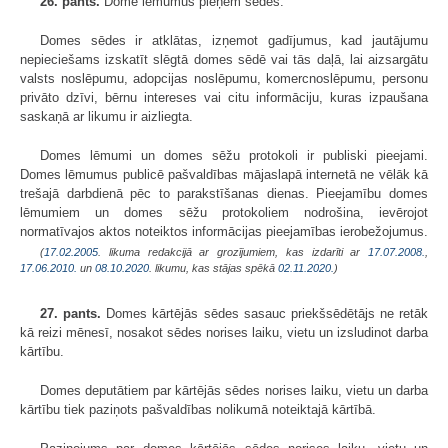
26. pants.
Dome lēmumus pieņem sēdēs.
Domes sēdes ir atklātas, izņemot gadījumus, kad jautājumu
nepieciešams izskatīt slēgtā domes sēdē vai tās daļā, lai aizsargātu
valsts noslēpumu, adopcijas noslēpumu, komercnoslēpumu, personu
privāto dzīvi, bērnu intereses vai citu informāciju, kuras izpaušana
saskaņā ar likumu ir aizliegta.
Domes lēmumi un domes sēžu protokoli ir publiski pieejami.
Domes lēmumus publicē pašvaldības mājaslapā internetā ne vēlāk kā
trešajā darbdienā pēc to parakstīšanas dienas. Pieejamību domes
lēmumiem un domes sēžu protokoliem nodrošina, ievērojot
normatīvajos aktos noteiktos informācijas pieejamības ierobežojumus.
(
17.02.2005
. likuma redakcijā ar grozījumiem, kas izdarīti ar
17.07.2008.
,
17.06.2010.
un
08.10.2020
. likumu, kas stājas spēkā
02.11.2020.
)
27. pants.
Domes kārtējās sēdes sasauc priekšsēdētājs ne retāk
kā reizi mēnesī, nosakot sēdes norises laiku, vietu un izsludinot darba
kārtību.
Domes deputātiem par kārtējās sēdes norises laiku, vietu un darba
kārtību tiek paziņots pašvaldības nolikumā noteiktajā kārtībā.