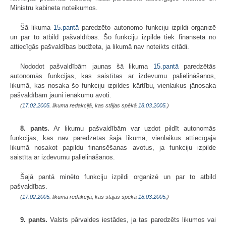
Ministru kabineta noteikumos.
Šā likuma
15.pantā
paredzēto autonomo funkciju izpildi organizē
un par to atbild pašvaldības. Šo funkciju izpilde tiek finansēta no
attiecīgās pašvaldības budžeta, ja likumā nav noteikts citādi.
Nododot pašvaldībām jaunas šā likuma
15.pantā
paredzētās
autonomās funkcijas, kas saistītas ar izdevumu palielināšanos,
likumā, kas nosaka šo funkciju izpildes kārtību, vienlaikus jānosaka
pašvaldībām jauni ienākumu avoti.
(
17.02.2005
. likuma redakcijā, kas stājas spēkā
18.03.2005.
)
8. pants.
Ar likumu pašvaldībām var uzdot pildīt autonomās
funkcijas, kas nav paredzētas šajā likumā, vienlaikus attiecīgajā
likumā nosakot papildu finansēšanas avotus, ja funkciju izpilde
saistīta ar izdevumu palielināšanos.
Šajā pantā minēto funkciju izpildi organizē un par to atbild
pašvaldības.
(
17.02.2005
. likuma redakcijā, kas stājas spēkā
18.03.2005.
)
9. pants.
Valsts pārvaldes iestādes, ja tas paredzēts likumos vai