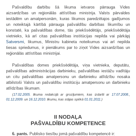
Pašvaldību darbību šā likuma ietvaros pārrauga Vides
aizsardzības un reģionālās attīstības ministrija. Valsts pārvaldes
iestādēm un amatpersonām, kuras likumos paredzētajos gadījumos
un noteiktajā kārtībā pārrauga pašvaldību darbības likumību un
konstatē, ka pašvaldības dome, tās priekšsēdētājs, priekšsēdētāja
vietnieks, kā arī citas pašvaldības institūcijas nepilda vai pārkāpj
Satversmi
, likumus, Ministru kabineta noteikumus vai arī nepilda
tiesas spriedumus, ir pienākums par to ziņot Vides aizsardzības un
reģionālās attīstības ministrijai.
Pašvaldības domes priekšsēdētāja, viņa vietnieka, deputātu,
pašvaldības administrācijas darbinieku, pašvaldības iestāžu vadītāju
un citu pašvaldības amatpersonu un darbinieku atlīdzību nosaka
atbilstoši Valsts un pašvaldību institūciju amatpersonu un darbinieku
atlīdzības likumam.
(
17.02.2005
. likuma redakcijā ar grozījumiem, kas izdarīti ar
17.07.2008.
,
01.12.2009.
un
16.12.2010
. likumu, kas stājas spēkā
01.01.2011.
)
II NODAĻA
PAŠVALDĪBU KOMPETENCE
6. pants.
Publisko tiesību jomā pašvaldību kompetencē ir: