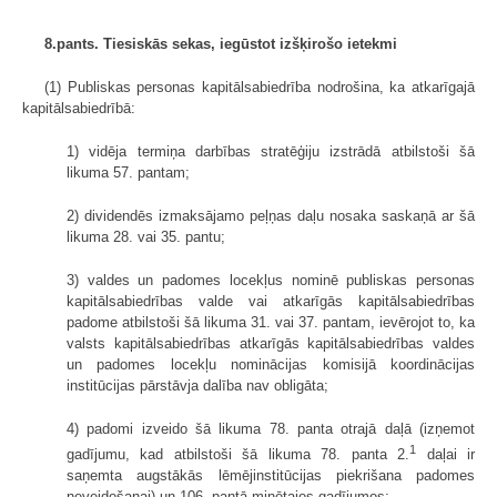
8.pants. Tiesiskās sekas, iegūstot izšķirošo ietekmi
(1) Publiskas personas kapitālsabiedrība nodrošina, ka atkarīgajā
kapitālsabiedrībā:
1) vidēja termiņa darbības stratēģiju izstrādā atbilstoši šā
likuma 57. pantam;
2) dividendēs izmaksājamo peļņas daļu nosaka saskaņā ar šā
likuma 28. vai 35. pantu;
3) valdes un padomes locekļus nominē publiskas personas
kapitālsabiedrības valde vai atkarīgās kapitālsabiedrības
padome atbilstoši šā likuma 31. vai 37. pantam, ievērojot to, ka
valsts kapitālsabiedrības atkarīgās kapitālsabiedrības valdes
un padomes locekļu nominācijas komisijā koordinācijas
institūcijas pārstāvja dalība nav obligāta;
4) padomi izveido šā likuma 78. panta otrajā daļā (izņemot
1
gadījumu, kad atbilstoši šā likuma 78. panta 2.
daļai ir
saņemta augstākās lēmējinstitūcijas piekrišana padomes
neveidošanai) un 106. pantā minētajos gadījumos;