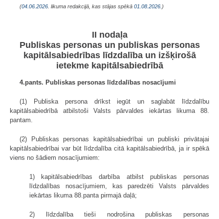
(
04.06.2026
. likuma redakcijā, kas stājas spēkā
01.08.2026.
)
II nodaļa
Publiskas personas un publiskas personas
kapitālsabiedrības līdzdalība un izšķirošā
ietekme kapitālsabiedrībā
4.pants. Publiskas personas līdzdalības nosacījumi
(1) Publiska persona drīkst iegūt un saglabāt līdzdalību
kapitālsabiedrībā atbilstoši Valsts pārvaldes iekārtas likuma 88.
pantam.
(2) Publiskas personas kapitālsabiedrībai un publiski privātajai
kapitālsabiedrībai var būt līdzdalība citā kapitālsabiedrībā, ja ir spēkā
viens no šādiem nosacījumiem:
1) kapitālsabiedrības darbība atbilst publiskas personas
līdzdalības nosacījumiem, kas paredzēti Valsts pārvaldes
iekārtas likuma 88.panta pirmajā daļā;
2) līdzdalība tieši nodrošina publiskas personas