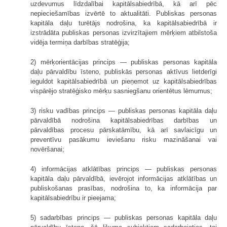
uzdevumus līdzdalībai kapitālsabiedrībā, kā arī pēc
nepieciešamības izvērtē to aktualitāti. Publiskas personas
kapitāla daļu turētājs nodrošina, ka kapitālsabiedrībā ir
izstrādāta publiskas personas izvirzītajiem mērķiem atbilstoša
vidēja termiņa darbības stratēģija;
2) mērķorientācijas princips — publiskas personas kapitāla
daļu pārvaldību īsteno, publiskās personas aktīvus lietderīgi
ieguldot kapitālsabiedrībā un pieņemot uz kapitālsabiedrības
vispārējo stratēģisko mērķu sasniegšanu orientētus lēmumus;
3) risku vadības princips — publiskas personas kapitāla daļu
pārvaldībā nodrošina kapitālsabiedrības darbības un
pārvaldības procesu pārskatāmību, kā arī savlaicīgu un
preventīvu pasākumu ieviešanu risku mazināšanai vai
novēršanai;
4) informācijas atklātības princips — publiskas personas
kapitāla daļu pārvaldībā, ievērojot informācijas atklātības un
publiskošanas prasības, nodrošina to, ka informācija par
kapitālsabiedrību ir pieejama;
5) sadarbības princips — publiskas personas kapitāla daļu