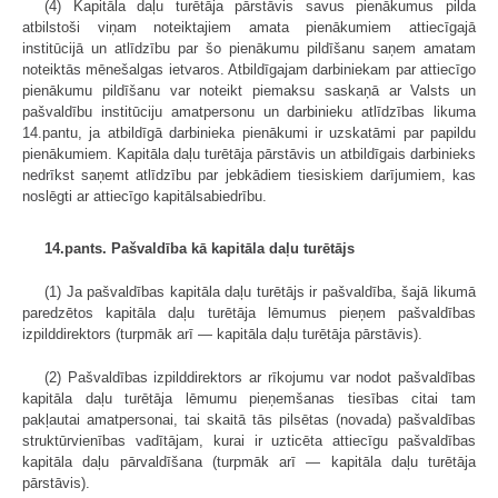
(4) Kapitāla daļu turētāja pārstāvis savus pienākumus pilda
atbilstoši viņam noteiktajiem amata pienākumiem attiecīgajā
institūcijā un atlīdzību par šo pienākumu pildīšanu saņem amatam
noteiktās mēnešalgas ietvaros. Atbildīgajam darbiniekam par attiecīgo
pienākumu pildīšanu var noteikt piemaksu saskaņā ar Valsts un
pašvaldību institūciju amatpersonu un darbinieku atlīdzības likuma
14.pantu, ja atbildīgā darbinieka pienākumi ir uzskatāmi par papildu
pienākumiem. Kapitāla daļu turētāja pārstāvis un atbildīgais darbinieks
nedrīkst saņemt atlīdzību par jebkādiem tiesiskiem darījumiem, kas
noslēgti ar attiecīgo kapitālsabiedrību.
14.pants. Pašvaldība kā kapitāla daļu turētājs
(1) Ja pašvaldības kapitāla daļu turētājs ir pašvaldība, šajā likumā
paredzētos kapitāla daļu turētāja lēmumus pieņem pašvaldības
izpilddirektors (turpmāk arī — kapitāla daļu turētāja pārstāvis).
(2) Pašvaldības izpilddirektors ar rīkojumu var nodot pašvaldības
kapitāla daļu turētāja lēmumu pieņemšanas tiesības citai tam
pakļautai amatpersonai, tai skaitā tās pilsētas (novada) pašvaldības
struktūrvienības vadītājam, kurai ir uzticēta attiecīgu pašvaldības
kapitāla daļu pārvaldīšana (turpmāk arī — kapitāla daļu turētāja
pārstāvis).