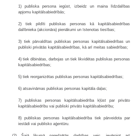
1) publiska persona iegūst, izbeidz un maina līdzdalības
apjomu kapitālsabiedrībās;
2) tiek pildīti publiskas personas kā kapitālsabiedrības
dalībnieka (akcionāra) pienākumi un īstenotas tiesības;
3) tiek pārvaldītas publiskas personas kapitālsabiedrības un
publiski privātās kapitālsabiedrības, kā arī meitas sabiedrības;
4) tiek dibinātas, darbojas un tiek likvidētas publiskas personas
kapitālsabiedrības;
5) tiek reorganizētas publiskas personas kapitālsabiedrības;
6) atsavināmas publiskas personas kapitāla daļas;
7) publiskas personas kapitālsabiedrība kļūst par privāto
kapitālsabiedrību vai publiski privāto kapitālsabiedrību;
8) publiskas personas kapitālsabiedrība tiek pārveidota par
iestādi vai publisko aģentūru.
(2) Šajā likumā paredzētās darbības veic, ievērojot arī