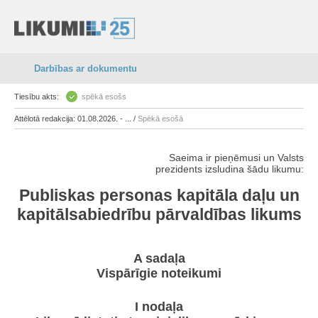
Darbības ar dokumentu
Tiesību akts:
spēkā esošs
Attēlotā redakcija: 01.08.2026. - ... /
Spēkā esošā
Saeima ir pieņēmusi un Valsts
prezidents izsludina šādu likumu:
Publiskas personas kapitāla daļu un
kapitālsabiedrību pārvaldības likums
A sadaļa
Vispārīgie noteikumi
I nodaļa