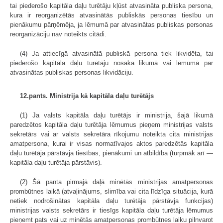
tai piederošo kapitāla daļu turētāju kļūst atvasināta publiska persona,
kura ir reorganizētās atvasinātās publiskās personas tiesību un
pienākumu pārņēmēja, ja lēmumā par atvasinātas publiskas personas
reorganizāciju nav noteikts citādi.
(4) Ja attiecīgā atvasinātā publiskā persona tiek likvidēta, tai
piederošo kapitāla daļu turētāju nosaka likumā vai lēmumā par
atvasinātas publiskas personas likvidāciju.
12.pants. Ministrija kā kapitāla daļu turētājs
(1) Ja valsts kapitāla daļu turētājs ir ministrija, šajā likumā
paredzētos kapitāla daļu turētāja lēmumus pieņem ministrijas valsts
sekretārs vai ar valsts sekretāra rīkojumu noteikta cita ministrijas
amatpersona, kurai ir visas normatīvajos aktos paredzētās kapitāla
daļu turētāja pārstāvja tiesības, pienākumi un atbildība (turpmāk arī —
kapitāla daļu turētāja pārstāvis).
(2) Šā panta pirmajā daļā minētās ministrijas amatpersonas
prombūtnes laikā (atvaļinājums, slimība vai cita līdzīga situācija, kurā
netiek nodrošinātas kapitāla daļu turētāja pārstāvja funkcijas)
ministrijas valsts sekretārs ir tiesīgs kapitāla daļu turētāja lēmumus
pieņemt pats vai uz minētās amatpersonas prombūtnes laiku pilnvarot