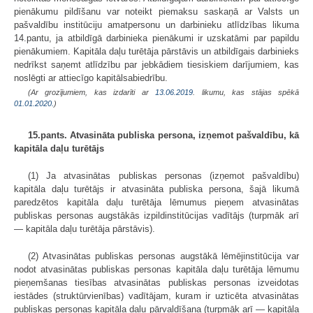
pienākumu pildīšanu var noteikt piemaksu saskaņā ar Valsts un
pašvaldību institūciju amatpersonu un darbinieku atlīdzības likuma
14.pantu, ja atbildīgā darbinieka pienākumi ir uzskatāmi par papildu
pienākumiem. Kapitāla daļu turētāja pārstāvis un atbildīgais darbinieks
nedrīkst saņemt atlīdzību par jebkādiem tiesiskiem darījumiem, kas
noslēgti ar attiecīgo kapitālsabiedrību.
(Ar grozījumiem, kas izdarīti ar
13.06.2019
. likumu, kas stājas spēkā
01.01.2020.
)
15.pants. Atvasināta publiska persona, izņemot pašvaldību, kā
kapitāla daļu turētājs
(1) Ja atvasinātas publiskas personas (izņemot pašvaldību)
kapitāla daļu turētājs ir atvasināta publiska persona, šajā likumā
paredzētos kapitāla daļu turētāja lēmumus pieņem atvasinātas
publiskas personas augstākās izpildinstitūcijas vadītājs (turpmāk arī
— kapitāla daļu turētāja pārstāvis).
(2) Atvasinātas publiskas personas augstākā lēmējinstitūcija var
nodot atvasinātas publiskas personas kapitāla daļu turētāja lēmumu
pieņemšanas tiesības atvasinātas publiskas personas izveidotas
iestādes (struktūrvienības) vadītājam, kuram ir uzticēta atvasinātas
publiskas personas kapitāla daļu pārvaldīšana (turpmāk arī — kapitāla