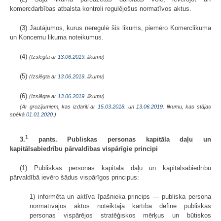
komercdarbības atbalsta kontroli regulējošus normatīvos aktus.
(3) Jautājumos, kurus neregulē šis likums, piemēro Komerclikuma
un Koncernu likuma noteikumus.
(4)
(Izslēgta ar
13.06.2019
. likumu)
(5)
(Izslēgta ar
13.06.2019
. likumu)
(6)
(Izslēgta ar
13.06.2019
. likumu)
(Ar grozījumiem, kas izdarīti ar
15.03.2018.
un
13.06.2019
. likumu, kas stājas
spēkā
01.01.2020.
)
1
3.
pants. Publiskas personas kapitāla daļu un
kapitālsabiedrību pārvaldības vispārīgie principi
(1) Publiskas personas kapitāla daļu un kapitālsabiedrību
pārvaldībā ievēro šādus vispārīgos principus:
1) informēta un aktīva īpašnieka princips — publiska persona
normatīvajos aktos noteiktajā kārtībā definē publiskas
personas vispārējos stratēģiskos mērķus un būtiskos