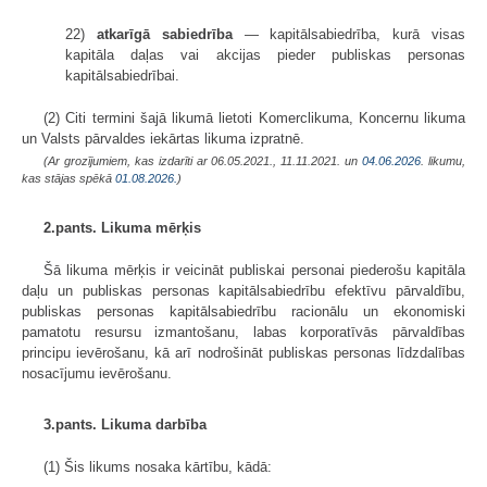
22)
atkarīgā sabiedrība
— kapitālsabiedrība, kurā visas
kapitāla daļas vai akcijas pieder publiskas personas
kapitālsabiedrībai.
(2) Citi termini šajā likumā lietoti Komerclikuma, Koncernu likuma
un Valsts pārvaldes iekārtas likuma izpratnē.
(Ar grozījumiem, kas izdarīti ar 06.05.2021., 11.11.2021. un
04.06.2026
. likumu,
kas stājas spēkā
01.08.2026.
)
2.pants. Likuma mērķis
Šā likuma mērķis ir veicināt publiskai personai piederošu kapitāla
daļu un publiskas personas kapitālsabiedrību efektīvu pārvaldību,
publiskas personas kapitālsabiedrību racionālu un ekonomiski
pamatotu resursu izmantošanu, labas korporatīvās pārvaldības
principu ievērošanu, kā arī nodrošināt publiskas personas līdzdalības
nosacījumu ievērošanu.
3.pants. Likuma darbība
(1) Šis likums nosaka kārtību, kādā: