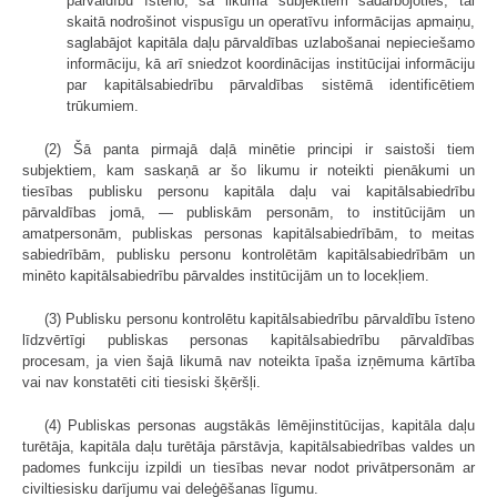
pārvaldību īsteno, šā likuma subjektiem sadarbojoties, tai
skaitā nodrošinot vispusīgu un operatīvu informācijas apmaiņu,
saglabājot kapitāla daļu pārvaldības uzlabošanai nepieciešamo
informāciju, kā arī sniedzot koordinācijas institūcijai informāciju
par kapitālsabiedrību pārvaldības sistēmā identificētiem
trūkumiem.
(2) Šā panta pirmajā daļā minētie principi ir saistoši tiem
subjektiem, kam saskaņā ar šo likumu ir noteikti pienākumi un
tiesības publisku personu kapitāla daļu vai kapitālsabiedrību
pārvaldības jomā, — publiskām personām, to institūcijām un
amatpersonām, publiskas personas kapitālsabiedrībām, to meitas
sabiedrībām, publisku personu kontrolētām kapitālsabiedrībām un
minēto kapitālsabiedrību pārvaldes institūcijām un to locekļiem.
(3) Publisku personu kontrolētu kapitālsabiedrību pārvaldību īsteno
līdzvērtīgi publiskas personas kapitālsabiedrību pārvaldības
procesam, ja vien šajā likumā nav noteikta īpaša izņēmuma kārtība
vai nav konstatēti citi tiesiski šķēršļi.
(4) Publiskas personas augstākās lēmējinstitūcijas, kapitāla daļu
turētāja, kapitāla daļu turētāja pārstāvja, kapitālsabiedrības valdes un
padomes funkciju izpildi un tiesības nevar nodot privātpersonām ar
civiltiesisku darījumu vai deleģēšanas līgumu.