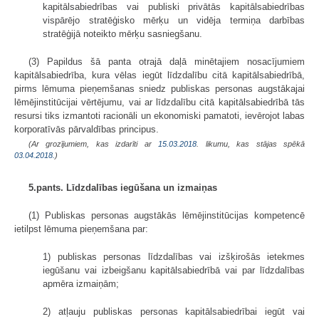
kapitālsabiedrības vai publiski privātās kapitālsabiedrības
vispārējo stratēģisko mērķu un vidēja termiņa darbības
stratēģijā noteikto mērķu sasniegšanu.
(3) Papildus šā panta otrajā daļā minētajiem nosacījumiem
kapitālsabiedrība, kura vēlas iegūt līdzdalību citā kapitālsabiedrībā,
pirms lēmuma pieņemšanas sniedz publiskas personas augstākajai
lēmējinstitūcijai vērtējumu, vai ar līdzdalību citā kapitālsabiedrībā tās
resursi tiks izmantoti racionāli un ekonomiski pamatoti, ievērojot labas
korporatīvās pārvaldības principus.
(Ar grozījumiem, kas izdarīti ar
15.03.2018
. likumu, kas stājas spēkā
03.04.2018.
)
5.pants. Līdzdalības iegūšana un izmaiņas
(1) Publiskas personas augstākās lēmējinstitūcijas kompetencē
ietilpst lēmuma pieņemšana par:
1) publiskas personas līdzdalības vai izšķirošās ietekmes
iegūšanu vai izbeigšanu kapitālsabiedrībā vai par līdzdalības
apmēra izmaiņām;
2) atļauju publiskas personas kapitālsabiedrībai iegūt vai