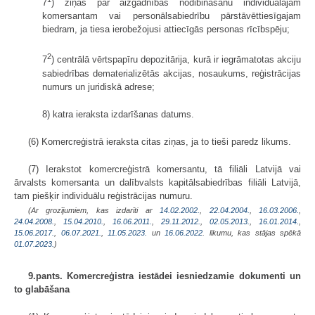
7
) ziņas par aizgādnības nodibināšanu individuālajam
komersantam vai personālsabiedrību pārstāvēttiesīgajam
biedram, ja tiesa ierobežojusi attiecīgās personas rīcībspēju;
2
7
) centrālā vērtspapīru depozitārija, kurā ir iegrāmatotas akciju
sabiedrības dematerializētās akcijas, nosaukums, reģistrācijas
numurs un juridiskā adrese;
8) katra ieraksta izdarīšanas datums.
(6) Komercreģistrā ieraksta citas ziņas, ja to tieši paredz likums.
(7) Ierakstot komercreģistrā komersantu, tā filiāli Latvijā vai
ārvalsts komersanta un dalībvalsts kapitālsabiedrības filiāli Latvijā,
tam piešķir individuālu reģistrācijas numuru.
(Ar grozījumiem, kas izdarīti ar
14.02.2002.
,
22.04.2004.
,
16.03.2006.
,
24.04.2008.
,
15.04.2010.
,
16.06.2011.
,
29.11.2012.
,
02.05.2013.
,
16.01.2014.
,
15.06.2017.
,
06.07.2021.
,
11.05.2023.
un
16.06.2022
. likumu, kas stājas spēkā
01.07.2023.
)
9.pants. Komercreģistra iestādei iesniedzamie dokumenti un
to glabāšana