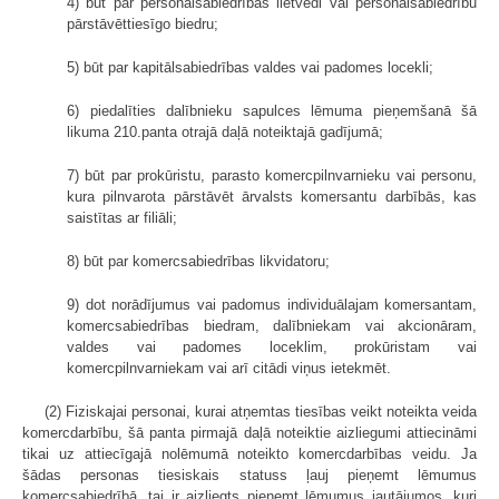
4) būt par personālsabiedrības lietvedi vai personālsabiedrību
pārstāvēttiesīgo biedru;
5) būt par kapitālsabiedrības valdes vai padomes locekli;
6) piedalīties dalībnieku sapulces lēmuma pieņemšanā šā
likuma 210.panta otrajā daļā noteiktajā gadījumā;
7) būt par prokūristu, parasto komercpilnvarnieku vai personu,
kura pilnvarota pārstāvēt ārvalsts komersantu darbībās, kas
saistītas ar filiāli;
8) būt par komercsabiedrības likvidatoru;
9) dot norādījumus vai padomus individuālajam komersantam,
komercsabiedrības biedram, dalībniekam vai akcionāram,
valdes vai padomes loceklim, prokūristam vai
komercpilnvarniekam vai arī citādi viņus ietekmēt.
(2) Fiziskajai personai, kurai atņemtas tiesības veikt noteikta veida
komercdarbību, šā panta pirmajā daļā noteiktie aizliegumi attiecināmi
tikai uz attiecīgajā nolēmumā noteikto komercdarbības veidu. Ja
šādas personas tiesiskais statuss ļauj pieņemt lēmumus
komercsabiedrībā, tai ir aizliegts pieņemt lēmumus jautājumos, kuri