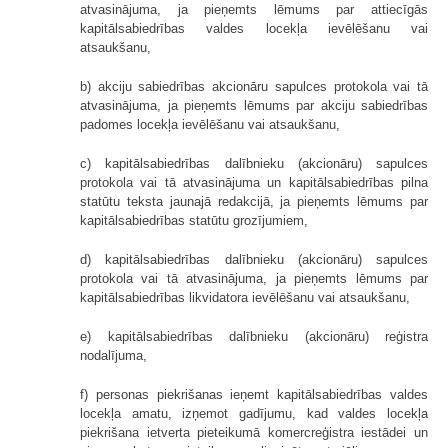
atvasinājuma, ja pieņemts lēmums par attiecīgās
kapitālsabiedrības valdes locekļa ievēlēšanu vai
atsaukšanu,
b) akciju sabiedrības akcionāru sapulces protokola vai tā
atvasinājuma, ja pieņemts lēmums par akciju sabiedrības
padomes locekļa ievēlēšanu vai atsaukšanu,
c) kapitālsabiedrības dalībnieku (akcionāru) sapulces
protokola vai tā atvasinājuma un kapitālsabiedrības pilna
statūtu teksta jaunajā redakcijā, ja pieņemts lēmums par
kapitālsabiedrības statūtu grozījumiem,
d) kapitālsabiedrības dalībnieku (akcionāru) sapulces
protokola vai tā atvasinājuma, ja pieņemts lēmums par
kapitālsabiedrības likvidatora ievēlēšanu vai atsaukšanu,
e) kapitālsabiedrības dalībnieku (akcionāru) reģistra
nodalījuma,
f) personas piekrišanas ieņemt kapitālsabiedrības valdes
locekļa amatu, izņemot gadījumu, kad valdes locekļa
piekrišana ietverta pieteikumā komercreģistra iestādei un