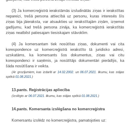
(3) Ja komercreģistrā ierakstāmās izsludinātās ziņas ir ierakstītas
nepareizi, trešā persona attiecībā uz personu, kuras interesēs šīs
ziņas bija jāieraksta, var atsaukties uz ierakstītajām ziņām, izņemot
gadījumu, kad trešā persona zināja, ka komercreģistrā ierakstītās
ziņas neatbilst patiesajam tiesiskajam stāvoklim.
(4) Ja komersantam tiek nosūtītas ziņas, dokumenti vai cita
korespondence uz komercreģistrā ierakstīto tā juridisko adresi,
uzskatāms, ka komersants šos dokumentus, ziņas vai citu
korespondenci ir saņēmis, ja nosūtītājs dokumentāri pierādījis, ka
šāda nosūtīšana ir veikta.
(Ar grozījumiem, kas izdarīti ar
14.02.2002.
un
06.07.2021
. likumu, kas stājas
spēkā
01.08.2021.
)
13.pants. Reģistrācijas apliecība
(Izslēgts ar
06.07.2021
. likumu, kas stājas spēkā
01.08.2021.
)
14.pants. Komersanta izslēgšana no komercreģistra
Komersantu izslēdz no komercreģistra, pamatojoties uz: