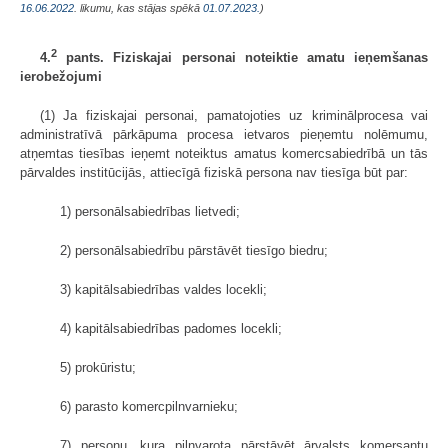
16.06.2022
. likumu, kas stājas spēkā
01.07.2023.
)
2
4.
pants. Fiziskajai personai noteiktie amatu ieņemšanas
ierobežojumi
(1) Ja fiziskajai personai, pamatojoties uz kriminālprocesa vai
administratīvā pārkāpuma procesa ietvaros pieņemtu nolēmumu,
atņemtas tiesības ieņemt noteiktus amatus komercsabiedrībā un tās
pārvaldes institūcijās, attiecīgā fiziskā persona nav tiesīga būt par:
1) personālsabiedrības lietvedi;
2) personālsabiedrību pārstāvēt tiesīgo biedru;
3) kapitālsabiedrības valdes locekli;
4) kapitālsabiedrības padomes locekli;
5) prokūristu;
6) parasto komercpilnvarnieku;
7) personu, kura pilnvarota pārstāvēt ārvalsts komersantu