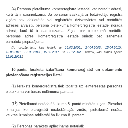
(4) Persona pieteikumā komercreģistra iestādei var norādīt adresi,
kurā tā ir sasniedzama. Ja personai saskaņā ar Iedzīvotāju reģistra
ziņām nav deklarētās vai reģistrētās dzīvesvietas vai norādītās
adreses ārvalstī, persona pieteikumā komercreģistra iestādei norāda
adresi, kurā tā ir sasniedzama. Ziņas par pieteikumā norādīto
personas adresi komercreģistra iestāde sniedz pēc saņēmēja
pamatota pieprasījuma.
(Ar grozījumiem, kas izdarīti ar
16.03.2006.
,
24.04.2008.
,
15.04.2010.
,
16.06.2011.
,
02.05.2013.
,
15.06.2017.
un
17.12.2020
. likumu, kas stājas spēkā
12.01.2021.
)
10.pants. Ieraksta izdarīšana komercreģistrā un dokumentu
pievienošana reģistrācijas lietai
(1) Ieraksts komercreģistrā tiek izdarīts uz ieinteresētās personas
pieteikuma vai tiesas nolēmuma pamata.
1
(1
) Pieteikumā norāda šā likuma 8. pantā minētās ziņas. Piesakot
izmaiņas komercreģistrā ierakstāmajās ziņās, pieteikumā norāda
veiktās izmaiņas atbilstoši šā likuma 8. pantam.
(2) Personas paraksts apliecināms notariāli: