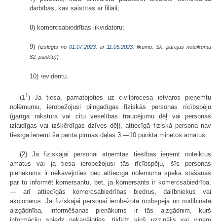
darbībās, kas saistītas ar filiāli;
8) komercsabiedrības likvidatoru;
9)
(izslēgts no
01.07.2023.
ar
11.05.2023
. likumu. Sk. pārejas noteikumu
;
82. punktu)
10) revidentu.
1
(1
) Ja tiesa, pamatojoties uz civilprocesa ietvaros pieņemtu
nolēmumu, ierobežojusi pilngadīgas fiziskās personas rīcībspēju
(garīga rakstura vai citu veselības traucējumu dēļ vai personas
izlaidīgas vai izšķērdīgas dzīves dēļ), attiecīgā fiziskā persona nav
tiesīga ieņemt šā panta pirmās daļas 3.—10.punktā minētos amatus.
(2) Ja fiziskajai personai atņemtas tiesības ieņemt noteiktus
amatus vai ja tiesa ierobežojusi tās rīcībspēju, šīs personas
pienākums ir nekavējoties pēc attiecīgā nolēmuma spēkā stāšanās
par to informēt komersantu, bet, ja komersants ir komercsabiedrība,
— arī attiecīgās komercsabiedrības biedrus, dalībniekus vai
akcionārus. Ja fiziskajai personai ierobežota rīcībspēja un nodibināta
aizgādnība, informēšanas pienākums ir tās aizgādnim, kurš
informāciju sniedz nekavējoties, tiklīdz viņš uzzinājis vai viņam