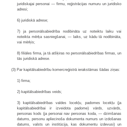
juridiskajai personai — firmu, reģistrācijas numuru un juridisko
adresi;
6) juridiskā adrese;
7) ja personālsabiedrība nodibināta uz noteiktu laiku vai
noteikta mērķa sasniegšanai, — laiks, uz kādu tā nodibināta,
vai mērķis;
8) filiāles firma, ja tā atšķiras no personālsabiedrības firmas, un
tās juridiskā adrese.
(3) Par kapitālsabiedrību komercreģistrā ierakstāmas šādas ziņas:
1) firma;
2) kapitālsabiedrības veids;
3) kapitālsabiedrības valdes locekļu, padomes locekļu (ja
kapitālsabiedrībai ir izveidota padome) vārds, uzvārds,
personas kods (ja personai nav personas koda, — dzimšanas
datums, personu apliecinoša dokumenta numurs un izdošanas
datums, valsts un institūcija, kas dokumentu izdevusi) un