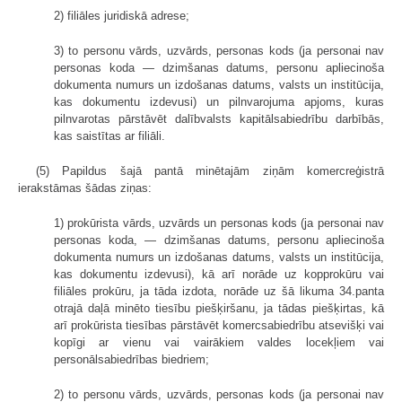
2) filiāles juridiskā adrese;
3) to personu vārds, uzvārds, personas kods (ja personai nav
personas koda — dzimšanas datums, personu apliecinoša
dokumenta numurs un izdošanas datums, valsts un institūcija,
kas dokumentu izdevusi) un pilnvarojuma apjoms, kuras
pilnvarotas pārstāvēt dalībvalsts kapitālsabiedrību darbībās,
kas saistītas ar filiāli.
(5) Papildus šajā pantā minētajām ziņām komercreģistrā
ierakstāmas šādas ziņas:
1) prokūrista vārds, uzvārds un personas kods (ja personai nav
personas koda, — dzimšanas datums, personu apliecinoša
dokumenta numurs un izdošanas datums, valsts un institūcija,
kas dokumentu izdevusi), kā arī norāde uz kopprokūru vai
filiāles prokūru, ja tāda izdota, norāde uz šā likuma 34.panta
otrajā daļā minēto tiesību piešķiršanu, ja tādas piešķirtas, kā
arī prokūrista tiesības pārstāvēt komercsabiedrību atsevišķi vai
kopīgi ar vienu vai vairākiem valdes locekļiem vai
personālsabiedrības biedriem;
2) to personu vārds, uzvārds, personas kods (ja personai nav