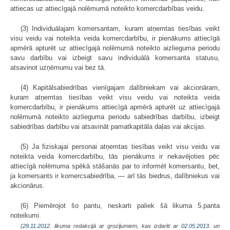
attiecas uz attiecīgajā nolēmumā noteikto komercdarbības veidu.
(3) Individuālajam komersantam, kuram atņemtas tiesības veikt
visu veidu vai noteikta veida komercdarbību, ir pienākums attiecīgā
apmērā apturēt uz attiecīgajā nolēmumā noteikto aizlieguma periodu
savu darbību vai izbeigt savu individuālā komersanta statusu,
atsavinot uzņēmumu vai bez tā.
(4) Kapitālsabiedrības vienīgajam dalībniekam vai akcionāram,
kuram atņemtas tiesības veikt visu veidu vai noteikta veida
komercdarbību, ir pienākums attiecīgā apmērā apturēt uz attiecīgajā
nolēmumā noteikto aizlieguma periodu sabiedrības darbību, izbeigt
sabiedrības darbību vai atsavināt pamatkapitāla daļas vai akcijas.
(5) Ja fiziskajai personai atņemtas tiesības veikt visu veidu vai
noteikta veida komercdarbību, tās pienākums ir nekavējoties pēc
attiecīgā nolēmuma spēkā stāšanās par to informēt komersantu, bet,
ja komersants ir komercsabiedrība, — arī tās biedrus, dalībniekus vai
akcionārus.
(6) Piemērojot šo pantu, neskarti paliek šā likuma 5.panta
noteikumi.
(
29.11.2012
. likuma redakcijā ar grozījumiem, kas izdarīti ar
02.05.2013.
un