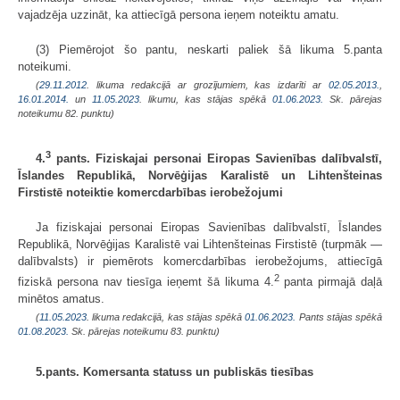
vajadzēja uzzināt, ka attiecīgā persona ieņem noteiktu amatu.
(3) Piemērojot šo pantu, neskarti paliek šā likuma 5.panta
noteikumi.
(
29.11.2012
. likuma redakcijā ar grozījumiem, kas izdarīti ar
02.05.2013.
,
16.01.2014.
un
11.05.2023
. likumu, kas stājas spēkā
01.06.2023.
Sk. pārejas
noteikumu 82. punktu)
3
4.
pants. Fiziskajai personai Eiropas Savienības dalībvalstī,
Īslandes Republikā, Norvēģijas Karalistē un Lihtenšteinas
Firstistē noteiktie komercdarbības ierobežojumi
Ja fiziskajai personai Eiropas Savienības dalībvalstī, Īslandes
Republikā, Norvēģijas Karalistē vai Lihtenšteinas Firstistē (turpmāk —
dalībvalsts) ir piemērots komercdarbības ierobežojums, attiecīgā
2
fiziskā persona nav tiesīga ieņemt šā likuma 4.
panta pirmajā daļā
minētos amatus.
(
11.05.2023
. likuma redakcijā, kas stājas spēkā
01.06.2023.
Pants stājas spēkā
01.08.2023.
Sk. pārejas noteikumu 83. punktu)
5.pants. Komersanta statuss un publiskās tiesības