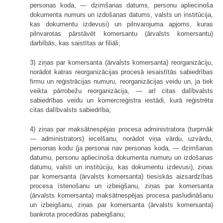
personas koda, — dzimšanas datums, personu apliecinoša
dokumenta numurs un izdošanas datums, valsts un institūcija,
kas dokumentu izdevusi) un pilnvarojuma apjoms, kuras
pilnvarotas pārstāvēt komersantu (ārvalsts komersantu)
darbībās, kas saistītas ar filiāli;
3) ziņas par komersanta (ārvalsts komersanta) reorganizāciju,
norādot katras reorganizācijas procesā iesaistītās sabiedrības
firmu un reģistrācijas numuru, reorganizācijas veidu un, ja tiek
veikta pārrobežu reorganizācija, — arī citas dalībvalsts
sabiedrības veidu un komercreģistra iestādi, kurā reģistrēta
citas dalībvalsts sabiedrība;
4) ziņas par maksātnespējas procesa administratora (turpmāk
— administrators) iecelšanu, norādot viņa vārdu, uzvārdu,
personas kodu (ja personai nav personas koda, — dzimšanas
datumu, personu apliecinoša dokumenta numuru un izdošanas
datumu, valsti un institūciju, kas dokumentu izdevusi), ziņas
par komersanta (ārvalsts komersanta) tiesiskās aizsardzības
procesa īstenošanu un izbeigšanu, ziņas par komersanta
(ārvalsts komersanta) maksātnespējas procesa pasludināšanu
un izbeigšanu, ziņas par komersanta (ārvalsts komersanta)
bankrota procedūras pabeigšanu;