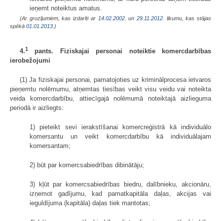
ieņemt noteiktus amatus.
(Ar grozījumiem, kas izdarīti ar
14.02.2002.
un
29.11.2012
. likumu, kas stājas
spēkā
01.01.2013.
)
1
4.
pants. Fiziskajai personai noteiktie komercdarbības
ierobežojumi
(1) Ja fiziskajai personai, pamatojoties uz kriminālprocesa ietvaros
pieņemtu nolēmumu, atņemtas tiesības veikt visu veidu vai noteikta
veida komercdarbību, attiecīgajā nolēmumā noteiktajā aizlieguma
periodā ir aizliegts:
1) pieteikt sevi ierakstīšanai komercreģistrā kā individuālo
komersantu un veikt komercdarbību kā individuālajam
komersantam;
2) būt par komercsabiedrības dibinātāju;
3) kļūt par komercsabiedrības biedru, dalībnieku, akcionāru,
izņemot gadījumu, kad pamatkapitāla daļas, akcijas vai
ieguldījuma (kapitāla) daļas tiek mantotas;