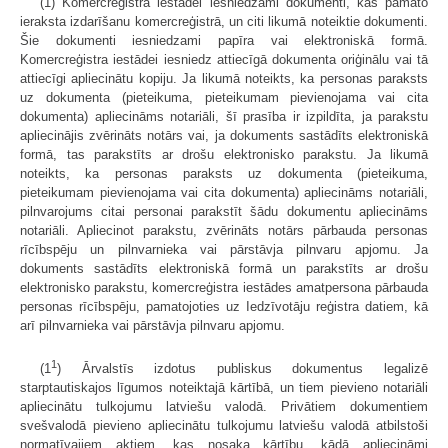
(1) Komercreģistra iestādei iesniedzami dokumenti, kas pamato
ieraksta izdarīšanu komercreģistrā, un citi likumā noteiktie dokumenti.
Šie dokumenti iesniedzami papīra vai elektroniskā formā.
Komercreģistra iestādei iesniedz attiecīgā dokumenta oriģinālu vai tā
attiecīgi apliecinātu kopiju. Ja likumā noteikts, ka personas paraksts
uz dokumenta (pieteikuma, pieteikumam pievienojama vai cita
dokumenta) apliecināms notariāli, šī prasība ir izpildīta, ja parakstu
apliecinājis zvērināts notārs vai, ja dokuments sastādīts elektroniskā
formā, tas parakstīts ar drošu elektronisko parakstu. Ja likumā
noteikts, ka personas paraksts uz dokumenta (pieteikuma,
pieteikumam pievienojama vai cita dokumenta) apliecināms notariāli,
pilnvarojums citai personai parakstīt šādu dokumentu apliecināms
notariāli. Apliecinot parakstu, zvērināts notārs pārbauda personas
rīcībspēju un pilnvarnieka vai pārstāvja pilnvaru apjomu. Ja
dokuments sastādīts elektroniskā formā un parakstīts ar drošu
elektronisko parakstu, komercreģistra iestādes amatpersona pārbauda
personas rīcībspēju, pamatojoties uz Iedzīvotāju reģistra datiem, kā
arī pilnvarnieka vai pārstāvja pilnvaru apjomu.
1
(1
) Ārvalstīs izdotus publiskus dokumentus legalizē
starptautiskajos līgumos noteiktajā kārtībā, un tiem pievieno notariāli
apliecinātu tulkojumu latviešu valodā. Privātiem dokumentiem
svešvalodā pievieno apliecinātu tulkojumu latviešu valodā atbilstoši
normatīvajiem aktiem, kas nosaka kārtību, kādā apliecināmi