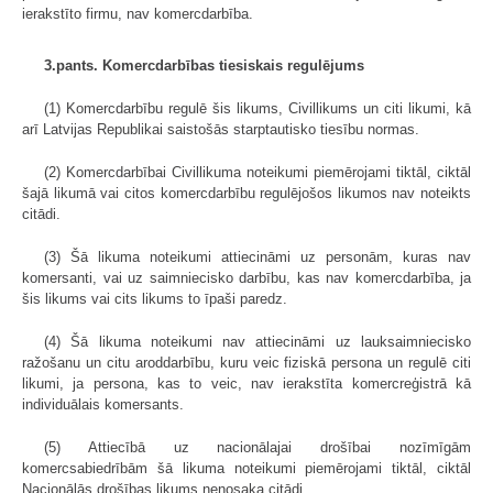
ierakstīto firmu, nav komercdarbība.
3.pants. Komercdarbības tiesiskais regulējums
(1) Komercdarbību regulē šis likums, Civillikums un citi likumi, kā
arī Latvijas Republikai saistošās starptautisko tiesību normas.
(2) Komercdarbībai Civillikuma noteikumi piemērojami tiktāl, ciktāl
šajā likumā vai citos komercdarbību regulējošos likumos nav noteikts
citādi.
(3) Šā likuma noteikumi attiecināmi uz personām, kuras nav
komersanti, vai uz saimniecisko darbību, kas nav komercdarbība, ja
šis likums vai cits likums to īpaši paredz.
(4) Šā likuma noteikumi nav attiecināmi uz lauksaimniecisko
ražošanu un citu aroddarbību, kuru veic fiziskā persona un regulē citi
likumi, ja persona, kas to veic, nav ierakstīta komercreģistrā kā
individuālais komersants.
(5) Attiecībā uz nacionālajai drošībai nozīmīgām
komercsabiedrībām šā likuma noteikumi piemērojami tiktāl, ciktāl
Nacionālās drošības likums nenosaka citādi.