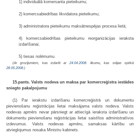
1) individuālā komersanta pieteikumu;
2) komercsabiedrības likvidatora pieteikumu;
3) administratora pieteikumu maksātnespējas procesa lietā;
4) komercsabiedrības pieteikumu reorganizācijas ieraksta
izdarīšanai;
5) tiesas nolēmumu.
(Ar grozījumiem, kas izdarīti ar
24.04.2008
. likumu, kas stājas spēkā
28.05.2008.
)
15.pants. Valsts nodeva un maksa par komercreģistra iestādes
sniegto pakalpojumu
(1) Par ierakstu izdarīšanu komercreģistrā un dokumentu
pievienošanu reģistrācijas lietai maksājama valsts nodeva. Valsts
nodevas apmērs nevar pārsniegt ar attiecīgā ieraksta izdarīšanu un
dokumentu pievienošanu reģistrācijas lietai saistītos administratīvos
izdevumus. Valsts nodevas apmēru, samaksas kārtību un
atvieglojumus nosaka Ministru kabinets.