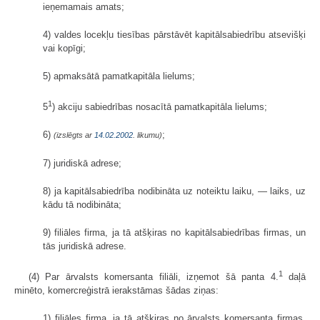
ieņemamais amats;
4) valdes locekļu tiesības pārstāvēt kapitālsabiedrību atsevišķi
vai kopīgi;
5) apmaksātā pamatkapitāla lielums;
1
5
) akciju sabiedrības nosacītā pamatkapitāla lielums;
6)
;
(izslēgts ar
14.02.2002
. likumu)
7) juridiskā adrese;
8) ja kapitālsabiedrība nodibināta uz noteiktu laiku, — laiks, uz
kādu tā nodibināta;
9) filiāles firma, ja tā atšķiras no kapitālsabiedrības firmas, un
tās juridiskā adrese.
1
(4) Par ārvalsts komersanta filiāli, izņemot šā panta 4.
daļā
minēto, komercreģistrā ierakstāmas šādas ziņas:
1) filiāles firma, ja tā atšķiras no ārvalsts komersanta firmas,