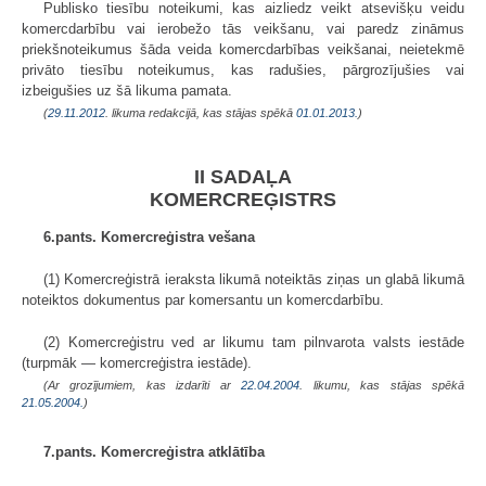
Publisko tiesību noteikumi, kas aizliedz veikt atsevišķu veidu
komercdarbību vai ierobežo tās veikšanu, vai paredz zināmus
priekšnoteikumus šāda veida komercdarbības veikšanai, neietekmē
privāto tiesību noteikumus, kas radušies, pārgrozījušies vai
izbeigušies uz šā likuma pamata.
(
29.11.2012
. likuma redakcijā, kas stājas spēkā
01.01.2013.
)
II SADAĻA
KOMERCREĢISTRS
6.pants. Komercreģistra vešana
(1) Komercreģistrā ieraksta likumā noteiktās ziņas un glabā likumā
noteiktos dokumentus par komersantu un komercdarbību.
(2) Komercreģistru ved ar likumu tam pilnvarota valsts iestāde
(turpmāk — komercreģistra iestāde).
(Ar grozījumiem, kas izdarīti ar
22.04.2004
. likumu, kas stājas spēkā
21.05.2004.
)
7.pants. Komercreģistra atklātība