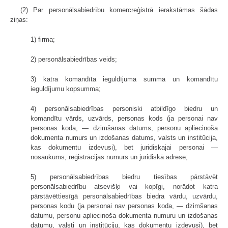
(2) Par personālsabiedrību komercreģistrā ierakstāmas šādas
ziņas:
1) firma;
2) personālsabiedrības veids;
3) katra komandīta ieguldījuma summa un komandītu
ieguldījumu kopsumma;
4) personālsabiedrības personiski atbildīgo biedru un
komandītu vārds, uzvārds, personas kods (ja personai nav
personas koda, — dzimšanas datums, personu apliecinoša
dokumenta numurs un izdošanas datums, valsts un institūcija,
kas dokumentu izdevusi), bet juridiskajai personai —
nosaukums, reģistrācijas numurs un juridiskā adrese;
5) personālsabiedrības biedru tiesības pārstāvēt
personālsabiedrību atsevišķi vai kopīgi, norādot katra
pārstāvēttiesīgā personālsabiedrības biedra vārdu, uzvārdu,
personas kodu (ja personai nav personas koda, — dzimšanas
datumu, personu apliecinoša dokumenta numuru un izdošanas
datumu, valsti un institūciju, kas dokumentu izdevusi), bet