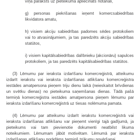
viņa paraksts uz pieteikuma apliecināts notariāli,
g) personas piekrišanas ieņemt komercsabiedrības
likvidatora amatu,
h) visiem akciju sabiedrības padomes sēdes protokoliem
vai to atvasinājumiem, ja tas paredzēts akciju sabiedrības
statūtos,
i) visiem kapitālsabiedrības dalībnieku (akcionāru) sapulces
protokoliem, ja tas paredzēts kapitālsabiedrības statūtos.
(3) Lēmumu par ieraksta izdarīšanu komercreģistrā, atteikumu
izdarīt ierakstu vai ieraksta izdarīšanas atlikšanu komercreģistra
iestādes amatpersona pieņem triju dienu laikā (neieskaitot brīvdienas
un svētku dienas) no pieteikuma saņemšanas dienas. Tādā pašā
termiņā komercreģistra iestādes amatpersona pieņem lēmumu par
ieraksta izdarīšanu komercreģistrā uz tiesas nolēmuma pamata.
(4) Lēmumu par atteikumu izdarīt ierakstu komercreģistrā vai
ieraksta izdarīšanas atlikšanu var pieņemt vienīgi tajā gadījumā, ja
pieteikums vai tam pievienotie dokumenti neatbilst likuma
noteikumiem. Lēmumam jābūt motivētam. Lēmumā par ieraksta
izdarīšanas atlikšanu norādāms termiņš trūkumu novēršanai.