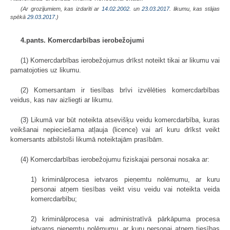
(Ar grozījumiem, kas izdarīti ar
14.02.2002.
un
23.03.2017
. likumu, kas stājas
spēkā
29.03.2017.
)
4.pants. Komercdarbības ierobežojumi
(1) Komercdarbības ierobežojumus drīkst noteikt tikai ar likumu vai
pamatojoties uz likumu.
(2) Komersantam ir tiesības brīvi izvēlēties komercdarbības
veidus, kas nav aizliegti ar likumu.
(3) Likumā var būt noteikta atsevišķu veidu komercdarbība, kuras
veikšanai nepieciešama atļauja (licence) vai arī kuru drīkst veikt
komersants atbilstoši likumā noteiktajām prasībām.
(4) Komercdarbības ierobežojumu fiziskajai personai nosaka ar:
1) kriminālprocesa ietvaros pieņemtu nolēmumu, ar kuru
personai atņem tiesības veikt visu veidu vai noteikta veida
komercdarbību;
2) kriminālprocesa vai administratīvā pārkāpuma procesa
ietvaros pieņemtu nolēmumu, ar kuru personai atņem tiesības