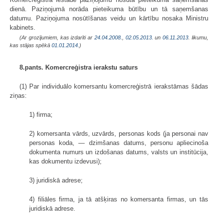
dienā. Paziņojumā norāda pieteikuma būtību un tā saņemšanas
datumu. Paziņojuma nosūtīšanas veidu un kārtību nosaka Ministru
kabinets.
(Ar grozījumiem, kas izdarīti ar
24.04.2008.
,
02.05.2013.
un
06.11.2013
. likumu,
kas stājas spēkā
01.01.2014.
)
8.pants. Komercreģistra ierakstu saturs
(1) Par individuālo komersantu komercreģistrā ierakstāmas šādas
ziņas:
1) firma;
2) komersanta vārds, uzvārds, personas kods (ja personai nav
personas koda, — dzimšanas datums, personu apliecinoša
dokumenta numurs un izdošanas datums, valsts un institūcija,
kas dokumentu izdevusi);
3) juridiskā adrese;
4) filiāles firma, ja tā atšķiras no komersanta firmas, un tās
juridiskā adrese.