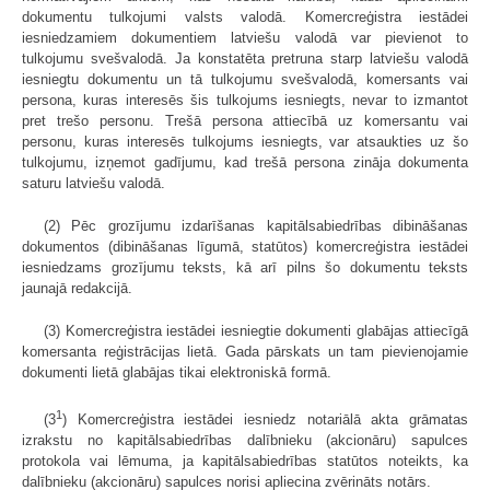
dokumentu tulkojumi valsts valodā. Komercreģistra iestādei
iesniedzamiem dokumentiem latviešu valodā var pievienot to
tulkojumu svešvalodā. Ja konstatēta pretruna starp latviešu valodā
iesniegtu dokumentu un tā tulkojumu svešvalodā, komersants vai
persona, kuras interesēs šis tulkojums iesniegts, nevar to izmantot
pret trešo personu. Trešā persona attiecībā uz komersantu vai
personu, kuras interesēs tulkojums iesniegts, var atsaukties uz šo
tulkojumu, izņemot gadījumu, kad trešā persona zināja dokumenta
saturu latviešu valodā.
(2) Pēc grozījumu izdarīšanas kapitālsabiedrības dibināšanas
dokumentos (dibināšanas līgumā, statūtos) komercreģistra iestādei
iesniedzams grozījumu teksts, kā arī pilns šo dokumentu teksts
jaunajā redakcijā.
(3) Komercreģistra iestādei iesniegtie dokumenti glabājas attiecīgā
komersanta reģistrācijas lietā. Gada pārskats un tam pievienojamie
dokumenti lietā glabājas tikai elektroniskā formā.
1
(3
) Komercreģistra iestādei iesniedz notariālā akta grāmatas
izrakstu no kapitālsabiedrības dalībnieku (akcionāru) sapulces
protokola vai lēmuma, ja kapitālsabiedrības statūtos noteikts, ka
dalībnieku (akcionāru) sapulces norisi apliecina zvērināts notārs.