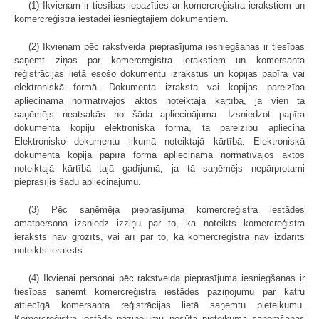
(1) Ikvienam ir tiesības iepazīties ar komercreģistra ierakstiem un
komercreģistra iestādei iesniegtajiem dokumentiem.
(2) Ikvienam pēc rakstveida pieprasījuma iesniegšanas ir tiesības
saņemt ziņas par komercreģistra ierakstiem un komersanta
reģistrācijas lietā esošo dokumentu izrakstus un kopijas papīra vai
elektroniskā formā. Dokumenta izraksta vai kopijas pareizība
apliecināma normatīvajos aktos noteiktajā kārtībā, ja vien tā
saņēmējs neatsakās no šāda apliecinājuma. Izsniedzot papīra
dokumenta kopiju elektroniskā formā, tā pareizību apliecina
Elektronisko dokumentu likumā noteiktajā kārtībā. Elektroniskā
dokumenta kopija papīra formā apliecināma normatīvajos aktos
noteiktajā kārtībā tajā gadījumā, ja tā saņēmējs nepārprotami
pieprasījis šādu apliecinājumu.
(3) Pēc saņēmēja pieprasījuma komercreģistra iestādes
amatpersona izsniedz izziņu par to, ka noteikts komercreģistra
ieraksts nav grozīts, vai arī par to, ka komercreģistrā nav izdarīts
noteikts ieraksts.
(4) Ikvienai personai pēc rakstveida pieprasījuma iesniegšanas ir
tiesības saņemt komercreģistra iestādes paziņojumu par katru
attiecīgā komersanta reģistrācijas lietā saņemtu pieteikumu.
Komercreģistra iestāde paziņojumu nosūta pieteikuma saņemšanas