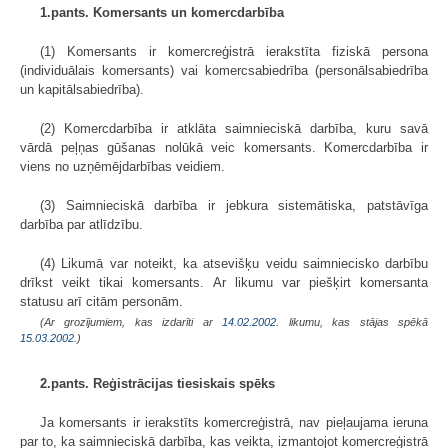
1.pants. Komersants un komercdarbība
(1) Komersants ir komercreģistrā ierakstīta fiziskā persona
(individuālais komersants) vai komercsabiedrība (personālsabiedrība
un kapitālsabiedrība).
(2) Komercdarbība ir atklāta saimnieciskā darbība, kuru savā
vārdā peļņas gūšanas nolūkā veic komersants. Komercdarbība ir
viens no uzņēmējdarbības veidiem.
(3) Saimnieciskā darbība ir jebkura sistemātiska, patstāvīga
darbība par atlīdzību.
(4) Likumā var noteikt, ka atsevišķu veidu saimniecisko darbību
drīkst veikt tikai komersants. Ar likumu var piešķirt komersanta
statusu arī citām personām.
(Ar grozījumiem, kas izdarīti ar
14.02.2002
. likumu, kas stājas spēkā
15.03.2002.
)
2.pants. Reģistrācijas tiesiskais spēks
Ja komersants ir ierakstīts komercreģistrā, nav pieļaujama ieruna
par to, ka saimnieciskā darbība, kas veikta, izmantojot komercreģistrā