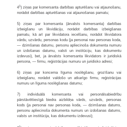
1
4
) ziņas par komersanta darbības apturēšanu vai atjaunošanu,
norādot darbības apturēšanas vai atjaunošanas pamatu;
5) ziņas par komersanta (ārvalsts komersanta) darbības
izbeigšanu un likvidāciju, norādot darbības izbeigšanas
pamatu, kā arī par likvidatora iecelšanu, norādot likvidatora
vārdu, uzvārdu, personas kodu (ja personai nav personas koda,
— dzimšanas datumu, personu apliecinoša dokumenta numuru
un izdošanas datumu, valsti un institūciju, kas dokumentu
izdevusi), bet, ja ārvalsts komersanta likvidators ir juridiskā
persona, — firmu, reģistrācijas numuru un juridisko adresi;
6) ziņas par koncerna līguma noslēgšanu, grozīšanu vai
izbeigšanu, norādot valdošo un atkarīgo firmu, reģistrācijas
numuru un līguma noslēgšanas datumu;
7) individuālā komersanta vai personālsabiedrību
pārstāvēttiesīgā biedra aizbildņa vārds, uzvārds, personas
kods (ja personai nav personas koda, — dzimšanas datums,
personu apliecinoša dokumenta numurs un izdošanas datums,
valsts un institūcija, kas dokumentu izdevusi);
1