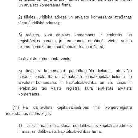
un ārvalsts komersanta firma;
2) filiāles juridiskā adrese un ārvalsts komersanta atrašanās
vieta (juridiskā adrese);
3) reģistrs, kurā ārvalsts komersants ir ierakstīts, un
reģistrācijas numurs, ja komersanta atrašanās vietas valsts
likums paredz komersanta ierakstīšanu reģistrā;
4) ārvalsts komersanta veids;
5) ārvalsts komersanta pamatkapitāla lielums, atsevišķi
norādot parakstītā un apmaksātā pamatkapitāla lielumu, ja
ārvalsts komersants ir kapitālsabiedrība un šīs ziņas ir
ierakstītas tās valsts reģistrā, kurā ierakstīts ārvalsts
komersants.
1
(4
) Par dalībvalsts kapitālsabiedrības filiāli komercreģistrā
ierakstāmas šādas ziņas:
1) filiāles firma, ja tā atšķiras no dalībvalsts kapitālsabiedrības
firmas, un dalībvalsts kapitālsabiedrības firma;