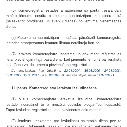
(5) Komercreģistra iestādes amatpersona šā panta trešajā daļā
minēto lēmumu nosūta pieteikuma iesniedzējam triju dienu laikā
(neieskaitot brīvdienas un svētku dienas) no lēmuma pieņemšanas
dienas.
(6) Pieteikuma iesniedzējam ir tiesības pārsūdzēt komercreģistra
iestādes amatpersonas lēmumu likumā noteiktajā kārtībā.
(7) Ieraksts komercreģistrā izdarāms un dokumenti reģistrācijas
lietai pievienojami tajā pašā dienā, kad pieņemts lēmums par ieraksta
izdarīšanu vai dokumentu pievienošanu reģistrācijas lietai.
(Ar grozījumiem, kas izdarīti ar
22.04.2004.
,
16.03.2006.
,
24.04.2008.
,
02.05.2013.
,
15.06.2017.
un
16.06.2022
. likumu, kas stājas spēkā
01.07.2023.
)
11. pants. Komercreģistra ierakstu izsludināšana
(1) Visus komercreģistra ierakstus izsludina, komercreģistra
iestādei nodrošinot to pirmreizēju publisku pieejamību tiešsaistē.
Tāpat izsludina reģistrācijas lietai pievienotos dokumentus.
(2) Ieraksts uzskatāms par izsludinātu nākamajā dienā pēc tā
izdarīšanas. Dokumenti uzskatāmi par izsludinātiem nākamajā dienā