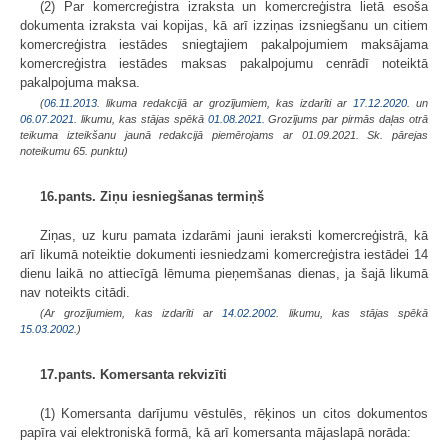
(2) Par komercreģistra izraksta un komercreģistra lietā esoša
dokumenta izraksta vai kopijas, kā arī izziņas izsniegšanu un citiem
komercreģistra iestādes sniegtajiem pakalpojumiem maksājama
komercreģistra iestādes maksas pakalpojumu cenrādī noteiktā
pakalpojuma maksa.
(
06.11.2013
. likuma redakcijā ar grozījumiem, kas izdarīti ar
17.12.2020.
un
06.07.2021
. likumu, kas stājas spēkā
01.08.2021.
Grozījums par pirmās daļas otrā
teikuma izteikšanu jaunā redakcijā piemērojams ar 01.09.2021. Sk. pārejas
noteikumu 65. punktu)
16.pants. Ziņu iesniegšanas termiņš
Ziņas, uz kuru pamata izdarāmi jauni ieraksti komercreģistrā, kā
arī likumā noteiktie dokumenti iesniedzami komercreģistra iestādei 14
dienu laikā no attiecīgā lēmuma pieņemšanas dienas, ja šajā likumā
nav noteikts citādi.
(Ar grozījumiem, kas izdarīti ar
14.02.2002
. likumu, kas stājas spēkā
15.03.2002.
)
17.pants. Komersanta rekvizīti
(1) Komersanta darījumu vēstulēs, rēķinos un citos dokumentos
papīra vai elektroniskā formā, kā arī komersanta mājaslapā norāda: