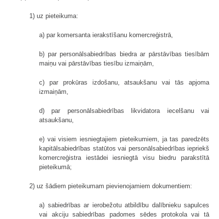
1) uz pieteikuma:
a) par komersanta ierakstīšanu komercreģistrā,
b) par personālsabiedrības biedra ar pārstāvības tiesībām
maiņu vai pārstāvības tiesību izmaiņām,
c) par prokūras izdošanu, atsaukšanu vai tās apjoma
izmaiņām,
d) par personālsabiedrības likvidatora iecelšanu vai
atsaukšanu,
e) vai visiem iesniegtajiem pieteikumiem, ja tas paredzēts
kapitālsabiedrības statūtos vai personālsabiedrības iepriekš
komercreģistra iestādei iesniegtā visu biedru parakstītā
pieteikumā;
2) uz šādiem pieteikumam pievienojamiem dokumentiem:
a) sabiedrības ar ierobežotu atbildību dalībnieku sapulces
vai akciju sabiedrības padomes sēdes protokola vai tā