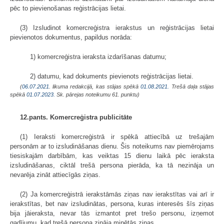
pēc to pievienošanas reģistrācijas lietai.
(3) Izsludinot komercreģistra ierakstus un reģistrācijas lietai
pievienotos dokumentus, papildus norāda:
1) komercreģistra ieraksta izdarīšanas datumu;
2) datumu, kad dokuments pievienots reģistrācijas lietai.
(
06.07.2021
. likuma redakcijā, kas stājas spēkā
01.08.2021.
Trešā daļa stājas
spēkā
01.07.2023.
Sk. pārejas noteikumu 61. punktu)
12.pants. Komercreģistra publicitāte
(1) Ieraksti komercreģistrā ir spēkā attiecībā uz trešajām
personām ar to izsludināšanas dienu. Šis noteikums nav piemērojams
tiesiskajām darbībām, kas veiktas 15 dienu laikā pēc ieraksta
izsludināšanas, ciktāl trešā persona pierāda, ka tā nezināja un
nevarēja zināt attiecīgās ziņas.
(2) Ja komercreģistrā ierakstāmās ziņas nav ierakstītas vai arī ir
ierakstītas, bet nav izsludinātas, persona, kuras interesēs šīs ziņas
bija jāieraksta, nevar tās izmantot pret trešo personu, izņemot
gadījumu, kad trešā persona zināja minētās ziņas.