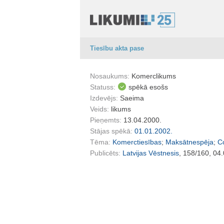
Tiesību akta pase
Nosaukums:
Komerclikums
Statuss:
spēkā esošs
Izdevējs:
Saeima
Veids:
likums
Pieņemts:
13.04.2000.
Stājas spēkā:
01.01.2002.
Tēma:
Komerctiesības
;
Maksātnespēja
;
C
Publicēts:
Latvijas Vēstnesis
, 158/160, 04.