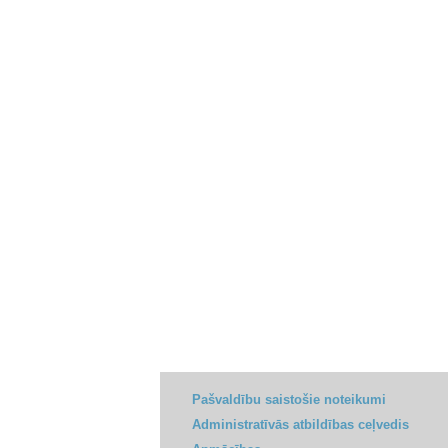
Pašvaldību saistošie noteikumi
Administratīvās atbildības ceļvedis