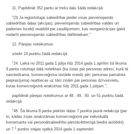
11. Papildināt 352.pantu ar trešo daļu šādā redakcijā:
"(3) Ja iegūstošajai sabiedrībai pieder visas pievienojamās
sabiedrības daļas (akcijas), pievienojamās sabiedrības valdes un
padomes locekļi neatbild par zaudējumiem, kas reorganizācijas gaitā
nodarīti pievienojamās sabiedrības dalībniekam."
12. Pārejas noteikumos:
izteikt 24.punktu šādā redakcijā:
"24. Laikā no 2011.gada 1.jūlija līdz 2014.gada 1.aprīlim šā likuma
9.panta ceturtajā daļā noteiktais (ka ziņas par personas adresi, kurā tā
sasniedzama, komercreģistra iestāde sniedz pēc personas pamatota
pieprasījuma) neattiecas uz tām ziņām par personas dzīvesvietu,
kuras komercreģistrā ierakstītas līdz 2011.gada 1.jūlijam.";
papildināt pārejas noteikumus ar 48., 49., 50. un 51.punktu šādā
redakcijā:
"48. Šā likuma 8.panta piektās daļas 7.punkta jaunā redakcija (par
to, kādas ziņas ierakstāmas komercreģistrā par individuālā
komersanta vai personālsabiedrību pārstāvēttiesīgā biedra aizbildni)
1
un 7.
punkts stājas spēkā 2014.gada 1.septembrī.