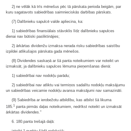
2) ne vēlāk kā trīs mēnešus pēc tā pārskata perioda beigām, par
kuru sagatavots sabiedrības saimnieciskās darbības pārskats.
(7) Dalībnieku sapulcē valde apliecina, ka:
1) sabiedrības finansiālais stāvoklis līdz dalībnieku sapulces
dienai nav būtiski pasliktinājies;
2) ārkārtas dividenžu izmaksa nerada risku sabiedrības saistību
izpildei atlikušajos pārskata gada mēnešos.
(8) Dividendes saskaņā ar šā panta noteikumiem var noteikt un
izmaksāt, ja dalībnieku sapulces lēmuma pieņemšanas dienā:
1) sabiedrībai nav nodokļu parādu;
2) sabiedrībai nav atliktu vai termiņos sadalītu nodokļu maksājumu
un sabiedrības veicamie nodokļu avansa maksājumi nav samazināti.
(9) Sabiedrība ar ierobežotu atbildību, kas atbilst šā likuma
1
185.
panta pirmās daļas noteikumiem, nedrīkst noteikt un izmaksāt
ārkārtas dividendes."
6. 180.panta trešajā daļā:
izteikt 1.punktu šādā redakcijā: