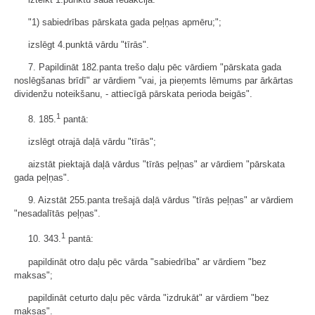
"1) sabiedrības pārskata gada peļņas apmēru;";
izslēgt 4.punktā vārdu "tīrās".
7. Papildināt 182.panta trešo daļu pēc vārdiem "pārskata gada
noslēgšanas brīdī" ar vārdiem "vai, ja pieņemts lēmums par ārkārtas
dividenžu noteikšanu, - attiecīgā pārskata perioda beigās".
1
8. 185.
pantā:
izslēgt otrajā daļā vārdu "tīrās";
aizstāt piektajā daļā vārdus "tīrās peļņas" ar vārdiem "pārskata
gada peļņas".
9. Aizstāt 255.panta trešajā daļā vārdus "tīrās peļņas" ar vārdiem
"nesadalītās peļņas".
1
10. 343.
pantā:
papildināt otro daļu pēc vārda "sabiedrība" ar vārdiem "bez
maksas";
papildināt ceturto daļu pēc vārda "izdrukāt" ar vārdiem "bez
maksas".