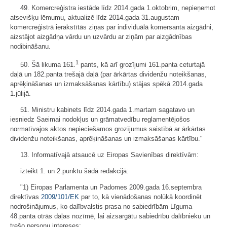
49. Komercreģistra iestāde līdz 2014.gada 1.oktobrim, nepieņemot
atsevišķu lēmumu, aktualizē līdz 2014.gada 31.augustam
komercreģistrā ierakstītās ziņas par individuālā komersanta aizgādni,
aizstājot aizgādņa vārdu un uzvārdu ar ziņām par aizgādnības
nodibināšanu.
1
50. Šā likuma 161.
pants, kā arī grozījumi 161.panta ceturtajā
daļā un 182.panta trešajā daļā (par ārkārtas dividenžu noteikšanas,
aprēķināšanas un izmaksāšanas kārtību) stājas spēkā 2014.gada
1.jūlijā.
51. Ministru kabinets līdz 2014.gada 1.martam sagatavo un
iesniedz Saeimai nodokļus un grāmatvedību reglamentējošos
normatīvajos aktos nepieciešamos grozījumus saistībā ar ārkārtas
dividenžu noteikšanas, aprēķināšanas un izmaksāšanas kārtību."
13. Informatīvajā atsaucē uz Eiropas Savienības direktīvām:
izteikt 1. un 2.punktu šādā redakcijā:
"1) Eiropas Parlamenta un Padomes 2009.gada 16.septembra
direktīvas
2009/101/EK
par to, kā vienādošanas nolūkā koordinēt
nodrošinājumus, ko dalībvalstis prasa no sabiedrībām Līguma
48.panta otrās daļas nozīmē, lai aizsargātu sabiedrību dalībnieku un
trešo personu intereses;