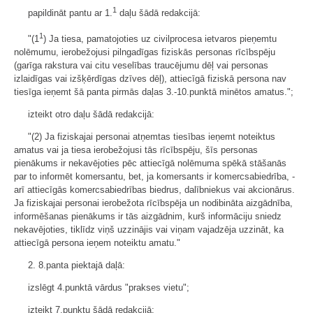
1
papildināt pantu ar 1.
daļu šādā redakcijā:
1
"(1
) Ja tiesa, pamatojoties uz civilprocesa ietvaros pieņemtu
nolēmumu, ierobežojusi pilngadīgas fiziskās personas rīcībspēju
(garīga rakstura vai citu veselības traucējumu dēļ vai personas
izlaidīgas vai izšķērdīgas dzīves dēļ), attiecīgā fiziskā persona nav
tiesīga ieņemt šā panta pirmās daļas 3.-10.punktā minētos amatus.";
izteikt otro daļu šādā redakcijā:
"(2) Ja fiziskajai personai atņemtas tiesības ieņemt noteiktus
amatus vai ja tiesa ierobežojusi tās rīcībspēju, šīs personas
pienākums ir nekavējoties pēc attiecīgā nolēmuma spēkā stāšanās
par to informēt komersantu, bet, ja komersants ir komercsabiedrība, -
arī attiecīgās komercsabiedrības biedrus, dalībniekus vai akcionārus.
Ja fiziskajai personai ierobežota rīcībspēja un nodibināta aizgādnība,
informēšanas pienākums ir tās aizgādnim, kurš informāciju sniedz
nekavējoties, tiklīdz viņš uzzinājis vai viņam vajadzēja uzzināt, ka
attiecīgā persona ieņem noteiktu amatu."
2. 8.panta piektajā daļā:
izslēgt 4.punktā vārdus "prakses vietu";
izteikt 7.punktu šādā redakcijā: