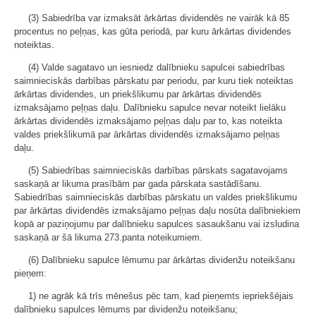
(3) Sabiedrība var izmaksāt ārkārtas dividendēs ne vairāk kā 85
procentus no peļņas, kas gūta periodā, par kuru ārkārtas dividendes
noteiktas.
(4) Valde sagatavo un iesniedz dalībnieku sapulcei sabiedrības
saimnieciskās darbības pārskatu par periodu, par kuru tiek noteiktas
ārkārtas dividendes, un priekšlikumu par ārkārtas dividendēs
izmaksājamo peļņas daļu. Dalībnieku sapulce nevar noteikt lielāku
ārkārtas dividendēs izmaksājamo peļņas daļu par to, kas noteikta
valdes priekšlikumā par ārkārtas dividendēs izmaksājamo peļņas
daļu.
(5) Sabiedrības saimnieciskās darbības pārskats sagatavojams
saskaņā ar likuma prasībām par gada pārskata sastādīšanu.
Sabiedrības saimnieciskās darbības pārskatu un valdes priekšlikumu
par ārkārtas dividendēs izmaksājamo peļņas daļu nosūta dalībniekiem
kopā ar paziņojumu par dalībnieku sapulces sasaukšanu vai izsludina
saskaņā ar šā likuma 273.panta noteikumiem.
(6) Dalībnieku sapulce lēmumu par ārkārtas dividenžu noteikšanu
pieņem:
1) ne agrāk kā trīs mēnešus pēc tam, kad pieņemts iepriekšējais
dalībnieku sapulces lēmums par dividenžu noteikšanu;