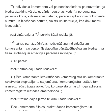
"7) individuālā komersanta vai personālsabiedrību pārstāvēttiesīgā
biedra aizbildņa vārds, uzvārds, personas kods (ja personai nav
personas koda, - dzimšanas datums, personu apliecinoša dokumenta
numurs un izdošanas datums, valsts un institūcija, kas dokumentu
izdevusi);";
1
papildināt daļu ar 7.
punktu šādā redakcijā:
1
"7
) ziņas par aizgādnības nodibināšanu individuālajam
komersantam vai personālsabiedrību pārstāvēttiesīgajam biedram, ja
tiesa ierobežojusi attiecīgās personas rīcībspēju;".
3. 13.pantā:
izteikt pirmo daļu šādā redakcijā:
"(1) Pēc komersanta ierakstīšanas komercreģistrā un komersanta
rakstveida pieprasījuma saņemšanas komercreģistra iestāde tam
izsniedz reģistrācijas apliecību, ko paraksta un ar zīmogu apliecina
komercreģistra iestādes amatpersona.";
izteikt trešās daļas pirmo teikumu šādā redakcijā:
"Pēc komersanta filiāles ierakstīšanas komercreģistrā un