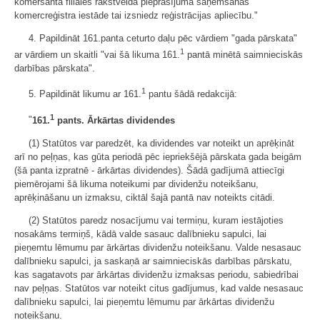
komersanta filiāles rakstveida pieprasījuma saņemšanas
komercreģistra iestāde tai izsniedz reģistrācijas apliecību."
4. Papildināt 161.panta ceturto daļu pēc vārdiem "gada pārskata"
1
ar vārdiem un skaitli "vai šā likuma 161.
pantā minētā saimnieciskās
darbības pārskata".
1
5. Papildināt likumu ar 161.
pantu šādā redakcijā:
1
"
161.
pants. Ārkārtas dividendes
(1) Statūtos var paredzēt, ka dividendes var noteikt un aprēķināt
arī no peļņas, kas gūta periodā pēc iepriekšējā pārskata gada beigām
(šā panta izpratnē - ārkārtas dividendes). Šādā gadījumā attiecīgi
piemērojami šā likuma noteikumi par dividenžu noteikšanu,
aprēķināšanu un izmaksu, ciktāl šajā pantā nav noteikts citādi.
(2) Statūtos paredz nosacījumu vai termiņu, kuram iestājoties
nosakāms termiņš, kādā valde sasauc dalībnieku sapulci, lai
pieņemtu lēmumu par ārkārtas dividenžu noteikšanu. Valde nesasauc
dalībnieku sapulci, ja saskaņā ar saimnieciskās darbības pārskatu,
kas sagatavots par ārkārtas dividenžu izmaksas periodu, sabiedrībai
nav peļņas. Statūtos var noteikt citus gadījumus, kad valde nesasauc
dalībnieku sapulci, lai pieņemtu lēmumu par ārkārtas dividenžu
noteikšanu.