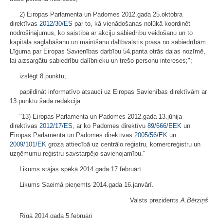
2) Eiropas Parlamenta un Padomes 2012.gada 25.oktobra
direktīvas
2012/30/ES
par to, kā vienādošanas nolūkā koordinēt
nodrošinājumus, ko saistībā ar akciju sabiedrību veidošanu un to
kapitāla saglabāšanu un mainīšanu dalībvalstis prasa no sabiedrībām
Līguma par Eiropas Savienības darbību 54.panta otrās daļas nozīmē,
lai aizsargātu sabiedrību dalībnieku un trešo personu intereses;";
izslēgt 8.punktu;
papildināt informatīvo atsauci uz Eiropas Savienības direktīvām ar
13.punktu šādā redakcijā:
"13) Eiropas Parlamenta un Padomes 2012.gada 13.jūnija
direktīvas
2012/17/ES
, ar ko Padomes direktīvu
89/666/EEK
un
Eiropas Parlamenta un Padomes direktīvas
2005/56/EK
un
2009/101/EK
groza attiecībā uz centrālo reģistru, komercreģistru un
uzņēmumu reģistru savstarpējo savienojamību."
Likums stājas spēkā 2014.gada 17.februārī.
Likums Saeimā pieņemts 2014.gada 16.janvārī.
Valsts prezidents
A.Bērziņš
Rīgā 2014.gada 5.februārī