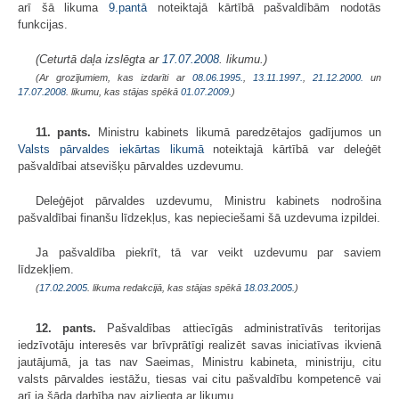
arī šā likuma
9.pantā
noteiktajā kārtībā pašvaldībām nodotās
funkcijas.
(Ceturtā daļa izslēgta ar
17.07.2008
. likumu.)
(Ar grozījumiem, kas izdarīti ar
08.06.1995.
,
13.11.1997.
,
21.12.2000.
un
17.07.2008
. likumu, kas stājas spēkā
01.07.2009.
)
11. pants.
Ministru kabinets likumā paredzētajos gadījumos un
Valsts pārvaldes iekārtas likumā
noteiktajā kārtībā var deleģēt
pašvaldībai atsevišķu pārvaldes uzdevumu.
Deleģējot pārvaldes uzdevumu, Ministru kabinets nodrošina
pašvaldībai finanšu līdzekļus, kas nepieciešami šā uzdevuma izpildei.
Ja pašvaldība piekrīt, tā var veikt uzdevumu par saviem
līdzekļiem.
(
17.02.2005
. likuma redakcijā, kas stājas spēkā
18.03.2005.
)
12. pants.
Pašvaldības attiecīgās administratīvās teritorijas
iedzīvotāju interesēs var brīvprātīgi realizēt savas iniciatīvas ikvienā
jautājumā, ja tas nav Saeimas, Ministru kabineta, ministriju, citu
valsts pārvaldes iestāžu, tiesas vai citu pašvaldību kompetencē vai
arī ja šāda darbība nav aizliegta ar likumu.