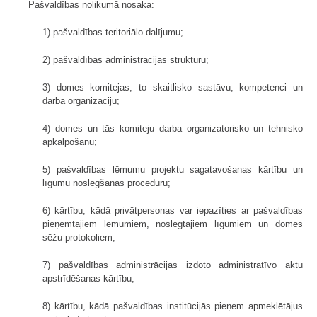
Pašvaldības nolikumā nosaka:
1) pašvaldības teritoriālo dalījumu;
2) pašvaldības administrācijas struktūru;
3) domes komitejas, to skaitlisko sastāvu, kompetenci un
darba organizāciju;
4) domes un tās komiteju darba organizatorisko un tehnisko
apkalpošanu;
5) pašvaldības lēmumu projektu sagatavošanas kārtību un
līgumu noslēgšanas procedūru;
6) kārtību, kādā privātpersonas var iepazīties ar pašvaldības
pieņemtajiem lēmumiem, noslēgtajiem līgumiem un domes
sēžu protokoliem;
7) pašvaldības administrācijas izdoto administratīvo aktu
apstrīdēšanas kārtību;
8) kārtību, kādā pašvaldības institūcijās pieņem apmeklētājus