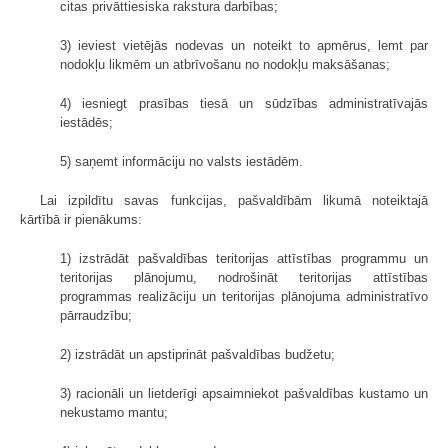
citas privāttiesiska rakstura darbības;
3) ieviest vietējās nodevas un noteikt to apmērus, lemt par
nodokļu likmēm un atbrīvošanu no nodokļu maksāšanas;
4) iesniegt prasības tiesā un sūdzības administratīvajās
iestādēs;
5) saņemt informāciju no valsts iestādēm.
Lai izpildītu savas funkcijas, pašvaldībām likumā noteiktajā
kārtībā ir pienākums:
1) izstrādāt pašvaldības teritorijas attīstības programmu un
teritorijas plānojumu, nodrošināt teritorijas attīstības
programmas realizāciju un teritorijas plānojuma administratīvo
pārraudzību;
2) izstrādāt un apstiprināt pašvaldības budžetu;
3) racionāli un lietderīgi apsaimniekot pašvaldības kustamo un
nekustamo mantu;