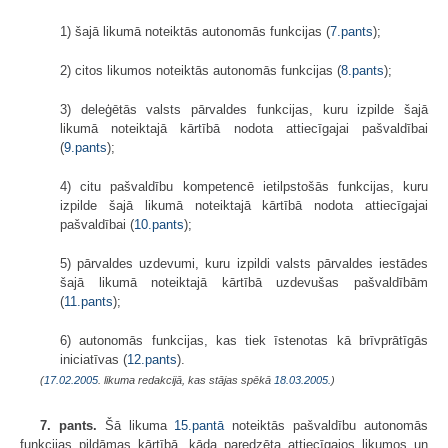
1) šajā likumā noteiktās autonomās funkcijas (
7.pants
);
2) citos likumos noteiktās autonomās funkcijas (
8.pants
);
3) deleģētās valsts pārvaldes funkcijas, kuru izpilde šajā
likumā noteiktajā kārtībā nodota attiecīgajai pašvaldībai
(
9.pants
);
4) citu pašvaldību kompetencē ietilpstošās funkcijas, kuru
izpilde šajā likumā noteiktajā kārtībā nodota attiecīgajai
pašvaldībai (
10.pants
);
5) pārvaldes uzdevumi, kuru izpildi valsts pārvaldes iestādes
šajā likumā noteiktajā kārtībā uzdevušas pašvaldībām
(
11.pants
);
6) autonomās funkcijas, kas tiek īstenotas kā brīvprātīgās
iniciatīvas (
12.pants
).
(
17.02.2005
. likuma redakcijā, kas stājas spēkā
18.03.2005.
)
7. pants.
Šā likuma
15.pantā
noteiktās pašvaldību autonomās
funkcijas pildāmas kārtībā, kāda paredzēta attiecīgajos likumos un