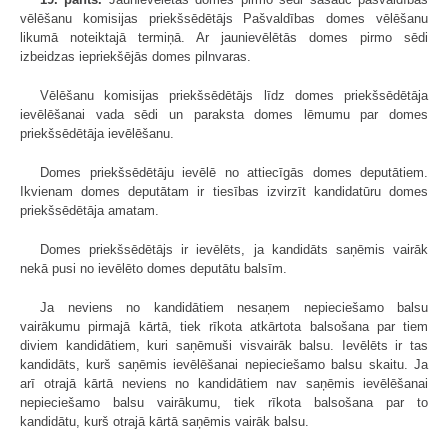
vēlēšanu komisijas priekšsēdētājs Pašvaldības domes vēlēšanu
likumā noteiktajā termiņā. Ar jaunievēlētās domes pirmo sēdi
izbeidzas iepriekšējās domes pilnvaras.
Vēlēšanu komisijas priekšsēdētājs līdz domes priekšsēdētāja
ievēlēšanai vada sēdi un paraksta domes lēmumu par domes
priekšsēdētāja ievēlēšanu.
Domes priekšsēdētāju ievēlē no attiecīgās domes deputātiem.
Ikvienam domes deputātam ir tiesības izvirzīt kandidatūru domes
priekšsēdētāja amatam.
Domes priekšsēdētājs ir ievēlēts, ja kandidāts saņēmis vairāk
nekā pusi no ievēlēto domes deputātu balsīm.
Ja neviens no kandidātiem nesaņem nepieciešamo balsu
vairākumu pirmajā kārtā, tiek rīkota atkārtota balsošana par tiem
diviem kandidātiem, kuri saņēmuši visvairāk balsu. Ievēlēts ir tas
kandidāts, kurš saņēmis ievēlēšanai nepieciešamo balsu skaitu. Ja
arī otrajā kārtā neviens no kandidātiem nav saņēmis ievēlēšanai
nepieciešamo balsu vairākumu, tiek rīkota balsošana par to
kandidātu, kurš otrajā kārtā saņēmis vairāk balsu.