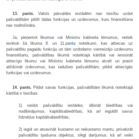
13. pants.
Valsts pārvaldes iestādēm nav tiesību uzdot
pašvaldībām pildīt tādas funkcijas un uzdevumus, kuru finansēšana
nav nodrošināta.
Ja, pieņemot likumus vai Ministru kabineta lēmumus, netiek
ievēroti šā likuma
8.
un
11.panta
noteikumi, kas attiecas uz
pašvaldību pagaidu funkciju un tām uzdodamo vienreizējo uzdevumu
finansēšanu, pašvaldības likumā noteiktajā kārtībā var ierosināt
attiecīgo likumu vai Ministru kabineta lēmumu atcelt un prasīt
atlīdzināt izdevumus, kas radušies pašvaldībām, pildot attiecīgās
funkcijas vai uzdevumus.
14. pants.
Pildot savas funkcijas, pašvaldībām likumā noteiktajā
kārtībā ir tiesības:
1) veidot pašvaldību iestādes, dibināt biedrības vai
nodibinājumus, kapitālsabiedrības, kā arī ieguldīt savus
līdzekļus kapitālsabiedrībās;
2) iegūt un atsavināt kustamo un nekustamo mantu, privatizēt
pašvaldību īpašuma objektus, slēgt darījumus, kā arī veikt