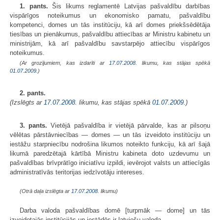
1. pants.
Šis likums reglamentē Latvijas pašvaldību darbības
vispārīgos noteikumus un ekonomisko pamatu, pašvaldību
kompetenci, domes un tās institūciju, kā arī domes priekšsēdētāja
tiesības un pienākumus, pašvaldību attiecības ar Ministru kabinetu un
ministrijām, kā arī pašvaldību savstarpējo attiecību vispārīgos
noteikumus.
(Ar grozījumiem, kas izdarīti ar
17.07.2008
. likumu, kas stājas spēkā
01.07.2009.
)
2. pants.
(Izslēgts ar
17.07.2008
. likumu, kas stājas spēkā
01.07.2009.
)
3. pants.
Vietējā pašvaldība ir vietējā pārvalde, kas ar pilsoņu
vēlētas pārstāvniecības — domes — un tās izveidoto institūciju un
iestāžu starpniecību nodrošina likumos noteikto funkciju, kā arī šajā
likumā paredzētajā kārtībā Ministru kabineta doto uzdevumu un
pašvaldības brīvprātīgo iniciatīvu izpildi, ievērojot valsts un attiecīgās
administratīvās teritorijas iedzīvotāju intereses.
(Otrā daļa izslēgta ar
17.07.2008
. likumu)
Darba valoda pašvaldības domē [turpmāk — dome] un tās
izveidotajās institūcijās un iestādēs ir latviešu valoda.