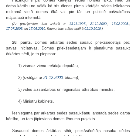
Paziņojums par domes kārtējās sēdes norises laiku, vietu un
darba kārtību ne vēlāk kā trīs dienas pirms kārtējās sēdes izliekams
redzamā vietā domes ēkā vai pie tās un publicē pašvaldības
mājaslapā internetā.
(Ar grozījumiem, kas izdarīti ar
13.11.1997.
,
21.12.2000.
,
17.02.2005.
,
17.07.2008.
un
17.06.2010
. likumu, kas stājas spēkā
01.10.2010.
)
28. pants.
Domes ārkārtas sēdes sasauc priekšsēdētājs pēc
savas iniciatīvas. Domes priekšsēdētājam ir pienākums sasaukt
ārkārtas sēdi, ja to pieprasa:
1) vismaz viena trešdaļa deputātu;
2)
(izslēgts ar
21.12.2000
. likumu)
;
3) vides aizsardzības un reģionālās attīstības ministrs;
4) Ministru kabinets.
Iesniegumā par ārkārtas sēdes sasaukšanu jānorāda sēdes darba
kārtība, un tam jāpievieno domes lēmuma projekts.
Sasaucot domes ārkārtas sēdi, priekšsēdētājs nosaka sēdes