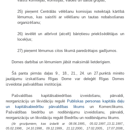
valsts komitejās, komisijās, valdēs un darba grupās;
25) pieņemt Centrālās vēlēšanu komisijas noteiktajā kārtībā
lēmumus, kas saistīti ar vēlēšanu un tautas nobalsošanas
organizēšanu;
26) ievēlēt un atbrīvot (atcelt) bāriņtiesu priekšsēdētājus un
locekļus;
27) pieņemt lēmumus citos likumā paredzētajos gadījumos.
Domes darbībai un lēmumiem jābūt maksimāli lietderīgiem.
Šā panta pirmās daļas 9., 18., 21., 24. un 27.punktā minēto
jautājumu izskatīšanu Rīgas Dome var deleģēt Rīgas Domes
izveidotai pašvaldības institūcijai.
Pašvaldības kapitālsabiedrības izveidošanu, pārvaldi,
reorganizāciju un likvidāciju regulē
Publiskas personas kapitāla daļu
un kapitālsabiedrību pārvaldības likums
un Komerclikums.
Pašvaldības biedrību un nodibinājumu izveidošanu, pārvaldi,
reorganizāciju un likvidāciju regulē Biedrību un nodibinājumu likums.
(Ar grozījumiem, kas izdarīti ar 08.06.1995., 05.02.1997.,13.11.1997.,
05.02.1998., 14.10.1998., 09.12.1999., 21.12.2000., 17.02.2005., 17.07.2008.,