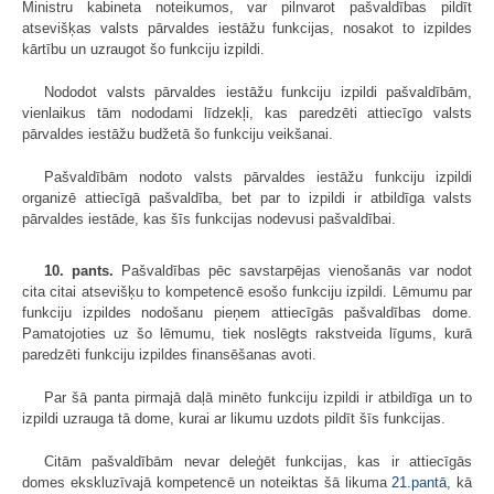
Ministru kabineta noteikumos, var pilnvarot pašvaldības pildīt
atsevišķas valsts pārvaldes iestāžu funkcijas, nosakot to izpildes
kārtību un uzraugot šo funkciju izpildi.
Nododot valsts pārvaldes iestāžu funkciju izpildi pašvaldībām,
vienlaikus tām nododami līdzekļi, kas paredzēti attiecīgo valsts
pārvaldes iestāžu budžetā šo funkciju veikšanai.
Pašvaldībām nodoto valsts pārvaldes iestāžu funkciju izpildi
organizē attiecīgā pašvaldība, bet par to izpildi ir atbildīga valsts
pārvaldes iestāde, kas šīs funkcijas nodevusi pašvaldībai.
10. pants.
Pašvaldības pēc savstarpējas vienošanās var nodot
cita citai atsevišķu to kompetencē esošo funkciju izpildi. Lēmumu par
funkciju izpildes nodošanu pieņem attiecīgās pašvaldības dome.
Pamatojoties uz šo lēmumu, tiek noslēgts rakstveida līgums, kurā
paredzēti funkciju izpildes finansēšanas avoti.
Par šā panta pirmajā daļā minēto funkciju izpildi ir atbildīga un to
izpildi uzrauga tā dome, kurai ar likumu uzdots pildīt šīs funkcijas.
Citām pašvaldībām nevar deleģēt funkcijas, kas ir attiecīgās
domes ekskluzīvajā kompetencē un noteiktas šā likuma
21.pantā
, kā