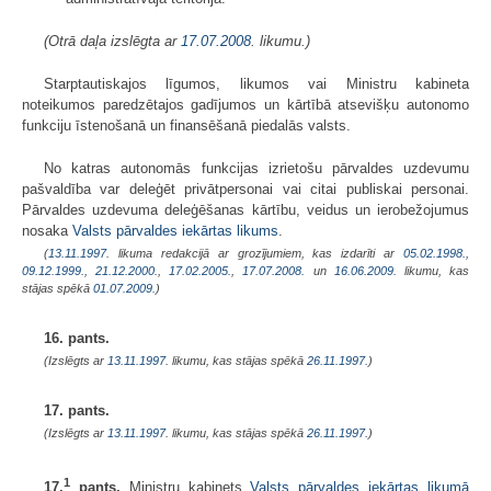
(Otrā daļa izslēgta ar
17.07.2008
. likumu.)
Starptautiskajos līgumos, likumos vai Ministru kabineta
noteikumos paredzētajos gadījumos un kārtībā atsevišķu autonomo
funkciju īstenošanā un finansēšanā piedalās valsts.
No katras autonomās funkcijas izrietošu pārvaldes uzdevumu
pašvaldība var deleģēt privātpersonai vai citai publiskai personai.
Pārvaldes uzdevuma deleģēšanas kārtību, veidus un ierobežojumus
nosaka
Valsts pārvaldes iekārtas likums
.
(
13.11.1997
. likuma redakcijā ar grozījumiem, kas izdarīti ar
05.02.1998.
,
09.12.1999.
,
21.12.2000.
,
17.02.2005.
,
17.07.2008.
un
16.06.2009
. likumu, kas
stājas spēkā
01.07.2009.
)
16. pants.
(Izslēgts ar
13.11.1997
. likumu, kas stājas spēkā
26.11.1997.
)
17. pants.
(Izslēgts ar
13.11.1997
. likumu, kas stājas spēkā
26.11.1997.
)
1
17.
pants.
Ministru kabinets
Valsts pārvaldes iekārtas likumā