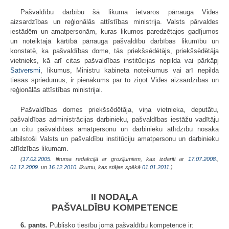
Pašvaldību darbību šā likuma ietvaros pārrauga Vides
aizsardzības un reģionālās attīstības ministrija. Valsts pārvaldes
iestādēm un amatpersonām, kuras likumos paredzētajos gadījumos
un noteiktajā kārtībā pārrauga pašvaldību darbības likumību un
konstatē, ka pašvaldības dome, tās priekšsēdētājs, priekšsēdētāja
vietnieks, kā arī citas pašvaldības institūcijas nepilda vai pārkāpj
Satversmi
, likumus, Ministru kabineta noteikumus vai arī nepilda
tiesas spriedumus, ir pienākums par to ziņot Vides aizsardzības un
reģionālās attīstības ministrijai.
Pašvaldības domes priekšsēdētāja, viņa vietnieka, deputātu,
pašvaldības administrācijas darbinieku, pašvaldības iestāžu vadītāju
un citu pašvaldības amatpersonu un darbinieku atlīdzību nosaka
atbilstoši Valsts un pašvaldību institūciju amatpersonu un darbinieku
atlīdzības likumam.
(
17.02.2005
. likuma redakcijā ar grozījumiem, kas izdarīti ar
17.07.2008.
,
01.12.2009.
un
16.12.2010
. likumu, kas stājas spēkā
01.01.2011.
)
II NODAĻA
PAŠVALDĪBU KOMPETENCE
6. pants.
Publisko tiesību jomā pašvaldību kompetencē ir: