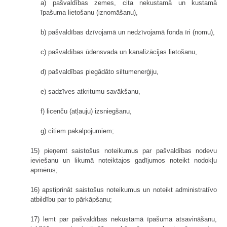
a) pašvaldības zemes, cita nekustamā un kustamā
īpašuma lietošanu (iznomāšanu),
b) pašvaldības dzīvojamā un nedzīvojamā fonda īri (nomu),
c) pašvaldības ūdensvada un kanalizācijas lietošanu,
d) pašvaldības piegādāto siltumenerģiju,
e) sadzīves atkritumu savākšanu,
f) licenču (atļauju) izsniegšanu,
g) citiem pakalpojumiem;
15) pieņemt saistošus noteikumus par pašvaldības nodevu
ieviešanu un likumā noteiktajos gadījumos noteikt nodokļu
apmērus;
16) apstiprināt saistošus noteikumus un noteikt administratīvo
atbildību par to pārkāpšanu;
17) lemt par pašvaldības nekustamā īpašuma atsavināšanu,