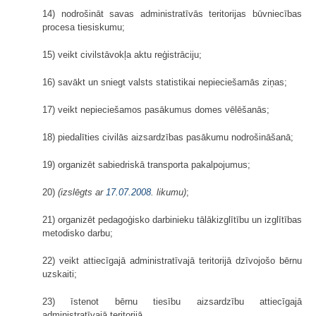
14) nodrošināt savas administratīvās teritorijas būvniecības
procesa tiesiskumu;
15) veikt civilstāvokļa aktu reģistrāciju;
16) savākt un sniegt valsts statistikai nepieciešamās ziņas;
17) veikt nepieciešamos pasākumus domes vēlēšanās;
18) piedalīties civilās aizsardzības pasākumu nodrošināšanā;
19) organizēt sabiedriskā transporta pakalpojumus;
20)
(izslēgts ar
17.07.2008
. likumu)
;
21) organizēt pedagoģisko darbinieku tālākizglītību un izglītības
metodisko darbu;
22) veikt attiecīgajā administratīvajā teritorijā dzīvojošo bērnu
uzskaiti;
23) īstenot bērnu tiesību aizsardzību attiecīgajā
administratīvajā teritorijā.