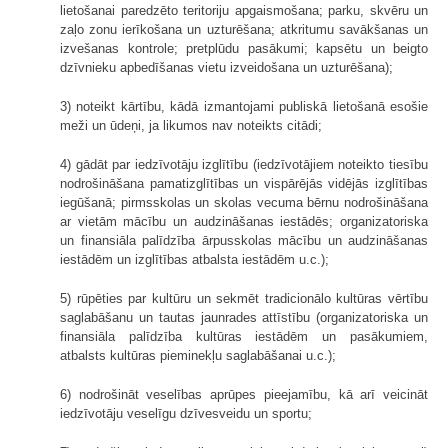
lietošanai paredzēto teritoriju apgaismošana; parku, skvēru un
zaļo zonu ierīkošana un uzturēšana; atkritumu savākšanas un
izvešanas kontrole; pretplūdu pasākumi; kapsētu un beigto
dzīvnieku apbedīšanas vietu izveidošana un uzturēšana);
3) noteikt kārtību, kādā izmantojami publiskā lietošanā esošie
meži un ūdeņi, ja likumos nav noteikts citādi;
4) gādāt par iedzīvotāju izglītību (iedzīvotājiem noteikto tiesību
nodrošināšana pamatizglītības un vispārējās vidējās izglītības
iegūšanā; pirmsskolas un skolas vecuma bērnu nodrošināšana
ar vietām mācību un audzināšanas iestādēs; organizatoriska
un finansiāla palīdzība ārpusskolas mācību un audzināšanas
iestādēm un izglītības atbalsta iestādēm u.c.);
5) rūpēties par kultūru un sekmēt tradicionālo kultūras vērtību
saglabāšanu un tautas jaunrades attīstību (organizatoriska un
finansiāla palīdzība kultūras iestādēm un pasākumiem,
atbalsts kultūras pieminekļu saglabāšanai u.c.);
6) nodrošināt veselības aprūpes pieejamību, kā arī veicināt
iedzīvotāju veselīgu dzīvesveidu un sportu;