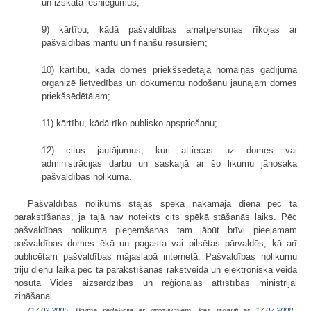
un izskata iesniegumus;
9) kārtību, kādā pašvaldības amatpersonas rīkojas ar
pašvaldības mantu un finanšu resursiem;
10) kārtību, kādā domes priekšsēdētāja nomaiņas gadījumā
organizē lietvedības un dokumentu nodošanu jaunajam domes
priekšsēdētājam;
11) kārtību, kādā rīko publisko apspriešanu;
12) citus jautājumus, kuri attiecas uz domes vai
administrācijas darbu un saskaņā ar šo likumu jānosaka
pašvaldības nolikumā.
Pašvaldības nolikums stājas spēkā nākamajā dienā pēc tā
parakstīšanas, ja tajā nav noteikts cits spēkā stāšanās laiks. Pēc
pašvaldības nolikuma pieņemšanas tam jābūt brīvi pieejamam
pašvaldības domes ēkā un pagasta vai pilsētas pārvaldēs, kā arī
publicētam pašvaldības mājaslapā internetā. Pašvaldības nolikumu
triju dienu laikā pēc tā parakstīšanas rakstveidā un elektroniskā veidā
nosūta Vides aizsardzības un reģionālās attīstības ministrijai
zināšanai.
(
17.02.2005
. likuma redakcijā ar grozījumiem, kas izdarīti ar
17.07.2008.
,