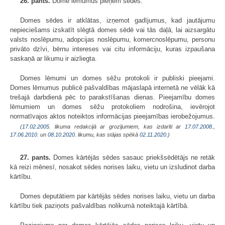
26. pants.
Dome lēmumus pieņem sēdēs.
Domes sēdes ir atklātas, izņemot gadījumus, kad jautājumu
nepieciešams izskatīt slēgtā domes sēdē vai tās daļā, lai aizsargātu
valsts noslēpumu, adopcijas noslēpumu, komercnoslēpumu, personu
privāto dzīvi, bērnu intereses vai citu informāciju, kuras izpaušana
saskaņā ar likumu ir aizliegta.
Domes lēmumi un domes sēžu protokoli ir publiski pieejami.
Domes lēmumus publicē pašvaldības mājaslapā internetā ne vēlāk kā
trešajā darbdienā pēc to parakstīšanas dienas. Pieejamību domes
lēmumiem un domes sēžu protokoliem nodrošina, ievērojot
normatīvajos aktos noteiktos informācijas pieejamības ierobežojumus.
(
17.02.2005
. likuma redakcijā ar grozījumiem, kas izdarīti ar
17.07.2008.
,
17.06.2010.
un
08.10.2020
. likumu, kas stājas spēkā
02.11.2020.
)
27. pants.
Domes kārtējās sēdes sasauc priekšsēdētājs ne retāk
kā reizi mēnesī, nosakot sēdes norises laiku, vietu un izsludinot darba
kārtību.
Domes deputātiem par kārtējās sēdes norises laiku, vietu un darba
kārtību tiek paziņots pašvaldības nolikumā noteiktajā kārtībā.