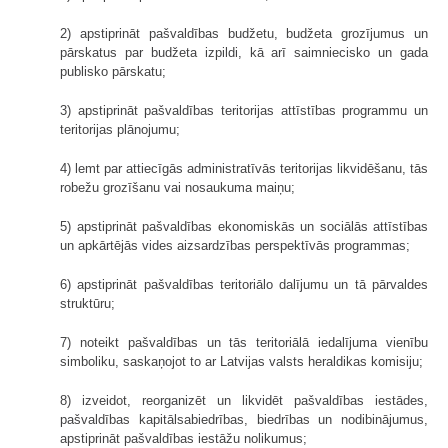
2) apstiprināt pašvaldības budžetu, budžeta grozījumus un
pārskatus par budžeta izpildi, kā arī saimniecisko un gada
publisko pārskatu;
3) apstiprināt pašvaldības teritorijas attīstības programmu un
teritorijas plānojumu;
4) lemt par attiecīgās administratīvās teritorijas likvidēšanu, tās
robežu grozīšanu vai nosaukuma maiņu;
5) apstiprināt pašvaldības ekonomiskās un sociālās attīstības
un apkārtējās vides aizsardzības perspektīvās programmas;
6) apstiprināt pašvaldības teritoriālo dalījumu un tā pārvaldes
struktūru;
7) noteikt pašvaldības un tās teritoriālā iedalījuma vienību
simboliku, saskaņojot to ar Latvijas valsts heraldikas komisiju;
8) izveidot, reorganizēt un likvidēt pašvaldības iestādes,
pašvaldības kapitālsabiedrības, biedrības un nodibinājumus,
apstiprināt pašvaldības iestāžu nolikumus;