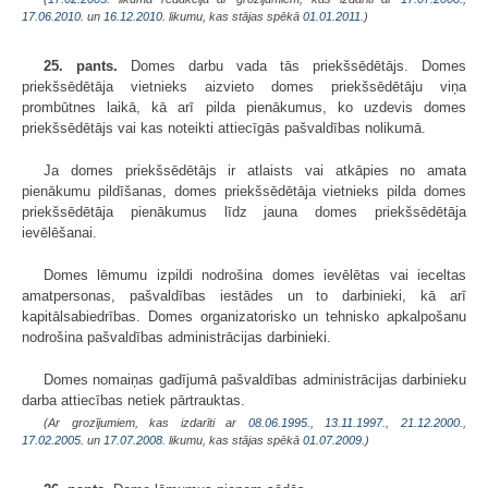
17.06.2010.
un
16.12.2010
. likumu, kas stājas spēkā
01.01.2011.
)
25. pants.
Domes darbu vada tās priekšsēdētājs. Domes
priekšsēdētāja vietnieks aizvieto domes priekšsēdētāju viņa
prombūtnes laikā, kā arī pilda pienākumus, ko uzdevis domes
priekšsēdētājs vai kas noteikti attiecīgās pašvaldības nolikumā.
Ja domes priekšsēdētājs ir atlaists vai atkāpies no amata
pienākumu pildīšanas, domes priekšsēdētāja vietnieks pilda domes
priekšsēdētāja pienākumus līdz jauna domes priekšsēdētāja
ievēlēšanai.
Domes lēmumu izpildi nodrošina domes ievēlētas vai ieceltas
amatpersonas, pašvaldības iestādes un to darbinieki, kā arī
kapitālsabiedrības. Domes organizatorisko un tehnisko apkalpošanu
nodrošina pašvaldības administrācijas darbinieki.
Domes nomaiņas gadījumā pašvaldības administrācijas darbinieku
darba attiecības netiek pārtrauktas.
(Ar grozījumiem, kas izdarīti ar
08.06.1995.
,
13.11.1997.
,
21.12.2000.
,
17.02.2005.
un
17.07.2008
. likumu, kas stājas spēkā
01.07.2009.
)