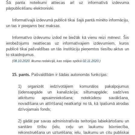
Šā panta noteikumi attiecas arī uz informatīvā izdevuma
pārpublicēšanu elektroniski.
Informatīvajā izdevumā publicē tikai šajā pantā minēto informāciju,
un tas ir pieejams bez maksas.
Informatīvo izdevumu izdod ne biežāk kā vienu reizi mēnesī. Šis
ierobežojums neattiecas uz informatīvajiem izdevumiem, kuros
publicē tikai pašvaldības un tās institūciju pieņemtos tiesību aktus un
to skaidrojumus.
(
08.10.2020
. likuma redakcijā, kas stājas spēkā
02.11.2020.
)
15. pants.
Pašvaldībām ir šādas autonomās funkcijas:
1) organizēt iedzīvotājiem komunālos pakalpojumus
(ūdensapgāde un kanalizācija; siltumapgāde; sadzīves
atkritumu apsaimniekošana; notekūdeņu savākšana,
novadīšana un attīrīšana) neatkarīgi no tā, kā īpašumā atrodas
dzīvojamais fonds;
2) gādāt par savas administratīvās teritorijas labiekārtošanu un
sanitāro tīrību (ielu, ceļu un laukumu būvniecība,
rekonstruēšana un uzturēšana; ielu, laukumu un citu publiskai