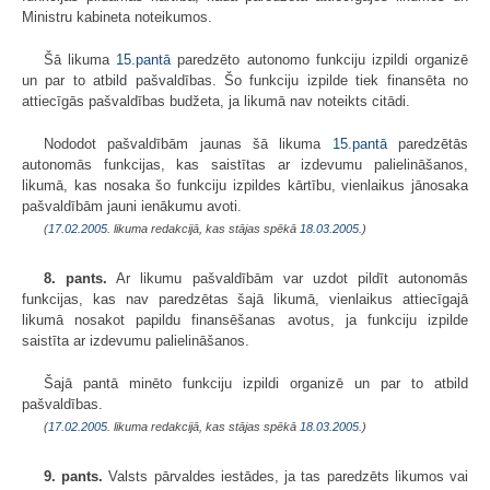
Ministru kabineta noteikumos.
Šā likuma
15.pantā
paredzēto autonomo funkciju izpildi organizē
un par to atbild pašvaldības. Šo funkciju izpilde tiek finansēta no
attiecīgās pašvaldības budžeta, ja likumā nav noteikts citādi.
Nododot pašvaldībām jaunas šā likuma
15.pantā
paredzētās
autonomās funkcijas, kas saistītas ar izdevumu palielināšanos,
likumā, kas nosaka šo funkciju izpildes kārtību, vienlaikus jānosaka
pašvaldībām jauni ienākumu avoti.
(
17.02.2005
. likuma redakcijā, kas stājas spēkā
18.03.2005.
)
8. pants.
Ar likumu pašvaldībām var uzdot pildīt autonomās
funkcijas, kas nav paredzētas šajā likumā, vienlaikus attiecīgajā
likumā nosakot papildu finansēšanas avotus, ja funkciju izpilde
saistīta ar izdevumu palielināšanos.
Šajā pantā minēto funkciju izpildi organizē un par to atbild
pašvaldības.
(
17.02.2005
. likuma redakcijā, kas stājas spēkā
18.03.2005.
)
9. pants.
Valsts pārvaldes iestādes, ja tas paredzēts likumos vai