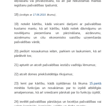
ieķīlāšanu vai privatizēšanu, kā arī par nekustamās mantas
iegūšanu pašvaldības īpašumā;
18)
;
(izslēgts ar
17.06.2010
. likumu)
19) noteikt kārtību, kādā veicami darījumi ar pašvaldības
kustamo mantu, kā arī kārtību, kādā notiek dāvinājumu un
novēlējumu pieņemšana un pārzināšana, aizdevumu,
aizņēmumu un citu ekonomisko saistību uzņemšanās
pašvaldības vārdā;
20) piešķirt nosaukumus ielām, parkiem un laukumiem, kā arī
pārdēvēt tos;
21) apturēt un atcelt pašvaldības iestāžu vadītāju lēmumus;
22) atcelt domes priekšsēdētāja rīkojumus;
23) lemt par kārtību, kādā izpildāmas šā likuma
15.pantā
minētās funkcijas un nosakāmas par to izpildi atbildīgās
amatpersonas, kā arī sniedzami pārskati par šo funkciju izpildi;
24) ievēlēt pašvaldības pārstāvjus un locekļus pašvaldības vai