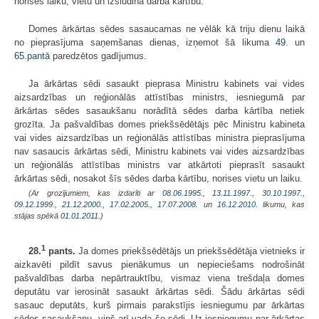
norises laiku, vietu un izsludina darba kārtību.
Domes ārkārtas sēdes sasaucamas ne vēlāk kā triju dienu laikā
no pieprasījuma saņemšanas dienas, izņemot šā likuma
49.
un
65.pantā
paredzētos gadījumus.
Ja ārkārtas sēdi sasaukt pieprasa Ministru kabinets vai vides
aizsardzības un reģionālās attīstības ministrs, iesniegumā par
ārkārtas sēdes sasaukšanu norādītā sēdes darba kārtība netiek
grozīta. Ja pašvaldības domes priekšsēdētājs pēc Ministru kabineta
vai vides aizsardzības un reģionālās attīstības ministra pieprasījuma
nav sasaucis ārkārtas sēdi, Ministru kabinets vai vides aizsardzības
un reģionālās attīstības ministrs var atkārtoti pieprasīt sasaukt
ārkārtas sēdi, nosakot šīs sēdes darba kārtību, norises vietu un laiku.
(Ar grozījumiem, kas izdarīti ar
08.06.1995.
,
13.11.1997.
,
30.10.1997.
,
09.12.1999.
,
21.12.2000.
,
17.02.2005.
,
17.07.2008.
un
16.12.2010
. likumu, kas
stājas spēkā
01.01.2011.
)
1
28.
pants.
Ja domes priekšsēdētājs un priekšsēdētāja vietnieks ir
aizkavēti pildīt savus pienākumus un nepieciešams nodrošināt
pašvaldības darba nepārtrauktību, vismaz viena trešdaļa domes
deputātu var ierosināt sasaukt ārkārtas sēdi. Šādu ārkārtas sēdi
sasauc deputāts, kurš pirmais parakstījis iesniegumu par ārkārtas
sēdes sasaukšanu, viņš arī vada šo sēdi. Uz iesniegumu par ārkārtas