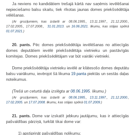
Ja neviens no kandidātiem trešajā kārtā nav saņēmis ievēlēšanai
nepieciešamo balsu skaitu, tiek rīkotas jaunas domes priekšsēdētāja
vēlēšanas.
(Ar grozījumiem, kas izdarīti ar 08.06.1995., 13.11.1997., 21.12.2000.,
17.02.2005., 17.07.2008.,
31.01.2013.
un
16.06.2021
. likumu, kas stājas spēkā
01.07.2021.
)
20. pants.
Pēc domes priekšsēdētāja ievēlēšanas no attiecīgās
domes deputātiem ievēlē priekšsēdētāja vietnieku un pastāvīgās
komitejas. Domes priekšsēdētājam var būt vairāki vietnieki.
Dome priekšsēdētāja vietnieku ievēlē ar klātesošo domes deputātu
balsu vairākumu, ievērojot šā likuma
19.panta
piektās un sestās daļas
noteikumus.
(Trešā un ceturtā daļa izslēgta ar
08.06.1995
. likumu.)
(Ar grozījumiem, kas izdarīti ar
08.06.1995.
,
13.11.1997.
,
21.12.2000.
,
17.02.2005.
un
17.07.2008
. likumu, kas stājas spēkā
01.07.2009.
)
21. pants.
Dome var izskatīt jebkuru jautājumu, kas ir attiecīgās
pašvaldības pārziņā, turklāt tikai dome var:
1) apstiprināt pašvaldības nolikumu;