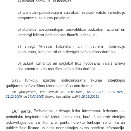
4) iekasēt nodokļus un nodevas;
5) atbilstoši paredzētajām saistībām realizēt valsts investīciju
programmā iekļautos projektus;
6) atbilstoši apstiprinātajam pašvaldības budžetam racionāli un
lietderīgi izlietot pašvaldības finanšu līdzekļus;
7) sniegt Ministru kabinetam un ministriem informāciju
jautājumos, kas saistīti ar attiecīgās pašvaldības darbību;
8) uzkrāt, izmantot un saglabāt līdz nodošanai valsts arhīvā
dokumentus, kas radušies pašvaldību darbībā.
Savu funkciju izpildes nodrošināšanai likumā noteiktajos
gadījumos pašvaldības izdod saistošus noteikumus.
(Ar grozījumiem, kas izdarīti ar
08.06.1995.
,
05.02.1997.
,
13.11.1997.
,
21.12.2000.
un
17.02.2005
. likumu, kas stājas spēkā
18.03.2005.
)
1
14.
pants.
Pašvaldība ir tiesīga izdot informatīvu izdevumu —
periodisku iespiedtehnikā izdotu izdevumu, kurā tā informē vietējos
iedzīvotājus par šā likuma
6.
pantā noteikto funkciju izpildi, kā arī
publicē šajā likumā un citos normatīvajos aktos noteikto informāciju.