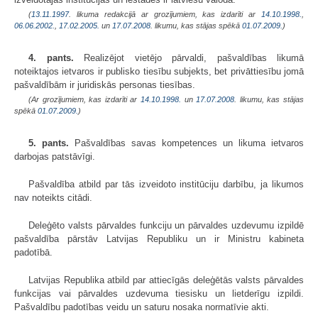
(
13.11.1997
. likuma redakcijā ar grozījumiem, kas izdarīti ar
14.10.1998.
,
06.06.2002.
,
17.02.2005.
un
17.07.2008
. likumu, kas stājas spēkā
01.07.2009.
)
4. pants.
Realizējot vietējo pārvaldi, pašvaldības likumā
noteiktajos ietvaros ir publisko tiesību subjekts, bet privāttiesību jomā
pašvaldībām ir juridiskās personas tiesības.
(Ar grozījumiem, kas izdarīti ar
14.10.1998.
un
17.07.2008
. likumu, kas stājas
spēkā
01.07.2009.
)
5. pants.
Pašvaldības savas kompetences un likuma ietvaros
darbojas patstāvīgi.
Pašvaldība atbild par tās izveidoto institūciju darbību, ja likumos
nav noteikts citādi.
Deleģēto valsts pārvaldes funkciju un pārvaldes uzdevumu izpildē
pašvaldība pārstāv Latvijas Republiku un ir Ministru kabineta
padotībā.
Latvijas Republika atbild par attiecīgās deleģētās valsts pārvaldes
funkcijas vai pārvaldes uzdevuma tiesisku un lietderīgu izpildi.
Pašvaldību padotības veidu un saturu nosaka normatīvie akti.