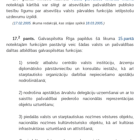
noteiktajā kārtībā var slēgt ar atsevišķām pašvaldībām publisko
tiesību līgumu par atsevišķu valsts pārvaldes funkcijās ietilpstošu
uzdevumu izpildi.
(
17.02.2005
. likuma redakcijā, kas stājas spēkā
18.03.2005.
)
2
17.
pants.
Galvaspilsēta Rīga papildus šā likuma
15.pantā
noteiktajām funkcijām pastāvīgi veic šādas valsts un pašvaldības
dalītas atbildības galvaspilsētas funkcijas:
1) sniedz atbalstu centrālo valsts institūciju, ārzemju
diplomātisko pārstāvniecību un konsulātu iestāžu, kā arī
starptautisko organizāciju darbībai nepieciešamo apstākļu
nodrošināšanā;
2) nodrošina apstākļus ārvalstu delegāciju uzņemšanai un ar to
saistīto pašvaldībai piederošo nacionālās reprezentācijas
objektu uzturēšanu;
3) piedalās valsts un starptautiskas nozīmes vēstures objektu,
nacionālās nozīmes kultūrvēsturisko objektu, kā arī kultūras
infrastruktūras uzturēšanā un attīstīšanā;