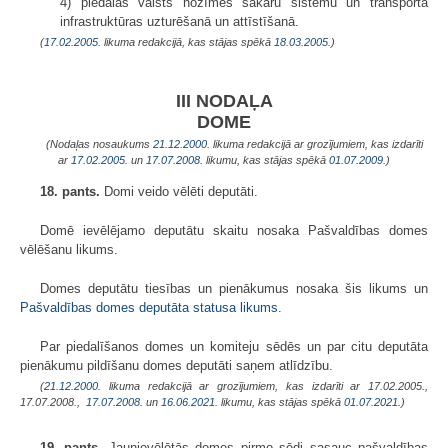
4) piedalās valsts nozīmes sakaru sistēmu un transporta
infrastruktūras uzturēšanā un attīstīšanā.
(
17.02.2005
. likuma redakcijā, kas stājas spēkā
18.03.2005.
)
III NODAĻA
DOME
(Nodaļas nosaukums
21.12.2000
. likuma redakcijā ar grozījumiem, kas izdarīti
ar
17.02.2005.
un
17.07.2008
. likumu, kas stājas spēkā
01.07.2009.
)
18. pants.
Domi veido vēlēti deputāti.
Domē ievēlējamo deputātu skaitu nosaka Pašvaldības domes
vēlēšanu likums.
Domes deputātu tiesības un pienākumus nosaka šis likums un
Pašvaldības domes deputāta statusa likums
.
Par piedalīšanos domes un komiteju sēdēs un par citu deputāta
pienākumu pildīšanu domes deputāti saņem atlīdzību.
(
21.12.2000
. likuma redakcijā ar grozījumiem, kas izdarīti ar 17.02.2005.,
17.07.2008.,
17.07.2008.
un
16.06.2021
. likumu, kas stājas spēkā
01.07.2021.
)
19. pants.
Jaunievēlētās domes pirmo sēdi sasauc pašvaldības