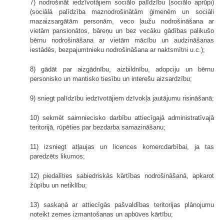
7) nodrošināt iedzīvotājiem sociālo palīdzību (sociālo aprūpi)
(sociālā palīdzība maznodrošinātām ģimenēm un sociāli
mazaizsargātām personām, veco ļaužu nodrošināšana ar
vietām pansionātos, bāreņu un bez vecāku gādības palikušo
bērnu nodrošināšana ar vietām mācību un audzināšanas
iestādēs, bezpajumtnieku nodrošināšana ar naktsmītni u.c.);
8) gādāt par aizgādnību, aizbildnību, adopciju un bērnu
personisko un mantisko tiesību un interešu aizsardzību;
9) sniegt palīdzību iedzīvotājiem dzīvokļa jautājumu risināšanā;
10) sekmēt saimniecisko darbību attiecīgajā administratīvajā
teritorijā, rūpēties par bezdarba samazināšanu;
11) izsniegt atļaujas un licences komercdarbībai, ja tas
paredzēts likumos;
12) piedalīties sabiedriskās kārtības nodrošināšanā, apkarot
žūpību un netiklību;
13) saskaņā ar attiecīgās pašvaldības teritorijas plānojumu
noteikt zemes izmantošanas un apbūves kārtību;