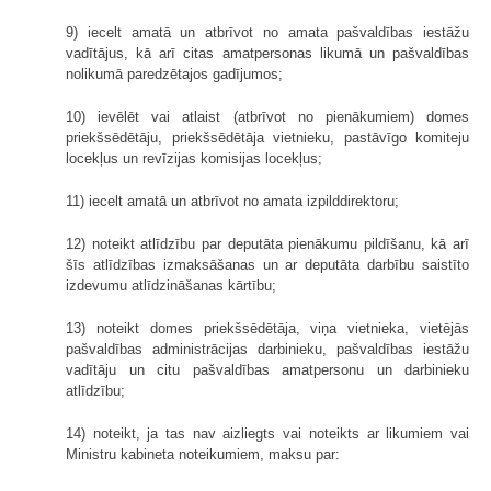
9) iecelt amatā un atbrīvot no amata pašvaldības iestāžu
vadītājus, kā arī citas amatpersonas likumā un pašvaldības
nolikumā paredzētajos gadījumos;
10) ievēlēt vai atlaist (atbrīvot no pienākumiem) domes
priekšsēdētāju, priekšsēdētāja vietnieku, pastāvīgo komiteju
locekļus un revīzijas komisijas locekļus;
11) iecelt amatā un atbrīvot no amata izpilddirektoru;
12) noteikt atlīdzību par deputāta pienākumu pildīšanu, kā arī
šīs atlīdzības izmaksāšanas un ar deputāta darbību saistīto
izdevumu atlīdzināšanas kārtību;
13) noteikt domes priekšsēdētāja, viņa vietnieka, vietējās
pašvaldības administrācijas darbinieku, pašvaldības iestāžu
vadītāju un citu pašvaldības amatpersonu un darbinieku
atlīdzību;
14) noteikt, ja tas nav aizliegts vai noteikts ar likumiem vai
Ministru kabineta noteikumiem, maksu par: