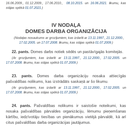
16.06.2009., 01.12.2009., 17.06.2010.,
08.10.2015.
un
16.06.2021
. likumu, kas
stājas spēkā
01.07.2021.
)
IV NODAĻA
DOMES DARBA ORGANIZĀCIJA
(Nodaļas nosaukums ar grozījumiem, kas izdarīti ar
13.11.1997.
,
21.12.2000.
,
17.02.2005.
un
17.07.2008
. likumu, kas stājas spēkā
01.07.2009.
)
22. pants.
Domes darbs notiek sēdēs un pastāvīgajās komitejās.
(Ar grozījumiem, kas izdarīti ar
13.11.1997.
,
21.12.2000.
,
17.02.2005.
un
17.07.2008
. likumu, kas stājas spēkā
01.07.2009.
)
23. pants.
Domes darba organizāciju nosaka attiecīgās
pašvaldības nolikums, kas izstrādāts saskaņā ar šo likumu.
(Ar grozījumiem, kas izdarīti ar
13.11.1997.
,
21.12.2000.
,
17.02.2005.
un
17.07.2008
. likumu, kas stājas spēkā
01.07.2009.
)
24. pants.
Pašvaldības nolikums ir saistošie noteikumi, kas
nosaka pašvaldības pārvaldes organizāciju, lēmumu pieņemšanas
kārtību, iedzīvotāju tiesības un pienākumus vietējā pārvaldē, kā arī
citus pašvaldības darba organizācijas jautājumus.