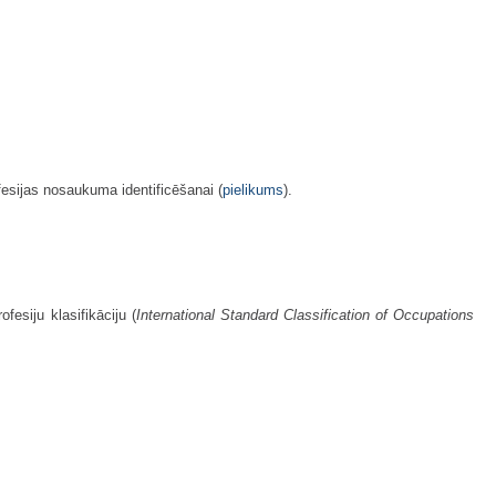
rofesijas nosaukuma identificēšanai (
​pielikums
).
fesiju klasifikāciju (
International Standard Classification of Occupations