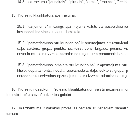
14.3. apzīmējumu "jaunākais", "pirmais", "otrais", "maiņas", "iecir
15. Profesiju klasifikatorā apzīmējums:
15.1. "uzņēmums" ir kopīgs apzīmējums valsts vai pašvaldību iestā
kas nodarbina vismaz vienu darbinieku;
15.2. "pamatdarbības struktūrvienība" ir apzīmējums struktūrvienī
daļa, sektors, grupa, punkts, iecirknis, cehs, brigāde, posms, vi
nosaukumu, kuru izvēlas atkarībā no uzņēmuma pamatdarbības str
15.3. "pamatdarbības atbalsta struktūrvienība" ir apzīmējums str
filiāle, departaments, nodaļa, apakšnodaļa, daļa, sektors, grupa, 
norāda struktūrvienības apzīmējumu, kuru izvēlas atkarībā no uz
16. Profesiju nosaukumi Profesiju klasifikatorā un valsts nozīmes infor
lieto atbilstošu sieviešu dzimtes galotni.
17. Ja uzņēmumā ir vairākas profesijas pamatā ar vienādiem pamatuzde
numuru.