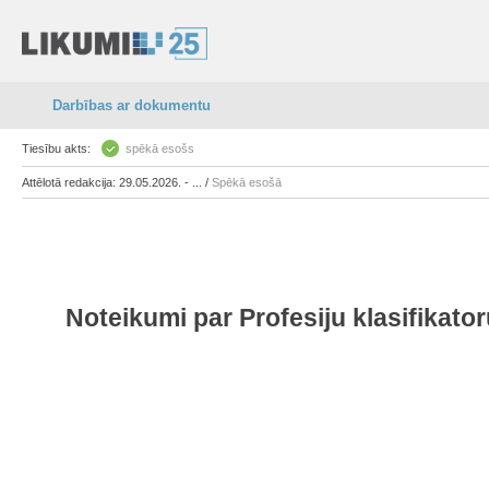
Darbības ar dokumentu
Tiesību akts:
spēkā esošs
Attēlotā redakcija: 29.05.2026. - ... /
Spēkā esošā
Noteikumi par Profesiju klasifikat