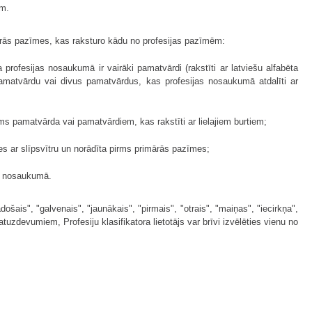
em.
rās pazīmes, kas raksturo kādu no profesijas pazīmēm:
profesijas nosaukumā ir vairāki pamatvārdi (rakstīti ar latviešu alfabēta
o pamatvārdu vai divus pamatvārdus, kas profesijas nosaukumā atdalīti ar
ms pamatvārda vai pamatvārdiem, kas rakstīti ar lielajiem burtiem;
s ar slīpsvītru un norādīta pirms primārās pazīmes;
as nosaukumā.
šais", "galvenais", "jaunākais", "pirmais", "otrais", "maiņas", "iecirkņa",
atuzdevumiem, Profesiju klasifikatora lietotājs var brīvi izvēlēties vienu no