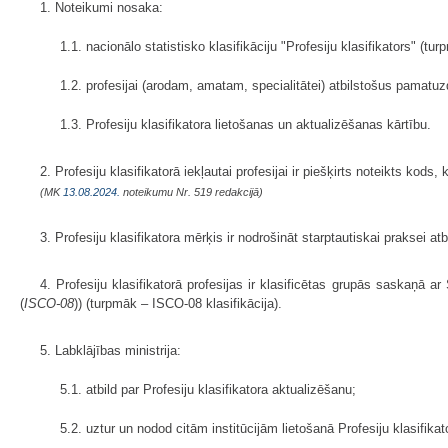
1. Noteikumi nosaka:
1.1. nacionālo statistisko klasifikāciju "Profesiju klasifikators" (tur
1.2. profesijai (arodam, amatam, specialitātei) atbilstošus pamat
1.3. Profesiju klasifikatora lietošanas un aktualizēšanas kārtību.
2. Profesiju klasifikatorā iekļautai profesijai ir piešķirts noteikts kod
(MK
13.08.2024.
noteikumu Nr. 519 redakcijā)
3. Profesiju klasifikatora mērķis ir nodrošināt starptautiskai praksei a
4. Profesiju klasifikatorā profesijas ir klasificētas grupās saskaņā ar
(
ISCO-08
)) (turpmāk – ISCO-08 klasifikācija).
5. Labklājības ministrija:
5.1. atbild par Profesiju klasifikatora aktualizēšanu;
5.2. uztur un nodod citām institūcijām lietošanā Profesiju klasifikat