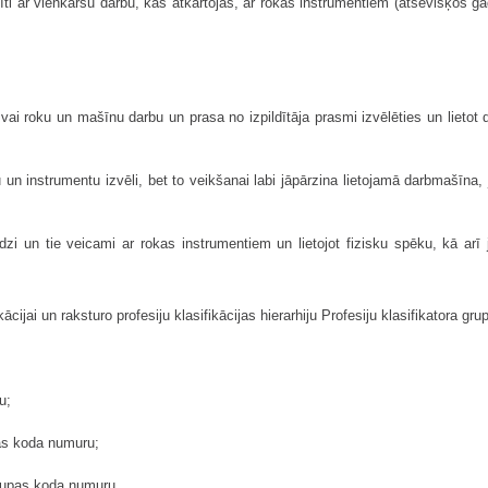
ti ar vienkāršu darbu, kas atkārtojas, ar rokas instrumentiem (atsevišķos ga
bu vai roku un mašīnu darbu un prasa no izpildītāja prasmi izvēlēties un lietot
ālu un instrumentu izvēli, bet to veikšanai labi jāpārzina lietojamā darbmašī
zi un tie veicami ar rokas instrumentiem un lietojot fizisku spēku, kā arī ja
cijai un raksturo profesiju klasifikācijas hierarhiju Profesiju klasifikatora gru
u;
pas koda numuru;
grupas koda numuru.