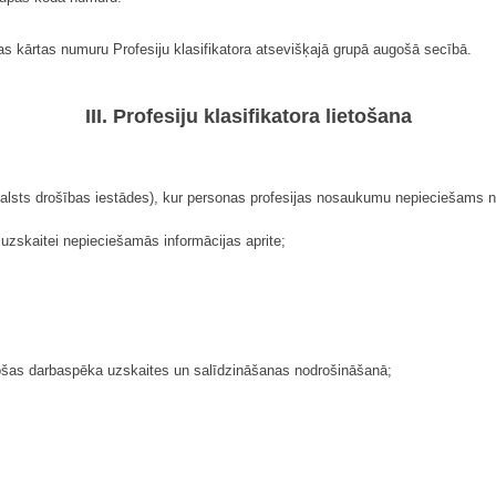
as kārtas numuru Profesiju klasifikatora atsevišķajā grupā augošā secībā.
III. Profesiju klasifikatora lietošana
valsts drošības iestādes), kur personas profesijas nosaukumu nepieciešams nor
uzskaitei nepieciešamās informācijas aprite;
lstošas darbaspēka uzskaites un salīdzināšanas nodrošināšanā;