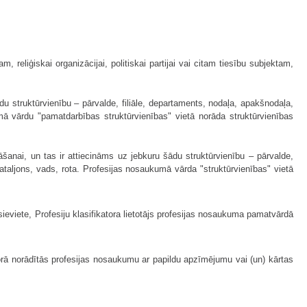
eliģiskai organizācijai, politiskai partijai vai citam tiesību subjektam,
u struktūrvienību – pārvalde, filiāle, departaments, nodaļa, apakšnodaļa,
umā vārdu "pamatdarbības struktūrvienības" vietā norāda struktūrvienības
šanai, un tas ir attiecināms uz jebkuru šādu struktūrvienību – pārvalde,
bataljons, vads, rota. Profesijas nosaukumā vārda "struktūrvienības" vietā
sieviete, Profesiju klasifikatora lietotājs profesijas nosaukuma pamatvārdā
torā norādītās profesijas nosaukumu ar papildu apzīmējumu vai (un) kārtas