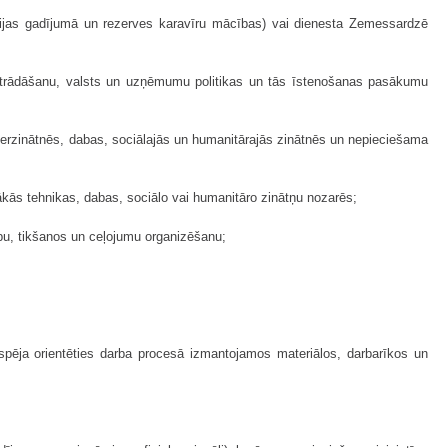
izācijas gadījumā un rezerves karavīru mācības) vai dienesta Zemessardzē
 izstrādāšanu, valsts un uzņēmumu politikas un tās īstenošanas pasākumu
nierzinātnēs, dabas, sociālajās un humanitārajās zinātnēs un nepieciešama
ākās tehnikas, dabas, sociālo vai humanitāro zinātņu nozarēs;
ību, tikšanos un ceļojumu organizēšanu;
spēja orientēties darba procesā izmantojamos materiālos, darbarīkos un