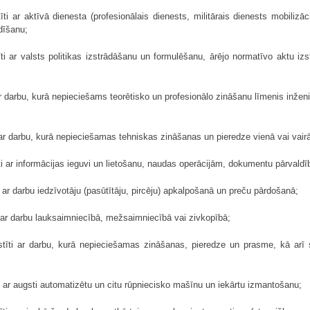
īti ar aktīvā dienesta (profesionālais dienests, militārais dienests mobil
dīšanu;
īti ar valsts politikas izstrādāšanu un formulēšanu, ārējo normatīvo aktu
 ar darbu, kurā nepieciešams teorētisko un profesionālo zināšanu līmenis inže
 ar darbu, kurā nepieciešamas tehniskas zināšanas un pieredze vienā vai vair
ti ar informācijas ieguvi un lietošanu, naudas operācijām, dokumentu pārvald
 ar darbu iedzīvotāju (pasūtītāju, pircēju) apkalpošanā un preču pārdošanā;
i ar darbu lauksaimniecībā, mežsaimniecībā vai zivkopībā;
stīti ar darbu, kurā nepieciešamas zināšanas, pieredze un prasme, kā arī 
i ar augsti automatizētu un citu rūpniecisko mašīnu un iekārtu izmantošanu;