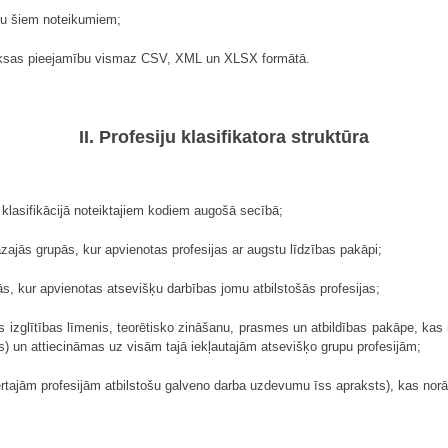
tību šiem noteikumiem;
ezmaksas pieejamību vismaz CSV, XML un XLSX formātā.
II. Profesiju klasifikatora struktūra
 klasifikācijā noteiktajiem kodiem augošā secībā;
ajās grupās, kur apvienotas profesijas ar augstu līdzības pakāpi;
ās, kur apvienotas atsevišķu darbības jomu atbilstošās profesijas;
ais izglītības līmenis, teorētisko zināšanu, prasmes un atbildības pakāpe, ka
 un attiecināmas uz visām tajā iekļautajām atsevišķo grupu profesijām;
ertajām profesijām atbilstošu galveno darba uzdevumu īss apraksts), kas norādī