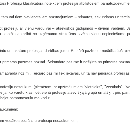
lstoši Profesiju klasifikatorā noteiktiem profesijai atbilstošiem pamatuzdevumi
tam vai tiem pievienotajiem apzīmējumiem – primārās, sekundārās un terciā
ot profesiju ar vienu vārdu vai – atsevišķos gadījumos – diviem vārdiem. Ja 
ikatora lietotājs atkarībā no uzņēmuma struktūras izvēlas vienu nepieciešam
rdu un raksturo profesijas darbības jomu. Primārā pazīme ir norādīta tieši pir
ar primārās pazīmes nozīmi. Sekundārā pazīme ir nošķirta no primārās pazīme
 pamatvārda nozīmi. Terciāro pazīmi liek iekavās, un tā nav jānorāda profesij
 profesiju nosaukumi (piemēram, ar apzīmējumiem "vietnieks", "vecākais", "vado
fesija, ko varētu klasificēt vienā profesiju atsevišķajā grupā un atšķirt pēc pam
glabājot pamatnosaukuma kodu:
osaukumiem;
iem vecāko speciālistu profesiju nosaukumiem;