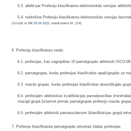
5.3. atbild par Profesiju klasifikatora elektroniskās versijas atbils
5.4. nodrošina Profesiju klasifikatora elektroniskās versijas b
(Grozīts ar MK
05.04.2022.
noteikumiem Nr. 214)
6. Profesiju klasifikatoru veido:
6.1. profesijas, kas sagrupētas 10 pamatgrupās atbilstoši ISCO-08
6.2. pamatgrupas, kurās profesijas klasificētas apakšgrupās un maz
6.3. mazās grupas, kurās profesijas klasificētas atsevišķajās grup
6.4. profesijām atbilstošas kvalifikācijas pamatprasības (minimāl
mazajā grupā (izņemot pirmās pamatgrupas profesiju mazās grupas)
6.5. profesijām atbilstoši pamatuzdevumi (klasifikācijas grupā ietv
7. Profesiju klasifikatora pamatgrupās ietvertas šādas profesijas: