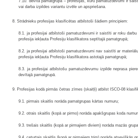
7.10. devītā pamatgrupa – profesijas, kuru pamatuzdevumi ir saistī
vai darba izpildes variantu izvēle un apspriešana.
8. Strādnieku profesijas klasificētas atbilstoši šādiem principiem:
8.1. ja profesijai atbilstoši pamatuzdevumi ir saistīti ar roku dar
profesija iekļauta Profesiju klasifikatora septītajā pamatgrupā;
8.2. ja profesijai atbilstoši pamatuzdevumi nav saistīti ar materi
profesija iekļauta Profesiju klasifikatora astotajā pamatgrupā;
8.3. ja profesijai atbilstošu pamatuzdevumu izpilde neprasa piered
devītajā pamatgrupā.
9. Profesijas kodā pirmās četras zīmes (skaitļi) atbilst ISCO-08 klasifikā
9.1. pirmais skaitlis norāda pamatgrupas kārtas numuru;
9.2. otrais skaitlis (kopā ar pirmo) norāda apakšgrupas koda numur
9.3. trešais skaitlis (kopā ar pirmajiem diviem) norāda mazās gru
9.4. ceturtais skaitlis (kopā ar pirmajiem trim) norāda atsevišķās 