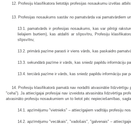
12. Profesiju klasifikatora lietotājs profesijas nosaukumu izvēlas atbi
13. Profesijas nosaukums sastāv no pamatvārda vai pamatvārdiem un 
13.1. pamatvārds ir profesijas nosaukums, kas var pilnīgi rakstur
lielajiem burtiem), kas atdalīti ar slīpsvītru, Profesiju klasif
slīpsvītru;
13.2. primārā pazīme parasti ir viens vārds, kas paskaidro pamatvā
13.3. sekundārā pazīme ir vārds, kas sniedz papildu informāciju p
13.4. terciārā pazīme ir vārds, kas sniedz papildu informāciju par
14. Profesiju klasifikatorā pamatā nav norādīti atvasinātie līdzvērtīgu
"ceha"). Ja attiecīgajai profesijai nav izveidota atvasināta līdzvērtīga pro
atvasināto profesiju nosaukumiem un to lietot pēc nepieciešamības, sa
14.1. apzīmējumu "vietnieks" – attiecīgajiem vadītāju profesiju n
14.2. apzīmējumu "vecākais", "vadošais", "galvenais" – attiecīgaj