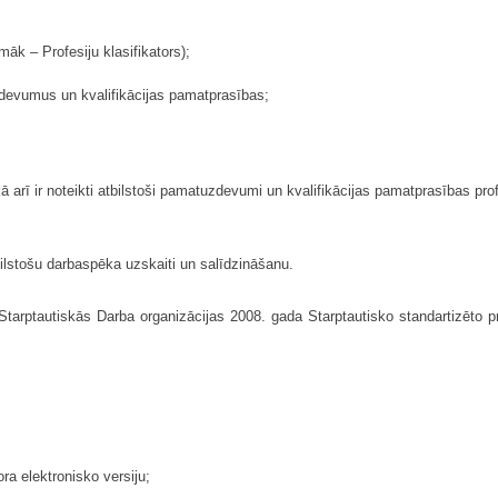
pmāk – Profesiju klasifikators);
uzdevumus un kvalifikācijas pamatprasības;
s, kā arī ir noteikti atbilstoši pamatuzdevumi un kvalifikācijas pamatprasības p
tbilstošu darbaspēka uzskaiti un salīdzināšanu.
 Starptautiskās Darba organizācijas 2008. gada Starptautisko standartizēto pro
ora elektronisko versiju;