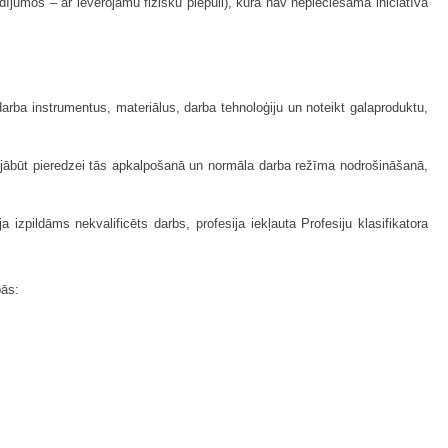
dījumos – ar ievērojamu fizisku piepūli), kurā nav nepieciešama iniciatīva
 darba instrumentus, materiālus, darba tehnoloģiju un noteikt galaproduktu,
na, jābūt pieredzei tās apkalpošanā un normāla darba režīma nodrošināšanā,
 izpildāms nekvalificēts darbs, profesija iekļauta Profesiju klasifikatora
pās: