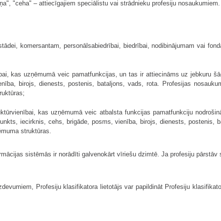
kņa", "ceha" – attiecīgajiem speciālistu vai strādnieku profesiju nosaukumiem.
dei, komersantam, personālsabiedrībai, biedrībai, nodibinājumam vai fondam, r
bai, kas uzņēmumā veic pamatfunkcijas, un tas ir attiecināms uz jebkuru šād
enība, birojs, dienests, postenis, bataljons, vads, rota. Profesijas nosauk
uktūras;
uktūrvienībai, kas uzņēmumā veic atbalsta funkcijas pamatfunkciju nodrošinā
punkts, iecirknis, cehs, brigāde, posms, vienība, birojs, dienests, postenis, 
ņēmuma struktūras.
mācijas sistēmās ir norādīti galvenokārt vīriešu dzimtē. Ja profesiju pārstāv 
vumiem, Profesiju klasifikatora lietotājs var papildināt Profesiju klasifika