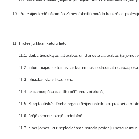
10. Profesijas kodā nākamās zīmes (skaitļi) norāda konkrētas profesij
11. Profesiju klasifikatoru lieto:
11.1. darba tiesiskajās attiecībās un dienesta attiecībās (izņemot 
11.2. informācijas sistēmās, ar kurām tiek nodrošināta darbaspēka 
11.3. oficiālās statistikas jomā;
11.4. ar darbaspēku saistītu pētījumu veikšanā;
11.5. Starptautiskās Darba organizācijas noteiktajai praksei atbi
11.6. ārējā ekonomiskajā sadarbībā;
11.7. citās jomās, kur nepieciešams norādīt profesiju nosaukumus.