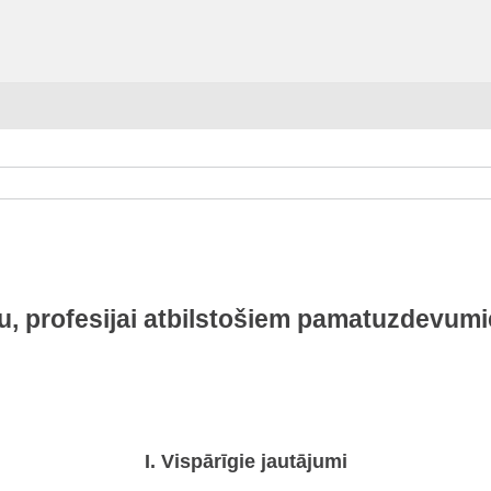
oru, profesijai atbilstošiem pamatuzdevum
I. Vispārīgie jautājumi