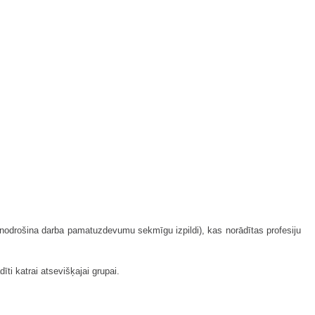
s nodrošina darba pamatuzdevumu sekmīgu izpildi), kas norādītas profesiju
ti katrai atsevišķajai grupai.