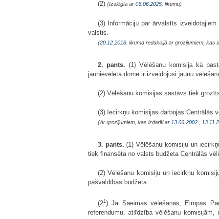
(2)
(Izslēgta ar
05.06.2025
. likumu)
(3) Informāciju par ārvalstīs izveidotajie
valstis.
(
20.12.2018
. likuma redakcijā ar grozījumiem, kas i
2. pants.
(1) Vēlēšanu komisija kā pastā
jaunievēlētā dome ir izveidojusi jaunu vēlēšan
(2) Vēlēšanu komisijas sastāvs tiek grozīts
(3) Iecirkņu komisijas darbojas Centrālās v
(Ar grozījumiem, kas izdarīti ar
13.06.2002.
,
13.11.
3. pants.
(1) Vēlēšanu komisiju un iecirk
tiek finansēta no valsts budžeta Centrālās vēl
(2) Vēlēšanu komisiju un iecirkņu komisi
pašvaldības budžeta.
1
(2
) Ja Saeimas vēlēšanas, Eiropas Par
referendumu, atlīdzība vēlēšanu komisijām, 