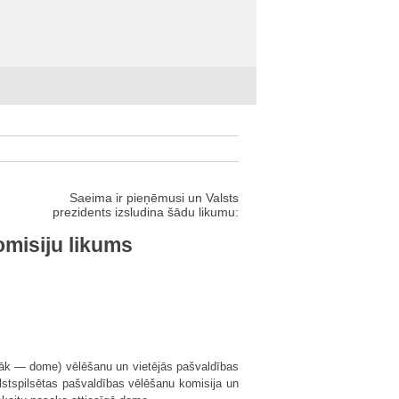
Saeima ir pieņēmusi un Valsts
prezidents izsludina šādu likumu:
omisiju likums
āk — dome) vēlēšanu un vietējās pašvaldības
lstspilsētas pašvaldības vēlēšanu komisija un