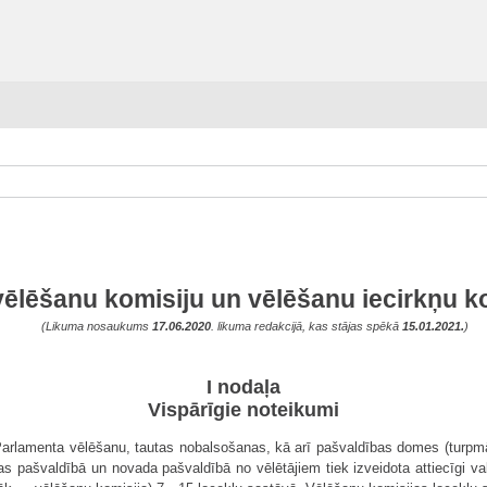
ēlēšanu komisiju un vēlēšanu iecirkņu k
(Likuma nosaukums
17.06.2020
. likuma redakcijā, kas stājas spēkā
15.01.2021.
)
I nodaļa
Vispārīgie noteikumi
arlamenta vēlēšanu, tautas nobalsošanas, kā arī pašvaldības domes (turpm
as pašvaldībā un novada pašvaldībā no vēlētājiem tiek izveidota attiecīgi va