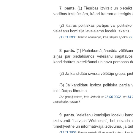
7. pants.
(1) Tiesības izvirzīt un pieteik
vadības institūcijām, kā arī katram attiecīgā
(2) Katras politiskās partijas vai politisk
vēlēšanu komisijā ievēlējamo locekļu skaitu.
(
13.11.2008
. likuma redakcijā, kas stājas spēkā
29
8. pants.
(1) Pieteikumā jānorāda vēlēšanu
ziņas par piedalīšanos vēlēšanu sagatavoš
kandidatūras pieteikšanai un savu personas d
(2) Ja kandidātu izvirza vēlētāju grupa, p
(3) Ja kandidātu izvirza politiskā partij
institūcijas lēmuma.
(Ar grozījumiem, kas izdarīti ar
13.06.2002.
un
13.
nosakošo normu.)
9. pants.
Vēlēšanu komisijas locekļu kandi
izdevumā “Latvijas Vēstnesis”, bet novada d
tīmekļvietnē un informatīvajā izdevumā, ja tāds
(
13.11.2008
. likuma redakcijā ar grozījumiem, kas iz