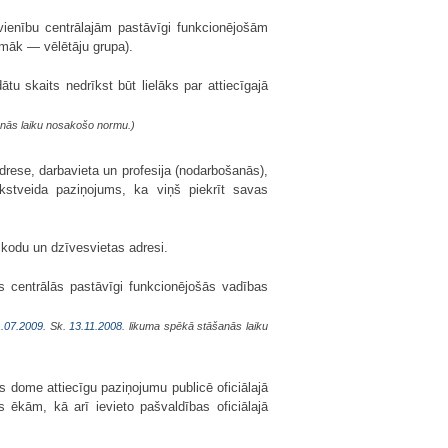
apvienību centrālajām pastāvīgi funkcionējošām
pmāk — vēlētāju grupa).
dātu skaits nedrīkst būt lielāks par attiecīgajā
anās laiku nosakošo normu.)
rese, darbavieta un profesija (nodarbošanās),
kstveida paziņojums, ka viņš piekrīt savas
 kodu un dzīvesvietas adresi.
tās centrālās pastāvīgi funkcionējošās vadības
.07.2009.
Sk.
13.11.2008
. likuma spēkā stāšanās laiku
 dome attiecīgu paziņojumu publicē oficiālajā
 ēkām, kā arī ievieto pašvaldības oficiālajā