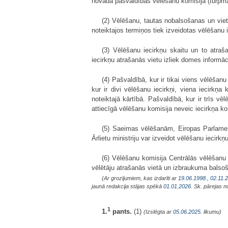
novada pašvaldības vēlēšanu komisija (turpm
(2) Vēlēšanu, tautas nobalsošanas un vie
noteiktajos termiņos tiek izveidotas vēlēšanu 
(3) Vēlēšanu iecirkņu skaitu un to atra
iecirkņu atrašanās vietu izliek domes informāc
(4) Pašvaldībā, kur ir tikai viens vēlēšan
kur ir divi vēlēšanu iecirkņi, viena iecirkņ
noteiktajā kārtībā. Pašvaldībā, kur ir trīs vē
attiecīgā vēlēšanu komisija neveic iecirkņa k
(5) Saeimas vēlēšanām, Eiropas Parlamen
Ārlietu ministriju var izveidot vēlēšanu iecirkņ
(6) Vēlēšanu komisija Centrālās vēlēšanu 
vēlētāju atrašanās vietā un izbraukuma balsoš
(Ar grozījumiem, kas izdarīti ar
19.06.1998.
,
02.11.
jaunā redakcija stājas spēkā
01.01.2026.
Sk. pārejas n
1
1.
pants.
(1)
(Izslēgta ar
05.06.2025
. likumu)