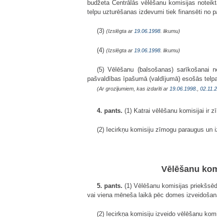
budžeta Centrālās vēlēšanu komisijas noteik
telpu uzturēšanas izdevumi tiek finansēti no 
(3)
(Izslēgta ar
19.06.1998
. likumu)
(4)
(Izslēgta ar
19.06.1998
. likumu)
(5) Vēlēšanu (balsošanas) sarīkošanai n
pašvaldības īpašumā (valdījumā) esošās tel
(Ar grozījumiem, kas izdarīti ar
19.06.1998.
,
02.11.
4. pants.
(1) Katrai vēlēšanu komisijai ir 
(2) Iecirkņu komisiju zīmogu paraugus un 
Vēlēšanu komi
5. pants.
(1) Vēlēšanu komisijas priekšsēd
vai viena mēneša laikā pēc domes izveidošan
(2) Iecirkņa komisiju izveido vēlēšanu komi