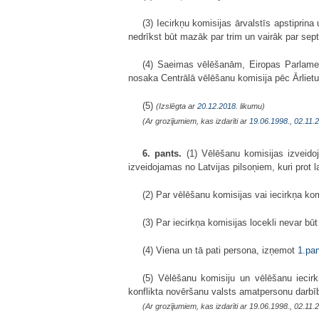
(3) Iecirkņu komisijas ārvalstīs apstiprin
nedrīkst būt mazāk par trim un vairāk par sep
(4) Saeimas vēlēšanām, Eiropas Parlament
nosaka Centrālā vēlēšanu komisija pēc Ārlietu 
(5)
(Izslēgta ar
20.12.2018
. likumu)
(Ar grozījumiem, kas izdarīti ar
19.06.1998.
,
02.11.
6. pants.
(1) Vēlēšanu komisijas izveidoja
izveidojamas no Latvijas pilsoņiem, kuri prot 
(2) Par vēlēšanu komisijas vai iecirkņa k
(3) Par iecirkņa komisijas locekli nevar būt
(4) Viena un tā pati persona, izņemot
1.pa
(5) Vēlēšanu komisiju un vēlēšanu iecirk
konflikta novēršanu valsts amatpersonu darbīb
(Ar grozījumiem, kas izdarīti ar 19.06.1998., 02.11