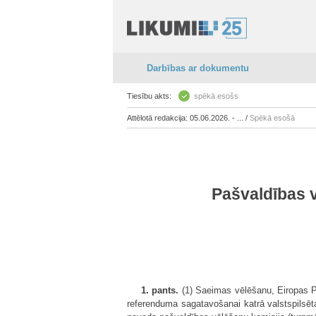
Darbības ar dokumentu
Tiesību akts:
spēkā esošs
Attēlotā redakcija: 05.06.2026. - ... /
Spēkā esošā
Pašvaldības v
1. pants.
(1) Saeimas vēlēšanu, Eiropas P
referenduma sagatavošanai katrā valstspilsēt