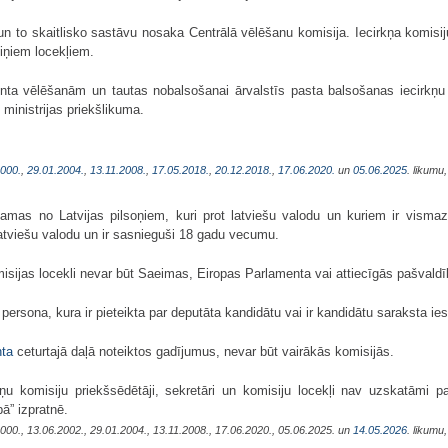
a un to skaitlisko sastāvu nosaka Centrālā vēlēšanu komisija. Iecirkņa komisij
tiņiem locekļiem.
a vēlēšanām un tautas nobalsošanai ārvalstīs pasta balsošanas iecirkņu k
ministrijas priekšlikuma.
2000.
,
29.01.2004.
,
13.11.2008.
,
17.05.2018.
,
20.12.2018.
,
17.06.2020.
un
05.06.2025
. likumu
mas no Latvijas pilsoņiem, kuri prot latviešu valodu un kuriem ir vismaz v
latviešu valodu un ir sasnieguši 18 gadu vecumu.
omisijas locekli nevar būt Saeimas, Eiropas Parlamenta vai attiecīgās pašval
 persona, kura ir pieteikta par deputāta kandidātu vai ir kandidātu saraksta ie
nta
ceturtajā daļā noteiktos gadījumus, nevar būt vairākās komisijās.
ņu komisiju priekšsēdētāji, sekretāri un komisiju locekļi nav uzskatāmi 
ā” izpratnē.
.2000., 13.06.2002., 29.01.2004., 13.11.2008., 17.06.2020., 05.06.2025. un
14.05.2026
. likumu