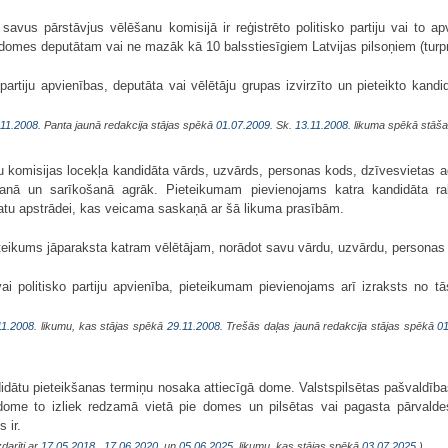
t savus pārstāvjus vēlēšanu komisijā ir reģistrēto politisko partiju vai to 
s domes deputātam vai ne mazāk kā 10 balss­tiesīgiem Latvijas pilsoņiem (tur
o partiju apvienības, deputāta vai vēlētāju grupas izvirzīto un pieteikto kandi
.11.2008.
Panta jaunā redakcija stājas spēkā
01.07.2009.
Sk.
13.11.2008
. likuma spēkā stāš
 komisijas locekļa kandidāta vārds, uzvārds, personas kods, dzīvesvietas ad
anā un sarīkošanā agrāk. Pieteikumam pievienojams katra kandidāta ra
atu apstrādei, kas veicama saskaņā ar šā likuma prasībām.
ieteikums jāparaksta katram vēlētājam, norādot savu vārdu, uzvārdu, personas
a vai politisko partiju apvienība, pieteikumam pievienojams arī izraksts no 
11.2008
. likumu, kas stājas spēkā
29.11.2008.
Trešās daļas jaunā redakcija stājas spēkā
01
dātu pieteikšanas termiņu nosaka attiecīgā dome. Valstspilsētas pašvaldības
ome to izliek redzamā vietā pie domes un pilsētas vai pagasta pārvaldes
 ir.
darīti ar
17.05.2018.
,
17.06.2020.
un
05.06.2025
. likumu, kas stājas spēkā
03.07.2025.
)