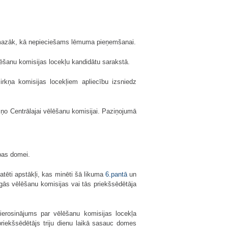
ne mazāk, kā nepieciešams lēmuma pieņemšanai.
ēlēšanu komisijas locekļu kandidātu sarakstā.
irkņa komisijas locekļiem apliecību izsniedz
ņo Centrālajai vēlēšanu komisijai. Paziņojumā
ības domei.
atēti apstākļi, kas minēti šā likuma
6.pantā
un
īgās vēlēšanu komisijas vai tās priekšsēdētāja
ierosinājums par vēlēšanu komisijas locekļa
iekšsēdētājs triju dienu laikā sasauc domes