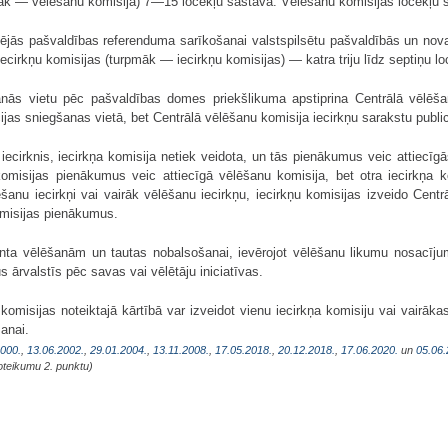
āk — vēlēšanu komisija) 7—15 locekļu sastāvā. Vēlēšanu komisijas locekļu s
tējās pašvaldības referenduma sarīkošanai valstspilsētu pašvaldībās un nov
iecirkņu komisijas (turpmāk — iecirkņu komisijas) — katra triju līdz septiņu l
šanās vietu pēc pašvaldības domes priekšlikuma apstiprina Centrālā vēlē
ijas sniegšanas vietā, bet Centrālā vēlēšanu komisija iecirkņu sarakstu public
u iecirknis, iecirkņa komisija netiek veidota, un tās pienākumus veic attiecī
a komisijas pienākumus veic attiecīgā vēlēšanu komisija, bet otra iecirkņa 
lēšanu iecirkņi vai vairāk vēlēšanu iecirkņu, iecirkņu komisijas izveido Cent
omisijas pienākumus.
ta vēlēšanām un tautas nobalsošanai, ievērojot vēlēšanu likumu nosacījum
us ārvalstīs pēc savas vai vēlētāju iniciatīvas.
komisijas noteiktajā kārtībā var izveidot vienu iecirkņa komisiju vai vairāk
anai.
2000.
,
13.06.2002.
,
29.01.2004.
,
13.11.2008.
,
17.05.2018.
,
20.12.2018.
,
17.06.2020.
un
05.06
oteikumu 2. punktu)