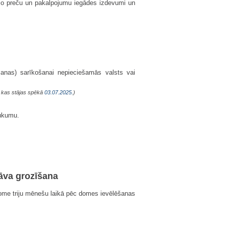
amo preču un pakalpojumu iegādes izdevumi un
šanas) sarīkošanai nepieciešamās valsts vai
, kas stājas spēkā
03.07.2025.
)
aukumu.
tāva grozīšana
dome triju mēnešu laikā pēc domes ievēlēšanas