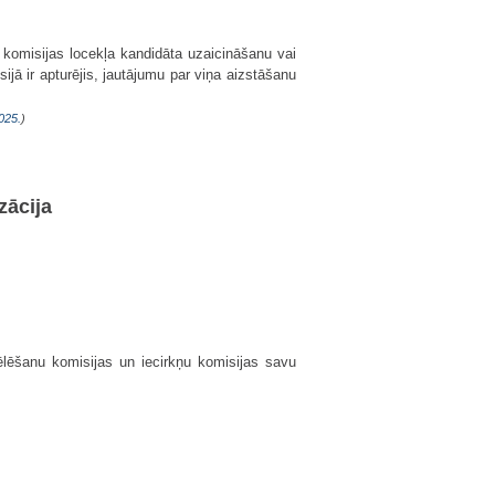
 komisijas locekļa kandidāta uzaicināšanu vai
jā ir apturējis, jautājumu par viņa aizstāšanu
025.
)
zācija
lēšanu komisijas un iecirkņu komisijas savu