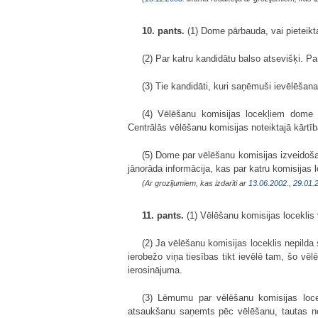
10. pants.
(1) Dome pārbauda, vai pieteikta
(2) Par katru kandidātu balso atsevišķi. 
(3) Tie kandidāti, kuri saņēmuši ievēlēšana
(4) Vēlēšanu komisijas locekļiem dome i
Centrālās vēlēšanu komisijas noteiktajā kārtīb
(5) Dome par vēlēšanu komisijas izveidoša
jānorāda informācija, kas par katru komisijas l
(Ar grozījumiem, kas izdarīti ar
13.06.2002.
,
29.01.
11. pants.
(1) Vēlēšanu komisijas loceklis 
(2) Ja vēlēšanu komisijas loceklis nepilda
ierobežo viņa tiesības tikt ievēlē tam, šo vē
ierosinājuma.
(3) Lēmumu par vēlēšanu komisijas locek
atsaukšanu saņemts pēc vēlēšanu, tautas no