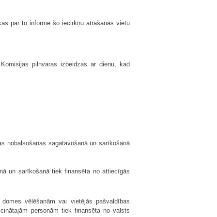
 kas par to informē šo iecirkņu atrašanās vietu
Komisijas pilnvaras izbeidzas ar dienu, kad
tas nobalsošanas sagatavošanā un sarīkošanā
ā un sarīkošanā tiek finansēta no attiecīgās
m domes vēlēšanām vai vietējās pašvaldības
icinātajām personām tiek finansēta no valsts