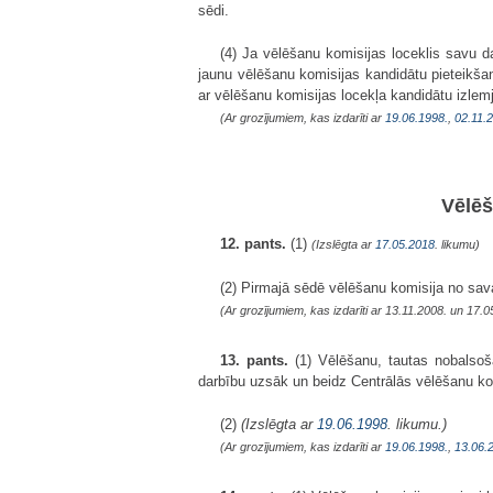
sēdi.
(4) Ja vēlēšanu komisijas loceklis savu d
jaunu vēlēšanu komisijas kandidātu pieteikšan
ar vēlēšanu komisijas locekļa kandidātu izlem
(Ar grozījumiem, kas izdarīti ar
19.06.1998.
,
02.11.
Vēlēš
12. pants.
(1)
(Izslēgta ar
17.05.2018
. likumu)
(2) Pirmajā sēdē vēlēšanu komisija no sava
(Ar grozījumiem, kas izdarīti ar 13.11.2008. un 17
13. pants.
(1) Vēlēšanu, tautas nobalsoš
darbību uzsāk un beidz Centrālās vēlēšanu kom
(2)
(Izslēgta ar
19.06.1998
. likumu.)
(Ar grozījumiem, kas izdarīti ar
19.06.1998.
,
13.06.