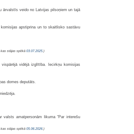
u ārvalstīs veido no Latvijas pilsoņiem un tajā
omisijas apstiprina un to skaitlisko sastāvu
, kas stājas spēkā
03.07.2025.
)
ispārējā vidējā izglītība. Iecirkņu komisijas
dības domes deputāts.
sniedzēja.
par valsts amatpersonām likuma “Par interešu
, kas stājas spēkā
05.06.2026.
)