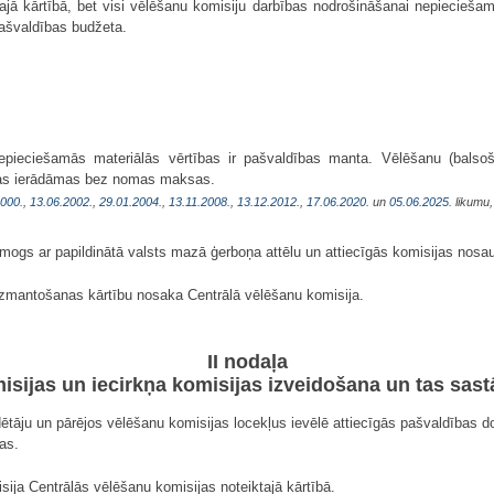
tajā kārtībā, bet visi vēlēšanu komisiju darbības nodrošināšanai nepiecieš
pašvaldības budžeta.
epieciešamās materiālās vērtības ir pašvaldības manta. Vēlēšanu (balso
pas ierādāmas bez nomas maksas.
2000.
,
13.06.2002.
,
29.01.2004.
,
13.11.2008.
,
13.12.2012.
,
17.06.2020.
un
05.06.2025
. likumu
zīmogs ar papildinātā valsts mazā ģerboņa attēlu un attiecīgās komisijas nos
izmantošanas kārtību nosaka Centrālā vēlēšanu komisija.
II nodaļa
sijas un iecirkņa komisijas izveidošana un tas sas
ētāju un pārējos vēlēšanu komisijas locekļus ievēlē attiecīgās pašvaldības 
as.
sija Centrālās vēlēšanu komisijas noteiktajā kārtībā.