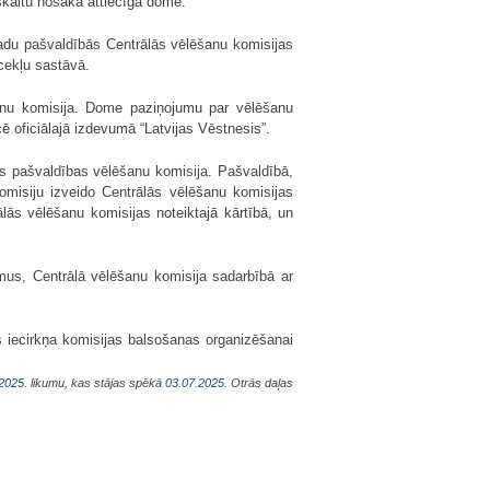
kaitu nosaka attiecīgā dome.
adu pašvaldībās Centrālās vēlēšanu komisijas
ocekļu sastāvā.
šanu komisija. Dome paziņojumu par vēlēšanu
ē oficiālajā izdevumā “Latvijas Vēstnesis”.
gās pašvaldības vēlēšanu komisija. Pašvaldībā,
komisiju izveido Centrālās vēlēšanu komisijas
rālās vēlēšanu komisijas noteiktajā kārtībā, un
us, Centrālā vēlēšanu komisija sadarbībā ar
as iecirkņa komisijas balsošanas organizēšanai
.2025
. likumu, kas stājas spēkā
03.07.2025.
Otrās daļas