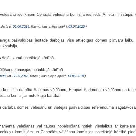
m vēlēšanu iecirkņiem Centrālā vēlēšanu komisija iesniedz Ārlietu ministrijai,
zdarīti ar
05.06.2025
. likumu, kas stājas spēkā
03.07.2025.
)
vīga pašvaldības iestāde darbojas visu attiecīgās domes pilnvaru laiku. 
u komisiju.
 šajā likumā noteiktajā kārtībā.
ēlēšanu komisijas noteiktajā kārtībā.
2008.
un
17.05.2018
. likumu, kas stājas spēkā
13.06.2018.
)
ņu komisiju darbība Saeimas vēlēšanu, Eiropas Parlamenta vēlēšanu un tau
ēšanu komisijas noteiktajā kārtībā.
ju darbība domes vēlēšanu un vietējās pašvaldības referenduma sagatavošan
lamenta vēlēšanas vai tautas nobalsošana notiek vienlaikus ar kārtējā
iecirkņu komisijām un Centrālās vēlēšanu komisijas noteiktajā kārtībā piea