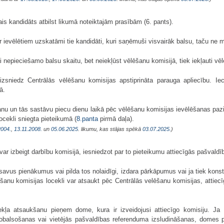
is kandidāts atbilst likumā noteiktajām prasībām (6. pants).
Par ievēlētiem uzskatāmi tie kandidāti, kuri saņēmuši visvairāk balsu, taču 
i nepieciešamo balsu skaitu, bet neiekļūst vēlēšanu komisijā, tiek iekļauti v
zsniedz Centrālās vēlēšanu komisijas apstiprināta parauga apliecību. Iec
ā.
nu un tās sastāvu piecu dienu laikā pēc vēlēšanu komisijas ievēlēšanas pazi
ocekli sniegta pieteikumā (
8.panta
pirmā daļa).
2004.
,
13.11.2008.
un
05.06.2025
. likumu, kas stājas spēkā
03.07.2025.
)
var izbeigt darbību komisijā, iesniedzot par to pieteikumu attiecīgās pašvald
 savus pienākumus vai pilda tos nolaidīgi, izdara pārkāpumus vai ja tiek konst
lēšanu komisijas locekli var atsaukt pēc Centrālās velēšanu komisijas, attiec
ļa atsaukšanu pieņem dome, kura ir izveidojusi attiecīgo komisiju. Ja 
balsošanas vai vietējās pašvaldības referenduma izsludināšanas, domes pr