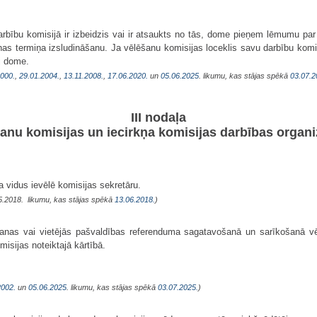
arbību komisijā ir izbeidzis vai ir atsaukts no tās, dome pieņem lēmumu par
as termiņa izsludināšanu. Ja vēlēšanu komisijas loceklis savu darbību komisi
j dome.
2000.
,
29.01.2004.
,
13.11.2008.
,
17.06.2020.
un
05.06.2025
. likumu, kas stājas spēkā
03.07.2
III nodaļa
anu komisijas un iecirkņa komisijas darbības organi
 vidus ievēlē komisijas sekretāru.
.05.2018. likumu, kas stājas spēkā
13.06.2018.
)
anas vai vietējās pašvaldības referenduma sagatavošanā un sarīkošanā vē
isijas noteiktajā kārtībā.
2002.
un
05.06.2025
. likumu, kas stājas spēkā
03.07.2025.
)