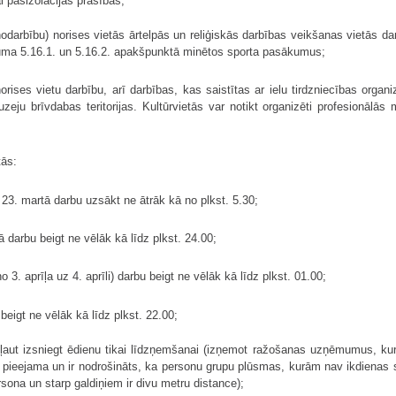
i pašizolācijas prasības;
nodarbību) norises vietās ārtelpās un reliģiskās darbības veikšanas vietās da
ojuma 5.16.1. un 5.16.2. apakšpunktā minētos sporta pasākumus;
orises vietu darbību, arī darbības, kas saistītas ar ielu tirdzniecības organ
eju brīvdabas teritorijas. Kultūrvietās var notikt organizēti profesionālās
tās:
 23. martā darbu uzsākt ne ātrāk kā no plkst. 5.30;
 darbu beigt ne vēlāk kā līdz plkst. 24.00;
o 3. aprīļa uz 4. aprīli) darbu beigt ne vēlāk kā līdz plkst. 01.00;
beigt ne vēlāk kā līdz plkst. 22.00;
tļaut izsniegt ēdienu tikai līdzņemšanai (izņemot ražošanas uzņēmumus, ku
i pieejama un ir nodrošināts, ka personu grupu plūsmas, kurām nav ikdienas s
rsona un starp galdiņiem ir divu metru distance);