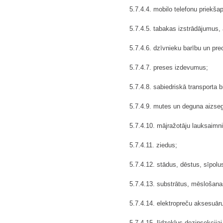
5.7.4.4. mobilo telefonu priekš
5.7.4.5. tabakas izstrādājumus
5.7.4.6. dzīvnieku barību un pre
5.7.4.7. preses izdevumus;
5.7.4.8. sabiedriskā transporta b
5.7.4.9. mutes un deguna aizseg
5.7.4.10. mājražotāju lauksaimn
5.7.4.11. ziedus;
5.7.4.12. stādus, dēstus, sīpol
5.7.4.13. substrātus, mēslošana
5.7.4.14. elektropreču aksesuāru
5.7.4.15. līdzekļus dezinsekcijai 