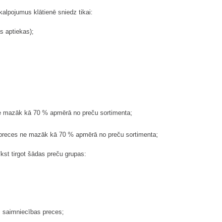
alpojumus klātienē sniedz tikai:
ās aptiekas);
 ne mazāk kā 70 % apmērā no preču sortimenta;
s preces ne mazāk kā 70 % apmērā no preču sortimenta;
īkst tirgot šādas preču grupas:
s saimniecības preces;