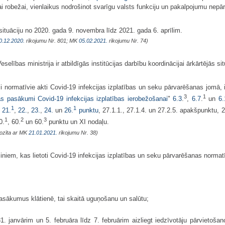
mai robežai, vienlaikus nodrošinot svarīgu valsts funkciju un pakalpojumu nepār
jo situāciju no 2020. gada 9. novembra līdz 2021. gada 6. aprīlim.
0.12.2020.
rīkojumu Nr. 801; MK
05.02.2021.
rīkojumu Nr. 74)
lības ministrija ir atbildīgās institūcijas darbību koordinācijai ārkārtējās sit
ami normatīvie akti Covid-19 infekcijas izplatības un seku pārvarēšanas jomā,
3
1
s pasākumi Covid-19 infekcijas izplatības ierobežošanai
"
6.3
.
,
6.7
.
un
6.
1
1
,
21.
,
22.
,
23.
,
24.
un
26.
punktu
, 27.1.1., 27.1.4. un 27.2.5. apakšpunktu, 2
1
2
3
0.
, 60.
un 60.
punktu un XI nodaļu.
rozīta ar MK
21.01.2021.
rīkojumu Nr. 38)
erminiem, kas lietoti Covid-19 infekcijas izplatības un seku pārvarēšanas normat
 pasākumus klātienē, tai skaitā uguņošanu un salūtu;
. janvārim un 5. februāra līdz 7. februārim aizliegt iedzīvotāju pārvietošan