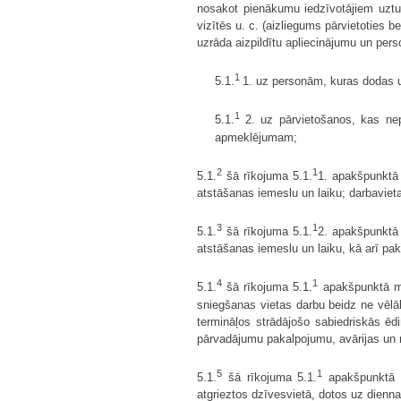
nosakot pienākumu iedzīvotājiem uztur
vizītēs u. c. (aizliegums pārvietoties b
uzrāda aizpildītu apliecinājumu un per
1
5.1.
1. uz personām, kuras dodas u
1
5.1.
2. uz pārvietošanos, kas nep
apmeklējumam;
2
1
5.1.
šā rīkojuma 5.1.
1. apakšpunktā 
atstāšanas iemeslu un laiku; darbavie
3
1
5.1.
šā rīkojuma 5.1.
2. apakšpunktā 
atstāšanas iemeslu un laiku, kā arī p
4
1
5.1.
šā rīkojuma 5.1.
apakšpunktā mi
sniegšanas vietas darbu beidz ne vēlāk
termināļos strādājošo sabiedriskās ēd
pārvadājumu pakalpojumu, avārijas un 
5
1
5.1.
šā rīkojuma 5.1.
apakšpunktā m
atgrieztos dzīvesvietā, dotos uz diennak