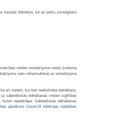
es saziņas līdzekļus, kā arī preču izsniegšanu
zniecības vietām ieslodzījuma vietās (cietuma
lodzījuma vietu infrastruktūrai un ieslodzījuma
kā arī vietām, kur tiek nodrošināta ēdināšana,
ī uz sabiedriskās ēdināšanas vietām izglītības
 fiziski nepārklājas. Sabiedriskās ēdināšanas
ības pasākumi Covid-19 infekcijas izplatības