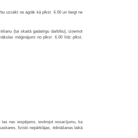
rbu uzsākt ne agrāk kā plkst. 6.00 un beigt ne
izēšanu (tai skaitā gadatirgu darbību), izņemot
 mākslas mēģinājumi no plkst. 6.00 līdz plkst.
r tas nav iespējams, ievērojot nosacījumu, ka
askares, fiziski nepārklājas, ēdināšanas laikā