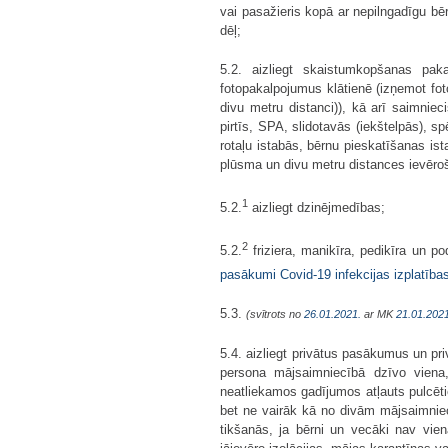
vai pasažieris kopā ar nepilngadīgu bē
dēļ;
5.2. aizliegt skaistumkopšanas pak
fotopakalpojumus klātienē (izņemot fot
divu metru distanci)), kā arī saimniec
pirtīs, SPA, slidotavās (iekštelpās), s
rotaļu istabās, bērnu pieskatīšanas ist
plūsma un divu metru distances ievēro
1
5.2.
aizliegt dzinējmedības;
2
5.2.
friziera, manikīra, pedikīra un p
pasākumi Covid-19 infekcijas izplatība
5.3.
(svītrots no
26.01.2021.
ar MK
21.01.2021
5.4. aizliegt privātus pasākumus un p
persona mājsaimniecībā dzīvo viena,
neatliekamos gadījumos atļauts pulcētie
bet ne vairāk kā no divām mājsaimniec
tikšanās, ja bērni un vecāki nav vi