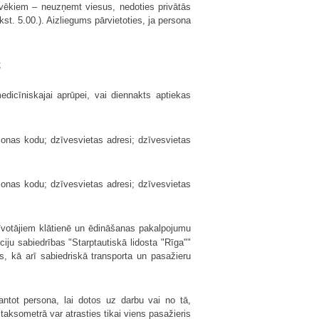
ilvēkiem – neuzņemt viesus, nedoties privātās
kst. 5.00.). Aizliegums pārvietoties, ja persona
;
dicīniskajai aprūpei, vai diennakts aptiekas
onas kodu; dzīvesvietas adresi; dzīvesvietas
onas kodu; dzīvesvietas adresi; dzīvesvietas
īvotājiem klātienē un ēdināšanas pakalpojumu
iju sabiedrības "Starptautiskā lidosta "Rīga""
s, kā arī sabiedriskā transporta un pasažieru
tot persona, lai dotos uz darbu vai no tā,
 taksometrā var atrasties tikai viens pasažieris