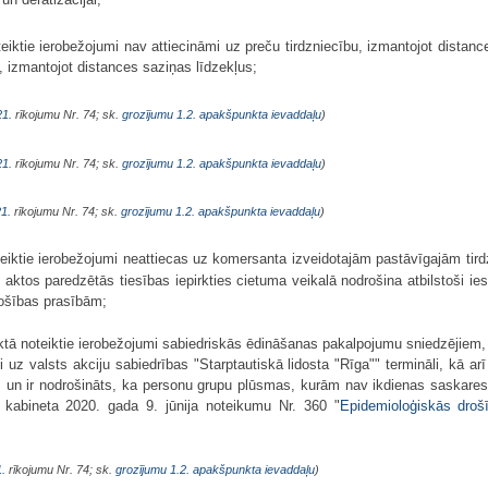
iktie ierobežojumi nav attiecināmi uz preču tirdzniecību, izmantojot distanc
s, izmantojot distances saziņas līdzekļus;
21.
rīkojumu Nr. 74; sk.
grozījumu 1.2. apakšpunkta ievaddaļu
)
21.
rīkojumu Nr. 74; sk.
grozījumu 1.2. apakšpunkta ievaddaļu
)
1.
rīkojumu Nr. 74; sk.
grozījumu 1.2. apakšpunkta ievaddaļu
)
iktie ierobežojumi neattiecas uz komersanta izveidotajām pastāvīgajām tird
 aktos paredzētās tiesības iepirkties cietuma veikalā nodrošina atbilstoši ies
rošības prasībām;
ktā noteiktie ierobežojumi sabiedriskās ēdināšanas pakalpojumu sniedzējiem, 
 uz valsts akciju sabiedrības "Starptautiskā lidosta "Rīga"" termināli, kā ar
s un ir nodrošināts, ka personu grupu plūsmas, kurām nav ikdienas saskares,
u kabineta 2020. gada 9. jūnija noteikumu Nr. 360 "
Epidemioloģiskās droš
.
rīkojumu Nr. 74; sk.
grozījumu 1.2. apakšpunkta ievaddaļu
)