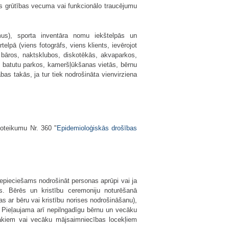
vas grūtības vecuma vai funkcionālo traucējumu
mus), sporta inventāra nomu iekštelpās un
lpā (viens fotogrāfs, viens klients, ievērojot
tā bāros, naktsklubos, diskotēkās, akvaparkos,
s, batutu parkos, kameršļūkšanas vietās, bērnu
bas takās, ja tur tiek nodrošināta vienvirziena
noteikumu Nr. 360 "
Epidemioloģiskās drošības
epieciešams nodrošināt personas aprūpi vai ja
s. Bērēs un kristību ceremoniju noturēšanā
as ar bēru vai kristību norises nodrošināšanu),
. Pieļaujama arī nepilngadīgu bērnu un vecāku
cākiem vai vecāku mājsaimniecības locekļiem