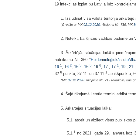
19 infekcijas izplatību Latvijā līdz kontrolēja
1. Izsludināt visā valsts teritorijā ārkārtē
(Grozīts ar MK
02.12.2020.
rīkojumu Nr. 719; MK
3
2. Noteikt, ka Krīzes vadības padome un Vese
3. Ārkārtējās situācijas laikā ir piemēroj
noteikumu Nr. 360 "
Epidemioloģiskās drošība
1
2
3
5
6
1
16.
,
16.
,
16.
,
16.
,
16.
,
17.
,
17.
,
19.
,
21.
6
1
32.
punktu, 37.11. un 37.11.
apakšpunktu, 6
(MK
02.12.2020.
rīkojuma Nr. 719 redakcijā, kas g
4. Šajā rīkojumā lietotie termini atbilst t
5. Ārkārtējās situācijas laikā:
5.1. atcelt un aizliegt visus publiskos
1
5.1.
no 2021. gada 29. janvāra līdz 31