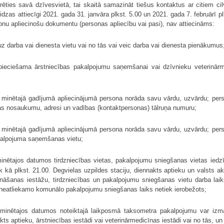
ēties savā dzīvesvietā, tai skaitā samazināt tiešus kontaktus ar citiem c
eidzas attiecīgi 2021. gada 31. janvāra plkst. 5.00 un 2021. gada 7. februārī pl
sonu apliecinošu dokumentu (personas apliecību vai pasi), nav attiecināms:
z darba vai dienesta vietu vai no tās vai veic darba vai dienesta pienākumus
ieciešama ārstniecības pakalpojumu saņemšanai vai dzīvnieku veterinārme
minētajā gadījumā apliecinājumā persona norāda savu vārdu, uzvārdu; pers
tas nosaukumu, adresi un vadības (kontaktpersonas) tālruņa numuru;
minētajā gadījumā apliecinājumā persona norāda savu vārdu, uzvārdu; pers
akalpojuma saņemšanas vietu;
nētajos datumos tirdzniecības vietas, pakalpojumu sniegšanas vietas iedz
 kā plkst. 21.00. Degvielas uzpildes staciju, diennakts aptieku un valsts akc
ināšanas iestāžu, tirdzniecības un pakalpojumu sniegšanas vietu darba laik
neatliekamo komunālo pakalpojumu sniegšanas laiks netiek ierobežots;
inētajos datumos noteiktajā laikposmā taksometra pakalpojumu var izman
ts aptieku, ārstniecības iestādi vai veterinārmedicīnas iestādi vai no tās, un