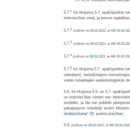
1
5.7.
šā rīkojuma 5.7. apakšpunktā note
tirdzniecības vietā, ja preces iegādāta
2
5.7.
(svītrots no
08.02.2021.
ar MK
05.02.20
3
5.7.
(svītrots no
08.02.2021.
ar MK
05.02.20
4
5.7.
(svītrots no
08.02.2021.
ar MK
05.02.202
5
5.7.
šā rīkojuma 5.7. apakšpunktā note
veikaliem). Ieslodzītajiem normatīvajos
vietās noteiktajām epidemioloģiskās d
5.8. šā rīkojuma 5.6. un 5.7. apakšpun
un tirdzniecības vietām nav attiecināmi
iestādēs, ja tās nav publiski pieejama
pakalpojumu sniedzēji ievēro Ministr
ierobežošanai
"
20.
punkta prasības;
5.9.
(svītrots no
08.02.2021.
ar MK
05.02.2021