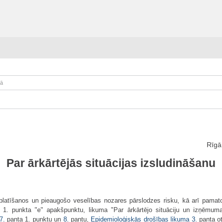
kā
Rīgā
Par ārkārtējās situācijas izsludināšanu
zplatīšanos un pieaugošo veselības nozares pārslodzes risku, kā arī pamat
1. punkta "e" apakšpunktu, likuma "Par ārkārtējo situāciju un izņēmum
7.
panta 1. punktu un
8.
pantu,
Epidemioloģiskās drošības likuma
3.
panta ot