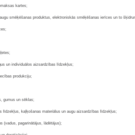
apmaksas kartes;
, augu smēķēšanas produktus, elektroniskās smēķēšanas ierīces un to šķidr
ces;
iļetes;
us un individuālos aizsardzības līdzekļus;
iecības produkciju;
us, gumus un sēklas;
s līdzekļus, kaļķošanas materiālus un augu aizsardzības līdzekļus;
s (vadus, pagarinātājus, lādētājus);
un deratizācijai;