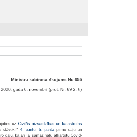
Ministru kabineta rīkojums Nr. 655
 2020. gada 6. novembrī (prot. Nr. 69 2. §)
ojoties uz
Civilās aizsardzības un katastrofas
a stāvokli"
4. pantu
,
5. panta
pirmo daļu un
ro daļu, kā arī lai samazinātu atkārtotu Covid-