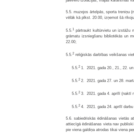
jāievēro izolācijas, mājas karantīnas va
5.5. muzejos ārtelpās, sporta treniņu (
vēlāk kā plkst. 20.00, izņemot šā rīk
1
5.5.
pārtraukt kultūrvietu un izstāžu n
grāmatu izsniegšanu bibliotēkās un muz
22.00;
2
5.5.
reliģiskās darbības veikšanas vie
2
5.5.
1. 2021. gada 20., 21., 22. un
2
5.5.
2. 2021. gada 27. un 28. martā
2
5.5.
3. 2021. gada 4. aprīlī (naktī n
2
5.5.
4. 2021. gada 24. aprīlī darbu 
5.6. sabiedriskās ēdināšanas vietās a
attiecīgā ēdināšanas vieta nav publisk
pie viena galdiņa atrodas tikai viena pe