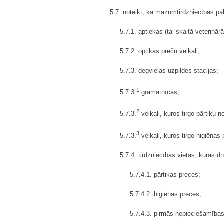
5.7. noteikt, ka mazumtirdzniecības pak
5.7.1. aptiekas (tai skaitā veterinār
5.7.2. optikas preču veikali;
5.7.3. degvielas uzpildes stacijas;
1
5.7.3.
grāmatnīcas;
2
5.7.3.
veikali, kuros tirgo pārtiku
3
5.7.3.
veikali, kuros tirgo higiēna
5.7.4. tirdzniecības vietas, kurās dr
5.7.4.1. pārtikas preces;
5.7.4.2. higiēnas preces;
5.7.4.3. pirmās nepieciešamība