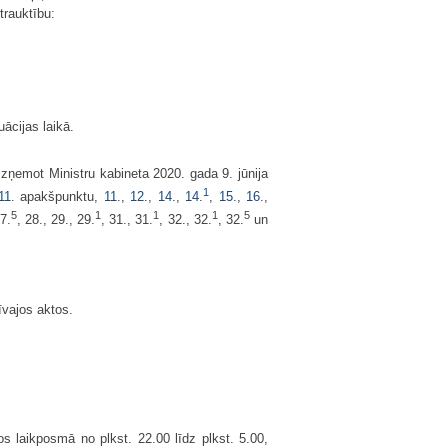
trauktību:
uācijas laikā.
 izņemot Ministru kabineta 2020. gada 9. jūnija
1
11
. apakšpunktu,
11.
,
12.
,
14.
,
14.
,
15.
,
16.
,
5
1
1
1
5
7.
, 28., 29., 29.
, 31., 31.
, 32., 32.
, 32.
un
īvajos aktos.
os laikposmā no plkst. 22.00 līdz plkst. 5.00,