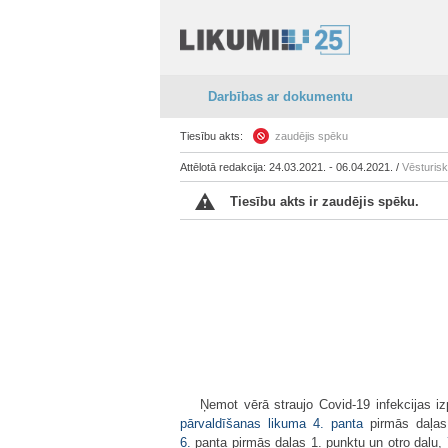
Darbības ar dokumentu
Tiesību akts:
zaudējis spēku
Attēlotā redakcija: 24.03.2021. - 06.04.2021. /
Vēsturis
Tiesību akts ir zaudējis spēku.
Ņemot vērā straujo Covid-19 infekcijas i
pārvaldīšanas likuma
4. panta
pirmās daļas 
6.
panta pirmās daļas 1. punktu un otro daļu,