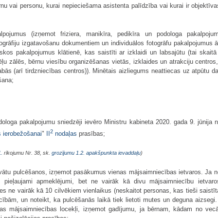
rnu vai personu, kurai nepieciešama asistenta palīdzība vai kurai ir objektī
alpojumus (izņemot friziera, manikīra, pedikīra un podologa pakalpoju
ogrāfiju izgatavošanu dokumentiem un individuālos fotogrāfu pakalpojumus ārte
iskos pakalpojumus klātienē, kas saistīti ar izklaidi un labsajūtu (tai skai
pēļu zālēs, bērnu viesību organizēšanas vietās, izklaides un atrakciju centro
abās (arī tirdzniecības centros)). Minētais aizliegums neattiecas uz atpūtu da
šana;
odologa pakalpojumu sniedzēji ievēro Ministru kabineta 2020. gada 9. jūnija 
2
s ierobežošanai
"
II
nodaļas
prasības;
.
rīkojumu Nr. 38, sk.
grozījumu 1.2. apakšpunkta ievaddaļu
)
rivātu pulcēšanos, izņemot pasākumus vienas mājsaimniecības ietvaros. Ja n
 pieļaujami apmeklējumi, bet ne vairāk kā divu mājsaimniecību ietvaro
s ne vairāk kā 10 cilvēkiem vienlaikus (neskaitot personas, kas tieši saistīt
ībām, un noteikt, ka pulcēšanās laikā tiek lietoti mutes un deguna aizsegi
enas mājsaimniecības locekļi, izņemot gadījumu, ja bērnam, kādam no ve