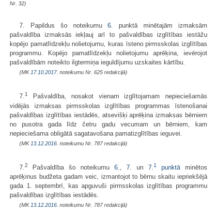
Nr. 32)
7. Papildus šo noteikumu
6.
punktā minētajām izmaksām
pašvaldība izmaksās iekļauj arī to pašvaldības izglītības iestāžu
kopējo pamatlīdzekļu nolietojumu, kuras īsteno pirmsskolas izglītības
programmu. Kopējo pamatlīdzekļu nolietojumu aprēķina, ievērojot
pašvaldībām noteikto ilgtermiņa ieguldījumu uzskaites kārtību.
(MK
17.10.2017.
noteikumu Nr. 625 redakcijā)
1
7.
Pašvaldība, nosakot vienam izglītojamam nepieciešamās
vidējās izmaksas pirmsskolas izglītības programmas īstenošanai
pašvaldības izglītības iestādēs, atsevišķi aprēķina izmaksas bērniem
no pusotra gada līdz četru gadu vecumam un bērniem, kam
nepieciešama obligātā sagatavošana pamatizglītības ieguvei.
(MK
13.12.2016.
noteikumu Nr. 787 redakcijā)
2
1
7.
Pašvaldība šo noteikumu
6.
,
7.
un
7.
punktā
minētos
aprēķinus budžeta gadam veic, izmantojot to bērnu skaitu iepriekšējā
gada 1. septembrī, kas apguvuši pirmsskolas izglītības programmu
pašvaldības izglītības iestādēs.
(MK
13.12.2016.
noteikumu Nr. 787 redakcijā)