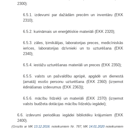
2300):
6.5.1. izdevumi par dažādām precēm un inventāru (EKK
2310);
6.5.2. kurināmais un enerģētiskie materiāli (EKK 2320);
6.5.3. zāles, ķimikālijas, laboratorijas preces, medicīniskās
ierīces, laboratorijas dzīvnieki un to uzturēšana (EKK
2340);
6.5.4. iestāžu uzturēšanas materiāli un preces (EKK 2350);
6.5.5. valsts un pašvaldību aprūpē, apgādē un dienestā
(amatā) esošo personu uzturēšana (EKK 2360) (izņemot
ēdināšanas izdevumus (EKK 2363));
6.5.6. mācību līdzekļi un materiāli (EKK 2370) (izņemot
valsts budžeta dotācijas mācību līdzekļu iegādei);
6.6. izdevumi periodikas iegādei bibliotēku krājumiem (EKK
2400).
(Grozīts ar MK
13.12.2016.
noteikumiem Nr. 787; MK
14.01.2020
noteikumiem