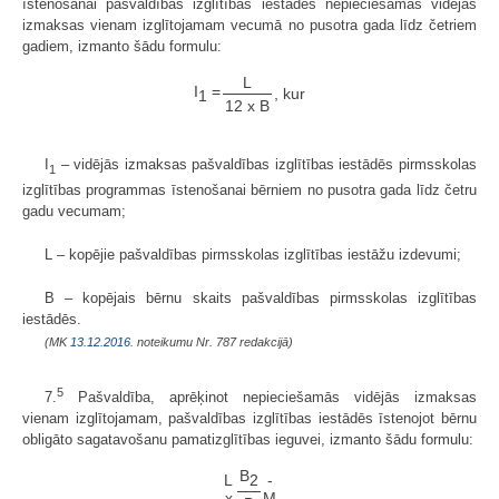
īstenošanai pašvaldības izglītības iestādēs nepieciešamās vidējās
izmaksas vienam izglītojamam vecumā no pusotra gada līdz četriem
gadiem, izmanto šādu formulu:
L
I
=
, kur
1
12 x B
I
– vidējās izmaksas pašvaldības izglītības iestādēs pirmsskolas
1
izglītības programmas īstenošanai bērniem no pusotra gada līdz četru
gadu vecumam;
L – kopējie pašvaldības pirmsskolas izglītības iestāžu izdevumi;
B – kopējais bērnu skaits pašvaldības pirmsskolas izglītības
iestādēs.
(MK
13.12.2016.
noteikumu Nr. 787 redakcijā)
5
7.
Pašvaldība, aprēķinot nepieciešamās vidējās izmaksas
vienam izglītojamam, pašvaldības izglītības iestādēs īstenojot bērnu
obligāto sagatavošanu pamatizglītības ieguvei, izmanto šādu formulu:
B
2
L
-
x
M