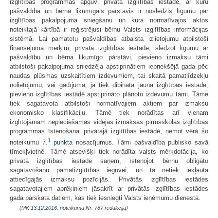
izglītības programmas apguvi privātā izglītības iestādē, ar kuru
pašvaldība un bērna likumīgais pārstāvis ir noslēdzis līgumu par
izglītības pakalpojuma sniegšanu un kura normatīvajos aktos
noteiktajā kārtībā ir reģistrējusi bērnu Valsts izglītības informācijas
sistēmā. Lai pamatotu pašvaldības atbalsta izlietojumu atbilstoši
finansējuma mērķim, privātā izglītības iestāde, slēdzot līgumu ar
pašvaldību un bērna likumīgo pārstāvi, pievieno izmaksu tāmi
atbilstoši pakalpojuma sniedzēja apstiprinātiem iepriekšējā gada pēc
naudas plūsmas uzskaitītiem izdevumiem, tai skaitā pamatlīdzekļu
nolietojumu, vai gadījumā, ja tiek dibināta jauna izglītības iestāde,
pievieno izglītības iestādē apstiprināto plānoto izdevumu tāmi. Tāme
tiek sagatavota atbilstoši normatīvajiem aktiem par izmaksu
ekonomisko klasifikāciju. Tāmē tiek norādītas arī vienam
izglītojamam nepieciešamās vidējās izmaksas pirmsskolas izglītības
programmas īstenošanai privātajā izglītības iestādē, ņemot vērā šo
1
noteikumu
7.
punkta
nosacījumus. Tāmi pašvaldība publisko savā
tīmekļvietnē. Tāmē atsevišķi tiek norādīta valsts mērķdotācija, ko
privātā izglītības iestāde saņem, īstenojot bērnu obligāto
sagatavošanu pamatizglītības ieguvei, un tā netiek iekļauta
attiecīgajās izmaksu pozīcijās. Privātās izglītības iestādes
sagatavotajiem aprēķiniem jāsakrīt ar privātās izglītības iestādes
gada pārskata datiem, kas tiek iesniegti Valsts ieņēmumu dienestā.
(MK
13.12.2016.
noteikumu Nr. 787 redakcijā)