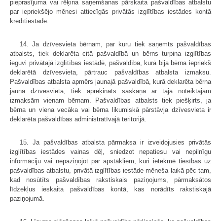
pieprasījuma vai rēķina saņemšanas pārskaita pašvaldības atbalstu
par iepriekšējo mēnesi attiecīgās privātās izglītības iestādes kontā
kredītiestādē.
14. Ja dzīvesvieta bērnam, par kuru tiek saņemts pašvaldības
atbalsts, tiek deklarēta citā pašvaldībā un bērns turpina izglītības
ieguvi privātajā izglītības iestādē, pašvaldība, kurā bija bērna iepriekš
deklarētā dzīvesvieta, pārtrauc pašvaldības atbalsta izmaksu.
Pašvaldības atbalsta apmērs jaunajā pašvaldībā, kurā deklarēta bērna
jaunā dzīvesvieta, tiek aprēķināts saskaņā ar tajā noteiktajām
izmaksām vienam bērnam. Pašvaldības atbalsts tiek piešķirts, ja
bērna un viena vecāka vai bērna likumiskā pārstāvja dzīvesvieta ir
deklarēta pašvaldības administratīvajā teritorijā.
15. Ja pašvaldības atbalsta pārmaksa ir izveidojusies privātās
izglītības iestādes vainas dēļ, sniedzot nepatiesu vai nepilnīgu
informāciju vai nepaziņojot par apstākļiem, kuri ietekmē tiesības uz
pašvaldības atbalstu, privātā izglītības iestāde mēneša laikā pēc tam,
kad nosūtīts pašvaldības rakstiskais paziņojums, pārmaksātos
līdzekļus ieskaita pašvaldības kontā, kas norādīts rakstiskajā
paziņojumā.