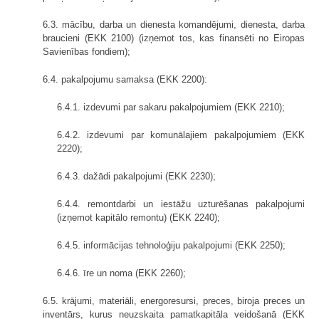
6.3. mācību, darba un dienesta komandējumi, dienesta, darba
braucieni (EKK 2100) (izņemot tos, kas finansēti no Eiropas
Savienības fondiem);
6.4. pakalpojumu samaksa (EKK 2200):
6.4.1. izdevumi par sakaru pakalpojumiem (EKK 2210);
6.4.2. izdevumi par komunālajiem pakalpojumiem (EKK
2220);
6.4.3. dažādi pakalpojumi (EKK 2230);
6.4.4. remontdarbi un iestāžu uzturēšanas pakalpojumi
(izņemot kapitālo remontu) (EKK 2240);
6.4.5. informācijas tehnoloģiju pakalpojumi (EKK 2250);
6.4.6. īre un noma (EKK 2260);
6.5. krājumi, materiāli, energoresursi, preces, biroja preces un
inventārs, kurus neuzskaita pamatkapitāla veidošanā (EKK