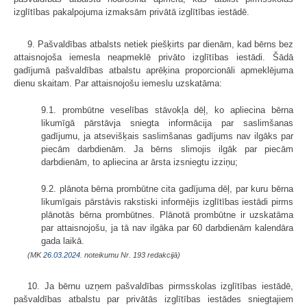
izglītības pakalpojuma izmaksām privātā izglītības iestādē.
9. Pašvaldības atbalsts netiek piešķirts par dienām, kad bērns bez
attaisnojoša iemesla neapmeklē privāto izglītības iestādi. Šādā
gadījumā pašvaldības atbalstu aprēķina proporcionāli apmeklējuma
dienu skaitam. Par attaisnojošu iemeslu uzskatāma:
9.1. prombūtne veselības stāvokļa dēļ, ko apliecina bērna
likumīgā pārstāvja sniegta informācija par saslimšanas
gadījumu, ja atsevišķais saslimšanas gadījums nav ilgāks par
piecām darbdienām. Ja bērns slimojis ilgāk par piecām
darbdienām, to apliecina ar ārsta izsniegtu izziņu;
9.2. plānota bērna prombūtne cita gadījuma dēļ, par kuru bērna
likumīgais pārstāvis rakstiski informējis izglītības iestādi pirms
plānotās bērna prombūtnes. Plānotā prombūtne ir uzskatāma
par attaisnojošu, ja tā nav ilgāka par 60 darbdienām kalendāra
gada laikā.
(MK
26.03.2024.
noteikumu Nr. 193 redakcijā)
10. Ja bērnu uzņem pašvaldības pirmsskolas izglītības iestādē,
pašvaldības atbalstu par privātās izglītības iestādes sniegtajiem