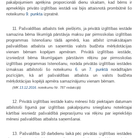
pakalpojumiem aprēķina proporcionāli dienu skaitam, kad bērns ir
apmeklējis privāto izglītības iestādi vai bijis attaisnotā prombūtnē šo
noteikumu
9. punkta
izpratnē.
11. Pašvaldības atbalsts tiek piešķirts, ja privātā izglītības iestāde
samazina bērna likumīgā pārstāvja maksu par pirmsskolas izglītības
programmas īstenošanu tādā apmērā, kas atbilst izmaksātajam
pašvaldības atbalsta un saņemtās valsts budžeta mērķdotācijas
vienam bērnam kopējam apmēram. Privātā izglītības iestāde,
izsniedzot bērna likumīgajam pārstāvim rēķinu par pirmsskolas
izglītības programmas īstenošanu, norāda privātās izglītības iestādes
izmaksas atbilstoši šo noteikumu
6.
un
7. punktā
norādītajām
pozīcijām, kā arī pašvaldības atbalsta un valsts budžeta
mērķdotācijas kopējā apmēra samazinājumu vienam bērnam.
(MK
13.12.2016.
noteikumu Nr. 787 redakcijā)
12. Privātā izglītības iestāde katru mēnesi līdz piektajam datumam
atbilstoši līgumā par izglītības pakalpojumu sniegšanu noteiktajai
kārtībai iesniedz pašvaldībā pieprasījumu vai rēķinu par iepriekšējo
mēnesi pašvaldības atbalsta saņemšanai.
13. Pašvaldība 10 darbdienu laikā pēc privātās izglītības iestādes