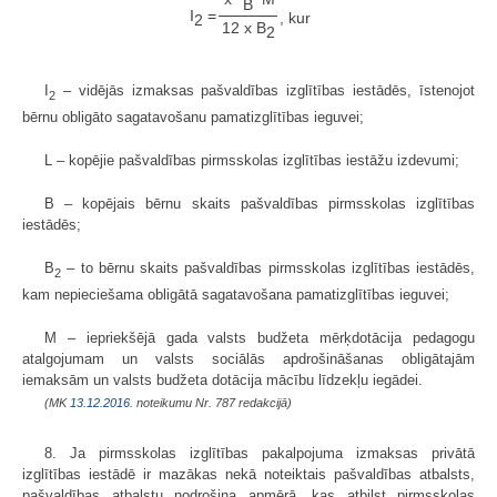
B
I
=
, kur
2
12 x B
2
I
– vidējās izmaksas pašvaldības izglītības iestādēs, īstenojot
2
bērnu obligāto sagatavošanu pamatizglītības ieguvei;
L – kopējie pašvaldības pirmsskolas izglītības iestāžu izdevumi;
B – kopējais bērnu skaits pašvaldības pirmsskolas izglītības
iestādēs;
B
– to bērnu skaits pašvaldības pirmsskolas izglītības iestādēs,
2
kam nepieciešama obligātā sagatavošana pamatizglītības ieguvei;
M – iepriekšējā gada valsts budžeta mērķdotācija pedagogu
atalgojumam un valsts sociālās apdrošināšanas obligātajām
iemaksām un valsts budžeta dotācija mācību līdzekļu iegādei.
(MK
13.12.2016.
noteikumu Nr. 787 redakcijā)
8. Ja pirmsskolas izglītības pakalpojuma izmaksas privātā
izglītības iestādē ir mazākas nekā noteiktais pašvaldības atbalsts,
pašvaldības atbalstu nodrošina apmērā, kas atbilst pirmsskolas