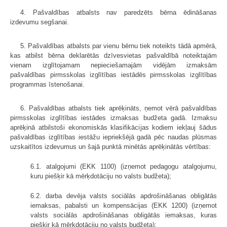
4. Pašvaldības atbalsts nav paredzēts bērna ēdināšanas
izdevumu segšanai.
5. Pašvaldības atbalsts par vienu bērnu tiek noteikts tādā apmērā,
kas atbilst bērna deklarētās dzīvesvietas pašvaldībā noteiktajām
vienam izglītojamam nepieciešamajām vidējām izmaksām
pašvaldības pirmsskolas izglītības iestādēs pirmsskolas izglītības
programmas īstenošanai.
6. Pašvaldības atbalsts tiek aprēķināts, ņemot vērā pašvaldības
pirmsskolas izglītības iestādes izmaksas budžeta gadā. Izmaksu
aprēķinā atbilstoši ekonomiskās klasifikācijas kodiem iekļauj šādus
pašvaldības izglītības iestāžu iepriekšējā gadā pēc naudas plūsmas
uzskaitītos izdevumus un šajā punktā minētās aprēķinātās vērtības:
6.1. atalgojumi (EKK 1100) (izņemot pedagogu atalgojumu,
kuru piešķir kā mērķdotāciju no valsts budžeta);
6.2. darba devēja valsts sociālās apdrošināšanas obligātās
iemaksas, pabalsti un kompensācijas (EKK 1200) (izņemot
valsts sociālās apdrošināšanas obligātās iemaksas, kuras
piešķir kā mērķdotāciju no valsts budžeta);