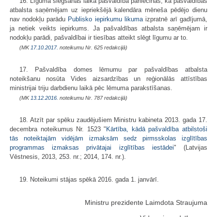
16. Līguma slēgšanas laikā pašvaldība pārliecinās, ka pašvaldības
atbalsta saņēmējam uz iepriekšējā kalendāra mēneša pēdējo dienu
nav nodokļu parādu
Publisko iepirkumu likuma
izpratnē arī gadījumā,
ja netiek veikts iepirkums. Ja pašvaldības atbalsta saņēmējam ir
nodokļu parādi, pašvaldībai ir tiesības atteikt slēgt līgumu ar to.
(MK
17.10.2017.
noteikumu Nr. 625 redakcijā)
17. Pašvaldība domes lēmumu par pašvaldības atbalsta
noteikšanu nosūta Vides aizsardzības un reģionālās attīstības
ministrijai triju darbdienu laikā pēc lēmuma parakstīšanas.
(MK
13.12.2016.
noteikumu Nr. 787 redakcijā)
18. Atzīt par spēku zaudējušiem Ministru kabineta 2013. gada 17.
decembra noteikumus Nr. 1523 "
Kārtība, kādā pašvaldība atbilstoši
tās noteiktajām vidējām izmaksām sedz pirmsskolas izglītības
programmas izmaksas privātajai izglītības iestādei
" (Latvijas
Vēstnesis, 2013, 253. nr.; 2014, 174. nr.).
19. Noteikumi stājas spēkā 2016. gada 1. janvārī.
Ministru prezidente Laimdota Straujuma