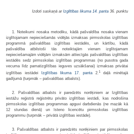
Izdoti saskaņā ar
Izglītības likuma
14. panta
36. punktu
1. Noteikumi nosaka metodiku, kādā pašvaldība nosaka vienam
izglītojamam nepieciešamās vidējās izmaksas pirmsskolas izglītības
programmā pašvaldības izglītības iestādēs, un kārtību, kādā
pašvaldība atbilstoši tās noteiktajām vienam izglītojamam
nepieciešamajām vidējām izmaksām attiecīgās pašvaldības izglītības
iestādēs sedz pirmsskolas izglītības programmas (no pusotra gada
vecuma līdz pamatizglītības ieguves uzsākšanai) izmaksas privātai
1
izglītības iestādei
Izglītības likuma
17. panta
2.
daļā minētajā
gadījumā (turpmāk – pašvaldības atbalsts).
2. Pašvaldības atbalsts ir paredzēts norēķiniem ar Izglītības
iestāžu reģistrā reģistrētu privāto izglītības iestādi, kas nodrošina
pirmsskolas izglītības programmas apguvi darbdienās (ne mazāk kā
12 stundas dienā) un īsteno licencētu pirmsskolas izglītības
programmu (turpmāk – privātā izglītības iestāde).
3. Pašvaldības atbalsts ir paredzēts norēķiniem par pirmsskolas