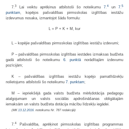
3
4
5
7.
Lai veiktu aprēķinus atbilstoši šo noteikumu
7.
un
7.
punktam
, kopējos pašvaldības pirmsskolas izglītības iestāžu
izdevumus nosaka, izmantojot šādu formulu:
L = P + K + M, kur
L – kopējie pašvaldības pirmsskolas izglītības iestāžu izdevumi;
P – pašvaldības pirmsskolas izglītības iestādes izmaksas budžeta
gadā atbilstoši šo noteikumu
6. punktā
norādītajām izdevumu
pozīcijām;
K – pašvaldības izglītības iestāžu kopējo pamatlīdzekļu
nolietojums atbilstoši šo noteikumu
7. punktam
;
M – iepriekšējā gada valsts budžeta mērķdotācija pedagogu
atalgojumam un valsts sociālās apdrošināšanas obligātajām
iemaksām un valsts budžeta dotācija mācību līdzekļu iegādei.
(MK
13.12.2016.
noteikumu Nr. 787 redakcijā)
4
7.
Pašvaldība, aprēķinot pirmsskolas izglītības programmas