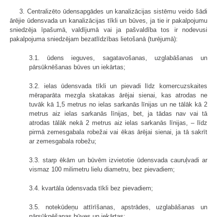
3. Centralizēto ūdensapgādes un kanalizācijas sistēmu veido šādi
ārējie ūdensvada un kanalizācijas tīkli un būves, ja tie ir pakalpojumu
sniedzēja īpašumā, valdījumā vai ja pašvaldība tos ir nodevusi
pakalpojuma sniedzējam bezatlīdzības lietošanā (turējumā):
3.1. ūdens ieguves, sagatavošanas, uzglabāšanas un
pārsūknēšanas būves un iekārtas;
3.2. ielas ūdensvada tīkli un pievadi līdz komercuzskaites
mēraparāta mezgla skatakas ārējai sienai, kas atrodas ne
tuvāk kā 1,5 metrus no ielas sarkanās līnijas un ne tālāk kā 2
metrus aiz ielas sarkanās līnijas, bet, ja tādas nav vai tā
atrodas tālāk nekā 2 metrus aiz ielas sarkanās līnijas, – līdz
pirmā zemesgabala robežai vai ēkas ārējai sienai, ja tā sakrīt
ar zemesgabala robežu;
3.3. starp ēkām un būvēm izvietotie ūdensvada cauruļvadi ar
vismaz 100 milimetru lielu diametru, bez pievadiem;
3.4. kvartāla ūdensvada tīkli bez pievadiem;
3.5. notekūdeņu attīrīšanas, apstrādes, uzglabāšanas un
pārsūknēšanas būves un iekārtas;