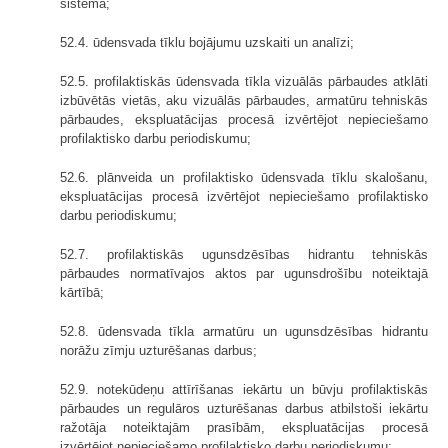
sistēmā;
52.4. ūdensvada tīklu bojājumu uzskaiti un analīzi;
52.5. profilaktiskās ūdensvada tīkla vizuālās pārbaudes atklāti
izbūvētās vietās, aku vizuālās pārbaudes, armatūru tehniskās
pārbaudes, ekspluatācijas procesā izvērtējot nepieciešamo
profilaktisko darbu periodiskumu;
52.6. plānveida un profilaktisko ūdensvada tīklu skalošanu,
ekspluatācijas procesā izvērtējot nepieciešamo profilaktisko
darbu periodiskumu;
52.7. profilaktiskās ugunsdzēsības hidrantu tehniskās
pārbaudes normatīvajos aktos par ugunsdrošību noteiktajā
kārtībā;
52.8. ūdensvada tīkla armatūru un ugunsdzēsības hidrantu
norāžu zīmju uzturēšanas darbus;
52.9. notekūdeņu attīrīšanas iekārtu un būvju profilaktiskās
pārbaudes un regulāros uzturēšanas darbus atbilstoši iekārtu
ražotāja noteiktajām prasībām, ekspluatācijas procesā
izvērtējot nepieciešamo profilaktisko darbu periodiskumu;