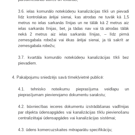
3.6. ielas komunālo notekūdeņu kanalizācijas tīkli un pievadi
līdz kontrolakas ārējai sienai, kas atrodas ne tuvāk kā 1,5
metrus no ielas sarkanās līnijas un ne tālāk kā 2 metrus aiz
ielas sarkanās līnijas, bet, ja tādas nav vai tā atrodas tālāk
nekā 2 metrus aiz ielas sarkanās līnijas, – līdz pirmā
zemesgabala robežai vai ēkas ārējai sienai, ja tā sakrīt ar
zemesgabala robežu;
3.7. kvartāla komunālo notekūdeņu kanalizācijas tīkli bez
pievadiem.
4. Pakalpojumu sniedzējs savā tīmekļvietnē publicē:
4.1. tehnisko noteikumu pieprasījuma veidlapu un
pieprasījumam pievienojamo dokumentu sarakstu;
4.2. būvniecības ieceres dokumentu izstrādāšanas vadlīnijas
par objekta ūdensapgādes vai kanalizācijas tīklu pievienošanu
centralizētajai ūdensapgādes vai kanalizācijas sistēmai;
4.3. ūdens komercuzskaites mēraparātu specifikāciju;