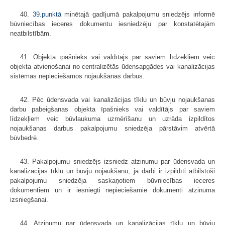
40.
39.punktā
minētajā gadījumā pakalpojumu sniedzējs informē
būvniecības ieceres dokumentu iesniedzēju par konstatētajām
neatbilstībām.
41. Objekta īpašnieks vai valdītājs par saviem līdzekļiem veic
objekta atvienošanai no centralizētās ūdensapgādes vai kanalizācijas
sistēmas nepieciešamos nojaukšanas darbus.
42. Pēc ūdensvada vai kanalizācijas tīklu un būvju nojaukšanas
darbu pabeigšanas objekta īpašnieks vai valdītājs par saviem
līdzekļiem veic būvlaukuma uzmērīšanu un uzrāda izpildītos
nojaukšanas darbus pakalpojumu sniedzēja pārstāvim atvērtā
būvbedrē.
43. Pakalpojumu sniedzējs izsniedz atzinumu par ūdensvada un
kanalizācijas tīklu un būvju nojaukšanu, ja darbi ir izpildīti atbilstoši
pakalpojumu sniedzēja saskaņotiem būvniecības ieceres
dokumentiem un ir iesniegti nepieciešamie dokumenti atzinuma
izsniegšanai.
44. Atzinumu par ūdensvada un kanalizācijas tīklu un būvju