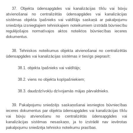
37. Objekta ūdensapgādes vai kanalizācijas tīklu vai būvju
atvienošanai no centralizētās ūdensapgādes vai kanalizācijas
sistēmas objekta īpašnieks vai valdītājs saskaņā ar pakalpojumu
sniedzēja izsniegtajiem tehniskajiem noteikumiem izstrādā būvniecību
regulējošajos normatīvajos aktos noteiktos būvniecības ieceres
dokumentus.
38. Tehniskos noteikumus objekta atvienošanai no centralizētās
ūdensapgādes vai kanalizācijas sistēmas ir tiesīgs pieprasīt:
38.1. objekta īpašnieks vai valdītājs;
38.2. viens no objekta kopīpašniekiem;
38.3. daudzdzīvokļu dzīvojamās mājas pārvaldnieks.
39. Pakalpojumu sniedzējs saskaņošanai iesniegtos būvniecības
ieceres dokumentus par objekta ūdensapgādes vai kanalizācijas tīklu
vai būvju atvienošanu no centralizētās ūdensapgādes vai
kanalizācijas sistēmas nesaskaņo, ja to izstrādē nav ievērotas
pakalpojumu sniedzēja tehnisko noteikumu prasības.