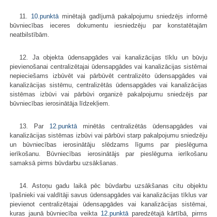
11.
10.punktā
minētajā gadījumā pakalpojumu sniedzējs informē
būvniecības ieceres dokumentu iesniedzēju par konstatētajām
neatbilstībām.
12. Ja objekta ūdensapgādes vai kanalizācijas tīklu un būvju
pievienošanai centralizētajai ūdensapgādes vai kanalizācijas sistēmai
nepieciešams izbūvēt vai pārbūvēt centralizēto ūdensapgādes vai
kanalizācijas sistēmu, centralizētās ūdensapgādes vai kanalizācijas
sistēmas izbūvi vai pārbūvi organizē pakalpojumu sniedzējs par
būvniecības ierosinātāja līdzekļiem.
13. Par
12.punktā
minētās centralizētās ūdensapgādes vai
kanalizācijas sistēmas izbūvi vai pārbūvi starp pakalpojumu sniedzēju
un būvniecības ierosinātāju slēdzams līgums par pieslēguma
ierīkošanu. Būvniecības ierosinātājs par pieslēguma ierīkošanu
samaksā pirms būvdarbu uzsākšanas.
14. Astoņu gadu laikā pēc būvdarbu uzsākšanas citu objektu
īpašnieki vai valdītāji savus ūdensapgādes vai kanalizācijas tīklus var
pievienot centralizētajai ūdensapgādes vai kanalizācijas sistēmai,
kuras jaunā būvniecība veikta
12.punktā
paredzētajā kārtībā, pirms