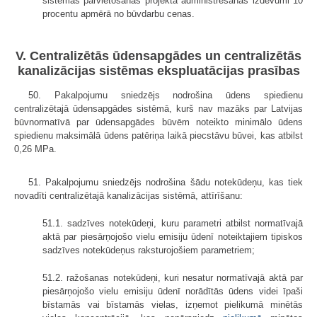
sistēmas pārvietošanas projekta administrēšanas izdevumi 10
procentu apmērā no būvdarbu cenas.
V. Centralizētās ūdensapgādes un centralizētās
kanalizācijas sistēmas ekspluatācijas prasības
50. Pakalpojumu sniedzējs nodrošina ūdens spiedienu
centralizētajā ūdensapgādes sistēmā, kurš nav mazāks par Latvijas
būvnormatīvā par ūdensapgādes būvēm noteikto minimālo ūdens
spiedienu maksimālā ūdens patēriņa laikā piecstāvu būvei, kas atbilst
0,26 MPa.
51. Pakalpojumu sniedzējs nodrošina šādu notekūdeņu, kas tiek
novadīti centralizētajā kanalizācijas sistēmā, attīrīšanu:
51.1. sadzīves notekūdeņi, kuru parametri atbilst normatīvajā
aktā par piesārņojošo vielu emisiju ūdenī noteiktajiem tipiskos
sadzīves notekūdeņus raksturojošiem parametriem;
51.2. ražošanas notekūdeņi, kuri nesatur normatīvajā aktā par
piesārņojošo vielu emisiju ūdenī norādītās ūdens videi īpaši
bīstamās vai bīstamās vielas, izņemot pielikumā minētās