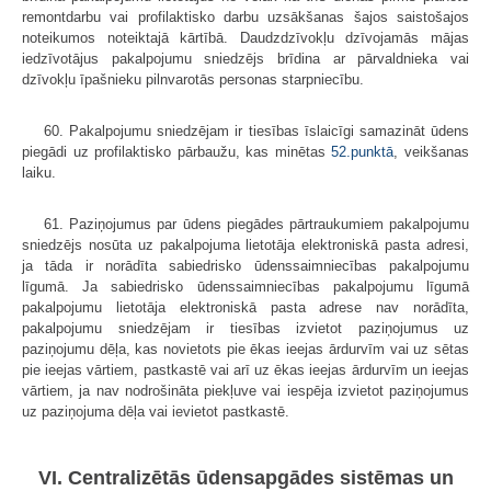
remontdarbu vai profilaktisko darbu uzsākšanas šajos saistošajos
noteikumos noteiktajā kārtībā. Daudzdzīvokļu dzīvojamās mājas
iedzīvotājus pakalpojumu sniedzējs brīdina ar pārvaldnieka vai
dzīvokļu īpašnieku pilnvarotās personas starpniecību.
60. Pakalpojumu sniedzējam ir tiesības īslaicīgi samazināt ūdens
piegādi uz profilaktisko pārbaužu, kas minētas
52.punktā
, veikšanas
laiku.
61. Paziņojumus par ūdens piegādes pārtraukumiem pakalpojumu
sniedzējs nosūta uz pakalpojuma lietotāja elektroniskā pasta adresi,
ja tāda ir norādīta sabiedrisko ūdenssaimniecības pakalpojumu
līgumā. Ja sabiedrisko ūdenssaimniecības pakalpojumu līgumā
pakalpojumu lietotāja elektroniskā pasta adrese nav norādīta,
pakalpojumu sniedzējam ir tiesības izvietot paziņojumus uz
paziņojumu dēļa, kas novietots pie ēkas ieejas ārdurvīm vai uz sētas
pie ieejas vārtiem, pastkastē vai arī uz ēkas ieejas ārdurvīm un ieejas
vārtiem, ja nav nodrošināta piekļuve vai iespēja izvietot paziņojumus
uz paziņojuma dēļa vai ievietot pastkastē.
VI. Centralizētās ūdensapgādes sistēmas un