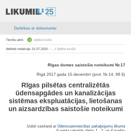
Darbības ar dokumentu
Tiesību akts:
spēkā esošs
Attēlotā redakcija: 01.07.2020. - ... /
Spēkā esošā
Rīgas domes saistošie noteikumi Nr.17
Rīgā 2017.gada 15.decembrī (prot. Nr.14, 98.§)
Rīgas pilsētas centralizētās
ūdensapgādes un kanalizācijas
sistēmas ekspluatācijas, lietošanas
un aizsardzības saistošie noteikumi
Izdoti saskaņā ar
Ūdenssaimniecības pakalpojumu likuma
6.panta
ceturtās daļas 1., 2. un 4.punktu