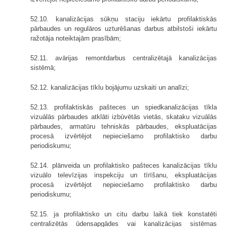
52.10. kanalizācijas sūkņu staciju iekārtu profilaktiskās
pārbaudes un regulāros uzturēšanas darbus atbilstoši iekārtu
ražotāja noteiktajām prasībām;
52.11. avārijas remontdarbus centralizētajā kanalizācijas
sistēmā;
52.12. kanalizācijas tīklu bojājumu uzskaiti un analīzi;
52.13. profilaktiskās pašteces un spiedkanalizācijas tīkla
vizuālās pārbaudes atklāti izbūvētās vietās, skataku vizuālās
pārbaudes, armatūru tehniskās pārbaudes, ekspluatācijas
procesā izvērtējot nepieciešamo profilaktisko darbu
periodiskumu;
52.14. plānveida un profilaktisko pašteces kanalizācijas tīklu
vizuālo televīzijas inspekciju un tīrīšanu, ekspluatācijas
procesā izvērtējot nepieciešamo profilaktisko darbu
periodiskumu;
52.15. ja profilaktisko un citu darbu laikā tiek konstatēti
centralizētās ūdensapgādes vai kanalizācijas sistēmas