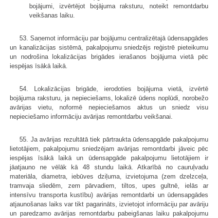
bojājumi, izvērtējot bojājuma raksturu, noteikt remontdarbu
veikšanas laiku.
53. Saņemot informāciju par bojājumu centralizētajā ūdensapgādes
un kanalizācijas sistēmā, pakalpojumu sniedzējs reģistrē pieteikumu
un nodrošina lokalizācijas brigādes ierašanos bojājuma vietā pēc
iespējas īsākā laikā.
54. Lokalizācijas brigāde, ierodoties bojājuma vietā, izvērtē
bojājuma raksturu, ja nepieciešams, lokalizē ūdens noplūdi, norobežo
avārijas vietu, noformē nepieciešamos aktus un sniedz visu
nepieciešamo informāciju avārijas remontdarbu veikšanai.
55. Ja avārijas rezultātā tiek pārtraukta ūdensapgāde pakalpojumu
lietotājiem, pakalpojumu sniedzējam avārijas remontdarbi jāveic pēc
iespējas īsākā laikā un ūdensapgāde pakalpojumu lietotājiem ir
jāatjauno ne vēlāk kā 48 stundu laikā. Atkarībā no cauruļvadu
materiāla, diametra, iebūves dziļuma, izvietojuma (zem dzelzceļa,
tramvaja sliedēm, zem pārvadiem, tiltos, upes gultnē, ielās ar
intensīvu transporta kustību) avārijas remontdarbi un ūdensapgādes
atjaunošanas laiks var tikt pagarināts, izvietojot informāciju par avāriju
un paredzamo avārijas remontdarbu pabeigšanas laiku pakalpojumu