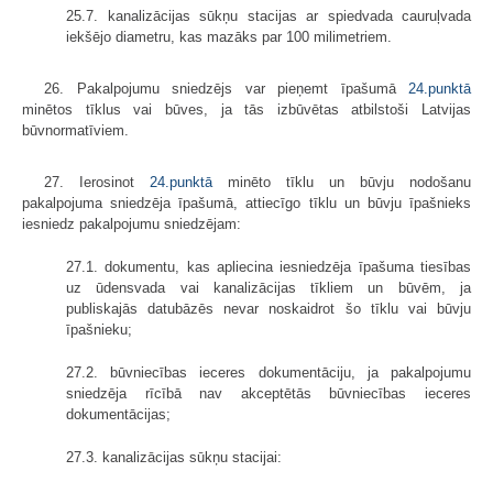
25.7. kanalizācijas sūkņu stacijas ar spiedvada cauruļvada
iekšējo diametru, kas mazāks par 100 milimetriem.
26. Pakalpojumu sniedzējs var pieņemt īpašumā
24.punktā
minētos tīklus vai būves, ja tās izbūvētas atbilstoši Latvijas
būvnormatīviem.
27. Ierosinot
24.punktā
minēto tīklu un būvju nodošanu
pakalpojuma sniedzēja īpašumā, attiecīgo tīklu un būvju īpašnieks
iesniedz pakalpojumu sniedzējam:
27.1. dokumentu, kas apliecina iesniedzēja īpašuma tiesības
uz ūdensvada vai kanalizācijas tīkliem un būvēm, ja
publiskajās datubāzēs nevar noskaidrot šo tīklu vai būvju
īpašnieku;
27.2. būvniecības ieceres dokumentāciju, ja pakalpojumu
sniedzēja rīcībā nav akceptētās būvniecības ieceres
dokumentācijas;
27.3. kanalizācijas sūkņu stacijai: