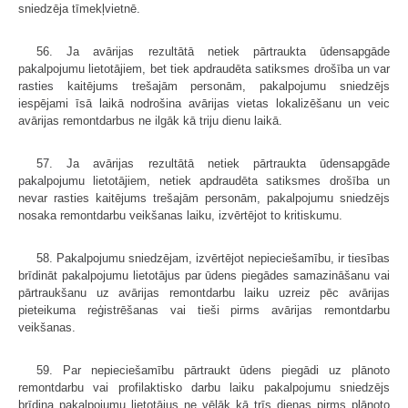
sniedzēja tīmekļvietnē.
56. Ja avārijas rezultātā netiek pārtraukta ūdensapgāde
pakalpojumu lietotājiem, bet tiek apdraudēta satiksmes drošība un var
rasties kaitējums trešajām personām, pakalpojumu sniedzējs
iespējami īsā laikā nodrošina avārijas vietas lokalizēšanu un veic
avārijas remontdarbus ne ilgāk kā triju dienu laikā.
57. Ja avārijas rezultātā netiek pārtraukta ūdensapgāde
pakalpojumu lietotājiem, netiek apdraudēta satiksmes drošība un
nevar rasties kaitējums trešajām personām, pakalpojumu sniedzējs
nosaka remontdarbu veikšanas laiku, izvērtējot to kritiskumu.
58. Pakalpojumu sniedzējam, izvērtējot nepieciešamību, ir tiesības
brīdināt pakalpojumu lietotājus par ūdens piegādes samazināšanu vai
pārtraukšanu uz avārijas remontdarbu laiku uzreiz pēc avārijas
pieteikuma reģistrēšanas vai tieši pirms avārijas remontdarbu
veikšanas.
59. Par nepieciešamību pārtraukt ūdens piegādi uz plānoto
remontdarbu vai profilaktisko darbu laiku pakalpojumu sniedzējs
brīdina pakalpojumu lietotājus ne vēlāk kā trīs dienas pirms plānoto