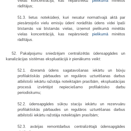
vielas koncentrācijā, kas nepārsniedz
pielikumā
minētos
rādītājus;
51.3. lietus notekūdeņi, kuri nesatur normatīvajā aktā par
piesārņojošo vielu emisiju ūdenī norādītās ūdens videi īpaši
bīstamās vai bīstamās vielas, izņemot pielikumā minētās
vielas koncentrācijā, kas nepārsniedz
pielikumā
minētos
rādītājus.
52. Pakalpojumu sniedzējam centralizētās ūdensapgādes un
kanalizācijas sistēmas ekspluatācijā ir pienākums veikt:
52.1. dzeramā ūdens sagatavošanas iekārtu un būvju
profilaktiskās pārbaudes un regulāros uzturēšanas darbus
atbilstoši iekārtu ražotāja noteiktajām prasībām, ekspluatācijas
procesā izvērtējot nepieciešamo profilaktisko darbu
periodiskumu;
52.2. ūdensapgādes sūkņu staciju iekārtu un rezervuāru
profilaktiskās pārbaudes un regulāros uzturēšanas darbus
atbilstoši iekārtu ražotāja noteiktajām prasībām;
52.3. avārijas remontdarbus centralizētajā ūdensapgādes