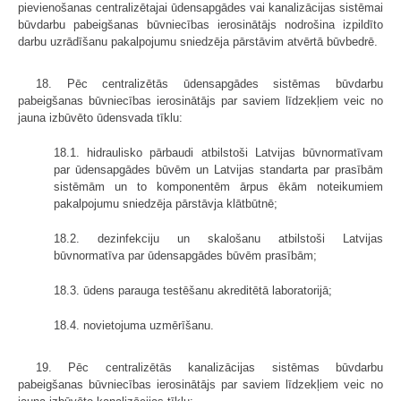
pievienošanas centralizētajai ūdensapgādes vai kanalizācijas sistēmai
būvdarbu pabeigšanas būvniecības ierosinātājs nodrošina izpildīto
darbu uzrādīšanu pakalpojumu sniedzēja pārstāvim atvērtā būvbedrē.
18. Pēc centralizētās ūdensapgādes sistēmas būvdarbu
pabeigšanas būvniecības ierosinātājs par saviem līdzekļiem veic no
jauna izbūvēto ūdensvada tīklu:
18.1. hidraulisko pārbaudi atbilstoši Latvijas būvnormatīvam
par ūdensapgādes būvēm un Latvijas standarta par prasībām
sistēmām un to komponentēm ārpus ēkām noteikumiem
pakalpojumu sniedzēja pārstāvja klātbūtnē;
18.2. dezinfekciju un skalošanu atbilstoši Latvijas
būvnormatīva par ūdensapgādes būvēm prasībām;
18.3. ūdens parauga testēšanu akreditētā laboratorijā;
18.4. novietojuma uzmērīšanu.
19. Pēc centralizētās kanalizācijas sistēmas būvdarbu
pabeigšanas būvniecības ierosinātājs par saviem līdzekļiem veic no