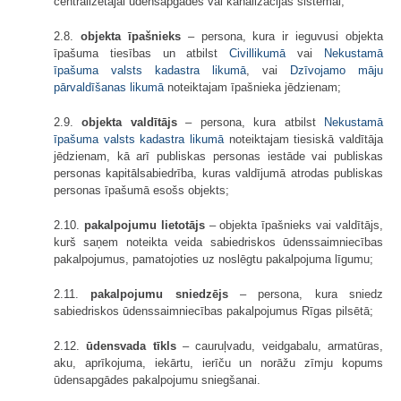
centralizētajai ūdensapgādes vai kanalizācijas sistēmai;
2.8.
objekta īpašnieks
– persona, kura ir ieguvusi objekta
īpašuma tiesības un atbilst
Civillikumā
vai
Nekustamā
īpašuma valsts kadastra likumā
, vai
Dzīvojamo māju
pārvaldīšanas likumā
noteiktajam īpašnieka jēdzienam;
2.9.
objekta valdītājs
– persona, kura atbilst
Nekustamā
īpašuma valsts kadastra likumā
noteiktajam tiesiskā valdītāja
jēdzienam, kā arī publiskas personas iestāde vai publiskas
personas kapitālsabiedrība, kuras valdījumā atrodas publiskas
personas īpašumā esošs objekts;
2.10.
pakalpojumu lietotājs
– objekta īpašnieks vai valdītājs,
kurš saņem noteikta veida sabiedriskos ūdenssaimniecības
pakalpojumus, pamatojoties uz noslēgtu pakalpojuma līgumu;
2.11.
pakalpojumu sniedzējs
– persona, kura sniedz
sabiedriskos ūdenssaimniecības pakalpojumus Rīgas pilsētā;
2.12.
ūdensvada tīkls
– cauruļvadu, veidgabalu, armatūras,
aku, aprīkojuma, iekārtu, ierīču un norāžu zīmju kopums
ūdensapgādes pakalpojumu sniegšanai.