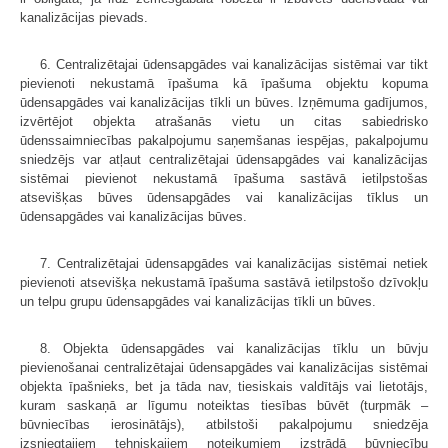
kanalizācijas pievads.
6. Centralizētajai ūdensapgādes vai kanalizācijas sistēmai var tikt
pievienoti nekustamā īpašuma kā īpašuma objektu kopuma
ūdensapgādes vai kanalizācijas tīkli un būves. Izņēmuma gadījumos,
izvērtējot objekta atrašanās vietu un citas sabiedrisko
ūdenssaimniecības pakalpojumu saņemšanas iespējas, pakalpojumu
sniedzējs var atļaut centralizētajai ūdensapgādes vai kanalizācijas
sistēmai pievienot nekustamā īpašuma sastāvā ietilpstošas
atsevišķas būves ūdensapgādes vai kanalizācijas tīklus un
ūdensapgādes vai kanalizācijas būves.
7. Centralizētajai ūdensapgādes vai kanalizācijas sistēmai netiek
pievienoti atsevišķa nekustamā īpašuma sastāvā ietilpstošo dzīvokļu
un telpu grupu ūdensapgādes vai kanalizācijas tīkli un būves.
8. Objekta ūdensapgādes vai kanalizācijas tīklu un būvju
pievienošanai centralizētajai ūdensapgādes vai kanalizācijas sistēmai
objekta īpašnieks, bet ja tāda nav, tiesiskais valdītājs vai lietotājs,
kuram saskaņā ar līgumu noteiktas tiesības būvēt (turpmāk –
būvniecības ierosinātājs), atbilstoši pakalpojumu sniedzēja
izsniegtajiem tehniskajiem noteikumiem izstrādā būvniecību