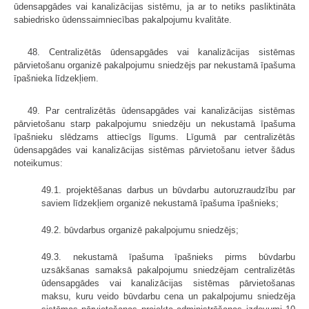
ūdensapgādes vai kanalizācijas sistēmu, ja ar to netiks pasliktināta
sabiedrisko ūdenssaimniecības pakalpojumu kvalitāte.
48. Centralizētās ūdensapgādes vai kanalizācijas sistēmas
pārvietošanu organizē pakalpojumu sniedzējs par nekustamā īpašuma
īpašnieka līdzekļiem.
49. Par centralizētās ūdensapgādes vai kanalizācijas sistēmas
pārvietošanu starp pakalpojumu sniedzēju un nekustamā īpašuma
īpašnieku slēdzams attiecīgs līgums. Līgumā par centralizētās
ūdensapgādes vai kanalizācijas sistēmas pārvietošanu ietver šādus
noteikumus:
49.1. projektēšanas darbus un būvdarbu autoruzraudzību par
saviem līdzekļiem organizē nekustamā īpašuma īpašnieks;
49.2. būvdarbus organizē pakalpojumu sniedzējs;
49.3. nekustamā īpašuma īpašnieks pirms būvdarbu
uzsākšanas samaksā pakalpojumu sniedzējam centralizētās
ūdensapgādes vai kanalizācijas sistēmas pārvietošanas
maksu, kuru veido būvdarbu cena un pakalpojumu sniedzēja