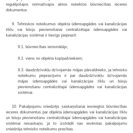
regulējošajos normatīvajos aktos noteiktos būvniecības ieceres
dokumentus.
9. Tehniskos noteikumus objekta ūdensapgādes vai kanalizācijas
tīklu vai būvju pievienošanai centralizētajai ūdensapgādes vai
kanalizācijas sistēmai ir tiesīgs pieprasīt:
9.1. būvniecības ierosinātājs;
9.2. viens no objekta kopīpašniekiem;
9.3. daudzdzīvokļu dzīvojamās mājas pārvaldnieks, ja tehnisko
noteikumu pieprasījums ir par daudzdzīvokļu dzīvojamās
mājas ūdensapgādes vai kanalizācijas tīklu un būvju
pievienošanu centralizētajai ūdensapgādes vai kanalizācijas
sistēmai.
10. Pakalpojumu sniedzējs saskaņošanai iesniegtos būvniecības
ieceres dokumentus par objekta ūdensapgādes vai kanalizācijas tīklu
un būvju pievienošanu centralizētajai ūdensapgādes vai kanalizācijas
sistēmai nesaskaņo, ja to izstrādē nav ievērotas pakalpojumu
sniedzēja tehnisko noteikumu prasības.