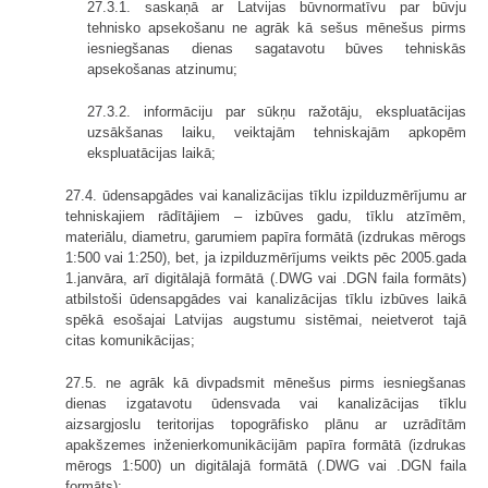
27.3.1. saskaņā ar Latvijas būvnormatīvu par būvju
tehnisko apsekošanu ne agrāk kā sešus mēnešus pirms
iesniegšanas dienas sagatavotu būves tehniskās
apsekošanas atzinumu;
27.3.2. informāciju par sūkņu ražotāju, ekspluatācijas
uzsākšanas laiku, veiktajām tehniskajām apkopēm
ekspluatācijas laikā;
27.4. ūdensapgādes vai kanalizācijas tīklu izpilduzmērījumu ar
tehniskajiem rādītājiem – izbūves gadu, tīklu atzīmēm,
materiālu, diametru, garumiem papīra formātā (izdrukas mērogs
1:500 vai 1:250), bet, ja izpilduzmērījums veikts pēc 2005.gada
1.janvāra, arī digitālajā formātā (.DWG vai .DGN faila formāts)
atbilstoši ūdensapgādes vai kanalizācijas tīklu izbūves laikā
spēkā esošajai Latvijas augstumu sistēmai, neietverot tajā
citas komunikācijas;
27.5. ne agrāk kā divpadsmit mēnešus pirms iesniegšanas
dienas izgatavotu ūdensvada vai kanalizācijas tīklu
aizsargjoslu teritorijas topogrāfisko plānu ar uzrādītām
apakšzemes inženierkomunikācijām papīra formātā (izdrukas
mērogs 1:500) un digitālajā formātā (.DWG vai .DGN faila
formāts);