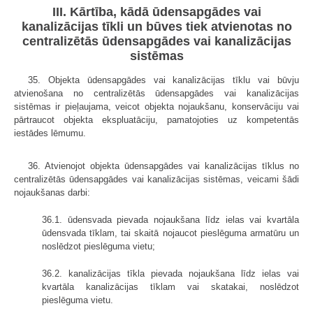
III. Kārtība, kādā ūdensapgādes vai
kanalizācijas tīkli un būves tiek atvienotas no
centralizētās ūdensapgādes vai kanalizācijas
sistēmas
35. Objekta ūdensapgādes vai kanalizācijas tīklu vai būvju
atvienošana no centralizētās ūdensapgādes vai kanalizācijas
sistēmas ir pieļaujama, veicot objekta nojaukšanu, konservāciju vai
pārtraucot objekta ekspluatāciju, pamatojoties uz kompetentās
iestādes lēmumu.
36. Atvienojot objekta ūdensapgādes vai kanalizācijas tīklus no
centralizētās ūdensapgādes vai kanalizācijas sistēmas, veicami šādi
nojaukšanas darbi:
36.1. ūdensvada pievada nojaukšana līdz ielas vai kvartāla
ūdensvada tīklam, tai skaitā nojaucot pieslēguma armatūru un
noslēdzot pieslēguma vietu;
36.2. kanalizācijas tīkla pievada nojaukšana līdz ielas vai
kvartāla kanalizācijas tīklam vai skatakai, noslēdzot
pieslēguma vietu.