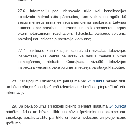
27.6. informāciju par ūdensvada tīkla vai kanalizācijas
spiedvada hidrauliskās pārbaudes, kas veikta ne agrāk kā
sešus mēnešus pirms iesniegšanas dienas saskaņā ar Latvijas
standarta par prasībām sistēmām un to komponentēm ārpus
ēkām noteikumiem, rezultātiem. Hidrauliskā pārbaude veicama
pakalpojumu sniedzēja pārstāvja klātbūtnē;
27.7. pašteces kanalizācijas cauruļvada vizuālās televīzijas
inspekcijas, kas veikta ne agrāk kā sešus mēnešus pirms
iesniegšanas, atskaiti. Cauruļvada vizuālā televīzijas
inspekcija veicama pakalpojumu sniedzēja pārstāvja klātbūtnē.
28. Pakalpojumu sniedzējam jautājuma par
24.punktā
minēto tīklu
un būvju pārņemšanu īpašumā izlemšanai ir tiesības pieprasīt arī citu
informāciju.
29. Ja pakalpojumu sniedzējs piekrīt pieņemt īpašumā
24.punktā
minētos tīklus un būves, tīklu un būvju īpašnieks un pakalpojumu
sniedzējs paraksta aktu par tīklu un būvju nodošanu un pieņemšanu
īpašumā.