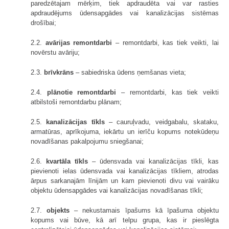
paredzētajam mērķim, tiek apdraudēta vai var rasties
apdraudējums ūdensapgādes vai kanalizācijas sistēmas
drošībai;
2.2.
avārijas remontdarbi
– remontdarbi, kas tiek veikti, lai
novērstu avāriju;
2.3.
brīvkrāns
– sabiedriska ūdens ņemšanas vieta;
2.4.
plānotie remontdarbi
– remontdarbi, kas tiek veikti
atbilstoši remontdarbu plānam;
2.5.
kanalizācijas tīkls
– cauruļvadu, veidgabalu, skataku,
armatūras, aprīkojuma, iekārtu un ierīču kopums notekūdeņu
novadīšanas pakalpojumu sniegšanai;
2.6.
kvartāla tīkls
– ūdensvada vai kanalizācijas tīkli, kas
pievienoti ielas ūdensvada vai kanalizācijas tīkliem, atrodas
ārpus sarkanajām līnijām un kam pievienoti divu vai vairāku
objektu ūdensapgādes vai kanalizācijas novadīšanas tīkli;
2.7.
objekts
– nekustamais īpašums kā īpašuma objektu
kopums vai būve, kā arī telpu grupa, kas ir pieslēgta