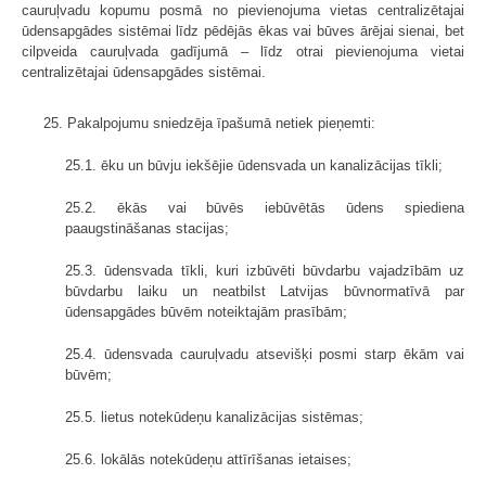
cauruļvadu kopumu posmā no pievienojuma vietas centralizētajai
ūdensapgādes sistēmai līdz pēdējās ēkas vai būves ārējai sienai, bet
cilpveida cauruļvada gadījumā – līdz otrai pievienojuma vietai
centralizētajai ūdensapgādes sistēmai.
25. Pakalpojumu sniedzēja īpašumā netiek pieņemti:
25.1. ēku un būvju iekšējie ūdensvada un kanalizācijas tīkli;
25.2. ēkās vai būvēs iebūvētās ūdens spiediena
paaugstināšanas stacijas;
25.3. ūdensvada tīkli, kuri izbūvēti būvdarbu vajadzībām uz
būvdarbu laiku un neatbilst Latvijas būvnormatīvā par
ūdensapgādes būvēm noteiktajām prasībām;
25.4. ūdensvada cauruļvadu atsevišķi posmi starp ēkām vai
būvēm;
25.5. lietus notekūdeņu kanalizācijas sistēmas;
25.6. lokālās notekūdeņu attīrīšanas ietaises;