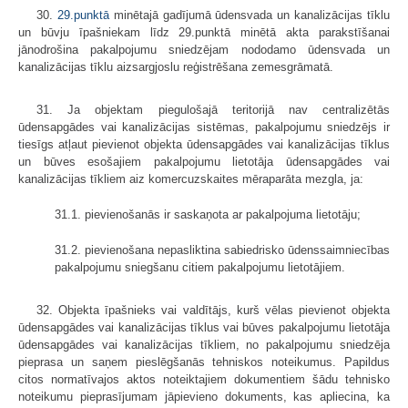
30.
29.punktā
minētajā gadījumā ūdensvada un kanalizācijas tīklu
un būvju īpašniekam līdz 29.punktā minētā akta parakstīšanai
jānodrošina pakalpojumu sniedzējam nododamo ūdensvada un
kanalizācijas tīklu aizsargjoslu reģistrēšana zemesgrāmatā.
31. Ja objektam piegulošajā teritorijā nav centralizētās
ūdensapgādes vai kanalizācijas sistēmas, pakalpojumu sniedzējs ir
tiesīgs atļaut pievienot objekta ūdensapgādes vai kanalizācijas tīklus
un būves esošajiem pakalpojumu lietotāja ūdensapgādes vai
kanalizācijas tīkliem aiz komercuzskaites mēraparāta mezgla, ja:
31.1. pievienošanās ir saskaņota ar pakalpojuma lietotāju;
31.2. pievienošana nepasliktina sabiedrisko ūdenssaimniecības
pakalpojumu sniegšanu citiem pakalpojumu lietotājiem.
32. Objekta īpašnieks vai valdītājs, kurš vēlas pievienot objekta
ūdensapgādes vai kanalizācijas tīklus vai būves pakalpojumu lietotāja
ūdensapgādes vai kanalizācijas tīkliem, no pakalpojumu sniedzēja
pieprasa un saņem pieslēgšanās tehniskos noteikumus. Papildus
citos normatīvajos aktos noteiktajiem dokumentiem šādu tehnisko
noteikumu pieprasījumam jāpievieno dokuments, kas apliecina, ka