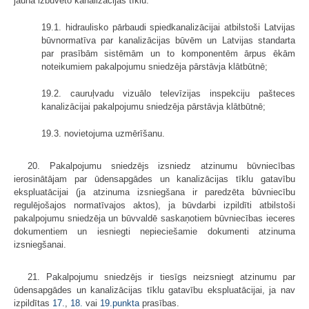
jauna izbūvēto kanalizācijas tīklu:
19.1. hidraulisko pārbaudi spiedkanalizācijai atbilstoši Latvijas
būvnormatīva par kanalizācijas būvēm un Latvijas standarta
par prasībām sistēmām un to komponentēm ārpus ēkām
noteikumiem pakalpojumu sniedzēja pārstāvja klātbūtnē;
19.2. cauruļvadu vizuālo televīzijas inspekciju pašteces
kanalizācijai pakalpojumu sniedzēja pārstāvja klātbūtnē;
19.3. novietojuma uzmērīšanu.
20. Pakalpojumu sniedzējs izsniedz atzinumu būvniecības
ierosinātājam par ūdensapgādes un kanalizācijas tīklu gatavību
ekspluatācijai (ja atzinuma izsniegšana ir paredzēta būvniecību
regulējošajos normatīvajos aktos), ja būvdarbi izpildīti atbilstoši
pakalpojumu sniedzēja un būvvaldē saskaņotiem būvniecības ieceres
dokumentiem un iesniegti nepieciešamie dokumenti atzinuma
izsniegšanai.
21. Pakalpojumu sniedzējs ir tiesīgs neizsniegt atzinumu par
ūdensapgādes un kanalizācijas tīklu gatavību ekspluatācijai, ja nav
izpildītas
17.
,
18.
vai
19.punkta
prasības.