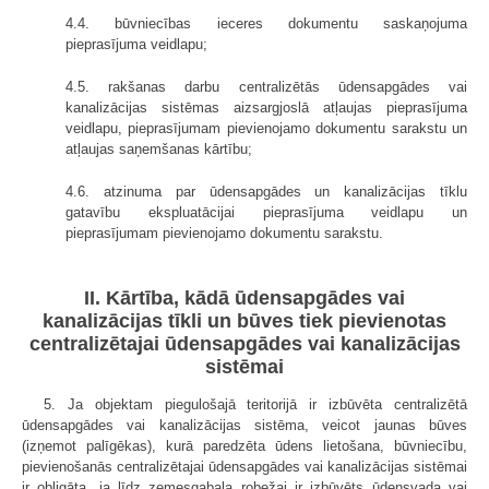
4.4. būvniecības ieceres dokumentu saskaņojuma
pieprasījuma veidlapu;
4.5. rakšanas darbu centralizētās ūdensapgādes vai
kanalizācijas sistēmas aizsargjoslā atļaujas pieprasījuma
veidlapu, pieprasījumam pievienojamo dokumentu sarakstu un
atļaujas saņemšanas kārtību;
4.6. atzinuma par ūdensapgādes un kanalizācijas tīklu
gatavību ekspluatācijai pieprasījuma veidlapu un
pieprasījumam pievienojamo dokumentu sarakstu.
II. Kārtība, kādā ūdensapgādes vai
kanalizācijas tīkli un būves tiek pievienotas
centralizētajai ūdensapgādes vai kanalizācijas
sistēmai
5. Ja objektam piegulošajā teritorijā ir izbūvēta centralizētā
ūdensapgādes vai kanalizācijas sistēma, veicot jaunas būves
(izņemot palīgēkas), kurā paredzēta ūdens lietošana, būvniecību,
pievienošanās centralizētajai ūdensapgādes vai kanalizācijas sistēmai
ir obligāta, ja līdz zemesgabala robežai ir izbūvēts ūdensvada vai