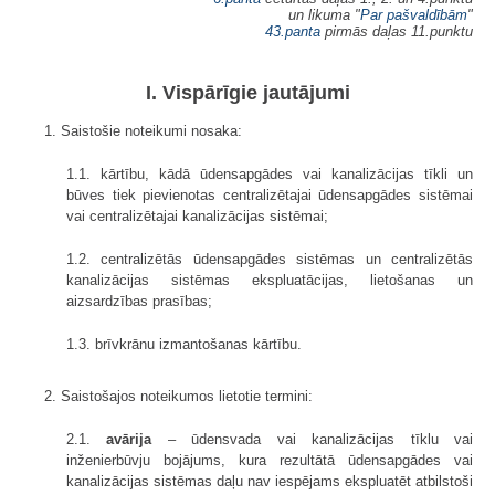
un likuma "
Par pašvaldībām
"
43.panta
pirmās daļas 11.punktu
I. Vispārīgie jautājumi
1. Saistošie noteikumi nosaka:
1.1. kārtību, kādā ūdensapgādes vai kanalizācijas tīkli un
būves tiek pievienotas centralizētajai ūdensapgādes sistēmai
vai centralizētajai kanalizācijas sistēmai;
1.2. centralizētās ūdensapgādes sistēmas un centralizētās
kanalizācijas sistēmas ekspluatācijas, lietošanas un
aizsardzības prasības;
1.3. brīvkrānu izmantošanas kārtību.
2. Saistošajos noteikumos lietotie termini:
2.1.
avārija
– ūdensvada vai kanalizācijas tīklu vai
inženierbūvju bojājums, kura rezultātā ūdensapgādes vai
kanalizācijas sistēmas daļu nav iespējams ekspluatēt atbilstoši