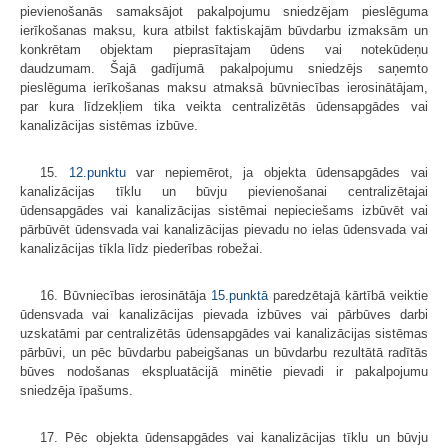
pievienošanās samaksājot pakalpojumu sniedzējam pieslēguma
ierīkošanas maksu, kura atbilst faktiskajām būvdarbu izmaksām un
konkrētam objektam pieprasītajam ūdens vai notekūdeņu
daudzumam. Šajā gadījumā pakalpojumu sniedzējs saņemto
pieslēguma ierīkošanas maksu atmaksā būvniecības ierosinātājam,
par kura līdzekļiem tika veikta centralizētās ūdensapgādes vai
kanalizācijas sistēmas izbūve.
15.
12.punktu
var nepiemērot, ja objekta ūdensapgādes vai
kanalizācijas tīklu un būvju pievienošanai centralizētajai
ūdensapgādes vai kanalizācijas sistēmai nepieciešams izbūvēt vai
pārbūvēt ūdensvada vai kanalizācijas pievadu no ielas ūdensvada vai
kanalizācijas tīkla līdz piederības robežai.
16. Būvniecības ierosinātāja
15.punktā
paredzētajā kārtībā veiktie
ūdensvada vai kanalizācijas pievada izbūves vai pārbūves darbi
uzskatāmi par centralizētās ūdensapgādes vai kanalizācijas sistēmas
pārbūvi, un pēc būvdarbu pabeigšanas un būvdarbu rezultātā radītās
būves nodošanas ekspluatācijā minētie pievadi ir pakalpojumu
sniedzēja īpašums.
17. Pēc objekta ūdensapgādes vai kanalizācijas tīklu un būvju