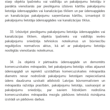
starp objekta īpašnieku vai valdītāju un pakalpojumu lietotāju ir
panākta vienošanās par pieslēguma izbūves kārtību pakalpojumu
lietotāja ūdensapgādes vai kanalizācijas tīkliem un par ūdensapgādes
un kanalizācijas pakalpojumu saņemšanas kārtību, izmantojot šī
pakalpojumu lietotāja ūdensapgādes vai kanalizācijas tīklus.
33. Izbūvējot pieslēgumu pakalpojumu lietotāja ūdensapgādes vai
kanalizācijas tīkliem, objekta īpašnieks vai valdītājs ievēro
pakalpojumu sniedzēja tehniskos noteikumus un būvniecību
regulējošos normatīvos aktus, kā arī ar pakalpojumu lietotāju
noslēgtās vienošanās noteikumus.
34. Ja objektā ir pārtraukta ūdensapgāde un demontēts
komercuzskaites mēraparāts, bet pakalpojumu lietotājs vēlas atjaunot
ūdensapgādi un iepriekš uzstādītais komercuzskaites mēraparāta
diametrs nevar nodrošināt pakalpojumu lietotājam nepieciešamā
ūdens daudzuma uzskaiti atbilstoši Latvijas būvnormatīviem un
mēraparāta ražotāja prasībām, pakalpojumu lietotājs, saskaņojot ar
pakalpojumu sniedzēju, par saviem līdzekļiem nodrošina
komercuzskaites mēraparāta mezgla pārbūves tehniskā risinājuma
izstrādi un pārbūves darbus.