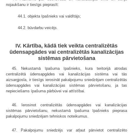
nojaukšanu ir tiesīgs pieprasīt:
44.1. objekta īpašnieks vai valdītājs;
44.2. būvdarbu veicējs.
IV. Kārtība, kādā tiek veikta centralizētās
ūdensapgādes vai centralizētās kanalizācijas
sistēmas pārvietošana
45. Nekustamā īpašuma īpašnieks, kura teritorijā atrodas
centralizētā ūdensapgādes vai kanalizācijas sistēma vai tās
aizsargjosla, ir tiesīgs ierosināt pakalpojumu sniedzējam centralizētās
ūdensapgādes vai kanalizācijas sistēmas pārvietošanu, ja tas
nepieciešams īpašuma pārbūvei vai attīstībai.
46. Ierosinot centralizētās ūdensapgādes vai kanalizācijas
sistēmas pārvietošanu, nekustamā īpašuma īpašnieks pieprasa
pakalpojumu sniedzējam tehniskos noteikumus.
47. Pakalpojumu sniedzējs var atļaut pārvietot centralizēto