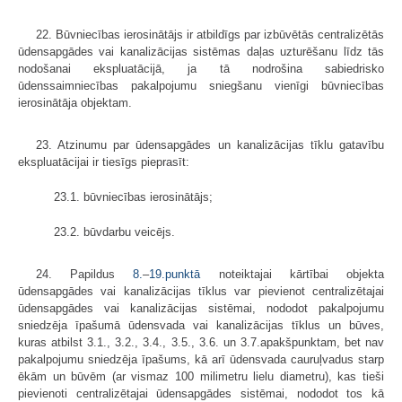
22. Būvniecības ierosinātājs ir atbildīgs par izbūvētās centralizētās
ūdensapgādes vai kanalizācijas sistēmas daļas uzturēšanu līdz tās
nodošanai ekspluatācijā, ja tā nodrošina sabiedrisko
ūdenssaimniecības pakalpojumu sniegšanu vienīgi būvniecības
ierosinātāja objektam.
23. Atzinumu par ūdensapgādes un kanalizācijas tīklu gatavību
ekspluatācijai ir tiesīgs pieprasīt:
23.1. būvniecības ierosinātājs;
23.2. būvdarbu veicējs.
24. Papildus
8.
–
19.punktā
noteiktajai kārtībai objekta
ūdensapgādes vai kanalizācijas tīklus var pievienot centralizētajai
ūdensapgādes vai kanalizācijas sistēmai, nododot pakalpojumu
sniedzēja īpašumā ūdensvada vai kanalizācijas tīklus un būves,
kuras atbilst 3.1., 3.2., 3.4., 3.5., 3.6. un 3.7.apakšpunktam, bet nav
pakalpojumu sniedzēja īpašums, kā arī ūdensvada cauruļvadus starp
ēkām un būvēm (ar vismaz 100 milimetru lielu diametru), kas tieši
pievienoti centralizētajai ūdensapgādes sistēmai, nododot tos kā