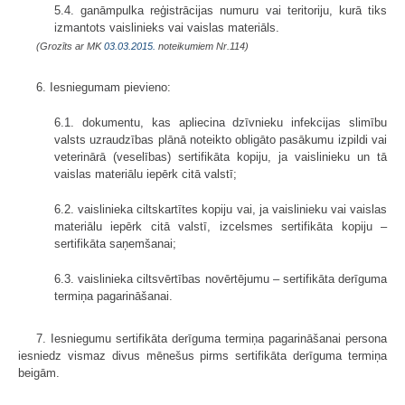
5.4. ganāmpulka reģistrācijas numuru vai teritoriju, kurā tiks
izmantots vaislinieks vai vaislas materiāls.
(Grozīts ar MK
03.03.2015.
noteikumiem Nr.114)
6. Iesniegumam pievieno:
6.1. dokumentu, kas apliecina dzīvnieku infekcijas slimību
valsts uzraudzības plānā noteikto obligāto pasākumu izpildi vai
veterinārā (veselības) sertifikāta kopiju, ja vaislinieku un tā
vaislas materiālu iepērk citā valstī;
6.2. vaislinieka ciltskartītes kopiju vai, ja vaislinieku vai vaislas
materiālu iepērk citā valstī, izcelsmes sertifikāta kopiju –
sertifikāta saņemšanai;
6.3. vaislinieka ciltsvērtības novērtējumu – sertifikāta derīguma
termiņa pagarināšanai.
7. Iesniegumu sertifikāta derīguma termiņa pagarināšanai persona
iesniedz vismaz divus mēnešus pirms sertifikāta derīguma termiņa
beigām.