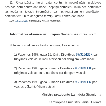
11. Organizācija, kurai datu centrs ir nodrošinājis piekļuves
tiesības datu centra datubāzei, septiņu darbdienu laikā pēc sertifikāta
izsniegšanas ievada informāciju par izsniegtajiem un anulētajiem
sertifikātiem un to derīguma termiņu datu centra datubāzē.
(MK
03.03.2015.
noteikumu Nr.114 redakcijā)
Informatīva atsauce uz Eiropas Savienības direktīvām
Noteikumos iekļautas tiesību normas, kas izriet no:
1) Padomes 1987. gada 18. jūnija Direktīvas
87/328/EEK
par
tīršķirnes vaislas liellopu atzīšanu par derīgiem vairošanai;
2) Padomes 1990. gada 5. marta Direktīvas
90/118/EEK
par
tīršķirnes vaislas cūku atzīšanu par derīgām vaislai;
3) Padomes 1990. gada 5. marta Direktīvas
90/119/EEK
par
vaislas cūku hibrīdiem vaislai.
Ministru prezidente Laimdota Straujuma
Zemkopības ministrs Jānis Dūklavs