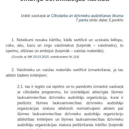
Izdoti saskaņā ar
Ciltsdarba un dzīvnieku audzēšanas likuma
7.panta
otrās daļas 5.punktu
1. Noteikumi nosaka kārtību, kādā sertificē un uzskaita liellopu,
cūku, aitu, kazu un zirgu vaisliniekus (turpmāk – vaislinieks), to
spermu, olšūnas un embrijus (turpmāk – vaislas materiāls).
(Grozīts ar MK
03.03.2015.
noteikumiem Nr.114)
2. Vaislinieku un vaislas materiālu sertificē izmantošanai, ja tas
atbilst šādiem kritērijiem:
2.1. tas ir iegūts vai iepirkts un to paredzēts izmantot saskaņā
ar ciltsdarba programmu, ko izstrādājusi attiecīgās šķirnes
lauksaimniecības dzīvnieku audzētāju organizācija, kurai ir
piešķirts šķirnes lauksaimniecības dzīvnieku audzētāju
organizācijas statuss atbilstoši normatīvajiem aktiem par
šķirnes lauksaimniecības dzīvnieku audzētāju organizāciju
atbilstības kritērijiem un šķirnes lauksaimniecības dzīvnieku
audzētāju organizācijas statusa piešķiršanas kārtību (turpmāk