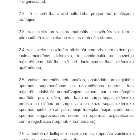
– organizācija);
2.2. tā ciltsvērtība atbilst ciltsdarba programmā minētajiem
rādītājiem;
2.3. vaislinieks un vaislas materiāls ir novērtēts vai tam ir
pārbaudāmā vaislinieka un vaislas materiāla statuss;
2.4. vaislinieks ir apzīmēts atbilstoši normatīvajiem aktiem par
lauksaimniecības dzīvnieku, to ganāmpulku un novietņu
reģistrēšanas kārtību, kā arī lauksaimniecības dzīvnieku
apzīmēšanu;
2.5. vaislas materiāls tiek savākts, apstrādāts un uzglabāts
spermas sagatavošanas un uzglabāšanas centros, kas
reģistrēti atbilstoši normatīvajiem aktiem par veterinārajām
prasībām govju, cūku, aitu, kazu un zirgu sugas dzīvnieku
embriju un olšūnu un zirgu, aitu un kazu sugas dzīvnieku
spermas apritei, kā arī par embriju transplantācijas uzņēmumu,
spermas sagatavošanas centru un spermas uzglabāšanas
centru reģistrāciju (turpmāk – komersants);
2.6. attiecībā uz liellopiem un zirgiem ir apstiprināta vaislinieka
izcelsme ar izcelsmes sertifikātu.