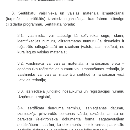
3. Sertifikātu vaislinieka un vaislas materiāla izmantošanai
(turpmāk – sertifikāts) izsniedz organizācija, kas īsteno attiecīgo
ciltsdarba programmu. Sertifikātā norāda:
3.1. vaislinieka vai attiecīgi tā dzīvnieka sugu, šķirni,
identifikācijas numuru, ciltsgrāmatas numuru (ja dzīvnieks ir
reģistrēts ciltsgrāmatā) un izcelsmi (valsts, saimniecība), no
kura iegūts vaislas materiāls;
3.2. vaislinieka vai vaislas materiāla izmantošanas vietu –
ganāmpulka reģistrācijas numuru vai izmantošanas teritoriju, ja
vaislinieku vai vaislas materiālu sertificē izmantošanai visā
Latvijas teritorijā;
3.3. izsniedzēja juridisko nosaukumu un reģistrācijas numuru
Uzņēmumu reģistrā;
3.4. sertifikāta derīguma termiņu, izsniegšanas datumu,
izsniedzēja pilnvarotās personas vārdu, uzvārdu, amatu un
parakstu (elektroniska dokumenta formā sagatavotajiem
sertifikātiem – atzīmi, ka dokuments ir elektroniski parakstīts