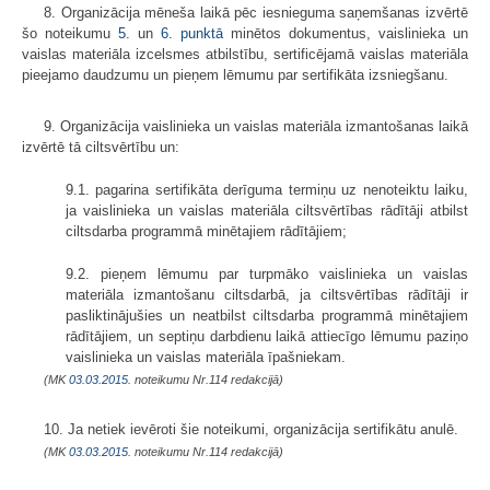
8. Organizācija mēneša laikā pēc iesnieguma saņemšanas izvērtē
šo noteikumu
5.
un
6. punktā
minētos dokumentus, vaislinieka un
vaislas materiāla izcelsmes atbilstību, sertificējamā vaislas materiāla
pieejamo daudzumu un pieņem lēmumu par sertifikāta izsniegšanu.
9. Organizācija vaislinieka un vaislas materiāla izmantošanas laikā
izvērtē tā ciltsvērtību un:
9.1. pagarina sertifikāta derīguma termiņu uz nenoteiktu laiku,
ja vaislinieka un vaislas materiāla ciltsvērtības rādītāji atbilst
ciltsdarba programmā minētajiem rādītājiem;
9.2. pieņem lēmumu par turpmāko vaislinieka un vaislas
materiāla izmantošanu ciltsdarbā, ja ciltsvērtības rādītāji ir
pasliktinājušies un neatbilst ciltsdarba programmā minētajiem
rādītājiem, un septiņu darbdienu laikā attiecīgo lēmumu paziņo
vaislinieka un vaislas materiāla īpašniekam.
(MK
03.03.2015.
noteikumu Nr.114 redakcijā)
10. Ja netiek ievēroti šie noteikumi, organizācija sertifikātu anulē.
(MK
03.03.2015.
noteikumu Nr.114 redakcijā)