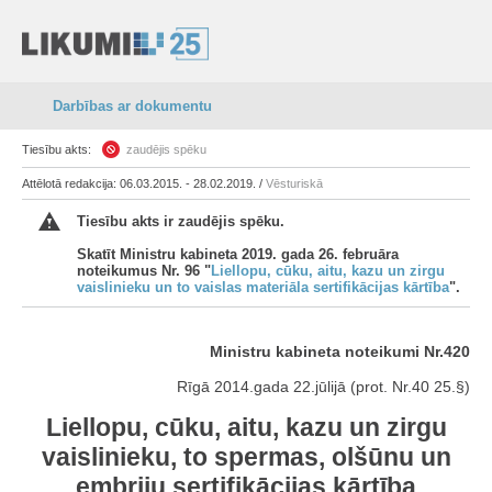
Darbības ar dokumentu
Tiesību akts:
zaudējis spēku
Attēlotā redakcija: 06.03.2015. - 28.02.2019. /
Vēsturiskā
Tiesību akts ir zaudējis spēku.
Skatīt Ministru kabineta 2019. gada 26. februāra
noteikumus Nr. 96 "
Liellopu, cūku, aitu, kazu un zirgu
vaislinieku un to vaislas materiāla sertifikācijas kārtība
".
Ministru kabineta noteikumi Nr.420
Rīgā 2014.gada 22.jūlijā (prot. Nr.40 25.§)
Liellopu, cūku, aitu, kazu un zirgu
vaislinieku, to spermas, olšūnu un
embriju sertifikācijas kārtība