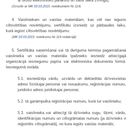
ar drošu elektronisko parakstu un satur laika zīmogu).
(Grozīts ar MK
03.03.2015.
noteikumiem Nr.114)
4. Vaisliniekam un vaislas materiālam, kas vēl nav ieguvis
ciltsvērtības novērtējumu, sertifikātu izsniedz uz pārbaudes laiku,
kurā iegūst ciltsvērtības novērtējumu.
(MK
03.03.2015.
noteikumu Nr.114 redakcijā)
5. Sertifikāta saņemšanai vai tā derīguma termiņa pagarināšanai
vaislinieka un vaislas materiāla īpašnieks iesniedz attiecīgajā
organizācijā iesniegumu papīra vai elektroniska dokumenta formā.
Iesniegumā norāda:
5.1. iesniedzēja vārdu, uzvārdu un deklarētās dzīvesvietas
adresi fiziskajai personai vai nosaukumu, reģistrācijas numuru,
juridisko adresi juridiskajai personai;
5.2. tā ganāmpulka reģistrācijas numuru, kurā tur vaislinieku;
5.3. vaislinieka vai attiecīgi tā dzīvnieka sugu, šķirni, vārdu,
identifikācijas numuru un ciltsgrāmatas numuru (ja dzīvnieks ir
reģistrēts ciltsgrāmatā), no kura iegūts vaislas materiāls;