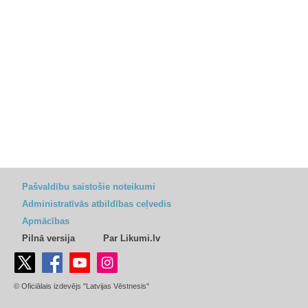
Pašvaldību saistošie noteikumi
Administratīvās atbildības ceļvedis
Apmācības
Pilnā versija
Par Likumi.lv
© Oficiālais izdevējs "Latvijas Vēstnesis"