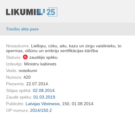
Tiesību akta pase
Nosaukums:
Liellopu, cūku, aitu, kazu un zirgu vaislinieku, to
spermas, olšūnu un embriju sertifikācijas kārtība
Statuss:
zaudējis spēku
Izdevējs:
Ministru kabinets
Veids:
noteikumi
Numurs:
420
Pieņemts:
22.07.2014.
Stājas spēkā:
02.08.2014.
Zaudē spēku:
01.03.2019.
Publicēts:
Latvijas Vēstnesis
, 150, 01.08.2014.
OP numurs:
2014/150.2