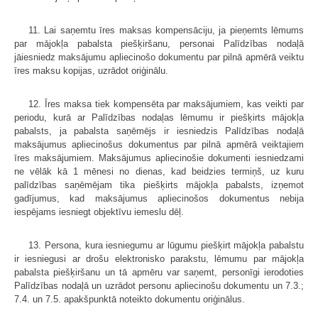
11. Lai saņemtu īres maksas kompensāciju, ja pieņemts lēmums
par mājokļa pabalsta piešķiršanu, personai Palīdzības nodaļā
jāiesniedz maksājumu apliecinošo dokumentu par pilnā apmērā veiktu
īres maksu kopijas, uzrādot oriģinālu.
12. Īres maksa tiek kompensēta par maksājumiem, kas veikti par
periodu, kurā ar Palīdzības nodaļas lēmumu ir piešķirts mājokļa
pabalsts, ja pabalsta saņēmējs ir iesniedzis Palīdzības nodaļā
maksājumus apliecinošus dokumentus par pilnā apmērā veiktajiem
īres maksājumiem. Maksājumus apliecinošie dokumenti iesniedzami
ne vēlāk kā 1 mēnesi no dienas, kad beidzies termiņš, uz kuru
palīdzības saņēmējam tika piešķirts mājokļa pabalsts, izņemot
gadījumus, kad maksājumus apliecinošos dokumentus nebija
iespējams iesniegt objektīvu iemeslu dēļ.
13. Persona, kura iesniegumu ar lūgumu piešķirt mājokļa pabalstu
ir iesniegusi ar drošu elektronisko parakstu, lēmumu par mājokļa
pabalsta piešķiršanu un tā apmēru var saņemt, personīgi ierodoties
Palīdzības nodaļā un uzrādot personu apliecinošu dokumentu un 7.3.;
7.4. un 7.5. apakšpunktā noteikto dokumentu oriģinālus.