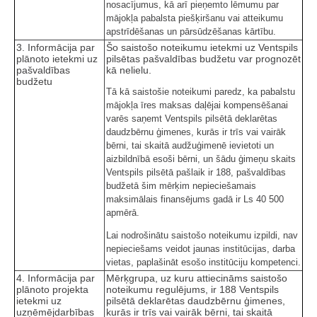
nosacījumus, kā arī pieņemto lēmumu par
mājokļa pabalsta piešķiršanu vai atteikumu
apstrīdēšanas un pārsūdzēšanas kārtību.
3. Informācija par
Šo saistošo noteikumu ietekmi uz Ventspils
plānoto ietekmi uz
pilsētas pašvaldības budžetu var prognozēt
pašvaldības
kā nelielu.
budžetu
Tā kā saistošie noteikumi paredz, ka pabalstu
mājokļa īres maksas daļējai kompensēšanai
varēs saņemt Ventspils pilsētā deklarētas
daudzbērnu ģimenes, kurās ir trīs vai vairāk
bērni, tai skaitā audžuģimenē ievietoti un
aizbildnībā esoši bērni, un šādu ģimeņu skaits
Ventspils pilsētā pašlaik ir 188, pašvaldības
budžetā šim mērķim nepieciešamais
maksimālais finansējums gadā ir Ls 40 500
apmērā.
Lai nodrošinātu saistošo noteikumu izpildi, nav
nepieciešams veidot jaunas institūcijas, darba
vietas, paplašināt esošo institūciju kompetenci.
4. Informācija par
Mērķgrupa, uz kuru attiecināms saistošo
plānoto projekta
noteikumu regulējums, ir 188 Ventspils
ietekmi uz
pilsētā deklarētas daudzbērnu ģimenes,
uzņēmējdarbības
kurās ir trīs vai vairāk bērni, tai skaitā