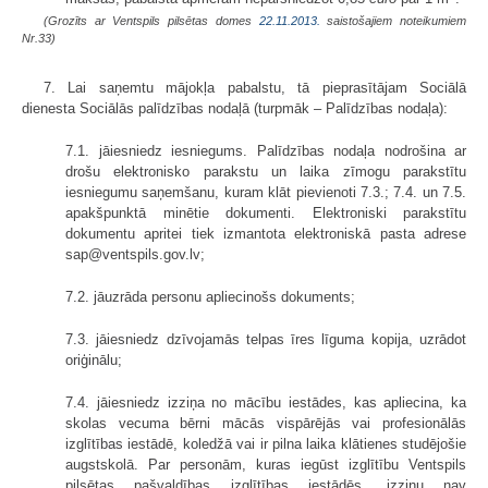
(Grozīts ar Ventspils pilsētas domes
22.11.2013.
saistošajiem noteikumiem
Nr.33)
7. Lai saņemtu mājokļa pabalstu, tā pieprasītājam Sociālā
dienesta Sociālās palīdzības nodaļā (turpmāk – Palīdzības nodaļa):
7.1. jāiesniedz iesniegums. Palīdzības nodaļa nodrošina ar
drošu elektronisko parakstu un laika zīmogu parakstītu
iesniegumu saņemšanu, kuram klāt pievienoti 7.3.; 7.4. un 7.5.
apakšpunktā minētie dokumenti. Elektroniski parakstītu
dokumentu apritei tiek izmantota elektroniskā pasta adrese
sap@ventspils.gov.lv;
7.2. jāuzrāda personu apliecinošs dokuments;
7.3. jāiesniedz dzīvojamās telpas īres līguma kopija, uzrādot
oriģinālu;
7.4. jāiesniedz izziņa no mācību iestādes, kas apliecina, ka
skolas vecuma bērni mācās vispārējās vai profesionālās
izglītības iestādē, koledžā vai ir pilna laika klātienes studējošie
augstskolā. Par personām, kuras iegūst izglītību Ventspils
pilsētas pašvaldības izglītības iestādēs, izziņu nav