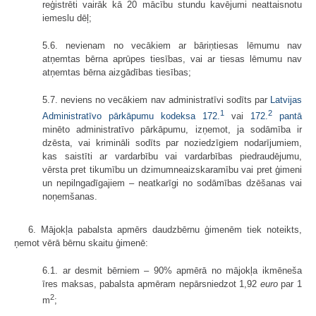
reģistrēti vairāk kā 20 mācību stundu kavējumi neattaisnotu
iemeslu dēļ;
5.6. nevienam no vecākiem ar bāriņtiesas lēmumu nav
atņemtas bērna aprūpes tiesības, vai ar tiesas lēmumu nav
atņemtas bērna aizgādības tiesības;
5.7. neviens no vecākiem nav administratīvi sodīts par
Latvijas
1
2
Administratīvo pārkāpumu kodeksa
172.
vai
172.
pantā
minēto administratīvo pārkāpumu, izņemot, ja sodāmība ir
dzēsta, vai krimināli sodīts par noziedzīgiem nodarījumiem,
kas saistīti ar vardarbību vai vardarbības piedraudējumu,
vērsta pret tikumību un dzimumneaizskaramību vai pret ģimeni
un nepilngadīgajiem – neatkarīgi no sodāmības dzēšanas vai
noņemšanas.
6. Mājokļa pabalsta apmērs daudzbērnu ģimenēm tiek noteikts,
ņemot vērā bērnu skaitu ģimenē:
6.1. ar desmit bērniem – 90% apmērā no mājokļa ikmēneša
īres maksas, pabalsta apmēram nepārsniedzot 1,92
euro
par 1
2
m
;