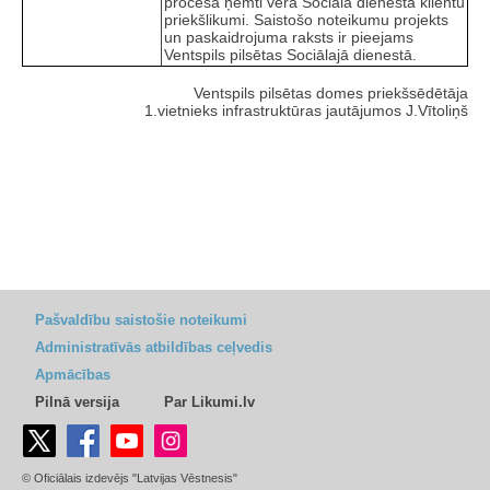
procesā ņemti vērā Sociālā dienesta klientu
priekšlikumi. Saistošo noteikumu projekts
un paskaidrojuma raksts ir pieejams
Ventspils pilsētas Sociālajā dienestā.
Ventspils pilsētas domes priekšsēdētāja
1.vietnieks infrastruktūras jautājumos J.Vītoliņš
Pašvaldību saistošie noteikumi
Administratīvās atbildības ceļvedis
Apmācības
Pilnā versija
Par Likumi.lv
© Oficiālais izdevējs "Latvijas Vēstnesis"