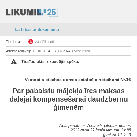
Darbības ar dokumentu
Tiesību akts:
zaudējis spēku
Attēlotā redakcija: 01.01.2014. - 30.06.2024. /
Vēsturiskā
Tiesību akts ir zaudējis spēku.
Ventspils pilsētas domes saistošie noteikumi Nr.16
Par pabalstu mājokļa īres maksas
daļējai kompensēšanai daudzbērnu
ģimenēm
Apstiprināts ar Ventspils pilsētas domes
2012.gada 29.jūnija lēmumu Nr.88
(prot.Nr.12; 2.§)