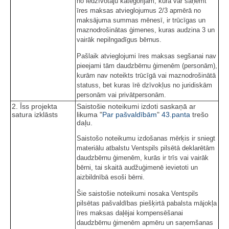
no iedzīvotāju kategorijām, kura var saņemt
īres maksas atvieglojumus 2/3 apmērā no
maksājuma summas mēnesī, ir trūcīgas un
maznodrošinātas ģimenes, kuras audzina 3 un
vairāk nepilngadīgus bērnus.
Pašlaik atvieglojumi īres maksas segšanai nav
pieejami tām daudzbērnu ģimenēm (personām),
kurām nav noteikts trūcīgā vai maznodrošinātā
statuss, bet kuras īrē dzīvokļus no juridiskām
personām vai privātpersonām.
2. Īss projekta
Saistošie noteikumi izdoti saskaņā ar
satura izklāsts
likuma "
Par pašvaldībām
"
43.panta
trešo
daļu.
Saistošo noteikumu izdošanas mērķis ir sniegt
materiālu atbalstu Ventspils pilsētā deklarētām
daudzbērnu ģimenēm, kurās ir trīs vai vairāk
bērni, tai skaitā audžuģimenē ievietoti un
aizbildnībā esoši bērni.
Šie saistošie noteikumi nosaka Ventspils
pilsētas pašvaldības piešķirtā pabalsta mājokļa
īres maksas daļējai kompensēšanai
daudzbērnu ģimenēm apmēru un saņemšanas