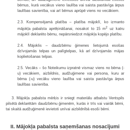
bērnus, kurā vecākus vieno laulība vai saista pastāvīga ārpus
laulības savienība, vai arī bērnus aprūpē viens no vecākiem.
2.3. Kompensējamā platība – platība mājoklī, ko izmanto
2
mājokļa pabalsta aprēķināšanai, nosakot to 15 m
uz katru
mājoklī deklarēto bērnu, nepārsniedzot mājokļa kopējo platību.
2.4. Mājoklis – daudzbērnu ģimenes lietojumā esošas
dzīvojamās telpas un palīgtelpas, kā arī dzīvojamās mājas
koplietošanas telpas.
2.5. Vecāks – šo Noteikumu izpratnē vismaz viens no bērna (-
u) vecākiem, aizbildnis, audžuģimene vai persona, kuru ar
bērna (-u) vecāku vieno laulība vai saista pastāvīga ārpus
laulības savienība.
3. Mājokļa pabalsta mērķis ir sniegt materiālu atbalstu Ventspils
pilsētā deklarētām daudzbērnu ģimenēm, kurās ir trīs vai vairāk bērni,
tai skaitā audžuģimenē ievietoti un/vai aizbildnībā esoši bērni.
II. Mājokļa pabalsta saņemšanas nosacījumi