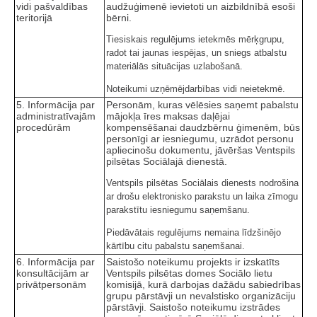
vidi pašvaldības
audžuģimenē ievietoti un aizbildnībā esoši
teritorijā
bērni.
Tiesiskais regulējums ietekmēs mērķgrupu,
radot tai jaunas iespējas, un sniegs atbalstu
materiālās situācijas uzlabošanā.
Noteikumi uzņēmējdarbības vidi neietekmē.
5. Informācija par
Personām, kuras vēlēsies saņemt pabalstu
administratīvajām
mājokļa īres maksas daļējai
procedūrām
kompensēšanai daudzbērnu ģimenēm, būs
personīgi ar iesniegumu, uzrādot personu
apliecinošu dokumentu, jāvēršas Ventspils
pilsētas Sociālajā dienestā.
Ventspils pilsētas Sociālais dienests nodrošina
ar drošu elektronisko parakstu un laika zīmogu
parakstītu iesniegumu saņemšanu.
Piedāvātais regulējums nemaina līdzšinējo
kārtību citu pabalstu saņemšanai.
6. Informācija par
Saistošo noteikumu projekts ir izskatīts
konsultācijām ar
Ventspils pilsētas domes Sociālo lietu
privātpersonām
komisijā, kurā darbojas dažādu sabiedrības
grupu pārstāvji un nevalstisko organizāciju
pārstāvji. Saistošo noteikumu izstrādes