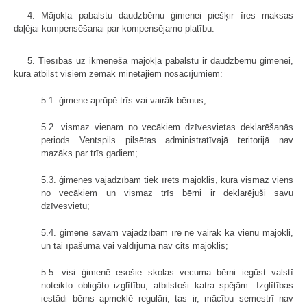
4. Mājokļa pabalstu daudzbērnu ģimenei piešķir īres maksas
daļējai kompensēšanai par kompensējamo platību.
5. Tiesības uz ikmēneša mājokļa pabalstu ir daudzbērnu ģimenei,
kura atbilst visiem zemāk minētajiem nosacījumiem:
5.1. ģimene aprūpē trīs vai vairāk bērnus;
5.2. vismaz vienam no vecākiem dzīvesvietas deklarēšanās
periods Ventspils pilsētas administratīvajā teritorijā nav
mazāks par trīs gadiem;
5.3. ģimenes vajadzībām tiek īrēts mājoklis, kurā vismaz viens
no vecākiem un vismaz trīs bērni ir deklarējuši savu
dzīvesvietu;
5.4. ģimene savām vajadzībām īrē ne vairāk kā vienu mājokli,
un tai īpašumā vai valdījumā nav cits mājoklis;
5.5. visi ģimenē esošie skolas vecuma bērni iegūst valstī
noteikto obligāto izglītību, atbilstoši katra spējām. Izglītības
iestādi bērns apmeklē regulāri, tas ir, mācību semestrī nav