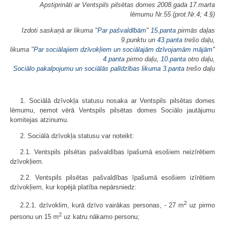
Apstiprināti ar Ventspils pilsētas domes 2008.gada 17.marta
lēmumu Nr.55 (prot.Nr.4; 4.§)
Izdoti saskaņā ar likuma "
Par pašvaldībām
"
15.panta
pirmās daļas
9.punktu un
43.panta
trešo daļu,
likuma "
Par sociālajiem dzīvokļiem un sociālajām dzīvojamām mājām
"
4.panta
pirmo daļu,
10.panta
otro daļu,
Sociālo pakalpojumu un sociālās palīdzības likuma
3.panta
trešo daļu
1. Sociālā dzīvokļa statusu nosaka ar Ventspils pilsētas domes
lēmumu, ņemot vērā Ventspils pilsētas domes Sociālo jautājumu
komitejas atzinumu.
2. Sociālā dzīvokļa statusu var noteikt:
2.1. Ventspils pilsētas pašvaldības īpašumā esošiem neizīrētiem
dzīvokļiem.
2.2. Ventspils pilsētas pašvaldības īpašumā esošiem izīrētiem
dzīvokļiem, kur kopējā platība nepārsniedz:
2
2.2.1. dzīvoklim, kurā dzīvo vairākas personas, - 27 m
uz pirmo
2
personu un 15 m
uz katru nākamo personu;