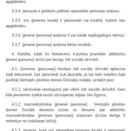
apgādnieku;
3.3.4. personai ir piešķirts politiski represētās personas statuss;
3.3.5. visi ģimenes locekļi ir pensionāri vai invalīdi, kuriem nav
apgādnieku;
3.3.6. ģimene (persona) audzina 3 vai vairāk nepilngadīgus bērnus;
3.3.7. ģimene (persona) audzina bērnu invalīdu.
4. Kārtība, kādā šo Noteikumu 4.punkta prasībām atbilstošu
ģimeni (personu) atzīst par tiesīgu īrēt sociālo dzīvokli:
4.1. Ģimenes (personas) tiesības īrēt sociālo dzīvokli apliecina
šādi dokumenti, kas jāiesniedz (vai jāuzrāda, ja tas tieši noteikts šajā
punktā) Ventspils pilsētas domes Dzīvokļu nodaļā, uzrādot pasi:
4.1.1. rakstveida iesniegums par vēlmi īrēt sociālo dzīvokli, kam
klāt pievienots spēkā esošs dzīvojamās telpas īres līgums;
4.1.2. maznodrošinātai ģimenei (personai) - Ventspils pilsētas
domes Sociālā dienesta izziņa un lēmums par atbilstību
maznodrošinātas ģimenes (personas) statusam (izziņa derīga 3
mēnešus no izdošanas brīža);
4.1.3. ģimenei, kurā visi pilngadīgie ģimenes locekļi ir pensionāri