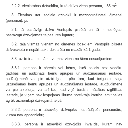
2
2.2.2. vienistabas dzīvoklim, kurā dzīvo viena persona, - 35 m
.
3. Tiesības īrēt sociālo dzīvokli ir maznodrošinātai ģimenei
(personai), ja:
3.1. tā pastāvīgi dzīvo Ventspils pilsētā un tā ir noslēgusi
pastāvīgu dzīvojamās telpas īres līgumu;
3.2. tajā vismaz vienam no ģimenes locekļiem Ventspils pilsētā
dzīvesvieta ir nepārtraukti deklarēta ne mazāk kā 1 gadu;
3.3. uz to ir attiecināms vismaz viens no šiem nosacījumiem:
3.3.1. persona ir bārenis vai bērns, kurš palicis bez vecāku
gādības un audzināts bērnu aprūpes un audzināšanas iestādē,
audžuģimenē vai pie aizbildņa, - pēc tam, kad beigusies viņa
uzturēšanās bērnu aprūpes un audzināšanas iestādē, audžuģimenē
vai pie aizbildņa, vai arī tad, kad viņš beidzis mācības izglītības
iestādē, ja viņam nav iespējams likumā noteiktajā kārtībā iemitinājies
agrāk aizņemtajā dzīvojamā telpā;
3.3.2. persona ir atsevišķi dzīvojošs nestrādājošs pensionārs,
kuram nav apgādnieku;
3.3.3. persona ir atsevišķi dzīvojošs invalīds, kuram nav