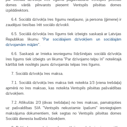
domes vārdā pilnvarots pieņemt Ventspils pilsētas domes
izpilddirektors.
6.4. Sociālā dzīvokļa īres līgumu neatjauno, ja persona (ģimene) ir
zaudējusi tiesības īrēt sociālo dzīvokli.
6.5. Sociālā dzīvokļa īres līgums tiek izbeigts saskaņā ar Latvijas
Republikas likumu "
Par sociālajiem dzīvokļiem un sociālajām
dzīvojamām mājām
".
6.6. Saskaņā ar īrnieka iesniegumu līdzšinējais sociālā dzīvokļa
īres līgums tiek izbeigts un likuma "Par dzīvojamo telpu īri" noteiktajā
kārtībā tiek noslēgts jauns dzīvojamās telpas īres līgums.
7. Sociālā dzīvokļa īres maksa.
7.1. Sociālā dzīvokļa īres maksa tiek noteikta 1/3 (viena trešdaļa)
apmērā no īres maksas, kas noteikta Ventspils pilsētas pašvaldības
dzīvokļiem.
7.2. Atlikušās 2/3 (divas trešdaļas) no īres maksas, pamatojoties
uz pašvaldības SIA "Ventspils nekustamie īpašumi" iesniegtajiem
maksājuma dokumentiem, tiek segtas no Ventspils pilsētas domes
Sociālā dienesta budžeta līdzekļiem.