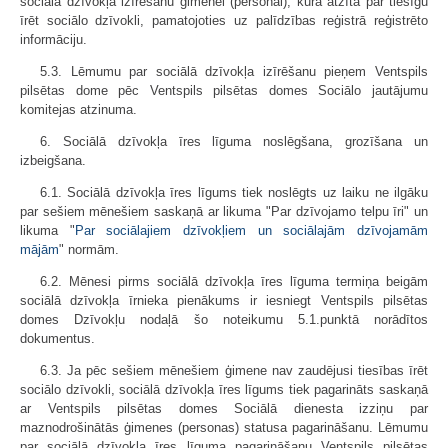
sociālā dzīvokļa izīrēšanu ģimenei (personai), kura atzīta par tiesīgu
īrēt sociālo dzīvokli, pamatojoties uz palīdzības reģistrā reģistrēto
informāciju.
5.3. Lēmumu par sociālā dzīvokļa izīrēšanu pieņem Ventspils
pilsētas dome pēc Ventspils pilsētas domes Sociālo jautājumu
komitejas atzinuma.
6. Sociālā dzīvokļa īres līguma noslēgšana, grozīšana un
izbeigšana.
6.1. Sociālā dzīvokļa īres līgums tiek noslēgts uz laiku ne ilgāku
par sešiem mēnešiem saskaņā ar likuma "Par dzīvojamo telpu īri" un
likuma "
Par sociālajiem dzīvokļiem un sociālajām dzīvojamām
mājām
" normām.
6.2. Mēnesi pirms sociālā dzīvokļa īres līguma termiņa beigām
sociālā dzīvokļa īrnieka pienākums ir iesniegt Ventspils pilsētas
domes Dzīvokļu nodaļā šo noteikumu 5.1.punktā norādītos
dokumentus.
6.3. Ja pēc sešiem mēnešiem ģimene nav zaudējusi tiesības īrēt
sociālo dzīvokli, sociālā dzīvokļa īres līgums tiek pagarināts saskaņā
ar Ventspils pilsētas domes Sociālā dienesta izziņu par
maznodrošinātās ģimenes (personas) statusa pagarināšanu. Lēmumu
par sociālā dzīvokļa īres līguma pagarināšanu Ventspils pilsētas