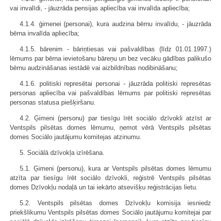
vai invalīdi, - jāuzrāda pensijas apliecība vai invalīda apliecība;
4.1.4. ģimenei (personai), kura audzina bērnu invalīdu, - jāuzrāda
bērna invalīda apliecība;
4.1.5. bārenim - bāriņtiesas vai pašvaldības (līdz 01.01.1997.)
lēmums par bērna ievietošanu bāreņu un bez vecāku gādības palikušo
bērnu audzināšanas iestādē vai aizbildnības nodibināšanu;
4.1.6. politiski represētai personai - jāuzrāda politiski represētas
personas apliecība vai pašvaldības lēmums par politiski represētas
personas statusa piešķiršanu.
4.2. Ģimeni (personu) par tiesīgu īrēt sociālo dzīvokli atzīst ar
Ventspils pilsētas domes lēmumu, ņemot vērā Ventspils pilsētas
domes Sociālo jautājumu komitejas atzinumu.
5. Sociālā dzīvokļa izīrēšana.
5.1. Ģimeni (personu), kura ar Ventspils pilsētas domes lēmumu
atzīta par tiesīgu īrēt sociālo dzīvokli, reģistrē Ventspils pilsētas
domes Dzīvokļu nodaļā un tai iekārto atsevišķu reģistrācijas lietu.
5.2. Ventspils pilsētas domes Dzīvokļu komisija iesniedz
priekšlikumu Ventspils pilsētas domes Sociālo jautājumu komitejai par