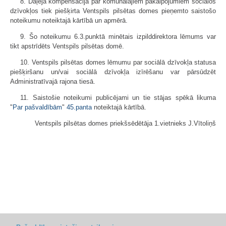
8. Daļēja kompensācija par komunālajiem pakalpojumiem sociālos
dzīvokļos tiek piešķirta Ventspils pilsētas domes pieņemto saistošo
noteikumu noteiktajā kārtībā un apmērā.
9. Šo noteikumu 6.3.punktā minētais izpilddirektora lēmums var
tikt apstrīdēts Ventspils pilsētas domē.
10. Ventspils pilsētas domes lēmumu par sociālā dzīvokļa statusa
piešķiršanu un/vai sociālā dzīvokļa izīrēšanu var pārsūdzēt
Administratīvajā rajona tiesā.
11. Saistošie noteikumi publicējami un tie stājas spēkā likuma
"
Par pašvaldībām
"
45.panta
noteiktajā kārtībā.
Ventspils pilsētas domes priekšsēdētāja 1.vietnieks J.Vītoliņš