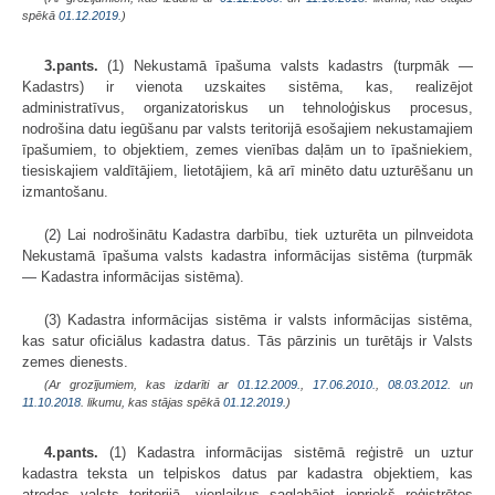
spēkā
01.12.2019.
)
3.pants.
(1) Nekustamā īpašuma valsts kadastrs (turpmāk —
Kadastrs) ir vienota uzskaites sistēma, kas, realizējot
administratīvus, organizatoriskus un tehnoloģiskus procesus,
nodrošina datu iegūšanu par valsts teritorijā esošajiem nekustamajiem
īpašumiem, to objektiem, zemes vienības daļām un to īpašniekiem,
tiesiskajiem valdītājiem, lietotājiem, kā arī minēto datu uzturēšanu un
izmantošanu.
(2) Lai nodrošinātu Kadastra darbību, tiek uzturēta un pilnveidota
Nekustamā īpašuma valsts kadastra informācijas sistēma (turpmāk
— Kadastra informācijas sistēma).
(3) Kadastra informācijas sistēma ir valsts informācijas sistēma,
kas satur oficiālus kadastra datus. Tās pārzinis un turētājs ir Valsts
zemes dienests.
(Ar grozījumiem, kas izdarīti ar
01.12.2009.
,
17.06.2010.
,
08.03.2012.
un
11.10.2018
. likumu, kas stājas spēkā
01.12.2019.
)
4.pants.
(1) Kadastra informācijas sistēmā reģistrē un uztur
kadastra teksta un telpiskos datus par kadastra objektiem, kas
atrodas valsts teritorijā, vienlaikus saglabājot iepriekš reģistrētos