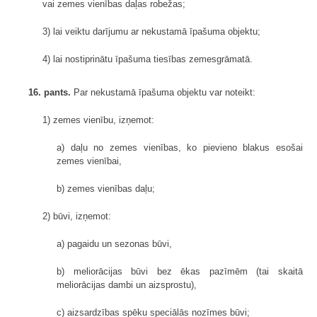
vai zemes vienības daļas robežas;
3) lai veiktu darījumu ar nekustamā īpašuma objektu;
4) lai nostiprinātu īpašuma tiesības zemesgrāmatā.
16. pants.
Par nekustamā īpašuma objektu var noteikt:
1) zemes vienību, izņemot:
a) daļu no zemes vienības, ko pievieno blakus esošai
zemes vienībai,
b) zemes vienības daļu;
2) būvi, izņemot:
a) pagaidu un sezonas būvi,
b) meliorācijas būvi bez ēkas pazīmēm (tai skaitā
meliorācijas dambi un aizsprostu),
c) aizsardzības spēku speciālās nozīmes būvi;