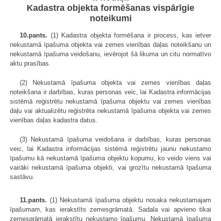
Kadastra objekta formēšanas vispārīgie
noteikumi
10.pants.
(1) Kadastra objekta formēšana ir process, kas ietver
nekustamā īpašuma objekta vai zemes vienības daļas noteikšanu un
nekustamā īpašuma veidošanu, ievērojot šā likuma un citu normatīvo
aktu prasības.
(2) Nekustamā īpašuma objekta vai zemes vienības daļas
noteikšana ir darbības, kuras personas veic, lai Kadastra informācijas
sistēmā reģistrētu nekustamā īpašuma objektu vai zemes vienības
daļu vai aktualizētu reģistrēta nekustamā īpašuma objekta vai zemes
vienības daļas kadastra datus.
(3) Nekustamā īpašuma veidošana ir darbības, kuras personas
veic, lai Kadastra informācijas sistēmā reģistrētu jaunu nekustamo
īpašumu kā nekustamā īpašuma objektu kopumu, ko veido viens vai
vairāki nekustamā īpašuma objekti, vai grozītu nekustamā īpašuma
sastāvu.
11.pants.
(1) Nekustamā īpašuma objektu nosaka nekustamajam
īpašumam, kas ierakstīts zemesgrāmatā. Sadala vai apvieno tikai
zemesgrāmatā ierakstītu nekustamo īpašumu. Nekustamā īpašuma