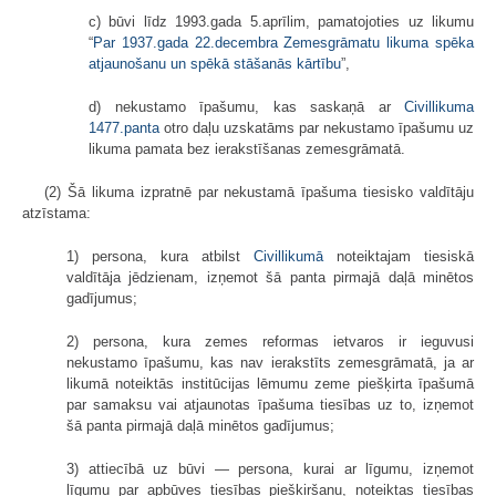
c) būvi līdz 1993.gada 5.aprīlim, pamatojoties uz likumu
“
Par 1937.gada 22.decembra Zemesgrāmatu likuma spēka
atjaunošanu un spēkā stāšanās kārtību
”,
d) nekustamo īpašumu, kas saskaņā ar
Civillikuma
1477.panta
otro daļu uzskatāms par nekustamo īpašumu uz
likuma pamata bez ierakstīšanas zemesgrāmatā.
(2) Šā likuma izpratnē par nekustamā īpašuma tiesisko valdītāju
atzīstama:
1) persona, kura atbilst
Civillikumā
noteiktajam tiesiskā
valdītāja jēdzienam, izņemot šā panta pirmajā daļā minētos
gadījumus;
2) persona, kura zemes reformas ietvaros ir ieguvusi
nekustamo īpašumu, kas nav ierakstīts zemesgrāmatā, ja ar
likumā noteiktās institūcijas lēmumu zeme piešķirta īpašumā
par samaksu vai atjaunotas īpašuma tiesības uz to, izņemot
šā panta pirmajā daļā minētos gadījumus;
3) attiecībā uz būvi — persona, kurai ar līgumu, izņemot
līgumu par apbūves tiesības piešķiršanu, noteiktas tiesības