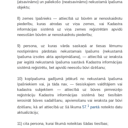
(atsavināmo) un paliekošo (neatsavināmo) nekustamā īpašuma
objektu;
8) zemes īpašnieks — attiecībā uz būvēm ar nenoskaidrotu
piederību, kuras atrodas uz viņa zemes, vai Kadastra
informācijas sistēmā uz viņa zemes reģistrētām apvidū
neesošām būvēm ar nenoskaidrotu piederību;
9) persona, uz kuras vārda saskaņā ar tiesas lēmumu
nostiprināms pārdotais nekustamais īpašums (nekustamā
īpašuma izsoles akta apstiprināšana), — attiecībā uz ieraksta
par iegūtā nekustamā īpašuma sastāvā Kadastra informācijas
sistēmā reģistrētu, bet apvidū neesošu būvi dzēšanu;
10) kopīpašuma gadījumā jebkurš no nekustamā īpašuma
īpašniekiem vai, ja tāda nav, — tiesiskajiem valdītājiem vai
kadastra subjektiem — attiecībā uz būves pirmreizējo
reģistrāciju Kadastra informācijas sistēmā bez tiesībām
ierosināt būves sadalīšanu, apvienošanu vai ieraksta par būvi
1
dzēšanu, kā arī attiecībā uz šā likuma
57.
pantā
noteikto datu
aktualizāciju;
11) cita persona, kurai likumā noteiktas šādas tiesības;