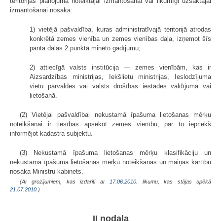
teritorijas plānojumā noteiktajai izmantošanai vai likumīgi uzsāktajai
izmantošanai nosaka:
1) vietējā pašvaldība, kuras administratīvajā teritorijā atrodas
konkrētā zemes vienība un zemes vienības daļa, izņemot šīs
panta daļas 2.punktā minēto gadījumu;
2) attiecīgā valsts institūcija — zemes vienībām, kas ir
Aizsardzības ministrijas, Iekšlietu ministrijas, Ieslodzījuma
vietu pārvaldes vai valsts drošības iestādes valdījumā vai
lietošanā.
(2) Vietējai pašvaldībai nekustamā īpašuma lietošanas mērķu
noteikšanai ir tiesības apsekot zemes vienību, par to iepriekš
informējot kadastra subjektu.
(3) Nekustamā īpašuma lietošanas mērķu klasifikāciju un
nekustamā īpašuma lietošanas mērķu noteikšanas un maiņas kārtību
nosaka Ministru kabinets.
(Ar grozījumiem, kas izdarīti ar
17.06.2010
. likumu, kas stājas spēkā
21.07.2010.
)
II nodaļa