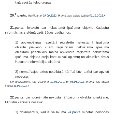
tajā esošās telpu grupas.
1
20.
pants.
(Izslēgts ar
29.09.2022
. likumu, kas stājas spēkā
01.12.2022.
)
21.pants.
Ierakstu par nekustamā īpašuma objektu Kadastra
informācijas sistēmā dzēš šādos gadījumos:
1) apvienošanas rezultātā reģistrētu nekustamā īpašuma
objektu pievieno citam reģistrētam nekustamā īpašuma
objektam (vienlaikus maina apvienotā reģistrētā nekustamā
īpašuma objekta ārējo kontūru vai apjomu) un aktualizē datus
Kadastra informācijas sistēmā;
2) normatīvajos aktos noteiktajā kārtībā būvi atzīst par apvidū
neesošu.
(Ar grozījumiem, kas izdarīti ar
17.06.2010.
un
08.03.2012
. likumu, kas stājas
spēkā
11.04.2012.
)
22.pants.
Lai nodrošinātu nekustamā īpašuma objekta noteikšanu,
Ministru kabinets nosaka:
1) dokumentus, kādus šā likuma
24.pantā
minētās personas