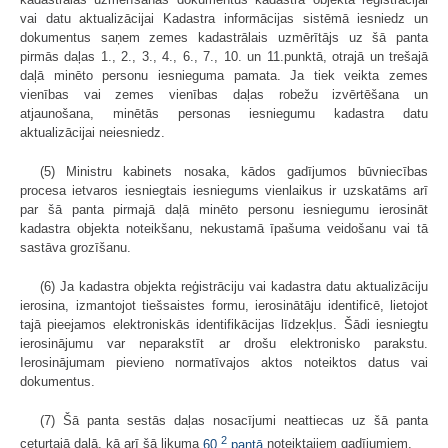
vai datu aktualizācijai Kadastra informācijas sistēmā iesniedz un
dokumentus saņem zemes kadastrālais uzmērītājs uz šā panta
pirmās daļas 1., 2., 3., 4., 6., 7., 10. un 11.punktā, otrajā un trešajā
daļā minēto personu iesnieguma pamata. Ja tiek veikta zemes
vienības vai zemes vienības daļas robežu izvērtēšana un
atjaunošana, minētās personas iesniegumu kadastra datu
aktualizācijai neiesniedz.
(5) Ministru kabinets nosaka, kādos gadījumos būvniecības
procesa ietvaros iesniegtais iesniegums vienlaikus ir uzskatāms arī
par šā panta pirmajā daļā minēto personu iesniegumu ierosināt
kadastra objekta noteikšanu, nekustamā īpašuma veidošanu vai tā
sastāva grozīšanu.
(6) Ja kadastra objekta reģistrāciju vai kadastra datu aktualizāciju
ierosina, izmantojot tiešsaistes formu, ierosinātāju identificē, lietojot
tajā pieejamos elektroniskās identifikācijas līdzekļus. Šādi iesniegtu
ierosinājumu var neparakstīt ar drošu elektronisko parakstu.
Ierosinājumam pievieno normatīvajos aktos noteiktos datus vai
dokumentus.
(7) Šā panta sestās daļas nosacījumi neattiecas uz šā panta
2
ceturtajā daļā, kā arī šā likuma
60.
pantā
noteiktajiem gadījumiem.