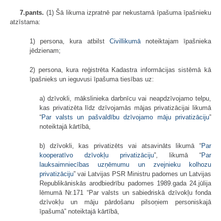
7.pants.
(1) Šā likuma izpratnē par nekustamā īpašuma īpašnieku
atzīstama:
1) persona, kura atbilst
Civillikumā
noteiktajam īpašnieka
jēdzienam;
2) persona, kura reģistrēta Kadastra informācijas sistēmā kā
īpašnieks un ieguvusi īpašuma tiesības uz:
a) dzīvokli, mākslinieka darbnīcu vai neapdzīvojamo telpu,
kas privatizēta līdz dzīvojamās mājas privatizācijai likumā
“
Par valsts un pašvaldību dzīvojamo māju privatizāciju
”
noteiktajā kārtībā,
b) dzīvokli, kas privatizēts vai atsavināts likumā “
Par
kooperatīvo dzīvokļu privatizāciju
”, likumā “
Par
lauksaimniecības uzņēmumu un zvejnieku kolhozu
privatizāciju
” vai Latvijas PSR Ministru padomes un Latvijas
Republikāniskās arodbiedrību padomes 1989.gada 24.jūlija
lēmumā Nr.171 “Par valsts un sabiedriskā dzīvokļu fonda
dzīvokļu un māju pārdošanu pilsoņiem personiskajā
īpašumā” noteiktajā kārtībā,