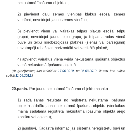
nekustamā īpašuma objektos;
2) pievienot daļu zemes vienības blakus esošai zemes
vienībai, neveidojot jaunu zemes vienību;
3) pievienot vienu vai vairākas telpas blakus esošai telpu
grupai, neveidojot jaunu telpu grupu, ja telpas atrodas vienā
būvē un telpu norobežojošās plaknes (sienas vai pārsegumi)
savstarpēji robežojas horizontālā vai vertikālā plaknē;
4) apvienot vairākus viena veida nekustamā īpašuma objektus
vienā nekustamā īpašuma objektā.
(Ar grozījumiem, kas izdarīti ar
17.06.2010.
un
08.03.2012
. likumu, kas stājas
spēkā
11.04.2012.
)
20.pants.
Par jaunu nekustamā īpašuma objektu nosaka:
1) sadalīšanas rezultātā no reģistrēta nekustamā īpašuma
objekta atdalītu jaunu nekustamā īpašuma objektu (vienlaikus
maina sadalāmā reģistrētā nekustamā īpašuma objekta ārējo
kontūru vai apjomu);
2) jaunbūvi, Kadastra informācijas sistēmā nereģistrētu būvi un