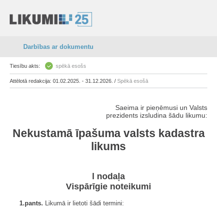
Darbības ar dokumentu
Tiesību akts:
spēkā esošs
Attēlotā redakcija: 01.02.2025. - 31.12.2026. /
Spēkā esošā
Saeima ir pieņēmusi un Valsts
prezidents izsludina šādu likumu:
Nekustamā īpašuma valsts kadastra
likums
l nodaļa
Vispārīgie noteikumi
1.pants.
Likumā ir lietoti šādi termini: