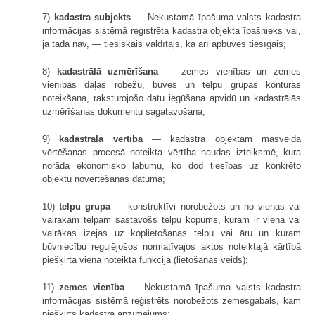
7)
kadastra subjekts
— Nekustamā īpašuma valsts kadastra
informācijas sistēmā reģistrēta kadastra objekta īpašnieks vai,
ja tāda nav, — tiesiskais valdītājs, kā arī apbūves tiesīgais;
8)
kadastrālā uzmērīšana
— zemes vienības un zemes
vienības daļas robežu, būves un telpu grupas kontūras
noteikšana, raksturojošo datu iegūšana apvidū un kadastrālās
uzmērīšanas dokumentu sagatavošana;
9)
kadastrālā vērtība
— kadastra objektam masveida
vērtēšanas procesā noteikta vērtība naudas izteiksmē, kura
norāda ekonomisko labumu, ko dod tiesības uz konkrēto
objektu novērtēšanas datumā;
10)
telpu grupa
— konstruktīvi norobežots un no vienas vai
vairākām telpām sastāvošs telpu kopums, kuram ir viena vai
vairākas izejas uz koplietošanas telpu vai āru un kuram
būvniecību regulējošos normatīvajos aktos noteiktajā kārtībā
piešķirta viena noteikta funkcija (lietošanas veids);
11)
zemes vienība
— Nekustamā īpašuma valsts kadastra
informācijas sistēmā reģistrēts norobežots zemesgabals, kam
piešķirts kadastra apzīmējums;