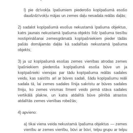
l) pie dzīvokļa īpašumiem piederošo kopīpašumā esošo
daudzdzīvokļu mājas un zemes daļu nesadala reālās daļās;
2) sadalot kopīpašumā esošus nekustamā īpašuma objektus,
katrs jaunais nekustamā īpašuma objekts līdz īpašuma tiesību
nostiprināšanai zemesgrāmatā kopīpašniekiem pieder tādās
pašās domājamās daļās kā sadalītais nekustamā īpašuma
objekts;
3) ja uz kopīpašumā esošas zemes vienības atrodas zemes
īpašniekiem piederoša kopīpašumā esoša būve un ja
kopīpašnieki vienojas par tādu kopīpašuma reālās sadales
veidu, kas saistīts arī ar būves sadali, šādu kopīpašumu reāli
sadala tā, lai zemes sadales līnija sakristu ar būves sadales
līniju, ko zemes virsmas līmenī veido pirmā stāva sadales
vertikālā plakne, un katra atdalītā būve pilnībā atrastos
atdalītās zemes vienības robežās;
4) apvieno:
a) tikai viena veida nekustamā īpašuma objektus — zemes
vienību ar zemes vienību, būvi ar būvi, telpu grupu ar telpu