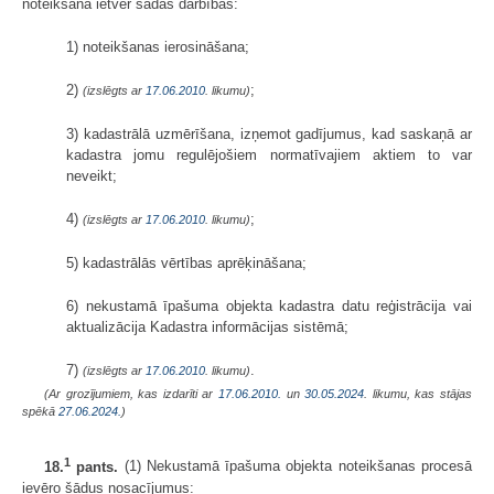
noteikšana ietver šādas darbības:
1) noteikšanas ierosināšana;
2)
;
(izslēgts ar
17.06.2010
. likumu)
3) kadastrālā uzmērīšana, izņemot gadījumus, kad saskaņā ar
kadastra jomu regulējošiem normatīvajiem aktiem to var
neveikt;
4)
;
(izslēgts ar
17.06.2010
. likumu)
5) kadastrālās vērtības aprēķināšana;
6) nekustamā īpašuma objekta kadastra datu reģistrācija vai
aktualizācija Kadastra informācijas sistēmā;
7)
.
(izslēgts ar
17.06.2010
. likumu)
(Ar grozījumiem, kas izdarīti ar
17.06.2010.
un
30.05.2024
. likumu, kas stājas
spēkā
27.06.2024.
)
1
18.
pants.
(1) Nekustamā īpašuma objekta noteikšanas procesā
ievēro šādus nosacījumus: