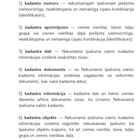
1)
kadastra numurs
— nekustamajam īpašumam piešķirta
viennozīmīga, neatkārtojama un nemainīga ciparu kombinācija
(identifikators);
2)
kadastra apzīmējums
— zemes vienībai, būvei, telpu
grupai vai zemes vienības daļai piešķirta viennozīmīga,
neatkārtojama un nemainīga ciparu kombinācija (identifikators);
3)
kadastra dati
— Nekustamā īpašuma valsts kadastra
informācijas sistēmā ierakstītās ziņas;
4)
kadastra dokuments
— no Nekustamā īpašuma valsts
kadastra informācijas sistēmas sagatavots un noformēts
dokuments, kas satur kadastra datus;
5)
kadastra informācija
— kadastra dati un Valsts zemes
dienesta arhīva dokumentu ziņas, ko izmanto Nekustamā
īpašuma valsts kadastrs;
6)
kadastra objekts
— Nekustamā īpašuma valsts kadastra
informācijas sistēmā reģistrēts nekustamais īpašums kā
īpašuma objektu kopums, kā arī zemes vienība, būve, telpu
grupa un zemes vienības daļa;