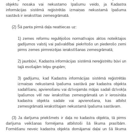
objektu nosaka vai nekustamo īpašumu veido, ja Kadastra
informācijas sistēmā reģistrētās izmaiņas nekustamā īpašuma
sastāvā ir ierakstītas zemesgrāmatā.
(2) Šā panta pirmā daļa neattiecas uz:
1) zemes reformu regulējošos normatīvajos aktos noteiktajos
gadījumos valstij vai pašvaldībai piekrītošo un piederošo zemi
pirms zemes pirmreizējas ierakstīšanas zemesgrāmatā;
2) jaunbūvi, Kadastra informācijas sistēmā nereģistrētu būvi un
tajā esošajām telpu grupām;
3) gadījumu, kad Kadastra informācijas sistēmā reģistrētās
izmaiņas nekustamā īpašuma sastāvā par kadastra objekta
sadalīšanu, apvienošanu vai dzīvojamās mājas sadali dzīvokļa
īpašumos vēl nav ierakstītas zemesgrāmatā un ir ierosināta
kadastra objekta sadale vai apvienošana, kas atbilst
zemesgrāmatā ierakstītajam nekustamā īpašuma sastāvam.
(3) Ja darījuma priekšmets ir daļa no kadastra objekta, tā pirms
darījuma veikšanas formējama atbilstoši šā likuma prasībām.
Formēšanu neveic kadastra objekta domājamai daļai un šā likuma