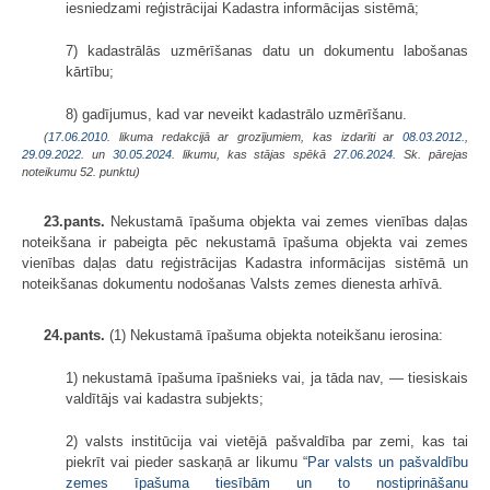
iesniedzami reģistrācijai Kadastra informācijas sistēmā;
7) kadastrālās uzmērīšanas datu un dokumentu labošanas
kārtību;
8) gadījumus, kad var neveikt kadastrālo uzmērīšanu.
(
17.06.2010
. likuma redakcijā ar grozījumiem, kas izdarīti ar
08.03.2012.
,
29.09.2022.
un
30.05.2024
. likumu, kas stājas spēkā
27.06.2024.
Sk. pārejas
noteikumu 52. punktu)
23.pants.
Nekustamā īpašuma objekta vai zemes vienības daļas
noteikšana ir pabeigta pēc nekustamā īpašuma objekta vai zemes
vienības daļas datu reģistrācijas Kadastra informācijas sistēmā un
noteikšanas dokumentu nodošanas Valsts zemes dienesta arhīvā.
24.pants.
(1) Nekustamā īpašuma objekta noteikšanu ierosina:
1) nekustamā īpašuma īpašnieks vai, ja tāda nav, — tiesiskais
valdītājs vai kadastra subjekts;
2) valsts institūcija vai vietējā pašvaldība par zemi, kas tai
piekrīt vai pieder saskaņā ar likumu “
Par valsts un pašvaldību
zemes īpašuma tiesībām un to nostiprināšanu