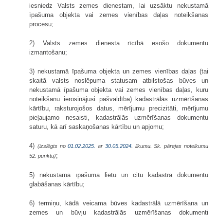
iesniedz Valsts zemes dienestam, lai uzsāktu nekustamā
īpašuma objekta vai zemes vienības daļas noteikšanas
procesu;
2) Valsts zemes dienesta rīcībā esošo dokumentu
izmantošanu;
3) nekustamā īpašuma objekta un zemes vienības daļas (tai
skaitā valsts noslēpuma statusam atbilstošas būves un
nekustamā īpašuma objekta vai zemes vienības daļas, kuru
noteikšanu ierosinājusi pašvaldība) kadastrālās uzmērīšanas
kārtību, raksturojošos datus, mērījumu precizitāti, mērījumu
pieļaujamo nesaisti, kadastrālās uzmērīšanas dokumentu
saturu, kā arī saskaņošanas kārtību un apjomu;
4)
(izslēgts no
01.02.2025.
ar
30.05.2024
. likumu. Sk. pārejas noteikumu
;
52. punktu)
5) nekustamā īpašuma lietu un citu kadastra dokumentu
glabāšanas kārtību;
6) termiņu, kādā veicama būves kadastrālā uzmērīšana un
zemes un būvju kadastrālās uzmērīšanas dokumenti