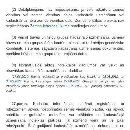
(2) Detālplānojums nav nepieciešams, ja veic atkārtotu zemes
vienības vai zemes vienības daļas kadastrālo uzmērīšanu vai
kadastrāli uzmēra zemes vienības daļu. Zemes ierīcības projekts nav
nepieciešams
Zemes ierīcības likumā
noteiktajos gadījumos.
(3) Veicot būves un telpu grupas kadastrālo uzmērīšanu, uzmēra
būves un telpu grupas ārējo kontūru, piesaistot to Latvijas ģeodēzisko
koordinātu sistēmai, sagatavo kadastrālās uzmērīšanas dokumentus,
aprēķina būvi un telpu grupu raksturojošos datus.
(4) Normatīvajos aktos noteiktajos gadījumos var veikt arī
atsevišķas kadastrālās uzmērīšanas darbības.
(
17.06.2010
. likuma redakcijā ar grozījumiem, kas izdarīti ar
08.03.2012.
un
30.05.2024
. likumu, kas stājas spēkā
27.06.2024.
Grozījums par pirmās daļas
izteikšanu jaunā redakcijā stājas spēkā
01.02.2025.
Sk. pārejas noteikumu 52.
punktu)
27.pants.
Kadastra informācijas sistēmā reģistrētas, ar
robežzīmēm apvidū nostiprinātas zemes vienības platība, kas apvidū
noteikta ar grafiskām metodēm, var atšķirties no kadastrālajā
uzmērīšanā noteiktās platības, ja uzmērīti vieni un tie paši
robežpunkti. Šajā gadījumā kadastrālās uzmērīšanas dokumentos un