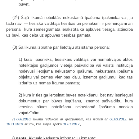
būvēt.
1
(2
) Šajā likumā noteiktās nekustamā īpašuma īpašnieka vai, ja
tāda nav, — tiesiskā valdītāja tiesības un pienākumi ir piemērojami arī
personai, kura zemesgrāmatā ierakstīta kā apbūves tiesīgā, attiecībā
uz būvi, kas celta uz apbūves tiesības pamata.
(3) Šā likuma izpratnē par lietotāju atzīstama persona:
1) kurai īpašnieks, tiesiskais valdītājs vai normatīvajos aktos
noteiktajos gadījumos vietējā pašvaldība vai valsts institūcija
nodevusi lietojumā nekustamo īpašumu, nekustamā īpašuma
objektu vai zemes vienības daļu, izņemot gadījumu, kad tas
izdarīts uz nomas līguma pamata;
2) kura ir tiesīga ierosināt būves noteikšanu, bet nav iesniegusi
dokumentus par būves iegūšanu, izņemot pašvaldību, kura
ierosina būves noteikšanu nekustamā īpašuma nodokļa
vajadzībām.
(
17.06.2010
. likuma redakcijā ar grozījumiem, kas izdarīti ar
08.03.2012.
un
10.11.2016
. likumu, kas stājas spēkā
01.01.2017.
)
8.pants.
Aktuālo kadastra informāciju izmanto: