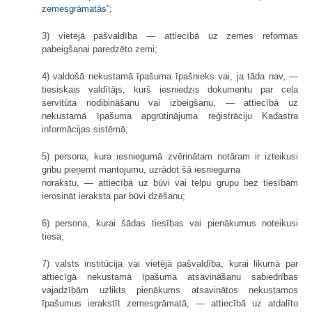
zemesgrāmatās
”;
3) vietējā pašvaldība — attiecībā uz zemes reformas
pabeigšanai paredzēto zemi;
4) valdošā nekustamā īpašuma īpašnieks vai, ja tāda nav, —
tiesiskais valdītājs, kurš iesniedzis dokumentu par ceļa
servitūta nodibināšanu vai izbeigšanu, — attiecībā uz
nekustamā īpašuma apgrūtinājuma reģistrāciju Kadastra
informācijas sistēmā;
5) persona, kura iesniegumā zvērinātam notāram ir izteikusi
gribu pieņemt mantojumu, uzrādot šā iesnieguma
norakstu, — attiecībā uz būvi vai telpu grupu bez tiesībām
ierosināt ieraksta par būvi dzēšanu;
6) persona, kurai šādas tiesības vai pienākumus noteikusi
tiesa;
7) valsts institūcija vai vietējā pašvaldība, kurai likumā par
attiecīgā nekustamā īpašuma atsavināšanu sabiedrības
vajadzībām uzlikts pienākums atsavinātos nekustamos
īpašumus ierakstīt zemesgrāmatā, — attiecībā uz atdalīto