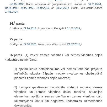
(
08.03.2012
. likuma redakcijā ar grozījumiem, kas izdarīti ar
30.10.2014.
,
10.11.2016.
,
18.05.2017.
,
11.10.2018.
un
30.05.2024
. likumu, kas stājas spēkā
27.06.2024.
)
1
24.
pants.
(Izslēgts ar
11.10.2018
. likumu, kas stājas spēkā
01.12.2019.
)
25.pants.
(Izslēgts ar
17.06.2010
. likumu, kas stājas spēkā
21.07.2010.
)
26.pants.
(1) Veicot zemes vienības vai zemes vienības daļas
kadastrālo uzmērīšanu:
1) apvidū ierīko detālplānojumā vai zemes ierīcības projektā
iezīmētās nekustamā īpašuma objekta vai zemes robežu plānā
plānotās zemes vienības daļas robežas;
2) Latvijas ģeodēzisko koordinātu sistēmā uzmēra zemes
vienības un zemes vienības daļas robežas, situācijas
elementus, aprēķina zemes vienību un zemes vienības daļu
raksturojošos datus un sagatavo kadastrālās uzmērīšanas
dokumentus.