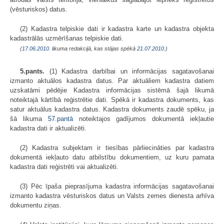
(vēsturiskos) datus.
(2) Kadastra telpiskie dati ir kadastra karte un kadastra objekta
kadastrālās uzmērīšanas telpiskie dati.
(
17.06.2010
. likuma redakcijā, kas stājas spēkā
21.07.2010.
)
5.pants.
(1) Kadastra darbībai un informācijas sagatavošanai
izmanto aktuālos kadastra datus. Par aktuāliem kadastra datiem
uzskatāmi pēdējie Kadastra informācijas sistēmā šajā likumā
noteiktajā kārtībā reģistrētie dati. Spēkā ir kadastra dokuments, kas
satur aktuālus kadastra datus. Kadastra dokuments zaudē spēku, ja
šā likuma
57.pantā
noteiktajos gadījumos dokumentā iekļautie
kadastra dati ir aktualizēti.
(2) Kadastra subjektam ir tiesības pārliecināties par kadastra
dokumentā iekļauto datu atbilstību dokumentiem, uz kuru pamata
kadastra dati reģistrēti vai aktualizēti.
(3) Pēc īpaša pieprasījuma kadastra informācijas sagatavošanai
izmanto kadastra vēsturiskos datus un Valsts zemes dienesta arhīva
dokumentu ziņas.