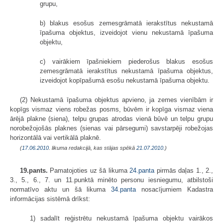
grupu,
b) blakus esošus zemesgrāmatā ierakstītus nekustamā
īpašuma objektus, izveidojot vienu nekustamā īpašuma
objektu,
c) vairākiem īpašniekiem piederošus blakus esošus
zemesgrāmatā ierakstītus nekustamā īpašuma objektus,
izveidojot kopīpašumā esošu nekustamā īpašuma objektu.
(2) Nekustamā īpašuma objektus apvieno, ja zemes vienībām ir
kopīgs vismaz viens robežas posms, būvēm ir kopīga vismaz viena
ārējā plakne (siena), telpu grupas atrodas vienā būvē un telpu grupu
norobežojošās plaknes (sienas vai pārsegumi) savstarpēji robežojas
horizontālā vai vertikālā plaknē.
(
17.06.2010
. likuma redakcijā, kas stājas spēkā
21.07.2010.
)
19.pants.
Pamatojoties uz šā likuma
24.panta
pirmās daļas 1., 2.,
3., 5., 6., 7. un 11.punktā minēto personu iesniegumu, atbilstoši
normatīvo aktu un šā likuma
34.panta
nosacījumiem Kadastra
informācijas sistēmā drīkst:
1) sadalīt reģistrētu nekustamā īpašuma objektu vairākos