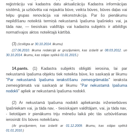
reģistrāciju vai kadastra datu aktualizāciju Kadastra informācijas
sistēmā, ja uzbūvēta vai nojaukta būve, veikta būves, būves daļas vai
telpu grupas renovācija vai rekonstrukcija. Par šo pienākumu
nepildīšanu noteiktā termiņā nekustamā īpašuma īpašnieks vai, ja
tāda nav, — tiesiskais valdītājs vai kadastra subjekts ir atbildīgs
normatīvajos aktos noteiktajā kārtībā.
(3)
(Izslēgta ar
30.10.2014
. likumu)
(
17.06.2010
. likuma redakcijā ar grozījumiem, kas izdarīti ar
08.03.2012.
un
30.10.2014
. likumu, kas stājas spēkā
01.01.2015.
)
14.pants.
(1) Kadastra subjekts obligāti ierosina, lai par
nekustamā īpašuma objektu tiek noteikta būve, ko saskaņā ar likumu
"
Par nekustamā īpašuma ierakstīšanu zemesgrāmatās
" ieraksta
zemesgrāmatā vai saskaņā ar likumu "
Par nekustamā īpašuma
nodokli
" apliek ar nekustamā īpašuma nodokli.
(2) Ar nekustamā īpašuma nodokli apliekamās inženierbūves
īpašniekam vai, ja tāda nav, - tiesiskajam valdītājam, vai, ja tāda nav,
- lietotājam ir pienākums triju mēnešu laikā pēc tās uzbūvēšanas
ierosināt šīs būves noteikšanu.
(Ar grozījumiem, kas izdarīti ar
01.12.2009
. likumu, kas stājas spēkā
01.01.2010.
)