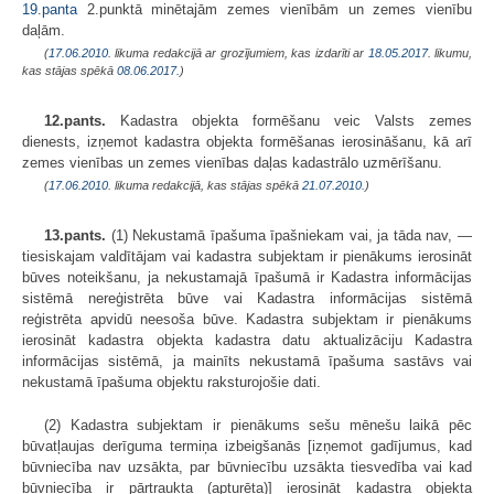
19.panta
2.punktā minētajām zemes vienībām un zemes vienību
daļām.
(
17.06.2010
. likuma redakcijā ar grozījumiem, kas izdarīti ar
18.05.2017
. likumu,
kas stājas spēkā
08.06.2017.
)
12.pants.
Kadastra objekta formēšanu veic Valsts zemes
dienests, izņemot kadastra objekta formēšanas ierosināšanu, kā arī
zemes vienības un zemes vienības daļas kadastrālo uzmērīšanu.
(
17.06.2010
. likuma redakcijā, kas stājas spēkā
21.07.2010.
)
13.pants.
(1) Nekustamā īpašuma īpašniekam vai, ja tāda nav, —
tiesiskajam valdītājam vai kadastra subjektam ir pienākums ierosināt
būves noteikšanu, ja nekustamajā īpašumā ir Kadastra informācijas
sistēmā nereģistrēta būve vai Kadastra informācijas sistēmā
reģistrēta apvidū neesoša būve. Kadastra subjektam ir pienākums
ierosināt kadastra objekta kadastra datu aktualizāciju Kadastra
informācijas sistēmā, ja mainīts nekustamā īpašuma sastāvs vai
nekustamā īpašuma objektu raksturojošie dati.
(2) Kadastra subjektam ir pienākums sešu mēnešu laikā pēc
būvatļaujas derīguma termiņa izbeigšanās [izņemot gadījumus, kad
būvniecība nav uzsākta, par būvniecību uzsākta tiesvedība vai kad
būvniecība ir pārtraukta (apturēta)] ierosināt kadastra objekta