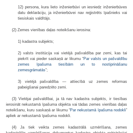
12) persona, kura lieto inženierbūvi un iesniedz inženierbūves
datu deklarāciju, ja inženierbūvei nav reģistrēts īpašnieks vai
tiesiskais valdītājs.
(2) Zemes vienības daļas noteikšanu ierosina:
1) kadastra subjekts;
2) valsts institūcija vai vietējā pašvaldība par zemi, kas tai
piekrīt vai pieder saskaņā ar likumu “
Par valsts un pašvaldību
zemes īpašuma tiesībām un to nostiprināšanu
zemesgrāmatās
”;
3) vietējā pašvaldība — attiecībā uz zemes reformas
pabeigšanai paredzēto zemi.
(3) Vietējai pašvaldībai, ja tā nav kadastra subjekts, ir tiesības
ierosināt nekustamā īpašuma objekta vai tādas zemes vienības daļas
noteikšanu, kuru saskaņā ar likumu “
Par nekustamā īpašuma nodokli
”
apliek ar nekustamā īpašuma nodokli.
(4) Ja tiek veikta zemes kadastrālā uzmērīšana, zemes
kadastrālās uzmērīšanas dokumentus kadastra objekta reģistrācijai