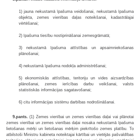
1) jauna nekustamā īpašuma veidošanai, nekustamā īpašuma
objekta, zemes vienības daļas noteikšanai, kadastrālajai
vērtēšanai;
2) īpašuma tiesību nostiprināšanai zemesgrāmatā;
3) nekustamā īpašuma attīstības un apsaimniekošanas
plānošanai;
4) nekustamā īpašuma nodokļa administrēšanai;
5) ekonomiskās attīstības, teritoriju un vides aizsardzības
plānošanai, zemes ierīcības darbu veikšanai, valsts
statistiskās informācijas sagatavošanai;
6) citu informācijas sistēmu darbības nodrošināšanai.
9.pants.
(1) Zemes vienībai un zemes vienības daļai vai plānotai
zemes vienībai un zemes vienības daļai nosaka nekustamā īpašuma
lietošanas mērķi un lietošanas mērķim piekrītošo zemes platību. To
atbilstoši Ministru kabineta noteiktajai kārtībai un vietējās pašvaldības