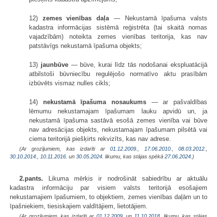
12)
zemes vienības daļa
— Nekustamā īpašuma valsts
kadastra informācijas sistēmā reģistrēta (tai skaitā nomas
vajadzībām) noteikta zemes vienības teritorija, kas nav
patstāvīgs nekustamā īpašuma objekts;
13)
jaunbūve
— būve, kurai līdz tās nodošanai ekspluatācijā
atbilstoši būvniecību regulējošo normatīvo aktu prasībām
izbūvēts vismaz nulles cikls;
14)
nekustamā īpašuma nosaukums
— ar pašvaldības
lēmumu nekustamajam īpašumam lauku apvidū un, ja
nekustamā īpašuma sastāvā esošā zemes vienība vai būve
nav adresācijas objekts, nekustamajam īpašumam pilsētā vai
ciema teritorijā piešķirts rekvizīts, kas nav adrese.
(Ar grozījumiem, kas izdarīti ar
01.12.2009.
,
17.06.2010.
,
08.03.2012.
,
30.10.2014.
,
10.11.2016.
un
30.05.2024
. likumu, kas stājas spēkā
27.06.2024.
)
2.pants.
Likuma mērķis ir nodrošināt sabiedrību ar aktuālu
kadastra informāciju par visiem valsts teritorijā esošajiem
nekustamajiem īpašumiem, to objektiem, zemes vienības daļām un to
īpašniekiem, tiesiskajiem valdītājiem, lietotājiem.
(Ar grozījumiem, kas izdarīti ar
01.12.2009.
un
11.10.2018
. likumu, kas stājas