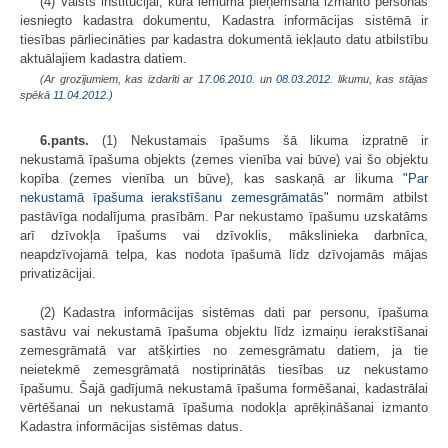
(4) Valsts institūcijai, kura lēmuma pieņemšanā izmanto personas
iesniegto kadastra dokumentu, Kadastra informācijas sistēmā ir
tiesības pārliecināties par kadastra dokumentā iekļauto datu atbilstību
aktuālajiem kadastra datiem.
(Ar grozījumiem, kas izdarīti ar
17.06.2010.
un
08.03.2012
. likumu, kas stājas
spēkā
11.04.2012.
)
6.pants.
(1) Nekustamais īpašums šā likuma izpratnē ir
nekustamā īpašuma objekts (zemes vienība vai būve) vai šo objektu
kopība (zemes vienība un būve), kas saskaņā ar likuma "
Par
nekustamā īpašuma ierakstīšanu zemesgrāmatās
" normām atbilst
pastāvīga nodalījuma prasībām. Par nekustamo īpašumu uzskatāms
arī dzīvokļa īpašums vai dzīvoklis, mākslinieka darbnīca,
neapdzīvojamā telpa, kas nodota īpašumā līdz dzīvojamās mājas
privatizācijai.
(2) Kadastra informācijas sistēmas dati par personu, īpašuma
sastāvu vai nekustamā īpašuma objektu līdz izmaiņu ierakstīšanai
zemesgrāmatā var atšķirties no zemesgrāmatu datiem, ja tie
neietekmē zemesgrāmatā nostiprinātās tiesības uz nekustamo
īpašumu. Šajā gadījumā nekustamā īpašuma formēšanai, kadastrālai
vērtēšanai un nekustamā īpašuma nodokļa aprēķināšanai izmanto
Kadastra informācijas sistēmas datus.