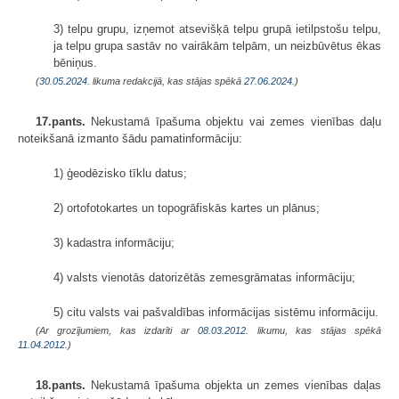
3) telpu grupu, izņemot atsevišķā telpu grupā ietilpstošu telpu,
ja telpu grupa sastāv no vairākām telpām, un neizbūvētus ēkas
bēniņus.
(
30.05.2024
. likuma redakcijā, kas stājas spēkā
27.06.2024.
)
17.pants.
Nekustamā īpašuma objektu vai zemes vienības daļu
noteikšanā izmanto šādu pamatinformāciju:
1) ģeodēzisko tīklu datus;
2) ortofotokartes un topogrāfiskās kartes un plānus;
3) kadastra informāciju;
4) valsts vienotās datorizētās zemesgrāmatas informāciju;
5) citu valsts vai pašvaldības informācijas sistēmu informāciju.
(Ar grozījumiem, kas izdarīti ar
08.03.2012
. likumu, kas stājas spēkā
11.04.2012.
)
18.pants.
Nekustamā īpašuma objekta un zemes vienības daļas