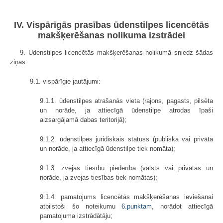
IV. Vispārīgās prasības ūdenstilpes licencētās
makšķerēšanas nolikuma izstrādei
9. Ūdenstilpes licencētās makšķerēšanas nolikumā sniedz šādas
ziņas:
9.1. vispārīgie jautājumi:
9.1.1. ūdenstilpes atrašanās vieta (rajons, pagasts, pilsēta
un norāde, ja attiecīgā ūdenstilpe atrodas īpaši
aizsargājamā dabas teritorijā);
9.1.2. ūdenstilpes juridiskais statuss (publiska vai privāta
un norāde, ja attiecīgā ūdenstilpe tiek nomāta);
9.1.3. zvejas tiesību piederība (valsts vai privātas un
norāde, ja zvejas tiesības tiek nomātas);
9.1.4. pamatojums licencētās makšķerēšanas ieviešanai
atbilstoši šo noteikumu
6.punktam
, norādot attiecīgā
pamatojuma izstrādātāju;