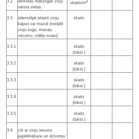
2
3.2.
ierīkotas mākslīgās zivju
skaits/m
nārsta vietas
3.3.
ūdenstilpē ielaisti zivju
skaits
kāpuri vai mazuļi (norādīt
zivju sugu, mazuļu
vecumu, vidējo svaru)
3.3.1.
skaits
(tūkst.)
3.3.2.
skaits
(tūkst.)
3.3.3.
skaits
(tūkst.)
3.3.4.
skaits
(tūkst.)
3.3.5.
skaits
(tūkst.)
3.4.
citi ar zivju resursu
papildināšanu un dzīvotņu