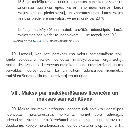
18.3. ja makšķerēšana notiek iznomātos publiskos ezeros un
iznomātās publiskās upēs, kā arī iznomātos ezeros, kuros
zvejas tiesības pieder valstij, un iznomātās upēs, kurās zvejas
tiesības pieder vienīgi valstij, — ne mazāk par 20 %;
18.4. ja makšķerēšana notiek privātās ūdenstilpēs, kurās
zvejas tiesības pieder to īpašniekam, — ne mazāk par 10 %.
(Grozīts ar MK
01.03.2011.
noteikumiem Nr.162)
19. Līdzekļi, kas pēc pārskaitījuma valsts pamatbudžetā zivju
fonda veidošanai paliek licencētās makšķerēšanas organizētāja
rīcībā, tiek izmantoti licencētās makšķerēšanas organizēšanai un tās
pārvaldes nodrošināšanai, kā arī citiem ūdenstilpes licencētās
makšķerēšanas nolikumā paredzētajiem mērķiem.
VIII. Maksa par makšķerēšanas licencēm un
maksas samazināšana
20. Maksa par makšķerēšanas licencēm tiek noteikta ūdenstilpes
licencētās makšķerēšanas nolikumā, ņemot vērā attiecīgās
ūdenstilpes statusu, makšķerēšanai atļauto zivju sugu sastāvu un
daudzumu, kopējo makšķerēšanas licenču skaitu un pieprasījumu, kā