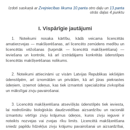
Izdoti saskaņā ar
Zvejniecības likuma
10.panta
otro daļu un
13.panta
otrās daļas 4.punktu
I. Vispārīgie jautājumi
1. Noteikumi nosaka kārtību, kādā veicama licencētās
amatierzvejas — makšķerēšanas, arī licencēto zemūdens medību un
licencētās vēžošanas (turpmāk — licencētā makšķerēšana) —
ieviešana un kontrole, kā arī izstrādājams konkrētās ūdenstilpes
licencētās makšķerēšanas nolikums.
2. Noteikumi attiecināmi uz visām Latvijas Republikas iekšējām
ūdenstilpēm, arī iznomātām un privātām, kā arī jūras piekrastes
ūdeņiem, izņemot ūdeņus, kas tiek izmantoti specializētai zivkopībai
un mākslīgai zivju pavairošanai.
3. Licencētā makšķerēšana atsevišķās ūdenstilpēs tiek ieviesta,
lai nodrošinātu bioloģiskās daudzveidības aizsardzību un racionāli
izmantotu vērtīgo zivju krājumus ūdeņos, kuros zivju ieguvei ir
noteikts nozvejas vai zvejas rīku limits. Licencētā makšķerēšana
sniedz papildu līdzekļus zivju krājumu pavairošanai un aizsardzībai,