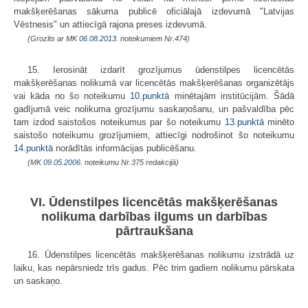
makšķerēšanas sākuma publicē oficiālajā izdevumā "Latvijas
Vēstnesis" un attiecīgā rajona preses izdevumā.
(Grozīts ar MK
06.08.2013.
noteikumiem Nr.474)
15. Ierosināt izdarīt grozījumus ūdens­tilpes licencētās
makšķerēšanas nolikumā var licencētās makšķerēšanas organizētājs
vai kāda no šo noteikumu
10.punktā
minētajām institūcijām. Šādā
gadījumā veic nolikuma grozījumu saskaņošanu, un pašvaldība pēc
tam izdod saistošos noteikumus par šo noteikumu
13.punktā
minēto
saistošo noteikumu grozījumiem, attiecīgi nodrošinot šo noteikumu
14.punktā
norādītās informācijas publicēšanu.
(MK
09.05.2006.
noteikumu Nr.375 redakcijā)
VI. Ūdenstilpes licencētās makšķerēšanas
nolikuma darbības ilgums un darbības
pārtraukšana
16. Ūdenstilpes licencētās makšķerēšanas nolikumu izstrādā uz
laiku, kas nepārsniedz trīs gadus. Pēc trim gadiem nolikumu pārskata
un saskaņo.