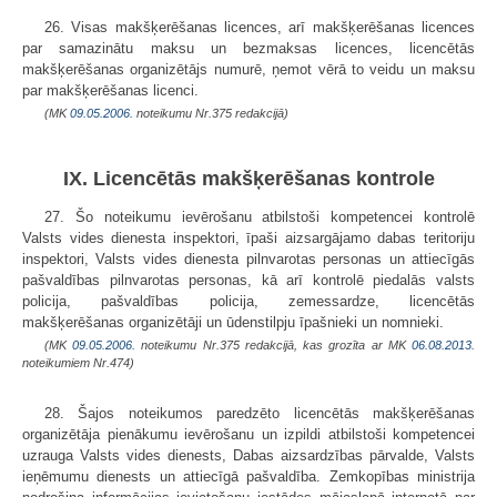
26. Visas makšķerēšanas licences, arī makšķerēšanas licences
par samazinātu maksu un bezmaksas licences, licencētās
makšķerēšanas organizētājs numurē, ņemot vērā to veidu un maksu
par makšķerēšanas licenci.
(MK
09.05.2006.
noteikumu Nr.375 redakcijā)
IX. Licencētās makšķerēšanas kontrole
27. Šo noteikumu ievērošanu atbilstoši kompetencei kontrolē
Valsts vides dienesta inspektori, īpaši aizsargājamo dabas teritoriju
inspektori, Valsts vides dienesta pilnvarotas personas un attiecīgās
pašvaldības pilnvarotas personas, kā arī kontrolē piedalās valsts
policija, pašvaldības policija, zemessardze, licencētās
makšķerēšanas organizētāji un ūdenstilpju īpašnieki un nomnieki.
(MK
09.05.2006.
noteikumu Nr.375 redakcijā, kas grozīta ar MK
06.08.2013.
noteikumiem Nr.474)
28. Šajos noteikumos paredzēto licencētās makšķerēšanas
organizētāja pienākumu ievērošanu un izpildi atbilstoši kompetencei
uzrauga Valsts vides dienests, Dabas aizsardzības pārvalde, Valsts
ieņēmumu dienests un attiecīgā pašvaldība. Zemkopības ministrija