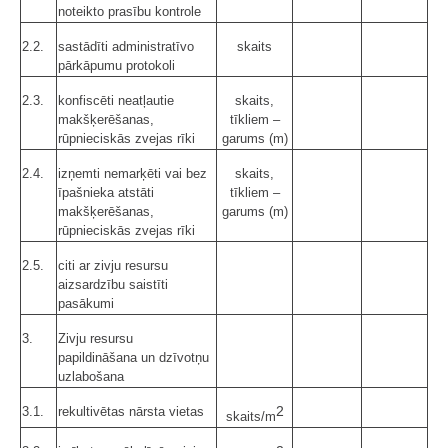
noteikto prasību kontrole
2.2.
sastādīti administratīvo
skaits
pārkāpumu protokoli
2.3.
konfiscēti neatļautie
skaits,
makšķerēšanas,
tīkliem –
rūpnieciskās zvejas rīki
garums (m)
2.4.
izņemti nemarķēti vai bez
skaits,
īpašnieka atstāti
tīkliem –
makšķerēšanas,
garums (m)
rūpnieciskās zvejas rīki
2.5.
citi ar zivju resursu
aizsardzību saistīti
pasākumi
3.
Zivju resursu
papildināšana un dzīvotņu
uzlabošana
2
3.1.
rekultivētas nārsta vietas
skaits/m