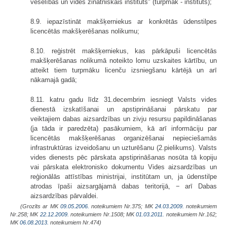
veselības un vides zinātniskais institūts" (turpmāk - institūts);
8.9. iepazīstināt makšķerniekus ar konkrētās ūdenstilpes
licencētās makšķerēšanas nolikumu;
8.10. reģistrēt makšķerniekus, kas pārkāpuši licencētās
makšķerēšanas nolikumā noteikto lomu uzskaites kārtību, un
atteikt tiem turpmāku licenču izsniegšanu kārtējā un arī
nākamajā gadā;
8.11. katru gadu līdz 31.decembrim iesniegt Valsts vides
dienestā izskatīšanai un apstiprināšanai pārskatu par
veiktajiem dabas aizsardzības un zivju resursu papildināšanas
(ja tāda ir paredzēta) pasākumiem, kā arī informāciju par
licencētās makšķerēšanas organizēšanai nepieciešamās
infrastruktūras izveidošanu un uzturēšanu (2.pielikums). Valsts
vides dienests pēc pārskata apstiprināšanas nosūta tā kopiju
vai pārskata elektronisko dokumentu Vides aizsardzības un
reģionālās attīstības ministrijai, institūtam un, ja ūdenstilpe
atrodas īpaši aizsargājamā dabas teritorijā, − arī Dabas
aizsardzības pārvaldei.
(Grozīts ar MK
09.05.2006.
noteikumiem Nr.375; MK
24.03.2009.
noteikumiem
Nr.258; MK
22.12.2009.
noteikumiem Nr.1508; MK
01.03.2011.
noteikumiem Nr.162;
MK
06.08.2013.
noteikumiem Nr.474)