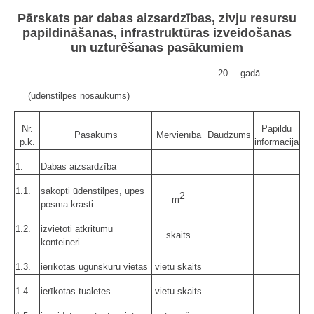
Pārskats par dabas aizsardzības, zivju resursu
papildināšanas, infrastruktūras izveidošanas
un uzturēšanas pasākumiem
______________________________ 20__.gadā
(ūdenstilpes nosaukums)
Nr.
Papildu
Pasākums
Mērvienība
Daudzums
p.k.
informācija
1.
Dabas aizsardzība
1.1.
sakopti ūdenstilpes, upes
2
m
posma krasti
1.2.
izvietoti atkritumu
skaits
konteineri
1.3.
ierīkotas ugunskuru vietas
vietu skaits
1.4.
ierīkotas tualetes
vietu skaits