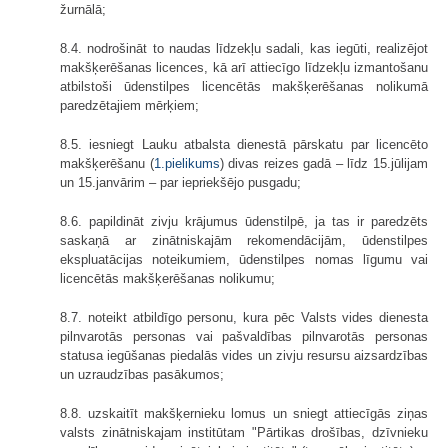
žurnālā;
8.4. nodrošināt to naudas līdzekļu sadali, kas iegūti, realizējot
makšķerēšanas licences, kā arī attiecīgo līdzekļu izmantošanu
atbilstoši ūdenstilpes licencētās makšķerēšanas nolikumā
paredzētajiem mērķiem;
8.5. iesniegt Lauku atbalsta dienestā pārskatu par licencēto
makšķerēšanu (
1.pielikums
) divas reizes gadā – līdz 15.jūlijam
un 15.janvārim – par iepriekšējo pusgadu;
8.6. papildināt zivju krājumus ūdenstilpē, ja tas ir paredzēts
saskaņā ar zinātniskajām rekomendācijām, ūdenstilpes
ekspluatācijas noteikumiem, ūdenstilpes nomas līgumu vai
licencētās makšķerēšanas nolikumu;
8.7. noteikt atbildīgo personu, kura pēc Valsts vides dienesta
pilnvarotās personas vai pašvaldības pilnvarotās personas
statusa iegūšanas piedalās vides un zivju resursu aizsardzības
un uzraudzības pasākumos;
8.8. uzskaitīt makšķernieku lomus un sniegt attiecīgās ziņas
valsts zinātniskajam institūtam "Pārtikas drošības, dzīvnieku