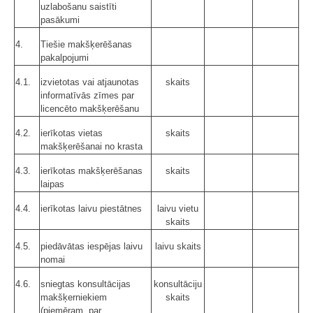
uzlabošanu saistīti
pasākumi
4.
Tiešie makšķerēšanas
pakalpojumi
4.1.
izvietotas vai atjaunotas
skaits
informatīvās zīmes par
licencēto makšķerēšanu
4.2.
ierīkotas vietas
skaits
makšķerēšanai no krasta
4.3.
ierīkotas makšķerēšanas
skaits
laipas
4.4.
ierīkotas laivu piestātnes
laivu vietu
skaits
4.5.
piedāvātas iespējas laivu
laivu skaits
nomai
4.6.
sniegtas konsultācijas
konsultāciju
makšķerniekiem
skaits
(piemēram, par