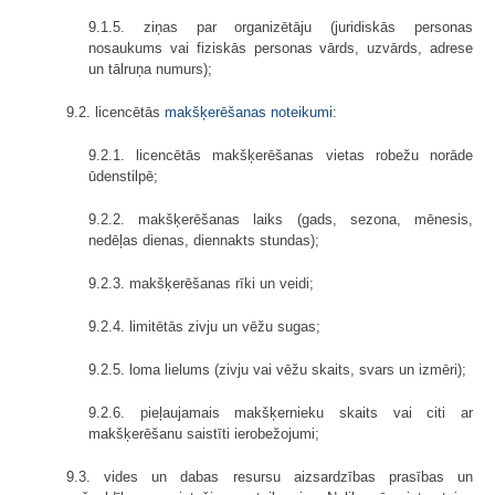
9.1.5. ziņas par organizētāju (juridiskās personas
nosaukums vai fiziskās personas vārds, uzvārds, adrese
un tālruņa numurs);
9.2. licencētās
makšķerēšanas noteikumi
:
9.2.1. licencētās makšķerēšanas vietas robežu norāde
ūdenstilpē;
9.2.2. makšķerēšanas laiks (gads, sezona, mēnesis,
nedēļas dienas, diennakts stundas);
9.2.3. makšķerēšanas rīki un veidi;
9.2.4. limitētās zivju un vēžu sugas;
9.2.5. loma lielums (zivju vai vēžu skaits, svars un izmēri);
9.2.6. pieļaujamais makšķernieku skaits vai citi ar
makšķerēšanu saistīti ierobežojumi;
9.3. vides un dabas resursu aizsardzības prasības un