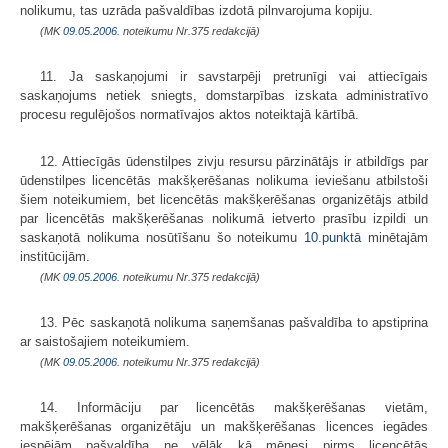
nolikumu, tas uzrāda pašvaldības izdotā pilnvarojuma kopiju.
(MK
09.05.2006.
noteikumu Nr.375 redakcijā)
11. Ja saskaņojumi ir savstarpēji pretrunīgi vai attiecīgais
saskaņojums netiek sniegts, domstarpības izskata administratīvo
procesu regulējošos normatīvajos aktos noteiktajā kārtībā.
12. Attiecīgās ūdenstilpes zivju resursu pārzinātājs ir atbildīgs par
ūdenstilpes licencētās makšķerēšanas nolikuma ieviešanu atbilstoši
šiem noteikumiem, bet licencētās makšķerēšanas organizētājs atbild
par licencētās makšķerēšanas nolikumā ietverto prasību izpildi un
saskaņotā nolikuma nosūtīšanu šo noteikumu
10.punktā
minētajām
institūcijām.
(MK
09.05.2006.
noteikumu Nr.375 redakcijā)
13. Pēc saskaņotā nolikuma saņemšanas pašvaldība to apstiprina
ar saistošajiem noteikumiem.
(MK
09.05.2006.
noteikumu Nr.375 redakcijā)
14. Informāciju par licencētās makšķerēšanas vietām,
makšķerēšanas organizētāju un makšķerēšanas licences iegādes
iespējām pašvaldība ne vēlāk kā mēnesi pirms licencētās