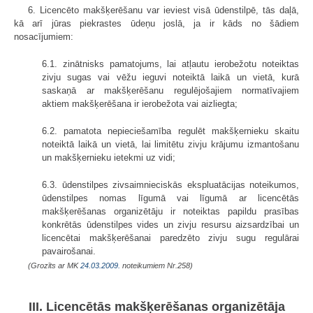
6. Licencēto makšķerēšanu var ieviest visā ūdenstilpē, tās daļā,
kā arī jūras piekrastes ūdeņu joslā, ja ir kāds no šādiem
nosacījumiem:
6.1. zinātnisks pamatojums, lai atļautu ierobežotu noteiktas
zivju sugas vai vēžu ieguvi noteiktā laikā un vietā, kurā
saskaņā ar makšķerēšanu regulējošajiem normatīvajiem
aktiem makšķerēšana ir ierobežota vai aizliegta;
6.2. pamatota nepieciešamība regulēt makšķernieku skaitu
noteiktā laikā un vietā, lai limitētu zivju krājumu izmantošanu
un makšķernieku ietekmi uz vidi;
6.3. ūdenstilpes zivsaimnieciskās ekspluatācijas noteikumos,
ūdenstilpes nomas līgumā vai līgumā ar licencētās
makšķerēšanas organizētāju ir noteiktas papildu prasības
konkrētās ūdenstilpes vides un zivju resursu aizsardzībai un
licencētai makšķerēšanai paredzēto zivju sugu regulārai
pavairošanai.
(Grozīts ar MK
24.03.2009.
noteikumiem Nr.258)
III. Licencētās makšķerēšanas organizētāja