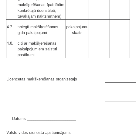
makšķerēšanas īpatnībām
konkrētajā ūdenstilpē,
tuvākajām naktsmītnēm)
4.7.
sniegti makšķerēšanas
pakalpojumu
gida pakalpojumi
skaits
4.8.
citi ar makšķerēšanas
pakalpojumiem saistīti
pasākumi
Licencētās makšķerēšanas organizētājs
Datums _______________________
Valsts vides dienesta apstiprinājums