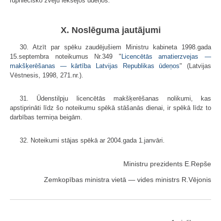
rūpniecisko zveju iekšējos ūdeņos.
X. Noslēguma jautājumi
30. Atzīt par spēku zaudējušiem Ministru kabineta 1998.gada
15.septembra noteikumus Nr.349 "
Licencētās amatierzvejas —
makšķerēšanas — kārtība Latvijas Republikas ūdeņos
" (Latvijas
Vēstnesis, 1998, 271.nr.).
31. Ūdenstilpju licencētās makšķerēšanas nolikumi, kas
apstiprināti līdz šo noteikumu spēkā stāšanās dienai, ir spēkā līdz to
darbības termiņa beigām.
32. Noteikumi stājas spēkā ar 2004.gada 1.janvāri.
Ministru prezidents E.Repše
Zemkopības ministra vietā — vides ministrs R.Vējonis