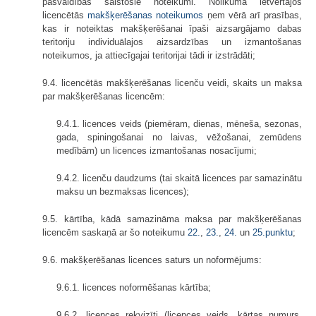
pašvaldības saistošie noteikumi. Nolikumā ietvertajos
licencētās
makšķerēšanas noteikumos
ņem vērā arī prasības,
kas ir noteiktas makšķerēšanai īpaši aizsargājamo dabas
teritoriju individuālajos aizsardzības un izmantošanas
noteikumos, ja attiecīgajai teritorijai tādi ir izstrādāti;
9.4. licencētās makšķerēšanas licenču veidi, skaits un maksa
par makšķerēšanas licencēm:
9.4.1. licences veids (piemēram, dienas, mēneša, sezonas,
gada, spiningošanai no laivas, vēžošanai, zemūdens
medībām) un licences izmantošanas nosacījumi;
9.4.2. licenču daudzums (tai skaitā licences par samazinātu
maksu un bezmaksas licences);
9.5. kārtība, kādā samazināma maksa par makšķerēšanas
licencēm saskaņā ar šo noteikumu
22.
,
23.
,
24.
un
25.punktu
;
9.6. makšķerēšanas licences saturs un noformējums:
9.6.1. licences noformēšanas kārtība;
9.6.2. licences rekvizīti (licences veids, kārtas numurs,