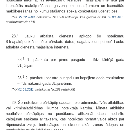
nodrošina informācijas ievietošanu iestādes mājaslapā internetā par
licencētās makšķerēšanas galvenajiem nosacījumiem un licencētās
makšķerēšanas nolikumu stāšanos spēkā konkrētajās ūdenstilpēs.
(MK
22.12.2009.
noteikumu Nr.1508 redakcijā, kas grozīta ar MK
06.08.2013.
noteikumiem Nr.474)
1
28.
Lauku atbalsta dienests apkopo šo noteikumu
8.5.apakšpunktā minēto pārskatu datus, sagatavo un publicē Lauku
atbalsta dienesta mājaslapā internetā:
1
28.
1. pārskatu par pirmo pusgadu – līdz kārtējā gada
31.jūlijam;
1
28.
2. pārskatu par otro pusgadu un kopējiem gada rezultātiem
– līdz nākamā gada 31.janvārim.
(MK
01.03.2011.
noteikumu Nr.162 redakcijā)
29. Šo noteikumu pārkāpēji saucami pie administratīvās atbildības
vai kriminālatbildības likumos noteiktajā kārtībā. Minētā atbildība
neatbrīvo pārkāpējus no pienākuma atlīdzināt dabai nodarīto
kaitējumu saskaņā ar taksēm, kas noteiktas normatīvajos aktos par
rūpniecisko zveju teritoriālajos un ekonomiskās zonas ūdeņos un