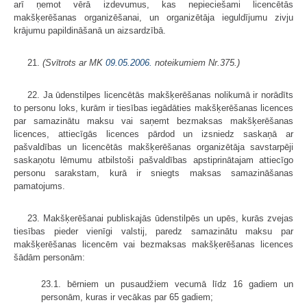
arī ņemot vērā izdevumus, kas nepieciešami licencētās
makšķerēšanas organizēšanai, un organizētāja ieguldījumu zivju
krājumu papildināšanā un aizsardzībā.
21.
(Svītrots ar MK
09.05.2006.
noteikumiem Nr.375.)
22. Ja ūdenstilpes licencētās makšķerēšanas nolikumā ir norādīts
to personu loks, kurām ir tiesības iegādāties makšķerēšanas licences
par samazinātu maksu vai saņemt bezmaksas makšķerēšanas
licences, attiecīgās licences pārdod un izsniedz saskaņā ar
pašvaldības un licencētās makšķerēšanas organizētāja savstarpēji
saskaņotu lēmumu atbilstoši pašvaldības apstiprinātajam attiecīgo
personu sarakstam, kurā ir sniegts maksas samazināšanas
pamatojums.
23. Makšķerēšanai publiskajās ūdenstilpēs un upēs, kurās zvejas
tiesības pieder vienīgi valstij, paredz samazinātu maksu par
makšķerēšanas licencēm vai bezmaksas makšķerēšanas licences
šādām personām:
23.1. bērniem un pusaudžiem vecumā līdz 16 gadiem un
personām, kuras ir vecākas par 65 gadiem;