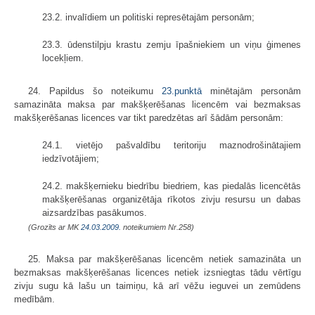
23.2. invalīdiem un politiski represētajām personām;
23.3. ūdenstilpju krastu zemju īpašniekiem un viņu ģimenes
locekļiem.
24. Papildus šo noteikumu
23.punktā
minētajām personām
samazināta maksa par makšķerēšanas licencēm vai bezmaksas
makšķerēšanas licences var tikt paredzētas arī šādām personām:
24.1. vietējo pašvaldību teritoriju maznodrošinātajiem
iedzīvotājiem;
24.2. makšķernieku biedrību biedriem, kas piedalās licencētās
makšķerēšanas organizētāja rīkotos zivju resursu un dabas
aizsardzības pasākumos.
(Grozīts ar MK
24.03.2009.
noteikumiem Nr.258)
25. Maksa par makšķerēšanas licencēm netiek samazināta un
bezmaksas makšķerēšanas licences netiek izsniegtas tādu vērtīgu
zivju sugu kā lašu un taimiņu, kā arī vēžu ieguvei un zemūdens
medībām.