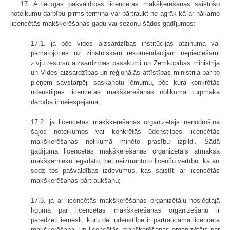
17. Attiecīgās pašvaldības licencētās makšķerēšanas saistošo
noteikumu darbību pirms termiņa var pārtraukt ne agrāk kā ar nākamo
licencētās makšķerēšanas gadu vai sezonu šādos gadījumos:
17.1. ja pēc vides aizsardzības institūcijas atzinuma vai
pamatojoties uz zinātniskām rekomendācijām nepieciešami
zivju resursu aizsardzības pasākumi un Zemkopības ministrija
un Vides aizsardzības un reģionālās attīstības ministrija par to
pieņem savstarpēji saskaņotu lēmumu, pēc kura konkrētās
ūdenstilpes licencētās makšķerēšanas nolikuma turpmākā
darbība ir neiespējama;
17.2. ja licencētās makšķerēšanas organizētājs nenodrošina
šajos noteikumos vai konkrētās ūdenstilpes licencētās
makšķerēšanas nolikumā minēto prasību izpildi. Šādā
gadījumā licencētās makšķerēšanas organizētājs atmaksā
makšķernieku iegādāto, bet neizmantoto licenču vērtību, kā arī
sedz tos pašvaldības izdevumus, kas saistīti ar licencētās
makšķerēšanas pārtraukšanu;
17.3. ja ar licencētās makšķerēšanas organizētāju noslēgtajā
līgumā par licencētās makšķerēšanas organizēšanu ir
paredzēti iemesli, kuru dēļ ūdenstilpē ir pārtraucama licencētā
makšķerēšana, un licencētās makšķerēšanas organizētājs par