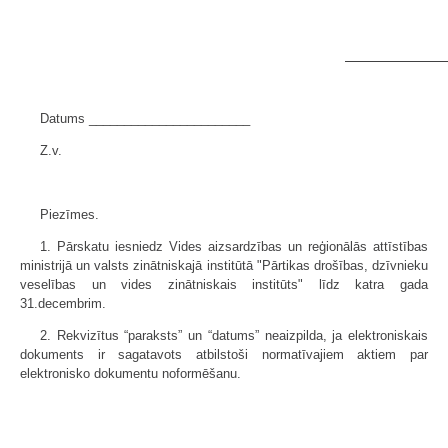
Datums _______________________
Z.v.
Piezīmes.
1. Pārskatu iesniedz Vides aizsardzības un reģionālās attīstības
ministrijā un valsts zinātniskajā institūtā "Pārtikas drošības, dzīvnieku
veselības un vides zinātniskais institūts" līdz katra gada
31.decembrim.
2. Rekvizītus “paraksts” un “datums” neaizpilda, ja elektroniskais
dokuments ir sagatavots atbilstoši normatīvajiem aktiem par
elektronisko dokumentu noformēšanu.