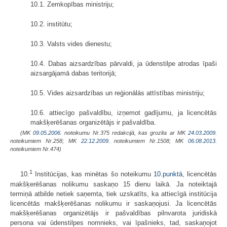
10.1. Zemkopības ministriju;
10.2. institūtu;
10.3. Valsts vides dienestu;
10.4. Dabas aizsardzības pārvaldi, ja ūdenstilpe atrodas īpaši
aizsargājamā dabas teritorijā;
10.5. Vides aizsardzības un reģionālās attīstības ministriju;
10.6. attiecīgo pašvaldību, izņemot gadījumu, ja licencētās
makšķerēšanas organizētājs ir pašvaldība.
(MK
09.05.2006.
noteikumu Nr.375 redakcijā, kas grozīta ar MK
24.03.2009.
noteikumiem Nr.258; MK
22.12.2009.
noteikumiem Nr.1508; MK
06.08.2013.
noteikumiem Nr.474)
1
10.
Institūcijas, kas minētas šo noteikumu
10.punktā
, licencētās
makšķerēšanas nolikumu saskaņo 15 dienu laikā. Ja noteiktajā
termiņā atbilde netiek saņemta, tiek uzskatīts, ka attiecīgā institūcija
licencētās makšķerēšanas nolikumu ir saskaņojusi. Ja licencētās
makšķerēšanas organizētājs ir pašvaldības pilnvarota juridiskā
persona vai ūdenstilpes nomnieks, vai īpašnieks, tad, saskaņojot