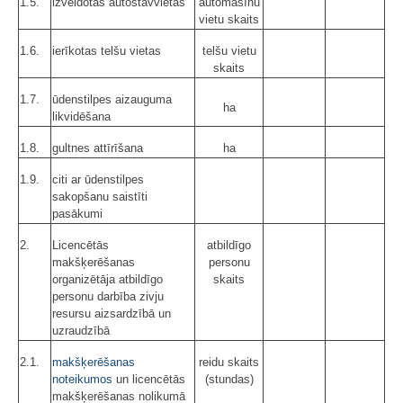
1.5.
izveidotas autostāvvietas
automašīnu
vietu skaits
1.6.
ierīkotas telšu vietas
telšu vietu
skaits
1.7.
ūdenstilpes aizauguma
ha
likvidēšana
1.8.
gultnes attīrīšana
ha
1.9.
citi ar ūdenstilpes
sakopšanu saistīti
pasākumi
2.
Licencētās
atbildīgo
makšķerēšanas
personu
organizētāja atbildīgo
skaits
personu darbība zivju
resursu aizsardzībā un
uzraudzībā
2.1.
makšķerēšanas
reidu skaits
noteikumos
un licencētās
(stundas)
makšķerēšanas nolikumā