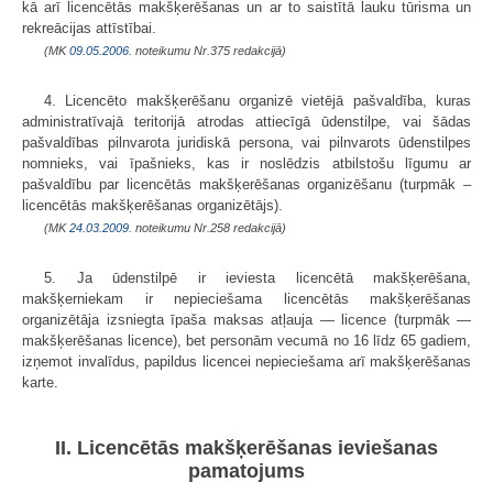
kā arī licencētās makšķerēšanas un ar to saistītā lauku tūrisma un
rekreācijas attīstībai.
(MK
09.05.2006.
noteikumu Nr.375 redakcijā)
4. Licencēto makšķerēšanu organizē vietējā pašvaldība, kuras
administratīvajā teritorijā atrodas attiecīgā ūdenstilpe, vai šādas
pašvaldības pilnvarota juridiskā persona, vai pilnvarots ūdenstilpes
nomnieks, vai īpašnieks, kas ir noslēdzis atbilstošu līgumu ar
pašvaldību par licencētās makšķerēšanas organizēšanu (turpmāk –
licencētās makšķerēšanas organizētājs).
(MK
24.03.2009.
noteikumu Nr.258 redakcijā)
5. Ja ūdenstilpē ir ieviesta licencētā makšķerēšana,
makšķerniekam ir nepieciešama licencētās makšķerēšanas
organizētāja izsniegta īpaša maksas atļauja — licence (turpmāk —
makšķerēšanas licence), bet personām vecumā no 16 līdz 65 gadiem,
izņemot invalīdus, papildus licencei nepieciešama arī makšķerēšanas
karte.
II. Licencētās makšķerēšanas ieviešanas
pamatojums