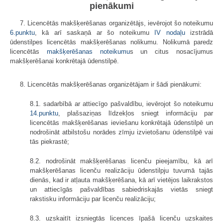
pienākumi
7. Licencētās makšķerēšanas organizētājs, ievērojot šo noteikumu
6.punktu
, kā arī saskaņā ar šo noteikumu
IV nodaļu
izstrādā
ūdenstilpes licencētās makšķerēšanas nolikumu. Nolikumā paredz
licencētās
makšķerēšanas noteikumu
s un citus nosacījumus
makšķerēšanai konkrētajā ūdenstilpē.
8. Licencētās makšķerēšanas organizētājam ir šādi pienākumi:
8.1. sadarbībā ar attiecīgo pašvaldību, ievērojot šo noteikumu
14.punktu
, plašsaziņas līdzekļos sniegt informāciju par
licencētās makšķerēšanas ieviešanu konkrētajā ūdenstilpē un
nodrošināt atbilstošu norādes zīmju izvietošanu ūdenstilpē vai
tās piekrastē;
8.2. nodrošināt makšķerēšanas licenču pieejamību, kā arī
makšķerēšanas licenču realizāciju ūdenstilpju tuvumā tajās
dienās, kad ir atļauta makšķerēšana, kā arī vietējos laikrakstos
un attiecīgās pašvaldības sabiedriskajās vietās sniegt
rakstisku informāciju par licenču realizāciju;
8.3. uzskaitīt izsniegtās licences īpašā licenču uzskaites