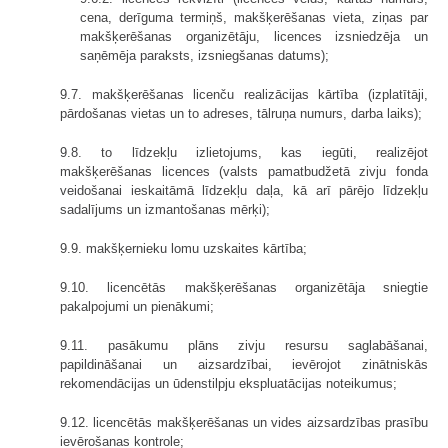
cena, derīguma termiņš, makšķerēšanas vieta, ziņas par
makšķerēšanas organizētāju, licences izsniedzēja un
saņēmēja paraksts, izsniegšanas datums);
9.7. makšķerēšanas licenču realizācijas kārtība (izplatītāji,
pārdošanas vietas un to adreses, tālruņa numurs, darba laiks);
9.8. to līdzekļu izlietojums, kas iegūti, realizējot
makšķerēšanas licences (valsts pamatbudžetā zivju fonda
veidošanai ieskaitāmā līdzekļu daļa, kā arī pārējo līdzekļu
sadalījums un izmantošanas mērķi);
9.9. makšķernieku lomu uzskaites kārtība;
9.10. licencētās makšķerēšanas organizētāja sniegtie
pakalpojumi un pienākumi;
9.11. pasākumu plāns zivju resursu saglabāšanai,
papildināšanai un aizsardzībai, ievērojot zinātniskās
rekomendācijas un ūdenstilpju ekspluatācijas noteikumus;
9.12. licencētās makšķerēšanas un vides aizsardzības prasību
ievērošanas kontrole;