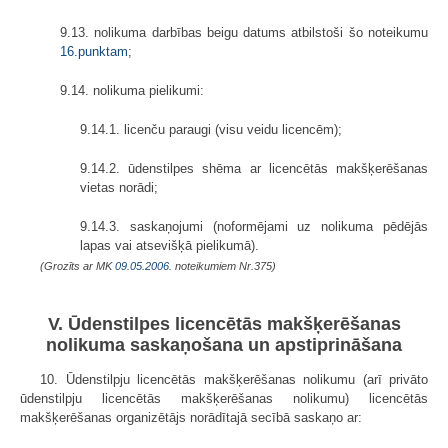
9.13. nolikuma darbības beigu datums atbilstoši šo noteikumu
16.punktam
;
9.14. nolikuma pielikumi:
9.14.1. licenču paraugi (visu veidu licencēm);
9.14.2. ūdenstilpes shēma ar licencētās makšķerēšanas
vietas norādi;
9.14.3. saskaņojumi (noformējami uz nolikuma pēdējās
lapas vai atsevišķā pielikumā).
(Grozīts ar MK
09.05.2006.
noteikumiem Nr.375)
V. Ūdenstilpes licencētās makšķerēšanas
nolikuma saskaņošana un apstiprināšana
10. Ūdenstilpju licencētās makšķerēšanas nolikumu (arī privāto
ūdenstilpju licencētās makšķerēšanas nolikumu) licencētās
makšķerēšanas organizētājs norādītajā secībā saskaņo ar: