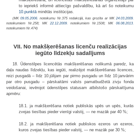
to iepriekš informē attiecīgo pašvaldību, kā arī šo noteikumu
10.punktā
minētās institūcijas.
(MK
09.05.2006.
noteikumu Nr.375 redakcijā, kas grozīta ar MK
24.03.2009.
noteikumiem Nr.258; MK
22.12.2009.
noteikumiem Nr.1508; MK
06.08.2013.
noteikumiem Nr.474)
VII. No makšķerēšanas licenču realizācijas
iegūto līdzekļu sadalījums
18. Ūdenstilpes licencētās makšķerēšanas nolikumā paredz, ka
daļa naudas līdzekļu, kas iegūti, realizējot makšķerēšanas licences,
reizi pusgadā – līdz 10.jūlijam par pirmo pusgadu un līdz 10.janvārim
par otro pusgadu – pārskaitāmi valsts pamatbudžetā zivju fonda
veidošanai, ievērojot ūdenstilpes statusam atbilstošo pārskaitījuma
apmēru:
18.1. ja makšķerēšana notiek publiskās upēs un upēs, kurās
zvejas tiesības pieder vienīgi valstij, — ne mazāk par 40 %;
18.2. ja makšķerēšana notiek publiskos ezeros un ezeros,
kuros zvejas tiesības pieder valstij, — ne mazāk par 30 %;