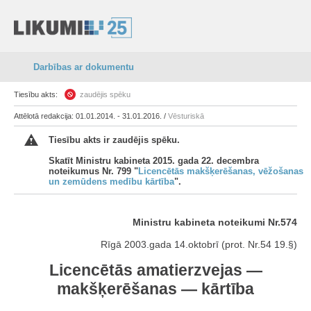
Darbības ar dokumentu
Tiesību akts:
zaudējis spēku
Attēlotā redakcija: 01.01.2014. - 31.01.2016. /
Vēsturiskā
Tiesību akts ir zaudējis spēku.
Skatīt Ministru kabineta 2015. gada 22. decembra
noteikumus Nr. 799 "
Licencētās makšķerēšanas, vēžošanas
un zemūdens medību kārtība
".
Ministru kabineta noteikumi Nr.574
Rīgā 2003.gada 14.oktobrī (prot. Nr.54 19.§)
Licencētās amatierzvejas —
makšķerēšanas — kārtība