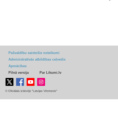
Pašvaldību saistošie noteikumi
Administratīvās atbildības ceļvedis
Apmācības
Pilnā versija
Par Likumi.lv
© Oficiālais izdevējs "Latvijas Vēstnesis"