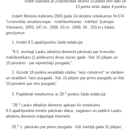
Izdoti saskaņā ar Zvejniecības likuma 10.panta otro daļu un
13.panta otrās daļas 4.punktu
Izdarīt Ministru kabineta 2003.gada 14.oktobra noteikumos Nr.574
"Licencētās amatierzvejas - makšķerēšanas - kārtība" (Latvijas
Vēstnesis, 2003, 147.nr.; 2006, 83.nr.; 2009, 50., 203.nr.) šādus
grozījumus:
1. Izteikt 8.5.apakšpunktu šādā redakcijā:
"8.5. iesniegt Lauku atbalsta dienestā pārskatu par licencēto
makšķerēšanu (1.pielikums) divas reizes gadā - līdz 15.jūlijam un
15.janvārim - par iepriekšējo pusgadu;".
2. Aizstāt 18.punkta ievaddaļā vārdus "reizi ceturksnī" ar vārdiem
un skaitļiem "reizi pusgadā - līdz 10.jūlijam par pirmo pusgadu un līdz
10.janvārim par otro pusgadu".
1
3. Papildināt noteikumus ar 28.
punktu šādā redakcijā:
1
"28.
Lauku atbalsta dienests apkopo šo noteikumu
8.5.apakšpunktā minēto pārskatu datus, sagatavo un publicē Lauku
atbalsta dienesta mājaslapā internetā:
1
28.
1. pārskatu par pirmo pusgadu - līdz kārtējā gada 31.jūlijam;