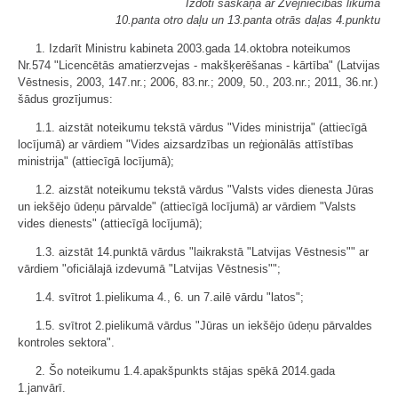
Izdoti saskaņā ar Zvejniecības likuma
10.panta otro daļu un 13.panta otrās daļas 4.punktu
1. Izdarīt Ministru kabineta 2003.gada 14.oktobra noteikumos
Nr.574 "Licencētās amatierzvejas - makšķerēšanas - kārtība" (Latvijas
Vēstnesis, 2003, 147.nr.; 2006, 83.nr.; 2009, 50., 203.nr.; 2011, 36.nr.)
šādus grozījumus:
1.1. aizstāt noteikumu tekstā vārdus "Vides ministrija" (attiecīgā
locījumā) ar vārdiem "Vides aizsardzības un reģionālās attīstības
ministrija" (attiecīgā locījumā);
1.2. aizstāt noteikumu tekstā vārdus "Valsts vides dienesta Jūras
un iekšējo ūdeņu pārvalde" (attiecīgā locījumā) ar vārdiem "Valsts
vides dienests" (attiecīgā locījumā);
1.3. aizstāt 14.punktā vārdus "laikrakstā "Latvijas Vēstnesis"" ar
vārdiem "oficiālajā izdevumā "Latvijas Vēstnesis"";
1.4. svītrot 1.pielikuma 4., 6. un 7.ailē vārdu "latos";
1.5. svītrot 2.pielikumā vārdus "Jūras un iekšējo ūdeņu pārvaldes
kontroles sektora".
2. Šo noteikumu 1.4.apakšpunkts stājas spēkā 2014.gada
1.janvārī.