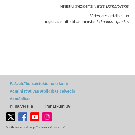
Ministru prezidents
Valdis Dombrovskis
Vides aizsardzības un
reģionālās attīstības ministrs
Edmunds Sprūdžs
Pašvaldību saistošie noteikumi
Administratīvās atbildības ceļvedis
Apmācības
Pilnā versija
Par Likumi.lv
© Oficiālais izdevējs "Latvijas Vēstnesis"