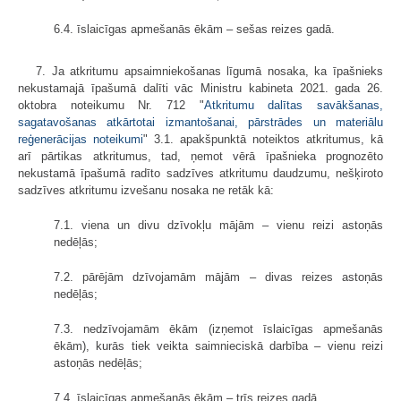
6.4. īslaicīgas apmešanās ēkām – sešas reizes gadā.
7. Ja atkritumu apsaimniekošanas līgumā nosaka, ka īpašnieks
nekustamajā īpašumā dalīti vāc Ministru kabineta 2021. gada 26.
oktobra noteikumu Nr. 712 "
Atkritumu dalītas savākšanas,
sagatavošanas atkārtotai izmantošanai, pārstrādes un materiālu
reģenerācijas noteikumi
" 3.1. apakšpunktā noteiktos atkritumus, kā
arī pārtikas atkritumus, tad, ņemot vērā īpašnieka prognozēto
nekustamā īpašumā radīto sadzīves atkritumu daudzumu, nešķiroto
sadzīves atkritumu izvešanu nosaka ne retāk kā:
7.1. viena un divu dzīvokļu mājām – vienu reizi astoņās
nedēļās;
7.2. pārējām dzīvojamām mājām – divas reizes astoņās
nedēļās;
7.3. nedzīvojamām ēkām (izņemot īslaicīgas apmešanās
ēkām), kurās tiek veikta saimnieciskā darbība – vienu reizi
astoņās nedēļās;
7.4. īslaicīgas apmešanās ēkām – trīs reizes gadā.