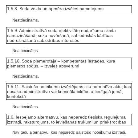
1.5.8. Soda veida un apmēra izvēles pamatojums
Neattiecināms.
1.5.9. Administratīvā soda efektivitāte nodarījumu skaita
samazināšanā, seku novēršanā, sabiedriskās kārtības
nodrošināšanā sabiedrības interesēs
Neattiecināms.
1.5.10. Soda piemērotāja – kompetentās iestādes, kura
piemēros sodus, – izvēles apsvērumi
Neattiecināms.
1.5.11. Saistošo noteikumu izvērtējums citu normatīvo aktu, kas
nosaka administratīvo vai kriminālatbildību attiecīgajā jomā,
kontekstā
Neattiecināms.
1.6. Iespējamo alternatīvu, kas neparedz tiesiskā regulējuma
izstrādi, raksturojums, to ieviešanas trūkumi un priekšrocības
Nav tādu alternatīvu, kas neparedz saistošo noteikumu izstrādi.