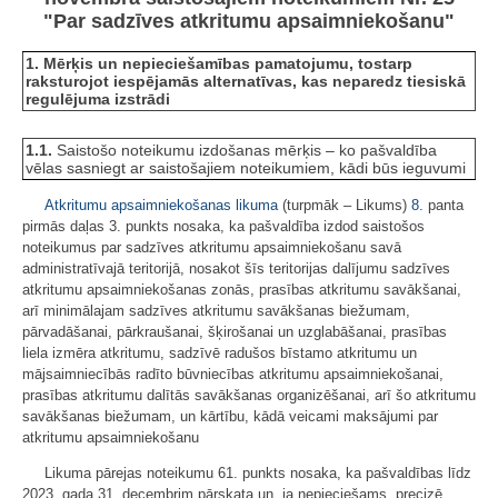
"Par sadzīves atkritumu apsaimniekošanu"
1. Mērķis un nepieciešamības pamatojumu, tostarp
raksturojot iespējamās alternatīvas, kas neparedz tiesiskā
regulējuma izstrādi
1.1.
Saistošo noteikumu izdošanas mērķis – ko pašvaldība
vēlas sasniegt ar saistošajiem noteikumiem, kādi būs ieguvumi
Atkritumu apsaimniekošanas likuma
(turpmāk – Likums)
8.
panta
pirmās daļas 3. punkts nosaka, ka pašvaldība izdod saistošos
noteikumus par sadzīves atkritumu apsaimniekošanu savā
administratīvajā teritorijā, nosakot šīs teritorijas dalījumu sadzīves
atkritumu apsaimniekošanas zonās, prasības atkritumu savākšanai,
arī minimālajam sadzīves atkritumu savākšanas biežumam,
pārvadāšanai, pārkraušanai, šķirošanai un uzglabāšanai, prasības
liela izmēra atkritumu, sadzīvē radušos bīstamo atkritumu un
mājsaimniecībās radīto būvniecības atkritumu apsaimniekošanai,
prasības atkritumu dalītās savākšanas organizēšanai, arī šo atkritumu
savākšanas biežumam, un kārtību, kādā veicami maksājumi par
atkritumu apsaimniekošanu
Likuma pārejas noteikumu 61. punkts nosaka, ka pašvaldības līdz
2023. gada 31. decembrim pārskata un, ja nepieciešams, precizē