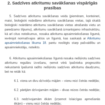
2. Sadzīves atkritumu savākšanas vispārīgās
prasības
5. Sadzīves atkritumu savākšanas veidu (piemēram, konteineri,
maisi, bioloģiski noārdāmo atkritumu savākšanas vietas, tajā skaitā
bioloģiski noārdāmo atkritumu savākšanas vietas atrašanās vietu un
paredzamo tilpumu), atkritumu savākšanā izmantojamo infrastruktūru,
kā arī citus noteikumus, nosaka atkritumu apsaimniekošanas līgumā,
ievērojot normatīvajos aktos un līgumā, kas saskaņā ar
Atkritumu
apsaimniekošanas likuma
18.
pantu noslēgts starp pašvaldību un
apsaimniekotāju, noteikto.
6. Atkritumu apsaimniekošanas līgumā nosaka nešķirotu sadzīves
atkritumu regulāru izvešanu, ņemot vērā īpašnieka prognozēto
nekustamā īpašumā radīto nešķirotu sadzīves atkritumu daudzumu,
bet ne retāk kā:
6.1. viena un divu dzīvokļu mājām – vienu reizi četrās nedēļās;
6.2. pārējām dzīvojamām mājām – divas reizes četrās nedēļās;
6.3. nedzīvojamām ēkām (izņemot īslaicīgas apmešanās
ēkām) – vienu reizi četrās nedēļās;