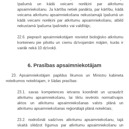
īpašumā un kādā veicami norēķini par atkritumu
apsaimniekošanu. Ja kārtība netiek panākta, par kārtību, kādā
veicama atkritumu apsaimniekošana nekustamajā īpašumā un
kādā veicami norēķini par atkritumu apsaimniekošanu, atbild
nekustamā īpašuma īpašnieks vai valdītājs;
22.6. pieprasīt apsaimniekotājam novietot bioloģisko atkritumu
konteineru pie pilsētu un ciemu dzīvojamām mājām, kurās ir
vairāk nekā 10 dzīvokļi.
6. Prasības apsaimniekotājam
23. Apsaimniekotājam papildus likumos un Ministru kabineta
noteikumos noteiktajam, ir šādas prasības:
23.1. savas kompetences ietvaros koordinēt un uzraudzīt
atkritumu apsaimniekošanu, lai tiktu ievērots normatīvajos
aktos un atkritumu apsaimniekošanas valsts plānā un
atkritumu apsaimniekošanas reģionālajā plānā noteiktais;
23.2. nodrošināt sadzīves atkritumu apsaimniekošanu, tajā
skaitā slēdzot līgumus par atkritumu apsaimniekošanu un