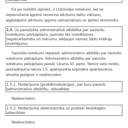
Kā jau norādīts iepriekš, ir Līdzšinējie noteikumi, bet tie
nepieciešamā apjomā neveicina atkritumu dalītu vākšanu,
apglabājamo atkritumu apjoma samazināšanu un aprites ekonomiku.
1.5.
Ja paredzēta administratīvā atbildība par saistošo
noteikumu pārkāpšanu, pamato tās noteikšanas
nepieciešamību un tvērumu, iekļaujot vismaz šādu kritēriju
izvērtējumu:
Saistošie noteikumi neparedz administratīvo atbildību par saistošo
noteikumu pārkāpšanu. Administratīvo atbildību par saistošo
noteikumu pārkāpšanu paredz Likuma 43. pants. Ņemot vērā minēto,
paskaidrojuma raksta 1.5. apakšpunkta turpmākie apakšpunktos
ietvertie jautājumi ir neattiecināmi.
1.5.1. Nodarījuma (problēmsituācijas), par kuru paredz
administratīvo atbildību, aktualitāte
Neattiecināms.
1.5.2. Nodarījuma attiecināmība uz publiski tiesiskajām
attiecībām
Neattiecināms