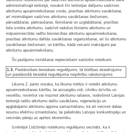
administratīvajā teritorijā, nosakot šīs teritorijas dalījumu sadzīves
atkritumu apsaimniekošanas zonās, prasības atkritumu savākšanai,
arī minimālajam sadzīves atkritumu savākšanas biežumam,
pārvadāšanai, pārkraušanai, šķirošanai un uzglabāšanai, prasības
liela izmēra atkritumu, sadzīvē radušos bīstamo atkritumu un
mājsaimniecībās radīto būvniecības atkritumu apsaimniekošanai,
prasības atkritumu dalītās savākšanas organizēšanai, arī šo atkritumu
savākšanas biežumam, un kārtību, kādā veicami maksājumi par
atkritumu apsaimniekošanu;
Šo jautājumu risināšanai nepieciešami saistošie noteikumi.
1.3.
Pastāvošais tiesiskais regulējums, tā būtības skaidrojums
un pastāvošā tiesiskā regulējuma nepilnību raksturojums
Likuma 2. pants nosaka, ka likuma mērķis ir noteikt atkritumu
apsaimniekošanas kārtību, lai aizsargātu vidi, cilvēku dzīvību un
veselību, novēršot vai mazinot atkritumu rašanos, nodrošinot Latvijas
teritorijā radīto atkritumu dalītu savākšanu, reģenerāciju un
apglabājamo atkritumu apjoma samazināšanu, kā arī veicinot dabas
resursu efektīvu izmantošanu, lai palielinātu Latvijas konkurētspēju un
veicinātu pāreju uz aprites ekonomiku.
Izvērtējot Līdzšinējo noteikumu regulējumu secināts, ka ir