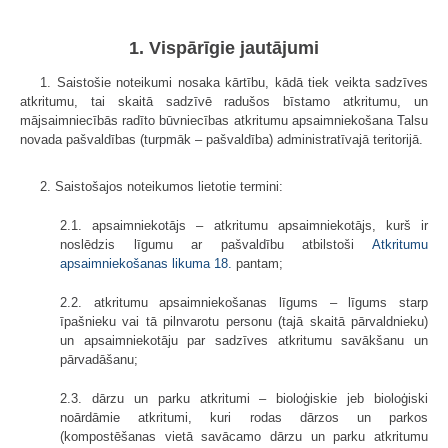
1. Vispārīgie jautājumi
1. Saistošie noteikumi nosaka kārtību, kādā tiek veikta sadzīves
atkritumu, tai skaitā sadzīvē radušos bīstamo atkritumu, un
mājsaimniecībās radīto būvniecības atkritumu apsaimniekošana Talsu
novada pašvaldības (turpmāk – pašvaldība) administratīvajā teritorijā.
2. Saistošajos noteikumos lietotie termini:
2.1. apsaimniekotājs – atkritumu apsaimniekotājs, kurš ir
noslēdzis līgumu ar pašvaldību atbilstoši
Atkritumu
apsaimniekošanas likuma
18.
pantam;
2.2. atkritumu apsaimniekošanas līgums – līgums starp
īpašnieku vai tā pilnvarotu personu (tajā skaitā pārvaldnieku)
un apsaimniekotāju par sadzīves atkritumu savākšanu un
pārvadāšanu;
2.3. dārzu un parku atkritumi – bioloģiskie jeb bioloģiski
noārdāmie atkritumi, kuri rodas dārzos un parkos
(kompostēšanas vietā savācamo dārzu un parku atkritumu