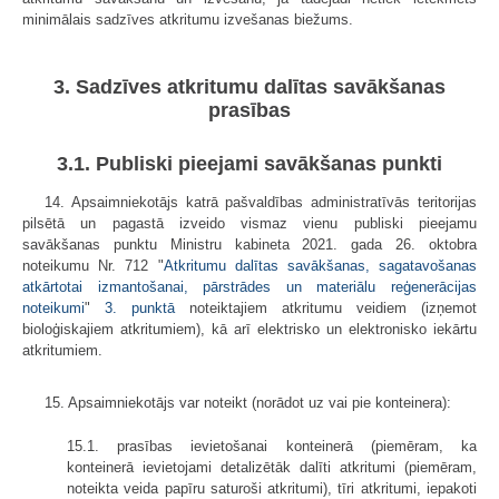
minimālais sadzīves atkritumu izvešanas biežums.
3. Sadzīves atkritumu dalītas savākšanas
prasības
3.1. Publiski pieejami savākšanas punkti
14. Apsaimniekotājs katrā pašvaldības administratīvās teritorijas
pilsētā un pagastā izveido vismaz vienu publiski pieejamu
savākšanas punktu Ministru kabineta 2021. gada 26. oktobra
noteikumu Nr. 712 "
Atkritumu dalītas savākšanas, sagatavošanas
atkārtotai izmantošanai, pārstrādes un materiālu reģenerācijas
noteikumi
"
3. punktā
noteiktajiem atkritumu veidiem (izņemot
bioloģiskajiem atkritumiem), kā arī elektrisko un elektronisko iekārtu
atkritumiem.
15. Apsaimniekotājs var noteikt (norādot uz vai pie konteinera):
15.1. prasības ievietošanai konteinerā (piemēram, ka
konteinerā ievietojami detalizētāk dalīti atkritumi (piemēram,
noteikta veida papīru saturoši atkritumi), tīri atkritumi, iepakoti