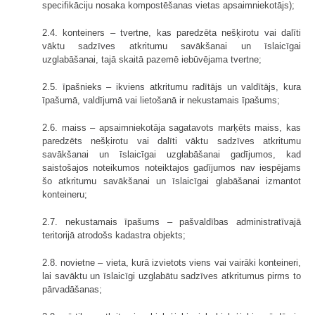
specifikāciju nosaka kompostēšanas vietas apsaimniekotājs);
2.4. konteiners – tvertne, kas paredzēta nešķirotu vai dalīti
vāktu sadzīves atkritumu savākšanai un īslaicīgai
uzglabāšanai, tajā skaitā pazemē iebūvējama tvertne;
2.5. īpašnieks – ikviens atkritumu radītājs un valdītājs, kura
īpašumā, valdījumā vai lietošanā ir nekustamais īpašums;
2.6. maiss – apsaimniekotāja sagatavots marķēts maiss, kas
paredzēts nešķirotu vai dalīti vāktu sadzīves atkritumu
savākšanai un īslaicīgai uzglabāšanai gadījumos, kad
saistošajos noteikumos noteiktajos gadījumos nav iespējams
šo atkritumu savākšanai un īslaicīgai glabāšanai izmantot
konteineru;
2.7. nekustamais īpašums – pašvaldības administratīvajā
teritorijā atrodošs kadastra objekts;
2.8. novietne – vieta, kurā izvietots viens vai vairāki konteineri,
lai savāktu un īslaicīgi uzglabātu sadzīves atkritumus pirms to
pārvadāšanas;