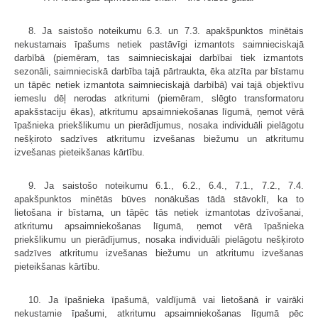
8. Ja saistošo noteikumu 6.3. un 7.3. apakšpunktos minētais
nekustamais īpašums netiek pastāvīgi izmantots saimnieciskajā
darbībā (piemēram, tas saimnieciskajai darbībai tiek izmantots
sezonāli, saimnieciskā darbība tajā pārtraukta, ēka atzīta par bīstamu
un tāpēc netiek izmantota saimnieciskajā darbībā) vai tajā objektīvu
iemeslu dēļ nerodas atkritumi (piemēram, slēgto transformatoru
apakšstaciju ēkas), atkritumu apsaimniekošanas līgumā, ņemot vērā
īpašnieka priekšlikumu un pierādījumus, nosaka individuāli pielāgotu
nešķiroto sadzīves atkritumu izvešanas biežumu un atkritumu
izvešanas pieteikšanas kārtību.
9. Ja saistošo noteikumu 6.1., 6.2., 6.4., 7.1., 7.2., 7.4.
apakšpunktos minētās būves nonākušas tādā stāvoklī, ka to
lietošana ir bīstama, un tāpēc tās netiek izmantotas dzīvošanai,
atkritumu apsaimniekošanas līgumā, ņemot vērā īpašnieka
priekšlikumu un pierādījumus, nosaka individuāli pielāgotu nešķiroto
sadzīves atkritumu izvešanas biežumu un atkritumu izvešanas
pieteikšanas kārtību.
10. Ja īpašnieka īpašumā, valdījumā vai lietošanā ir vairāki
nekustamie īpašumi, atkritumu apsaimniekošanas līgumā pēc