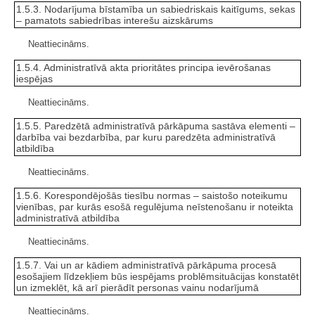
1.5.3. Nodarījuma bīstamība un sabiedriskais kaitīgums, sekas
– pamatots sabiedrības interešu aizskārums
Neattiecināms.
1.5.4. Administratīvā akta prioritātes principa ievērošanas
iespējas
Neattiecināms.
1.5.5. Paredzētā administratīvā pārkāpuma sastāva elementi –
darbība vai bezdarbība, par kuru paredzēta administratīvā
atbildība
Neattiecināms.
1.5.6. Korespondējošās tiesību normas – saistošo noteikumu
vienības, par kurās esošā regulējuma neīstenošanu ir noteikta
administratīvā atbildība
Neattiecināms.
1.5.7. Vai un ar kādiem administratīvā pārkāpuma procesā
esošajiem līdzekļiem būs iespējams problēmsituācijas konstatēt
un izmeklēt, kā arī pierādīt personas vainu nodarījumā
Neattiecināms.