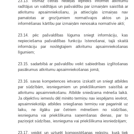
23.13. vismaz četras nedēļas iepriekš informēt atkritumu
radītājus un valdītājus un pašvaldību par izmaiņām saistībā ar
atkritumu apsaimniekošanu, ja attiecīgās izmaiņas nav
pamatotas ar grozījumiem normatīvajos aktos un ja
informēšanas kārtību par izmaiņām nenosaka normatīvie akti;
23.14. pēc pašvaldības lūguma sniegt informāciju, kas
nepieciešama pašvaldības funkciju īstenošanai, tajā skaitā
informāciju par noslēgtajiem atkritumu apsaimniekošanas
līgumiem;
23.15. sadarbībā ar pašvaldību veikt sabiedrības izglītošanas
pasākumus atkritumu apsaimniekošanas jomā;
23.16. savas kompetences ietvaros izskatīt un sniegt atbildes
par sūdzībām, iesniegumiem un priekšlikumiem saistībā ar
atkritumu apsaimniekošanu. Atbilde sniedzama mēneša laikā.
Ja objektīvu iemeslu dēļ minēto termiņu nav iespējams ievērot,
apsaimniekotājs atbildes sniegšanas termiņu var pagarināt uz
laiku, ne ilgāku par četriem mēnešiem no sūdzības,
iesnieguma vai priekšlikuma saņemšanas dienas, par to
paziņojot sūdzības, iesnieguma vai priekšlikuma iesniedzējam;
23.17. veidot un uzturēt kompostēšanas reģistru, kurā tiek