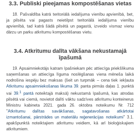
3.3. Publiski pieejamas kompostēšanas vietas
18. Pašvaldība katrā teritoriālā iedalījuma vienību apvienībā, bet,
ja pilsēta vai pagasts neietilpst teritoriālā iedalījuma vienību
apvienībā, tad katrā šādā pilsētā un pagastā, izveido vismaz vienu
dārzu un parku atkritumu kompostēšanas vietu.
3.4. Atkritumu dalīta vākšana nekustamajā
īpašumā
19. Apsaimniekotājs katram īpašniekam pēc attiecīga priekšlikuma
saņemšanas un attiecīga līguma noslēgšanas viena mēneša laikā
nodrošina iespēju bez maksas (šeit un turpmāk – cena tiek iekļauta
Atkritumu apsaimniekošanas likuma
39.
panta pirmās daļas 1. punktā
1
vai
39.
pantā
noteiktajā maksā) nekustamā īpašumā, kas atrodas
pilsētā vai ciemā, novietot dalīti vāktu sadzīves atkritumu konteinerus
Ministru kabineta 2021. gada 26. oktobra noteikumu Nr. 712
"
Atkritumu dalītas savākšanas, sagatavošanas atkārtotai
izmantošanai, pārstrādes un materiālu reģenerācijas noteikumi
" 3.1.
apakšpunktā noteiktajiem atkritumu veidiem, kā arī bioloģiskajiem
atkritumiem.