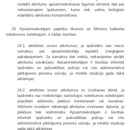
norādīti atkritumu apsaimniekošanas līgumos ietvertie dati par
nekustamajiem īpašumiem, kuros tiek veikta bioloģiski
noārdāmo atkritumu kompostēšana.
24. Apsaimniekotājam papildus likumos un Ministru kabineta
noteikumos noteiktajam, ir šādas tiesības:
24.1. atteikties izvest atkritumus, ja īpašnieks nav veicis
samaksu par apsaimniekotāja iepriekš sniegtajiem
pakalpojumiem. Ja samaksa tiek veikta, nekavējoties atsākt
atkritumu savākšanu. Apsaimniekotājam ir tiesības informēt
īpašnieku un pašvaldības policiju vai citu administratīvā
pārkāpuma procesa veicēju, ja minētā situācija gada laikā
atkārtojas;
24.2. atteikties izvest atkritumus to izvešanas dienā, ja
īpašnieks nav nodrošinājis saistošajos noteikumos noteiktajām
prasībām atbilstošu piekļuvi konteineram vai novietnei.
Atkritumi izvedami nākamajā atkritumu izvešanas datumā, ja
piekļuve tiek nodrošināta. Apsaimniekotājam ir tiesības
informēt īpašnieku un pašvaldības policiju vai citu
administratīvā pārkāpuma procesa veicēju, ja minētā situācija
gada laikā atkārtojas;