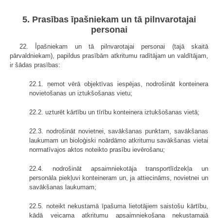
5. Prasības īpašniekam un tā pilnvarotajai
personai
22. Īpašniekam un tā pilnvarotajai personai (tajā skaitā
pārvaldniekam), papildus prasībām atkritumu radītājam un valdītājam,
ir šādas prasības:
22.1. ņemot vērā objektīvas iespējas, nodrošināt konteinera
novietošanas un iztukšošanas vietu;
22.2. uzturēt kārtību un tīrību konteinera iztukšošanas vietā;
22.3. nodrošināt novietnei, savākšanas punktam, savākšanas
laukumam un bioloģiski noārdāmo atkritumu savākšanas vietai
normatīvajos aktos noteikto prasību ievērošanu;
22.4. nodrošināt apsaimniekotāja transportlīdzekļa un
personāla piekļuvi konteineram un, ja attiecināms, novietnei un
savākšanas laukumam;
22.5. noteikt nekustamā īpašuma lietotājiem saistošu kārtību,
kādā veicama atkritumu apsaimniekošana nekustamajā