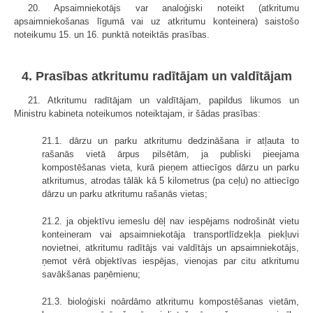
20. Apsaimniekotājs var analoģiski noteikt (atkritumu
apsaimniekošanas līgumā vai uz atkritumu konteinera) saistošo
noteikumu 15. un 16. punktā noteiktās prasības.
4. Prasības atkritumu radītājam un valdītājam
21. Atkritumu radītājam un valdītājam, papildus likumos un
Ministru kabineta noteikumos noteiktajam, ir šādas prasības:
21.1. dārzu un parku atkritumu dedzināšana ir atļauta to
rašanās vietā ārpus pilsētām, ja publiski pieejama
kompostēšanas vieta, kurā pieņem attiecīgos dārzu un parku
atkritumus, atrodas tālāk kā 5 kilometrus (pa ceļu) no attiecīgo
dārzu un parku atkritumu rašanās vietas;
21.2. ja objektīvu iemeslu dēļ nav iespējams nodrošināt vietu
konteineram vai apsaimniekotāja transportlīdzekļa piekļuvi
novietnei, atkritumu radītājs vai valdītājs un apsaimniekotājs,
ņemot vērā objektīvas iespējas, vienojas par citu atkritumu
savākšanas paņēmienu;
21.3. bioloģiski noārdāmo atkritumu kompostēšanas vietām,