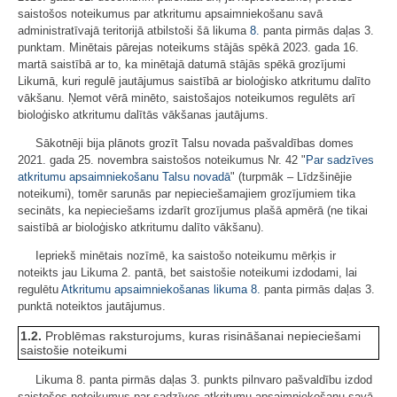
saistošos noteikumus par atkritumu apsaimniekošanu savā
administratīvajā teritorijā atbilstoši šā likuma
8.
panta pirmās daļas 3.
punktam. Minētais pārejas noteikums stājās spēkā 2023. gada 16.
martā saistībā ar to, ka minētajā datumā stājās spēkā grozījumi
Likumā, kuri regulē jautājumus saistībā ar bioloģisko atkritumu dalīto
vākšanu. Ņemot vērā minēto, saistošajos noteikumos regulēts arī
bioloģisko atkritumu dalītās vākšanas jautājums.
Sākotnēji bija plānots grozīt Talsu novada pašvaldības domes
2021. gada 25. novembra saistošos noteikumus Nr. 42 "
Par sadzīves
atkritumu apsaimniekošanu Talsu novadā
" (turpmāk – Līdzšinējie
noteikumi), tomēr sarunās par nepieciešamajiem grozījumiem tika
secināts, ka nepieciešams izdarīt grozījumus plašā apmērā (ne tikai
saistībā ar bioloģisko atkritumu dalīto vākšanu).
Iepriekš minētais nozīmē, ka saistošo noteikumu mērķis ir
noteikts jau Likuma 2. pantā, bet saistošie noteikumi izdodami, lai
regulētu
Atkritumu apsaimniekošanas likuma
8.
panta pirmās daļas 3.
punktā noteiktos jautājumus.
1.2.
Problēmas raksturojums, kuras risināšanai nepieciešami
saistošie noteikumi
Likuma 8. panta pirmās daļas 3. punkts pilnvaro pašvaldību izdod
saistošos noteikumus par sadzīves atkritumu apsaimniekošanu savā