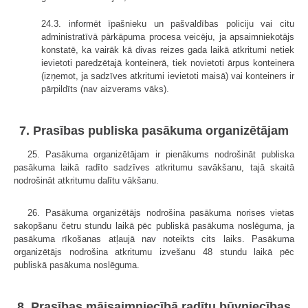
24.3. informēt īpašnieku un pašvaldības policiju vai citu
administratīvā pārkāpuma procesa veicēju, ja apsaimniekotājs
konstatē, ka vairāk kā divas reizes gada laikā atkritumi netiek
ievietoti paredzētajā konteinerā, tiek novietoti ārpus konteinera
(izņemot, ja sadzīves atkritumi ievietoti maisā) vai konteiners ir
pārpildīts (nav aizverams vāks).
7. Prasības publiska pasākuma organizētājam
25. Pasākuma organizētājam ir pienākums nodrošināt publiska
pasākuma laikā radīto sadzīves atkritumu savākšanu, tajā skaitā
nodrošināt atkritumu dalītu vākšanu.
26. Pasākuma organizētājs nodrošina pasākuma norises vietas
sakopšanu četru stundu laikā pēc publiskā pasākuma noslēguma, ja
pasākuma rīkošanas atļaujā nav noteikts cits laiks. Pasākuma
organizētājs nodrošina atkritumu izvešanu 48 stundu laikā pēc
publiskā pasākuma noslēguma.
8. Prasības mājsaimniecībā radītu būvniecības