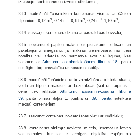
iztukšojot konteinerus un izvedot atkritumus;
23.3. nodrošināt īpašniekiem konteinerus vismaz ar šādiem
3
3
3
3
3
tilpumiem: 0,12 m
, 0,14 m
, 0,18 m
, 0,24 m
, 1,10 m
;
23.4. saskaņot konteineru dizainu ar pašvaldības būvvaldi;
23.5. nepiemērot papildu maksu par pienākumu pildīšanu un
pakalpojumu sniegšanu, ja maksas piemērošana nav tieši
noteikta vai izrietoša no normatīvā akta vai līguma, kas
saskaņā ar
Atkritumu apsaimniekošanas likuma
18.
pantu
noslēgts starp pašvaldību un apsaimniekotāju;
23.6. nodrošināt īpašniekus ar to vajadzībām atbilstoša skaita,
veida un tilpuma maisiem un bezmaksas (šeit un turpmāk –
cena tiek iekļauta
Atkritumu apsaimniekošanas likuma
1
39.
panta pirmās daļas 1. punktā un
39.
pantā
noteiktajā
maksā) konteineriem;
23.7. saskaņot konteineru novietošanas vietu ar īpašnieku;
23.8. konteinerus aizliegts novietot uz ceļa, izņemot uz ietves
vai nomales, kur tas ir vienīgais objektīvi iespējamais