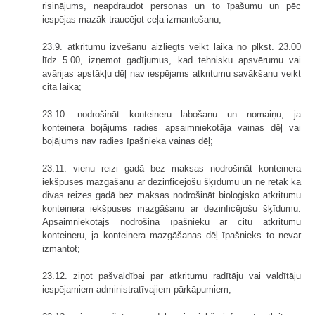
risinājums, neapdraudot personas un to īpašumu un pēc
iespējas mazāk traucējot ceļa izmantošanu;
23.9. atkritumu izvešanu aizliegts veikt laikā no plkst. 23.00
līdz 5.00, izņemot gadījumus, kad tehnisku apsvērumu vai
avārijas apstākļu dēļ nav iespējams atkritumu savākšanu veikt
citā laikā;
23.10. nodrošināt konteineru labošanu un nomaiņu, ja
konteinera bojājums radies apsaimniekotāja vainas dēļ vai
bojājums nav radies īpašnieka vainas dēļ;
23.11. vienu reizi gadā bez maksas nodrošināt konteinera
iekšpuses mazgāšanu ar dezinficējošu šķīdumu un ne retāk kā
divas reizes gadā bez maksas nodrošināt bioloģisko atkritumu
konteinera iekšpuses mazgāšanu ar dezinficējošu šķīdumu.
Apsaimniekotājs nodrošina īpašnieku ar citu atkritumu
konteineru, ja konteinera mazgāšanas dēļ īpašnieks to nevar
izmantot;
23.12. ziņot pašvaldībai par atkritumu radītāju vai valdītāju
iespējamiem administratīvajiem pārkāpumiem;