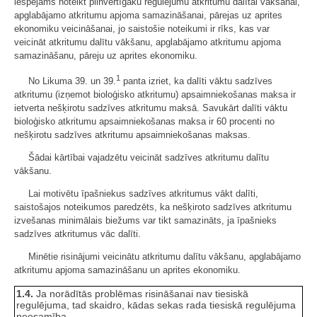
iespējams noteikt pilnvērtīgāku regulējumu atkritumu dalītai vākšanai,
apglabājamo atkritumu apjoma samazināšanai, pārejas uz aprites
ekonomiku veicināšanai, jo saistošie noteikumi ir rīks, kas var
veicināt atkritumu dalītu vākšanu, apglabājamo atkritumu apjoma
samazināšanu, pāreju uz aprites ekonomiku.
1
No Likuma 39. un 39.
panta izriet, ka dalīti vāktu sadzīves
atkritumu (izņemot bioloģisko atkritumu) apsaimniekošanas maksa ir
ietverta nešķirotu sadzīves atkritumu maksā. Savukārt dalīti vāktu
bioloģisko atkritumu apsaimniekošanas maksa ir 60 procenti no
nešķirotu sadzīves atkritumu apsaimniekošanas maksas.
Šādai kārtībai vajadzētu veicināt sadzīves atkritumu dalītu
vākšanu.
Lai motivētu īpašniekus sadzīves atkritumus vākt dalīti,
saistošajos noteikumos paredzēts, ka nešķiroto sadzīves atkritumu
izvešanas minimālais biežums var tikt samazināts, ja īpašnieks
sadzīves atkritumus vāc dalīti.
Minētie risinājumi veicinātu atkritumu dalītu vākšanu, apglabājamo
atkritumu apjoma samazināšanu un aprites ekonomiku.
1.4.
Ja norādītās problēmas risināšanai nav tiesiskā
regulējuma, tad skaidro, kādas sekas rada tiesiskā regulējuma
neesamība