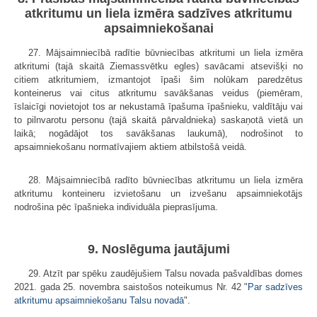
atkritumu un liela izmēra sadzīves atkritumu
apsaimniekošanai
27. Mājsaimniecībā radītie būvniecības atkritumi un liela izmēra
atkritumi (tajā skaitā Ziemassvētku egles) savācami atsevišķi no
citiem atkritumiem, izmantojot īpaši šim nolūkam paredzētus
konteinerus vai citus atkritumu savākšanas veidus (piemēram,
īslaicīgi novietojot tos ar nekustamā īpašuma īpašnieku, valdītāju vai
to pilnvarotu personu (tajā skaitā pārvaldnieka) saskaņotā vietā un
laikā; nogādājot tos savākšanas laukumā), nodrošinot to
apsaimniekošanu normatīvajiem aktiem atbilstošā veidā.
28. Mājsaimniecībā radīto būvniecības atkritumu un liela izmēra
atkritumu konteineru izvietošanu un izvešanu apsaimniekotājs
nodrošina pēc īpašnieka individuāla pieprasījuma.
9. Noslēguma jautājumi
29. Atzīt par spēku zaudējušiem Talsu novada pašvaldības domes
2021. gada 25. novembra saistošos noteikumus Nr. 42 "
Par sadzīves
atkritumu apsaimniekošanu Talsu novadā
".