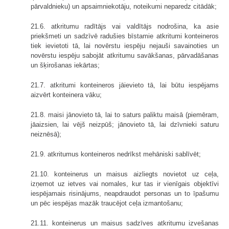
pārvaldnieku) un apsaimniekotāju, noteikumi neparedz citādāk;
21.6. atkritumu radītājs vai valdītājs nodrošina, ka asie
priekšmeti un sadzīvē radušies bīstamie atkritumi konteineros
tiek ievietoti tā, lai novērstu iespēju nejauši savainoties un
novērstu iespēju sabojāt atkritumu savākšanas, pārvadāšanas
un šķirošanas iekārtas;
21.7. atkritumi konteineros jāievieto tā, lai būtu iespējams
aizvērt konteinera vāku;
21.8. maisi jānovieto tā, lai to saturs paliktu maisā (piemēram,
jāaizsien, lai vējš neizpūš; jānovieto tā, lai dzīvnieki saturu
neiznēsā);
21.9. atkritumus konteineros nedrīkst mehāniski sablīvēt;
21.10. konteinerus un maisus aizliegts novietot uz ceļa,
izņemot uz ietves vai nomales, kur tas ir vienīgais objektīvi
iespējamais risinājums, neapdraudot personas un to īpašumu
un pēc iespējas mazāk traucējot ceļa izmantošanu;
21.11. konteinerus un maisus sadzīves atkritumu izvešanas