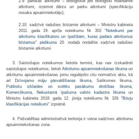
2.9. pārtikas atkritumi – bioloģiskie jeb bioloģiski noārdāmie
atkritumi, izņemot dārzu un parku atkritumi (specifikāciju
nosaka apsaimniekotājs);
2.10. sadzīvē radušies bīstamie atkritumi – Ministru kabineta
2011. gada 19. aprīļa noteikumu Nr. 302 "
Noteikumi par
atkritumu klasifikatoru un īpašībām, kuras padara atkritumus
bīstamus
"
pielikuma
20. nodaļā norādītie sadzīvē radušies
bīstamie atkritumi.
3. Saistošajos noteikumos lietotie termini, kas nav izskaidroti
saistošajos noteikumos, lietoti
Atkritumu apsaimniekošanas likuma
un
atkritumu apsaimniekošanas jomu regulējošo citu normatīvo aktu, kā
arī
Dzīvojamo māju pārvaldīšanas likuma
, Satiksmes likuma,
Publisku izklaides un svētku pasākumu drošības likuma
,
Komerclikuma
,
Nekustamā īpašuma valsts kadastra likuma
un
Ministru kabineta 2018. gada 12. jūnija noteikumu Nr. 326 "
Būvju
klasifikācijas noteikumi
" izpratnē.
4. Pašvaldības administratīvā teritorija ir viena sadzīves atkritumu
apsaimniekošanas zona.