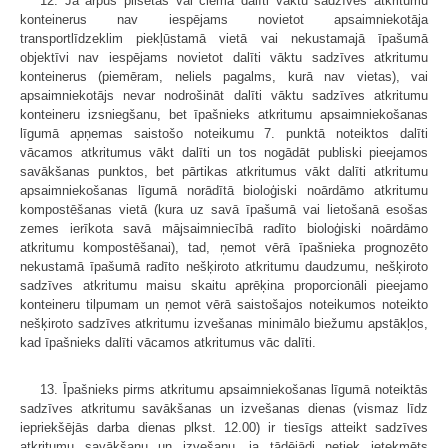
12. Ja ārpus pilsētas vai ciema dalīti vāktu sadzīves atkritumu
konteinerus nav iespējams novietot apsaimniekotāja
transportlīdzeklim piekļūstamā vietā vai nekustamajā īpašumā
objektīvi nav iespējams novietot dalīti vāktu sadzīves atkritumu
konteinerus (piemēram, neliels pagalms, kurā nav vietas), vai
apsaimniekotājs nevar nodrošināt dalīti vāktu sadzīves atkritumu
konteineru izsniegšanu, bet īpašnieks atkritumu apsaimniekošanas
līgumā apņemas saistošo noteikumu 7. punktā noteiktos dalīti
vācamos atkritumus vākt dalīti un tos nogādāt publiski pieejamos
savākšanas punktos, bet pārtikas atkritumus vākt dalīti atkritumu
apsaimniekošanas līgumā norādītā bioloģiski noārdāmo atkritumu
kompostēšanas vietā (kura uz savā īpašumā vai lietošanā esošas
zemes ierīkota savā mājsaimniecībā radīto bioloģiski noārdāmo
atkritumu kompostēšanai), tad, ņemot vērā īpašnieka prognozēto
nekustamā īpašumā radīto nešķiroto atkritumu daudzumu, nešķiroto
sadzīves atkritumu maisu skaitu aprēķina proporcionāli pieejamo
konteineru tilpumam un ņemot vērā saistošajos noteikumos noteikto
nešķiroto sadzīves atkritumu izvešanas minimālo biežumu apstākļos,
kad īpašnieks dalīti vācamos atkritumus vāc dalīti.
13. Īpašnieks pirms atkritumu apsaimniekošanas līgumā noteiktās
sadzīves atkritumu savākšanas un izvešanas dienas (vismaz līdz
iepriekšējās darba dienas plkst. 12.00) ir tiesīgs atteikt sadzīves
atkritumu savākšanu un izvešanu, ja tādējādi netiek ietekmēts