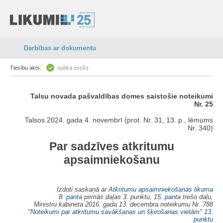
Darbības ar dokumentu
Tiesību akts:
spēkā esošs
Talsu novada pašvaldības domes saistošie noteikumi
Nr. 25
Talsos 2024. gada 4. novembrī (prot. Nr. 31, 13. p., lēmums
Nr. 340)
Par sadzīves atkritumu
apsaimniekošanu
Izdoti saskaņā ar
Atkritumu apsaimniekošanas likuma
8. panta
pirmās daļas 3. punktu,
15. panta
trešo daļu,
Ministru kabineta 2016. gada 13. decembra noteikumu Nr. 788
"
Noteikumi par atkritumu savākšanas un šķirošanas vietām
"
13.
punktu