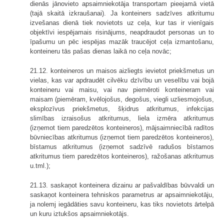
dienās jānovieto apsaimniekotāja transportam pieejamā vietā
(tajā skaitā izkraušanai). Ja konteiners sadzīves atkritumu
izvešanas dienā tiek novietots uz ceļa, kur tas ir vienīgais
objektīvi iespējamais risinājums, neapdraudot personas un to
īpašumu un pēc iespējas mazāk traucējot ceļa izmantošanu,
konteineru tās pašas dienas laikā no ceļa novāc;
21.12. konteineros un maisos aizliegts ievietot priekšmetus un
vielas, kas var apdraudēt cilvēku dzīvību un veselību vai bojā
konteineru vai maisu, vai nav piemēroti konteineram vai
maisam (piemēram, kvēlojošus, degošus, viegli uzliesmojošus,
eksplozīvus priekšmetus, šķidrus atkritumus, infekcijas
slimības izraisošus atkritumus, liela izmēra atkritumus
(izņemot tiem paredzētos konteineros), mājsaimniecībā radītos
būvniecības atkritumus (izņemot tiem paredzētos konteineros),
bīstamus atkritumus (izņemot sadzīvē radušos bīstamos
atkritumus tiem paredzētos konteineros), ražošanas atkritumus
u.tml.);
21.13. saskaņot konteinera dizainu ar pašvaldības būvvaldi un
saskaņot konteinera tehniskos parametrus ar apsaimniekotāju,
ja nolemj iegādāties savu konteineru, kas tiks novietots ārtelpā
un kuru iztukšos apsaimniekotājs.