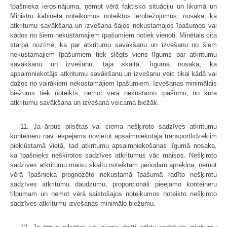
īpašnieka ierosinājuma, ņemot vērā faktisko situāciju un likumā un
Ministru kabineta noteikumos noteiktos ierobežojumus, nosaka, ka
atkritumu savākšana un izvešana šajos nekustamajos īpašumos vai
kādos no šiem nekustamajiem īpašumiem notiek vienoti. Minētais cita
starpā nozīmē, ka par atkritumu savākšanu un izvešanu no šiem
nekustamajiem īpašumiem tiek slēgts viens līgums par atkritumu
savākšanu un izvešanu, tajā skaitā, līgumā nosaka, ka
apsaimniekotājs atkritumu savākšanu un izvešanu veic tikai kādā vai
dažos no vairākiem nekustamajiem īpašumiem. Izvešanas minimālais
biežums tiek noteikts, ņemot vērā nekustamo īpašumu, no kura
atkritumu savākšana un izvešana veicama biežāk.
11. Ja ārpus pilsētas vai ciema nešķiroto sadzīves atkritumu
konteineru nav iespējams novietot apsaimniekotāja transportlīdzeklim
piekļūstamā vietā, tad atkritumu apsaimniekošanas līgumā nosaka,
ka īpašnieks nešķirotos sadzīves atkritumus vāc maisos. Nešķiroto
sadzīves atkritumu maisu skaitu noteiktam periodam aprēķina, ņemot
vērā īpašnieka prognozēto nekustamā īpašumā radīto nešķirotu
sadzīves atkritumu daudzumu, proporcionāli pieejamo konteineru
tilpumam un ņemot vērā saistošajos noteikumos noteikto nešķiroto
sadzīves atkritumu izvešanas minimālo biežumu.