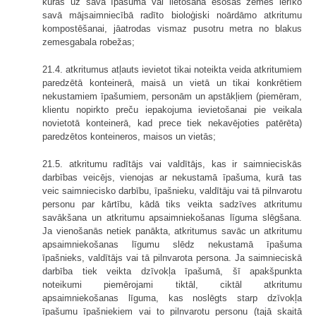
kuras uz savā īpašumā vai lietošanā esošas zemes ierīko
savā mājsaimniecībā radīto bioloģiski noārdāmo atkritumu
kompostēšanai, jāatrodas vismaz pusotru metra no blakus
zemesgabala robežas;
21.4. atkritumus atļauts ievietot tikai noteikta veida atkritumiem
paredzētā konteinerā, maisā un vietā un tikai konkrētiem
nekustamiem īpašumiem, personām un apstākļiem (piemēram,
klientu nopirkto preču iepakojuma ievietošanai pie veikala
novietotā konteinerā, kad prece tiek nekavējoties patērēta)
paredzētos konteineros, maisos un vietās;
21.5. atkritumu radītājs vai valdītājs, kas ir saimnieciskās
darbības veicējs, vienojas ar nekustamā īpašuma, kurā tas
veic saimniecisko darbību, īpašnieku, valdītāju vai tā pilnvarotu
personu par kārtību, kādā tiks veikta sadzīves atkritumu
savākšana un atkritumu apsaimniekošanas līguma slēgšana.
Ja vienošanās netiek panākta, atkritumus savāc un atkritumu
apsaimniekošanas līgumu slēdz nekustamā īpašuma
īpašnieks, valdītājs vai tā pilnvarota persona. Ja saimnieciskā
darbība tiek veikta dzīvokļa īpašumā, šī apakšpunkta
noteikumi piemērojami tiktāl, ciktāl atkritumu
apsaimniekošanas līguma, kas noslēgts starp dzīvokļa
īpašumu īpašniekiem vai to pilnvarotu personu (tajā skaitā