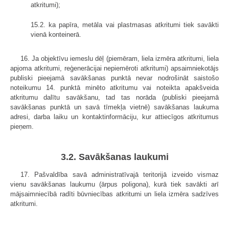
atkritumi);
15.2. ka papīra, metāla vai plastmasas atkritumi tiek savākti
vienā konteinerā.
16. Ja objektīvu iemeslu dēļ (piemēram, liela izmēra atkritumi, liela
apjoma atkritumi, reģenerācijai nepiemēroti atkritumi) apsaimniekotājs
publiski pieejamā savākšanas punktā nevar nodrošināt saistošo
noteikumu 14. punktā minēto atkritumu vai noteikta apakšveida
atkritumu dalītu savākšanu, tad tas norāda (publiski pieejamā
savākšanas punktā un savā tīmekļa vietnē) savākšanas laukuma
adresi, darba laiku un kontaktinformāciju, kur attiecīgos atkritumus
pieņem.
3.2. Savākšanas laukumi
17. Pašvaldība savā administratīvajā teritorijā izveido vismaz
vienu savākšanas laukumu (ārpus poligona), kurā tiek savākti arī
mājsaimniecībā radīti būvniecības atkritumi un liela izmēra sadzīves
atkritumi.