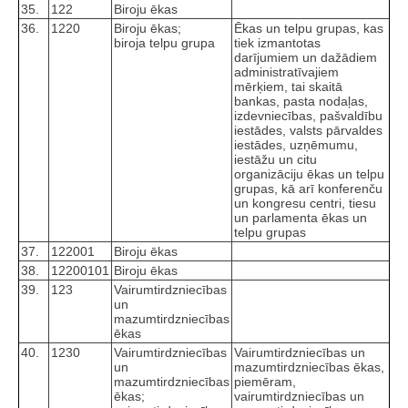
35.
122
Biroju ēkas
36.
1220
Biroju ēkas;
Ēkas un telpu grupas, kas
biroja telpu grupa
tiek izmantotas
darījumiem un dažādiem
administratīvajiem
mērķiem, tai skaitā
bankas, pasta nodaļas,
izdevniecības, pašvaldību
iestādes, valsts pārvaldes
iestādes, uzņēmumu,
iestāžu un citu
organizāciju ēkas un telpu
grupas, kā arī konferenču
un kongresu centri, tiesu
un parlamenta ēkas un
telpu grupas
37.
122001
Biroju ēkas
38.
12200101
Biroju ēkas
39.
123
Vairumtirdzniecības
un
mazumtirdzniecības
ēkas
40.
1230
Vairumtirdzniecības
Vairumtirdzniecības un
un
mazumtirdzniecības ēkas,
mazumtirdzniecības
piemēram,
ēkas;
vairumtirdzniecības un