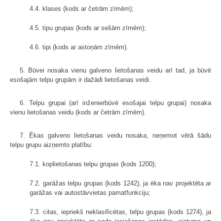
4.4. klases (kods ar četrām zīmēm);
4.5. tipu grupas (kods ar sešām zīmēm);
4.6. tipi (kods ar astoņām zīmēm).
5. Būvei nosaka vienu galveno lietošanas veidu arī tad, ja būvē
esošajām telpu grupām ir dažādi lietošanas veidi.
6. Telpu grupai (arī inženierbūvē esošajai telpu grupai) nosaka
vienu lietošanas veidu (kods ar četrām zīmēm).
7. Ēkas galveno lietošanas veidu nosaka, neņemot vērā šādu
telpu grupu aizņemto platību:
7.1. koplietošanas telpu grupas (kods 1200);
7.2. garāžas telpu grupas (kods 1242), ja ēka nav projektēta ar
garāžas vai autostāvvietas pamatfunkciju;
7.3. citas, iepriekš neklasificētas, telpu grupas (kods 1274), ja