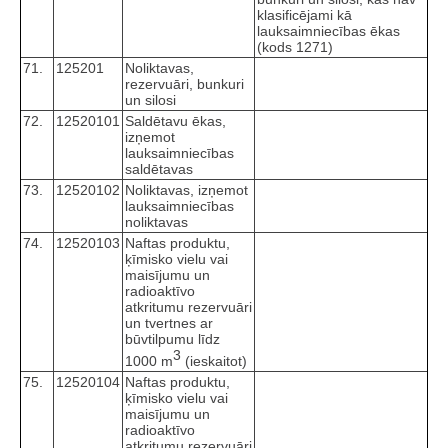
klasificējami kā
lauksaimniecības ēkas
(kods 1271)
71.
125201
Noliktavas,
rezervuāri, bunkuri
un silosi
72.
12520101
Saldētavu ēkas,
izņemot
lauksaimniecības
saldētavas
73.
12520102
Noliktavas, izņemot
lauksaimniecības
noliktavas
74.
12520103
Naftas produktu,
ķīmisko vielu vai
maisījumu un
radioaktīvo
atkritumu rezervuāri
un tvertnes ar
būvtilpumu līdz
3
1000 m
(ieskaitot)
75.
12520104
Naftas produktu,
ķīmisko vielu vai
maisījumu un
radioaktīvo
atkritumu rezervuāri