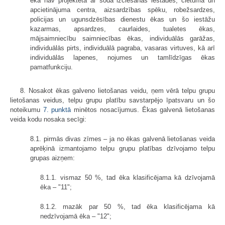
ēka nav projektēta ar soda izciešanas iestādes, cietuma un
apcietinājuma centra, aizsardzības spēku, robežsardzes,
policijas un ugunsdzēsības dienestu ēkas un šo iestāžu
kazarmas, apsardzes, caurlaides, tualetes ēkas,
mājsaimniecību saimniecības ēkas, individuālās garāžas,
individuālās pirts, individuālā pagraba, vasaras virtuves, kā arī
individuālās lapenes, nojumes un tamlīdzīgas ēkas
pamatfunkciju.
8. Nosakot ēkas galveno lietošanas veidu, ņem vērā telpu grupu
lietošanas veidus, telpu grupu platību savstarpējo īpatsvaru un šo
noteikumu
7. punktā
minētos nosacījumus. Ēkas galvenā lietošanas
veida kodu nosaka secīgi:
8.1. pirmās divas zīmes – ja no ēkas galvenā lietošanas veida
aprēķinā izmantojamo telpu grupu platības dzīvojamo telpu
grupas aizņem:
8.1.1. vismaz 50 %, tad ēka klasificējama kā dzīvojamā
ēka – "11";
8.1.2. mazāk par 50 %, tad ēka klasificējama kā
nedzīvojamā ēka – "12";