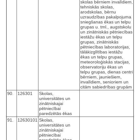
skolas bērniem invalīdiem,
tehniskās skolas,
arodskolas, bērnu
uzraudzības pakalpojuma
sniegšanas ēkas un telpu
grupas u. tml., augstskolu
un zinātniskās pētniecības
iestāžu ēkas un telpu
grupas, zinātniskās
pētniecības laboratorijas,
tālākizglītības iestāžu
ēkas un telpu grupas,
meteoroloģiskās stacijas,
observatoriju ēkas un
telpu grupas, dienas centri
bērniem, jauniešiem,
invalīdiem, senioriem un
citām sabiedrības grupām
90.
126301
Skolas,
universitātes un
zinātniskajai
pētniecībai
paredzētās ēkas
91.
12630101
Skolas,
universitātes un
zinātniskajai
pētniecībai