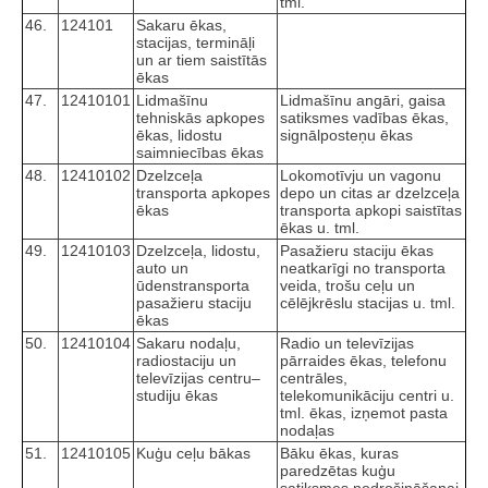
tml.
46.
124101
Sakaru ēkas,
stacijas, termināļi
un ar tiem saistītās
ēkas
47.
12410101
Lidmašīnu
Lidmašīnu angāri, gaisa
tehniskās apkopes
satiksmes vadības ēkas,
ēkas, lidostu
signālposteņu ēkas
saimniecības ēkas
48.
12410102
Dzelzceļa
Lokomotīvju un vagonu
transporta apkopes
depo un citas ar dzelzceļa
ēkas
transporta apkopi saistītas
ēkas u. tml.
49.
12410103
Dzelzceļa, lidostu,
Pasažieru staciju ēkas
auto un
neatkarīgi no transporta
ūdenstransporta
veida, trošu ceļu un
pasažieru staciju
cēlējkrēslu stacijas u. tml.
ēkas
50.
12410104
Sakaru nodaļu,
Radio un televīzijas
radiostaciju un
pārraides ēkas, telefonu
televīzijas centru–
centrāles,
studiju ēkas
telekomunikāciju centri u.
tml. ēkas, izņemot pasta
nodaļas
51.
12410105
Kuģu ceļu bākas
Bāku ēkas, kuras
paredzētas kuģu