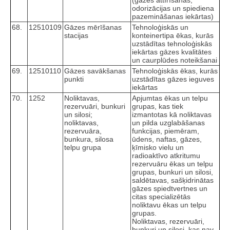
(gāzes attīrīšanas,
odorizācijas un spiediena
pazemināšanas iekārtas)
68.
12510109
Gāzes mērīšanas
Tehnoloģiskās un
stacijas
konteinertipa ēkas, kurās
uzstādītas tehnoloģiskās
iekārtas gāzes kvalitātes
un caurplūdes noteikšanai
69.
12510110
Gāzes savākšanas
Tehnoloģiskās ēkas, kurās
punkti
uzstādītas gāzes ieguves
iekārtas
70.
1252
Noliktavas,
Apjumtas ēkas un telpu
rezervuāri, bunkuri
grupas, kas tiek
un silosi;
izmantotas kā noliktavas
noliktavas,
un pilda uzglabāšanas
rezervuāra,
funkcijas, piemēram,
bunkura, silosa
ūdens, naftas, gāzes,
telpu grupa
ķīmisko vielu un
radioaktīvo atkritumu
rezervuāru ēkas un telpu
grupas, bunkuri un silosi,
saldētavas, sašķidrinātas
gāzes spiedtvertnes un
citas specializētās
noliktavu ēkas un telpu
grupas.
Noliktavas, rezervuāri,
bunkuri un silosi, kas nav