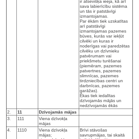
ir atsevišķa ieeja, kā arī
sava labierīcību sistēma
un tās ir patstāvīgi
izmantojamas.
Par ēkām tiek uzskatītas
arī patstāvīgi
izmantojamas pazemes
būves, kurās var iekļūt
cilvēki un kuras ir
noderīgas vai paredzētas
cilvēku un dzīvnieku
patvērumam vai
priekšmetu turēšanai
(piemēram, pazemes
patvertnes, pazemes
slimnīcas, pazemes
tirdzniecības centri un
darbnīcas, pazemes
garāžas).
Ēkas tiek iedalītas
dzīvojamās mājās un
nedzīvojamās ēkās
2.
11
Dzīvojamās mājas
3.
111
Viena dzīvokļa
mājas
4.
1110
Viena dzīvokļa
Brīvi stāvošas
mājas;
savrupmājas, tai skaitā