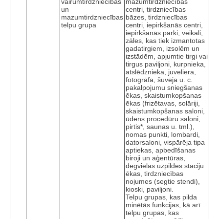
vairumtirdzniecības
mazumtirdzniecības
un
centri, tirdzniecības
mazumtirdzniecības
bāzes, tirdzniecības
telpu grupa
centri, iepirkšanās centri,
iepirkšanās parki, veikali,
zāles, kas tiek izmantotas
gadatirgiem, izsolēm un
izstādēm, apjumtie tirgi vai
tirgus paviljoni, kurpnieka,
atslēdznieka, juveliera,
fotogrāfa, šuvēja u. c.
pakalpojumu sniegšanas
ēkas, skaistumkopšanas
ēkas (frizētavas, solāriji,
skaistumkopšanas saloni,
ūdens procedūru saloni,
pirtis*, saunas u. tml.),
nomas punkti, lombardi,
datorsaloni, vispārēja tipa
aptiekas, apbedīšanas
biroji un aģentūras,
degvielas uzpildes staciju
ēkas, tirdzniecības
nojumes (segtie stendi),
kioski, paviljoni.
Telpu grupas, kas pilda
minētās funkcijas, kā arī
telpu grupas, kas