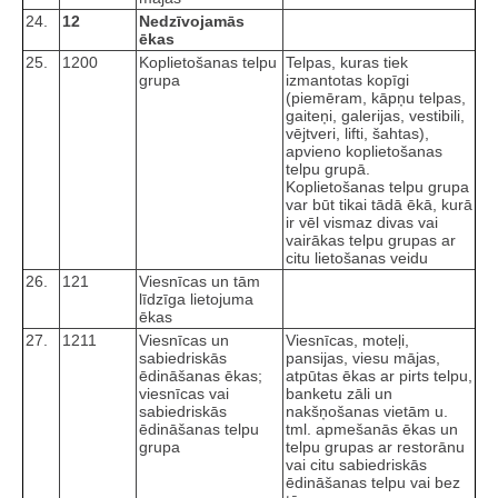
24.
12
Nedzīvojamās
ēkas
25.
1200
Koplietošanas telpu
Telpas, kuras tiek
grupa
izmantotas kopīgi
(piemēram, kāpņu telpas,
gaiteņi, galerijas, vestibili,
vējtveri, lifti, šahtas),
apvieno koplietošanas
telpu grupā.
Koplietošanas telpu grupa
var būt tikai tādā ēkā, kurā
ir vēl vismaz divas vai
vairākas telpu grupas ar
citu lietošanas veidu
26.
121
Viesnīcas un tām
līdzīga lietojuma
ēkas
27.
1211
Viesnīcas un
Viesnīcas, moteļi,
sabiedriskās
pansijas, viesu mājas,
ēdināšanas ēkas;
atpūtas ēkas ar pirts telpu,
viesnīcas vai
banketu zāli un
sabiedriskās
nakšņošanas vietām u.
ēdināšanas telpu
tml. apmešanās ēkas un
grupa
telpu grupas ar restorānu
vai citu sabiedriskās
ēdināšanas telpu vai bez