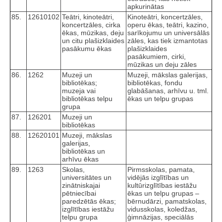
apkurinātas
85.
12610102
Teātri, kinoteātri,
Kinoteātri, koncertzāles,
koncertzāles, cirka
operu ēkas, teātri, kazino,
ēkas, mūzikas, deju
sarīkojumu un universālās
un citu plašizklaides
zāles, kas tiek izmantotas
pasākumu ēkas
plašizklaides
pasākumiem, cirki,
mūzikas un deju zāles
86.
1262
Muzeji un
Muzeji, mākslas galerijas,
bibliotēkas;
bibliotēkas, fondu
muzeja vai
glabāšanas, arhīvu u. tml.
bibliotēkas telpu
ēkas un telpu grupas
grupa
87.
126201
Muzeji un
bibliotēkas
88.
12620101
Muzeji, mākslas
galerijas,
bibliotēkas un
arhīvu ēkas
89.
1263
Skolas,
Pirmsskolas, pamata,
universitātes un
vidējās izglītības un
zinātniskajai
kultūrizglītības iestāžu
pētniecībai
ēkas un telpu grupas –
paredzētās ēkas;
bērnudārzi, pamatskolas,
izglītības iestāžu
vidusskolas, koledžas,
telpu grupa
ģimnāzijas, speciālās