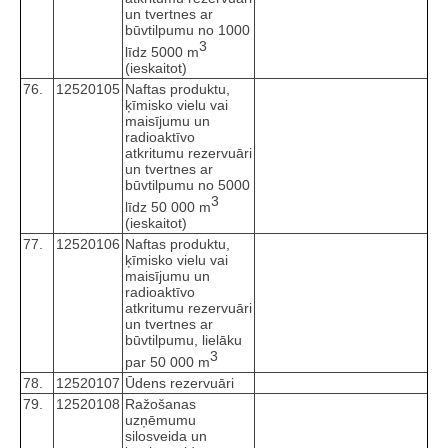
un tvertnes ar
būvtilpumu no 1000
3
līdz 5000 m
(ieskaitot)
76.
12520105
Naftas produktu,
ķīmisko vielu vai
maisījumu un
radioaktīvo
atkritumu rezervuāri
un tvertnes ar
būvtilpumu no 5000
3
līdz 50 000 m
(ieskaitot)
77.
12520106
Naftas produktu,
ķīmisko vielu vai
maisījumu un
radioaktīvo
atkritumu rezervuāri
un tvertnes ar
būvtilpumu, lielāku
3
par 50 000 m
78.
12520107
Ūdens rezervuāri
79.
12520108
Ražošanas
uzņēmumu
silosveida un