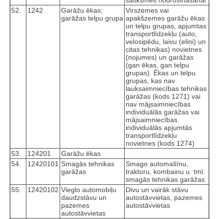
satiksmes nodrošināšanai
52.
1242
Garāžu ēkas;
Virszemes vai
garāžas telpu grupa
apakšzemes garāžu ēkas
un telpu grupas, apjumtas
transportlīdzekļu (auto,
velosipēdu, laivu (eliņi) un
citas tehnikas) novietnes
(nojumes) un garāžas
(gan ēkas, gan telpu
grupas). Ēkas un telpu
grupas, kas nav
lauksaimniecības tehnikas
garāžas (kods 1271) vai
nav mājsaimniecības
individuālās garāžas vai
mājsaimniecības
individuālās apjumtās
transportlīdzekļu
novietnes (kods 1274)
53.
124201
Garāžu ēkas
54.
12420101
Smagās tehnikas
Smago automašīnu,
garāžas
traktoru, kombainu u. tml.
smagās tehnikas garāžas
55.
12420102
Vieglo automobiļu
Divu un vairāk stāvu
daudzstāvu un
autostāvvietas, pazemes
pazemes
autostāvvietas
autostāvvietas