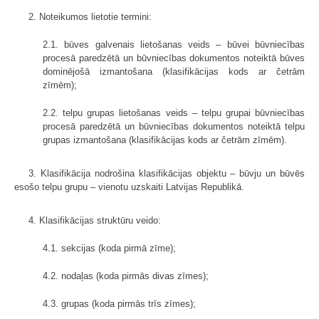
2. Noteikumos lietotie termini:
2.1. būves galvenais lietošanas veids – būvei būvniecības
procesā paredzētā un būvniecības dokumentos noteiktā būves
dominējošā izmantošana (klasifikācijas kods ar četrām
zīmēm);
2.2. telpu grupas lietošanas veids – telpu grupai būvniecības
procesā paredzētā un būvniecības dokumentos noteiktā telpu
grupas izmantošana (klasifikācijas kods ar četrām zīmēm).
3. Klasifikācija nodrošina klasifikācijas objektu – būvju un būvēs
esošo telpu grupu – vienotu uzskaiti Latvijas Republikā.
4. Klasifikācijas struktūru veido:
4.1. sekcijas (koda pirmā zīme);
4.2. nodaļas (koda pirmās divas zīmes);
4.3. grupas (koda pirmās trīs zīmes);