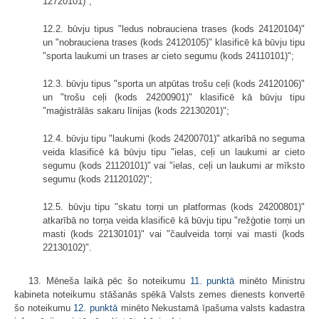
12720101)";
12.2. būvju tipus "ledus nobrauciena trases (kods 24120104)"
un "nobrauciena trases (kods 24120105)" klasificē kā būvju tipu
"sporta laukumi un trases ar cieto segumu (kods 24110101)";
12.3. būvju tipus "sporta un atpūtas trošu ceļi (kods 24120106)"
un "trošu ceļi (kods 24200901)" klasificē kā būvju tipu
"maģistrālās sakaru līnijas (kods 22130201)";
12.4. būvju tipu "laukumi (kods 24200701)" atkarībā no seguma
veida klasificē kā būvju tipu "ielas, ceļi un laukumi ar cieto
segumu (kods 21120101)" vai "ielas, ceļi un laukumi ar mīksto
segumu (kods 21120102)";
12.5. būvju tipu "skatu torņi un platformas (kods 24200801)"
atkarībā no torņa veida klasificē kā būvju tipu "režģotie torņi un
masti (kods 22130101)" vai "čaulveida torņi vai masti (kods
22130102)".
13. Mēneša laikā pēc šo noteikumu
11. punktā
minēto Ministru
kabineta noteikumu stāšanās spēkā Valsts zemes dienests konvertē
šo noteikumu
12. punktā
minēto Nekustamā īpašuma valsts kadastra