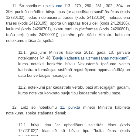
11. Šo noteikumu
pielikuma
113., 279., 280., 281., 302., 304. un
306. punktā norādītos būvju tipus (ar apbedīšanu saistītās ēkas (kods
12720102), ledus nobrauciena trases (kods 24120104), nobrauciena
trases (kods 24120105), sporta un atpūtas trošu ceļi (kods 24120106),
laukumi (kods 24200701), skatu torņi un platformas (kods 24200801),
trošu ceļi (kods 24200901)) piemēro pēc šādu Ministru kabineta
noteikumu stāšanās spēkā:
11.1. grozījumi Ministru kabineta 2012. gada 10. janvāra
noteikumos Nr. 48 "
Būvju kadastrālās uzmērīšanas noteikumi
",
kuros noteikti konkrēto būvju Nekustamā īpašuma valsts
kadastra informācijas sistēmā reģistrējamie apjoma rādītāji un
datu konvertācijas nosacījumi;
11.2. noteikumi par kadastrālo vērtību bāzi attiecīgajam gadam,
kuros noteikta konkrēto būvju tipu kadastrālo vērtību bāze.
12. Līdz šo noteikumu
11. punktā
minēto Ministru kabineta
noteikumu spēkā stāšanās dienai:
12.1. būvju tipu "ar apbedīšanu saistītās ēkas (kods
12720102)" klasificē kā būvju tipu "kulta ēkas (kods