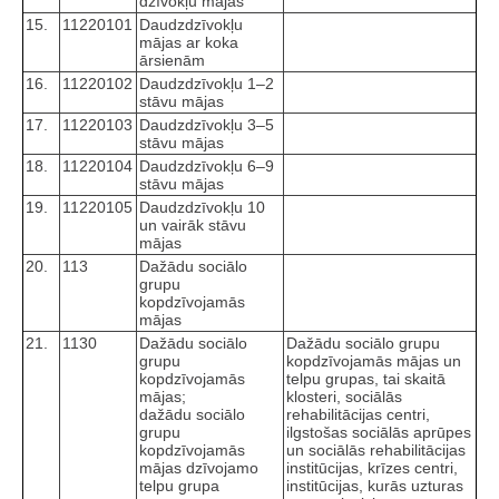
dzīvokļu mājas
15.
11220101
Daudzdzīvokļu
mājas ar koka
ārsienām
16.
11220102
Daudzdzīvokļu 1–2
stāvu mājas
17.
11220103
Daudzdzīvokļu 3–5
stāvu mājas
18.
11220104
Daudzdzīvokļu 6–9
stāvu mājas
19.
11220105
Daudzdzīvokļu 10
un vairāk stāvu
mājas
20.
113
Dažādu sociālo
grupu
kopdzīvojamās
mājas
21.
1130
Dažādu sociālo
Dažādu sociālo grupu
grupu
kopdzīvojamās mājas un
kopdzīvojamās
telpu grupas, tai skaitā
mājas;
klosteri, sociālās
dažādu sociālo
rehabilitācijas centri,
grupu
ilgstošas sociālās aprūpes
kopdzīvojamās
un sociālās rehabilitācijas
mājas dzīvojamo
institūcijas, krīzes centri,
telpu grupa
institūcijas, kurās uzturas