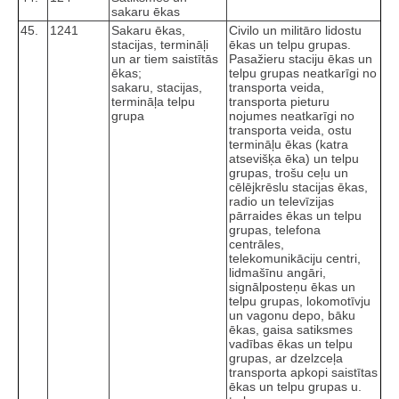
sakaru ēkas
45.
1241
Sakaru ēkas,
Civilo un militāro lidostu
stacijas, termināļi
ēkas un telpu grupas.
un ar tiem saistītās
Pasažieru staciju ēkas un
ēkas;
telpu grupas neatkarīgi no
sakaru, stacijas,
transporta veida,
termināļa telpu
transporta pieturu
grupa
nojumes neatkarīgi no
transporta veida, ostu
termināļu ēkas (katra
atsevišķa ēka) un telpu
grupas, trošu ceļu un
cēlējkrēslu stacijas ēkas,
radio un televīzijas
pārraides ēkas un telpu
grupas, telefona
centrāles,
telekomunikāciju centri,
lidmašīnu angāri,
signālposteņu ēkas un
telpu grupas, lokomotīvju
un vagonu depo, bāku
ēkas, gaisa satiksmes
vadības ēkas un telpu
grupas, ar dzelzceļa
transporta apkopi saistītas
ēkas un telpu grupas u.