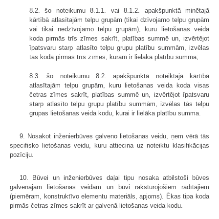
8.2. šo noteikumu 8.1.1. vai 8.1.2. apakšpunktā minētajā
kārtībā atlasītajām telpu grupām (tikai dzīvojamo telpu grupām
vai tikai nedzīvojamo telpu grupām), kuru lietošanas veida
koda pirmās trīs zīmes sakrīt, platības summē un, izvērtējot
īpatsvaru starp atlasīto telpu grupu platību summām, izvēlas
tās koda pirmās trīs zīmes, kurām ir lielāka platību summa;
8.3. šo noteikumu 8.2. apakšpunktā noteiktajā kārtībā
atlasītajām telpu grupām, kuru lietošanas veida koda visas
četras zīmes sakrīt, platības summē un, izvērtējot īpatsvaru
starp atlasīto telpu grupu platību summām, izvēlas tās telpu
grupas lietošanas veida kodu, kurai ir lielāka platību summa.
9. Nosakot inženierbūves galveno lietošanas veidu, ņem vērā tās
specifisko lietošanas veidu, kuru attiecina uz noteiktu klasifikācijas
pozīciju.
10. Būvei un inženierbūves daļai tipu nosaka atbilstoši būves
galvenajam lietošanas veidam un būvi raksturojošiem rādītājiem
(piemēram, konstruktīvo elementu materiāls, apjoms). Ēkas tipa koda
pirmās četras zīmes sakrīt ar galvenā lietošanas veida kodu.