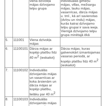
viena dzīvokļa
individuālās ģimeņu
mājas dzīvojamo
mājas, villas, mežsargu
telpu grupa
mājas, lauku mājas,
vasarnīcas, dārza mājas
u. tml., kā arī savienotas
(dvīņu un rindu) mājas,
kurās katrai dzīvojamo
telpu grupai ir sava ieeja.
Vienīgā dzīvojamo telpu
grupa minētajā ēkā
5.
111001
Viena dzīvokļa
mājas
6.
11100101
Dārza mājas ar
Dārza mājas, kuras
kopējo platību līdz
galvenokārt izmantojamas
2
vasaras periodā, ar
40 m
(ieskaitot)
2
kopējo platību līdz 40 m
(ieskaitot)
7.
11100102
Individuālās
dzīvojamās mājas
un vasarnīcas ar
koka ārsienām un
dārza mājas ar
kopējo platību,
2
lielāku par 40 m
8.
11100103
Individuālās
dzīvojamās mājas