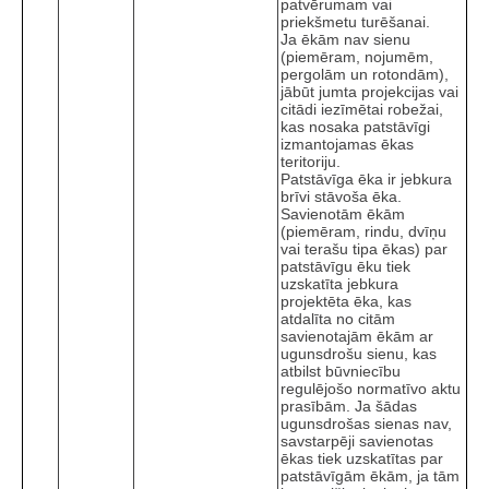
patvērumam vai
priekšmetu turēšanai.
Ja ēkām nav sienu
(piemēram, nojumēm,
pergolām un rotondām),
jābūt jumta projekcijas vai
citādi iezīmētai robežai,
kas nosaka patstāvīgi
izmantojamas ēkas
teritoriju.
Patstāvīga ēka ir jebkura
brīvi stāvoša ēka.
Savienotām ēkām
(piemēram, rindu, dvīņu
vai terašu tipa ēkas) par
patstāvīgu ēku tiek
uzskatīta jebkura
projektēta ēka, kas
atdalīta no citām
savienotajām ēkām ar
ugunsdrošu sienu, kas
atbilst būvniecību
regulējošo normatīvo aktu
prasībām. Ja šādas
ugunsdrošas sienas nav,
savstarpēji savienotas
ēkas tiek uzskatītas par
patstāvīgām ēkām, ja tām