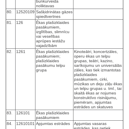
bunkurveida
noliktavas
80.
12520109
Sašķidrinātas gāzes
spiedtvertnes
81.
126
Ēkas plašizklaides
pasākumiem,
izglītības, slimnīcu
vai veselības
aprūpes iestāžu
vajadzībām
82.
1261
Ēkas plašizklaides
Kinoteātri, koncertzāles,
pasākumiem;
operu ēkas un telpu
plašizklaides
grupas, teātri, kazino,
pasākumu telpu
sarīkojumu un universālās
grupa
zāles, kas tiek izmantotas
plašizklaides
pasākumiem, cirki,
mūzikas un deju zāļu ēkas
un telpu grupas u. tml., tai
skaitā ēkas ar nojumes
konstruktīvo risinājumu,
piemēram, apjumtas
estrādes un skatuves
83.
126101
Ēkas plašizklaides
pasākumiem
84.
12610101
Apjumtas estrādes
Apjumtas vasaras
estrādes, kas netiek