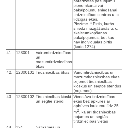
paredzētas pasūtījumu
pieņemšanai vai
pakalpojumu sniegšanai
tirdzniecības centros u. c.
līdzīgās ēkās.
Piezīme. * Pirtis, kurās
sniedz mazgāšanās u. c.
skaistumkopšanas
pakalpojumus, bet kas
nav individuālās pirtis
(kods 1274)
41.
123001
Vairumtirdzniecības
un
mazumtirdzniecības
ēkas
42.
12300101
Tirdzniecības ēkas
Vairumtirdzniecības un
mazumtirdzniecības ēkas,
izņemot tirdzniecības
kioskus un segtos stendus
(nojumes)
43.
12300102
Tirdzniecības kioski
Vienstāva tirdzniecības
un segtie stendi
ēkas bez apkures ar
apbūves laukumu līdz 25
2
m
, kā arī tirdzniecības
nojumes un segtās
tirdzniecības vietas
44.
124
Satiksmes un