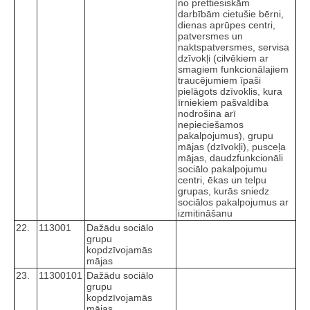
no prettiesiskām
darbībām cietušie bērni,
dienas aprūpes centri,
patversmes un
naktspatversmes, servisa
dzīvokļi (cilvēkiem ar
smagiem funkcionālajiem
traucējumiem īpaši
pielāgots dzīvoklis, kura
īrniekiem pašvaldība
nodrošina arī
nepieciešamos
pakalpojumus), grupu
mājas (dzīvokļi), pusceļa
mājas, daudzfunkcionāli
sociālo pakalpojumu
centri, ēkas un telpu
grupas, kurās sniedz
sociālos pakalpojumus ar
izmitināšanu
22.
113001
Dažādu sociālo
grupu
kopdzīvojamās
mājas
23.
11300101
Dažādu sociālo
grupu
kopdzīvojamās
mājas