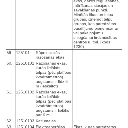
ēkas, gāzes regulēšanas,
mērīšanas stacijas un
savākšanas punkti.
Minētās ēkas un telpu
grupas, izņemot telpu
grupas, kas paredzētas
pasūtījumu pieņemšanai
vai pakalpojumu
sniegšanai tirdzniecības
centros u. tml. (kods
1230)
59.
125101
Rūpnieciskās
ražošanas ēkas
60.
12510101
Ražošanas ēkas,
kurās lielākās
telpas (pēc platības
kvadrātmetros)
augstums ir līdz 6
m (ieskaitot)
61.
12510102
Ražošanas ēkas,
kurās lielākās
telpas (pēc platības
kvadrātmetros)
augstums ir lielāks
par 6 m
62.
12510103
Katlumājas
63.
12510104
Elektroenerģijas
Ēkas, kuras paredzētas