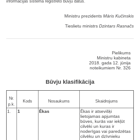
informācijas sistēmā reģistrēto būvju datus.
Ministru prezidents
Māris Kučinskis
Tieslietu ministrs
Dzintars Rasnačs
Pielikums
Ministru kabineta
2018. gada 12. jūnija
noteikumiem Nr. 326
Būvju klasifikācija
Nr.
Kods
Nosaukums
Skaidrojums
p.k.
1.
1
Ēkas
Ēkas ir atsevišķi
lietojamas apjumtas
būves, kurās var iekļūt
cilvēki un kuras ir
noderīgas vai paredzētas
cilvēku un dzīvnieku