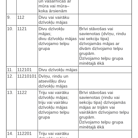
un vasarnīcas ar
mūra vai mūra–
koka ārsienām
9.
112
Divu vai vairāku
dzīvokļu mājas
10.
1121
Divu dzīvokļu
Brīvi stāvošas vai
mājas;
savienotas (dvīņu, rindu
divu dzīvokļu mājas
vai sekciju tipa)
dzīvojamo telpu
dzīvojamās mājas ar
grupa
divām dzīvojamo telpu
grupām.
Dzīvojamo telpu grupa
minētajā ēkā
11.
112101
Divu dzīvokļu mājas
12.
11210101
Dvīņu, rindu un
atsevišķu divu
dzīvokļu mājas
13.
1122
Triju vai vairāku
Brīvi stāvošas vai
dzīvokļu mājas;
savienotas (rindu vai
triju vai vairāku
sekciju tipa) dzīvojamās
dzīvokļu mājas
mājas ar trijām vai
dzīvojamo telpu
vairākām dzīvojamo telpu
grupa
grupām.
Dzīvojamo telpu grupa
minētajā ēkā
14.
112201
Triju vai vairāku