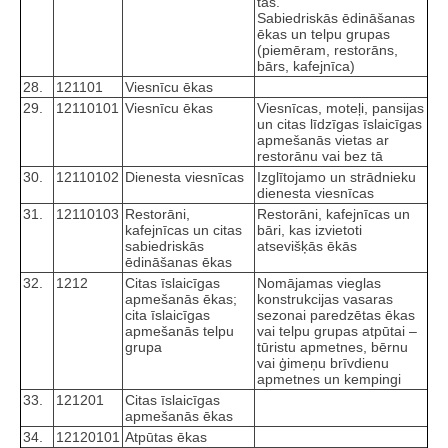
tās.
Sabiedriskās ēdināšanas
ēkas un telpu grupas
(piemēram, restorāns,
bārs, kafejnīca)
28.
121101
Viesnīcu ēkas
29.
12110101
Viesnīcu ēkas
Viesnīcas, moteļi, pansijas
un citas līdzīgas īslaicīgas
apmešanās vietas ar
restorānu vai bez tā
30.
12110102
Dienesta viesnīcas
Izglītojamo un strādnieku
dienesta viesnīcas
31.
12110103
Restorāni,
Restorāni, kafejnīcas un
kafejnīcas un citas
bāri, kas izvietoti
sabiedriskās
atsevišķās ēkās
ēdināšanas ēkas
32.
1212
Citas īslaicīgas
Nomājamas vieglas
apmešanās ēkas;
konstrukcijas vasaras
cita īslaicīgas
sezonai paredzētas ēkas
apmešanās telpu
vai telpu grupas atpūtai –
grupa
tūristu apmetnes, bērnu
vai ģimeņu brīvdienu
apmetnes un kempingi
33.
121201
Citas īslaicīgas
apmešanās ēkas
34.
12120101
Atpūtas ēkas