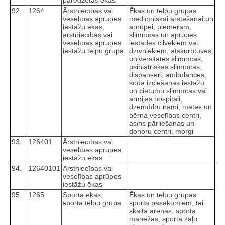
paredzētās ēkas
92.
1264
Ārstniecības vai
Ēkas un telpu grupas
veselības aprūpes
medicīniskai ārstēšanai un
iestāžu ēkas;
aprūpei, piemēram,
ārstniecības vai
slimnīcas un aprūpes
veselības aprūpes
iestādes cilvēkiem vai
iestāžu telpu grupa
dzīvniekiem, atskurbtuves,
universitātes slimnīcas,
psihiatriskās slimnīcas,
dispanseri, ambulances,
soda izciešanas iestāžu
un cietumu slimnīcas vai
armijas hospitāļi,
dzemdību nami, mātes un
bērna veselības centri,
asins pārliešanas un
donoru centri, morgi
93.
126401
Ārstniecības vai
veselības aprūpes
iestāžu ēkas
94.
12640101
Ārstniecības vai
veselības aprūpes
iestāžu ēkas
95.
1265
Sporta ēkas;
Ēkas un telpu grupas
sporta telpu grupa
sporta pasākumiem, tai
skaitā arēnas, sporta
manēžas, sporta zāļu