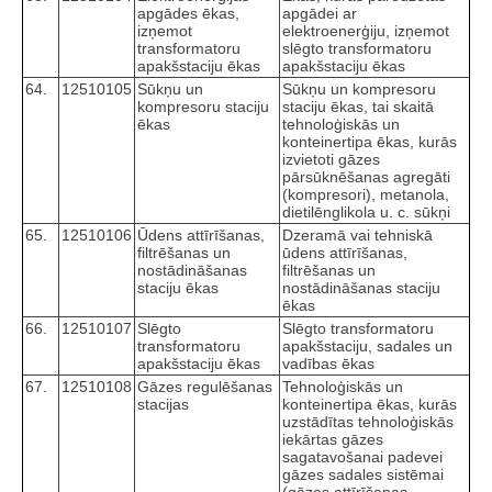
apgādes ēkas,
apgādei ar
izņemot
elektroenerģiju, izņemot
transformatoru
slēgto transformatoru
apakšstaciju ēkas
apakšstaciju ēkas
64.
12510105
Sūkņu un
Sūkņu un kompresoru
kompresoru staciju
staciju ēkas, tai skaitā
ēkas
tehnoloģiskās un
konteinertipa ēkas, kurās
izvietoti gāzes
pārsūknēšanas agregāti
(kompresori), metanola,
dietilēnglikola u. c. sūkņi
65.
12510106
Ūdens attīrīšanas,
Dzeramā vai tehniskā
filtrēšanas un
ūdens attīrīšanas,
nostādināšanas
filtrēšanas un
staciju ēkas
nostādināšanas staciju
ēkas
66.
12510107
Slēgto
Slēgto transformatoru
transformatoru
apakšstaciju, sadales un
apakšstaciju ēkas
vadības ēkas
67.
12510108
Gāzes regulēšanas
Tehnoloģiskās un
stacijas
konteinertipa ēkas, kurās
uzstādītas tehnoloģiskās
iekārtas gāzes
sagatavošanai padevei
gāzes sadales sistēmai