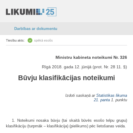
Darbības ar dokumentu
Tiesību akts:
spēkā esošs
Ministru kabineta noteikumi Nr. 326
Rīgā 2018. gada 12. jūnijā (prot. Nr. 28 11. §)
Būvju klasifikācijas noteikumi
Izdoti saskaņā ar
Statistikas likuma
21. panta
1. punktu
1. Noteikumi nosaka būvju (tai skaitā būvēs esošo telpu grupu)
klasifikāciju (turpmāk – klasifikācija) (pielikums) pēc lietošanas veida.