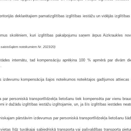
eritorijās deklarētajiem pamatizglītības izglītības iestāžu un vidējās izglītīb
us skolēniem, kuri izglītības pakalpojumu saņem ārpus Aizkraukles novada
saistošajiem noteikumiem Nr. 2023/20)
 iestādes internātu, tad kompensāciju aprēķina 100 % apmērā par divām d
.
nas izdevumu kompensācija šajos noteikumos noteiktajos gadījumos attiecas 
 par personiskā transportlīdzekļa lietošanu tiek kompensēta par vienu brau
i ir dažādu izglītības iestāžu izglītojamie, un, ja šīs izglītības iestādes neatr
miskajam pārstāvim izdevumus par personiskā transportlīdzekļa lietošanu šā
vietas līdz tuvākajai sabiedriskā transporta vai pašvaldības transporta pietur