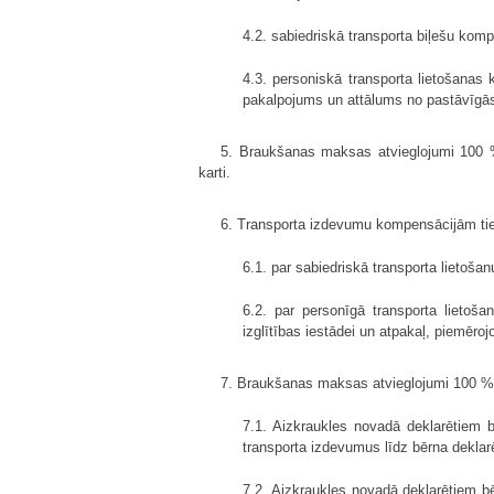
4.2. sabiedriskā transporta biļešu kom
4.3. personiskā transporta lietošana
pakalpojums un attālums no pastāvīgās dz
5. Braukšanas maksas atvieglojumi 100 % 
karti.
6. Transporta izdevumu kompensācijām tiek
6.1. par sabiedriskā transporta lietoša
6.2. par personīgā transporta lietoša
izglītības iestādei un atpakaļ, piemēr
7. Braukšanas maksas atvieglojumi 100 %
7.1. Aizkraukles novadā deklarētiem 
transporta izdevumus līdz bērna deklar
7.2. Aizkraukles novadā deklarētiem bē