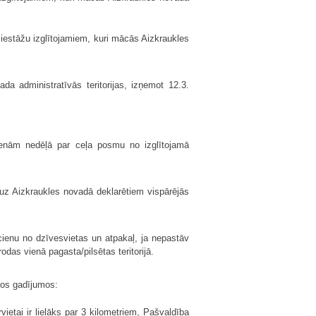
as iestāžu izglītojamiem, kuri mācās Aizkraukles
 administratīvās teritorijas, izņemot 12.3.
ienām nedēļā par ceļa posmu no izglītojamā
uz Aizkraukles novadā deklarētiem vispārējās
cienu no dzīvesvietas un atpakaļ, ja nepastāv
odas vienā pagasta/pilsētas teritorijā.
dos gadījumos:
vietai ir lielāks par 3 kilometriem, Pašvaldība