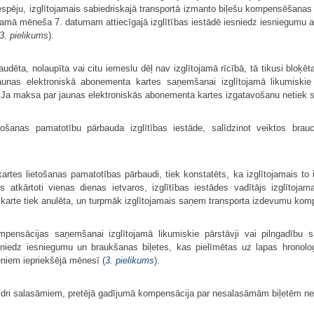
spēju, izglītojamais sabiedriskajā transportā izmanto biļešu kompensēšanas 
ākamā mēneša 7. datumam attiecīgajā izglītības iestādē iesniedz iesniegumu 
3. pielikums
).
dēta, nolaupīta vai citu iemeslu dēļ nav izglītojamā rīcībā, tā tikusi bloķēt
jaunas elektroniskā abonementa kartes saņemšanai izglītojamā likumiskie 
Ja maksa par jaunas elektroniskās abonementa kartes izgatavošanu netiek s
ošanas pamatotību pārbauda izglītības iestāde, salīdzinot veiktos brauci
rtes lietošanas pamatotības pārbaudi, tiek konstatēts, ka izglītojamais to ir
tojis atkārtoti vienas dienas ietvaros, izglītības iestādes vadītājs izglīto
 karte tiek anulēta, un turpmāk izglītojamais saņem transporta izdevumu komp
pensācijas saņemšanai izglītojamā likumiskie pārstāvji vai pilngadību s
esniedz iesniegumu un braukšanas biļetes, kas pielīmētas uz lapas hronolo
niem iepriekšējā mēnesī (
3. pielikums
).
kaidri salasāmiem, pretējā gadījumā kompensācija par nesalasāmām biļetēm ne