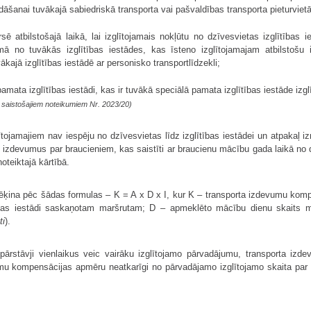
anai tuvākajā sabiedriskā transporta vai pašvaldības transporta pieturvietā 
rsē atbilstošajā laikā, lai izglītojamais nokļūtu no dzīvesvietas izglītības 
umā no tuvākās izglītības iestādes, kas īsteno izglītojamajam atbilstoš
ajā izglītības iestādē ar personisko transportlīdzekli;
amata izglītības iestādi, kas ir tuvākā speciālā pamata izglītības iestāde izgl
saistošajiem noteikumiem Nr. 2023/20)
tojamajiem nav iespēju no dzīvesvietas līdz izglītības iestādei un atpakaļ i
zdevumus par braucieniem, kas saistīti ar braucienu mācību gada laikā no dzī
oteiktajā kārtībā.
ķina pēc šādas formulas – K = A x D x I, kur K – transporta izdevumu kompe
glītības iestādi saskaņotam maršrutam; D – apmeklēto mācību dienu skaits
ti
).
 pārstāvji vienlaikus veic vairāku izglītojamo pārvadājumu, transporta iz
u kompensācijas apmēru neatkarīgi no pārvadājamo izglītojamo skaita par di