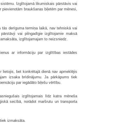
sistēmu. Izglītojamā likumiskais pārstāvis vai
ar pievienotām braukšanas biļetēm par mēnesi,
a tās derīguma termiņa laikā, nav tehniskā vai
pārstāvji vai pilngadīgie izglītojamie maksā
amaksāta, izglītojamajam to neizsniedz.
enus ar informāciju par izglītības iestādes
 lietojis, bet konkrētajā dienā nav apmeklējis
jamajam izsaka brīdinājumu. Ja pārkāpums tiek
ensāciju par iegādāto biļešu vērtību.
asniegušais izglītojamais līdz katra mēneša
ģiskā secībā, norādot maršrutu un transporta
tiek izmaksāta.