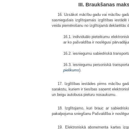
III. Braukšanas mak
16. Uzsākot mācību gadu vai mācību gada la
sasniegušais izglītojamais izglītības iestād
veida piemērošanu no izglītojamā deklarētās dzī
16.1. individuālo pieteikumu elektroni
ar ko pašvaldība ir noslēgusi pārvadāj
16.2. iesniegumu sabiedriskā transport
16.3. iesniegumu personiskā transporta
pielikums
).
17. Izglītības iestādes pirms mācību ga
sarakstu, kuriem ir tiesības saņemt elektroni
un beigu autobusa pieturu nosaukumu.
18. Izglītojamo, kuri brauc ar sabiedris
pakalpojuma sniegšanu Pašvaldība ir noslēgus
19. Elektroniskā abonementa kartes izga