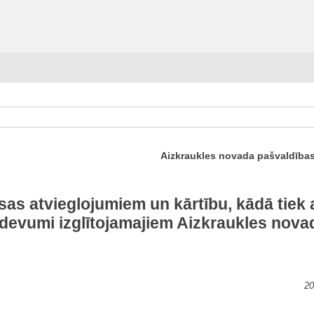
Aizkraukles novada pašvaldības
as atvieglojumiem un kārtību, kādā tiek 
zdevumi izglītojamajiem Aizkraukles nova
20