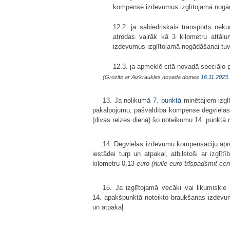
kompensē izdevumus izglītojamā nogādāš
12.2. ja sabiedriskais transports neku
atrodas vairāk kā 3 kilometru attāl
izdevumus izglītojamā nogādāšanai tuvāk
12.3. ja apmeklē citā novadā speciālo p
(Grozīts ar Aizkraukles novada domes
16.11.2023.
13. Ja nolikumā
7. punktā
minētajiem izglī
pakalpojumu, pašvaldība kompensē degvielas i
(divas reizes dienā) šo noteikumu 14. punktā n
14. Degvielas izdevumu kompensāciju aprē
iestādei turp un atpakaļ, atbilstoši ar iz
kilometru 0,13
euro (nulle euro t
rīspadsmit cen
15. Ja izglītojamā vecāki vai likumiskie
14. apakšpunktā noteikto braukšanas izdevum
un atpakaļ.