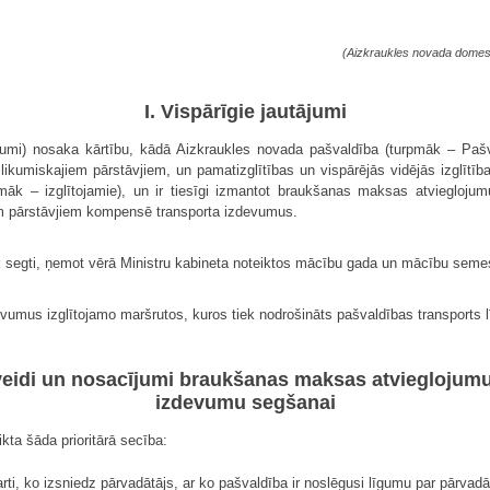
(Aizkraukles novada dome
I. Vispārīgie jautājumi
kumi) nosaka kārtību, kādā Aizkraukles novada pašvaldība (turpmāk – Paš
kumiskajiem pārstāvjiem, un pamatizglītības un vispārējās vidējās izglītības
māk – izglītojamie), un ir tiesīgi izmantot braukšanas maksas atvieglojum
em pārstāvjiem kompensē transporta izdevumus.
ek segti, ņemot vērā Ministru kabineta noteiktos mācību gada un mācību seme
mus izglītojamo maršrutos, kuros tiek nodrošināts pašvaldības transports līd
 veidi un nosacījumi braukšanas maksas atvieglojum
izdevumu segšanai
kta šāda prioritārā secība:
arti, ko izsniedz pārvadātājs, ar ko pašvaldība ir noslēgusi līgumu par pārvad