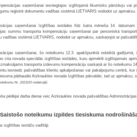
pensācijas saņemšanai iesniegtajos izglītojamā likumisko pārstāvju vai p
sniegumu reģistrē dokumentu vadības sistēmā LIETVARIS nododot uz apmaksu.
sācijas saņemšanai Izglītības iestādes līdz katra mēneša 14. datumam 
ijas summu transporta kompensāciju saņemšanai par personiskā transporta
 vadības sistēmā LIETVARIS, nododot uz apmaksu, saskaņojot ar pašvaldība
ācijas saņemšanai, šo noteikumu 12.3. apakšpunktā noteiktā gadījumā, iz
o cita novada speciālās izglītības iestādes, kuru apmeklē izglītojamais a
ot izmaksājamo transporta izdevumu kompensāciju saskaņā ar šo noteikumu 14
ntu iesniedz pašvaldības klientu apkalpošanas vai pakalpojumu centrā, kur
esuma pārbaudei Aizkraukles novada Izglītības pārvaldei, tad uz apmaksu, sa
oteikumu Nr. 2023/20 redakcijā)
ša pēdējai darba dienai veic Aizkraukles novada pašvaldības Administrācija
. Saistošo noteikumu izpildes tiesiskuma nodrošināš
 izglītības iestāžu vadītāji.