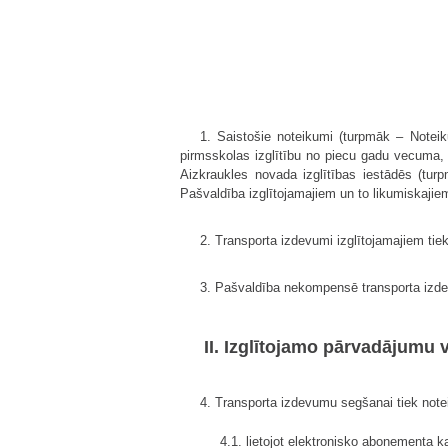
1. Saistošie noteikumi (turpmāk – Notei
pirmsskolas izglītību no piecu gadu vecuma, li
Aizkraukles novada izglītības iestādēs (turp
Pašvaldība izglītojamajiem un to likumiskaji
2. Transporta izdevumi izglītojamajiem ti
3. Pašvaldība nekompensē transporta izdevu
II. Izglītojamo pārvadājumu
4. Transporta izdevumu segšanai tiek notei
4.1. lietojot elektronisko abonementa k