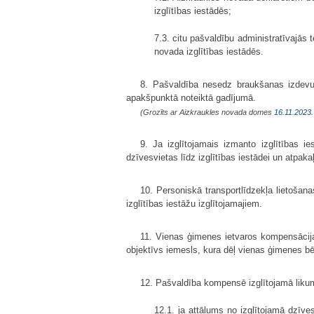
izglītības iestādēs;
7.3. citu pašvaldību administratīvajās t
novada izglītības iestādēs.
8. Pašvaldība nesedz braukšanas izdevum
apakšpunktā noteiktā gadījumā.
(Grozīts ar Aizkraukles novada domes
16.11.2023.
9. Ja izglītojamais izmanto izglītības
dzīvesvietas līdz izglītības iestādei un atpakaļ
10. Personiskā transportlīdzekļa lietoša
izglītības iestāžu izglītojamajiem.
11. Vienas ģimenes ietvaros kompensācija
objektīvs iemesls, kura dēļ vienas ģimenes bērn
12. Pašvaldība kompensē izglītojamā liku
12.1. ja attālums no izglītojamā dzīves