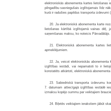
elektroniskās abonementa kartes lietošanas ie
pilngadību sasniegušais izglītojamais līdz n
kurā ir radušies papildus transporta izdevumi (
20. Ja elektroniskā abonementa karte nozau
lietošanas kārtībā izglītojamā vainas dēļ, 
saņemšanas maksu, ko noteicis Pārvadātājs. 
21. Elektroniskā abonementa kartes liet
apmeklējumiem.
22. Ja, veicot elektroniskās abonementa ka
izglītības iestādi, vai nepamatoti to ir lie
konstatēts atkārtoti, elektroniskā abonementa
23. Sabiedriskā transporta izdevumu kom
7. datumam attiecīgajā izglītības iestādē i
izmaksu kopējo summu par veiktajiem braucie
24. Biļetēs veiktajiem ierakstiem jābūt s