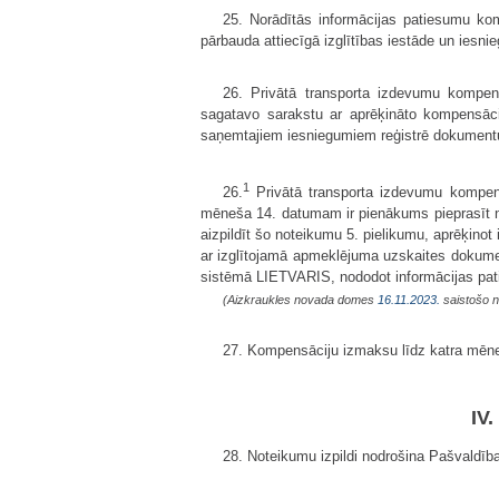
25. Norādītās informācijas patiesumu kom
pārbauda attiecīgā izglītības iestāde un ie
26. Privātā transporta izdevumu kompen
sagatavo sarakstu ar aprēķināto kompensāc
saņemtajiem iesniegumiem reģistrē dokumentu
1
26.
Privātā transporta izdevumu kompens
mēneša 14. datumam ir pienākums pieprasīt n
aizpildīt šo noteikumu 5. pielikumu, aprēķin
ar izglītojamā apmeklējuma uzskaites dokume
sistēmā LIETVARIS, nododot informācijas pati
(Aizkraukles novada domes
16.11.2023.
saistošo n
27. Kompensāciju izmaksu līdz katra mēne
IV
28. Noteikumu izpildi nodrošina Pašvaldības