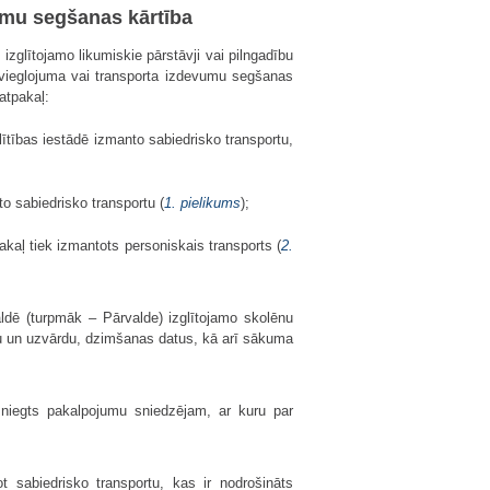
umu segšanas kārtība
zglītojamo likumiskie pārstāvji vai pilngadību
atvieglojuma vai transporta izdevumu segšanas
atpakaļ:
ītības iestādē izmanto sabiedrisko transportu,
o sabiedrisko transportu (
1. pielikums
);
kaļ tiek izmantots personiskais transports (
2.
aldē (turpmāk – Pārvalde) izglītojamo skolēnu
rdu un uzvārdu, dzimšanas datus, kā arī sākuma
esniegts pakalpojumu sniedzējam, ar kuru par
 sabiedrisko transportu, kas ir nodrošināts