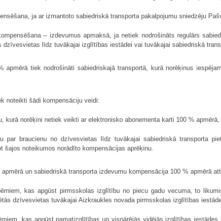
pensēšana, ja ar izmantoto sabiedriskā transporta pakalpojumu sniedzēju Paš
s kompensēšana – izdevumus apmaksā, ja netiek nodrošināts regulārs sabied
īvesvietas līdz tuvākajai izglītības iestādei vai tuvākajai sabiedriskā transpo
apmērā tiek nodrošināti sabiedriskajā transportā, kurā norēķinus iespējam
 noteikti šādi kompensāciju veidi:
nu, kurā norēķini netiek veikti ar elektronisko abonementa karti 100 % apmērā
nu par braucienu no dzīvesvietas līdz tuvākajai sabiedriskā transporta piet
ojot šajos noteikumos norādīto kompensācijas aprēķinu.
 apmērā un sabiedriskā transporta izdevumu kompensācija 100 % apmērā att
bērniem, kas apgūst pirmsskolas izglītību no piecu gadu vecuma, to likum
ētās dzīvesvietas tuvākajai Aizkraukles novada pirmsskolas izglītības iestāde
rniem, kas apgūst pamatizglītības un vispārējās vidējās izglītības iestādes