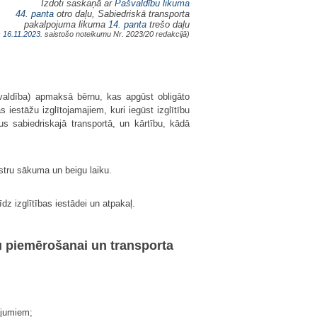
Izdoti saskaņā ar
Pašvaldību likuma
44. panta
otro daļu, Sabiedriskā transporta
pakalpojuma likuma
14. panta
trešo daļu
s
16.11.2023.
saistošo noteikumu Nr. 2023/20 redakcijā)
valdība) apmaksā bērnu, kas apgūst obligāto
 iestāžu izglītojamajiem, kuri iegūst izglītību
us sabiedriskajā transportā, un kārtību, kādā
stru sākuma un beigu laiku.
z izglītības iestādei un atpakaļ.
u piemērošanai un transporta
ājumiem;