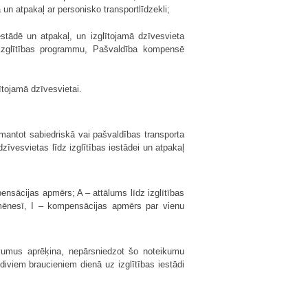
un atpakaļ ar personisko transportlīdzekli;
iestādē un atpakaļ, un izglītojamā dzīvesvieta
u izglītības programmu, Pašvaldība kompensē
ītojamā dzīvesvietai.
zmantot sabiedriskā vai pašvaldības transporta
vesvietas līdz izglītības iestādei un atpakaļ
nsācijas apmērs; A – attālums līdz izglītības
 mēnesī, I – kompensācijas apmērs par vienu
devumus aprēķina, nepārsniedzot šo noteikumu
viem braucieniem dienā uz izglītības iestādi