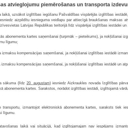
sas atvieglojumu piemērošanas un transporta izdev
ikā, uzsākot izglītības iegūšanu Pašvaldības vispārējās izglītības iestādē, i
ē iesniedz aizpildītu iesnieguma veidlapu par attiecīgā braukšanas maksas 
vesvietas Latvijas Republikas teritorijā līdz vispārējai izglītības iestādei un 
skās abonementa kartes saņemšanai (turpmāk – pieteikums), ja nokļūšanai izgl
umu līgumu;
a izmaksu kompensācijas saņemšanai, ja nokļūšanai izglītības iestādē izmant
 izmaksu kompensācijas saņemšanai, ja nokļūšanai izglītības iestādē un atpa
da sākuma (līdz
20. augustam
) iesniedz Aizkraukles novada Izglītības pārv
skā abonementa kartes. Sarakstos, norādot izglītības iestādi, izglītojamā vā
ko transportu, izmantojot elektroniskā abonementa kartes, saraksts tiek i
i līgumu.
tavošanas laikā vai situācijā, kad izglītojamajam nav iespējams izmantot