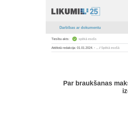
Darbības ar dokumentu
Tiesību akts:
spēkā esošs
Attēlotā redakcija: 01.01.2024. - ... /
Spēkā esošā
Par braukšanas maks
i