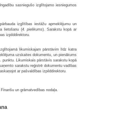
ilngadību sasniegušo izglītojamo iesniegumos
pārbauda izglītības iestāžu apmeklējumu un
 lietošanu (
4. pielikums
). Sarakstu kopā ar
s izpilddirektoru.
glītojamā likumiskajam pārstāvim līdz katra
pmeklējuma uzskaites dokumentu, un pienākums
. punktu. Likumiskais pārstāvis sarakstu kopā
 saņemto sarakstu reģistrē dokumentu vadības
skaņojot ar pašvaldības izpilddirektoru.
s Finanšu un grāmatvedības nodaļa.
ana