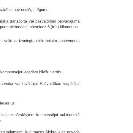
valdībai nav noslēgts līgums;
riskā transporta vai pašvaldības pārvadājuma
rta pieturvietai pārsniedz 3 (trīs) kilometrus.
s veikt ar izsniegto elektronisko abonementa
, kompensējot iegādāto biļešu vērtību;
urvietai vai tuvākajai Pašvaldības vispārējai
iecas uz:
iskajiem pārstāvjiem kompensējot sabiedriskā
i;
 izglītojamiem, kuri mācās Aizkraukles novada