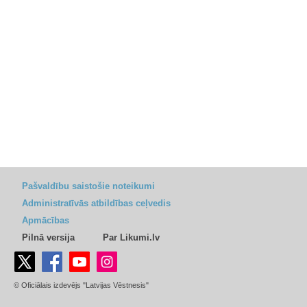
Pašvaldību saistošie noteikumi
Administratīvās atbildības ceļvedis
Apmācības
Pilnā versija
Par Likumi.lv
© Oficiālais izdevējs "Latvijas Vēstnesis"