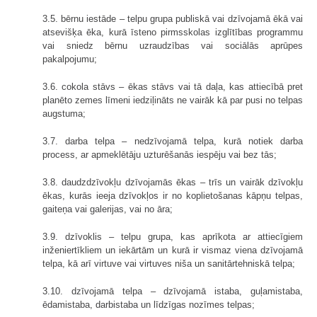
3.5. bērnu iestāde – telpu grupa publiskā vai dzīvojamā ēkā vai
atsevišķa ēka, kurā īsteno pirmsskolas izglītības programmu
vai sniedz bērnu uzraudzības vai sociālās aprūpes
pakalpojumu;
3.6. cokola stāvs – ēkas stāvs vai tā daļa, kas attiecībā pret
planēto zemes līmeni iedziļināts ne vairāk kā par pusi no telpas
augstuma;
3.7. darba telpa – nedzīvojamā telpa, kurā notiek darba
process, ar apmeklētāju uzturēšanās iespēju vai bez tās;
3.8.
daudzdzīvokļu dzīvojamās ēkas – trīs un vairāk dzīvokļu
ēkas, kurās ieeja dzīvokļos ir no koplietošanas kāpņu telpas,
gaiteņa vai galerijas, vai no āra;
3.9. dzīvoklis – telpu grupa, kas aprīkota ar attiecīgiem
inženiertīkliem un iekārtām un kurā ir vismaz viena dzīvojamā
telpa, kā arī virtuve vai virtuves niša un sanitārtehniskā telpa;
3.10. dzīvojamā telpa – dzīvojamā istaba, guļamistaba,
ēdamistaba, darbistaba un līdzīgas nozīmes telpas;