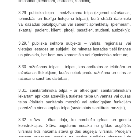
lietošanai (piemēram, estrādes, stadioni);
3.29. publiska telpa – nedzīvojama telpa (izņemot ražošanas,
tehniskās un līdzīga lietojuma telpas), kurā strādā darbinieki
vai dažādus pakalpojumus var saņemt apmeklētāji (piemēram,
skatītāji, pacienti, klienti, pircēji, pasažieri, studenti, audzēkņi);
1
3.29.
publiskā sektora subjekts – valsts, reģionālās vai
vietējās iestādes un subjekti, ko minētās iestādes tieši finansē
un pārvalda, bet kam nav komerciāla vai rūpnieciska rakstura;
3.30. ražošanas telpas – telpas, kas aprīkotas ar iekārtām un
ražošanas līdzekļiem, kurās notiek preču ražošana un citas ar
ražošanu saistītas darbības;
3.31. sanitārtehniskā telpa – ar attiecīgām sanitārtehniskām
iekārtām aprīkota atsevišķa tualetes telpa un vannas vai dušas
telpa (dalītais sanitārais mezgls) vai attiecīgajām funkcijām
paredzēta viena kopīga telpa (savietotais sanitārais mezgls);
3.32. stāvs – ēkas daļa, ko norobežo grīdas un griestu
konstrukcijas. Stāva augstumu nosaka no grīdas augšējās
virsmas līdz nākamā stāva grīdas augšējai virsmai. Pēdējam