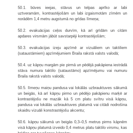
50.1. būves ieejas, stāvus un telpas aprīko ar labi
uztveramām, kontrastējošām un labi izgaismotām zīmēm un
norādēm 1,4 metru augstumā no grīdas līmeņa;
50.2. evakuācijas ceļos durvīm, kā arī grīdām un citām
apdares virsmām jābūt savstarpēji kontrastējošām;
50.3. evakuācijas izeju apzīmē ar vizuāliem un taktiliem
(sataustāmiem) apzīmējumiem Braila rakstā valsts valodā;
50.4. uz kāpņu margām pie pirmā un pēdējā pakāpiena iestrādā
stāva numura taktilo (sataustāmo) apzīmējumu vai numuru
Braila rakstā valsts valodā;
50.5. līmeņu maiņu pandusa vai lokālās uzbrauktuves sākumā
un beigās, kā arī kāpņu pirmo un pēdējo pakāpienu marķē ar
kontrastējošu ne mazāk kā 5 cm platu svītru visā kāpņu,
pandusa vai lokālās uzbrauktuves platumā vai citādi nodrošina
skaidru vizuāli konstrastējošu akcentu;
50.6. kāpņu sākumā un beigās 0,3–0,5 metrus pirms kāpnēm
visā kāpņu platumā izveido 0,4 metrus platu taktilo virsmu, kas