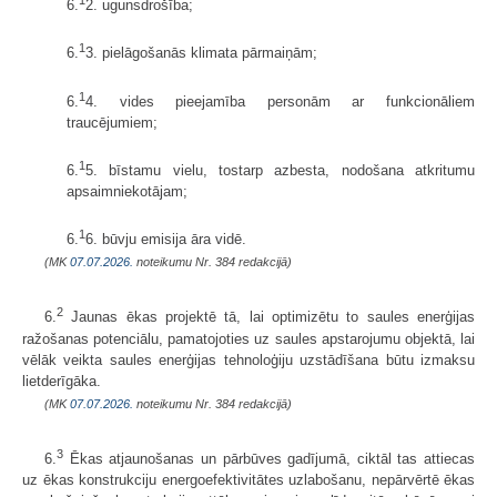
6.
2. ugunsdrošība;
1
6.
3. pielāgošanās klimata pārmaiņām;
1
6.
4. vides pieejamība personām ar funkcionāliem
traucējumiem;
1
6.
5. bīstamu vielu, tostarp azbesta, nodošana atkritumu
apsaimniekotājam;
1
6.
6. būvju emisija āra vidē.
(MK
07.07.2026.
noteikumu Nr. 384 redakcijā)
2
6.
Jaunas ēkas projektē tā, lai optimizētu to saules enerģijas
ražošanas potenciālu, pamatojoties uz saules apstarojumu objektā, lai
vēlāk veikta saules enerģijas tehnoloģiju uzstādīšana būtu izmaksu
lietderīgāka.
(MK
07.07.2026.
noteikumu Nr. 384 redakcijā)
3
6.
Ēkas atjaunošanas un pārbūves gadījumā, ciktāl tas attiecas
uz ēkas konstrukciju energoefektivitātes uzlabošanu, nepārvērtē ēkas