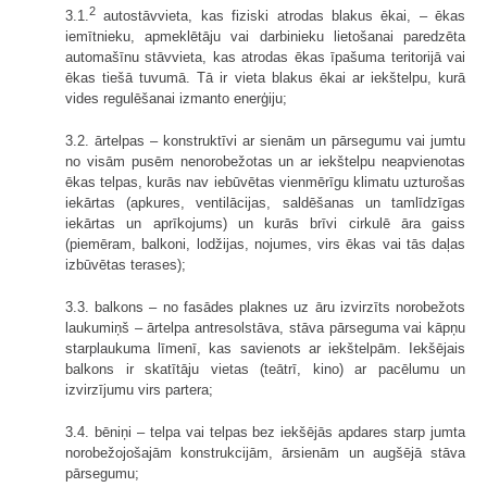
2
3.1.
autostāvvieta, kas fiziski atrodas blakus ēkai, – ēkas
iemītnieku, apmeklētāju vai darbinieku lietošanai paredzēta
automašīnu stāvvieta, kas atrodas ēkas īpašuma teritorijā vai
ēkas tiešā tuvumā. Tā ir vieta blakus ēkai ar iekštelpu, kurā
vides regulēšanai izmanto enerģiju;
3.2. ārtelpas – konstruktīvi ar sienām un pārsegumu vai jumtu
no visām pusēm nenorobežotas un ar iekštelpu neapvienotas
ēkas telpas, kurās nav iebūvētas vienmērīgu klimatu uzturošas
iekārtas (apkures, ventilācijas, saldēšanas un tamlīdzīgas
iekārtas un aprīkojums) un kurās brīvi cirkulē āra gaiss
(piemēram, balkoni, lodžijas, nojumes, virs ēkas vai tās daļas
izbūvētas terases);
3.3. balkons – no fasādes plaknes uz āru izvirzīts norobežots
laukumiņš – ārtelpa antresolstāva, stāva pārseguma vai kāpņu
starplaukuma līmenī, kas savienots ar iekštelpām. Iekšējais
balkons ir skatītāju vietas (teātrī, kino) ar pacēlumu un
izvirzījumu virs partera;
3.4. bēniņi – telpa vai telpas bez iekšējās apdares starp jumta
norobežojošajām konstrukcijām, ārsienām un augšējā stāva
pārsegumu;