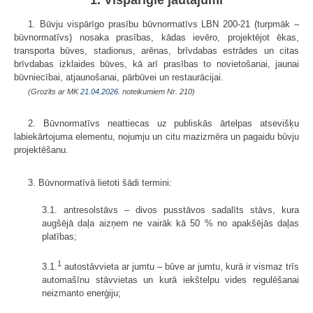
1. Būvju vispārīgo prasību būvnormatīvs LBN 200-21 (turpmāk –
būvnormatīvs) nosaka prasības, kādas ievēro, projektējot ēkas,
transporta būves, stadionus, arēnas, brīvdabas estrādes un citas
brīvdabas izklaides būves, kā arī prasības to novietošanai, jaunai
būvniecībai, atjaunošanai, pārbūvei un restaurācijai.
(Grozīts ar MK
21.04.2026.
noteikumiem Nr. 210)
2. Būvnormatīvs neattiecas uz publiskās ārtelpas atsevišķu
labiekārtojuma elementu, nojumju un citu mazizmēra un pagaidu būvju
projektēšanu.
3. Būvnormatīvā lietoti šādi termini:
3.1. antresolstāvs – divos pusstāvos sadalīts stāvs, kura
augšējā daļa aizņem ne vairāk kā 50 % no apakšējās daļas
platības;
1
3.1.
autostāvvieta ar jumtu – būve ar jumtu, kurā ir vismaz trīs
automašīnu stāvvietas un kurā iekštelpu vides regulēšanai
neizmanto enerģiju;