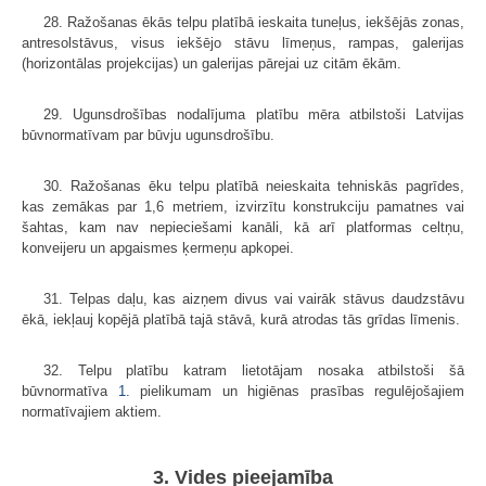
28. Ražošanas ēkās telpu platībā ieskaita tuneļus, iekšējās zonas,
antresolstāvus, visus iekšējo stāvu līmeņus, rampas, galerijas
(horizontālas projekcijas) un galerijas pārejai uz citām ēkām.
29. Ugunsdrošības nodalījuma platību mēra atbilstoši Latvijas
būvnormatīvam par būvju ugunsdrošību.
30. Ražošanas ēku telpu platībā neieskaita tehniskās pagrīdes,
kas zemākas par 1,6 metriem, izvirzītu konstrukciju pamatnes vai
šahtas, kam nav nepieciešami kanāli, kā arī platformas celtņu,
konveijeru un apgaismes ķermeņu apkopei.
31. Telpas daļu, kas aizņem divus vai vairāk stāvus daudzstāvu
ēkā, iekļauj kopējā platībā tajā stāvā, kurā atrodas tās grīdas līmenis.
32. Telpu platību katram lietotājam nosaka atbilstoši šā
būvnormatīva
1.
pielikumam un higiēnas prasības regulējošajiem
normatīvajiem aktiem.
3. Vides pieejamība