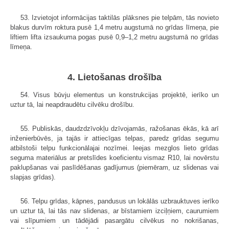
53. Izvietojot informācijas taktilās plāksnes pie telpām, tās novieto
blakus durvīm roktura pusē 1,4 metru augstumā no grīdas līmeņa, pie
liftiem lifta izsaukuma pogas pusē 0,9–1,2 metru augstumā no grīdas
līmeņa.
4. Lietošanas drošība
54. Visus būvju elementus un konstrukcijas projektē, ierīko un
uztur tā, lai neapdraudētu cilvēku drošību.
55. Publiskās, daudzdzīvokļu dzīvojamās, ražošanas ēkās, kā arī
inženierbūvēs, ja tajās ir attiecīgas telpas, paredz grīdas segumu
atbilstoši telpu funkcionālajai nozīmei. Ieejas mezglos lieto grīdas
seguma materiālus ar pretslīdes koeficientu vismaz R10, lai novērstu
paklupšanas vai paslīdēšanas gadījumus (piemēram, uz slidenas vai
slapjas grīdas).
56. Telpu grīdas, kāpnes, pandusus un lokālās uzbrauktuves ierīko
un uztur tā, lai tās nav slidenas, ar bīstamiem izciļņiem, caurumiem
vai slīpumiem un tādējādi pasargātu cilvēkus no nokrišanas,