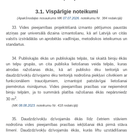
3.1. Vispārīgie noteikumi
(Apakšnodaļas nosaukums MK
07.07.2026.
noteikumu Nr. 384 redakcijā)
33. Vides pieejamības projektēšanā izmanto pētījumos paustās
atziņas par universālā dizaina izmantošanu, kā arī Latvijā un citās
valstīs izstrādātās un aprobētās vadlīnijas, metodiskos ieteikumus un
standartus.
34. Publiskajās ēkās un publiskajās telpās, tai skaitā biroju ēkās
un telpu grupās, un cita publiska lietošanas veida telpās, kuras
atrodas ražošanas ēkās, kā arī publisko ēku teritorijā un
daudzdzīvokļu dzīvojamo ēku teritorijā nodrošina piekļuvi cilvēkiem ar
funkcionāliem traucējumiem, izmantojot patstāvīgai lietošanai
piemērotus risinājumus. Vides pieejamības prasības var nepiemērot
biroju telpām, ja to summārā platība ražošanas ēkās nepārsniedz
2
30 m
.
(MK
08.08.2023.
noteikumu Nr. 418 redakcijā)
35. Daudzdzīvokļu dzīvojamās ēkās līdz četriem stāviem
nodrošina vides pieejamības prasības iekļūšanai ēkā pirmā stāva
līmenī. Daudzdzīvokļu dzīvojamās ēkās, kurās liftu uzstādīšanas