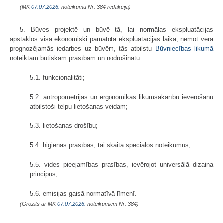
(MK
07.07.2026.
noteikumu Nr. 384 redakcijā)
5. Būves projektē un būvē tā, lai normālas ekspluatācijas
apstākļos visā ekonomiski pamatotā ekspluatācijas laikā, ņemot vērā
prognozējamās iedarbes uz būvēm, tās atbilstu
Būvniecības likumā
noteiktām būtiskām prasībām un nodrošinātu:
5.1. funkcionalitāti;
5.2. antropometrijas un ergonomikas likumsakarību ievērošanu
atbilstoši telpu lietošanas veidam;
5.3. lietošanas drošību;
5.4. higiēnas prasības, tai skaitā speciālos noteikumus;
5.5. vides pieejamības prasības, ievērojot universālā dizaina
principus;
5.6. emisijas gaisā normatīvā līmenī.
(Grozīts ar MK
07.07.2026.
noteikumiem Nr. 384)