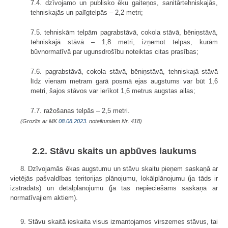
7.4. dzīvojamo un publisko ēku gaiteņos, sanitārtehniskajās,
tehniskajās un palīgtelpās – 2,2 metri;
7.5. tehniskām telpām pagrabstāvā, cokola stāvā, bēniņstāvā,
tehniskajā stāvā – 1,8 metri, izņemot telpas, kurām
būvnormatīvā par ugunsdrošību noteiktas citas prasības;
7.6. pagrabstāvā, cokola stāvā, bēniņstāvā, tehniskajā stāvā
līdz vienam metram garā posmā ejas augstums var būt 1,6
metri, šajos stāvos var ierīkot 1,6 metrus augstas ailas;
7.7. ražošanas telpās – 2,5 metri.
(Grozīts ar MK
08.08.2023.
noteikumiem Nr. 418)
2.2. Stāvu skaits un apbūves laukums
8. Dzīvojamās ēkas augstumu un stāvu skaitu pieņem saskaņā ar
vietējās pašvaldības teritorijas plānojumu, lokālplānojumu (ja tāds ir
izstrādāts) un detālplānojumu (ja tas nepieciešams saskaņā ar
normatīvajiem aktiem).
9. Stāvu skaitā ieskaita visus izmantojamos virszemes stāvus, tai