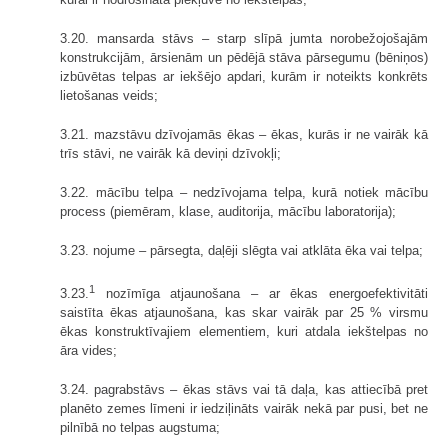
3.20. mansarda stāvs – starp slīpā jumta norobežojošajām
konstrukcijām, ārsienām un pēdējā stāva pārsegumu (bēniņos)
izbūvētas telpas ar iekšējo apdari, kurām ir noteikts konkrēts
lietošanas veids;
3.21. mazstāvu dzīvojamās ēkas – ēkas, kurās ir ne vairāk kā
trīs stāvi, ne vairāk kā deviņi dzīvokļi;
3.22. mācību telpa – nedzīvojama telpa, kurā notiek mācību
process (piemēram, klase, auditorija, mācību laboratorija);
3.23. nojume – pārsegta, daļēji slēgta vai atklāta ēka vai telpa;
1
3.23.
nozīmīga atjaunošana – ar ēkas energoefektivitāti
saistīta ēkas atjaunošana, kas skar vairāk par 25 % virsmu
ēkas konstruktīvajiem elementiem, kuri atdala iekštelpas no
āra vides;
3.24. pagrabstāvs – ēkas stāvs vai tā daļa, kas attiecībā pret
planēto zemes līmeni ir iedziļināts vairāk nekā par pusi, bet ne
pilnībā no telpas augstuma;