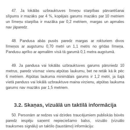
47. Ja lokālās uzbrauktuves līmeņu starpības pārvarēšanai
slīpums ir mazāks par 4 %, kopējais garums mazāks par 10 metriem
un līmeņu starpība ir mazāka par 0,2 metriem, margas un apmales
nav jāparedz.
48. Pandusa abās pusēs paredz margas ar rokturiem divos
līmeņos ar augstumu 0,70 metri un 1,1 metrs no grīdas līmeņa.
Pandusu aprīko ar apmalēm visā tā garumā 0,1 metra augstumā.
49. Ja pandusa vai lokālās uzbrauktuves garums pārsniedz 10
metrus, paredz vismaz vienu atpūtas laukumu, bet ne retāk kā ik pēc
6 metriem. Atpūtas laukuma minimālais garums ir 1,2 metri, ja šajā
vietā panduss vai lokālā uzbrauktuve maina virzienu, atpūtas laukuma
garums nav mazāks par 1,5 metriem.
3.2. Skaņas, vizuālā un taktilā informācija
50. Personām ar redzes vai dzirdes traucējumiem publiskās būvēs
paredz iespēju saņemt nepieciešamo balss, vizuālo (vizuālo
trauksmes signālu) un taktilo (taustāmo) informāciju: