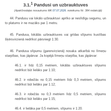
1
3.1.
Pandusi un uzbrauktuves
(Apakšnodaļas nosaukums MK
07.07.2026.
noteikumu Nr. 384 redakcijā)
44. Pandusu vai lokālo uzbrauktuvi aprīko ar neslīdīgu segumu, un
to platums ir ne mazāks par 1 metru.
45. Pandusa, lokālās uzbrauktuves vai grīdas slīpums kustības
šķērsvirzienā nedrīkst pārsniegt 1:30.
46. Pandusa slīpumu (garenvirzienā) nosaka atkarībā no līmeņu
starpības, kas jāpārvar. Ja kopējā līmeņu starpība, kas jāpārvar:
46.1. ir līdz 0,15 metriem, lokālās uzbrauktuves slīpums
nedrīkst būt lielāks par 1:10;
46.2. ir robežās no 0,15 metriem līdz 0,3 metriem, slīpums
nedrīkst būt lielāks par 1:12;
46.3. ir robežās no 0,3 metriem līdz 0,5 metriem, slīpums
nedrīkst būt lielāks par 1:15;
46.4. ir lielāka par 0,5 metriem, slīpums ir 1:20.