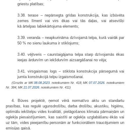
griestu platības;
3.38. terase – nepārsegta grīdas konstrukcija, kas izbūvēta
zemes līmenī vai virs ēkas vai tās daļas, vai atsevišķi
kā ārtelpas labiekārtojuma elements;
3.39. veranda – neapkurināma dzīvojamā telpa, kurā vairāk par
50 % no sienu laukuma ir stiklojums;
3.40. vējtveris – caurstaigājama telpa starp dzīvojamās ēkas
ieejas ārdurvīm un iekšdurvīm aizsargāšanai no vēja;
3.41. virsgaismas logs – stiklota konstrukcija pārsegumā vai
jumta konstrukcijā telpu izgaismošanai.
(Grozīts ar MK
08.08.2023.
noteikumiem Nr. 418; MK
07.07.2026.
noteikumiem
Nr. 384; MK
21.07.2026.
noteikumiem Nr. 411)
4. Būves projektē, ņemot vērā normatīvo aktu un standartu
prasības, kas regulē ugunsdrošību, darba drošību, akustiku, higiēnu,
optimālu iekštelpu vides kvalitāti, pielāgošanos klimata pārmaiņām un
oglekļa piesaistījumiem, kas saistīti ar oglekļa uzglabāšanu ēkās vai
uz tām, vides pieejamību personām ar funkcionāliem traucējumiem un
emisijas gaisā.