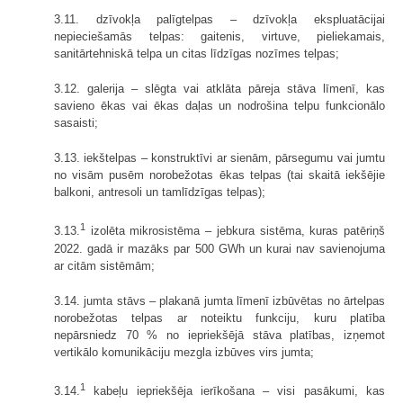
3.11. dzīvokļa palīgtelpas – dzīvokļa ekspluatācijai
nepieciešamās telpas: gaitenis, virtuve, pieliekamais,
sanitārtehniskā telpa un citas līdzīgas nozīmes telpas;
3.12. galerija – slēgta vai atklāta pāreja stāva līmenī, kas
savieno ēkas vai ēkas daļas un nodrošina telpu funkcionālo
sasaisti;
3.13. iekštelpas – konstruktīvi ar sienām, pārsegumu vai jumtu
no visām pusēm norobežotas ēkas telpas (tai skaitā iekšējie
balkoni, antresoli un tamlīdzīgas telpas);
1
3.13.
izolēta mikrosistēma – jebkura sistēma, kuras patēriņš
2022. gadā ir mazāks par 500 GWh un kurai nav savienojuma
ar citām sistēmām;
3.14. jumta stāvs – plakanā jumta līmenī izbūvētas no ārtelpas
norobežotas telpas ar noteiktu funkciju, kuru platība
nepārsniedz 70 % no iepriekšējā stāva platības, izņemot
vertikālo komunikāciju mezgla izbūves virs jumta;
1
3.14.
kabeļu iepriekšēja ierīkošana – visi pasākumi, kas