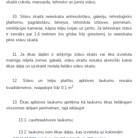
skaitā cokola, mansarda, tehnisko un jumta stāvu.
10. Stāvu skaitā neieskaita antresolstāvu, galeriju, tehnoloģisko
platformu, pagrabstāvu, bēniņus, tehniskās izbūves, piemēram,
ventilācijas kameras, kāpņu telpu izejas uz jumtu. Ja tehniskais stāvs
ir zemāks par 1,6 metriem (no grīdas līdz griestiem), to neieskaita
pilno stāvu skaitā.
11. Ja ēkas daļām ir atšķirīgs stāvu skaits vai ēka izvietota
mainīga reljefa zemes gabalā, stāvu skaitu nosaka atsevišķi katrai
ēkas daļai un uzskaitē norāda lielāko stāvu skaitu.
12. Stāvu un telpu platību, apbūves laukumu nosaka
2
kvadrātmetros, noapaļojot līdz 0,1 m
.
13. Ēkas apbūves laukumu aprēķina kā laukumu ēkas lielākajam
virszemes ārējam perimetram, tajā iekļaujot:
13.1. caurbrauktuves laukumu;
13.2. laukumu zem ēkas daļas, kas izvietota uz kolonnām.