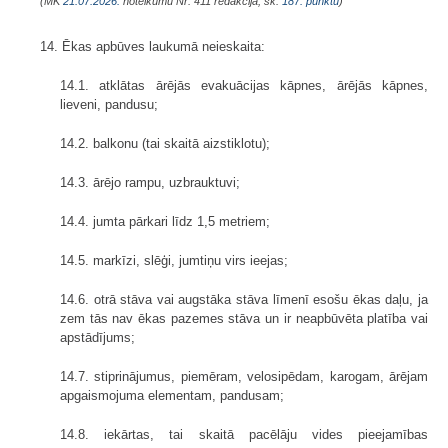
(MK
21.07.2026.
noteikumu Nr. 411 redakcijā; sk.
187. punktu
)
14. Ēkas apbūves laukumā neieskaita:
14.1. atklātas ārējās evakuācijas kāpnes, ārējās kāpnes,
lieveni, pandusu;
14.2. balkonu (tai skaitā aizstiklotu);
14.3. ārējo rampu, uzbrauktuvi;
14.4. jumta pārkari līdz 1,5 metriem;
14.5. markīzi, slēģi, jumtiņu virs ieejas;
14.6. otrā stāva vai augstāka stāva līmenī esošu ēkas daļu, ja
zem tās nav ēkas pazemes stāva un ir neapbūvēta platība vai
apstādījums;
14.7. stiprinājumus, piemēram, velosipēdam, karogam, ārējam
apgaismojuma elementam, pandusam;
14.8. iekārtas, tai skaitā pacēlāju vides pieejamības