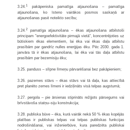
1
3.24.
pakāpeniska pamatīga atjaunošana – pamatīga
atjaunošana, ko īsteno vairākos posmos saskaņā ar
atjaunošanas pasē noteikto secību;
2
3.24.
pamatīga atjaunošana – ēkas atjaunošana atbilstoši
principam "energoefektivitāte pirmajā vietā", koncentrējoties uz
būtiskiem ēkas elementiem, lai ēka vai ēkas daļa atbilstu
prasībām par gandrīz nulles enerģijas ēku. Pēc 2030. gada 1.
janvāra tā ir ēkas atjaunošana, lai ēka vai tās daļa atbilstu
prasībām par bezemisiju ēku;
3.25. panduss – slīpne līmeņu pārvarēšanai bez pakāpieniem;
3.26. pazemes stāvs – ēkas stāvs vai tā daļa, kas attiecībā
pret planēto zemes līmeni ir iedziļināts visā telpas augstumā;
3.27. pergola – pie ārsienas stiprināts režģots pārsegums vai
brīvstāvoša statņu–siju konstrukcija;
3.28. publiska būve – ēka, kurā vairāk nekā 50 % ēkas kopējās
platības ir publiskas telpas vai telpas publiskas funkcijas
nodrošināšanai, vai inženierbūve, kura paredzēta publiskai