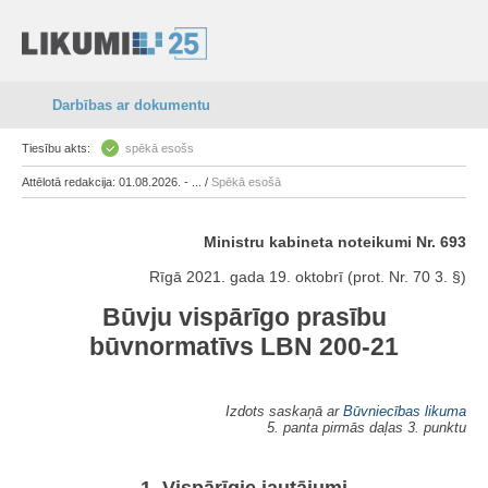
Darbības ar dokumentu
Tiesību akts:
spēkā esošs
Attēlotā redakcija: 01.08.2026. - ... /
Spēkā esošā
Ministru kabineta noteikumi Nr. 693
Rīgā 2021. gada 19. oktobrī (prot. Nr. 70 3. §)
Būvju vispārīgo prasību
būvnormatīvs LBN 200-21
Izdots saskaņā ar
Būvniecības likuma
5. panta pirmās daļas 3. punktu
1. Vispārīgie jautājumi