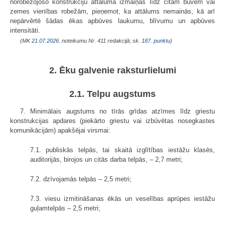
norobežojošo konstrukciju attāluma izmaiņas līdz citām būvēm vai
zemes vienības robežām, pieņemot, ka attālums nemainās, kā arī
nepārvērtē šādas ēkas apbūves laukumu, blīvumu un apbūves
intensitāti.
(MK
21.07.2026.
noteikumu Nr. 411 redakcijā; sk.
187. punktu
)
2. Ēku galvenie raksturlielumi
2.1. Telpu augstums
7. Minimālais augstums no tīrās grīdas atzīmes līdz griestu
konstrukcijas apdares (piekārto griestu vai izbūvētas nosegkastes
komunikācijām) apakšējai virsmai:
7.1. publiskās telpās, tai skaitā izglītības iestāžu klasēs,
auditorijās, birojos un citās darba telpās, – 2,7 metri;
7.2. dzīvojamās telpās – 2,5 metri;
7.3. viesu izmitināšanas ēkās un veselības aprūpes iestāžu
guļamtelpās – 2,5 metri;