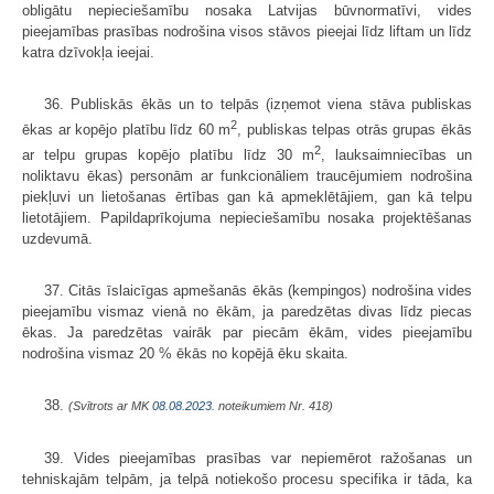
obligātu nepieciešamību nosaka Latvijas būvnormatīvi, vides
pieejamības prasības nodrošina visos stāvos pieejai līdz liftam un līdz
katra dzīvokļa ieejai.
36. Publiskās ēkās un to telpās (izņemot viena stāva publiskas
2
ēkas ar kopējo platību līdz 60 m
, publiskas telpas otrās grupas ēkās
2
ar telpu grupas kopējo platību līdz 30 m
, lauksaimniecības un
noliktavu ēkas) personām ar funkcionāliem traucējumiem nodrošina
piekļuvi un lietošanas ērtības gan kā apmeklētājiem, gan kā telpu
lietotājiem. Papildaprīkojuma nepieciešamību nosaka projektēšanas
uzdevumā.
37. Citās īslaicīgas apmešanās ēkās (kempingos) nodrošina vides
pieejamību vismaz vienā no ēkām, ja paredzētas divas līdz piecas
ēkas. Ja paredzētas vairāk par piecām ēkām, vides pieejamību
nodrošina vismaz 20 % ēkās no kopējā ēku skaita.
38.
(Svītrots ar MK
08.08.2023.
noteikumiem Nr. 418)
39. Vides pieejamības prasības var nepiemērot ražošanas un
tehniskajām telpām, ja telpā notiekošo procesu specifika ir tāda, ka