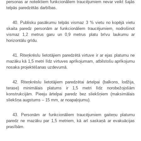
personas ar noteiktiem funkcionāliem traucējumiem nevar veikt šajās
telpās paredzētās darbības.
40. Publisku pasākumu telpās vismaz 3 % vietu no kopējā vietu
skaita paredz personām ar funkcionāliem traucējumiem, nodrošinot
vismaz 1,2 metrus garu un 0,9 metrus platu brīvu laukumu ar
horizontālu grīdu.
41. Riteņkrēslu lietotājiem paredzētā virtuve ir ar ejas platumu ne
mazāku kā 1,5 metri līdz virtuves aprīkojumam, atbilstošu aprīkojumu
nosaka projektēšanas uzdevumā.
42. Riteņkrēslu lietotājiem paredzētai ārtelpai (balkons, lodžija,
terase) minimālais platums ir 1,5 metri līdz norobežojošām
konstrukcijām. Pieeju ārtelpai paredz bez sliekšņiem (maksimālais
sliekšņa augstums – 15 mm, ar noapaļojumu).
43. Personām ar funkcionāliem traucējumiem gaiteņu platumu
paredz ne mazāku par 1,5 metriem, kā arī saskaņā ar evakuācijas
prasībām.