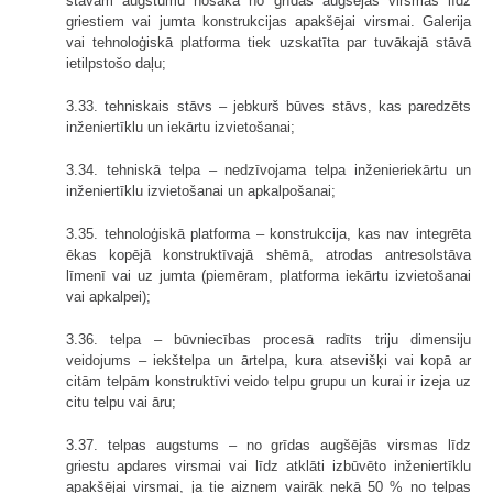
stāvam augstumu nosaka no grīdas augšējās virsmas līdz
griestiem vai jumta konstrukcijas apakšējai virsmai. Galerija
vai tehnoloģiskā platforma tiek uzskatīta par tuvākajā stāvā
ietilpstošo daļu;
3.33. tehniskais stāvs – jebkurš būves stāvs, kas paredzēts
inženiertīklu un iekārtu izvietošanai;
3.34. tehniskā telpa – nedzīvojama telpa inženieriekārtu un
inženiertīklu izvietošanai un apkalpošanai;
3.35. tehnoloģiskā platforma – konstrukcija, kas nav integrēta
ēkas kopējā konstruktīvajā shēmā, atrodas antresolstāva
līmenī vai uz jumta (piemēram, platforma iekārtu izvietošanai
vai apkalpei);
3.36. telpa – būvniecības procesā radīts triju dimensiju
veidojums – iekštelpa un ārtelpa, kura atsevišķi vai kopā ar
citām telpām konstruktīvi veido telpu grupu un kurai ir izeja uz
citu telpu vai āru;
3.37. telpas augstums – no grīdas augšējās virsmas līdz
griestu apdares virsmai vai līdz atklāti izbūvēto inženiertīklu
apakšējai virsmai, ja tie aizņem vairāk nekā 50 % no telpas