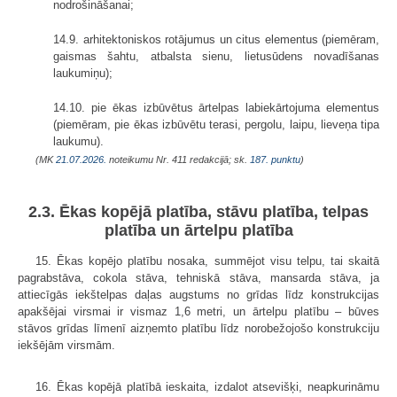
nodrošināšanai;
14.9. arhitektoniskos rotājumus un citus elementus (piemēram,
gaismas šahtu, atbalsta sienu, lietusūdens novadīšanas
laukumiņu);
14.10. pie ēkas izbūvētus ārtelpas labiekārtojuma elementus
(piemēram, pie ēkas izbūvētu terasi, pergolu, laipu, lieveņa tipa
laukumu).
(MK
21.07.2026.
noteikumu Nr. 411 redakcijā; sk.
187. punktu
)
2.3. Ēkas kopējā platība, stāvu platība, telpas
platība un ārtelpu platība
15. Ēkas kopējo platību nosaka, summējot visu telpu, tai skaitā
pagrabstāva, cokola stāva, tehniskā stāva, mansarda stāva, ja
attiecīgās iekštelpas daļas augstums no grīdas līdz konstrukcijas
apakšējai virsmai ir vismaz 1,6 metri, un ārtelpu platību – būves
stāvos grīdas līmenī aizņemto platību līdz norobežojošo konstrukciju
iekšējām virsmām.
16. Ēkas kopējā platībā ieskaita, izdalot atsevišķi, neapkurināmu