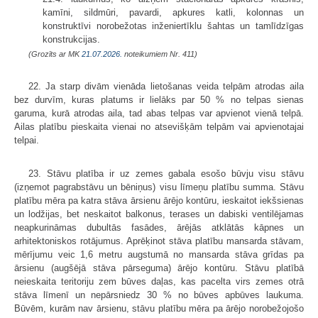
kamīni, sildmūri, pavardi, apkures katli, kolonnas un
konstruktīvi norobežotas inženiertīklu šahtas un tamlīdzīgas
konstrukcijas.
(Grozīts ar MK
21.07.2026.
noteikumiem Nr. 411)
22. Ja starp divām vienāda lietošanas veida telpām atrodas aila
bez durvīm, kuras platums ir lielāks par 50 % no telpas sienas
garuma, kurā atrodas aila, tad abas telpas var apvienot vienā telpā.
Ailas platību pieskaita vienai no atsevišķām telpām vai apvienotajai
telpai.
23. Stāvu platība ir uz zemes gabala esošo būvju visu stāvu
(izņemot pagrabstāvu un bēniņus) visu līmeņu platību summa. Stāvu
platību mēra pa katra stāva ārsienu ārējo kontūru, ieskaitot iekšsienas
un lodžijas, bet neskaitot balkonus, terases un dabiski ventilējamas
neapkurināmas dubultās fasādes, ārējās atklātās kāpnes un
arhitektoniskos rotājumus. Aprēķinot stāva platību mansarda stāvam,
mērījumu veic 1,6 metru augstumā no mansarda stāva grīdas pa
ārsienu (augšējā stāva pārseguma) ārējo kontūru. Stāvu platībā
neieskaita teritoriju zem būves daļas, kas pacelta virs zemes otrā
stāva līmenī un nepārsniedz 30 % no būves apbūves laukuma.
Būvēm, kurām nav ārsienu, stāvu platību mēra pa ārējo norobežojošo