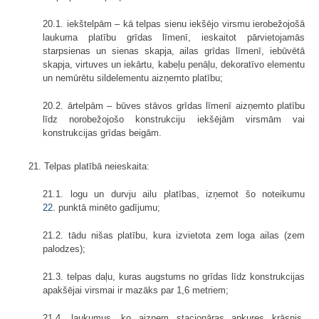
20.1. iekštelpām – kā telpas sienu iekšējo virsmu ierobežojošā
laukuma platību grīdas līmenī, ieskaitot pārvietojamās
starpsienas un sienas skapja, ailas grīdas līmenī, iebūvētā
skapja, virtuves un iekārtu, kabeļu penāļu, dekoratīvo elementu
un nemūrētu sildelementu aizņemto platību;
20.2. ārtelpām – būves stāvos grīdas līmenī aizņemto platību
līdz norobežojošo konstrukciju iekšējām virsmām vai
konstrukcijas grīdas beigām.
21. Telpas platībā neieskaita:
21.1. logu un durvju ailu platības, izņemot šo noteikumu
22.
punktā minēto gadījumu;
21.2. tādu nišas platību, kura izvietota zem loga ailas (zem
palodzes);
21.3. telpas daļu, kuras augstums no grīdas līdz konstrukcijas
apakšējai virsmai ir mazāks par 1,6 metriem;
21.4. laukumus, ko aizņem stacionāras apkures krāsnis,