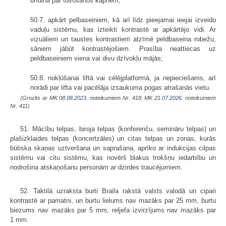
brīdina par tuvošanos kāpnēm;
50.7. apkārt pelbaseiniem, kā arī līdz pieejamai ieejai izveido
vaduļu sistēmu, kas izteikti kontrastē ar apkārtējo vidi. Ar
vizuāliem un taustes kontrastiem atzīmē peldbaseina robežu,
sāniem jābūt kontrastējošiem. Prasība neattiecas uz
peldbaseiniem viena vai divu dzīvokļu mājās;
50.8. nokļūšanai liftā vai cēlējplatformā, ja nepieciešams, arī
norādi par lifta vai pacēlāja izsaukuma pogas atrašanās vietu.
(Grozīts ar MK
08.08.2023.
noteikumiem Nr. 418; MK
21.07.2026.
noteikumiem
Nr. 411)
51. Mācību telpas, biroja telpas (konferenču, semināru telpas) un
plašizklaides telpas (koncertzāles) un citas telpas un zonas, kurās
būtiska skaņas uztveršana un saprašana, aprīko ar indukcijas cilpas
sistēmu vai citu sistēmu, kas novērš blakus trokšņu iedarbību un
nodrošina atskaņošanu personām ar dzirdes traucējumiem.
52. Taktilā uzraksta burti Braila rakstā valsts valodā un cipari
kontrastē ar pamatni, un burtu lielums nav mazāks par 25 mm, burtu
biezums nav mazāks par 5 mm, reljefa izvirzījums nav mazāks par
1 mm.