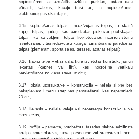
nepieciešami, lai uzstādītu uzlādes punktus, tostarp datu
pārraidi, kabeļus, kabeļu trasi un, ja nepieciešams,
elektroenerģijas skaitītājus;
3.15. koplietošanas telpas – nedzīvojamas telpas, tai skaitā
kāpņu telpas, gaiteņi, kas paredzētas piekļuvei publiskajām
telpām vai dzīvokļiem, telpas koplietošanas inženiersistēmu
izvietošanai, citas iedzīvotāju kopīgai izmantošanai paredzētas
telpas (piemēram, sporta zāles, terases, atpūtas telpas);
3.16. kāpņu telpa – ēkas daļa, kurā izvietotas konstrukcijas un
iekārtas (kāpnes vai lifti), kas nodrošina vertikālu
pārvietošanos no viena stāva uz citu;
3.17. lokālā uzbrauktuve – konstrukcija – neliela slīpne bez
pakāpieniem līmeņu starpības pārvarēšanai, kas nepārsniedz
20 cm;
3.18. lievenis – neliela vaļēja vai nepārsegta konstrukcija pie
ēkas ieejas;
3.19. lodžija – pārsegta, norobežota, fasādes plaknē iedziļināta
ārtelpa antresolstāva, stāva pārseguma vai starpstāva līmenī,
kurai ir nodrošināta piekļuve no iekštelpas;