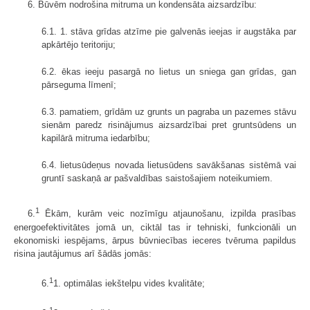
6. Būvēm nodrošina mitruma un kondensāta aizsardzību:
6.1. 1. stāva grīdas atzīme pie galvenās ieejas ir augstāka par
apkārtējo teritoriju;
6.2. ēkas ieeju pasargā no lietus un sniega gan grīdas, gan
pārseguma līmenī;
6.3. pamatiem, grīdām uz grunts un pagraba un pazemes stāvu
sienām paredz risinājumus aizsardzībai pret gruntsūdens un
kapilārā mitruma iedarbību;
6.4. lietusūdeņus novada lietusūdens savākšanas sistēmā vai
gruntī saskaņā ar pašvaldības saistošajiem noteikumiem.
1
6.
Ēkām, kurām veic nozīmīgu atjaunošanu, izpilda prasības
energoefektivitātes jomā un, ciktāl tas ir tehniski, funkcionāli un
ekonomiski iespējams, ārpus būvniecības ieceres tvēruma papildus
risina jautājumus arī šādās jomās:
1
6.
1. optimālas iekštelpu vides kvalitāte;
1