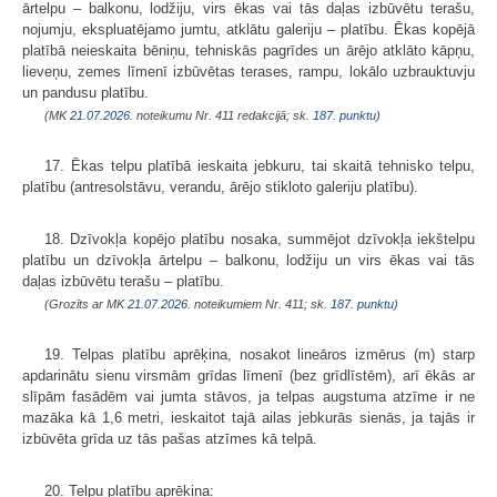
ārtelpu – balkonu, lodžiju, virs ēkas vai tās daļas izbūvētu terašu,
nojumju, ekspluatējamo jumtu, atklātu galeriju – platību. Ēkas kopējā
platībā neieskaita bēniņu, tehniskās pagrīdes un ārējo atklāto kāpņu,
lieveņu, zemes līmenī izbūvētas terases, rampu, lokālo uzbrauktuvju
un pandusu platību.
(MK
21.07.2026.
noteikumu Nr. 411 redakcijā; sk.
187. punktu
)
17. Ēkas telpu platībā ieskaita jebkuru, tai skaitā tehnisko telpu,
platību (antresolstāvu, verandu, ārējo stikloto galeriju platību).
18. Dzīvokļa kopējo platību nosaka, summējot dzīvokļa iekštelpu
platību un dzīvokļa ārtelpu – balkonu, lodžiju un virs ēkas vai tās
daļas izbūvētu terašu – platību.
(Grozīts ar MK
21.07.2026.
noteikumiem Nr. 411; sk.
187. punktu
)
19. Telpas platību aprēķina, nosakot lineāros izmērus (m) starp
apdarinātu sienu virsmām grīdas līmenī (bez grīdlīstēm), arī ēkās ar
slīpām fasādēm vai jumta stāvos, ja telpas augstuma atzīme ir ne
mazāka kā 1,6 metri, ieskaitot tajā ailas jebkurās sienās, ja tajās ir
izbūvēta grīda uz tās pašas atzīmes kā telpā.
20. Telpu platību aprēķina: