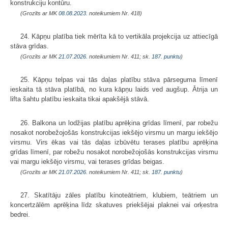
konstrukciju kontūru.
(Grozīts ar MK
08.08.2023.
noteikumiem Nr. 418)
24. Kāpņu platība tiek mērīta kā to vertikāla projekcija uz attiecīgā
stāva grīdas.
(Grozīts ar MK
21.07.2026.
noteikumiem Nr. 411; sk.
187. punktu
)
25. Kāpņu telpas vai tās daļas platību stāva pārseguma līmenī
ieskaita tā stāva platībā, no kura kāpņu laids ved augšup. Ātrija un
lifta šahtu platību ieskaita tikai apakšējā stāvā.
26. Balkona un lodžijas platību aprēķina grīdas līmenī, par robežu
nosakot norobežojošās konstrukcijas iekšējo virsmu un margu iekšējo
virsmu. Virs ēkas vai tās daļas izbūvētu terases platību aprēķina
grīdas līmenī, par robežu nosakot norobežojošās konstrukcijas virsmu
vai margu iekšējo virsmu, vai terases grīdas beigas.
(Grozīts ar MK
21.07.2026.
noteikumiem Nr. 411; sk.
187. punktu
)
27. Skatītāju zāles platību kinoteātriem, klubiem, teātriem un
koncertzālēm aprēķina līdz skatuves priekšējai plaknei vai orķestra
bedrei.