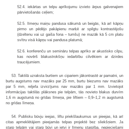
52.4. iekārtas un telpu aprīkojumu izvieto ārpus galvenajiem
pārvietošanās ceļiem;
52.5. līmeņu maiņu pandusa sākumā un beigās, kā arī kāpņu
pirmo un pēdējo pakāpienu marķē ar spilgtu kontrastējošu
(dzeltenu vai uz gaiša fona – tumšu) ne mazāk kā 5 cm platu
svītru visā kāpņu vai pandusa platumā;
52.6. konferenču un semināru telpas aprīko ar akustisko cilpu,
kas novērš blakustrokšņu iedarbību cilvēkiem ar dzirdes
traucējumiem.
53. Taktilā uzraksta burtiem un cipariem jākontrastē ar pamatni, un
burtu augstums nav mazāks par 25 mm, burtu biezums nav mazāks
par 5 mm, reljefa izvirzījums nav mazāks par 1 mm. Izvietojot
informācijas taktilās plāksnes pie telpām, tās novieto blakus durvīm
1,6 m augstumā no grīdas līmeņa, pie liftiem – 0,9–1,2 m augstumā
no grīdas līmeņa.
54. Publisku būvju ieejas, liftu priekšlaukumus un pieejas, kā arī
citas apmeklētājiem pieejamās telpas projektē bez sliekšņiem. Ja
starp telpām vai starp būvi un ietvi ir līmeņu starpība, nepieciešami