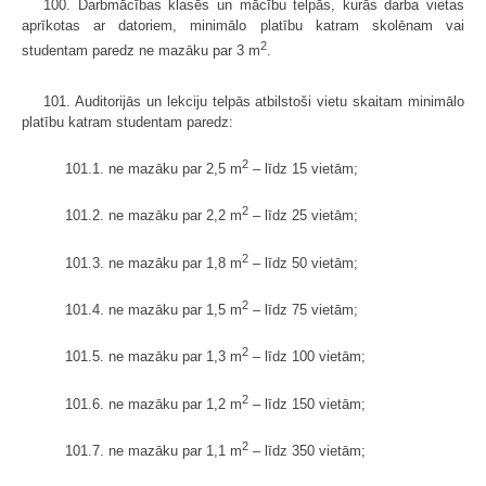
100. Darbmācības klasēs un mācību telpās, kurās darba vietas
aprīkotas ar datoriem, minimālo platību katram skolēnam vai
2
studentam paredz ne mazāku par 3 m
.
101. Auditorijās un lekciju telpās atbilstoši vietu skaitam minimālo
platību katram studentam paredz:
2
101.1. ne mazāku par 2,5 m
– līdz 15 vietām;
2
101.2. ne mazāku par 2,2 m
– līdz 25 vietām;
2
101.3. ne mazāku par 1,8 m
– līdz 50 vietām;
2
101.4. ne mazāku par 1,5 m
– līdz 75 vietām;
2
101.5. ne mazāku par 1,3 m
– līdz 100 vietām;
2
101.6. ne mazāku par 1,2 m
– līdz 150 vietām;
2
101.7. ne mazāku par 1,1 m
– līdz 350 vietām;