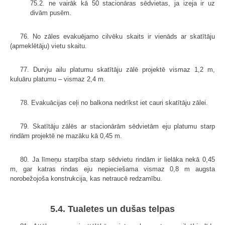
75.2. ne vairāk kā 50 stacionāras sēdvietas, ja izeja ir uz
divām pusēm.
76. No zāles evakuējamo cilvēku skaits ir vienāds ar skatītāju
(apmeklētāju) vietu skaitu.
77. Durvju ailu platumu skatītāju zālē projektē vismaz 1,2 m,
kuluāru platumu – vismaz 2,4 m.
78. Evakuācijas ceļi no balkona nedrīkst iet cauri skatītāju zālei.
79. Skatītāju zālēs ar stacionārām sēdvietām eju platumu starp
rindām projektē ne mazāku kā 0,45 m.
80. Ja līmeņu starpība starp sēdvietu rindām ir lielāka nekā 0,45
m, gar katras rindas eju nepieciešama vismaz 0,8 m augsta
norobežojoša konstrukcija, kas netraucē redzamību.
5.4. Tualetes un dušas telpas