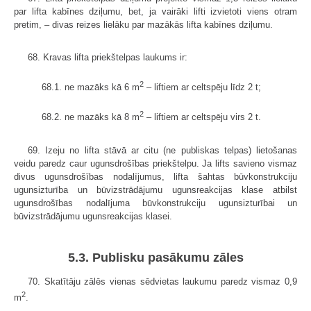
par lifta kabīnes dziļumu, bet, ja vairāki lifti izvietoti viens otram
pretim, – divas reizes lielāku par mazākās lifta kabīnes dziļumu.
68. Kravas lifta priekštelpas laukums ir:
2
68.1. ne mazāks kā 6 m
– liftiem ar celtspēju līdz 2 t;
2
68.2. ne mazāks kā 8 m
– liftiem ar celtspēju virs 2 t.
69. Izeju no lifta stāvā ar citu (ne publiskas telpas) lietošanas
veidu paredz caur ugunsdrošības priekštelpu. Ja lifts savieno vismaz
divus ugunsdrošības nodalījumus, lifta šahtas būvkonstrukciju
ugunsizturība un būvizstrādājumu ugunsreakcijas klase atbilst
ugunsdrošības nodalījuma būvkonstrukciju ugunsizturībai un
būvizstrādājumu ugunsreakcijas klasei.
5.3. Publisku pasākumu zāles
70. Skatītāju zālēs vienas sēdvietas laukumu paredz vismaz 0,9
2
m
.