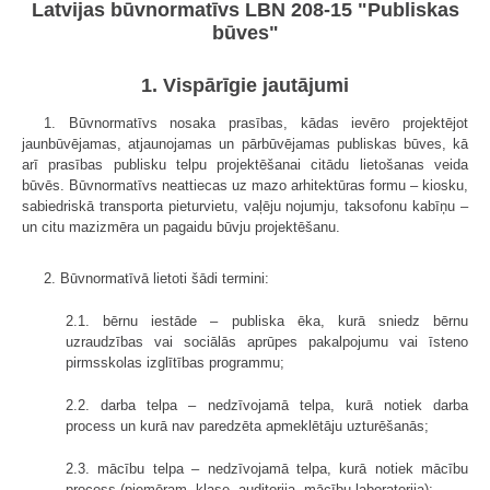
Latvijas būvnormatīvs LBN 208-15 "Publiskas
būves"
1. Vispārīgie jautājumi
1. Būvnormatīvs nosaka prasības, kādas ievēro projektējot
jaunbūvējamas, atjaunojamas un pārbūvējamas publiskas būves, kā
arī prasības publisku telpu projektēšanai citādu lietošanas veida
būvēs. Būvnormatīvs neattiecas uz mazo arhitektūras formu – kiosku,
sabiedriskā transporta pieturvietu, vaļēju nojumju, taksofonu kabīņu –
un citu mazizmēra un pagaidu būvju projektēšanu.
2. Būvnormatīvā lietoti šādi termini:
2.1. bērnu iestāde – publiska ēka, kurā sniedz bērnu
uzraudzības vai sociālās aprūpes pakalpojumu vai īsteno
pirmsskolas izglītības programmu;
2.2. darba telpa – nedzīvojamā telpa, kurā notiek darba
process un kurā nav paredzēta apmeklētāju uzturēšanās;
2.3. mācību telpa – nedzīvojamā telpa, kurā notiek mācību
process (piemēram, klase, auditorija, mācību laboratorija);