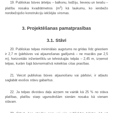
19. Publiskas būves ārtelpu – balkonu, lodžiju, lieveņu un terašu –
2
platību nosaka kvadrātmetros (m
) kā laukumu, ko ierobežo
norobežojošo konstrukciju iekšējās virsmas.
3. Projektēšanas pamatprasības
3.1. Stāvi
20. Publiskas telpas minimālais augstums no grīdas līdz griestiem
ir 2,7 m (pārbūves vai atjaunošanas gadījumā – ne mazāks par 2,5
m), horizontālo inženiertīklu un tehniskajās telpās – 2,45 m, izņemot
telpas, kurām šajā būvnormatīvā noteiktas citas prasības.
21. Veicot publiskas būves atjaunošanu vai pārbūvi, ir atļauts
saglabāt esošos stāvu gabarītus.
22. Ja telpas divstāvu daļa aizņem ne vairāk kā 25 % no stāva
platības, platību starp ugunsdrošām sienām nosaka kā vienam
stāvam.