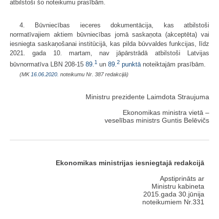
atbilstoši šo noteikumu prasībām.
4. Būvniecības ieceres dokumentācija, kas atbilstoši
normatīvajiem aktiem būvniecības jomā saskaņota (akceptēta) vai
iesniegta saskaņošanai institūcijā, kas pilda būvvaldes funkcijas, līdz
2021. gada 10. martam, nav jāpārstrādā atbilstoši Latvijas
1
2
būvnormatīva LBN 208-15
89.
un
89.
punktā
noteiktajām prasībām.
(MK
16.06.2020.
noteikumu Nr. 387 redakcijā)
Ministru prezidente Laimdota Straujuma
Ekonomikas ministra vietā –
veselības ministrs Guntis Belēvičs
Ekonomikas ministrijas iesniegtajā redakcijā
Apstiprināts ar
Ministru kabineta
2015.gada 30.jūnija
noteikumiem Nr.331