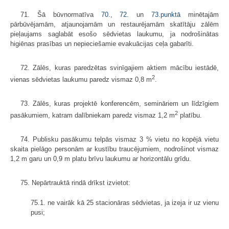
71. Šā būvnormatīva
70.
,
72.
un
73.punktā
minētajām
pārbūvējamām, atjaunojamām un restaurējamām skatītāju zālēm
pieļaujams saglabāt esošo sēdvietas laukumu, ja nodrošinātas
higiēnas prasības un nepieciešamie evakuācijas ceļa gabarīti.
72. Zālēs, kuras paredzētas svinīgajiem aktiem mācību iestādē,
2
vienas sēdvietas laukumu paredz vismaz 0,8 m
.
73. Zālēs, kuras projektē konferencēm, semināriem un līdzīgiem
2
pasākumiem, katram dalībniekam paredz vismaz 1,2 m
platību.
74. Publisku pasākumu telpās vismaz 3 % vietu no kopējā vietu
skaita pielāgo personām ar kustību traucējumiem, nodrošinot vismaz
1,2 m garu un 0,9 m platu brīvu laukumu ar horizontālu grīdu.
75. Nepārtrauktā rindā drīkst izvietot:
75.1. ne vairāk kā 25 stacionāras sēdvietas, ja izeja ir uz vienu
pusi;