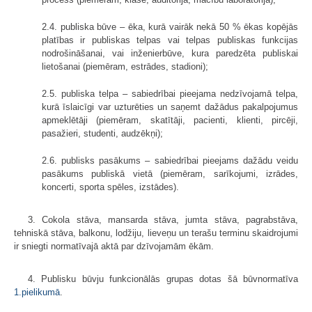
2.4. publiska būve – ēka, kurā vairāk nekā 50 % ēkas kopējās
platības ir publiskas telpas vai telpas publiskas funkcijas
nodrošināšanai, vai inženierbūve, kura paredzēta publiskai
lietošanai (piemēram, estrādes, stadioni);
2.5. publiska telpa – sabiedrībai pieejama nedzīvojamā telpa,
kurā īslaicīgi var uzturēties un saņemt dažādus pakalpojumus
apmeklētāji (piemēram, skatītāji, pacienti, klienti, pircēji,
pasažieri, studenti, audzēkņi);
2.6. publisks pasākums – sabiedrībai pieejams dažādu veidu
pasākums publiskā vietā (piemēram, sarīkojumi, izrādes,
koncerti, sporta spēles, izstādes).
3. Cokola stāva, mansarda stāva, jumta stāva, pagrabstāva,
tehniskā stāva, balkonu, lodžiju, lieveņu un terašu terminu skaidrojumi
ir sniegti normatīvajā aktā par dzīvojamām ēkām.
4. Publisku būvju funkcionālās grupas dotas šā būvnormatīva
1.pielikumā
.