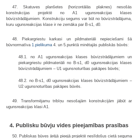
47. Skatuves planšetes (horizontālās plaknes) nesošās
konstrukcijas projektē no A1 ugunsreakcijas klases
būvizstrādājumiem. Konstrukciju segums var būt no būvizstrādājuma,
kuru ugunsreakcijas klase ir ne zemāka par B-s1, d0.
48. Piekargriestu karkasi un pildmateriāli nepieciešami šā
būvnormatīva
1.pielikuma
4. un 5.punktā minētajās publiskās būvēs:
48.1. no A1 ugunsreakcijas klases būvizstrādājumiem un
piekargriestu pildmateriāli no B-s1, d0 ugunsreakcijas klases
būvizstrādājumiem – U1 ugunsnoturības pakāpes būvēs;
48.2. no B-s1, d0 ugunsreakcijas klases būvizstrādājumiem –
U2 ugunsnoturības pakāpes būvēs.
49. Transformējamu tribīņu nesošajām konstrukcijām jābūt ar
ugunsreakcijas klasi A1.
4. Publisku būvju vides pieejamības prasības
50. Publiskas būves ārējā pieejā projektē neslīdošus cietā seguma