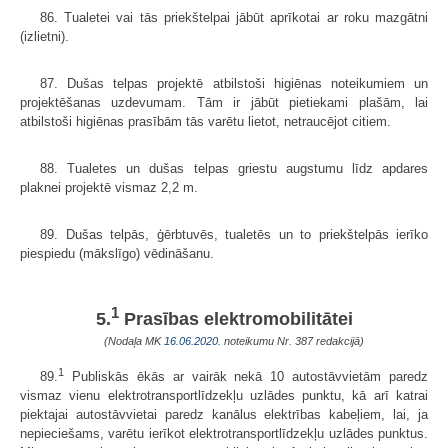
86. Tualetei vai tās priekštelpai jābūt aprīkotai ar roku mazgātni
(izlietni).
87. Dušas telpas projektē atbilstoši higiēnas noteikumiem un
projektēšanas uzdevumam. Tām ir jābūt pietiekami plašām, lai
atbilstoši higiēnas prasībām tās varētu lietot, netraucējot citiem.
88. Tualetes un dušas telpas griestu augstumu līdz apdares
plaknei projektē vismaz 2,2 m.
89. Dušas telpās, ģērbtuvēs, tualetēs un to priekštelpās ierīko
piespiedu (mākslīgo) vēdināšanu.
1
5.
Prasības elektromobilitātei
(Nodaļa MK
16.06.2020.
noteikumu Nr. 387 redakcijā)
1
89.
Publiskās ēkās ar vairāk nekā 10 autostāvvietām paredz
vismaz vienu elektrotransportlīdzekļu uzlādes punktu, kā arī katrai
piektajai autostāvvietai paredz kanālus elektrības kabeļiem, lai, ja
nepieciešams, varētu ierīkot elektrotransportlīdzekļu uzlādes punktus.