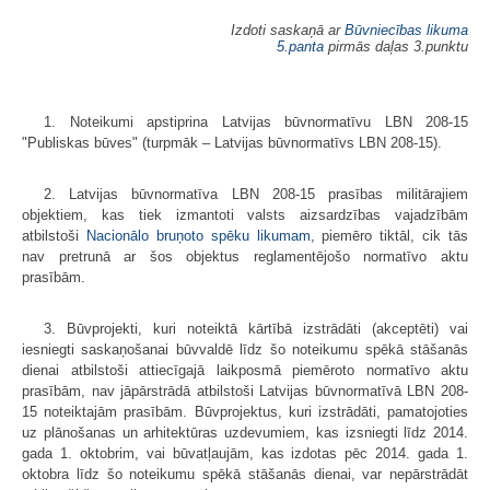
Izdoti saskaņā ar
Būvniecības likuma
5.panta
pirmās daļas 3.punktu
1. Noteikumi apstiprina Latvijas būvnormatīvu LBN 208-15
"Publiskas būves" (turpmāk – Latvijas būvnormatīvs LBN 208-15).
2. Latvijas būvnormatīva LBN 208-15 prasības militārajiem
objektiem, kas tiek izmantoti valsts aizsardzības vajadzībām
atbilstoši
Nacionālo bruņoto spēku likumam
, piemēro tiktāl, cik tās
nav pretrunā ar šos objektus reglamentējošo normatīvo aktu
prasībām.
3. Būvprojekti, kuri noteiktā kārtībā izstrādāti (akceptēti) vai
iesniegti saskaņošanai būvvaldē līdz šo noteikumu spēkā stāšanās
dienai atbilstoši attiecīgajā laikposmā piemēroto normatīvo aktu
prasībām, nav jāpārstrādā atbilstoši Latvijas būvnormatīvā LBN 208-
15 noteiktajām prasībām. Būvprojektus, kuri izstrādāti, pamatojoties
uz plānošanas un arhitektūras uzdevumiem, kas izsniegti līdz 2014.
gada 1. oktobrim, vai būvatļaujām, kas izdotas pēc 2014. gada 1.
oktobra līdz šo noteikumu spēkā stāšanās dienai, var nepārstrādāt