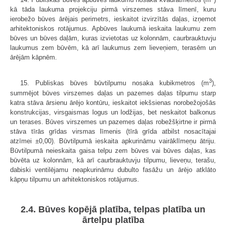
kā tāda laukuma projekciju pirmā virszemes stāva līmenī, kuru
ierobežo būves ārējais perimetrs, ieskaitot izvirzītās daļas, izņemot
arhitektoniskos rotājumus. Apbūves laukumā ieskaita laukumu zem
būves un būves daļām, kuras izvietotas uz kolonnām, caurbrauktuvju
laukumus zem būvēm, kā arī laukumus zem lieveņiem, terasēm un
ārējām kāpnēm.
3
15. Publiskas būves būvtilpumu nosaka kubikmetros (m
),
summējot būves virszemes daļas un pazemes daļas tilpumu starp
katra stāva ārsienu ārējo kontūru, ieskaitot iekšsienas norobežojošās
konstrukcijas, virsgaismas logus un lodžijas, bet neskaitot balkonus
un terases. Būves virszemes un pazemes daļas robežšķirtne ir pirmā
stāva tīrās grīdas virsmas līmenis (tīrā grīda atbilst nosacītajai
atzīmei ±0,00). Būvtilpumā ieskaita apkurināmu vairāklīmeņu ātriju.
Būvtilpumā neieskaita gaisa telpu zem būves vai būves daļas, kas
būvēta uz kolonnām, kā arī caurbrauktuvju tilpumu, lieveņu, terašu,
dabiski ventilējamu neapkurināmu dubulto fasāžu un ārējo atklāto
kāpņu tilpumu un arhitektoniskos rotājumus.
2.4. Būves kopējā platība, telpas platība un
ārtelpu platība