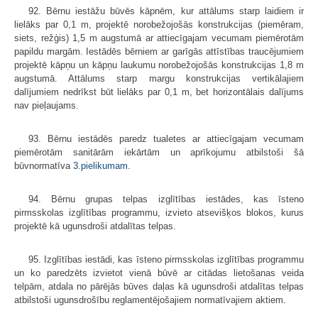
92. Bērnu iestāžu būvēs kāpnēm, kur attālums starp laidiem ir
lielāks par 0,1 m, projektē norobežojošās konstrukcijas (piemēram,
siets, režģis) 1,5 m augstumā ar attiecīgajam vecumam piemērotām
papildu margām. Iestādēs bērniem ar garīgās attīstības traucējumiem
projektē kāpņu un kāpņu laukumu norobežojošās konstrukcijas 1,8 m
augstumā. Attālums starp margu konstrukcijas vertikālajiem
dalījumiem nedrīkst būt lielāks par 0,1 m, bet horizontālais dalījums
nav pieļaujams.
93. Bērnu iestādēs paredz tualetes ar attiecīgajam vecumam
piemērotām sanitārām iekārtām un aprīkojumu atbilstoši šā
būvnormatīva
3.pielikumam
.
94. Bērnu grupas telpas izglītības iestādes, kas īsteno
pirmsskolas izglītības programmu, izvieto atsevišķos blokos, kurus
projektē kā ugunsdroši atdalītas telpas.
95. Izglītības iestādi, kas īsteno pirmsskolas izglītības programmu
un ko paredzēts izvietot vienā būvē ar citādas lietošanas veida
telpām, atdala no pārējās būves daļas kā ugunsdroši atdalītas telpas
atbilstoši ugunsdrošību reglamentējošajiem normatīvajiem aktiem.