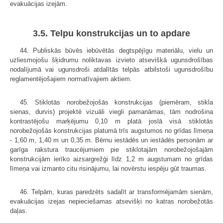
evakuācijas izejām.
3.5. Telpu konstrukcijas un to apdare
44. Publiskās būvēs iebūvētās degtspējīgu materiālu, vielu un
uzliesmojošu šķidrumu noliktavas izvieto atsevišķā ugunsdrošības
nodalījumā vai ugunsdroši atdalītās telpās atbilstoši ugunsdrošību
reglamentējošajiem normatīvajiem aktiem.
45. Stiklotās norobežojošās konstrukcijas (piemēram, stikla
sienas, durvis) projektē vizuāli viegli pamanāmas, tām nodrošina
kontrastējošu marķējumu 0,10 m platā joslā visā stiklotās
norobežojošās konstrukcijas platumā trīs augstumos no grīdas līmeņa
- 1,60 m, 1,40 m un 0,35 m. Bērnu iestādēs un iestādēs personām ar
garīga rakstura traucējumiem pie stiklotajām norobežojošajām
konstrukcijām ierīko aizsargrežģi līdz 1,2 m augstumam no grīdas
līmeņa vai izmanto citu risinājumu, lai novērstu iespēju gūt traumas.
46. Telpām, kuras paredzēts sadalīt ar transformējamām sienām,
evakuācijas izejas nepieciešamas atsevišķi no katras norobežotās
daļas.