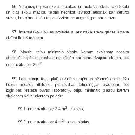
96. Vispārizglītojošo skolu, mūzikas un mākslas skolu, arodskolu
un citu skolu mācību telpas nedrīkst izvietot augstāk par ceturto
stāvu, bet pirmo klašu telpas izvieto ne augstāk par otro stāvu.
97. Internātskolu būves projektē ar augstākā stāva grīdas līmeņa
atzīmi līdz 8 metriem.
98. Mācību telpu minimālo platību katram skolēnam nosaka
atbilstoši higiēnas prasības regulējošajiem normatīvajiem aktiem, bet
2
ne mazāku par 2 m
.
99. Laboratoriju telpu platību zinātniskajās un pētniecības iestāžu
būvēs nosaka atbilstoši pētniecības tehnoloģijas prasībām, bet
izglītības iestāžu būvēs laboratoriju telpu minimālo platību katram
skolēnam vai studentam paredz:
2
99.1. ne mazāku par 2,4 m
– skolās;
2
99.2. ne mazāku par 4 m
– augstskolās.