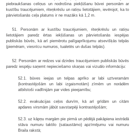
piebraukšanas celiņus un nodrošina piekļūšanu būvei personām ar
kustību traucējumiem, riteņkrēslu un ratiņu lietotājiem, ievērojot, ka to
pārvietošanās ceļa platums ir ne mazāks kā 1,2 m.
51. Personām ar kustību traucējumiem, riteņkrēslu un ratiņu
lietotājiem paredz ērtas iekļūšanas un pārvietošanās iespējas
publiskās būvēs, kā arī piemērotu palīgaprīkojumu atsevišķās telpās
(piemēram, viesnīcu numuros, tualetēs un dušas telpās).
52. Personām ar redzes vai dzirdes traucējumiem publiskās būvēs
paredz iespēju saņemt nepieciešamo skaņas vai vizuālo informāciju:
52.1. būves ieejas un telpas aprīko ar labi uztveramām
(kontrastējošām un labi izgaismotām) zīmēm un norādēm
atbilstoši vadlīnijām par vides pieejamību;
52.2. evakuācijas ceļos durvīm, kā arī grīdām un citām
apdares virsmām jābūt savstarpēji kontrastējošām;
52.3. uz kāpņu margām pie pirmā un pēdējā pakāpiena iestrādā
stāva numuru taktilo (sataustāmo) apzīmējumu vai numuru
Braila rakstā;