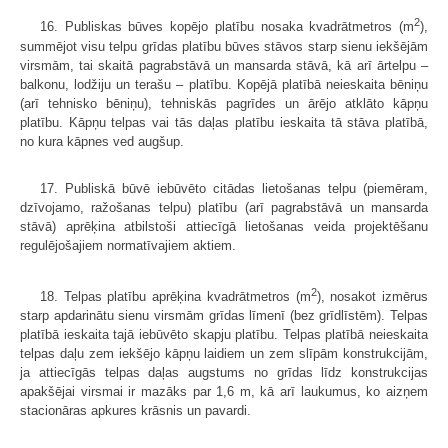
2
16. Publiskas būves kopējo platību nosaka kvadrātmetros (m
),
summējot visu telpu grīdas platību būves stāvos starp sienu iekšējām
virsmām, tai skaitā pagrabstāvā un mansarda stāvā, kā arī ārtelpu –
balkonu, lodžiju un terašu – platību. Kopējā platībā neieskaita bēniņu
(arī tehnisko bēniņu), tehniskās pagrīdes un ārējo atklāto kāpņu
platību. Kāpņu telpas vai tās daļas platību ieskaita tā stāva platībā,
no kura kāpnes ved augšup.
17. Publiskā būvē iebūvēto citādas lietošanas telpu (piemēram,
dzīvojamo, ražošanas telpu) platību (arī pagrabstāvā un mansarda
stāvā) aprēķina atbilstoši attiecīgā lietošanas veida projektēšanu
regulējošajiem normatīvajiem aktiem.
2
18. Telpas platību aprēķina kvadrātmetros (m
), nosakot izmērus
starp apdarinātu sienu virsmām grīdas līmenī (bez grīdlīstēm). Telpas
platībā ieskaita tajā iebūvēto skapju platību. Telpas platībā neieskaita
telpas daļu zem iekšējo kāpņu laidiem un zem slīpām konstrukcijām,
ja attiecīgās telpas daļas augstums no grīdas līdz konstrukcijas
apakšējai virsmai ir mazāks par 1,6 m, kā arī laukumus, ko aizņem
stacionāras apkures krāsnis un pavardi.