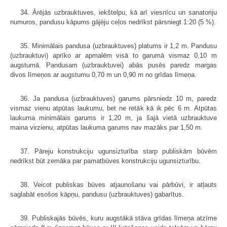
34. Ārējās uzbrauktuves, iekštelpu, kā arī viesnīcu un sanatoriju
numuros, pandusu kāpums gājēju ceļos nedrīkst pārsniegt 1:20 (5 %).
35. Minimālais pandusa (uzbrauktuves) platums ir 1,2 m. Pandusu
(uzbrauktuvi) aprīko ar apmalēm visā to garumā vismaz 0,10 m
augstumā. Pandusam (uzbrauktuvei) abās pusēs paredz margas
divos līmeņos ar augstumu 0,70 m un 0,90 m no grīdas līmeņa.
36. Ja pandusa (uzbrauktuves) garums pārsniedz 10 m, paredz
vismaz vienu atpūtas laukumu, bet ne retāk kā ik pēc 6 m. Atpūtas
laukuma minimālais garums ir 1,20 m, ja šajā vietā uzbrauktuve
maina virzienu, atpūtas laukuma garums nav mazāks par 1,50 m.
37. Pāreju konstrukciju ugunsizturība starp publiskām būvēm
nedrīkst būt zemāka par pamatbūves konstrukciju ugunsizturību.
38. Veicot publiskas būves atjaunošanu vai pārbūvi, ir atļauts
saglabāt esošos kāpņu, pandusu (uzbrauktuves) gabarītus.
39. Publiskajās būvēs, kuru augstākā stāva grīdas līmeņa atzīme