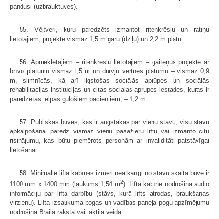
pandusi (uzbrauktuves).
55. Vējtveri, kuru paredzēts izmantot riteņkrēslu un ratiņu
lietotājiem, projektē vismaz 1,5 m garu (dziļu) un 2,2 m platu.
56. Apmeklētājiem – riteņkrēslu lietotājiem – gaiteņus projektē ar
brīvo platumu vismaz l,5 m un durvju vērtnes platumu – vismaz 0,9
m, slimnīcās, kā arī ilgstošas sociālās aprūpes un sociālās
rehabilitācijas institūcijās un citās sociālās aprūpes iestādēs, kurās ir
paredzētas telpas gulošiem pacientiem, – 1,2 m.
57. Publiskās būvēs, kas ir augstākas par vienu stāvu, visu stāvu
apkalpošanai paredz vismaz vienu pasažieru liftu vai izmanto citu
risinājumu, kas būtu piemērots personām ar invaliditāti patstāvīgai
lietošanai.
58. Minimālie lifta kabīnes izmēri neatkarīgi no stāvu skaita būvē ir
2
1100 mm x 1400 mm (laukums 1,54 m
). Lifta kabīnē nodrošina audio
informāciju par lifta darbību (stāvs, kurā lifts atrodas, braukšanas
virzienu). Lifta izsaukuma pogas un vadības paneļa pogu apzīmējumu
nodrošina Braila rakstā vai taktilā veidā.