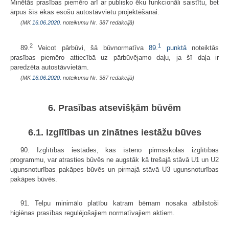
Minētās prasības piemēro arī ar publisko ēku funkcionāli saistītu, bet
ārpus šīs ēkas esošu autostāvvietu projektēšanai.
(MK
16.06.2020.
noteikumu Nr. 387 redakcijā)
2
1
89.
Veicot pārbūvi, šā būvnormatīva
89.
punktā
noteiktās
prasības piemēro attiecībā uz pārbūvējamo daļu, ja šī daļa ir
paredzēta autostāvvietām.
(MK
16.06.2020.
noteikumu Nr. 387 redakcijā)
6. Prasības atsevišķām būvēm
6.1. Izglītības un zinātnes iestāžu būves
90. Izglītības iestādes, kas īsteno pirmsskolas izglītības
programmu, var atrasties būvēs ne augstāk kā trešajā stāvā U1 un U2
ugunsnoturības pakāpes būvēs un pirmajā stāvā U3 ugunsnoturības
pakāpes būvēs.
91. Telpu minimālo platību katram bērnam nosaka atbilstoši
higiēnas prasības regulējošajiem normatīvajiem aktiem.