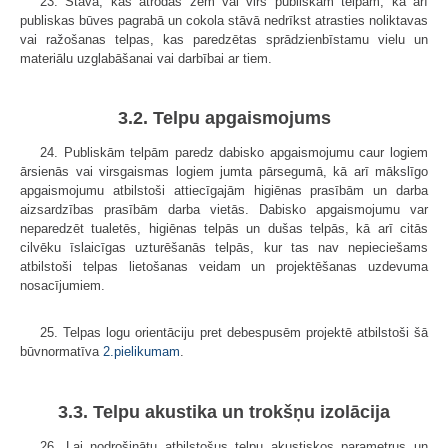
23. Stāvā, kas atrodas zem vai virs publiskām telpām, kā arī
publiskas būves pagrabā un cokola stāvā nedrīkst atrasties noliktavas
vai ražošanas telpas, kas paredzētas sprādzienbīstamu vielu un
materiālu uzglabāšanai vai darbībai ar tiem.
3.2. Telpu apgaismojums
24. Publiskām telpām paredz dabisko apgaismojumu caur logiem
ārsienās vai virsgaismas logiem jumta pārsegumā, kā arī mākslīgo
apgaismojumu atbilstoši attiecīgajām higiēnas prasībām un darba
aizsardzības prasībām darba vietās. Dabisko apgaismojumu var
neparedzēt tualetēs, higiēnas telpās un dušas telpās, kā arī citās
cilvēku īslaicīgas uzturēšanās telpās, kur tas nav nepieciešams
atbilstoši telpas lietošanas veidam un projektēšanas uzdevuma
nosacījumiem.
25. Telpas logu orientāciju pret debespusēm projektē atbilstoši šā
būvnormatīva
2.pielikumam
.
3.3. Telpu akustika un trokšņu izolācija
26. Lai nodrošinātu atbilstošus telpu akustiskos parametrus un