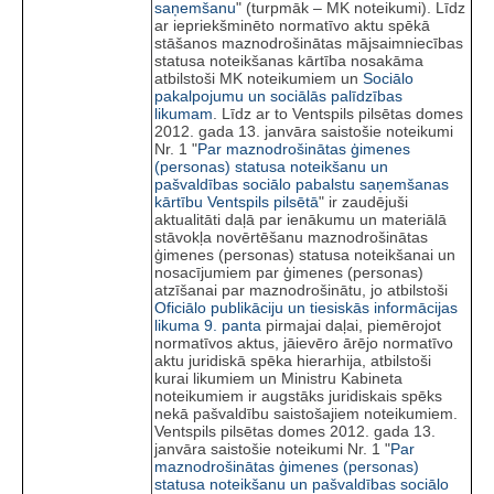
saņemšanu
" (turpmāk – MK noteikumi). Līdz
ar iepriekšminēto normatīvo aktu spēkā
stāšanos maznodrošinātas mājsaimniecības
statusa noteikšanas kārtība nosakāma
atbilstoši MK noteikumiem un
Sociālo
pakalpojumu un sociālās palīdzības
likumam
. Līdz ar to Ventspils pilsētas domes
2012. gada 13. janvāra saistošie noteikumi
Nr. 1 "
Par maznodrošinātas ģimenes
(personas) statusa noteikšanu un
pašvaldības sociālo pabalstu saņemšanas
kārtību Ventspils pilsētā
" ir zaudējuši
aktualitāti daļā par ienākumu un materiālā
stāvokļa novērtēšanu maznodrošinātas
ģimenes (personas) statusa noteikšanai un
nosacījumiem par ģimenes (personas)
atzīšanai par maznodrošinātu, jo atbilstoši
Oficiālo publikāciju un tiesiskās informācijas
likuma
9. panta
pirmajai daļai, piemērojot
normatīvos aktus, jāievēro ārējo normatīvo
aktu juridiskā spēka hierarhija, atbilstoši
kurai likumiem un Ministru Kabineta
noteikumiem ir augstāks juridiskais spēks
nekā pašvaldību saistošajiem noteikumiem.
Ventspils pilsētas domes 2012. gada 13.
janvāra saistošie noteikumi Nr. 1 "
Par
maznodrošinātas ģimenes (personas)
statusa noteikšanu un pašvaldības sociālo