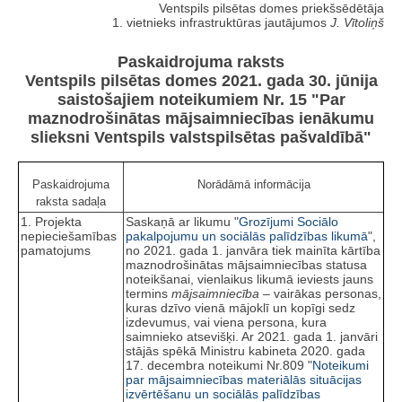
Ventspils pilsētas domes priekšsēdētāja
1. vietnieks infrastruktūras jautājumos
J. Vītoliņš
Paskaidrojuma raksts
Ventspils pilsētas domes 2021. gada 30. jūnija
saistošajiem noteikumiem Nr. 15 "Par
maznodrošinātas mājsaimniecības ienākumu
slieksni Ventspils valstspilsētas pašvaldībā"
Paskaidrojuma
Norādāmā informācija
raksta sadaļa
1. Projekta
Saskaņā ar likumu "
Grozījumi Sociālo
nepieciešamības
pakalpojumu un sociālās palīdzības likumā
",
pamatojums
no 2021. gada 1. janvāra tiek mainīta kārtība
maznodrošinātas mājsaimniecības statusa
noteikšanai, vienlaikus likumā ieviests jauns
termins
mājsaimniecība
– vairākas personas,
kuras dzīvo vienā mājoklī un kopīgi sedz
izdevumus, vai viena persona, kura
saimnieko atsevišķi. Ar 2021. gada 1. janvāri
stājās spēkā Ministru kabineta 2020. gada
17. decembra noteikumi Nr.809 "
Noteikumi
par mājsaimniecības materiālās situācijas
izvērtēšanu un sociālās palīdzības