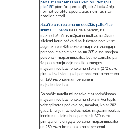
pabalstu saņemšanas kārtību Ventspils
pilsētā
" piemērojami daļā, ciktāl citu ārējo
normatīvo aktu speciālajās normās nav
noteikts citādi.
Sociālo pakalpojumu un sociālās palīdzības
likuma
33. panta
trešā daļa paredz, ka
maznodrošinātas mājsaimniecības ienākumu
slieksni katra pašvaldība ir tiesīga noteikt ne
euro
augstāku par 436
pirmajai vai vienīgajai
euro
personai mājsaimniecībā un 305
pārējām
personām mājsaimniecībā, bet ne zemāku par
šā panta otrajā daļā noteikto trūcīgas
euro
mājsaimniecības ienākumu slieksni (272
pirmajai vai vienīgajai personai mājsaimniecībā
euro
un 190
pārējām personām
mājsaimniecībā).
Saistošie noteikumi nosaka maznodrošinātas
mājsaimniecības ienākumu slieksni Ventspils
valstspilsētas pašvaldībā, nosakot, ka ar 2021.
gada 1. jūliju maznodrošinātas mājsaimniecības
euro
ienākumu slieksnis nepārsniedz 370
pirmajai un vienīgajai personai mājsaimniecībā
euro
un 259
katrai nākamajai personai