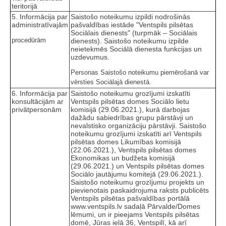
teritorijā
5. Informācija par
Saistošo noteikumu izpildi nodrošinās
administratīvajām
pašvaldības iestāde "Ventspils pilsētas
Sociālais dienests" (turpmāk – Sociālais
procedūrām
dienests). Saistošo noteikumu izpilde
neietekmēs Sociālā dienesta funkcijas un
uzdevumus.
Personas Saistošo noteikumu piemērošanā var
vērsties Sociālajā dienestā.
6. Informācija par
Saistošo noteikumu grozījumi izskatīti
konsultācijām ar
Ventspils pilsētas domes Sociālo lietu
privātpersonām
komisijā (29.06.2021.), kurā darbojas
dažādu sabiedrības grupu pārstāvji un
nevalstisko organizāciju pārstāvji. Saistošo
noteikumu grozījumi izskatīti arī Ventspils
pilsētas domes Likumības komisijā
(22.06.2021.), Ventspils pilsētas domes
Ekonomikas un budžeta komisijā
(29.06.2021.) un Ventspils pilsētas domes
Sociālo jautājumu komitejā (29.06.2021.).
Saistošo noteikumu grozījumu projekts un
pievienotais paskaidrojuma raksts publicēts
Ventspils pilsētas pašvaldības portālā
www.ventspils.lv sadaļā Pārvalde/Domes
lēmumi, un ir pieejams Ventspils pilsētas
domē, Jūras ielā 36, Ventspilī, kā arī