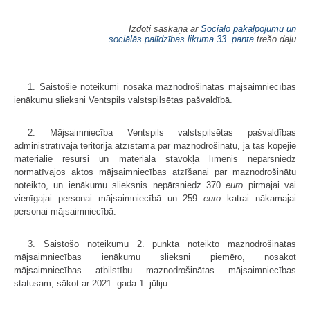
Izdoti saskaņā ar
Sociālo pakalpojumu un
sociālās palīdzības likuma
33. panta
trešo daļu
1. Saistošie noteikumi nosaka maznodrošinātas mājsaimniecības
ienākumu slieksni Ventspils valstspilsētas pašvaldībā.
2. Mājsaimniecība Ventspils valstspilsētas pašvaldības
administratīvajā teritorijā atzīstama par maznodrošinātu, ja tās kopējie
materiālie resursi un materiālā stāvokļa līmenis nepārsniedz
normatīvajos aktos mājsaimniecības atzīšanai par maznodrošinātu
noteikto, un ienākumu slieksnis nepārsniedz 370
euro
pirmajai vai
vienīgajai personai mājsaimniecībā un 259
euro
katrai nākamajai
personai mājsaimniecībā.
3. Saistošo noteikumu 2. punktā noteikto maznodrošinātas
mājsaimniecības ienākumu slieksni piemēro, nosakot
mājsaimniecības atbilstību maznodrošinātas mājsaimniecības
statusam, sākot ar 2021. gada 1. jūliju.