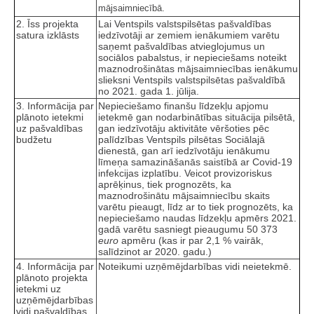
mājsaimniecībā.
2. Īss projekta
Lai Ventspils valstspilsētas pašvaldības
satura izklāsts
iedzīvotāji ar zemiem ienākumiem varētu
saņemt pašvaldības atvieglojumus un
sociālos pabalstus, ir nepieciešams noteikt
maznodrošinātas mājsaimniecības ienākumu
slieksni Ventspils valstspilsētas pašvaldībā
no 2021. gada 1. jūlija.
3. Informācija par
Nepieciešamo finanšu līdzekļu apjomu
plānoto ietekmi
ietekmē gan nodarbinātības situācija pilsētā,
uz pašvaldības
gan iedzīvotāju aktivitāte vēršoties pēc
budžetu
palīdzības Ventspils pilsētas Sociālajā
dienestā, gan arī iedzīvotāju ienākumu
līmeņa samazināšanās saistībā ar Covid-19
infekcijas izplatību. Veicot provizoriskus
aprēķinus, tiek prognozēts, ka
maznodrošinātu mājsaimniecību skaits
varētu pieaugt, līdz ar to tiek prognozēts, ka
nepieciešamo naudas līdzekļu apmērs 2021.
gadā varētu sasniegt pieaugumu 50 373
euro
apmēru (kas ir par 2,1 % vairāk,
salīdzinot ar 2020. gadu.)
4. Informācija par
Noteikumi uzņēmējdarbības vidi neietekmē.
plānoto projekta
ietekmi uz
uzņēmējdarbības
vidi pašvaldības