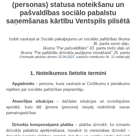
(personas) statusa noteikšanu un
pašvaldības sociālo pabalstu
saņemšanas kārtību Ventspils pilsētā
Izdoti saskaņā ar Sociālo pakalpojumu un sociālās palīdzības likuma
36. panta sesto daļu,
likuma "Par pašvaldībām" 43. panta trešo daļu un
likuma "Par palīdzību dzīvokļa jautājumu risināšanā" 25. pantu
(Ventspils pilsētas domes
22.04.2021.
saistošo noteikumu Nr. 11 redakcijā)
1. Noteikumos lietotie termini
Apgādnieks
– persona, kurai saskaņā ar Civillikumu ir pienākums
rūpēties par sociālās palīdzības pieprasītāju.
Atsevišķas situācijas
– dažādas situācijas un izveidojušies
apstākļi, kuru dēļ ģimene (persona) nespēj nodrošināt savas
pamatvajadzības.
Dzīvokļa kompensējamā platība
– platība dzīvoklī, ko izmanto
dzīvokļa pabalsta aprēķināšanai, nosakot to vienistabas dzīvoklī –