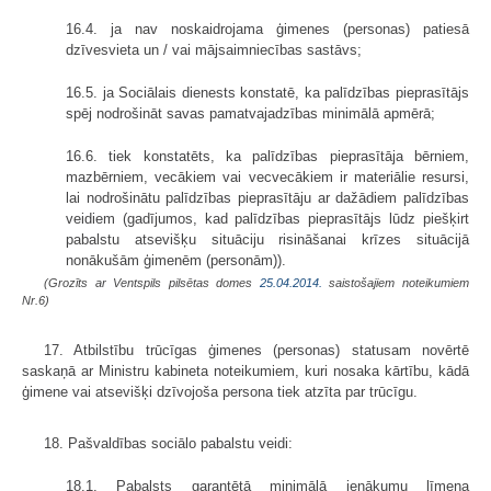
16.4. ja nav noskaidrojama ģimenes (personas) patiesā
dzīvesvieta un / vai mājsaimniecības sastāvs;
16.5. ja Sociālais dienests konstatē, ka palīdzības pieprasītājs
spēj nodrošināt savas pamatvajadzības minimālā apmērā;
16.6. tiek konstatēts, ka palīdzības pieprasītāja bērniem,
mazbērniem, vecākiem vai vecvecākiem ir materiālie resursi,
lai nodrošinātu palīdzības pieprasītāju ar dažādiem palīdzības
veidiem (gadījumos, kad palīdzības pieprasītājs lūdz piešķirt
pabalstu atsevišķu situāciju risināšanai krīzes situācijā
nonākušām ģimenēm (personām)).
(Grozīts ar Ventspils pilsētas domes
25.04.2014.
saistošajiem noteikumiem
Nr.6)
17. Atbilstību trūcīgas ģimenes (personas) statusam novērtē
saskaņā ar Ministru kabineta noteikumiem, kuri nosaka kārtību, kādā
ģimene vai atsevišķi dzīvojoša persona tiek atzīta par trūcīgu.
18. Pašvaldības sociālo pabalstu veidi:
18.1. Pabalsts garantētā minimālā ienākumu līmeņa