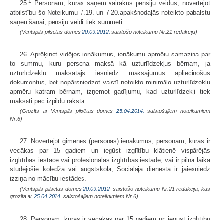
1
25.
Personām, kuras saņem vairākus pensiju veidus, novērtējot
atbilstību šo Noteikumu 7.19. un 7.20.apakšnodaļās noteikto pabalstu
saņemšanai, pensiju veidi tiek summēti.
(Ventspils pilsētas domes
20.09.2012.
saistošo noteikumu Nr.21 redakcijā)
26. Aprēķinot vidējos ienākumus, ienākumu apmēru samazina par
to summu, kuru persona maksā kā uzturlīdzekļus bērnam, ja
uzturlīdzekļu maksātājs iesniedz maksājumus apliecinošus
dokumentus, bet nepārsniedzot valstī noteikto minimālo uzturlīdzekļu
apmēru katram bērnam, izņemot gadījumu, kad uzturlīdzekļi tiek
maksāti pēc izpildu raksta.
(Grozīts ar Ventspils pilsētas domes
25.04.2014.
saistošajiem noteikumiem
Nr.6)
27. Novērtējot ģimenes (personas) ienākumus, personām, kuras ir
vecākas par 15 gadiem un iegūst izglītību klātienē vispārējās
izglītības iestādē vai profesionālās izglītības iestādē, vai ir pilna laika
studējošie koledžā vai augstskolā, Sociālajā dienestā ir jāiesniedz
izziņa no mācību iestādes.
(Ventspils pilsētas domes
20.09.2012.
saistošo noteikumu Nr.21 redakcijā, kas
grozīta ar
25.04.2014.
saistošajiem noteikumiem Nr.6)
28. Personām, kuras ir vecākas par 15 gadiem un iegūst izglītību