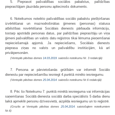
5. Pieprasot pašvaldības sociālos pabalstus, palīdzības
pieprasītājam jāuzrāda personu apliecinošs dokuments.
6. Noteikumos noteikto pašvaldības sociālo pabalstu piešķiršanas
izvērtēšanai un maznodrošinātas ģimenes (personas) statusa
atbilstības novērtēšanai Sociālais dienests pārbauda informāciju,
tostarp apstrādā personas datus, par palīdzības pieprasītāju un viņa
ģimeni pašvaldības un valsts datu reģistros tikai lēmuma pieņemšanai
nepieciešamajā apjomā. Ja nepieciešams, Sociālais dienests
pieprasa ziņas no valsts un pašvaldību institūcijām, kā arī
privātpersonām.
(Ventspils pilsētas domes
14.03.2019.
saistošo noteikumu Nr. 3 redakcijā)
7. Persona ar pārvietošanās grūtībām var informēt Sociālo
dienestu par nepieciešamību iesniegt 4.punktā minēto iesniegumu.
(Ventspils pilsētas domes
25.04.2014.
saistošo noteikumu Nr.6 redakcijā)
8. Pēc šo Noteikumu 7. punktā minētā iesnieguma vai informācijas
saņemšanas Sociālā dienesta sociālā darba speciālists 5 darba dienu
laikā apmeklē personu dzīvesvietā, aizpilda iesniegumu un to reģistrē.
(Grozīts ar Ventspils pilsētas domes
25.04.2014.
saistošajiem noteikumiem
Nr.6)