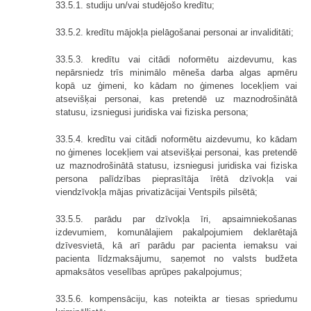
33.5.1. studiju un/vai studējošo kredītu;
33.5.2. kredītu mājokļa pielāgošanai personai ar invaliditāti;
33.5.3. kredītu vai citādi noformētu aizdevumu, kas
nepārsniedz trīs minimālo mēneša darba algas apmēru
kopā uz ģimeni, ko kādam no ģimenes locekļiem vai
atsevišķai personai, kas pretendē uz maznodrošinātā
statusu, izsniegusi juridiska vai fiziska persona;
33.5.4. kredītu vai citādi noformētu aizdevumu, ko kādam
no ģimenes locekļiem vai atsevišķai personai, kas pretendē
uz maznodrošinātā statusu, izsniegusi juridiska vai fiziska
persona palīdzības pieprasītāja īrētā dzīvokļa vai
viendzīvokļa mājas privatizācijai Ventspils pilsētā;
33.5.5. parādu par dzīvokļa īri, apsaimniekošanas
izdevumiem, komunālajiem pakalpojumiem deklarētajā
dzīvesvietā, kā arī parādu par pacienta iemaksu vai
pacienta līdzmaksājumu, saņemot no valsts budžeta
apmaksātos veselības aprūpes pakalpojumus;
33.5.6. kompensāciju, kas noteikta ar tiesas spriedumu