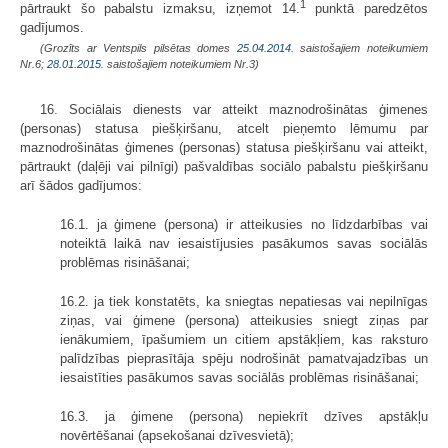
1
pārtraukt šo pabalstu izmaksu, izņemot 14.
punktā paredzētos
gadījumos.
(Grozīts ar Ventspils pilsētas domes
25.04.2014.
saistošajiem noteikumiem
Nr.6;
28.01.2015.
saistošajiem noteikumiem Nr.3)
16. Sociālais dienests var atteikt maznodrošinātas ģimenes
(personas) statusa piešķiršanu, atcelt pieņemto lēmumu par
maznodrošinātas ģimenes (personas) statusa piešķiršanu vai atteikt,
pārtraukt (daļēji vai pilnīgi) pašvaldības sociālo pabalstu piešķiršanu
arī šādos gadījumos:
16.1. ja ģimene (persona) ir atteikusies no līdzdarbības vai
noteiktā laikā nav iesaistījusies pasākumos savas sociālās
problēmas risināšanai;
16.2. ja tiek konstatēts, ka sniegtas nepatiesas vai nepilnīgas
ziņas, vai ģimene (persona) atteikusies sniegt ziņas par
ienākumiem, īpašumiem un citiem apstākļiem, kas raksturo
palīdzības pieprasītāja spēju nodrošināt pamatvajadzības un
iesaistīties pasākumos savas sociālās problēmas risināšanai;
16.3. ja ģimene (persona) nepiekrīt dzīves apstākļu
novērtēšanai (apsekošanai dzīvesvietā);