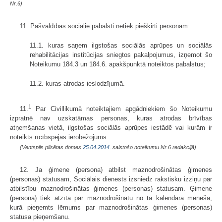
Nr.6)
11. Pašvaldības sociālie pabalsti netiek piešķirti personām:
11.1. kuras saņem ilgstošas sociālās aprūpes un sociālās
rehabilitācijas institūcijas sniegtos pakalpojumus, izņemot šo
Noteikumu 184.3 un 184.6. apakšpunktā noteiktos pabalstus;
11.2. kuras atrodas ieslodzījumā.
1
11.
Par Civillikumā noteiktajiem apgādniekiem šo Noteikumu
izpratnē nav uzskatāmas personas, kuras atrodas brīvības
atņemšanas vietā, ilgstošas sociālās aprūpes iestādē vai kurām ir
noteikts rīcībspējas ierobežojums.
(Ventspils pilsētas domes
25.04.2014.
saistošo noteikumu Nr.6 redakcijā)
12. Ja ģimene (persona) atbilst maznodrošinātas ģimenes
(personas) statusam, Sociālais dienests izsniedz rakstisku izziņu par
atbilstību maznodrošinātas ģimenes (personas) statusam. Ģimene
(persona) tiek atzīta par maznodrošinātu no tā kalendārā mēneša,
kurā pieņemts lēmums par maznodrošinātas ģimenes (personas)
statusa pieņemšanu.