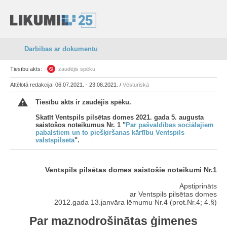
Darbības ar dokumentu
Tiesību akts:
zaudējis spēku
Attēlotā redakcija: 06.07.2021. - 23.08.2021. /
Vēsturiskā
Tiesību akts ir zaudējis spēku.
Skatīt Ventspils pilsētas domes 2021. gada 5. augusta
saistošos noteikumus Nr. 1 "
Par pašvaldības sociālajiem
pabalstiem un to piešķiršanas kārtību Ventspils
valstspilsētā
".
Ventspils pilsētas domes saistošie noteikumi Nr.1
Apstiprināts
ar Ventspils pilsētas domes
2012.gada 13.janvāra lēmumu Nr.4 (prot.Nr.4; 4.§)
Par maznodrošinātas ģimenes