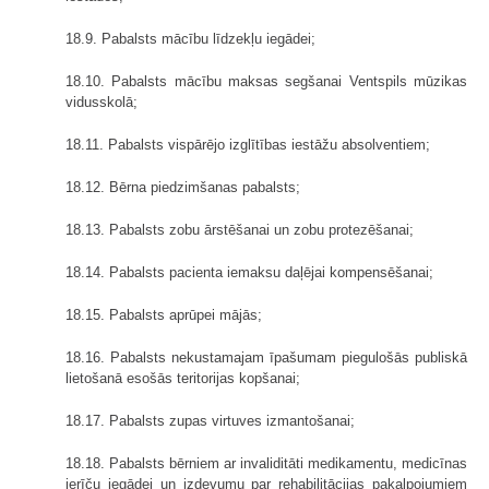
18.9. Pabalsts mācību līdzekļu iegādei;
18.10. Pabalsts mācību maksas segšanai Ventspils mūzikas
vidusskolā;
18.11. Pabalsts vispārējo izglītības iestāžu absolventiem;
18.12. Bērna piedzimšanas pabalsts;
18.13. Pabalsts zobu ārstēšanai un zobu protezēšanai;
18.14. Pabalsts pacienta iemaksu daļējai kompensēšanai;
18.15. Pabalsts aprūpei mājās;
18.16. Pabalsts nekustamajam īpašumam piegulošās publiskā
lietošanā esošās teritorijas kopšanai;
18.17. Pabalsts zupas virtuves izmantošanai;
18.18. Pabalsts bērniem ar invaliditāti medikamentu, medicīnas
ierīču iegādei un izdevumu par rehabilitācijas pakalpojumiem