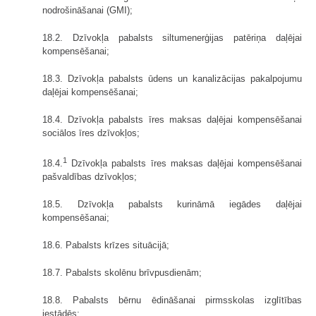
nodrošināšanai (GMI);
18.2. Dzīvokļa pabalsts siltumenerģijas patēriņa daļējai
kompensēšanai;
18.3. Dzīvokļa pabalsts ūdens un kanalizācijas pakalpojumu
daļējai kompensēšanai;
18.4. Dzīvokļa pabalsts īres maksas daļējai kompensēšanai
sociālos īres dzīvokļos;
1
18.4.
Dzīvokļa pabalsts īres maksas daļējai kompensēšanai
pašvaldības dzīvokļos;
18.5. Dzīvokļa pabalsts kurināmā iegādes daļējai
kompensēšanai;
18.6. Pabalsts krīzes situācijā;
18.7. Pabalsts skolēnu brīvpusdienām;
18.8. Pabalsts bērnu ēdināšanai pirmsskolas izglītības
iestādēs;