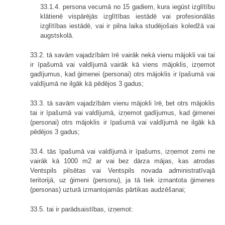
33.1.4. persona vecumā no 15 gadiem, kura iegūst izglītību
klātienē vispārējās izglītības iestādē vai profesionālās
izglītības iestādē, vai ir pilna laika studējošais koledžā vai
augstskolā.
33.2. tā savām vajadzībām īrē vairāk nekā vienu mājokli vai tai
ir īpašumā vai valdījumā vairāk kā viens mājoklis, izņemot
gadījumus, kad ģimenei (personai) otrs mājoklis ir īpašumā vai
valdījumā ne ilgāk kā pēdējos 3 gadus;
33.3. tā savām vajadzībām vienu mājokli īrē, bet otrs mājoklis
tai ir īpašumā vai valdījumā, izņemot gadījumus, kad ģimenei
(personai) otrs mājoklis ir īpašumā vai valdījumā ne ilgāk kā
pēdējos 3 gadus;
33.4. tās īpašumā vai valdījumā ir īpašums, izņemot zemi ne
vairāk kā 1000 m2 ar vai bez dārza mājas, kas atrodas
Ventspils pilsētas vai Ventspils novada administratīvajā
teritorijā, uz ģimeni (personu), ja tā tiek izmantota ģimenes
(personas) uzturā izmantojamās pārtikas audzēšanai;
33.5. tai ir parādsaistības, izņemot: