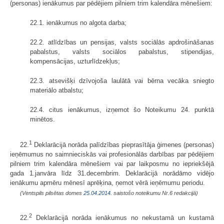
(personas) ienākumus par pēdējiem pilniem trim kalendāra mēnešiem:
22.1. ienākumus no algota darba;
22.2. atlīdzības un pensijas, valsts sociālās apdrošināšanas
pabalstus, valsts sociālos pabalstus, stipendijas,
kompensācijas, uzturlīdzekļus;
22.3. atsevišķi dzīvojoša laulātā vai bērna vecāka sniegto
materiālo atbalstu;
22.4. citus ienākumus, izņemot šo Noteikumu 24. punktā
minētos.
1
22.
Deklarācijā norāda palīdzības pieprasītāja ģimenes (personas)
ieņēmumus no saimnieciskās vai profesionālās darbības par pēdējiem
pilniem trim kalendāra mēnešiem vai par laikposmu no iepriekšējā
gada 1.janvāra līdz 31.decembrim. Deklarācijā norādāmo vidējo
ienākumu apmēru mēnesī aprēķina, ņemot vērā ieņēmumu periodu.
(Ventspils pilsētas domes
25.04.2014.
saistošo noteikumu Nr.6 redakcijā)
2
22.
Deklarācijā norāda ienākumus no nekustamā un kustamā