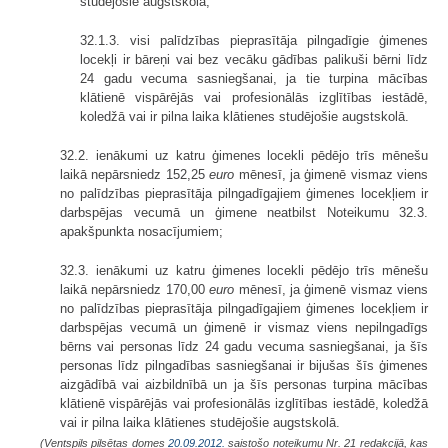
studējošie augstskolā;
32.1.3. visi palīdzības pieprasītāja pilngadīgie ģimenes
locekļi ir bāreņi vai bez vecāku gādības palikuši bērni līdz
24 gadu vecuma sasniegšanai, ja tie turpina mācības
klātienē vispārējās vai profesionālās izglītības iestādē,
koledžā vai ir pilna laika klātienes studējošie augstskolā.
32.2. ienākumi uz katru ģimenes locekli pēdējo trīs mēnešu
laikā nepārsniedz 152,25
euro
mēnesī, ja ģimenē vismaz viens
no palīdzības pieprasītāja pilngadīgajiem ģimenes locekļiem ir
darbspējas vecumā un ģimene neatbilst Noteikumu 32.3.
apakšpunkta nosacījumiem;
32.3. ienākumi uz katru ģimenes locekli pēdējo trīs mēnešu
laikā nepārsniedz 170,00
euro
mēnesī, ja ģimenē vismaz viens
no palīdzības pieprasītāja pilngadīgajiem ģimenes locekļiem ir
darbspējas vecumā un ģimenē ir vismaz viens nepilngadīgs
bērns vai personas līdz 24 gadu vecuma sasniegšanai, ja šīs
personas līdz pilngadības sasniegšanai ir bijušas šīs ģimenes
aizgādībā vai aizbildnībā un ja šīs personas turpina mācības
klātienē vispārējās vai profesionālās izglītības iestādē, koledžā
vai ir pilna laika klātienes studējošie augstskolā.
(Ventspils pilsētas domes
20.09.2012.
saistošo noteikumu Nr. 21 redakcijā, kas