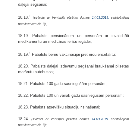
daļējai segšanai;
1
18.18.
(svītrots ar Ventspils pilsētas domes
14.03.2019.
saistošajiem
;
noteikumiem Nr. 3)
18.19. Pabalsts pensionāriem un personām ar invaliditāti
medikamentu un medicīnas ierīču iegādei;
1
18.19.
Pabalsts bērnu vakcinācijai pret ērču encefalītu;
18.20. Pabalsts daļējai izdevumu segšanai braukšanai pilsētas
maršrutu autobusos;
18.21. Pabalsts 100 gadu sasniegušām personām;
18.22. Pabalsts 100 un vairāk gadu sasniegušām personām;
18.23. Pabalsts atsevišķu situāciju risināšanai;
18.24.
(svītrots ar Ventspils pilsētas domes
14.03.2019.
saistošajiem
noteikumiem Nr. 3);