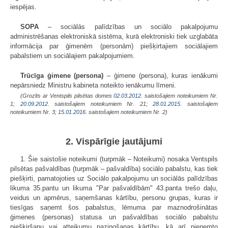
iespējas.
SOPA
– sociālās palīdzības un sociālo pakalpojumu
administrēšanas elektroniskā sistēma, kurā elektroniski tiek uzglabāta
informācija par ģimenēm (personām) piešķirtajiem sociālajiem
pabalstiem un sociālajiem pakalpojumiem.
Trūcīga ģimene (persona)
– ģimene (persona), kuras ienākumi
nepārsniedz Ministru kabineta noteikto ienākumu līmeni.
(Grozīts ar Ventspils pilsētas domes
02.03.2012.
saistošajiem noteikumiem Nr.
1;
20.09.2012.
saistošajiem noteikumiem Nr. 21;
28.01.2015.
saistošajiem
noteikumiem Nr. 3;
15.01.2016.
saistošajiem noteikumiem Nr. 2)
2. Vispārīgie jautājumi
1. Šie saistošie noteikumi (turpmāk – Noteikumi) nosaka Ventspils
pilsētas pašvaldības (turpmāk – pašvaldība) sociālo pabalstu, kas tiek
piešķirti, pamatojoties uz Sociālo pakalpojumu un sociālās palīdzības
likuma 35.pantu un likuma "Par pašvaldībām" 43.panta trešo daļu,
veidus un apmērus, saņemšanas kārtību, personu grupas, kuras ir
tiesīgas saņemt šos pabalstus, lēmuma par maznodrošinātas
ģimenes (personas) statusa un pašvaldības sociālo pabalstu
piešķiršanu vai atteikumu paziņošanas kārtību, kā arī pieņemto