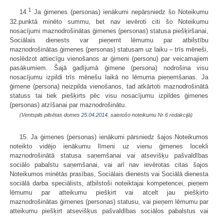
1
14.
Ja ģimenes (personas) ienākumi nepārsniedz šo Noteikumu
32.punktā minēto summu, bet nav ievēroti citi šo Noteikumu
nosacījumi maznodrošinātas ģimenes (personas) statusa piešķiršanai,
Sociālais dienests var pieņemt lēmumu par atbilstību
maznodrošinātas ģimenes (personas) statusam uz laiku – trīs mēneši,
noslēdzot attiecīgu vienošanos ar ģimeni (personu) par veicamajiem
pasākumiem. Šajā gadījumā ģimene (persona) nodrošina visu
nosacījumu izpildi trīs mēnešu laikā no lēmuma pieņemšanas. Ja
ģimene (persona) neizpilda vienošanos, tad atkārtoti maznodrošinātā
statuss tai tiek piešķirts pēc visu nosacījumu izpildes ģimenes
(personas) atzīšanai par maznodrošinātu.
(Ventspils pilsētas domes
25.04.2014.
saistošo noteikumu Nr.6 redakcijā)
15. Ja ģimenes (personas) ienākumi pārsniedz šajos Noteikumos
noteikto vidējo ienākumu līmeni uz vienu ģimenes locekli
maznodrošinātā statusa saņemšanai vai atsevišķu pašvaldības
sociālo pabalstu saņemšanai, vai arī nav ievērotas citas šajos
Noteikumos minētās prasības, Sociālais dienests vai Sociālā dienesta
sociālā darba speciālists, atbilstoši noteiktajai kompetencei, pieņem
lēmumu par atteikumu piešķirt vai atcelt jau piešķirto
maznodrošinātas ģimenes (personas) statusu, vai pieņem lēmumu par
atteikumu piešķirt atsevišķus pašvaldības sociālos pabalstus vai