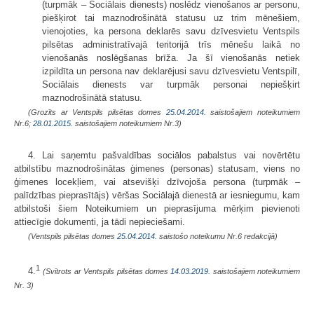
(turpmāk – Sociālais dienests) noslēdz vienošanos ar personu,
piešķirot tai maznodrošinātā statusu uz trim mēnešiem,
vienojoties, ka persona deklarēs savu dzīvesvietu Ventspils
pilsētas administratīvajā teritorijā trīs mēnešu laikā no
vienošanās noslēgšanas brīža. Ja šī vienošanās netiek
izpildīta un persona nav deklarējusi savu dzīvesvietu Ventspilī,
Sociālais dienests var turpmāk personai nepiešķirt
maznodrošinātā statusu.
(Grozīts ar Ventspils pilsētas domes
25.04.2014.
saistošajiem noteikumiem
Nr.6;
28.01.2015.
saistošajiem noteikumiem Nr.3)
4. Lai saņemtu pašvaldības sociālos pabalstus vai novērtētu
atbilstību maznodrošinātas ģimenes (personas) statusam, viens no
ģimenes locekļiem, vai atsevišķi dzīvojoša persona (turpmāk –
palīdzības pieprasītājs) vēršas Sociālajā dienestā ar iesniegumu, kam
atbilstoši šiem Noteikumiem un pieprasījuma mērķim pievienoti
attiecīgie dokumenti, ja tādi nepieciešami.
(Ventspils pilsētas domes
25.04.2014.
saistošo noteikumu Nr.6 redakcijā)
1
4.
(Svītrots ar Ventspils pilsētas domes
14.03.2019.
saistošajiem noteikumiem
Nr. 3)