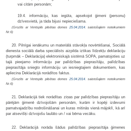
vai citām personām;
19.4. informāciju, kas iegūta, apsekojot ģimeni (personu)
dzīvesvietā, ja tāda bijusi nepieciešama.
(Grozīts ar Ventspils pilsētas domes
25.04.2014.
saistošajiem noteikumiem
Nr.6)
20. Pilnīgai ienākumu un materiālā stāvokļa novērtēšanai, Sociālā
dienesta sociālā darba speciālists aizpilda iztikas līdzekļu deklarāciju
(turpmāk – Deklarācija) elektroniskajā sistēmā SOPA, pamatojoties uz
tajā pieejamo informāciju par palīdzības pieprasītāju, palīdzības
pieprasītāja sniegto informāciju un iesniegtajiem dokumentiem, kas
apliecina Deklarācijā norādītos faktus.
(Grozīts ar Ventspils pilsētas domes
25.04.2014.
saistošajiem noteikumiem
Nr.6)
21. Deklarācijā tiek norādītas ziņas par palīdzības pieprasītāju un
pārējām ģimenē dzīvojošām personām, kurām ir kopēji izdevumi
pamatvajadzību nodrošināšanai un kuras mitinās vienā mājoklī, kā arī
par atsevišķi dzīvojošu laulāto un / vai bērna vecāku.
22. Deklarācijā norāda šādus palīdzības pieprasītāja ģimenes