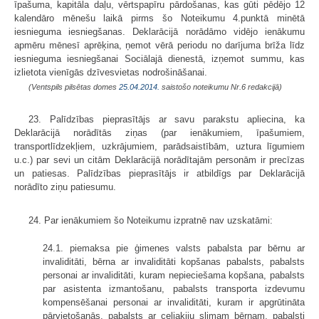
īpašuma, kapitāla daļu, vērtspapīru pārdošanas, kas gūti pēdējo 12
kalendāro mēnešu laikā pirms šo Noteikumu 4.punktā minētā
iesnieguma iesniegšanas. Deklarācijā norādāmo vidējo ienākumu
apmēru mēnesī aprēķina, ņemot vērā periodu no darījuma brīža līdz
iesnieguma iesniegšanai Sociālajā dienestā, izņemot summu, kas
izlietota vienīgās dzīvesvietas nodrošināšanai.
(Ventspils pilsētas domes
25.04.2014.
saistošo noteikumu Nr.6 redakcijā)
23. Palīdzības pieprasītājs ar savu parakstu apliecina, ka
Deklarācijā norādītās ziņas (par ienākumiem, īpašumiem,
transportlīdzekļiem, uzkrājumiem, parādsaistībām, uztura līgumiem
u.c.) par sevi un citām Deklarācijā norādītajām personām ir precīzas
un patiesas. Palīdzības pieprasītājs ir atbildīgs par Deklarācijā
norādīto ziņu patiesumu.
24. Par ienākumiem šo Noteikumu izpratnē nav uzskatāmi:
24.1. piemaksa pie ģimenes valsts pabalsta par bērnu ar
invaliditāti, bērna ar invaliditāti kopšanas pabalsts, pabalsts
personai ar invaliditāti, kuram nepieciešama kopšana, pabalsts
par asistenta izmantošanu, pabalsts transporta izdevumu
kompensēšanai personai ar invaliditāti, kuram ir apgrūtināta
pārvietošanās, pabalsts ar celiakiju slimam bērnam, pabalsti