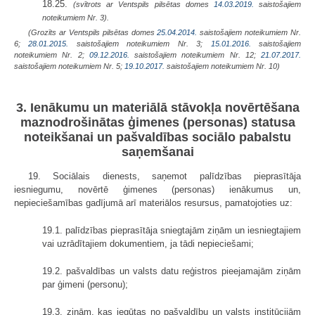
18.25.
(svītrots ar Ventspils pilsētas domes
14.03.2019.
saistošajiem
noteikumiem Nr. 3).
(Grozīts ar Ventspils pilsētas domes
25.04.2014.
saistošajiem noteikumiem Nr.
6;
28.01.2015.
saistošajiem noteikumiem Nr. 3;
15.01.2016.
saistošajiem
noteikumiem Nr. 2;
09.12.2016.
saistošajiem noteikumiem Nr. 12;
21.07.2017.
saistošajiem noteikumiem Nr. 5;
19.10.2017.
saistošajiem noteikumiem Nr. 10)
3. Ienākumu un materiālā stāvokļa novērtēšana
maznodrošinātas ģimenes (personas) statusa
noteikšanai un pašvaldības sociālo pabalstu
saņemšanai
19. Sociālais dienests, saņemot palīdzības pieprasītāja
iesniegumu, novērtē ģimenes (personas) ienākumus un,
nepieciešamības gadījumā arī materiālos resursus, pamatojoties uz:
19.1. palīdzības pieprasītāja sniegtajām ziņām un iesniegtajiem
vai uzrādītajiem dokumentiem, ja tādi nepieciešami;
19.2. pašvaldības un valsts datu reģistros pieejamajām ziņām
par ģimeni (personu);
19.3. ziņām, kas iegūtas no pašvaldību un valsts institūcijām