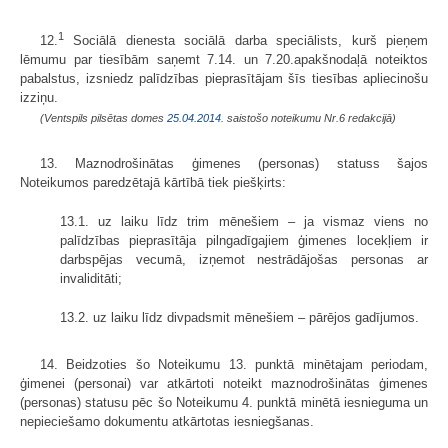
1
12.
Sociālā dienesta sociālā darba speciālists, kurš pieņem
lēmumu par tiesībām saņemt 7.14. un 7.20.apakšnodaļā noteiktos
pabalstus, izsniedz palīdzības pieprasītājam šīs tiesības apliecinošu
izziņu.
(Ventspils pilsētas domes
25.04.2014.
saistošo noteikumu Nr.6 redakcijā)
13. Maznodrošinātas ģimenes (personas) statuss šajos
Noteikumos paredzētajā kārtībā tiek piešķirts:
13.1. uz laiku līdz trim mēnešiem – ja vismaz viens no
palīdzības pieprasītāja pilngadīgajiem ģimenes locekļiem ir
darbspējas vecumā, izņemot nestrādājošas personas ar
invaliditāti;
13.2. uz laiku līdz divpadsmit mēnešiem – pārējos gadījumos.
14. Beidzoties šo Noteikumu 13. punktā minētajam periodam,
ģimenei (personai) var atkārtoti noteikt maznodrošinātas ģimenes
(personas) statusu pēc šo Noteikumu 4. punktā minētā iesnieguma un
nepieciešamo dokumentu atkārtotas iesniegšanas.