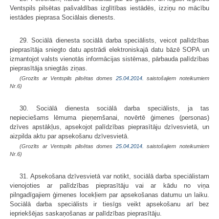
Ventspils pilsētas pašvaldības izglītības iestādēs, izziņu no mācību
iestādes pieprasa Sociālais dienests.
29. Sociālā dienesta sociālā darba speciālists, veicot palīdzības
pieprasītāja sniegto datu apstrādi elektroniskajā datu bāzē SOPA un
izmantojot valsts vienotās informācijas sistēmas, pārbauda palīdzības
pieprasītāja sniegtās ziņas.
(Grozīts ar Ventspils pilsētas domes
25.04.2014.
saistošajiem noteikumiem
Nr.6)
30. Sociālā dienesta sociālā darba speciālists, ja tas
nepieciešams lēmuma pieņemšanai, novērtē ģimenes (personas)
dzīves apstākļus, apsekojot palīdzības pieprasītāju dzīvesvietā, un
aizpilda aktu par apsekošanu dzīvesvietā.
(Grozīts ar Ventspils pilsētas domes
25.04.2014.
saistošajiem noteikumiem
Nr.6)
31. Apsekošana dzīvesvietā var notikt, sociālā darba speciālistam
vienojoties ar palīdzības pieprasītāju vai ar kādu no viņa
pilngadīgajiem ģimenes locekļiem par apsekošanas datumu un laiku.
Sociālā darba speciālists ir tiesīgs veikt apsekošanu arī bez
iepriekšējas saskaņošanas ar palīdzības pieprasītāju.