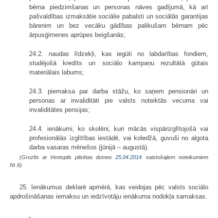
bērna piedzimšanas un personas nāves gadījumā, kā arī
pašvaldības izmaksātie sociālie pabalsti un sociālās garantijas
bārenim un bez vecāku gādības palikušam bērnam pēc
ārpusģimenes aprūpes beigšanās;
24.2. naudas līdzekļi, kas iegūti no labdarības fondiem,
studējošā kredīts un sociālo kampaņu rezultātā gūtais
materiālais labums;
24.3. piemaksa par darba stāžu, ko saņem pensionāri un
personas ar invaliditāti pie valsts noteiktās vecuma vai
invaliditātes pensijas;
24.4. ienākumi, ko skolēni, kuri mācās vispārizglītojošā vai
profesionālās izglītības iestādē, vai koledžā, guvuši no algota
darba vasaras mēnešos (jūnijā – augustā).
(Grozīts ar Ventspils pilsētas domes
25.04.2014.
saistošajiem noteikumiem
Nr.6)
25. Ienākumus deklarē apmērā, kas veidojas pēc valsts sociālo
apdrošināšanas iemaksu un iedzīvotāju ienākuma nodokļa samaksas.