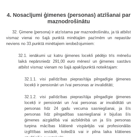
4. Nosacījumi ģimenes (personas) atzīšanai par
maznodrošinātu
32. Ģimene (persona) ir atzīstama par maznodrošinātu, ja tā atbilst
vismaz vienai no šajā punktā minētajām pazīmēm un nepastāv
neviens no 33.punktā minētajiem ierobežojumiem:
32.1. ienākumi uz katru ģimenes locekli pēdējo trīs mēnešu
laikā nepārsniedz 291,00
euro
mēnesī un ģimenes sastāvs
atbilst vismaz vienam no šajā apakšpunktā noteiktajam:
32.1.1. visi palīdzības pieprasītāja pilngadīgie ģimenes
locekļi ir pensionāri un /vai personas ar invaliditāti;
32.1.2. visi palīdzības pieprasītāja pilngadīgie ģimenes
locekļi ir pensionāri un /vai personas ar invaliditāti un
personas līdz 24 gadu vecuma sasniegšanai, ja šīs
personas līdz pilngadības sasniegšanai ir bijušas šīs
ģimenes aizgādībā vai aizbildnībā un ja šīs personas
turpina mācības klātienē vispārējās vai profesionālās
izglītības iestādē, koledžā vai ir pilna laika klātienes