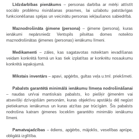
Līdzdarbības pienākums
– personas darbība ar mērķi attīstīt
sociālo problēmu risināšanas prasmes, lai uzlabotu patstāvīgas
funkcionēšanas spējas un veicinātu personas iekļaušanos sabiedrībā.
Maznodrošināta ģimene (persona)
– ģimene (persona), kuras
ienākumi nepārsniedz Ventspils pilsētas domes noteikto
maznodrošinātas ģimenes (personas) ienākumu līmeni.
Medikamenti
– zāles, kas sagatavotas noteiktam ievadīšanas
veidam konkrētā formā un kas tiek izplatītas ar konkrētu nosaukumu
konkrētā iepakojumā.
Mīkstais inventārs
– apavi, apģērbs, gultas veļa u.tml. priekšmeti.
Pabalsts garantētā minimālā ienākumu līmeņa nodrošināšanai
– naudas un/vai mantiskais pabalsts, ko piešķir ģimenēm vai
atsevišķi dzīvojošām personām, kuras objektīvu apstākļu dēļ negūst
pietiekamus ienākumus un kuras atzītas par trūcīgām. Šis pabalsts
nodrošina katram ģimenes loceklim garantēto minimālo ienākumu
līmeni.
Pamatvajadzības
– ēdiens, apģērbs, mājoklis, veselības aprūpe,
obligātā izglītība.