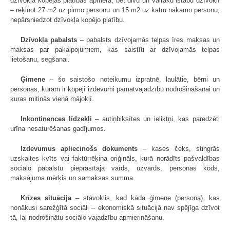
dzīvokļa kopējās platības apmērā, bet divu un vairāku istabu dzīvoklī
– rēķinot 27 m2 uz pirmo personu un 15 m2 uz katru nākamo personu,
nepārsniedzot dzīvokļa kopējo platību.
Dzīvokļa pabalsts
– pabalsts dzīvojamās telpas īres maksas un
maksas par pakalpojumiem, kas saistīti ar dzīvojamās telpas
lietošanu, segšanai.
Ģimene
– šo saistošo noteikumu izpratnē, laulātie, bērni un
personas, kurām ir kopēji izdevumi pamatvajadzību nodrošināšanai un
kuras mitinās vienā mājoklī.
Inkontinences līdzekļi
– autiņbiksītes un ieliktņi, kas paredzēti
urīna nesaturēšanas gadījumos.
Izdevumus apliecinošs dokuments
– kases čeks, stingrās
uzskaites kvīts vai faktūrrēķina oriģināls, kurā norādīts pašvaldības
sociālo pabalstu pieprasītāja vārds, uzvārds, personas kods,
maksājuma mērķis un samaksas summa.
Krīzes situācija
– stāvoklis, kad kāda ģimene (persona), kas
nonākusi sarežģītā sociāli – ekonomiskā situācijā nav spējīga dzīvot
tā, lai nodrošinātu sociālo vajadzību apmierināšanu.