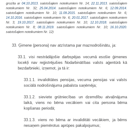
grozīta ar
04.10.2013.
saistošajiem noteikumiem Nr. 14;
22.11.2013.
saistošajiem
noteikumiem Nr. 32;
25.04.2014.
saistošajiem noteikumiem Nr. 6;
12.09.2014.
saistošajiem noteikumiem Nr. 10;
11.09.2015.
saistošajiem noteikumiem Nr. 6;
14.10.2016.
saistošajiem noteikumiem Nr. 6;
20.01.2017.
saistošajiem noteikumiem
Nr. 3;
19.10.2017.
saistošajiem noteikumiem Nr. 10;
12.10.2018.
saistošajiem
noteikumiem Nr. 8;
08.11.2019.
saistošajiem noteikumiem Nr. 10;
16.10.2020.
saistošajiem noteikumiem Nr. 12)
33. Ģimene (persona) nav atzīstama par maznodrošinātu, ja:
33.1. visi nestrādājošie darbspējas vecumā esošie ģimenes
locekļi nav reģistrējušies Nodarbinātības valsts aģentūrā kā
bezdarbnieki, izņemot, ja tā ir:
33.1.1. invaliditātes pensijas, vecuma pensijas vai valsts
sociālā nodrošinājuma pabalsta saņēmēja;
33.1.2. sieviete grūtniecības un dzemdību atvaļinājuma
laikā, viens no bērna vecākiem vai cita persona bērna
kopšanas periodā;
33.1.3. viens no bērna ar invaliditāti vecākiem, ja bērns
nesaņem piemērotus aprūpes pakalpojumus;