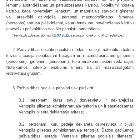
lēmumu apstrīdēšanas un pārsūdzēšanas kārtību. Noteikumi nosaka
kārtību, kādā novērtējami ienākumi un materiālais stāvoklis ģimenei
vai atsevišķi dzīvojošai personai maznodrošinātas ģimenes
(personas) statusa piešķiršanai, kā arī ienākumu novērtēšanas kārtību
atsevišķu pašvaldības sociālo pabalstu saņemšanai.
(Ventspils pilsētas domes
02.03.2012.
saistošo noteikumu Nr.1 redakcijā)
2. Pašvaldības sociālo pabalstu mērķis ir sniegt materiālu atbalstu
krīzes situācijā nonākušām trūcīgām un maznodrošinātām ģimenēm
(personām), ģimenēm (personām), kuru ienākumi nepārsniedz šajos
Noteikumos noteikto ienākumu līmeni, kā arī mazaizsargātām
iedzīvotāju grupām.
3. Pašvaldības sociālie pabalsti tiek piešķirti:
3.1. personām, kuras savu dzīvesvietu ir deklarējušas
Ventspils pilsētas administratīvajā teritorijā un ir sasniedzamas
Ventspils pilsētā deklarētajā adresē;
3.2. personām, kuru pēdējā deklarētā dzīvesvieta ir bijusi
Ventspils pilsētas administratīvajā teritorijā. Šādos gadījumos
pašvaldības iestāde "Ventspils pilsētas sociālais dienests"