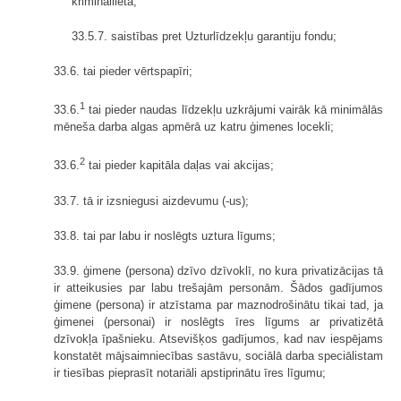
krimināllietā;
33.5.7. saistības pret Uzturlīdzekļu garantiju fondu;
33.6. tai pieder vērtspapīri;
1
33.6.
tai pieder naudas līdzekļu uzkrājumi vairāk kā minimālās
mēneša darba algas apmērā uz katru ģimenes locekli;
2
33.6.
tai pieder kapitāla daļas vai akcijas;
33.7. tā ir izsniegusi aizdevumu (-us);
33.8. tai par labu ir noslēgts uztura līgums;
33.9. ģimene (persona) dzīvo dzīvoklī, no kura privatizācijas tā
ir atteikusies par labu trešajām personām. Šādos gadījumos
ģimene (persona) ir atzīstama par maznodrošinātu tikai tad, ja
ģimenei (personai) ir noslēgts īres līgums ar privatizētā
dzīvokļa īpašnieku. Atsevišķos gadījumos, kad nav iespējams
konstatēt mājsaimniecības sastāvu, sociālā darba speciālistam
ir tiesības pieprasīt notariāli apstiprinātu īres līgumu;