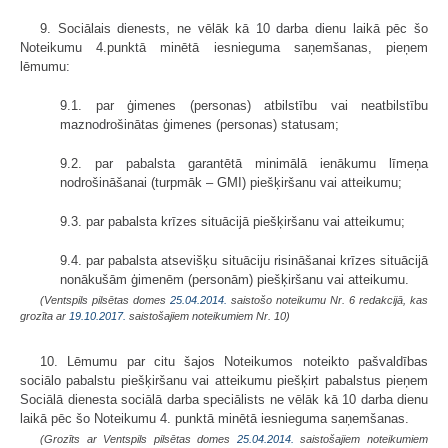
9. Sociālais dienests, ne vēlāk kā 10 darba dienu laikā pēc šo
Noteikumu 4.punktā minētā iesnieguma saņemšanas, pieņem
lēmumu:
9.1. par ģimenes (personas) atbilstību vai neatbilstību
maznodrošinātas ģimenes (personas) statusam;
9.2. par pabalsta garantētā minimālā ienākumu līmeņa
nodrošināšanai (turpmāk – GMI) piešķiršanu vai atteikumu;
9.3. par pabalsta krīzes situācijā piešķiršanu vai atteikumu;
9.4. par pabalsta atsevišķu situāciju risināšanai krīzes situācijā
nonākušām ģimenēm (personām) piešķiršanu vai atteikumu.
(Ventspils pilsētas domes
25.04.2014.
saistošo noteikumu Nr. 6 redakcijā, kas
grozīta ar
19.10.2017.
saistošajiem noteikumiem Nr. 10)
10. Lēmumu par citu šajos Noteikumos noteikto pašvaldības
sociālo pabalstu piešķiršanu vai atteikumu piešķirt pabalstus pieņem
Sociālā dienesta sociālā darba speciālists ne vēlāk kā 10 darba dienu
laikā pēc šo Noteikumu 4. punktā minētā iesnieguma saņemšanas.
(Grozīts ar Ventspils pilsētas domes
25.04.2014.
saistošajiem noteikumiem