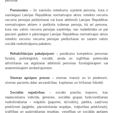
personai.
Pensionārs
– šo saistošo noteikumu izpratnē persona, kura ir
sasniegusi Latvijas Republikas normatīvajos aktos noteikto vecumu
vecuma pensijas piešķiršanai vai kurai atbilstoši Latvijas Republikas
normatīvajiem aktiem ir piešķirta izdienas pensija, kā arī persona,
kura nav valsts vecuma pensijas saņēmēja, nav nodarbināta un par
pieciem gadiem ir pārsniegusi Latvijas Republikas normatīvajos aktos
noteikto vecumu vecuma pensijas piešķiršanai un saņem valsts
sociālā nodrošinājuma pabalstu.
Rehabilitācijas pakalpojumi
– pasākumu komplekss personas
fiziskā, psiholoģiskā, sociālā, aroda un izglītības potenciāla
attīstīšanai vai atgūšanai atbilstoši personas fizioloģiskajiem vai
anatomiskajiem ierobežojumiem.
Stomas aprūpes preces
– stomas maisiņi un to piederumi,
stomas pacientu ādas aizsardzības, kopšanas un tīrīšanas līdzekļi.
Sociālās vajadzības
– sociālo prasību kopums, kas
nepieciešams indivīda, ģimenes, sociālās grupas funkcionēšanas
nodrošināšanai – mājoklis (pajumte, dzīvoklis), pārtika, sadzīves
priekšmeti (apģērbs, pārvietošanās iespējas, mājturības priekšmeti),
izglītības un audzināšanas iespējas, veselības un sociālās aprūpes