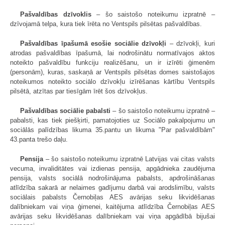
Pašvaldības dzīvoklis
– šo saistošo noteikumu izpratnē –
dzīvojamā telpa, kura tiek īrēta no Ventspils pilsētas pašvaldības.
Pašvaldības īpašumā esošie sociālie dzīvokļi
– dzīvokļi, kuri
atrodas pašvaldības īpašumā, lai nodrošinātu normatīvajos aktos
noteikto pašvaldību funkciju realizēšanu, un ir izīrēti ģimenēm
(personām), kuras, saskaņā ar Ventspils pilsētas domes saistošajos
noteikumos noteikto sociālo dzīvokļu izīrēšanas kārtību Ventspils
pilsētā, atzītas par tiesīgām īrēt šos dzīvokļus.
Pašvaldības sociālie pabalsti
– šo saistošo noteikumu izpratnē –
pabalsti, kas tiek piešķirti, pamatojoties uz Sociālo pakalpojumu un
sociālās palīdzības likuma 35.pantu un likuma "Par pašvaldībām"
43.panta trešo daļu.
Pensija
– šo saistošo noteikumu izpratnē Latvijas vai citas valsts
vecuma, invaliditātes vai izdienas pensija, apgādnieka zaudējuma
pensija, valsts sociālā nodrošinājuma pabalsts, apdrošināšanas
atlīdzība sakarā ar nelaimes gadījumu darbā vai arodslimību, valsts
sociālais pabalsts Černobiļas AES avārijas seku likvidēšanas
dalībniekam vai viņa ģimenei, kaitējuma atlīdzība Černobiļas AES
avārijas seku likvidēšanas dalībniekam vai viņa apgādībā bijušai