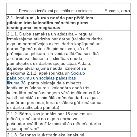
euro
Personas ienākumi pa ienākumu veidiem
Summa,
2.1. Ienākumi, kurus norāda par pēdējiem
pilniem trim kalendāra mēnešiem pirms
iesnieguma iesniegšanas
2.1.1. Darba samaksa un atlīdzība – regulāri
izmaksājamā atlīdzība par darbu (tai skaitā darba
alga un normatīvajos aktos, darba koplīgumā un
darba līgumā noteiktās piemaksas), kā arī
prēmijas un jebkura cita veida atlīdzība saistībā
ar darbu vai dienestu – slimības nauda,
pamatojoties uz darbnespējas lapas A daļu,
ikgadējā atvaļinājuma nauda, izņemot šā
pielikuma 2.1.2. apakšpunktā un
Sociālo
pakalpojumu un sociālās palīdzības
likuma
38.
panta piektajā daļā minētos
ienākumus (vienu reizi kalendāra gadā trīs
kalendāra mēnešus neņem vērā ienākumus līdz
valstī noteiktās minimālās mēneša darba algas
apmēram personai, kura uzsākusi gūt ienākumus
uz darba attiecību pamata)
2.1.2. Bērna, kas jaunāks par 18 gadiem un
mācās, ienākumi no algota darba vai
pašnodarbinātības līdz minimālās mēneša darba
algas apmēram*
2.1.3. Sezonas laukstrādnieka ienākumi