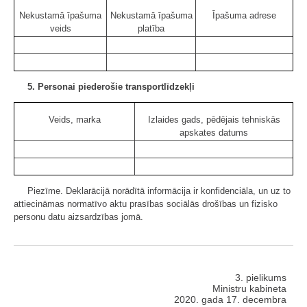
Nekustamā īpašuma
Nekustamā īpašuma
Īpašuma adrese
veids
platība
5. Personai piederošie transportlīdzekļi
Veids, marka
Izlaides gads, pēdējais tehniskās
apskates datums
Piezīme. Deklarācijā norādītā informācija ir konfidenciāla, un uz to
attiecināmas normatīvo aktu prasības sociālās drošības un fizisko
personu datu aizsardzības jomā.
3. pielikums
Ministru kabineta
2020. gada 17. decembra