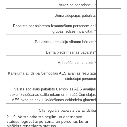
Atlīdzība par adopciju*
Bērna adopcijas pabalsts
Pabalsts par asistenta izmantošanu personām ar I
grupas redzes invaliditāti *
Pabalsts ar celiakiju slimam bērnam*
Bērna piedzimšanas pabalsts*
Apbedīšanas pabalsts*
Kaitējuma atlīdzība Černobiļas AES avārijas rezultātā
cietušajai personai
Valsts sociālais pabalsts Černobiļas AES avārijas
seku likvidēšanas dalībniekam un mirušā Černobiļas
AES avārijas seku likvidēšanas dalībnieka ģimenei
Cits regulārs pabalsts vai atlīdzība
2.1.9. Valsts atbalsts bēglim un alternatīvo
statusu ieguvušai personai un personai, kurai
piešķirts repatrianta statuss