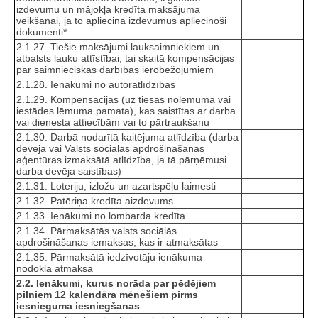
izdevumu un mājokļa kredīta maksājuma
veikšanai, ja to apliecina izdevumus apliecinoši
dokumenti*
2.1.27. Tiešie maksājumi lauksaimniekiem un
atbalsts lauku attīstībai, tai skaitā kompensācijas
par saimnieciskās darbības ierobežojumiem
2.1.28. Ienākumi no autoratlīdzības
2.1.29. Kompensācijas (uz tiesas nolēmuma vai
iestādes lēmuma pamata), kas saistītas ar darba
vai dienesta attiecībām vai to pārtraukšanu
2.1.30. Darbā nodarītā kaitējuma atlīdzība (darba
devēja vai Valsts sociālās apdrošināšanas
aģentūras izmaksātā atlīdzība, ja tā pārņēmusi
darba devēja saistības)
2.1.31. Loteriju, izložu un azartspēļu laimesti
2.1.32. Patēriņa kredīta aizdevums
2.1.33. Ienākumi no lombarda kredīta
2.1.34. Pārmaksātās valsts sociālās
apdrošināšanas iemaksas, kas ir atmaksātas
2.1.35. Pārmaksātā iedzīvotāju ienākuma
nodokļa atmaksa
2.2. Ienākumi, kurus norāda par pēdējiem
pilniem 12 kalendāra mēnešiem pirms
iesnieguma iesniegšanas