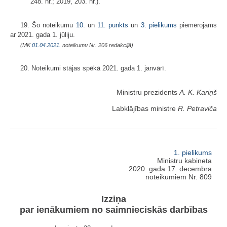
248. nr.; 2019, 203. nr.).
19. Šo noteikumu
10.
un
11. punkts
un
3. pielikums
piemērojams
ar 2021. gada 1. jūliju.
(MK
01.04.2021.
noteikumu Nr. 206 redakcijā)
20. Noteikumi stājas spēkā 2021. gada 1. janvārī.
Ministru prezidents
A. K. Kariņš
Labklājības ministre
R. Petraviča
1. pielikums
Ministru kabineta
2020. gada 17. decembra
noteikumiem Nr. 809
Izziņa
par ienākumiem no saimnieciskās darbības