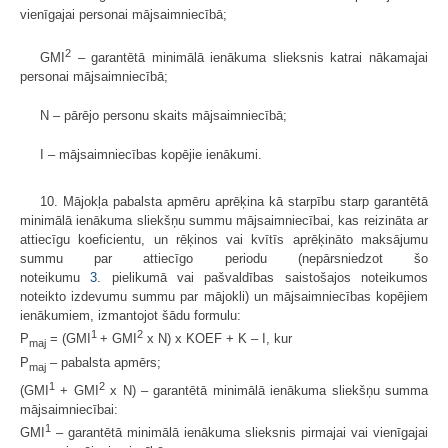
vienīgajai personai mājsaimniecībā;
2
GMI
– garantētā minimālā ienākuma slieksnis katrai nākamajai
personai mājsaimniecībā;
N – pārējo personu skaits mājsaimniecībā;
I – mājsaimniecības kopējie ienākumi.
10. Mājokļa pabalsta apmēru aprēķina kā starpību starp garantētā
minimālā ienākuma sliekšņu summu mājsaimniecībai, kas reizināta ar
attiecīgu koeficientu, un rēķinos vai kvītīs aprēķināto maksājumu
summu par attiecīgo periodu (nepārsniedzot šo
noteikumu
3.
pielikumā vai pašvaldības saistošajos noteikumos
noteikto izdevumu summu par mājokli) un mājsaimniecības kopējiem
ienākumiem, izmantojot šādu formulu:
1
2
P
= (GMI
+ GMI
x N) x KOEF + K – I, kur
maj
P
– pabalsta apmērs;
maj
1
2
(GMI
+ GMI
x N) – garantētā minimālā ienākuma sliekšņu summa
mājsaimniecībai:
1
GMI
– garantētā minimālā ienākuma slieksnis pirmajai vai vienīgajai