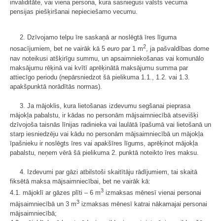
invaliditāte, vai viena persona, kura sasniegusi valsts vecuma
pensijas piešķiršanai nepieciešamo vecumu.
2. Dzīvojamo telpu īre saskaņā ar noslēgtā īres līguma
2
nosacījumiem, bet ne vairāk kā 5
euro
par 1 m
, ja pašvaldības dome
nav noteikusi atšķirīgu summu, un apsaimniekošanas vai komunālo
maksājumu rēķinā vai kvītī aprēķinātā maksājumu summa par
attiecīgo periodu (nepārsniedzot šā pielikuma 1.1., 1.2. vai 1.3.
apakšpunktā norādītās normas).
3. Ja mājoklis, kura lietošanas izdevumu segšanai pieprasa
mājokļa pabalstu, ir kādas no personām mājsaimniecībā atsevišķi
dzīvojoša taisnās līnijas radinieka vai laulātā īpašumā vai lietošanā un
starp iesniedzēju vai kādu no personām mājsaimniecībā un mājokļa
īpašnieku ir noslēgts īres vai apakšīres līgums, aprēķinot mājokļa
pabalstu, neņem vērā šā pielikuma 2. punktā noteikto īres maksu.
4. Izdevumi par gāzi atbilstoši skaitītāju rādījumiem, tai skaitā
fiksētā maksa mājsaimniecībai, bet ne vairāk kā:
3
4.1. mājoklī ar gāzes plīti – 6 m
izmaksas mēnesī vienai personai
3
mājsaimniecībā un 3 m
izmaksas mēnesī katrai nākamajai personai
mājsaimniecībā;