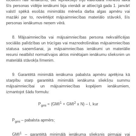
šīs personas vidējie ienākumi bija vienādi ar attiecīgā gada 1. janvārī
valstī spēkā esošās minimālās mēneša darba algas apmēru vai
mazāki par to, novērtējot mājsaimniecības materiālo stāvokli, šīs
personas ienākumus neņem vērā.
8. Mājsaimniecība vai mājsaimniecības persona nekvalificējas
sociālās palīdzības un trūcīgas vai maznodrošinātas mājsaimniecības
statusa saņemšanai, ja mājsaimniecības ienākumi un materiālie
resursi neatbilst normatīvajos aktos minētajam ienākumu slieksnim un
materiālā stāvokļa līmenim.
9. Garantētā minimālā ienākuma pabalsta apmēru aprēķina kā
starpību starp garantētā minimālā ienākuma sliekšņu summu
mājsaimniecībai un mājsaimniecības kopējiem ienākumiem,
izmantojot šādu formulu:
1
2
P
= (GMI
+ GMI
x N) – I, kur
gmi
P
– pabalsta apmērs;
gmi
1
GMI
– garantētā minimālā ienākuma slieksnis pirmajai vai