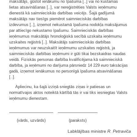
maksātājs, gūstot ienākumu no īpašuma [..] vai no kustamas
lietas atsavināšanas [..], var nereģistrēties Valsts ieņēmumu
dienestā kā saimnieciskās darbības veicējs. Šajā gadījumā
maksātājs nav tiesīgs piemērot saimnieciskās darbības
izdevumus [..], izņemot nekustamā īpašuma nodokļa maksājumus
par attiecīgo nekustamo īpašumu. Saimnieciskās darbības
ieņēmumus maksātājs hronoloģiskā secībā uzskaita ieņēmumu
uzskaites reģistrā [..]. Maksātājs saimnieciskās darbības
ieņēmumus var neuzskaitīt ieņēmumu uzskaites reģistrā, ja
saimnieciskās darbības ieņēmumi ir gūti tikai bezskaidras naudas
veidā. Fiziskās personas darbība kvalificējama kā saimnieciskā
darbība, ja ieņēmumi no darījuma pārsniedz 14 229
euro
taksācijas
gadā, izņemot ienākumus no personīgā īpašuma atsavināšanas
[..].
Apliecinu, ka šajā izziņā sniegtās ziņas ir patiesas un
normatīvajos aktos noteiktā kārtībā tās ir vai tiks iesniegtas Valsts
ieņēmumu dienestam.
(vārds, uzvārds)
(paraksts)
Labklājības ministre
R. Petraviča