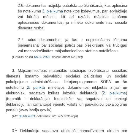
2.6. dokumentus mājokļa pabalsta aprēķināšanai, kas apliecina
šo noteikumu
3. pielikumā
noteiktos izdevumus, par iepriekšējo
vai kārtējo mēnesi, kā arī uzrāda mājokļa lietošanu
apliecinošus dokumentus, ja minēto dokumentu nav sociālā
dienesta rīcībā;
2.7. citus dokumentus, ja tas ir nepieciešams lēmuma
pieņemšanai par sociālās palīdzības piešķiršanu vai trūcīgas
vai maznodrošinātas mājsaimniecības statusa noteikšanu.
(Grozīts ar MK
06.06.2023.
noteikumiem Nr. 289)
3. Mājsaimniecības materiālās situācijas izvērtēšanai sociālais
dienests izmanto pašvaldību sociālās palīdzības un sociālo
pakalpojumu administrēšanas lietojumprogrammu SOPA un šo
noteikumu
2. punktā
minētajos dokumentos iekļautās ziņas un
elektroniski sagatavo iztikas līdzekļu deklarāciju (
2. pielikums
)
(turpmāk – deklarācija). Iesniedzējs var sagatavot un iesniegt
deklarāciju, arī izmantojot vienoto valsts un pašvaldību pakalpojumu
portālu (www.latvija.gov.lv).
(MK
06.06.2023.
noteikumu Nr. 289 redakcijā)
1
3.
Deklarāciju sagatavo atbilstoši normatīvajiem aktiem par