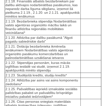
2.1.18. Finansiāls atbalsts bezdarbniekam par
dalību aktīvajos nodarbinātības pasākumos, kas
neparedz darba līguma slēgšanu, izņemot šā
pielikuma 2.1.19., 2.1.20. un 2.1.21. apakšpunktā
minētos ienākumus
2.1.19. Bezdarbnieka stipendija Nodarbinātības
valsts aģentūras organizēto mācību laikā un
finanšu atlīdzība reģionālās mobilitātes
veicināšanai*
2.1.20. Atlīdzība par dalību pasākumā "Algoti
pagaidu sabiedriskie darbi"
2.1.21. Dotācija bezdarbnieka ikmēneša
ienākumiem Nodarbinātības valsts aģentūras
organizēto pasākumu komercdarbības un
pašnodarbinātības uzsākšanai ietvaros
2.1.22. Stipendijas personām, kuras mācās
izglītības iestādē vai studē, izņemot 2.1.19.
apakšpunktā minēto stipendiju
2.1.23. Studējošā kredīts, studiju kredīts*
2.1.24. Atlīdzība par asins vai asins komponentu
ziedošanu*
2.1.25. Pašvaldības iepriekš izmaksātie sociālās
palīdzības pabalsti un pašvaldību brīvprātīgo
iniciatīvu pabalsti iedzīvotājiem*
2.1.26. Citas personas sniegtais materiālais
atbalsts ārstniecības izdevumu, izglītības