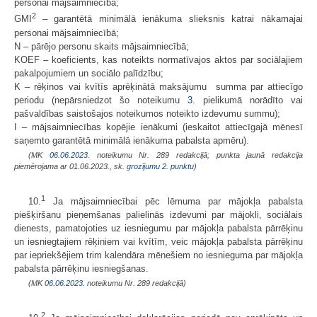
personai mājsaimniecībā;
2
GMI
– garantētā minimālā ienākuma slieksnis katrai nākamajai
personai mājsaimniecībā;
N – pārējo personu skaits mājsaimniecībā;
KOEF – koeficients, kas noteikts normatīvajos aktos par sociālajiem
pakalpojumiem un sociālo palīdzību;
K – rēķinos vai kvītīs aprēķinātā maksājumu summa par attiecīgo
periodu (nepārsniedzot šo noteikumu
3.
pielikumā norādīto vai
pašvaldības saistošajos noteikumos noteikto izdevumu summu);
I – mājsaimniecības kopējie ienākumi (ieskaitot attiecīgajā mēnesī
saņemto garantētā minimālā ienākuma pabalsta apmēru).
(MK
06.06.2023.
noteikumu Nr. 289 redakcijā; punkta jaunā redakcija
piemērojama ar 01.06.2023., sk.
grozījumu 2. punktu
)
1
10.
Ja mājsaimniecībai pēc lēmuma par mājokļa pabalsta
piešķiršanu pieņemšanas palielinās izdevumi par mājokli, sociālais
dienests, pamatojoties uz iesniegumu par mājokļa pabalsta pārrēķinu
un iesniegtajiem rēķiniem vai kvītīm, veic mājokļa pabalsta pārrēķinu
par iepriekšējiem trim kalendāra mēnešiem no iesnieguma par mājokļa
pabalsta pārrēķinu iesniegšanas.
(MK
06.06.2023.
noteikumu Nr. 289 redakcijā)
2