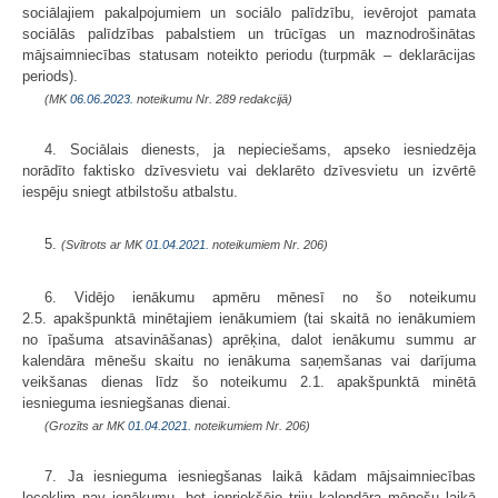
sociālajiem pakalpojumiem un sociālo palīdzību, ievērojot pamata
sociālās palīdzības pabalstiem un trūcīgas un maznodrošinātas
mājsaimniecības statusam noteikto periodu (turpmāk – deklarācijas
periods).
(MK
06.06.2023.
noteikumu Nr. 289 redakcijā)
4. Sociālais dienests, ja nepieciešams, apseko iesniedzēja
norādīto faktisko dzīvesvietu vai deklarēto dzīvesvietu un izvērtē
iespēju sniegt atbilstošu atbalstu.
5.
(Svītrots ar MK
01.04.2021.
noteikumiem Nr. 206)
6. Vidējo ienākumu apmēru mēnesī no šo noteikumu
2.5. apakšpunktā minētajiem ienākumiem (tai skaitā no ienākumiem
no īpašuma atsavināšanas) aprēķina, dalot ienākumu summu ar
kalendāra mēnešu skaitu no ienākuma saņemšanas vai darījuma
veikšanas dienas līdz šo noteikumu 2.1. apakšpunktā minētā
iesnieguma iesniegšanas dienai.
(Grozīts ar MK
01.04.2021.
noteikumiem Nr. 206)
7. Ja iesnieguma iesniegšanas laikā kādam mājsaimniecības
loceklim nav ienākumu, bet iepriekšējo triju kalendāra mēnešu laikā