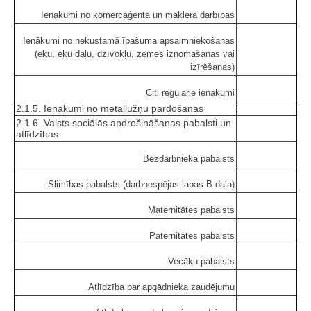
Ienākumi no komercaģenta un māklera darbības
Ienākumi no nekustamā īpašuma apsaimniekošanas
(ēku, ēku daļu, dzīvokļu, zemes iznomāšanas vai
izīrēšanas)
Citi regulārie ienākumi
2.1.5. Ienākumi no metāllūžņu pārdošanas
2.1.6. Valsts sociālās apdrošināšanas pabalsti un
atlīdzības
Bezdarbnieka pabalsts
Slimības pabalsts (darbnespējas lapas B daļa)
Maternitātes pabalsts
Paternitātes pabalsts
Vecāku pabalsts
Atlīdzība par apgādnieka zaudējumu