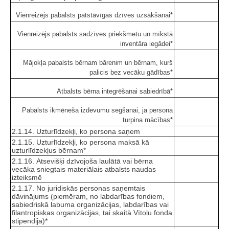
Vienreizējs pabalsts patstāvīgas dzīves uzsākšanai*
Vienreizējs pabalsts sadzīves priekšmetu un mīkstā
inventāra iegādei*
Mājokļa pabalsts bērnam bārenim un bērnam, kurš
palicis bez vecāku gādības*
Atbalsts bērna integrēšanai sabiedrībā*
Pabalsts ikmēneša izdevumu segšanai, ja persona
turpina mācības*
2.1.14. Uzturlīdzekļi, ko persona saņem
2.1.15. Uzturlīdzekļi, ko persona maksā kā
uzturlīdzekļus bērnam*
2.1.16. Atsevišķi dzīvojoša laulātā vai bērna
vecāka sniegtais materiālais atbalsts naudas
izteiksmē
2.1.17. No juridiskās personas saņemtais
dāvinājums (piemēram, no labdarības fondiem,
sabiedriskā labuma organizācijas, labdarības vai
filantropiskas organizācijas, tai skaitā Vītolu fonda
stipendija)*