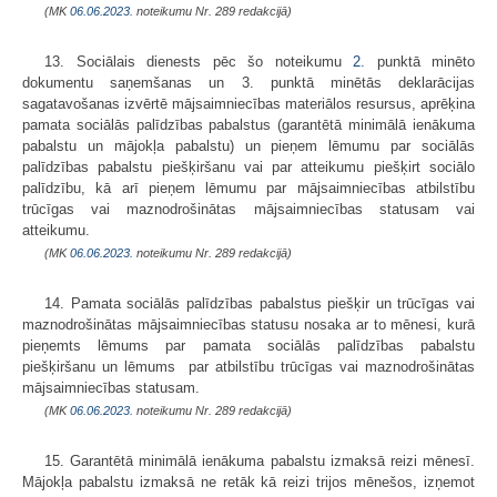
(MK
06.06.2023.
noteikumu Nr. 289 redakcijā)
13. Sociālais dienests pēc šo noteikumu
2.
punktā minēto
dokumentu saņemšanas un 3. punktā minētās deklarācijas
sagatavošanas izvērtē mājsaimniecības materiālos resursus, aprēķina
pamata sociālās palīdzības pabalstus (garantētā minimālā ienākuma
pabalstu un mājokļa pabalstu) un pieņem lēmumu par sociālās
palīdzības pabalstu piešķiršanu vai par atteikumu piešķirt sociālo
palīdzību, kā arī pieņem lēmumu par mājsaimniecības atbilstību
trūcīgas vai maznodrošinātas mājsaimniecības statusam vai
atteikumu.
(MK
06.06.2023.
noteikumu Nr. 289 redakcijā)
14. Pamata sociālās palīdzības pabalstus piešķir un trūcīgas vai
maznodrošinātas mājsaimniecības statusu nosaka ar to mēnesi, kurā
pieņemts lēmums par pamata sociālās palīdzības pabalstu
piešķiršanu un lēmums par atbilstību trūcīgas vai maznodrošinātas
mājsaimniecības statusam.
(MK
06.06.2023.
noteikumu Nr. 289 redakcijā)
15. Garantētā minimālā ienākuma pabalstu izmaksā reizi mēnesī.
Mājokļa pabalstu izmaksā ne retāk kā reizi trijos mēnešos, izņemot