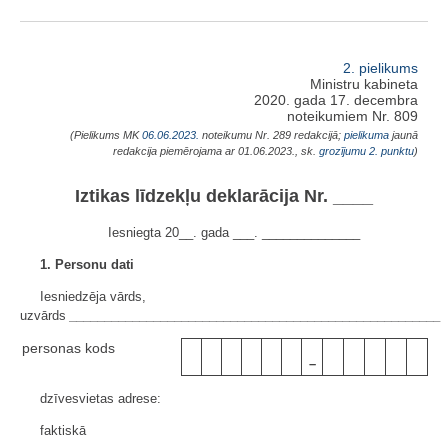
2. pielikums
Ministru kabineta
2020. gada 17. decembra
noteikumiem Nr. 809
(Pielikums MK
06.06.2023.
noteikumu Nr. 289 redakcijā;
pielikuma
jaunā
redakcija piemērojama ar 01.06.2023., sk.
grozījumu 2. punktu
)
Iztikas līdzekļu deklarācija Nr. ____
Iesniegta 20__. gada ___. ______________
1. Personu dati
Iesniedzēja vārds,
uzvārds
_____________________________________________________
personas kods
–
dzīvesvietas adrese:
faktiskā