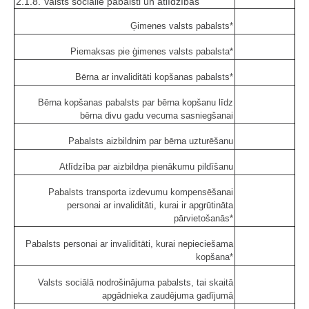
2.1.8. Valsts sociālie pabalsti un atlīdzības
Ģimenes valsts pabalsts*
Piemaksas pie ģimenes valsts pabalsta*
Bērna ar invaliditāti kopšanas pabalsts*
Bērna kopšanas pabalsts par bērna kopšanu līdz
bērna divu gadu vecuma sasniegšanai
Pabalsts aizbildnim par bērna uzturēšanu
Atlīdzība par aizbildņa pienākumu pildīšanu
Pabalsts transporta izdevumu kompensēšanai
personai ar invaliditāti, kurai ir apgrūtināta
pārvietošanās*
Pabalsts personai ar invaliditāti, kurai nepieciešama
kopšana*
Valsts sociālā nodrošinājuma pabalsts, tai skaitā
apgādnieka zaudējuma gadījumā