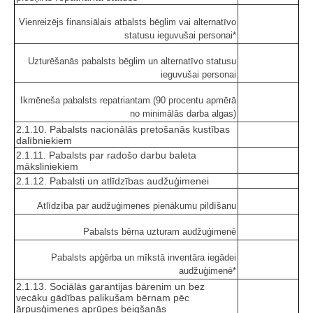
Vienreizējs finansiālais atbalsts bēglim vai alternatīvo
statusu ieguvušai personai*
Uzturēšanās pabalsts bēglim un alternatīvo statusu
ieguvušai personai
Ikmēneša pabalsts repatriantam (90 procentu apmērā
no minimālās darba algas)
2.1.10. Pabalsts nacionālās pretošanās kustības
dalībniekiem
2.1.11. Pabalsts par radošo darbu baleta
māksliniekiem
2.1.12. Pabalsti un atlīdzības audžuģimenei
Atlīdzība par audžuģimenes pienākumu pildīšanu
Pabalsts bērna uzturam audžuģimenē
Pabalsts apģērba un mīkstā inventāra iegādei
audžuģimenē*
2.1.13. Sociālās garantijas bārenim un bez
vecāku gādības palikušam bērnam pēc
ārpusģimenes aprūpes beigšanās