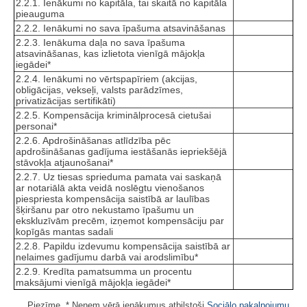
2.2.1. Ienākumi no kapitāla, tai skaitā no kapitāla
pieauguma
2.2.2. Ienākumi no sava īpašuma atsavināšanas
2.2.3. Ienākuma daļa no sava īpašuma
atsavināšanas, kas izlietota vienīgā mājokļa
iegādei*
2.2.4. Ienākumi no vērtspapīriem (akcijas,
obligācijas, vekseļi, valsts parādzīmes,
privatizācijas sertifikāti)
2.2.5. Kompensācija kriminālprocesā cietušai
personai*
2.2.6. Apdrošināšanas atlīdzība pēc
apdrošināšanas gadījuma iestāšanās iepriekšējā
stāvokļa atjaunošanai*
2.2.7. Uz tiesas sprieduma pamata vai saskaņā
ar notariālā akta veidā noslēgtu vienošanos
piespriesta kompensācija saistībā ar laulības
šķiršanu par otro nekustamo īpašumu un
ekskluzīvām precēm, izņemot kompensāciju par
kopīgās mantas sadali
2.2.8. Papildu izdevumu kompensācija saistībā ar
nelaimes gadījumu darbā vai arodslimību*
2.2.9. Kredīta pamatsumma un procentu
maksājumi vienīgā mājokļa iegādei*
Piezīme. * Neņem vērā ienākumus atbilstoši
Sociālo pakalpojumu