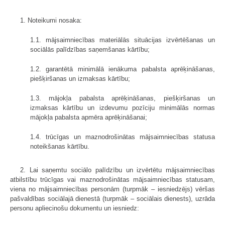
1. Noteikumi nosaka:
1.1. mājsaimniecības materiālās situācijas izvērtēšanas un
sociālās palīdzības saņemšanas kārtību;
1.2. garantētā minimālā ienākuma pabalsta aprēķināšanas,
piešķiršanas un izmaksas kārtību;
1.3. mājokļa pabalsta aprēķināšanas, piešķiršanas un
izmaksas kārtību un izdevumu pozīciju minimālās normas
mājokļa pabalsta apmēra aprēķināšanai;
1.4. trūcīgas un maznodrošinātas mājsaimniecības statusa
noteikšanas kārtību.
2. Lai saņemtu sociālo palīdzību un izvērtētu mājsaimniecības
atbilstību trūcīgas vai maznodrošinātas mājsaimniecības statusam,
viena no mājsaimniecības personām (turpmāk – iesniedzējs) vēršas
pašvaldības sociālajā dienestā (turpmāk – sociālais dienests), uzrāda
personu apliecinošu dokumentu un iesniedz: