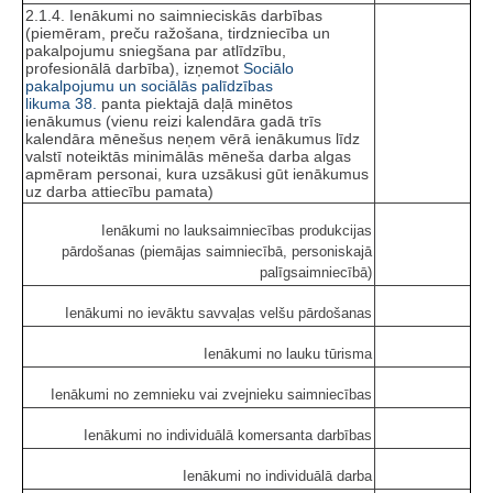
2.1.4. Ienākumi no saimnieciskās darbības
(piemēram, preču ražošana, tirdzniecība un
pakalpojumu sniegšana par atlīdzību,
profesionālā darbība), izņemot
Sociālo
pakalpojumu un sociālās palīdzības
likuma
38.
panta piektajā daļā minētos
ienākumus (vienu reizi kalendāra gadā trīs
kalendāra mēnešus neņem vērā ienākumus līdz
valstī noteiktās minimālās mēneša darba algas
apmēram personai, kura uzsākusi gūt ienākumus
uz darba attiecību pamata)
Ienākumi no lauksaimniecības produkcijas
pārdošanas (piemājas saimniecībā, personiskajā
palīgsaimniecībā)
Ienākumi no ievāktu savvaļas velšu pārdošanas
Ienākumi no lauku tūrisma
Ienākumi no zemnieku vai zvejnieku saimniecības
Ienākumi no individuālā komersanta darbības
Ienākumi no individuālā darba