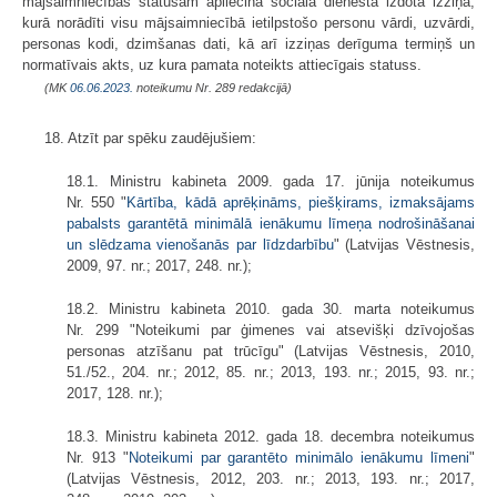
mājsaimniecības statusam apliecina sociālā dienesta izdota izziņa,
kurā norādīti visu mājsaimniecībā ietilpstošo personu vārdi, uzvārdi,
personas kodi, dzimšanas dati, kā arī izziņas derīguma termiņš un
normatīvais akts, uz kura pamata noteikts attiecīgais statuss.
(MK
06.06.2023.
noteikumu Nr. 289 redakcijā)
18. Atzīt par spēku zaudējušiem:
18.1. Ministru kabineta 2009. gada 17. jūnija noteikumus
Nr. 550 "
Kārtība, kādā aprēķināms, piešķirams, izmaksājams
pabalsts garantētā minimālā ienākumu līmeņa nodrošināšanai
un slēdzama vienošanās par līdzdarbību
" (Latvijas Vēstnesis,
2009, 97. nr.; 2017, 248. nr.);
18.2. Ministru kabineta 2010. gada 30. marta noteikumus
Nr. 299 "Noteikumi par ģimenes vai atsevišķi dzīvojošas
personas atzīšanu pat trūcīgu" (Latvijas Vēstnesis, 2010,
51./52., 204. nr.; 2012, 85. nr.; 2013, 193. nr.; 2015, 93. nr.;
2017, 128. nr.);
18.3. Ministru kabineta 2012. gada 18. decembra noteikumus
Nr. 913 "
Noteikumi par garantēto minimālo ienākumu līmeni
"
(Latvijas Vēstnesis, 2012, 203. nr.; 2013, 193. nr.; 2017,