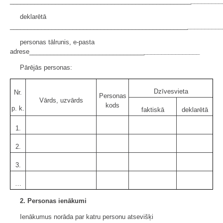
____________________________________________________
_________
deklarētā
___________________________________________________
__________
personas tālrunis, e-pasta
adrese_________________________________
________________
Pārējās personas:
Dzīvesvieta
Nr.
Personas
Vārds, uzvārds
kods
p. k.
faktiskā
deklarētā
1.
2.
3.
…
2. Personas ienākumi
Ienākumus norāda par katru personu atsevišķi