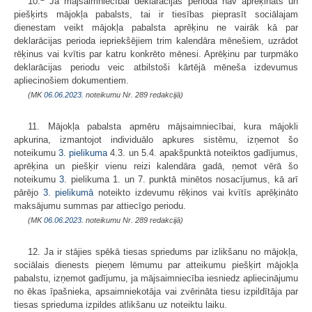
10.
Ja mājsaimniecībai deklarācijas periodā nav aprēķināts un
piešķirts mājokļa pabalsts, tai ir tiesības pieprasīt sociālajam
dienestam veikt mājokļa pabalsta aprēķinu ne vairāk kā par
deklarācijas perioda iepriekšējiem trim kalendāra mēnešiem, uzrādot
rēķinus vai kvītis par katru konkrēto mēnesi. Aprēķinu par turpmāko
deklarācijas periodu veic atbilstoši kārtējā mēneša izdevumus
apliecinošiem dokumentiem.
(MK
06.06.2023.
noteikumu Nr. 289 redakcijā)
11. Mājokļa pabalsta apmēru mājsaimniecībai, kura mājokli
apkurina, izmantojot individuālo apkures sistēmu, izņemot šo
noteikumu
3. pielikuma
4.3. un 5.4. apakšpunktā noteiktos gadījumus,
aprēķina un piešķir vienu reizi kalendāra gadā, ņemot vērā šo
noteikumu
3.
pielikuma 1. un 7. punktā minētos nosacījumus, kā arī
pārējo
3. pielikumā
noteikto izdevumu rēķinos vai kvītīs aprēķināto
maksājumu summas par attiecīgo periodu.
(MK
06.06.2023.
noteikumu Nr. 289 redakcijā)
12. Ja ir stājies spēkā tiesas spriedums par izlikšanu no mājokļa,
sociālais dienests pieņem lēmumu par atteikumu piešķirt mājokļa
pabalstu, izņemot gadījumu, ja mājsaimniecība iesniedz apliecinājumu
no ēkas īpašnieka, apsaimniekotāja vai zvērināta tiesu izpildītāja par
tiesas sprieduma izpildes atlikšanu uz noteiktu laiku.