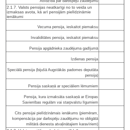
Atlīdzība par darbspēju zaudējumu
2.1.7. Valsts pensijas neatkarīgi no to veida un
izmaksas avota, kā arī pensijām pielīdzināmie
ienākumi
Vecuma pensija, ieskaitot piemaksu
Invaliditātes pensija, ieskaitot piemaksu
Pensija apgādnieka zaudējuma gadījumā
Izdienas pensija
Speciālā pensija (bijušā Augstākās padomes deputāta
pensija)
Pensija saskaņā ar speciāliem lēmumiem
Pensija, kura izmaksāta saskaņā ar Eiropas
Savienības regulām vai starpvalstu līgumiem
Cits pensijai pielīdzināmais ienākums (piemēram,
kompensācija par darbspēju zaudējumu no obligātā
militārā dienesta atvaļinātajiem karavīriem)