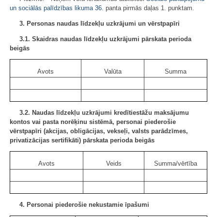
un sociālās palīdzības likuma
36.
panta pirmās daļas 1. punktam.
3. Personas naudas līdzekļu uzkrājumi un vērstpapīri
3.1. Skaidras naudas līdzekļu uzkrājumi pārskata perioda
beigās
Avots
Valūta
Summa
3.2. Naudas līdzekļu uzkrājumi kredītiestāžu maksājumu
kontos vai pasta norēķinu sistēmā, personai piederošie
vērstpapīri (akcijas, obligācijas, vekseļi, valsts parādzīmes,
privatizācijas sertifikāti) pārskata perioda beigās
Avots
Veids
Summa/vērtība
4. Personai piederošie nekustamie īpašumi