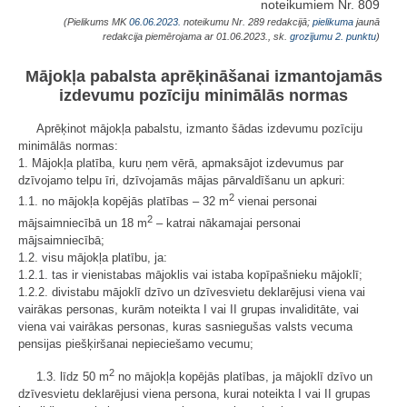
noteikumiem Nr. 809
(Pielikums MK
06.06.2023.
noteikumu Nr. 289 redakcijā;
pielikuma
jaunā
redakcija piemērojama ar 01.06.2023., sk.
grozījumu 2. punktu
)
Mājokļa pabalsta aprēķināšanai izmantojamās
izdevumu pozīciju minimālās normas
Aprēķinot mājokļa pabalstu, izmanto šādas izdevumu pozīciju
minimālās normas:
1. Mājokļa platība, kuru ņem vērā, apmaksājot izdevumus par
dzīvojamo telpu īri, dzīvojamās mājas pārvaldīšanu un apkuri:
2
1.1. no mājokļa kopējās platības – 32 m
vienai personai
2
mājsaimniecībā un 18 m
– katrai nākamajai personai
mājsaimniecībā;
1.2. visu mājokļa platību, ja:
1.2.1. tas ir vienistabas mājoklis vai istaba kopīpašnieku mājoklī;
1.2.2. divistabu mājoklī dzīvo un dzīvesvietu deklarējusi viena vai
vairākas personas, kurām noteikta I vai II grupas invaliditāte, vai
viena vai vairākas personas, kuras sasniegušas valsts vecuma
pensijas piešķiršanai nepieciešamo vecumu;
2
1.3. līdz 50 m
no mājokļa kopējās platības, ja mājoklī dzīvo un
dzīvesvietu deklarējusi viena persona, kurai noteikta I vai II grupas