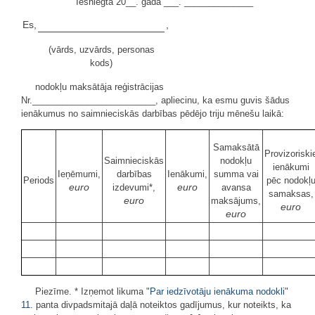
Iesniegta 20__. gada ___. ______________
Es,
,
(vārds, uzvārds, personas
kods)
nodokļu maksātāja reģistrācijas
Nr._________________________, apliecinu, ka esmu guvis šādus
ienākumus no saimnieciskās darbības pēdējo triju mēnešu laikā:
Samaksātā
Provizoriski
Saimnieciskās
nodokļu
ienākumi
Ieņēmumi,
darbības
Ienākumi,
summa vai
Periods
pēc nodokļ
euro
euro
izdevumi*,
avansa
samaksas,
euro
maksājums,
euro
euro
Piezīme. * Izņemot likuma "
Par iedzīvotāju ienākuma nodokli
"
11.
panta divpadsmitajā daļā noteiktos gadījumus, kur noteikts, ka