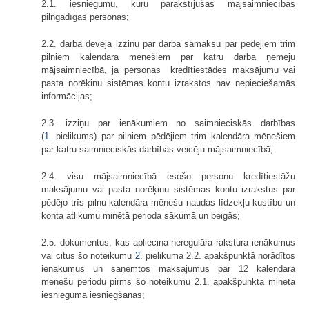
2.1. iesniegumu, kuru parakstījušas mājsaimniecības
pilngadīgās personas;
2.2. darba devēja izziņu par darba samaksu par pēdējiem trim
pilniem kalendāra mēnešiem par katru darba ņēmēju
mājsaimniecībā, ja personas kredītiestādes maksājumu vai
pasta norēķinu sistēmas kontu izrakstos nav nepieciešamās
informācijas;
2.3. izziņu par ienākumiem no saimnieciskās darbības
(
1.
pielikums) par pilniem pēdējiem trim kalendāra mēnešiem
par katru saimnieciskās darbības veicēju mājsaimniecībā;
2.4. visu mājsaimniecībā esošo personu kredītiestāžu
maksājumu vai pasta norēķinu sistēmas kontu izrakstus par
pēdējo trīs pilnu kalendāra mēnešu naudas līdzekļu kustību un
konta atlikumu minētā perioda sākumā un beigās;
2.5. dokumentus, kas apliecina neregulāra rakstura ienākumus
vai citus šo noteikumu
2.
pielikuma 2.2. apakšpunktā norādītos
ienākumus un saņemtos maksājumus par 12 kalendāra
mēnešu periodu pirms šo noteikumu 2.1. apakšpunktā minētā
iesnieguma iesniegšanas;