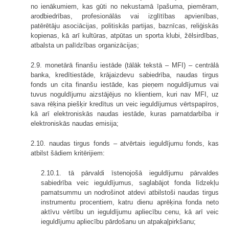
no ienākumiem, kas gūti no nekustamā īpašuma, piemēram,
arodbiedrības, profesionālās vai izglītības apvienības,
patērētāju asociācijas, politiskās partijas, baznīcas, reliģiskās
kopienas, kā arī kultūras, atpūtas un sporta klubi, žēlsirdības,
atbalsta un palīdzības organizācijas;
2.9. monetārā finanšu iestāde (tālāk tekstā – MFI) – centrālā
banka, kredītiestāde, krājaizdevu sabiedrība, naudas tirgus
fonds un cita finanšu iestāde, kas pieņem noguldījumus vai
tuvus noguldījumu aizstājējus no klientiem, kuri nav MFI, uz
sava rēķina piešķir kredītus un veic ieguldījumus vērtspapīros,
kā arī elektroniskās naudas iestāde, kuras pamatdarbība ir
elektroniskās naudas emisija;
2.10. naudas tirgus fonds – atvērtais ieguldījumu fonds, kas
atbilst šādiem kritērijiem:
2.10.1. tā pārvaldi īstenojošā ieguldījumu pārvaldes
sabiedrība veic ieguldījumus, saglabājot fonda līdzekļu
pamatsummu un nodrošinot atdevi atbilstoši naudas tirgus
instrumentu procentiem, katru dienu aprēķina fonda neto
aktīvu vērtību un ieguldījumu apliecību cenu, kā arī veic
ieguldījumu apliecību pārdošanu un atpakaļpirkšanu;