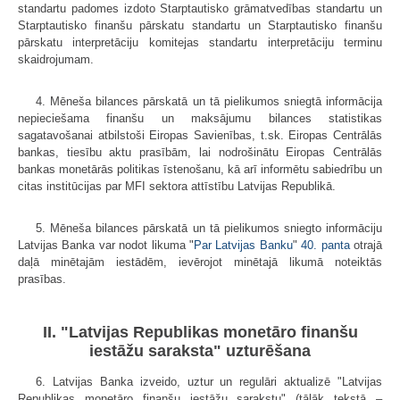
standartu padomes izdoto Starptautisko grāmatvedības standartu un
Starptautisko finanšu pārskatu standartu un Starptautisko finanšu
pārskatu interpretāciju komitejas standartu interpretāciju terminu
skaidrojumam.
4. Mēneša bilances pārskatā un tā pielikumos sniegtā informācija
nepieciešama finanšu un maksājumu bilances statistikas
sagatavošanai atbilstoši Eiropas Savienības, t.sk. Eiropas Centrālās
bankas, tiesību aktu prasībām, lai nodrošinātu Eiropas Centrālās
bankas monetārās politikas īstenošanu, kā arī informētu sabiedrību un
citas institūcijas par MFI sektora attīstību Latvijas Republikā.
5. Mēneša bilances pārskatā un tā pielikumos sniegto informāciju
Latvijas Banka var nodot likuma "
Par Latvijas Banku
"
40. panta
otrajā
daļā minētajām iestādēm, ievērojot minētajā likumā noteiktās
prasības.
II. "Latvijas Republikas monetāro finanšu
iestāžu saraksta" uzturēšana
6. Latvijas Banka izveido, uztur un regulāri aktualizē "Latvijas
Republikas monetāro finanšu iestāžu sarakstu" (tālāk tekstā –