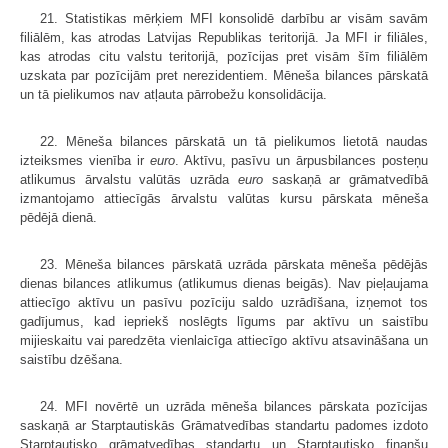
21. Statistikas mērķiem MFI konsolidē darbību ar visām savām
filiālēm, kas atrodas Latvijas Republikas teritorijā. Ja MFI ir filiāles,
kas atrodas citu valstu teritorijā, pozīcijas pret visām šīm filiālēm
uzskata par pozīcijām pret nerezidentiem. Mēneša bilances pārskatā
un tā pielikumos nav atļauta pārrobežu konsolidācija.
22. Mēneša bilances pārskatā un tā pielikumos lietotā naudas
izteiksmes vienība ir
euro
. Aktīvu, pasīvu un ārpusbilances posteņu
atlikumus ārvalstu valūtās uzrāda
euro
saskaņā ar grāmatvedībā
izmantojamo attiecīgās ārvalstu valūtas kursu pārskata mēneša
pēdējā dienā.
23. Mēneša bilances pārskatā uzrāda pārskata mēneša pēdējās
dienas bilances atlikumus (atlikumus dienas beigās). Nav pieļaujama
attiecīgo aktīvu un pasīvu pozīciju saldo uzrādīšana, izņemot tos
gadījumus, kad iepriekš noslēgts līgums par aktīvu un saistību
mijieskaitu vai paredzēta vienlaicīga attiecīgo aktīvu atsavināšana un
saistību dzēšana.
24. MFI novērtē un uzrāda mēneša bilances pārskata pozīcijas
saskaņā ar Starptautiskās Grāmatvedības standartu padomes izdoto
Starptautisko grāmatvedības standartu un Starptautisko finanšu