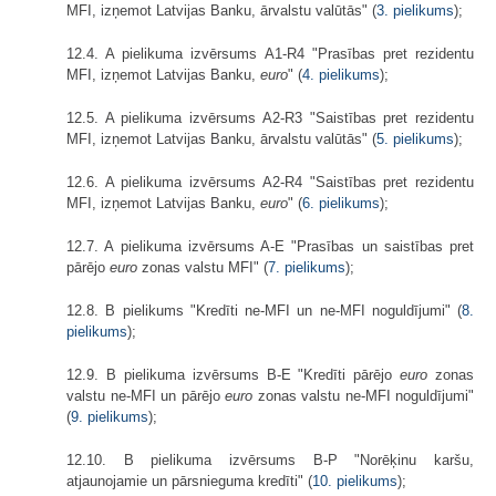
MFI, izņemot Latvijas Banku, ārvalstu valūtās" (
3. pielikums
);
12.4. A pielikuma izvērsums A1-R4 "Prasības pret rezidentu
MFI, izņemot Latvijas Banku,
euro
" (
4. pielikums
);
12.5. A pielikuma izvērsums A2-R3 "Saistības pret rezidentu
MFI, izņemot Latvijas Banku, ārvalstu valūtās" (
5. pielikums
);
12.6. A pielikuma izvērsums A2-R4 "Saistības pret rezidentu
MFI, izņemot Latvijas Banku,
euro
" (
6. pielikums
);
12.7. A pielikuma izvērsums A-E "Prasības un saistības pret
pārējo
euro
zonas valstu MFI" (
7. pielikums
);
12.8. B pielikums "Kredīti ne-MFI un ne-MFI noguldījumi" (
8.
pielikums
);
12.9. B pielikuma izvērsums B-E "Kredīti pārējo
euro
zonas
valstu ne-MFI un pārējo
euro
zonas valstu ne-MFI noguldījumi"
(
9. pielikums
);
12.10. B pielikuma izvērsums B-P "Norēķinu karšu,
atjaunojamie un pārsnieguma kredīti" (
10. pielikums
);