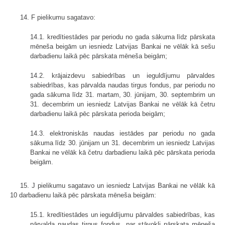
14. F pielikumu sagatavo:
14.1. kredītiestādes par periodu no gada sākuma līdz pārskata
mēneša beigām un iesniedz Latvijas Bankai ne vēlāk kā sešu
darbadienu laikā pēc pārskata mēneša beigām;
14.2. krājaizdevu sabiedrības un ieguldījumu pārvaldes
sabiedrības, kas pārvalda naudas tirgus fondus, par periodu no
gada sākuma līdz 31. martam, 30. jūnijam, 30. septembrim un
31. decembrim un iesniedz Latvijas Bankai ne vēlāk kā četru
darbadienu laikā pēc pārskata perioda beigām;
14.3. elektroniskās naudas iestādes par periodu no gada
sākuma līdz 30. jūnijam un 31. decembrim un iesniedz Latvijas
Bankai ne vēlāk kā četru darbadienu laikā pēc pārskata perioda
beigām.
15. J pielikumu sagatavo un iesniedz Latvijas Bankai ne vēlāk kā
10 darbadienu laikā pēc pārskata mēneša beigām:
15.1. kredītiestādes un ieguldījumu pārvaldes sabiedrības, kas
pārvalda naudas tirgus fondus, par stāvokli pārskata mēneša