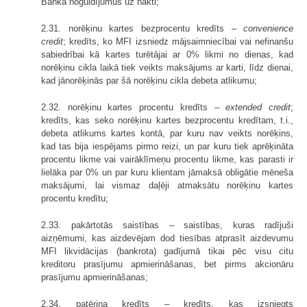
Bankā noguldījumus uz nakti;
2.31. norēķinu kartes bezprocentu kredīts –
convenience
credit
; kredīts, ko MFI izsniedz mājsaimniecībai vai nefinanšu
sabiedrībai kā kartes turētājai ar 0% likmi no dienas, kad
norēķinu cikla laikā tiek veikts maksājums ar karti, līdz dienai,
kad jānorēķinās par šā norēķinu cikla debeta atlikumu;
2.32. norēķinu kartes procentu kredīts –
extended credit
;
kredīts, kas seko norēķinu kartes bezprocentu kredītam, t.i.,
debeta atlikums kartes kontā, par kuru nav veikts norēķins,
kad tas bija iespējams pirmo reizi, un par kuru tiek aprēķināta
procentu likme vai vairāklīmeņu procentu likme, kas parasti ir
lielāka par 0% un par kuru klientam jāmaksā obligātie mēneša
maksājumi, lai vismaz daļēji atmaksātu norēķinu kartes
procentu kredītu;
2.33. pakārtotās saistības – saistības, kuras radījuši
aizņēmumi, kas aizdevējam dod tiesības atprasīt aizdevumu
MFI likvidācijas (bankrota) gadījumā tikai pēc visu citu
kreditoru prasījumu apmierināšanas, bet pirms akcionāru
prasījumu apmierināšanas;
2.34. patēriņa kredīts – kredīts, kas izsniegts