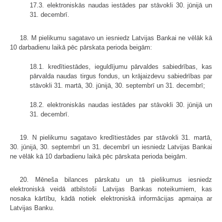
17.3. elektroniskās naudas iestādes par stāvokli 30. jūnijā un
31. decembrī.
18. M pielikumu sagatavo un iesniedz Latvijas Bankai ne vēlāk kā
10 darbadienu laikā pēc pārskata perioda beigām:
18.1. kredītiestādes, ieguldījumu pārvaldes sabiedrības, kas
pārvalda naudas tirgus fondus, un krājaizdevu sabiedrības par
stāvokli 31. martā, 30. jūnijā, 30. septembrī un 31. decembrī;
18.2. elektroniskās naudas iestādes par stāvokli 30. jūnijā un
31. decembrī.
19. N pielikumu sagatavo kredītiestādes par stāvokli 31. martā,
30. jūnijā, 30. septembrī un 31. decembrī un iesniedz Latvijas Bankai
ne vēlāk kā 10 darbadienu laikā pēc pārskata perioda beigām.
20. Mēneša bilances pārskatu un tā pielikumus iesniedz
elektroniskā veidā atbilstoši Latvijas Bankas noteikumiem, kas
nosaka kārtību, kādā notiek elektroniskā informācijas apmaiņa ar
Latvijas Banku.