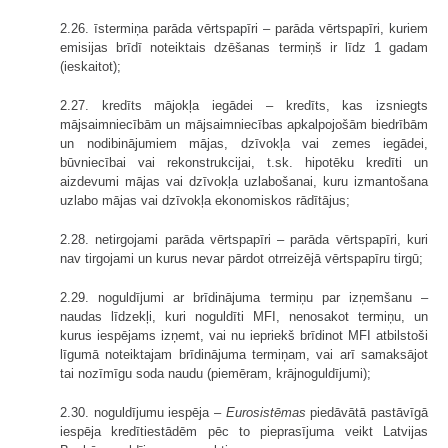
2.26. īstermiņa parāda vērtspapīri – parāda vērtspapīri, kuriem
emisijas brīdī noteiktais dzēšanas termiņš ir līdz 1 gadam
(ieskaitot);
2.27. kredīts mājokļa iegādei – kredīts, kas izsniegts
mājsaimniecībām un mājsaimniecības apkalpojošām biedrībām
un nodibinājumiem mājas, dzīvokļa vai zemes iegādei,
būvniecībai vai rekonstrukcijai, t.sk. hipotēku kredīti un
aizdevumi mājas vai dzīvokļa uzlabošanai, kuru izmantošana
uzlabo mājas vai dzīvokļa ekonomiskos rādītājus;
2.28. netirgojami parāda vērtspapīri – parāda vērtspapīri, kuri
nav tirgojami un kurus nevar pārdot otrreizējā vērtspapīru tirgū;
2.29. noguldījumi ar brīdinājuma termiņu par izņemšanu –
naudas līdzekļi, kuri noguldīti MFI, nenosakot termiņu, un
kurus iespējams izņemt, vai nu iepriekš brīdinot MFI atbilstoši
līgumā noteiktajam brīdinājuma termiņam, vai arī samaksājot
tai nozīmīgu soda naudu (piemēram, krājnoguldījumi);
2.30. noguldījumu iespēja –
Eurosistēmas
piedāvātā pastāvīgā
iespēja kredītiestādēm pēc to pieprasījuma veikt Latvijas