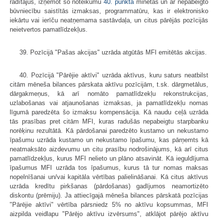
rādītājus, izņemot šo noteikumu
40. punktā
minētās un ar nepabeigto
būvniecību saistītās izmaksas, programmatūru, kas ir elektronisko
iekārtu vai ierīču neatņemama sastāvdaļa, un citus pārējās pozīcijās
neietvertos pamatlīdzekļus.
39. Pozīcijā "Pašas akcijas" uzrāda atgūtās MFI emitētās akcijas.
40. Pozīcijā "Pārējie aktīvi" uzrāda aktīvus, kuru saturs neatbilst
citām mēneša bilances pārskata aktīvu pozīcijām, t.sk. dārgmetālus,
dārgakmeņus, kā arī nomāto pamatlīdzekļu rekonstrukcijas,
uzlabošanas vai atjaunošanas izmaksas, ja pamatlīdzekļu nomas
līgumā paredzēta šo izmaksu kompensācija. Kā naudu ceļā uzrāda
tās prasības pret citām MFI, kuras radušās nepabeigtu starpbanku
norēķinu rezultātā. Kā pārdošanai paredzēto kustamo un nekustamo
īpašumu uzrāda kustamo un nekustamo īpašumu, kas pārņemts kā
neatmaksāto aizdevumu un citu prasību nodrošinājums, kā arī citus
pamatlīdzekļus, kurus MFI nelieto un plāno atsavināt. Kā ieguldījuma
īpašumus MFI uzrāda tos īpašumus, kurus tā tur nomas maksas
nopelnīšanai un/vai kapitāla vērtības palielināšanai. Kā citus aktīvus
uzrāda kredītu pirkšanas (pārdošanas) gadījumos neamortizēto
diskontu (prēmiju). Ja attiecīgajā mēneša bilances pārskatā pozīcijas
"Pārējie aktīvi" vērtība pārsniedz 5% no aktīvu kopsummas, MFI
aizpilda veidlapu "Pārējo aktīvu izvērsums", atklājot pārējo aktīvu