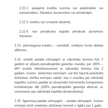
2.22.2. pieejamā kredīta summa var palielināties vai
samazināties, līdzekļus aizņemoties vai atmaksājot;
2.22.3. kredītu var izmantot atkārtoti;
2.22.4. nav pienākuma regulāri atmaksāt aizņemtos
līdzekļus;
2.23. pārsnieguma kredīts –
overdraft
; norēķinu konta debeta
atlikums;
2.24. emitēti parāda vērtspapīri ar sākotnējo termiņu līdz 2
gadiem ar atļautā pamatkapitāla garantiju mazāku par 100% –
MFI emitēti hibrīdinstrumenti ar sākotnējo termiņu līdz 2
gadiem, kuriem, beidzoties termiņam, var būt līgumā paredzēta
dzēšanas vērtība emisijas valūtā, kas ir mazāka par sākotnēji
ieguldīto summu parāda un atvasināto instrumentu komponentu
kombinācijas dēļ (100% pamatkapitāla garantija attiecas uz
vienošanos par sākotnējā kapitāla atmaksāšanu);
2.25. ilgtermiņa parāda vērtspapīri – parāda vērtspapīri, kuriem
emisijas brīdī noteiktais dzēšanas termiņš ir ilgāks par 1 gadu;