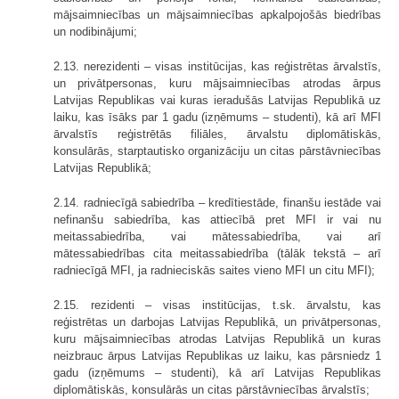
mājsaimniecības un mājsaimniecības apkalpojošās biedrības
un nodibinājumi;
2.13. nerezidenti – visas institūcijas, kas reģistrētas ārvalstīs,
un privātpersonas, kuru mājsaimniecības atrodas ārpus
Latvijas Republikas vai kuras ieradušās Latvijas Republikā uz
laiku, kas īsāks par 1 gadu (izņēmums – studenti), kā arī MFI
ārvalstīs reģistrētās filiāles, ārvalstu diplomātiskās,
konsulārās, starptautisko organizāciju un citas pārstāvniecības
Latvijas Republikā;
2.14. radniecīgā sabiedrība – kredītiestāde, finanšu iestāde vai
nefinanšu sabiedrība, kas attiecībā pret MFI ir vai nu
meitassabiedrība, vai mātessabiedrība, vai arī
mātessabiedrības cita meitassabiedrība (tālāk tekstā – arī
radniecīgā MFI, ja radnieciskās saites vieno MFI un citu MFI);
2.15. rezidenti – visas institūcijas, t.sk. ārvalstu, kas
reģistrētas un darbojas Latvijas Republikā, un privātpersonas,
kuru mājsaimniecības atrodas Latvijas Republikā un kuras
neizbrauc ārpus Latvijas Republikas uz laiku, kas pārsniedz 1
gadu (izņēmums – studenti), kā arī Latvijas Republikas
diplomātiskās, konsulārās un citas pārstāvniecības ārvalstīs;