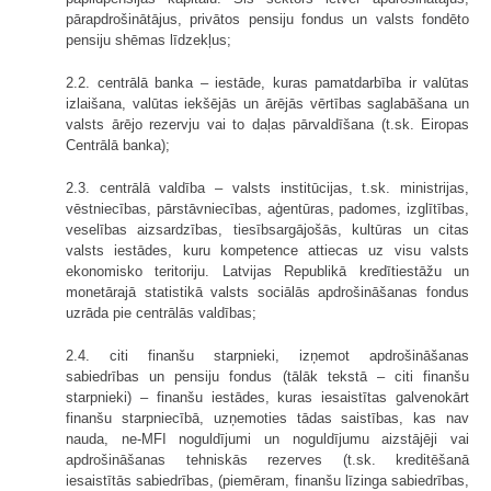
pārapdrošinātājus, privātos pensiju fondus un valsts fondēto
pensiju shēmas līdzekļus;
2.2. centrālā banka – iestāde, kuras pamatdarbība ir valūtas
izlaišana, valūtas iekšējās un ārējās vērtības saglabāšana un
valsts ārējo rezervju vai to daļas pārvaldīšana (t.sk. Eiropas
Centrālā banka);
2.3. centrālā valdība – valsts institūcijas, t.sk. ministrijas,
vēstniecības, pārstāvniecības, aģentūras, padomes, izglītības,
veselības aizsardzības, tiesībsargājošās, kultūras un citas
valsts iestādes, kuru kompetence attiecas uz visu valsts
ekonomisko teritoriju. Latvijas Republikā kredītiestāžu un
monetārajā statistikā valsts sociālās apdrošināšanas fondus
uzrāda pie centrālās valdības;
2.4. citi finanšu starpnieki, izņemot apdrošināšanas
sabiedrības un pensiju fondus (tālāk tekstā – citi finanšu
starpnieki) – finanšu iestādes, kuras iesaistītas galvenokārt
finanšu starpniecībā, uzņemoties tādas saistības, kas nav
nauda, ne-MFI noguldījumi un noguldījumu aizstājēji vai
apdrošināšanas tehniskās rezerves (t.sk. kreditēšanā
iesaistītās sabiedrības, (piemēram, finanšu līzinga sabiedrības,