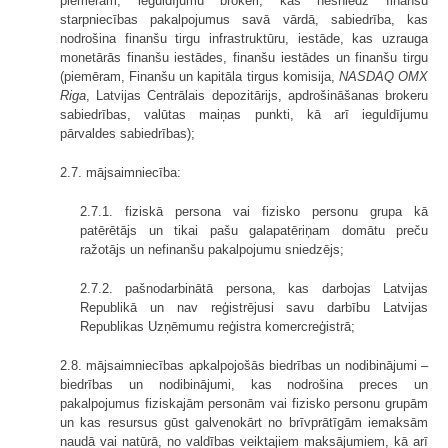
piemēram, ieguldījumu brokeri, kas nesniedz finanšu
starpniecības pakalpojumus savā vārdā, sabiedrība, kas
nodrošina finanšu tirgu infrastruktūru, iestāde, kas uzrauga
monetārās finanšu iestādes, finanšu iestādes un finanšu tirgu
(piemēram, Finanšu un kapitāla tirgus komisija,
NASDAQ OMX
Riga
, Latvijas Centrālais depozitārijs, apdrošināšanas brokeru
sabiedrības, valūtas maiņas punkti, kā arī ieguldījumu
pārvaldes sabiedrības);
2.7. mājsaimniecība:
2.7.1. fiziskā persona vai fizisko personu grupa kā
patērētājs un tikai pašu galapatēriņam domātu preču
ražotājs un nefinanšu pakalpojumu sniedzējs;
2.7.2. pašnodarbinātā persona, kas darbojas Latvijas
Republikā un nav reģistrējusi savu darbību Latvijas
Republikas Uzņēmumu reģistra komercreģistrā;
2.8. mājsaimniecības apkalpojošās biedrības un nodibinājumi –
biedrības un nodibinājumi, kas nodrošina preces un
pakalpojumus fiziskajām personām vai fizisko personu grupām
un kas resursus gūst galvenokārt no brīvprātīgām iemaksām
naudā vai natūrā, no valdības veiktajiem maksājumiem, kā arī