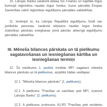
10. Latvijas Banka sarakstā iekļauj tos Finanšu un kapitāla tirgus
komisijā reģistrētos naudas tirgus fondus, kurus pārvalda Eiropas
Savienības valstī reģistrētas ieguldījumu pārvaldes sabiedrības.
11. Ievērojot to, ka Latvijas Republikā ieguldījumu fondi nav
juridiskās personas, sarakstā iekļautos naudas tirgus fondus
statistikas pārskatu sniegšanas jomā pārstāv attiecīgā ieguldījumu
pārvaldes sabiedrība.
III. Mēneša bilances pārskata un tā pielikumu
sagatavošanas un iesniegšanas kārtība un
iesniegšanas termiņi
12. Šo noteikumu
1. punktā
minētās MFI sagatavo mēneša
bilances pārskatu un tā
pielikumu
s, aizpildot šādas veidlapas:
12.1. "Mēneša bilances pārskats" (
1. pielikums
);
12.2. A pielikums "Prasības un saistības pret MFI, izņemot
Latvijas Banku" (
2. pielikums
);
12.3. A pielikuma izvērsums A1-R3 "Prasības pret rezidentu