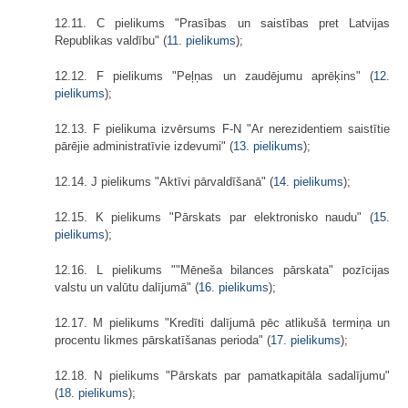
12.11. C pielikums "Prasības un saistības pret Latvijas
Republikas valdību" (
11. pielikums
);
12.12. F pielikums "Peļņas un zaudējumu aprēķins" (
12.
pielikums
);
12.13. F pielikuma izvērsums F-N "Ar nerezidentiem saistītie
pārējie administratīvie izdevumi" (
13. pielikums
);
12.14. J pielikums "Aktīvi pārvaldīšanā" (
14. pielikums
);
12.15. K pielikums "Pārskats par elektronisko naudu" (
15.
pielikums
);
12.16. L pielikums ""Mēneša bilances pārskata" pozīcijas
valstu un valūtu dalījumā" (
16. pielikums
);
12.17. M pielikums "Kredīti dalījumā pēc atlikušā termiņa un
procentu likmes pārskatīšanas perioda" (
17. pielikums
);
12.18. N pielikums "Pārskats par pamatkapitāla sadalījumu"
(
18. pielikums
);