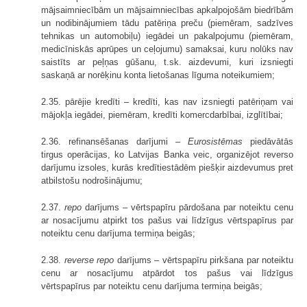
mājsaimniecībām un mājsaimniecības apkalpojošām biedrībām
un nodibinājumiem tādu patēriņa preču (piemēram, sadzīves
tehnikas un automobiļu) iegādei un pakalpojumu (piemēram,
medicīniskās aprūpes un ceļojumu) samaksai, kuru nolūks nav
saistīts ar peļņas gūšanu, t.sk. aizdevumi, kuri izsniegti
saskaņā ar norēķinu konta lietošanas līguma noteikumiem;
2.35. pārējie kredīti – kredīti, kas nav izsniegti patēriņam vai
mājokļa iegādei, piemēram, kredīti komercdarbībai, izglītībai;
2.36. refinansēšanas darījumi –
Eurosistēmas
piedāvātās
tirgus operācijas, ko Latvijas Banka veic, organizējot reverso
darījumu izsoles, kurās kredītiestādēm piešķir aizdevumus pret
atbilstošu nodrošinājumu;
2.37.
repo
darījums – vērtspapīru pārdošana par noteiktu cenu
ar nosacījumu atpirkt tos pašus vai līdzīgus vērtspapīrus par
noteiktu cenu darījuma termiņa beigās;
2.38.
reverse repo
darījums – vērtspapīru pirkšana par noteiktu
cenu ar nosacījumu atpārdot tos pašus vai līdzīgus
vērtspapīrus par noteiktu cenu darījuma termiņa beigās;