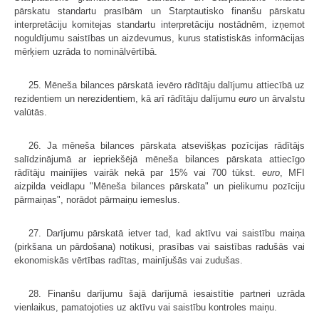
pārskatu standartu prasībām un Starptautisko finanšu pārskatu
interpretāciju komitejas standartu interpretāciju nostādnēm, izņemot
noguldījumu saistības un aizdevumus, kurus statistiskās informācijas
mērķiem uzrāda to nominālvērtībā.
25. Mēneša bilances pārskatā ievēro rādītāju dalījumu attiecībā uz
rezidentiem un nerezidentiem, kā arī rādītāju dalījumu
euro
un ārvalstu
valūtās.
26. Ja mēneša bilances pārskata atsevišķas pozīcijas rādītājs
salīdzinājumā ar iepriekšējā mēneša bilances pārskata attiecīgo
rādītāju mainījies vairāk nekā par 15% vai 700 tūkst.
euro
, MFI
aizpilda veidlapu "Mēneša bilances pārskata" un pielikumu pozīciju
pārmaiņas", norādot pārmaiņu iemeslus.
27. Darījumu pārskatā ietver tad, kad aktīvu vai saistību maiņa
(pirkšana un pārdošana) notikusi, prasības vai saistības radušās vai
ekonomiskās vērtības radītas, mainījušās vai zudušas.
28. Finanšu darījumu šajā darījumā iesaistītie partneri uzrāda
vienlaikus, pamatojoties uz aktīvu vai saistību kontroles maiņu.