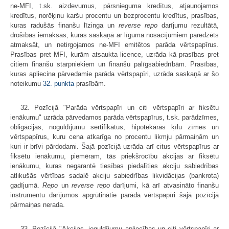
ne-MFI, t.sk. aizdevumus, pārsnieguma kredītus, atjaunojamos
kredītus, norēķinu karšu procentu un bezprocentu kredītus, prasības,
kuras radušās finanšu līzinga un
reverse repo
darījumu rezultātā,
drošības iemaksas, kuras saskaņā ar līguma nosacījumiem paredzēts
atmaksāt, un netirgojamos ne-MFI emitētos parāda vērtspapīrus.
Prasības pret MFI, kurām atsaukta licence, uzrāda kā prasības pret
citiem finanšu starpniekiem un finanšu palīgsabiedrībām. Prasības,
kuras apliecina pārvedamie parāda vērtspapīri, uzrāda saskaņā ar šo
noteikumu
32. punkta
prasībām.
32. Pozīcijā "Parāda vērtspapīri un citi vērtspapīri ar fiksētu
ienākumu" uzrāda pārvedamos parāda vērtspapīrus, t.sk. parādzīmes,
obligācijas, noguldījumu sertifikātus, hipotekārās ķīlu zīmes un
vērtspapīrus, kuru cena atkarīga no procentu likmju pārmaiņām un
kuri ir brīvi pārdodami. Šajā pozīcijā uzrāda arī citus vērtspapīrus ar
fiksētu ienākumu, piemēram, tās priekšrocību akcijas ar fiksētu
ienākumu, kuras negarantē tiesības piedalīties akciju sabiedrības
atlikušās vērtības sadalē akciju sabiedrības likvidācijas (bankrota)
gadījumā.
Repo
un
reverse repo
darījumi, kā arī atvasināto finanšu
instrumentu darījumos apgrūtinātie parāda vērtspapīri šajā pozīcijā
pārmaiņas nerada.
33. Pozīcijā "Akcijas, ieguldījumu apliecības un citi vērtspapīri ar