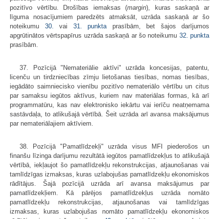
pozitīvo vērtību. Drošības iemaksas (
margin
), kuras saskaņā ar
līguma nosacījumiem paredzēts atmaksāt, uzrāda saskaņā ar šo
noteikumu
30.
vai
31. punkta
prasībām, bet šajos darījumos
apgrūtinātos vērtspapīrus uzrāda saskaņā ar šo noteikumu
32. punkta
prasībām.
37. Pozīcijā "Nemateriālie aktīvi" uzrāda koncesijas, patentu,
licenču un tirdzniecības zīmju lietošanas tiesības, nomas tiesības,
iegādāto saimniecisko vienību pozitīvo nemateriālo vērtību un citus
par samaksu iegūtos aktīvus, kuriem nav materiālas formas, kā arī
programmatūru, kas nav elektronisko iekārtu vai ierīču neatņemama
sastāvdaļa, to atlikušajā vērtībā. Šeit uzrāda arī avansa maksājumus
par nemateriālajiem aktīviem.
38. Pozīcijā "Pamatlīdzekļi" uzrāda visus MFI piederošos un
finanšu līzinga darījumu rezultātā iegūtos pamatlīdzekļus to atlikušajā
vērtībā, iekļaujot šo pamatlīdzekļu rekonstrukcijas, atjaunošanas vai
tamlīdzīgas izmaksas, kuras uzlabojušas pamatlīdzekļu ekonomiskos
rādītājus. Šajā pozīcijā uzrāda arī avansa maksājumus par
pamatlīdzekļiem. Kā pārējos pamatlīdzekļus uzrāda nomāto
pamatlīdzekļu rekonstrukcijas, atjaunošanas vai tamlīdzīgas
izmaksas, kuras uzlabojušas nomāto pamatlīdzekļu ekonomiskos