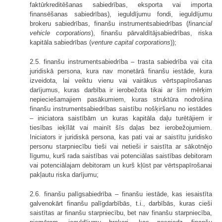
faktūrkreditēšanas sabiedrības, eksporta vai importa
finansēšanas sabiedrības), ieguldījumu fondi, ieguldījumu
brokeru sabiedrības, finanšu instrumentsabiedrības (
financial
vehicle corporations
), finanšu pārvaldītājsabiedrības, riska
kapitāla sabiedrības (
venture capital corporations
));
2.5. finanšu instrumentsabiedrība – trasta sabiedrība vai cita
juridiskā persona, kura nav monetārā finanšu iestāde, kura
izveidota, lai veiktu vienu vai vairākus vērtspapīrošanas
darījumus, kuras darbība ir ierobežota tikai ar šim mērķim
nepieciešamajiem pasākumiem, kuras struktūra nodrošina
finanšu instrumentsabiedrības saistību nošķiršanu no iestādes
– iniciatora saistībām un kuras kapitāla daļu turētājiem ir
tiesības ieķīlāt vai mainīt šīs daļas bez ierobežojumiem.
Iniciators ir juridiskā persona, kas pati vai ar saistītu juridisko
personu starpniecību tieši vai netieši ir saistīta ar sākotnējo
līgumu, kurš rada saistības vai potenciālas saistības debitoram
vai potenciālajam debitoram un kurš kļūst par vērtspapīrošanai
pakļautu riska darījumu;
2.6. finanšu palīgsabiedrība – finanšu iestāde, kas iesaistīta
galvenokārt finanšu palīgdarbībās, t.i., darbībās, kuras cieši
saistītas ar finanšu starpniecību, bet nav finanšu starpniecība,