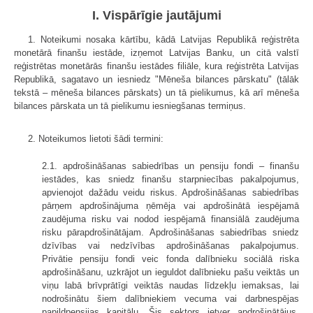
I. Vispārīgie jautājumi
1. Noteikumi nosaka kārtību, kādā Latvijas Republikā reģistrēta
monetārā finanšu iestāde, izņemot Latvijas Banku, un citā valstī
reģistrētas monetārās finanšu iestādes filiāle, kura reģistrēta Latvijas
Republikā, sagatavo un iesniedz "Mēneša bilances pārskatu" (tālāk
tekstā – mēneša bilances pārskats) un tā pielikumus, kā arī mēneša
bilances pārskata un tā pielikumu iesniegšanas termiņus.
2. Noteikumos lietoti šādi termini:
2.1. apdrošināšanas sabiedrības un pensiju fondi – finanšu
iestādes, kas sniedz finanšu starpniecības pakalpojumus,
apvienojot dažādu veidu riskus. Apdrošināšanas sabiedrības
pārņem apdrošinājuma ņēmēja vai apdrošinātā iespējamā
zaudējuma risku vai nodod iespējamā finansiālā zaudējuma
risku pārapdrošinātājam. Apdrošināšanas sabiedrības sniedz
dzīvības vai nedzīvības apdrošināšanas pakalpojumus.
Privātie pensiju fondi veic fonda dalībnieku sociālā riska
apdrošināšanu, uzkrājot un ieguldot dalībnieku pašu veiktās un
viņu labā brīvprātīgi veiktās naudas līdzekļu iemaksas, lai
nodrošinātu šiem dalībniekiem vecuma vai darbnespējas
papildpensijas kapitālu. Šis sektors ietver apdrošinātājus,