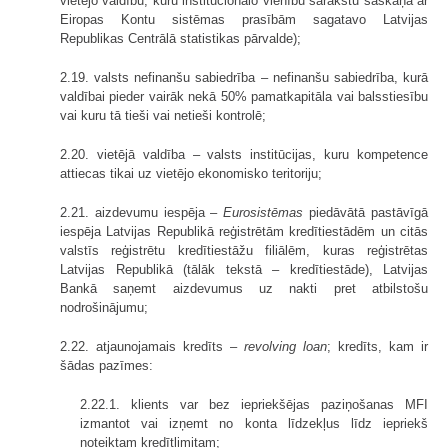
vietējo valdību, kuru institucionālo vienību sarakstu saskaņā ar
Eiropas Kontu sistēmas prasībām sagatavo Latvijas
Republikas Centrālā statistikas pārvalde);
2.19. valsts nefinanšu sabiedrība – nefinanšu sabiedrība, kurā
valdībai pieder vairāk nekā 50% pamatkapitāla vai balsstiesību
vai kuru tā tieši vai netieši kontrolē;
2.20. vietējā valdība – valsts institūcijas, kuru kompetence
attiecas tikai uz vietējo ekonomisko teritoriju;
2.21. aizdevumu iespēja –
Eurosistēmas
piedāvātā pastāvīgā
iespēja Latvijas Republikā reģistrētām kredītiestādēm un citās
valstīs reģistrētu kredītiestāžu filiālēm, kuras reģistrētas
Latvijas Republikā (tālāk tekstā – kredītiestāde), Latvijas
Bankā saņemt aizdevumus uz nakti pret atbilstošu
nodrošinājumu;
2.22. atjaunojamais kredīts –
revolving loan
; kredīts, kam ir
šādas pazīmes:
2.22.1. klients var bez iepriekšējas paziņošanas MFI
izmantot vai izņemt no konta līdzekļus līdz iepriekš
noteiktam kredītlimitam;