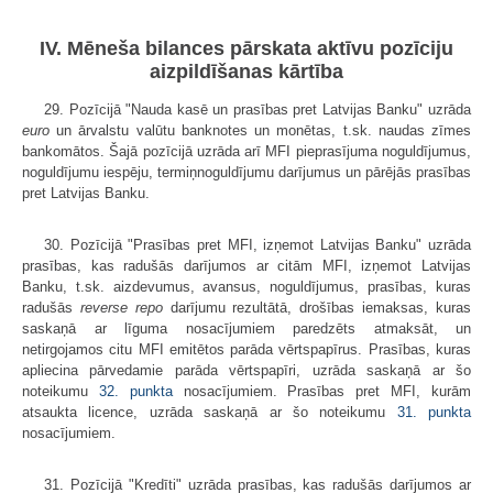
IV. Mēneša bilances pārskata aktīvu pozīciju
aizpildīšanas kārtība
29. Pozīcijā "Nauda kasē un prasības pret Latvijas Banku" uzrāda
euro
un ārvalstu valūtu banknotes un monētas, t.sk. naudas zīmes
bankomātos. Šajā pozīcijā uzrāda arī MFI pieprasījuma noguldījumus,
noguldījumu iespēju, termiņnoguldījumu darījumus un pārējās prasības
pret Latvijas Banku.
30. Pozīcijā "Prasības pret MFI, izņemot Latvijas Banku" uzrāda
prasības, kas radušās darījumos ar citām MFI, izņemot Latvijas
Banku, t.sk. aizdevumus, avansus, noguldījumus, prasības, kuras
radušās
reverse repo
darījumu rezultātā, drošības iemaksas, kuras
saskaņā ar līguma nosacījumiem paredzēts atmaksāt, un
netirgojamos citu MFI emitētos parāda vērtspapīrus. Prasības, kuras
apliecina pārvedamie parāda vērtspapīri, uzrāda saskaņā ar šo
noteikumu
32. punkta
nosacījumiem. Prasības pret MFI, kurām
atsaukta licence, uzrāda saskaņā ar šo noteikumu
31. punkta
nosacījumiem.
31. Pozīcijā "Kredīti" uzrāda prasības, kas radušās darījumos ar