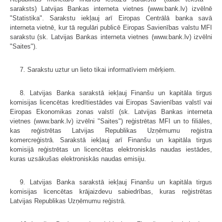
saraksts) Latvijas Bankas interneta vietnes (www.bank.lv) izvēlnē
"Statistika". Sarakstu iekļauj arī Eiropas Centrālā banka savā
interneta vietnē, kur tā regulāri publicē Eiropas Savienības valstu MFI
sarakstu (sk. Latvijas Bankas interneta vietnes (www.bank.lv) izvēlni
"Saites").
7. Sarakstu uztur un lieto tikai informatīviem mērķiem.
8. Latvijas Banka sarakstā iekļauj Finanšu un kapitāla tirgus
komisijas licencētas kredītiestādes vai Eiropas Savienības valstī vai
Eiropas Ekonomikas zonas valstī (sk. Latvijas Bankas interneta
vietnes (www.bank.lv) izvēlni "Saites") reģistrētas MFI un to filiāles,
kas reģistrētas Latvijas Republikas Uzņēmumu reģistra
komercreģistrā. Sarakstā iekļauj arī Finanšu un kapitāla tirgus
komisijā reģistrētas un licencētas elektroniskās naudas iestādes,
kuras uzsākušas elektroniskās naudas emisiju.
9. Latvijas Banka sarakstā iekļauj Finanšu un kapitāla tirgus
komisijas licencētas krājaizdevu sabiedrības, kuras reģistrētas
Latvijas Republikas Uzņēmumu reģistrā.