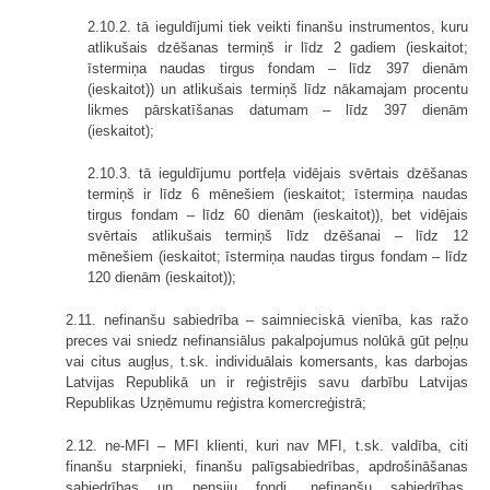
2.10.2. tā ieguldījumi tiek veikti finanšu instrumentos, kuru
atlikušais dzēšanas termiņš ir līdz 2 gadiem (ieskaitot;
īstermiņa naudas tirgus fondam – līdz 397 dienām
(ieskaitot)) un atlikušais termiņš līdz nākamajam procentu
likmes pārskatīšanas datumam – līdz 397 dienām
(ieskaitot);
2.10.3. tā ieguldījumu portfeļa vidējais svērtais dzēšanas
termiņš ir līdz 6 mēnešiem (ieskaitot; īstermiņa naudas
tirgus fondam – līdz 60 dienām (ieskaitot)), bet vidējais
svērtais atlikušais termiņš līdz dzēšanai – līdz 12
mēnešiem (ieskaitot; īstermiņa naudas tirgus fondam – līdz
120 dienām (ieskaitot));
2.11. nefinanšu sabiedrība – saimnieciskā vienība, kas ražo
preces vai sniedz nefinansiālus pakalpojumus nolūkā gūt peļņu
vai citus augļus, t.sk. individuālais komersants, kas darbojas
Latvijas Republikā un ir reģistrējis savu darbību Latvijas
Republikas Uzņēmumu reģistra komercreģistrā;
2.12. ne-MFI – MFI klienti, kuri nav MFI, t.sk. valdība, citi
finanšu starpnieki, finanšu palīgsabiedrības, apdrošināšanas
sabiedrības un pensiju fondi, nefinanšu sabiedrības,