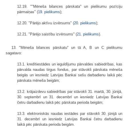
12.19. ""Mēneša bilances pārskata" un pielikumu pozīciju
pārmaiņas" (
19. pielikums
);
12.20. "Pārējo aktīvu izvērsums" (
20. pielikums
);
12.21. "Pārējo saistību izvērsums" (
21. pielikums
).
13. "Mēneša bilances pārskatu" un tā A, B un C pielikumu
sagatavo:
13.1. kredītiestādes un ieguldījumu pārvaldes sabiedrības, kas
pārvalda naudas tirgus fondus, par stāvokli pārskata mēneša
beigās un iesniedz Latvijas Bankai sešu darbadienu laikā pēc
pārskata mēneša beigām;
13.2. krājaizdevu sabiedrības par stāvokli 31. martā, 30. jūnijā,
30. septembrī un 31. decembrī un iesniedz Latvijas Bankai
četru darbadienu laikā pēc pārskata perioda beigām;
13.3. elektroniskās naudas iestādes par stāvokli 30. jūnijā un
31. decembrī un iesniedz Latvijas Bankai četru darbadienu
laikā pēc pārskata perioda beigām.