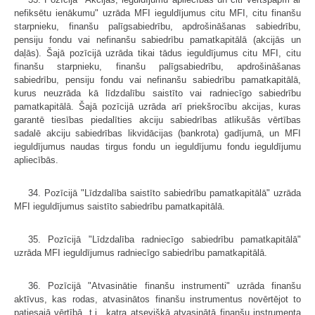
nefiksētu ienākumu" uzrāda MFI ieguldījumus citu MFI, citu finanšu
starpnieku, finanšu palīgsabiedrību, apdrošināšanas sabiedrību,
pensiju fondu vai nefinanšu sabiedrību pamatkapitālā (akcijās un
daļās). Šajā pozīcijā uzrāda tikai tādus ieguldījumus citu MFI, citu
finanšu starpnieku, finanšu palīgsabiedrību, apdrošināšanas
sabiedrību, pensiju fondu vai nefinanšu sabiedrību pamatkapitālā,
kurus neuzrāda kā līdzdalību saistīto vai radniecīgo sabiedrību
pamatkapitālā. Šajā pozīcijā uzrāda arī priekšrocību akcijas, kuras
garantē tiesības piedalīties akciju sabiedrības atlikušās vērtības
sadalē akciju sabiedrības likvidācijas (bankrota) gadījumā, un MFI
ieguldījumus naudas tirgus fondu un ieguldījumu fondu ieguldījumu
apliecībās.
34. Pozīcijā "Līdzdalība saistīto sabiedrību pamatkapitālā" uzrāda
MFI ieguldījumus saistīto sabiedrību pamatkapitālā.
35. Pozīcijā "Līdzdalība radniecīgo sabiedrību pamatkapitālā"
uzrāda MFI ieguldījumus radniecīgo sabiedrību pamatkapitālā.
36. Pozīcijā "Atvasinātie finanšu instrumenti" uzrāda finanšu
aktīvus, kas rodas, atvasinātos finanšu instrumentus novērtējot to
patiesajā vērtībā, t.i., katra atsevišķā atvasinātā finanšu instrumenta