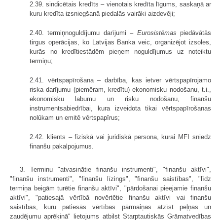
2.39. sindicētais kredīts – vienotais kredīta līgums, saskaņā ar
kuru kredīta izsniegšanā piedalās vairāki aizdevēji;
2.40. termiņnoguldījumu darījumi –
Eurosistēmas
piedāvātās
tirgus operācijas, ko Latvijas Banka veic, organizējot izsoles,
kurās no kredītiestādēm pieņem noguldījumus uz noteiktu
termiņu;
2.41. vērtspapīrošana – darbība, kas ietver vērtspapīrojamo
riska darījumu (piemēram, kredītu) ekonomisku nodošanu, t.i.,
ekonomisku labumu un risku nodošanu, finanšu
instrumentsabiedrībai, kura izveidota tikai vērtspapīrošanas
nolūkam un emitē vērtspapīrus;
2.42. klients – fiziskā vai juridiskā persona, kurai MFI sniedz
finanšu pakalpojumus.
3. Terminu "atvasinātie finanšu instrumenti", "finanšu aktīvi",
"finanšu instrumenti", "finanšu līzings", "finanšu saistības", "līdz
termiņa beigām turētie finanšu aktīvi", "pārdošanai pieejamie finanšu
aktīvi", "patiesajā vērtībā novērtētie finanšu aktīvi vai finanšu
saistības, kuru patiesās vērtības pārmaiņas atzīst peļņas un
zaudējumu aprēķinā" lietojums atbilst Starptautiskās Grāmatvedības