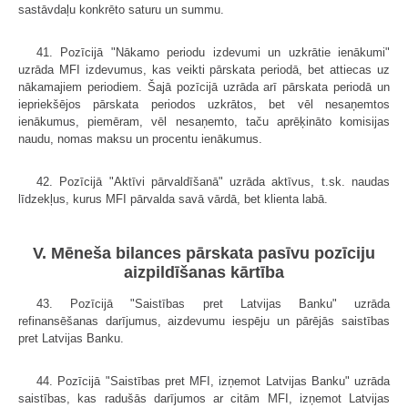
sastāvdaļu konkrēto saturu un summu.
41. Pozīcijā "Nākamo periodu izdevumi un uzkrātie ienākumi"
uzrāda MFI izdevumus, kas veikti pārskata periodā, bet attiecas uz
nākamajiem periodiem. Šajā pozīcijā uzrāda arī pārskata periodā un
iepriekšējos pārskata periodos uzkrātos, bet vēl nesaņemtos
ienākumus, piemēram, vēl nesaņemto, taču aprēķināto komisijas
naudu, nomas maksu un procentu ienākumus.
42. Pozīcijā "Aktīvi pārvaldīšanā" uzrāda aktīvus, t.sk. naudas
līdzekļus, kurus MFI pārvalda savā vārdā, bet klienta labā.
V. Mēneša bilances pārskata pasīvu pozīciju
aizpildīšanas kārtība
43. Pozīcijā "Saistības pret Latvijas Banku" uzrāda
refinansēšanas darījumus, aizdevumu iespēju un pārējās saistības
pret Latvijas Banku.
44. Pozīcijā "Saistības pret MFI, izņemot Latvijas Banku" uzrāda
saistības, kas radušās darījumos ar citām MFI, izņemot Latvijas