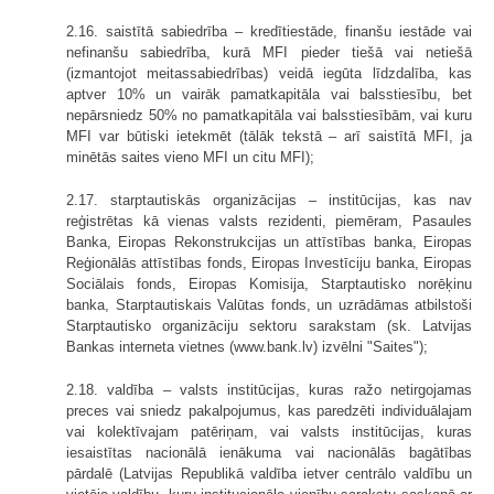
2.16. saistītā sabiedrība – kredītiestāde, finanšu iestāde vai
nefinanšu sabiedrība, kurā MFI pieder tiešā vai netiešā
(izmantojot meitassabiedrības) veidā iegūta līdzdalība, kas
aptver 10% un vairāk pamatkapitāla vai balsstiesību, bet
nepārsniedz 50% no pamatkapitāla vai balsstiesībām, vai kuru
MFI var būtiski ietekmēt (tālāk tekstā – arī saistītā MFI, ja
minētās saites vieno MFI un citu MFI);
2.17. starptautiskās organizācijas – institūcijas, kas nav
reģistrētas kā vienas valsts rezidenti, piemēram, Pasaules
Banka, Eiropas Rekonstrukcijas un attīstības banka, Eiropas
Reģionālās attīstības fonds, Eiropas Investīciju banka, Eiropas
Sociālais fonds, Eiropas Komisija, Starptautisko norēķinu
banka, Starptautiskais Valūtas fonds, un uzrādāmas atbilstoši
Starptautisko organizāciju sektoru sarakstam (sk. Latvijas
Bankas interneta vietnes (www.bank.lv) izvēlni "Saites");
2.18. valdība – valsts institūcijas, kuras ražo netirgojamas
preces vai sniedz pakalpojumus, kas paredzēti individuālajam
vai kolektīvajam patēriņam, vai valsts institūcijas, kuras
iesaistītas nacionālā ienākuma vai nacionālās bagātības
pārdalē (Latvijas Republikā valdība ietver centrālo valdību un