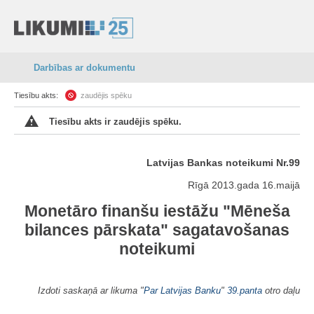
Darbības ar dokumentu
Tiesību akts:
zaudējis spēku
Tiesību akts ir zaudējis spēku.
Latvijas Bankas noteikumi Nr.99
Rīgā 2013.gada 16.maijā
Monetāro finanšu iestāžu "Mēneša
bilances pārskata" sagatavošanas
noteikumi
Izdoti saskaņā ar likuma "
Par Latvijas Banku
"
39.panta
otro daļu