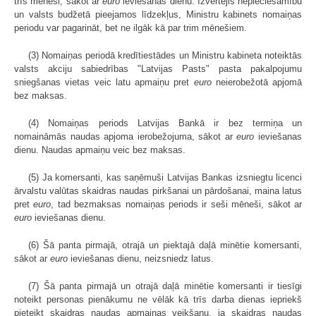
trīs mēneši, sākot ar
euro
ieviešanas dienu. Izvērtējis nepieciešamību
un valsts budžetā pieejamos līdzekļus, Ministru kabinets nomaiņas
periodu var pagarināt, bet ne ilgāk kā par trim mēnešiem.
(3) Nomaiņas periodā kredītiestādes un Ministru kabineta noteiktās
valsts akciju sabiedrības "Latvijas Pasts" pasta pakalpojumu
sniegšanas vietas veic latu apmaiņu pret
euro
neierobežotā apjomā
bez maksas.
(4) Nomaiņas periods Latvijas Bankā ir bez termiņa un
nomaināmās naudas apjoma ierobežojuma, sākot ar
euro
ieviešanas
dienu. Naudas apmaiņu veic bez maksas.
(5) Ja komersanti, kas saņēmuši Latvijas Bankas izsniegtu licenci
ārvalstu valūtas skaidras naudas pirkšanai un pārdošanai, maina latus
pret
euro
, tad bezmaksas nomaiņas periods ir seši mēneši, sākot ar
euro
ieviešanas dienu.
(6) Šā panta pirmajā, otrajā un piektajā daļā minētie komersanti,
sākot ar
euro
ieviešanas dienu, neizsniedz latus.
(7) Šā panta pirmajā un otrajā daļā minētie komersanti ir tiesīgi
noteikt personas pienākumu ne vēlāk kā trīs darba dienas iepriekš
pieteikt skaidras naudas apmaiņas veikšanu, ja skaidras naudas