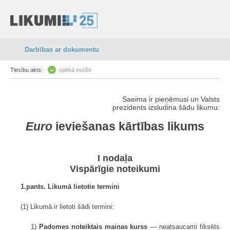
Darbības ar dokumentu
Tiesību akts:
spēkā esošs
Saeima ir pieņēmusi un Valsts
prezidents izsludina šādu likumu:
Euro
ieviešanas kārtības likums
I nodaļa
Vispārīgie noteikumi
1.pants. Likumā lietotie termini
(1) Likumā ir lietoti šādi termini:
1)
Padomes noteiktais maiņas kurss
— neatsaucami fiksēts