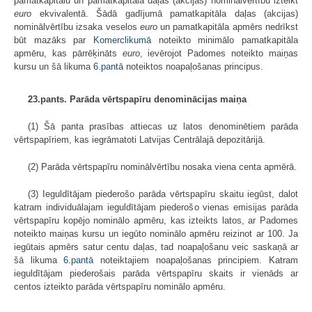
pamatkapitālu un pamatkapitāla daļas (akcijas) nominālvērtību izteikt
euro
ekvivalentā. Šādā gadījumā pamatkapitāla daļas (akcijas)
nominālvērtību izsaka veselos
euro
un pamatkapitāla apmērs nedrīkst
būt mazāks par
Komerclikumā
noteikto minimālo pamatkapitāla
apmēru, kas pārrēķināts
euro
, ievērojot Padomes noteikto maiņas
kursu un šā likuma
6.pantā
noteiktos noapaļošanas principus.
23.pants. Parāda vērtspapīru denominācijas maiņa
(1) Šā panta prasības attiecas uz latos denominētiem parāda
vērtspapīriem, kas iegrāmatoti Latvijas Centrālajā depozitārijā.
(2) Parāda vērtspapīru nominālvērtību nosaka viena centa apmērā.
(3) Ieguldītājam piederošo parāda vērtspapīru skaitu iegūst, dalot
katram individuālajam ieguldītājam piederošo vienas emisijas parāda
vērtspapīru kopējo nominālo apmēru, kas izteikts latos, ar Padomes
noteikto maiņas kursu un iegūto nominālo apmēru reizinot ar 100. Ja
iegūtais apmērs satur centu daļas, tad noapaļošanu veic saskaņā ar
šā likuma
6.pantā
noteiktajiem noapaļošanas principiem. Katram
ieguldītājam piederošais parāda vērtspapīru skaits ir vienāds ar
centos izteikto parāda vērtspapīru nominālo apmēru.