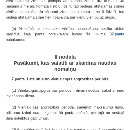
vērā nākamo zīmi aiz pēdējās atstājamās zīmes aiz komata. Ja
nākamā zīme aiz komata ir no 0 līdz 4, tad pēdējās atstājamās zīmes
vērtība nemainās. Ja nākamā zīme aiz komata ir no 5 līdz 9, tad
pēdējā atstājamā zīme tiek noapaļota par vienu vienību uz augšu.
(5) Attiecībā uz skaitlisko vērtību noapaļošanu tiesību aktos
papildus šajā pantā noteiktajam ievēro šā likuma
32.panta
noteikumus.
II nodaļa
Pasākumi, kas saistīti ar skaidras naudas
nomaiņu
7.pants. Lata un
euro
vienlaicīgas apgrozības periods
(1) Vienlaicīgas apgrozības periods ir divas nedēļas, sākot ar
euro
ieviešanas dienu.
(2) Vienlaicīgas apgrozības periodā, saņemot maksājumu latos,
atlikumu izdod
euro
, izņemot šā panta trešajā, piektajā un sestajā
daļā noteiktos gadījumus.
(3) Automātos (ierīcēs), kur skaidras naudas saņemšanu nodrošina