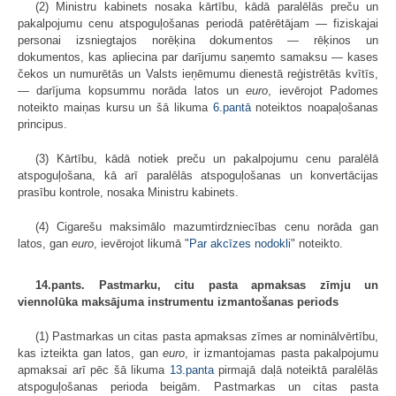
(2) Ministru kabinets nosaka kārtību, kādā paralēlās preču un
pakalpojumu cenu atspoguļošanas periodā patērētājam — fiziskajai
personai izsniegtajos norēķina dokumentos — rēķinos un
dokumentos, kas apliecina par darījumu saņemto samaksu — kases
čekos un numurētās un Valsts ieņēmumu dienestā reģistrētās kvītīs,
— darījuma kopsummu norāda latos un
euro
, ievērojot Padomes
noteikto maiņas kursu un šā likuma
6.pantā
noteiktos noapaļošanas
principus.
(3) Kārtību, kādā notiek preču un pakalpojumu cenu paralēlā
atspoguļošana, kā arī paralēlās atspoguļošanas un konvertācijas
prasību kontrole, nosaka Ministru kabinets.
(4) Cigarešu maksimālo mazumtirdzniecības cenu norāda gan
latos, gan
euro
, ievērojot likumā "
Par akcīzes nodokli
" noteikto.
14.pants. Pastmarku, citu pasta apmaksas zīmju un
viennolūka maksājuma instrumentu izmantošanas periods
(1) Pastmarkas un citas pasta apmaksas zīmes ar nominālvērtību,
kas izteikta gan latos, gan
euro
, ir izmantojamas pasta pakalpojumu
apmaksai arī pēc šā likuma
13.panta
pirmajā daļā noteiktā paralēlās
atspoguļošanas perioda beigām. Pastmarkas un citas pasta