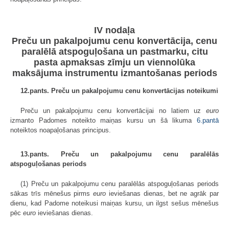
IV nodaļa
Preču un pakalpojumu cenu konvertācija, cenu
paralēlā atspoguļošana un pastmarku, citu
pasta apmaksas zīmju un viennolūka
maksājuma instrumentu izmantošanas periods
12.pants. Preču un pakalpojumu cenu konvertācijas noteikumi
Preču un pakalpojumu cenu konvertācijai no latiem uz
euro
izmanto Padomes noteikto maiņas kursu un šā likuma
6.pantā
noteiktos noapaļošanas principus.
13.pants. Preču un pakalpojumu cenu paralēlās
atspoguļošanas periods
(1) Preču un pakalpojumu cenu paralēlās atspoguļošanas periods
sākas trīs mēnešus pirms
euro
ieviešanas dienas, bet ne agrāk par
dienu, kad Padome noteikusi maiņas kursu, un ilgst sešus mēnešus
pēc
euro
ieviešanas dienas.