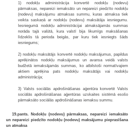
1) nodokļu administrācija konvertē nodokļu (nodevu)
pārmaksas, nepareizi iemaksāto un nepareizi piedzīto nodokļu
(nodevu) maksājumu atmaksas summu, kuras atmaksa tiek
veikta saskaņā ar nodokļu (nodevu) maksātāja iesniegumu.
Iesniegumā nodokļu administrācijai atmaksājamās summas
norāda tajā valūtā, kura valstī bija likumīgs maksāšanas
līdzeklis tā perioda beigās, par kuru tiek iesniegts šāds
iesniegums;
2) nodokļu maksātājs konvertē nodokļu maksājumus, papildus
aprēķinātos nodokļu maksājumus un avansa veidā valsts
budžetā iemaksājamās summas, ko atbilstoši normatīvajiem
aktiem aprēķina pats nodokļu maksātājs vai nodokļu
administrācija;
3) Valsts sociālās apdrošināšanas aģentūra konvertē Valsts
sociālās apdrošināšanas aģentūras uzskaites sistēmā esošo
pārmaksāto sociālās apdrošināšanas iemaksu summu.
19.pants. Nodokļu (nodevu) pārmaksas, nepareizi iemaksāto
un nepareizi piedzīto nodokļu (nodevu) maksājumu pieprasīšana
un atmaksa