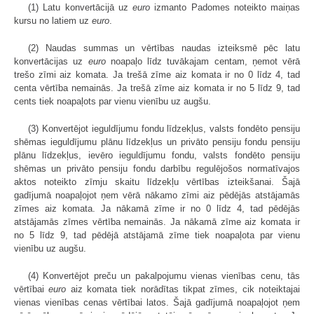
(1) Latu konvertācijā uz
euro
izmanto Padomes noteikto maiņas
kursu no latiem uz
euro
.
(2) Naudas summas un vērtības naudas izteiksmē pēc latu
konvertācijas uz
euro
noapaļo līdz tuvākajam centam, ņemot vērā
trešo zīmi aiz komata. Ja trešā zīme aiz komata ir no 0 līdz 4, tad
centa vērtība nemainās. Ja trešā zīme aiz komata ir no 5 līdz 9, tad
cents tiek noapaļots par vienu vienību uz augšu.
(3) Konvertējot ieguldījumu fondu līdzekļus, valsts fondēto pensiju
shēmas ieguldījumu plānu līdzekļus un privāto pensiju fondu pensiju
plānu līdzekļus, ievēro ieguldījumu fondu, valsts fondēto pensiju
shēmas un privāto pensiju fondu darbību regulējošos normatīvajos
aktos noteikto zīmju skaitu līdzekļu vērtības izteikšanai. Šajā
gadījumā noapaļojot ņem vērā nākamo zīmi aiz pēdējās atstājamās
zīmes aiz komata. Ja nākamā zīme ir no 0 līdz 4, tad pēdējās
atstājamās zīmes vērtība nemainās. Ja nākamā zīme aiz komata ir
no 5 līdz 9, tad pēdējā atstājamā zīme tiek noapaļota par vienu
vienību uz augšu.
(4) Konvertējot preču un pakalpojumu vienas vienības cenu, tās
vērtībai
euro
aiz komata tiek norādītas tikpat zīmes, cik noteiktajai
vienas vienības cenas vērtībai latos. Šajā gadījumā noapaļojot ņem