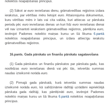
noteiktos noapaļošanas principus.
(2) Sākot ar
euro
ieviešanas dienu, grāmatvedības reģistros izdara
ierakstus, par vērtības mēru lietojot
euro
. Attaisnojuma dokumentus,
kuru vērtības mērs ir lats vai cita valūta, kuri attiecas uz pārskata
periodu pēc
euro
ieviešanas dienas un kuri līdz
euro
ieviešanas dienai
vēl nav izmantoti ierakstiem grāmatvedības reģistros, pārrēķina
euro
,
ievērojot Padomes noteikto maiņas kursu un šā likuma
6.pantā
noteiktos noapaļošanas principus, un izdara attiecīgu ierakstu
grāmatvedības reģistros.
16.pants. Gada pārskatu un finanšu pārskatu sagatavošana
(1) Gada pārskatos un finanšu pārskatos par pārskata gadu, kas
noslēdzas
euro
ieviešanas dienā vai pēc tās, ietvertās summas
naudas izteiksmē norāda
euro
.
(2) Pirmajā gada pārskatā, kurā ietvertās summas naudas
izteiksmē norāda
euro
, kā salīdzināmie rādītāji uzrādāmi iepriekšējā
pārskata gada rādītāji, kas pārrēķināti
euro
, ievērojot Padomes
noteikto maiņas kursu un šā likuma
6.pantā
noteiktos noapaļošanas
principus.