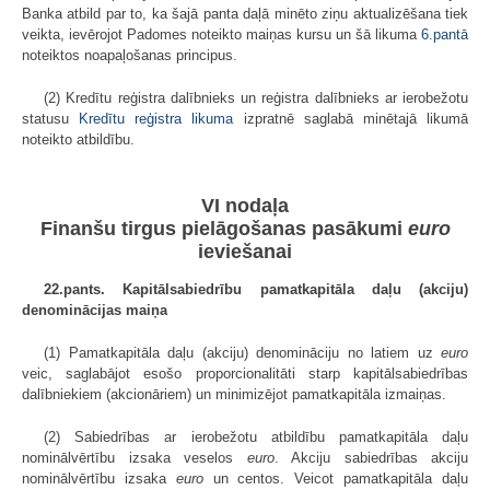
Banka atbild par to, ka šajā panta daļā minēto ziņu aktualizēšana tiek
veikta, ievērojot Padomes noteikto maiņas kursu un šā likuma
6.pantā
noteiktos noapaļošanas principus.
(2) Kredītu reģistra dalībnieks un reģistra dalībnieks ar ierobežotu
statusu
Kredītu reģistra likuma
izpratnē saglabā minētajā likumā
noteikto atbildību.
VI nodaļa
Finanšu tirgus pielāgošanas pasākumi
euro
ieviešanai
22.pants. Kapitālsabiedrību pamatkapitāla daļu (akciju)
denominācijas maiņa
(1) Pamatkapitāla daļu (akciju) denomināciju no latiem uz
euro
veic, saglabājot esošo proporcionalitāti starp kapitālsabiedrības
dalībniekiem (akcionāriem) un minimizējot pamatkapitāla izmaiņas.
(2) Sabiedrības ar ierobežotu atbildību pamatkapitāla daļu
nominālvērtību izsaka veselos
euro
. Akciju sabiedrības akciju
nominālvērtību izsaka
euro
un centos. Veicot pamatkapitāla daļu