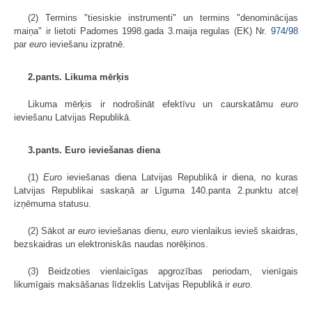
(2) Termins "tiesiskie instrumenti" un termins "denominācijas
maiņa" ir lietoti Padomes 1998.gada 3.maija regulas (EK) Nr.
974/98
par
euro
ieviešanu izpratnē.
2.pants. Likuma mērķis
Likuma mērķis ir nodrošināt efektīvu un caurskatāmu
euro
ieviešanu Latvijas Republikā.
3.pants. Euro ieviešanas diena
(1)
Euro
ieviešanas diena Latvijas Republikā ir diena, no kuras
Latvijas Republikai saskaņā ar Līguma
140.
panta 2.punktu atceļ
izņēmuma statusu.
(2) Sākot ar
euro
ieviešanas dienu,
euro
vienlaikus ievieš skaidras,
bezskaidras un elektroniskās naudas norēķinos.
(3) Beidzoties vienlaicīgas apgrozības periodam, vienīgais
likumīgais maksāšanas līdzeklis Latvijas Republikā ir
euro
.