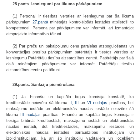
28.pants. Iesniegumi par likuma pārkāpumiem
(1) Personai ir tiesības vērsties ar iesniegumu par šā likuma
pārkāpumiem
27.pantā
minētajās kontrolējošās iestādēs atbilstoši to
kompetencei. Persona par pārkāpumiem var informēt, arī izmantojot
eiroprojekta informatīvo tālruni.
(2) Par preču un pakalpojumu cenu paralēlās atspoguļošanas un
konvertācijas prasību pārkāpumiem patērētājs ir tiesīgs vērsties ar
iesniegumu Patērētāju tiesību aizsardzības centrā. Patērētājs par šajā
daļā minētajiem pārkāpumiem var informēt Patērētāju tiesību
aizsardzības centru pa tālruni.
29.pants. Sankciju piemērošana
(1) Ja Finanšu un kapitāla tirgus komisija konstatē, ka
kredītiestāde neievēro šā likuma
II,
III
un
VI nodaļas
prasības, bet
maksājumu iestāde un elektroniskās naudas iestāde neievēro šā
likuma
III nodaļas
prasības, Finanšu un kapitāla tirgus komisija ir
tiesīga brīdināt kredītiestādi, maksājumu iestādi un elektroniskās
naudas iestādi, dot kredītiestādes, maksājumu iestādes un
elektroniskās naudas iestādes pārraudzības institūcijām un
izpildinstitūcijām, kā arī šo institūciju vadītājiem un locekļiem