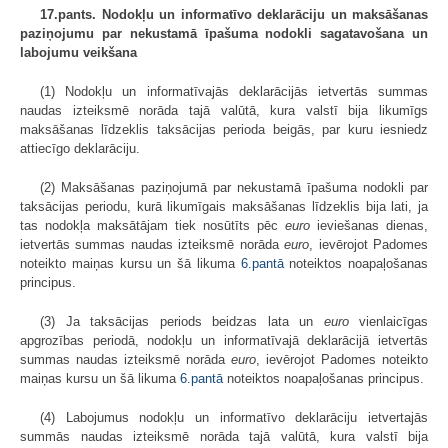
17.pants. Nodokļu un informatīvo deklarāciju un maksāšanas
paziņojumu par nekustamā īpašuma nodokli sagatavošana un
labojumu veikšana
(1) Nodokļu un informatīvajās deklarācijās ietvertās summas
naudas izteiksmē norāda tajā valūtā, kura valstī bija likumīgs
maksāšanas līdzeklis taksācijas perioda beigās, par kuru iesniedz
attiecīgo deklarāciju.
(2) Maksāšanas paziņojumā par nekustamā īpašuma nodokli par
taksācijas periodu, kurā likumīgais maksāšanas līdzeklis bija lati, ja
tas nodokļa maksātājam tiek nosūtīts pēc
euro
ieviešanas dienas,
ietvertās summas naudas izteiksmē norāda
euro
, ievērojot Padomes
noteikto maiņas kursu un šā likuma
6.pantā
noteiktos noapaļošanas
principus.
(3) Ja taksācijas periods beidzas lata un
euro
vienlaicīgas
apgrozības periodā, nodokļu un informatīvajā deklarācijā ietvertās
summas naudas izteiksmē norāda
euro
, ievērojot Padomes noteikto
maiņas kursu un šā likuma
6.pantā
noteiktos noapaļošanas principus.
(4) Labojumus nodokļu un informatīvo deklarāciju ietvertajās
summās naudas izteiksmē norāda tajā valūtā, kura valstī bija