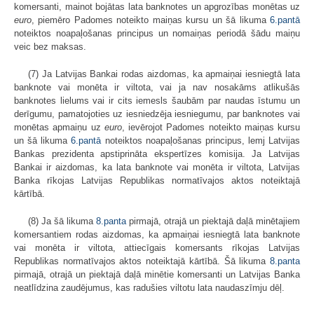
komersanti, mainot bojātas lata banknotes un apgrozības monētas uz
euro
, piemēro Padomes noteikto maiņas kursu un šā likuma
6.pantā
noteiktos noapaļošanas principus un nomaiņas periodā šādu maiņu
veic bez maksas.
(7) Ja Latvijas Bankai rodas aizdomas, ka apmaiņai iesniegtā lata
banknote vai monēta ir viltota, vai ja nav nosakāms atlikušās
banknotes lielums vai ir cits iemesls šaubām par naudas īstumu un
derīgumu, pamatojoties uz iesniedzēja iesniegumu, par banknotes vai
monētas apmaiņu uz
euro
, ievērojot Padomes noteikto maiņas kursu
un šā likuma
6.pantā
noteiktos noapaļošanas principus, lemj Latvijas
Bankas prezidenta apstiprināta ekspertīzes komisija. Ja Latvijas
Bankai ir aizdomas, ka lata banknote vai monēta ir viltota, Latvijas
Banka rīkojas Latvijas Republikas normatīvajos aktos noteiktajā
kārtībā.
(8) Ja šā likuma
8.panta
pirmajā, otrajā un piektajā daļā minētajiem
komersantiem rodas aizdomas, ka apmaiņai iesniegtā lata banknote
vai monēta ir viltota, attiecīgais komersants rīkojas Latvijas
Republikas normatīvajos aktos noteiktajā kārtībā. Šā likuma
8.panta
pirmajā, otrajā un piektajā daļā minētie komersanti un Latvijas Banka
neatlīdzina zaudējumus, kas radušies viltotu lata naudaszīmju dēļ.