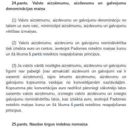
24.pants. Valsts aizņēmumu, aizdevumu un galvojumu
denominācijas maiņa
(1) Valsts aizņēmumu, aizdevumu un galvojumu denomināciju no
latiem uz
euro
veic, minimizējot aizņēmumu, aizdevumu un galvojumu
vērtības izmaiņas.
(2) Valsts aizņēmumu, aizdevumu un galvojumu nominālvērtība
tiek izteikta
euro
un centos, ievērojot Padomes noteikto maiņas kursu
un šā likuma
6.pantā
noteiktos noapaļošanas principus.
(3) Ja valsts vārdā noslēgtie aizņēmumu, aizdevumu un galvojumu
līgumi nav pabeigti (nav atmaksāti aizdevumi un galvojumi vai ir
saņemti aizņēmumi), tajos ietverto aizņēmumu, aizdevumu un
galvojumu kopsumma veidojas no konvertējamām sastāvdaļām.
Kopsumma pēc konvertācijas
euro
nedrīkst pārsniegt sākotnējo latos
saņemto valsts aizņēmumu, izsniegto valsts aizdevumu un sniegto
galvojumu nominālvērtību latos, kas izteikta
euro
, ievērojot Padomes
noteikto maiņas kursu un šā likuma
6.pantā
noteiktos noapaļošanas
principus.
25.pants. Naudas tirgus indeksu nomaiņa