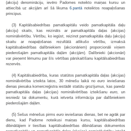
(akciju) denomināciju, ievēro Padomes noteikto maiņas kursu un
attiecībā uz akcijām arī šā likuma
6.pantā
noteiktos noapaļošanas
principus.
(3) Kapitālsabiedrības pamatkapitālu veido pamatkapitāla daļu
(akciju) skaits, kas reizināts ar pamatkapitāla daļas (akcijas)
nominālvērtību. Vērtību, ko iegūst, reizinot pamatkapitāla daļu (akciju)
skaitu ar noapaļošanas rezultātā atlikušo vērtību, izmaksā
kapitālsabiedrības dalībniekiem (akcionāriem) proporcionāli viņiem
piederošajām pamatkapitāla daļām (akcijām). Dalībnieki (akcionāri)
var pieņemt lēmumu par šīs vērtības pārskaitīšanu kapitālsabiedrības
rezervēs.
(4) Kapitālsabiedrība, kuras statūtos pamatkapitāla daļas (akcijas)
nominālvērtība izteikta latos, 30 mēnešu laikā no
euro
ieviešanas
dienas piesaka komercreģistra iestādē statūtu grozījumus, kas paredz
pamatkapitāla daļas (akcijas) nominālvērtības izteikšanu
euro
, un
iesniedz tai dokumentu, kurā ietverta informācija par dalībniekiem
piederošajām daļām.
(5) Sešus mēnešus pirms
euro
ieviešanas dienas, bet ne agrāk par
dienu, kad Padome noteikusi maiņas kursu, kapitālsabiedrības
dibinātājiem ir tiesības kapitālsabiedrības dibināšanas dokumentos