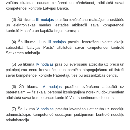
valūtas skaidras naudas pirkšanai un pārdošanai, atbilstoši savai
kompetencei kontrolē Latvijas Banka.
(3) Šā likuma
III nodaļas
prasību ievērošanu maksājumu iestādēs
un elektroniskās naudas iestādēs atbilstoši savai kompetencei
kontrolē Finanšu un kapitāla tirgus komisija.
(4) Šā likuma
II
un
III nodaļas
prasību ievērošanu valsts akciju
sabiedrībā "Latvijas Pasts" atbilstoši savai kompetencei kontrolē
Satiksmes ministrija.
(5) Šā likuma
IV nodaļas
prasību ievērošanu attiecībā uz preču un
pakalpojumu cenu konvertāciju un paralēlo atspoguļošanu atbilstoši
savai kompetencei kontrolē Patērētāju tiesību aizsardzības centrs.
(6) Šā likuma
IV nodaļas
prasību ievērošanu attiecībā uz
patērētājam — fiziskajai personai izsniegtajiem norēķinu dokumentiem
atbilstoši savai kompetencei kontrolē Valsts ieņēmumu dienests.
(7) Šā likuma
V nodaļas
prasību ievērošanu attiecībā uz nodokļu
administrācijas kompetencē esošajiem jautājumiem kontrolē nodokļu
administrācija.