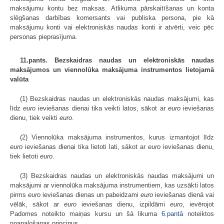
maksājumu kontu bez maksas. Atlikuma pārskaitīšanas un konta
slēgšanas darbības komersants vai publiska persona, pie kā
maksājumu konti vai elektroniskās naudas konti ir atvērti, veic pēc
personas pieprasījuma.
11.pants. Bezskaidras naudas un elektroniskās naudas
maksājumos un viennolūka maksājuma instrumentos lietojamā
valūta
(1) Bezskaidras naudas un elektroniskās naudas maksājumi, kas
līdz
euro
ieviešanas dienai tika veikti latos, sākot ar
euro
ieviešanas
dienu, tiek veikti
euro
.
(2) Viennolūka maksājuma instrumentos, kurus izmantojot līdz
euro
ieviešanas dienai tika lietoti lati, sākot ar
euro
ieviešanas dienu,
tiek lietoti
euro
.
(3) Bezskaidras naudas un elektroniskās naudas maksājumi un
maksājumi ar viennolūka maksājuma instrumentiem, kas uzsākti latos
pirms
euro
ieviešanas dienas un pabeidzami
euro
ieviešanas dienā vai
vēlāk, sākot ar
euro
ieviešanas dienu, izpildāmi
euro
, ievērojot
Padomes noteikto maiņas kursu un šā likuma
6.pantā
noteiktos
noapaļošanas principus.