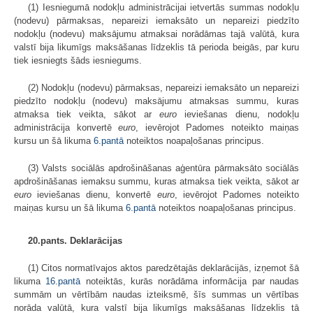
(1) Iesniegumā nodokļu administrācijai ietvertās summas nodokļu
(nodevu) pārmaksas, nepareizi iemaksāto un nepareizi piedzīto
nodokļu (nodevu) maksājumu atmaksai norādāmas tajā valūtā, kura
valstī bija likumīgs maksāšanas līdzeklis tā perioda beigās, par kuru
tiek iesniegts šāds iesniegums.
(2) Nodokļu (nodevu) pārmaksas, nepareizi iemaksāto un nepareizi
piedzīto nodokļu (nodevu) maksājumu atmaksas summu, kuras
atmaksa tiek veikta, sākot ar
euro
ieviešanas dienu, nodokļu
administrācija konvertē
euro
, ievērojot Padomes noteikto maiņas
kursu un šā likuma
6.pantā
noteiktos noapaļošanas principus.
(3) Valsts sociālās apdrošināšanas aģentūra pārmaksāto sociālās
apdrošināšanas iemaksu summu, kuras atmaksa tiek veikta, sākot ar
euro
ieviešanas dienu, konvertē
euro
, ievērojot Padomes noteikto
maiņas kursu un šā likuma
6.pantā
noteiktos noapaļošanas principus.
20.pants. Deklarācijas
(1) Citos normatīvajos aktos paredzētajās deklarācijās, izņemot šā
likuma
16.pantā
noteiktās, kurās norādāma informācija par naudas
summām un vērtībām naudas izteiksmē, šīs summas un vērtības
norāda valūtā, kura valstī bija likumīgs maksāšanas līdzeklis tā