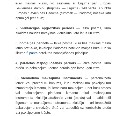
euro
maiņas kurss, ko saskaņā ar Līguma par Eiropas
Savienības darbību (turpmāk — Līgums)
140.
panta 3.punktu
Eiropas Savienības Padome (turpmāk — Padome) nosaka latu
apmaiņai pret
euro
;
2)
vienlaicīgas apgrozības periods
— laika posms, kurā
skaidras naudas norēķinos vienlaikus lieto latus un
euro
;
3)
nomaiņas periods
— laika posms, kurā bez maksas maina
latus pret
euro
, ievērojot Padomes noteikto maiņas kursu un šā
likuma
6.pantā
noteiktos noapaļošanas principus;
4)
paralēlās atspoguļošanas periods
— laika posms, kurā
preču un pakalpojumu cenas norāda gan latos, gan
euro
;
5)
viennolūka maksājuma instruments
— personalizēta
ierīce vai procedūru kopums, kuru maksājuma pakalpojumu
izmantotājs izmanto, lai ierosinātu maksājumu, bet kuru preces
vai pakalpojuma pirkšanai izmanto tikai maksājuma
instrumenta izlaidēja atrašanās vietā (telpās) vai — atbilstoši
līgumam ar maksājuma instrumenta izlaidēju — arī ierobežotā
pakalpojumu sniedzēju tīklā vai attiecībā uz ierobežotu preču
vai pakalpojumu klāstu.