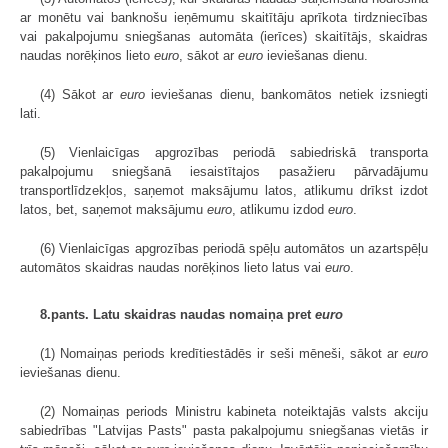
ar monētu vai banknošu ieņēmumu skaitītāju aprīkota tirdzniecības
vai pakalpojumu sniegšanas automāta (ierīces) skaitītājs, skaidras
naudas norēķinos lieto
euro
, sākot ar
euro
ieviešanas dienu.
(4) Sākot ar
euro
ieviešanas dienu, bankomātos netiek izsniegti
lati.
(5) Vienlaicīgas apgrozības periodā sabiedriskā transporta
pakalpojumu sniegšanā iesaistītajos pasažieru pārvadājumu
transportlīdzekļos, saņemot maksājumu latos, atlikumu drīkst izdot
latos, bet, saņemot maksājumu
euro
, atlikumu izdod
euro
.
(6) Vienlaicīgas apgrozības periodā spēļu automātos un azartspēļu
automātos skaidras naudas norēķinos lieto latus vai
euro
.
8.pants. Latu skaidras naudas nomaiņa pret
euro
(1) Nomaiņas periods kredītiestādēs ir seši mēneši, sākot ar
euro
ieviešanas dienu.
(2) Nomaiņas periods Ministru kabineta noteiktajās valsts akciju
sabiedrības "Latvijas Pasts" pasta pakalpojumu sniegšanas vietās ir