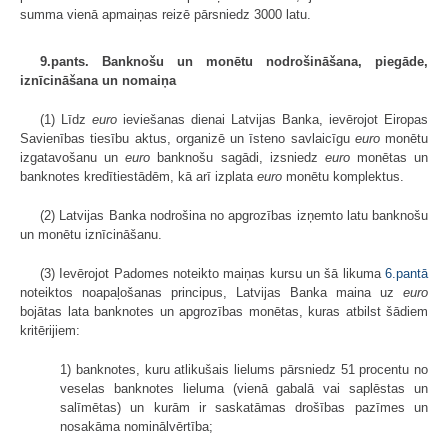
summa vienā apmaiņas reizē pārsniedz 3000 latu.
9.pants. Banknošu un monētu nodrošināšana, piegāde,
iznīcināšana un nomaiņa
(1) Līdz
euro
ieviešanas dienai Latvijas Banka, ievērojot Eiropas
Savienības tiesību aktus, organizē un īsteno savlaicīgu
euro
monētu
izgatavošanu un
euro
banknošu sagādi, izsniedz
euro
monētas un
banknotes kredītiestādēm, kā arī izplata
euro
monētu komplektus.
(2) Latvijas Banka nodrošina no apgrozības izņemto latu banknošu
un monētu iznīcināšanu.
(3) Ievērojot Padomes noteikto maiņas kursu un šā likuma
6.pantā
noteiktos noapaļošanas principus, Latvijas Banka maina uz
euro
bojātas lata banknotes un apgrozības monētas, kuras atbilst šādiem
kritērijiem:
1) banknotes, kuru atlikušais lielums pārsniedz 51 procentu no
veselas banknotes lieluma (vienā gabalā vai saplēstas un
salīmētas) un kurām ir saskatāmas drošības pazīmes un
nosakāma nominālvērtība;