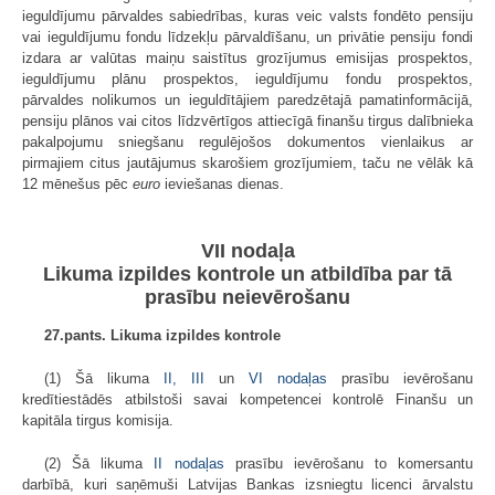
ieguldījumu pārvaldes sabiedrības, kuras veic valsts fondēto pensiju
vai ieguldījumu fondu līdzekļu pārvaldīšanu, un privātie pensiju fondi
izdara ar valūtas maiņu saistītus grozījumus emisijas prospektos,
ieguldījumu plānu prospektos, ieguldījumu fondu prospektos,
pārvaldes nolikumos un ieguldītājiem paredzētajā pamatinformācijā,
pensiju plānos vai citos līdzvērtīgos attiecīgā finanšu tirgus dalībnieka
pakalpojumu sniegšanu regulējošos dokumentos vienlaikus ar
pirmajiem citus jautājumus skarošiem grozījumiem, taču ne vēlāk kā
12 mēnešus pēc
euro
ieviešanas dienas.
VII nodaļa
Likuma izpildes kontrole un atbildība par tā
prasību neievērošanu
27.pants. Likuma izpildes kontrole
(1) Šā likuma
II,
III
un
VI nodaļas
prasību ievērošanu
kredītiestādēs atbilstoši savai kompetencei kontrolē Finanšu un
kapitāla tirgus komisija.
(2) Šā likuma
II nodaļas
prasību ievērošanu to komersantu
darbībā, kuri saņēmuši Latvijas Bankas izsniegtu licenci ārvalstu