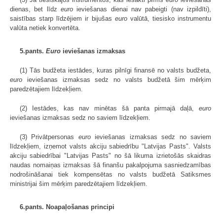
dienas, bet līdz
euro
ieviešanas dienai nav pabeigti (nav izpildīti),
saistības starp līdzējiem ir bijušas
euro
valūtā, tiesisko instrumentu
valūta netiek konvertēta.
5.pants.
Euro
ieviešanas izmaksas
(1) Tās budžeta iestādes, kuras pilnīgi finansē no valsts budžeta,
euro
ieviešanas izmaksas sedz no valsts budžetā šim mērķim
paredzētajiem līdzekļiem.
(2) Iestādes, kas nav minētas šā panta pirmajā daļā,
euro
ieviešanas izmaksas sedz no saviem līdzekļiem.
(3) Privātpersonas
euro
ieviešanas izmaksas sedz no saviem
līdzekļiem, izņemot valsts akciju sabiedrību "Latvijas Pasts". Valsts
akciju sabiedrībai "Latvijas Pasts" no šā likuma izrietošās skaidras
naudas nomaiņas izmaksas šā finanšu pakalpojuma sasniedzamības
nodrošināšanai tiek kompensētas no valsts budžetā Satiksmes
ministrijai šim mērķim paredzētajiem līdzekļiem.
6.pants. Noapaļošanas principi