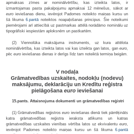
apmaksas zīmes ar nominālvērtību, kas izteikta latos, ir
izmantojamas pasta pakalpojumu apmaksai 12 mēnešus, sākot ar
euro
ieviešanas dienu, ievērojot Padomes noteikto maiņas kursu un
šā likuma
6.pantā
noteiktos noapaļošanas principus. Šie noteikumi
piemērojami arī attiecībā uz pastmarkas attēlā norādāmo nominālu uz
tipogrāfiski iespiestām aploksnēm un pastkartēm.
(2) Viennolūka maksājuma instruments, uz kura attēlota
nominālvērtība, kas izteikta latos vai kas izteikta gan latos, gan
euro
,
pēc
euro
ieviešanas dienas ir derīgs līdz tam noteiktā termiņa beigām.
V nodaļa
Grāmatvedības uzskaites, nodokļu (nodevu)
maksājumu, deklarāciju un Kredītu reģistra
pielāgošana
euro
ieviešanai
15.pants. Attaisnojuma dokumenti un grāmatvedības reģistri
(1) Grāmatvedības reģistros
euro
ieviešanas dienā tiek pārrēķināts
katra grāmatvedības reģistra ieraksta atlikums un katras
grāmatvedības uzskaites vienības vērtība latos uz ekvivalentu
euro
,
ievērojot Padomes noteikto maiņas kursu un šā likuma
6.pantā