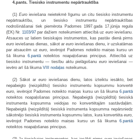
4.pants. Tiesisko instrumentu nepārtrauktība
(1)
Euro
ieviešana neietekmē līgumu un citu tiesisko instrumentu
nepārtrauktību, un tiesisko instrumentu nepārtrauktības
nodrošināšanai tiek piemērota Padomes 1997.gada 17.jūnija regula
(EK) Nr.
1103/97
par dažiem noteikumiem attiecībā uz
euro
ieviešanu.
Atsauces uz latiem tiesiskajos instrumentos, kas pastāv dienā pirms
euro
ieviešanas dienas, sākot ar
euro
ieviešanas dienu, ir uzskatāmas
par atsaucēm uz
euro
, ievērojot Padomes noteikto maiņas kursu un
šā likuma
6.pantā
noteiktos noapaļošanas principus. Attiecībā uz
tiesisko instrumentu — tiesību aktu pielāgošanu
euro
ieviešanai —
ievēro arī šā likuma
VIII nodaļas
noteikumus.
(2) Sākot ar
euro
ieviešanas dienu, latos izteiktu iesākto, bet
nepabeigto (neizpildīto) tiesisko instrumentu kopsummu konvertē
euro
, ievērojot Padomes noteikto maiņas kursu un šā likuma
6.pantā
noteiktos noapaļošanas principus. Nepabeigtā (neizpildītā) tiesiskā
instrumenta kopsumma veidojas no konvertētajām sastāvdaļām.
Nepabeigtā (neizpildītā) tiesiskā instrumenta kopsumma nepārsniedz
sākotnējo tiesiskā instrumenta kopsummu latos, kura konvertēta
euro
,
ievērojot Padomes noteikto maiņas kursu un šā likuma
6.pantā
noteiktos noapaļošanas principus.
(3) Ja tiesiskajos instrumentos, kas iesākti pirms
euro
ieviešanas