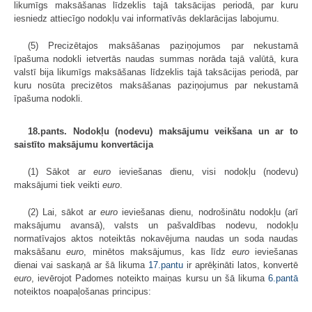
likumīgs maksāšanas līdzeklis tajā taksācijas periodā, par kuru
iesniedz attiecīgo nodokļu vai informatīvās deklarācijas labojumu.
(5) Precizētajos maksāšanas paziņojumos par nekustamā
īpašuma nodokli ietvertās naudas summas norāda tajā valūtā, kura
valstī bija likumīgs maksāšanas līdzeklis tajā taksācijas periodā, par
kuru nosūta precizētos maksāšanas paziņojumus par nekustamā
īpašuma nodokli.
18.pants. Nodokļu (nodevu) maksājumu veikšana un ar to
saistīto maksājumu konvertācija
(1) Sākot ar
euro
ieviešanas dienu, visi nodokļu (nodevu)
maksājumi tiek veikti
euro
.
(2) Lai, sākot ar
euro
ieviešanas dienu, nodrošinātu nodokļu (arī
maksājumu avansā), valsts un pašvaldības nodevu, nodokļu
normatīvajos aktos noteiktās nokavējuma naudas un soda naudas
maksāšanu
euro
, minētos maksājumus, kas līdz
euro
ieviešanas
dienai vai saskaņā ar šā likuma
17.pantu
ir aprēķināti latos, konvertē
euro
, ievērojot Padomes noteikto maiņas kursu un šā likuma
6.pantā
noteiktos noapaļošanas principus: