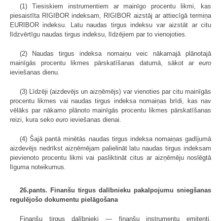
(1) Tiesiskiem instrumentiem ar mainīgo procentu likmi, kas
piesaistīta RIGIBOR indeksam, RIGIBOR aizstāj ar attiecīgā termiņa
EURIBOR indeksu. Latu naudas tirgus indeksu var aizstāt ar citu
līdzvērtīgu naudas tirgus indeksu, līdzējiem par to vienojoties.
(2) Naudas tirgus indeksa nomaiņu veic nākamajā plānotajā
mainīgās procentu likmes pārskatīšanas datumā, sākot ar
euro
ieviešanas dienu.
(3) Līdzēji (aizdevējs un aizņēmējs) var vienoties par citu mainīgās
procentu likmes vai naudas tirgus indeksa nomaiņas brīdi, kas nav
vēlāks par nākamo plānoto mainīgās procentu likmes pārskatīšanas
reizi, kura seko
euro
ieviešanas dienai.
(4) Šajā pantā minētās naudas tirgus indeksa nomaiņas gadījumā
aizdevējs nedrīkst aizņēmējam palielināt latu naudas tirgus indeksam
pievienoto procentu likmi vai pasliktināt citus ar aizņēmēju noslēgtā
līguma noteikumus.
26.pants. Finanšu tirgus dalībnieku pakalpojumu sniegšanas
regulējošo dokumentu pielāgošana
Finanšu tirgus dalībnieki — finanšu instrumentu emitenti,