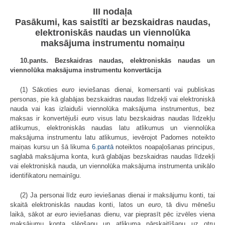
III nodaļa
Pasākumi, kas saistīti ar bezskaidras naudas,
elektroniskās naudas un viennolūka
maksājuma instrumentu nomaiņu
10.pants. Bezskaidras naudas, elektroniskās naudas un
viennolūka maksājuma instrumentu konvertācija
(1) Sākoties
euro
ieviešanas dienai, komersanti vai publiskas
personas, pie kā glabājas bezskaidras naudas līdzekļi vai elektroniskā
nauda vai kas izlaiduši viennolūka maksājuma instrumentus, bez
maksas ir konvertējuši
euro
visus latu bezskaidras naudas līdzekļu
atlikumus, elektroniskās naudas latu atlikumus un viennolūka
maksājuma instrumentu latu atlikumus, ievērojot Padomes noteikto
maiņas kursu un šā likuma
6.pantā
noteiktos noapaļošanas principus,
saglabā maksājuma konta, kurā glabājas bezskaidras naudas līdzekļi
vai elektroniskā nauda, un viennolūka maksājuma instrumenta unikālo
identifikatoru nemainīgu.
(2) Ja personai līdz
euro
ieviešanas dienai ir maksājumu konti, tai
skaitā elektroniskās naudas konti, latos un
euro
, tā divu mēnešu
laikā, sākot ar
euro
ieviešanas dienu, var pieprasīt pēc izvēles viena
maksājumu konta slēgšanu un atlikuma pārskaitīšanu uz otru