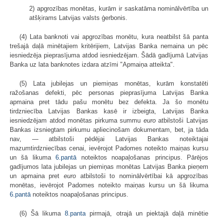
2) apgrozības monētas, kurām ir saskatāma nominālvērtība un
atšķirams Latvijas valsts ģerbonis.
(4) Lata banknoti vai apgrozības monētu, kura neatbilst šā panta
trešajā daļā minētajiem kritērijiem, Latvijas Banka nemaina un pēc
iesniedzēja pieprasījuma atdod iesniedzējam. Šādā gadījumā Latvijas
Banka uz lata banknotes izdara atzīmi "Apmaiņa atteikta".
(5) Lata jubilejas un piemiņas monētas, kurām konstatēti
ražošanas defekti, pēc personas pieprasījuma Latvijas Banka
apmaina pret tādu pašu monētu bez defekta. Ja šo monētu
tirdzniecība Latvijas Bankas kasē ir izbeigta, Latvijas Banka
iesniedzējam atdod monētas pirkuma summu
euro
atbilstoši Latvijas
Bankas izsniegtam pirkumu apliecinošam dokumentam, bet, ja tāda
nav, — atbilstoši pēdējai Latvijas Bankas noteiktajai
mazumtirdzniecības cenai, ievērojot Padomes noteikto maiņas kursu
un šā likuma
6.pantā
noteiktos noapaļošanas principus. Pārējos
gadījumos lata jubilejas un piemiņas monētas Latvijas Banka pieņem
un apmaina pret
euro
atbilstoši to nominālvērtībai kā apgrozības
monētas, ievērojot Padomes noteikto maiņas kursu un šā likuma
6.pantā
noteiktos noapaļošanas principus.
(6) Šā likuma
8.panta
pirmajā, otrajā un piektajā daļā minētie