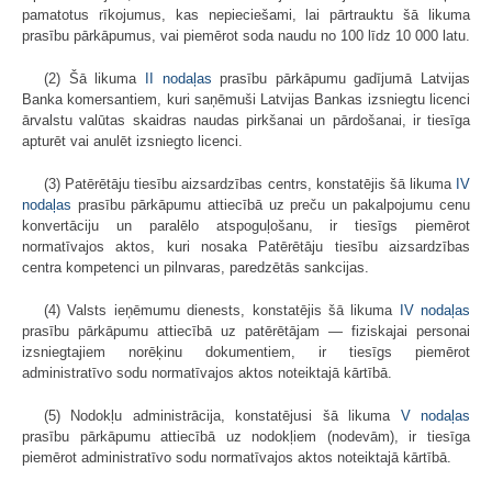
pamatotus rīkojumus, kas nepieciešami, lai pārtrauktu šā likuma
prasību pārkāpumus, vai piemērot soda naudu no 100 līdz 10 000 latu.
(2) Šā likuma
II nodaļas
prasību pārkāpumu gadījumā Latvijas
Banka komersantiem, kuri saņēmuši Latvijas Bankas izsniegtu licenci
ārvalstu valūtas skaidras naudas pirkšanai un pārdošanai, ir tiesīga
apturēt vai anulēt izsniegto licenci.
(3) Patērētāju tiesību aizsardzības centrs, konstatējis šā likuma
IV
nodaļas
prasību pārkāpumu attiecībā uz preču un pakalpojumu cenu
konvertāciju un paralēlo atspoguļošanu, ir tiesīgs piemērot
normatīvajos aktos, kuri nosaka Patērētāju tiesību aizsardzības
centra kompetenci un pilnvaras, paredzētās sankcijas.
(4) Valsts ieņēmumu dienests, konstatējis šā likuma
IV nodaļas
prasību pārkāpumu attiecībā uz patērētājam — fiziskajai personai
izsniegtajiem norēķinu dokumentiem, ir tiesīgs piemērot
administratīvo sodu normatīvajos aktos noteiktajā kārtībā.
(5) Nodokļu administrācija, konstatējusi šā likuma
V nodaļas
prasību pārkāpumu attiecībā uz nodokļiem (nodevām), ir tiesīga
piemērot administratīvo sodu normatīvajos aktos noteiktajā kārtībā.