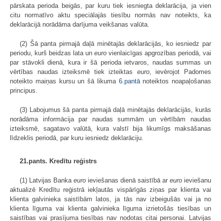
pārskata perioda beigās, par kuru tiek iesniegta deklarācija, ja vien
citu normatīvo aktu speciālajās tiesību normās nav noteikts, ka
deklarācijā norādāma darījuma veikšanas valūta.
(2) Šā panta pirmajā daļā minētajās deklarācijās, ko iesniedz par
periodu, kurš beidzas lata un
euro
vienlaicīgas apgrozības periodā, vai
par stāvokli dienā, kura ir šā perioda ietvaros, naudas summas un
vērtības naudas izteiksmē tiek izteiktas
euro
, ievērojot Padomes
noteikto maiņas kursu un šā likuma
6.pantā
noteiktos noapaļošanas
principus.
(3) Labojumus šā panta pirmajā daļā minētajās deklarācijās, kurās
norādāma informācija par naudas summām un vērtībām naudas
izteiksmē, sagatavo valūtā, kura valstī bija likumīgs maksāšanas
līdzeklis periodā, par kuru iesniedz deklarāciju.
21.pants. Kredītu reģistrs
(1) Latvijas Banka
euro
ieviešanas dienā saistībā ar
euro
ieviešanu
aktualizē Kredītu reģistrā iekļautās vispārīgās ziņas par klienta vai
klienta galvinieka saistībām latos, ja tās nav izbeigušās vai ja no
klienta līguma vai klienta galvinieka līguma izrietošās tiesības un
saistības vai prasījuma tiesības nav nodotas citai personai. Latvijas