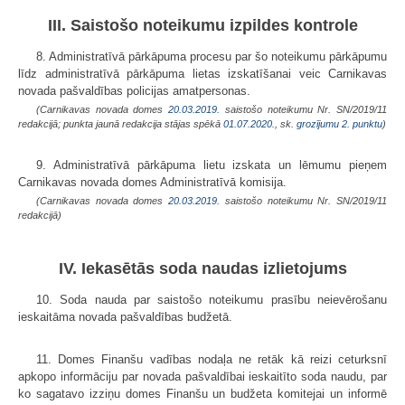
III. Saistošo noteikumu izpildes kontrole
8. Administratīvā pārkāpuma procesu par šo noteikumu pārkāpumu
līdz administratīvā pārkāpuma lietas izskatīšanai veic Carnikavas
novada pašvaldības policijas amatpersonas.
(Carnikavas novada domes
20.03.2019.
saistošo noteikumu Nr. SN/2019/11
redakcijā; punkta jaunā redakcija stājas spēkā
01.07.2020.
, sk.
grozījumu 2. punktu
)
9. Administratīvā pārkāpuma lietu izskata un lēmumu pieņem
Carnikavas novada domes Administratīvā komisija.
(Carnikavas novada domes
20.03.2019.
saistošo noteikumu Nr. SN/2019/11
redakcijā)
IV. Iekasētās soda naudas izlietojums
10. Soda nauda par saistošo noteikumu prasību neievērošanu
ieskaitāma novada pašvaldības budžetā.
11. Domes Finanšu vadības nodaļa ne retāk kā reizi ceturksnī
apkopo informāciju par novada pašvaldībai ieskaitīto soda naudu, par
ko sagatavo izziņu domes Finanšu un budžeta komitejai un informē