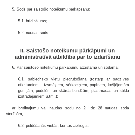
5. Sods par saistošo noteikumu pārkāpšanu:
5.1. brīdinājums;
5.2. naudas sods.
II. Saistošo noteikumu pārkāpumi un
administratīvā atbildība par to izdarīšanu
6. Par saistošo noteikumu pārkāpumu atzīstama un sodāma:
6.1. sabiedrisko vietu piegružošana (tostarp ar sadzīves
atkritumiem – izsmēķiem, sērkociņiem, papīriem, košļājamām
gumijām, pudelēm un skārda bundžām, plastmasas un stikla
izstrādājumiem u.tml.):
ar brīdinājumu vai naudas sodu no 2 līdz 28 naudas soda
vienībām;
6.2. peldēšanās vietās, kur tas aizliegts: