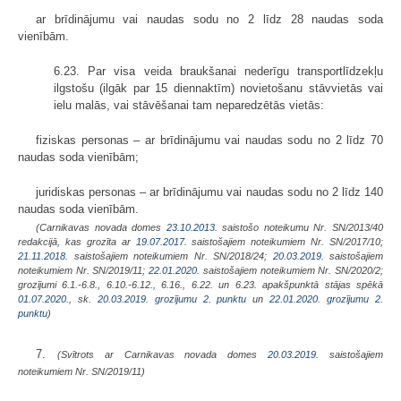
ar brīdinājumu vai naudas sodu no 2 līdz 28 naudas soda
vienībām.
6.23. Par visa veida braukšanai nederīgu transportlīdzekļu
ilgstošu (ilgāk par 15 diennaktīm) novietošanu stāvvietās vai
ielu malās, vai stāvēšanai tam neparedzētās vietās:
fiziskas personas – ar brīdinājumu vai naudas sodu no 2 līdz 70
naudas soda vienībām;
juridiskas personas – ar brīdinājumu vai naudas sodu no 2 līdz 140
naudas soda vienībām.
(Carnikavas novada domes
23.10.2013.
saistošo noteikumu Nr. SN/2013/40
redakcijā, kas grozīta ar
19.07.2017.
saistošajiem noteikumiem Nr. SN/2017/10;
21.11.2018.
saistošajiem noteikumiem Nr. SN/2018/24;
20.03.2019.
saistošajiem
noteikumiem Nr. SN/2019/11;
22.01.2020.
saistošajiem noteikumiem Nr. SN/2020/2;
grozījumi 6.1.-6.8., 6.10.-6.12., 6.16., 6.22. un 6.23. apakšpunktā stājas spēkā
01.07.2020.
, sk.
20.03.2019. grozījumu 2. punktu
un
22.01.2020. grozījumu 2.
punktu
)
7.
(Svītrots ar Carnikavas novada domes
20.03.2019.
saistošajiem
noteikumiem Nr. SN/2019/11)