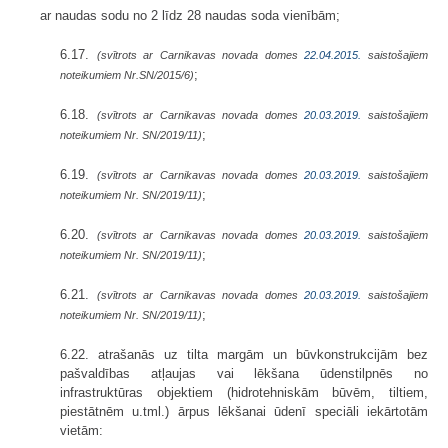
ar naudas sodu no 2 līdz 28 naudas soda vienībām;
6.17.
(svītrots ar Carnikavas novada domes
22.04.2015.
saistošajiem
;
noteikumiem Nr.SN/2015/6)
6.18.
(svītrots ar Carnikavas novada domes
20.03.2019.
saistošajiem
;
noteikumiem Nr. SN/2019/11)
6.19.
(svītrots ar Carnikavas novada domes
20.03.2019.
saistošajiem
;
noteikumiem Nr. SN/2019/11)
6.20.
(svītrots ar Carnikavas novada domes
20.03.2019.
saistošajiem
;
noteikumiem Nr. SN/2019/11)
6.21.
(svītrots ar Carnikavas novada domes
20.03.2019.
saistošajiem
;
noteikumiem Nr. SN/2019/11)
6.22. atrašanās uz tilta margām un būvkonstrukcijām bez
pašvaldības atļaujas vai lēkšana ūdenstilpnēs no
infrastruktūras objektiem (hidrotehniskām būvēm, tiltiem,
piestātnēm u.tml.) ārpus lēkšanai ūdenī speciāli iekārtotām
vietām: