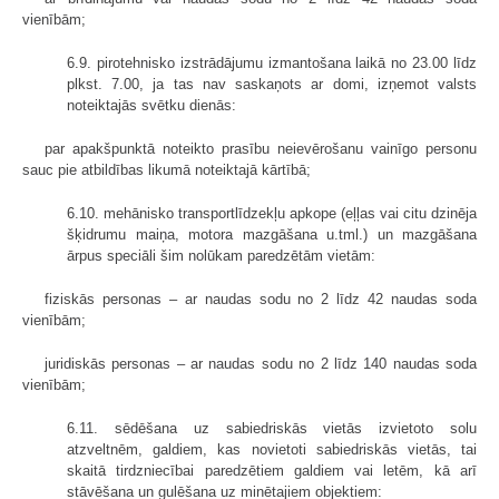
vienībām;
6.9. pirotehnisko izstrādājumu izmantošana laikā no 23.00 līdz
plkst. 7.00, ja tas nav saskaņots ar domi, izņemot valsts
noteiktajās svētku dienās:
par apakšpunktā noteikto prasību neievērošanu vainīgo personu
sauc pie atbildības likumā noteiktajā kārtībā;
6.10. mehānisko transportlīdzekļu apkope (eļļas vai citu dzinēja
šķidrumu maiņa, motora mazgāšana u.tml.) un mazgāšana
ārpus speciāli šim nolūkam paredzētām vietām:
fiziskās personas – ar naudas sodu no 2 līdz 42 naudas soda
vienībām;
juridiskās personas – ar naudas sodu no 2 līdz 140 naudas soda
vienībām;
6.11. sēdēšana uz sabiedriskās vietās izvietoto solu
atzveltnēm, galdiem, kas novietoti sabiedriskās vietās, tai
skaitā tirdzniecībai paredzētiem galdiem vai letēm, kā arī
stāvēšana un gulēšana uz minētajiem objektiem: