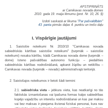
APSTIPRINĀTS
ar Carnikavas novada domes
2010. gada 19. maija lēmumu (prot. Nr. 10, 26. §)
Izdoti saskaņā ar likuma "
Par pašvaldībām
"
43. panta
pirmās daļas 4. punktu un trešo daļu
I. Vispārīgie jautājumi
1. Saistošie noteikumi Nr. 2010/10 "Carnikavas novada
sabiedriskās kārtības saistošie noteikumi" (turpmāk – saistošie
noteikumi) nosaka kārtību, kādā Carnikavas novada dome (turpmāk –
dome) īsteno pašvaldības autonomo funkciju – piedalīties
sabiedriskās kārtības nodrošināšanā, apkarot žūpību un netiklību –
Carnikavas novada (turpmāk – novads) administratīvajā teritorijā.
2. Saistošajos noteikumos ir lietoti šādi termini:
2.1.
sabiedriska vieta
– jebkura vieta, kas neatkarīgi no tās
faktiskās izmantošanas vai īpašuma formas kalpo sabiedrības
kopējo vajadzību un interešu nodrošināšanai un kas par maksu
vai bez maksas ir pieejama ikvienai fiziskai personai, kura nav