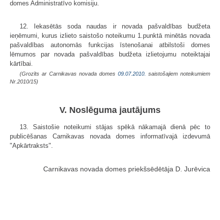
domes Administratīvo komisiju.
12. Iekasētās soda naudas ir novada pašvaldības budžeta
ieņēmumi, kurus izlieto saistošo noteikumu 1.punktā minētās novada
pašvaldības autonomās funkcijas īstenošanai atbilstoši domes
lēmumos par novada pašvaldības budžeta izlietojumu noteiktajai
kārtībai.
(Grozīts ar Carnikavas novada domes
09.07.2010.
saistošajiem noteikumiem
Nr.2010/15)
V. Noslēguma jautājums
13. Saistošie noteikumi stājas spēkā nākamajā dienā pēc to
publicēšanas Carnikavas novada domes informatīvajā izdevumā
"Apkārtraksts".
Carnikavas novada domes priekšsēdētāja D. Jurēvica