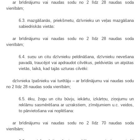
ar brīdinājumu vai naudas sodu no 2 līdz 28 naudas soda
vienībām;
6.3. mazgāšanās, priekšmetu, dzīvnieku un veļas mazgāšana
sabiedriskās vietās:
ar brīdinājumu vai naudas sodu no 2 līdz 28 naudas soda
vienībām;
6.4. suņu un citu dzīvnieku peldināšana, dzīvnieku nevešana
pavadā, traucējot vai apdraudot cilvēkus, peldvietās un atpūtas
vietās, laikā, kad tajās uzturas cilvēki:
dzīvnieka īpašnieku vai turētāju – ar brīdinājumu vai naudas sodu
no 2 līdz 28 naudas soda vienībām;
6.5. ēku, žogu un citu būvju, iekārtu, izkārtņu, ziņojumu un
reklāmu sasmērēšana ar uzrakstiem, zīmējumiem u.c. veidos,
to pārvietošana vai noplēšana:
ar brīdinājumu vai naudas sodu no 2 līdz 70 naudas soda
vienībām;