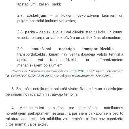
apstādījumi, zālieni, parki;
2.7.
apstādījumi
– ar kokiem, dekoratīviem krūmiem un
puķēm apstādīti laukumi vai joslas;
2.8.
parks
– dabiski augušu vai cilvēku stādītu koku un krūmu
veidota teritorija, ar vai bez būvēm un arhitektūras elementiem;
2.9.
braukšanai nederīgs transportlīdzeklis
–
transportlīdzeklis, kuram nav veikta ikgadējā valsts tehniskā
apskate vai transportlīdzeklis ar acīmredzamiem
mehāniskajiem bojājumiem.
(Grozīts ar Carnikavas novada domes
21.09.2011.
saistošajiem noteikumiem
Nr. CND/SN/2011/22;
22.01.2020.
saistošajiem noteikumiem Nr. SN/2020/2)
3. Saistošie noteikumi ir saistoši visām fiziskajām un juridiskajām
personām novada administratīvajā teritorijā.
4. Administratīvā atbildība par saistošajos noteikumos
norādītajiem pārkāpumiem iestājas, ja par šiem pārkāpumiem pēc to
rakstura administratīvā atbildība vai kriminālatbildība nav paredzēta
citos normatīvajos aktos.