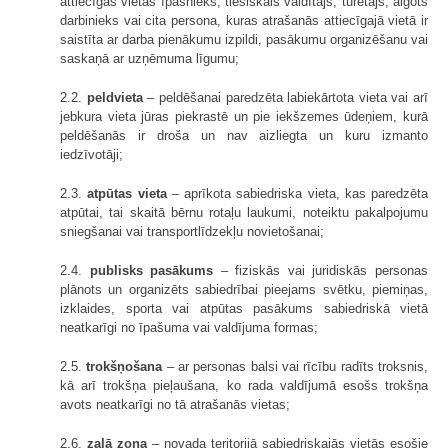
attiecīgās vietas īpašnieks, tiesiskais valdītājs, turētājs, algots
darbinieks vai cita persona, kuras atrašanās attiecīgajā vietā ir
saistīta ar darba pienākumu izpildi, pasākumu organizēšanu vai
saskaņā ar uzņēmuma līgumu;
2.2.
peldvieta
– peldēšanai paredzēta labiekārtota vieta vai arī
jebkura vieta jūras piekrastē un pie iekšzemes ūdeņiem, kurā
peldēšanās ir droša un nav aizliegta un kuru izmanto
iedzīvotāji;
2.3.
atpūtas vieta
– aprīkota sabiedriska vieta, kas paredzēta
atpūtai, tai skaitā bērnu rotaļu laukumi, noteiktu pakalpojumu
sniegšanai vai transportlīdzekļu novietošanai;
2.4.
publisks pasākums
– fiziskās vai juridiskās personas
plānots un organizēts sabiedrībai pieejams svētku, piemiņas,
izklaides, sporta vai atpūtas pasākums sabiedriskā vietā
neatkarīgi no īpašuma vai valdījuma formas;
2.5.
trokšņošana
– ar personas balsi vai rīcību radīts troksnis,
kā arī trokšņa pieļaušana, ko rada valdījumā esošs trokšņa
avots neatkarīgi no tā atrašanās vietas;
2.6.
zaļā zona
– novada teritorijā sabiedriskajās vietās esošie