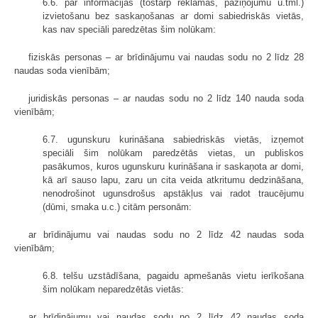
6.6. par informācijas (tostarp reklāmas, paziņojumu u.tml.)
izvietošanu bez saskaņošanas ar domi sabiedriskās vietās,
kas nav speciāli paredzētas šim nolūkam:
fiziskās personas – ar brīdinājumu vai naudas sodu no 2 līdz 28
naudas soda vienībām;
juridiskās personas – ar naudas sodu no 2 līdz 140 nauda soda
vienībām;
6.7. ugunskuru kurināšana sabiedriskās vietās, izņemot
speciāli šim nolūkam paredzētās vietas, un publiskos
pasākumos, kuros ugunskuru kurināšana ir saskaņota ar domi,
kā arī sauso lapu, zaru un cita veida atkritumu dedzināšana,
nenodrošinot ugunsdrošus apstākļus vai radot traucējumu
(dūmi, smaka u.c.) citām personām:
ar brīdinājumu vai naudas sodu no 2 līdz 42 naudas soda
vienībām;
6.8. telšu uzstādīšana, pagaidu apmešanās vietu ierīkošana
šim nolūkam neparedzētās vietās:
ar brīdinājumu vai naudas sodu no 2 līdz 42 naudas soda