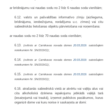
ar brīdinājumu vai naudas sodu no 2 līdz 6 naudas soda vienībām;
6.12. valsts un pašvaldības informatīvo zīmju (aizlieguma,
brīdinājuma, ierobežojuma, norādījuma u.c. zīmes) vai citu
sabiedriskās lietošanas objektu pārvietošana vai noņemšana:
ar naudas sodu no 2 līdz 70 naudas soda vienībām;
6.13.
(svītrots ar Carnikavas novada domes
20.03.2019.
saistošajiem
;
noteikumiem Nr. SN/2019/11)
6.14.
(svītrots ar Carnikavas novada domes
20.03.2019.
saistošajiem
;
noteikumiem Nr. SN/2019/11)
6.15.
(svītrots ar Carnikavas novada domes
20.03.2019.
saistošajiem
;
noteikumiem Nr. SN/2019/11)
6.16. atrašanās sabiedriskā vietā ar atvērtu vai vaļēju alus vai
cita alkoholiskā dzēriena iepakojumu jebkādā vaļējā tarā
(iesaiņojumā vai traukā), izņemot publiskos pasākumos, kurus
organizē dome vai kuru norise ir saskaņota ar domi: