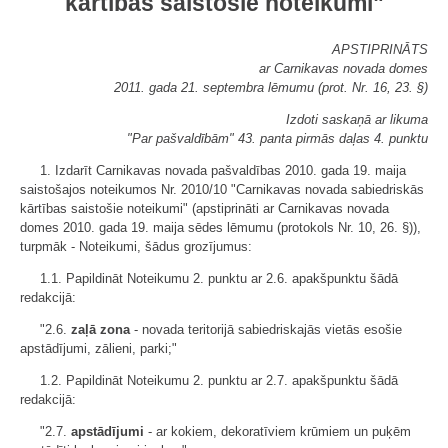
kārtības saistošie noteikumi"
APSTIPRINĀTS
ar Carnikavas novada domes
2011. gada 21. septembra lēmumu (prot. Nr. 16, 23. §)
Izdoti saskaņā ar likuma
"Par pašvaldībām" 43. panta pirmās daļas 4. punktu
1. Izdarīt Carnikavas novada pašvaldības 2010. gada 19. maija
saistošajos noteikumos Nr. 2010/10 "Carnikavas novada sabiedriskās
kārtības saistošie noteikumi" (apstiprināti ar Carnikavas novada
domes 2010. gada 19. maija sēdes lēmumu (protokols Nr. 10, 26. §)),
turpmāk - Noteikumi, šādus grozījumus:
1.1. Papildināt Noteikumu 2. punktu ar 2.6. apakšpunktu šādā
redakcijā:
"2.6.
zaļā zona
- novada teritorijā sabiedriskajās vietās esošie
apstādījumi, zālieni, parki;"
1.2. Papildināt Noteikumu 2. punktu ar 2.7. apakšpunktu šādā
redakcijā:
"2.7.
apstādījumi
- ar kokiem, dekoratīviem krūmiem un puķēm