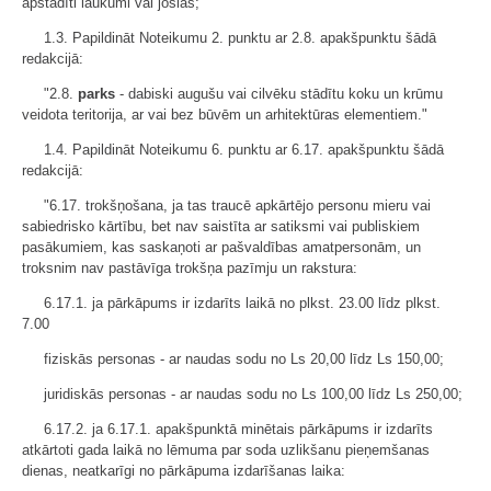
apstādīti laukumi vai joslas;"
1.3. Papildināt Noteikumu 2. punktu ar 2.8. apakšpunktu šādā
redakcijā:
"2.8.
parks
- dabiski augušu vai cilvēku stādītu koku un krūmu
veidota teritorija, ar vai bez būvēm un arhitektūras elementiem."
1.4. Papildināt Noteikumu 6. punktu ar 6.17. apakšpunktu šādā
redakcijā:
"6.17. trokšņošana, ja tas traucē apkārtējo personu mieru vai
sabiedrisko kārtību, bet nav saistīta ar satiksmi vai publiskiem
pasākumiem, kas saskaņoti ar pašvaldības amatpersonām, un
troksnim nav pastāvīga trokšņa pazīmju un rakstura:
6.17.1. ja pārkāpums ir izdarīts laikā no plkst. 23.00 līdz plkst.
7.00
fiziskās personas - ar naudas sodu no Ls 20,00 līdz Ls 150,00;
juridiskās personas - ar naudas sodu no Ls 100,00 līdz Ls 250,00;
6.17.2. ja 6.17.1. apakšpunktā minētais pārkāpums ir izdarīts
atkārtoti gada laikā no lēmuma par soda uzlikšanu pieņemšanas
dienas, neatkarīgi no pārkāpuma izdarīšanas laika: