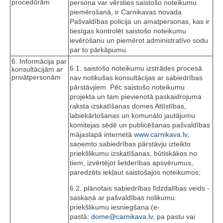
procedūrām
persona var vērsties saistošo noteikumu
piemērošanā, ir Carnikavas novada
Pašvaldības policija un amatpersonas, kas ir
tiesīgas kontrolēt saistošo noteikumu
ievērošanu un piemērot administratīvo sodu
par to pārkāpumu.
6. Informācija par
6.1. saistošo noteikumu izstrādes procesā
konsultācijām ar
privātpersonām
nav notikušas konsultācijas ar sabiedrības
pārstāvjiem. Pēc saistošo noteikumu
projekta un tam pievienotā paskaidrojuma
raksta izskatīšanas domes Attīstības,
labiekārtošanas un komunālo jautājumu
komitejas sēdē un publicēšanas pašvaldības
mājaslapā internetā
www.carnikava.lv
,
saņemto sabiedrības pārstāvju izteikto
priekšlikumu izskatīšanas, būtiskākos no
tiem, izvērtējot lietderības apsvērumus,
paredzēts iekļaut saistošajos noteikumos;
6.2. plānotais sabiedrības līdzdalības veids -
saskaņā ar pašvaldības nolikumu:
priekšlikumu iesniegšana (e-
pastā:
dome@carnikava.lv
, pa pastu vai