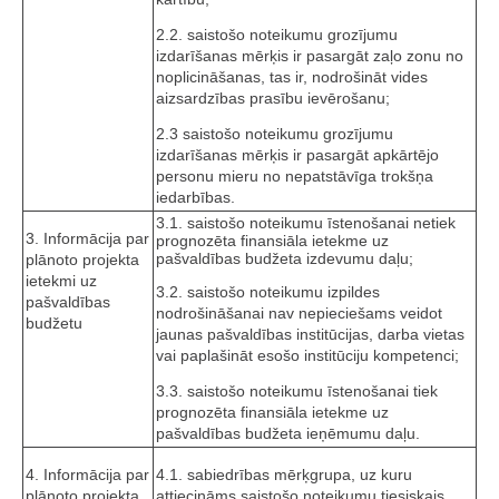
2.2. saistošo noteikumu grozījumu
izdarīšanas mērķis ir pasargāt zaļo zonu no
noplicināšanas, tas ir, nodrošināt vides
aizsardzības prasību ievērošanu;
2.3 saistošo noteikumu grozījumu
izdarīšanas mērķis ir pasargāt apkārtējo
personu mieru no nepatstāvīga trokšņa
iedarbības.
3.1. saistošo noteikumu īstenošanai netiek
3. Informācija par
prognozēta finansiāla ietekme uz
pašvaldības budžeta izdevumu daļu;
plānoto projekta
ietekmi uz
3.2. saistošo noteikumu izpildes
pašvaldības
nodrošināšanai nav nepieciešams veidot
budžetu
jaunas pašvaldības institūcijas, darba vietas
vai paplašināt esošo institūciju kompetenci;
3.3. saistošo noteikumu īstenošanai tiek
prognozēta finansiāla ietekme uz
pašvaldības budžeta ieņēmumu daļu.
4. Informācija par
4.1. sabiedrības mērķgrupa, uz kuru
plānoto projekta
attiecināms saistošo noteikumu tiesiskais