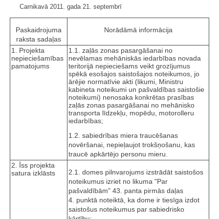
Carnikavā 2011. gada 21. septembrī
Paskaidrojuma
Norādāmā informācija
raksta sadaļas
1. Projekta
1.1. zaļās zonas pasargāšanai no
nepieciešamības
nevēlamas mehāniskās iedarbības novada
pamatojums
teritorijā nepieciešams veikt grozījumus
spēkā esošajos saistošajos noteikumos, jo
ārējie normatīvie akti (likumi, Ministru
kabineta noteikumi un pašvaldības saistošie
noteikumi) nenosaka konkrētas prasības
zaļās zonas pasargāšanai no mehānisko
transporta līdzekļu, mopēdu, motorolleru
iedarbības;
1.2. sabiedrības miera traucēšanas
novēršanai, nepieļaujot trokšņošanu, kas
traucē apkārtējo personu mieru.
2. Īss projekta
2.1. domes pilnvarojums izstrādāt saistošos
satura izklāsts
noteikumus izriet no likuma "Par
pašvaldībām" 43. panta pirmās daļas
4. punktā noteiktā, ka dome ir tiesīga izdot
saistošus noteikumus par sabiedrisko
kārtību;