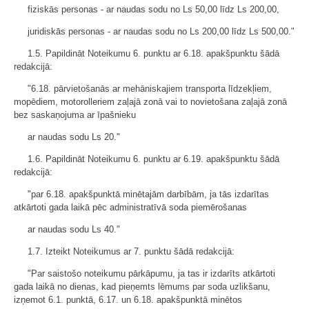
fiziskās personas - ar naudas sodu no Ls 50,00 līdz Ls 200,00,
juridiskās personas - ar naudas sodu no Ls 200,00 līdz Ls 500,00."
1.5. Papildināt Noteikumu 6. punktu ar 6.18. apakšpunktu šādā
redakcijā:
"6.18. pārvietošanās ar mehāniskajiem transporta līdzekļiem,
mopēdiem, motorolleriem zaļajā zonā vai to novietošana zaļajā zonā
bez saskaņojuma ar īpašnieku
ar naudas sodu Ls 20."
1.6. Papildināt Noteikumu 6. punktu ar 6.19. apakšpunktu šādā
redakcijā:
"par 6.18. apakšpunktā minētajām darbībām, ja tās izdarītas
atkārtoti gada laikā pēc administratīvā soda piemērošanas
ar naudas sodu Ls 40."
1.7. Izteikt Noteikumus ar 7. punktu šādā redakcijā:
"Par saistošo noteikumu pārkāpumu, ja tas ir izdarīts atkārtoti
gada laikā no dienas, kad pieņemts lēmums par soda uzlikšanu,
izņemot 6.1. punktā, 6.17. un 6.18. apakšpunktā minētos