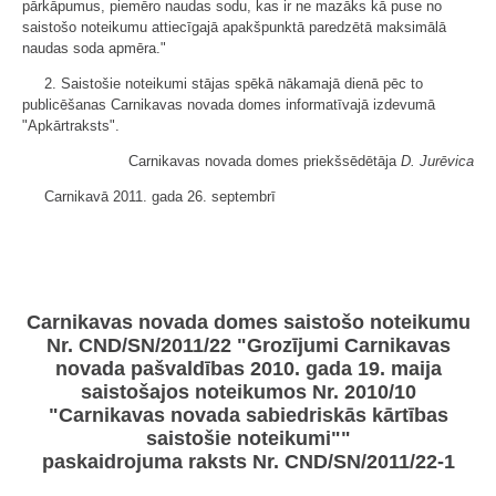
pārkāpumus, piemēro naudas sodu, kas ir ne mazāks kā puse no
saistošo noteikumu attiecīgajā apakšpunktā paredzētā maksimālā
naudas soda apmēra."
2. Saistošie noteikumi stājas spēkā nākamajā dienā pēc to
publicēšanas Carnikavas novada domes informatīvajā izdevumā
"Apkārtraksts".
Carnikavas novada domes priekšsēdētāja
D. Jurēvica
Carnikavā 2011. gada 26. septembrī
Carnikavas novada domes saistošo noteikumu
Nr. CND/SN/2011/22 "Grozījumi Carnikavas
novada pašvaldības 2010. gada 19. maija
saistošajos noteikumos Nr. 2010/10
"Carnikavas novada sabiedriskās kārtības
saistošie noteikumi""
paskaidrojuma raksts Nr. CND/SN/2011/22-1