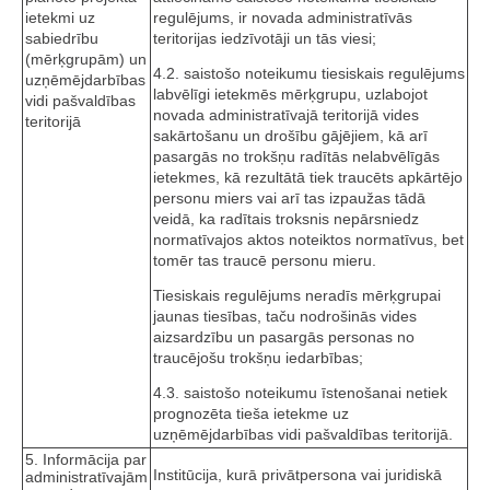
ietekmi uz
regulējums, ir novada administratīvās
sabiedrību
teritorijas iedzīvotāji un tās viesi;
(mērķgrupām) un
4.2. saistošo noteikumu tiesiskais regulējums
uzņēmējdarbības
labvēlīgi ietekmēs mērķgrupu, uzlabojot
vidi pašvaldības
novada administratīvajā teritorijā vides
teritorijā
sakārtošanu un drošību gājējiem, kā arī
pasargās no trokšņu radītās nelabvēlīgās
ietekmes, kā rezultātā tiek traucēts apkārtējo
personu miers vai arī tas izpaužas tādā
veidā, ka radītais troksnis nepārsniedz
normatīvajos aktos noteiktos normatīvus, bet
tomēr tas traucē personu mieru.
Tiesiskais regulējums neradīs mērķgrupai
jaunas tiesības, taču nodrošinās vides
aizsardzību un pasargās personas no
traucējošu trokšņu iedarbības;
4.3. saistošo noteikumu īstenošanai netiek
prognozēta tieša ietekme uz
uzņēmējdarbības vidi pašvaldības teritorijā.
5. Informācija par
Institūcija, kurā privātpersona vai juridiskā
administratīvajām