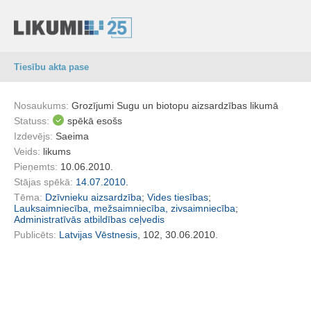
Tiesību akta pase
Nosaukums:
Grozījumi Sugu un biotopu aizsardzības likumā
Statuss:
spēkā esošs
Izdevējs:
Saeima
Veids:
likums
Pieņemts:
10.06.2010.
Stājas spēkā:
14.07.2010.
Tēma:
Dzīvnieku aizsardzība
;
Vides tiesības
;
Lauksaimniecība, mežsaimniecība, zivsaimniecība
;
Administratīvās atbildības ceļvedis
Publicēts:
Latvijas Vēstnesis
, 102, 30.06.2010.