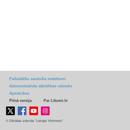
Pašvaldību saistošie noteikumi
Administratīvās atbildības ceļvedis
Apmācības
Pilnā versija
Par Likumi.lv
© Oficiālais izdevējs "Latvijas Vēstnesis"