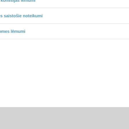
 komisijas lēmumi
s saistošie noteikumi
domes lēmumi