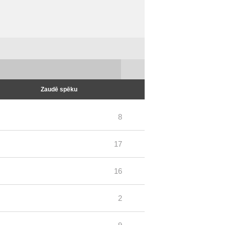
Zaudē spēku
8
17
16
2