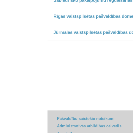
Sabiedrisko pakalpojumu regulēšanas
Rīgas valstspilsētas pašvaldības dome
Jūrmalas valstspilsētas pašvaldības 
Pašvaldību saistošie noteikumi
Administratīvās atbildības ceļvedis