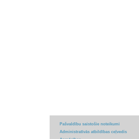
Pašvaldību saistošie noteikumi
Administratīvās atbildības ceļvedis