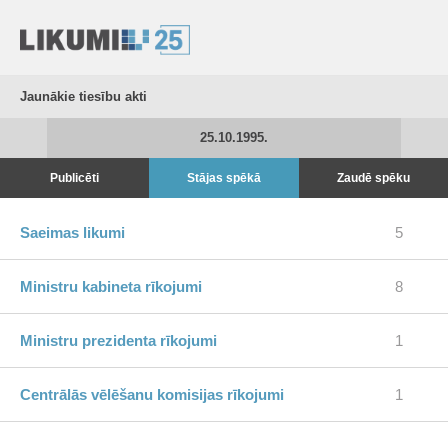
Jaunākie tiesību akti
25.10.1995.
Publicēti
Stājas spēkā
Zaudē spēku
Saeimas likumi
5
Ministru kabineta rīkojumi
8
Ministru prezidenta rīkojumi
1
Centrālās vēlēšanu komisijas rīkojumi
1