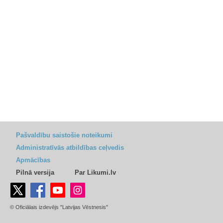
Pašvaldību saistošie noteikumi
Administratīvās atbildības ceļvedis
Apmācības
Pilnā versija
Par Likumi.lv
© Oficiālais izdevējs "Latvijas Vēstnesis"