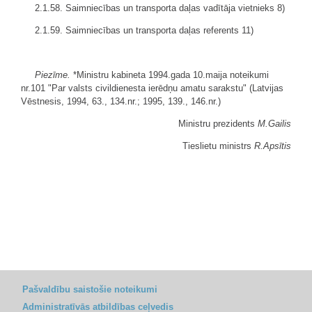
2.1.58. Saimniecības un transporta
daļas
vadītāja vietnieks 8)
2.1.59. Saimniecības un transporta
daļas
referents 11)
Piezīme.
*Ministru kabineta 1994.gada 10.maija noteikumi
nr.101 "Par valsts civildienesta ierēdņu amatu sarakstu" (Latvijas
Vēstnesis, 1994, 63., 134.nr.; 1995, 139., 146.nr.)
Ministru prezidents
M.Gailis
Tieslietu ministrs
R.Apsītis
Pašvaldību saistošie noteikumi
Administratīvās atbildības ceļvedis