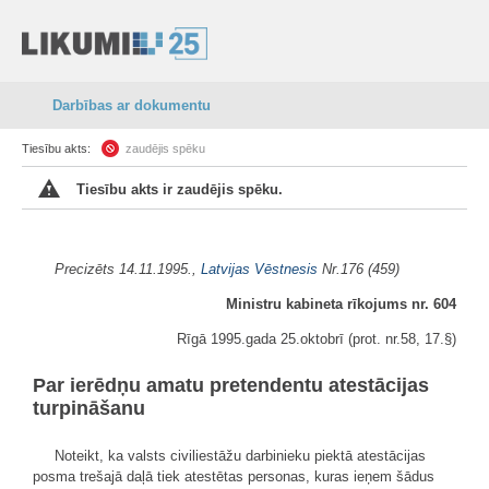
Darbības ar dokumentu
Tiesību akts:
zaudējis spēku
Tiesību akts ir zaudējis spēku.
Precizēts 14.11.1995.,
Latvijas Vēstnesis
Nr.
176 (459)
Ministru kabineta rīkojums nr. 604
Rīgā 1995.gada 25.oktobrī
(prot. nr.58, 17.§)
Par ierēdņu amatu pretendentu atestācijas
turpināšanu
Noteikt, ka valsts civiliestāžu darbinieku piektā atestācijas
posma trešajā daļā tiek atestētas personas, kuras ieņem šādus