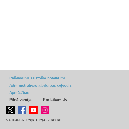
Pašvaldību saistošie noteikumi
Administratīvās atbildības ceļvedis
Apmācības
Pilnā versija
Par Likumi.lv
© Oficiālais izdevējs "Latvijas Vēstnesis"