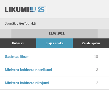
Jaunākie tiesību akti
12.07.2021.
Publicēti
Stājas spēkā
Zaudē spēku
Saeimas likumi
19
Ministru kabineta noteikumi
3
Ministru kabineta rīkojumi
2