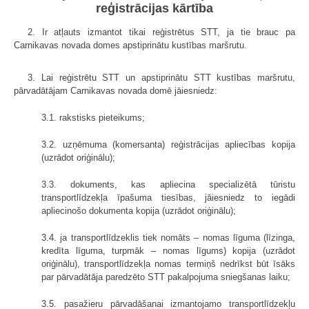
reģistrācijas kārtība
2. Ir atļauts izmantot tikai reģistrētus STT, ja tie brauc pa
Carnikavas novada domes apstiprinātu kustības maršrutu.
3. Lai reģistrētu STT un apstiprinātu STT kustības maršrutu,
pārvadātājam Carnikavas novada domē jāiesniedz:
3.1. rakstisks pieteikums;
3.2. uzņēmuma (komersanta) reģistrācijas apliecības kopija
(uzrādot oriģinālu);
3.3. dokuments, kas apliecina specializētā tūristu
transportlīdzekļa īpašuma tiesības, jāiesniedz to iegādi
apliecinošo dokumenta kopija (uzrādot oriģinālu);
3.4. ja transportlīdzeklis tiek nomāts – nomas līguma (līzinga,
kredīta līguma, turpmāk – nomas līgums) kopija (uzrādot
oriģinālu), transportlīdzekļa nomas termiņš nedrīkst būt īsāks
par pārvadātāja paredzēto STT pakalpojuma sniegšanas laiku;
3.5. pasažieru pārvadāšanai izmantojamo transportlīdzekļu