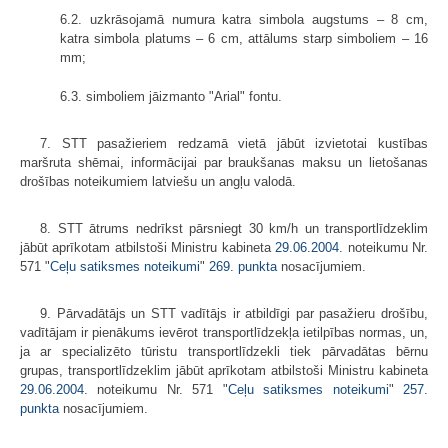
6.2. uzkrāsojamā numura katra simbola augstums – 8 cm,
katra simbola platums – 6 cm, attālums starp simboliem – 16
mm;
6.3. simboliem jāizmanto "Arial" fontu.
7. STT pasažieriem redzamā vietā jābūt izvietotai kustības
maršruta shēmai, informācijai par braukšanas maksu un lietošanas
drošības noteikumiem latviešu un angļu valodā.
8. STT ātrums nedrīkst pārsniegt 30 km/h un transportlīdzeklim
jābūt aprīkotam atbilstoši Ministru kabineta
29.06.2004.
noteikumu Nr.
571 "
Ceļu satiksmes noteikumi
"
269. punkta
nosacījumiem.
9. Pārvadātājs un STT vadītājs ir atbildīgi par pasažieru drošību,
vadītājam ir pienākums ievērot transportlīdzekļa ietilpības normas, un,
ja ar specializēto tūristu transportlīdzekli tiek pārvadātas bērnu
grupas, transportlīdzeklim jābūt aprīkotam atbilstoši Ministru kabineta
29.06.2004.
noteikumu Nr. 571 "
Ceļu satiksmes noteikumi
"
257.
punkta
nosacījumiem.