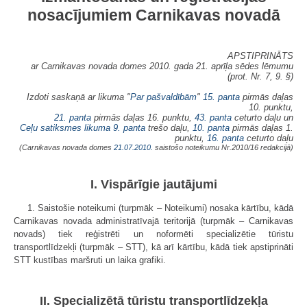
nosacījumiem Carnikavas novadā
APSTIPRINĀTS
ar Carnikavas novada domes 2010. gada 21. aprīļa sēdes lēmumu
(prot. Nr. 7, 9. §)
Izdoti saskaņā ar likuma "
Par pašvaldībām
"
15. panta
pirmās daļas
10. punktu,
21. panta
pirmās daļas 16. punktu,
43. panta
ceturto daļu un
Ceļu satiksmes likuma
9. panta
trešo daļu,
10. panta
pirmās daļas 1.
punktu,
16. panta
ceturto daļu
(Carnikavas novada domes
21.07.2010.
saistošo noteikumu Nr.2010/16 redakcijā)
I. Vispārīgie jautājumi
1. Saistošie noteikumi (turpmāk – Noteikumi) nosaka kārtību, kādā
Carnikavas novada administratīvajā teritorijā (turpmāk – Carnikavas
novads) tiek reģistrēti un noformēti specializētie tūristu
transportlīdzekļi (turpmāk – STT), kā arī kārtību, kādā tiek apstiprināti
STT kustības maršruti un laika grafiki.
II. Specializētā tūristu transportlīdzekļa