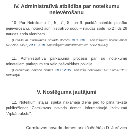
IV. Administratīvā atbildība par noteikumu
neievērošanu
10. Par Noteikumu 2., 5., 7., 8., un 9. punktā noteikto prasību
neievērošanu, noteikt administratīvo sodu – naudas sodu no 2 līdz 28
naudas soda vienībām.
(Grozīts ar Carnikavas novada domes
18.09.2013.
saistošajiem noteikumiem
Nr.SN/2013/16;
20.11.2019.
saistošajiem noteikumiem Nr. SN/2019/32)
11. Administratīvā pārkāpuma procesu par šo noteikumu
minētajiem pārkāpumiem veic pašvaldības policija.
(Carnikavas novada domes
20.11.2019.
saistošo noteikumu Nr. SN/2019/32
redakcijā)
V. Noslēguma jautājumi
12. Noteikumi stājas spēkā nākamajā dienā pēc to pilna teksta
publicēšanas Carnikavas novada domes informatīvajā izdevumā
"Apkārtraksts".
Carnikavas novada domes priekšsēdētāja D. Jurēvica