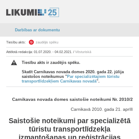
Darbības ar dokumentu
Tiesību akts:
zaudējis spēku
Attēlotā redakcija: 01.07.2020. - 04.02.2021. /
Vēsturiskā
Tiesību akts ir zaudējis spēku.
Skatīt Carnikavas novada domes 2020. gada 22. jūlija
saistošos noteikumus "
Par specializētajiem tūristu
transportlīdzekļiem Carnikavas novadā
".
Carnikavas novada domes saistošie noteikumi Nr. 2010/2
Carnikavā 2010. gada 21. aprīlī
Saistošie noteikumi par specializētā
tūristu transportlīdzekļa
izmantošanas un reģistrācijas