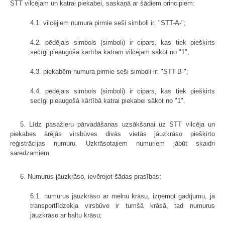
STT vilcējam un katrai piekabei, saskaņā ar šādiem principiem:
4.1. vilcējiem numura pirmie seši simboli ir: "STT-A-";
4.2. pēdējais simbols (simboli) ir cipars, kas tiek piešķirts
secīgi pieaugošā kārtībā katram vilcējam sākot no "1";
4.3. piekabēm numura pirmie seši simboli ir: "STT-B-";
4.4. pēdējais simbols (simboli) ir cipars, kas tiek piešķirts
secīgi pieaugošā kārtībā katrai piekabei sākot no "1".
5. Līdz pasažieru pārvadāšanas uzsākšanai uz STT vilcēja un
piekabes ārējās virsbūves divās vietās jāuzkrāso piešķirto
reģistrācijas numuru. Uzkrāsotajiem numuriem jābūt skaidri
saredzamiem.
6. Numurus jāuzkrāso, ievērojot šādas prasības:
6.1. numurus jāuzkrāso ar melnu krāsu, izņemot gadījumu, ja
transportlīdzekļa virsbūve ir tumšā krāsā, tad numurus
jāuzkrāso ar baltu krāsu;