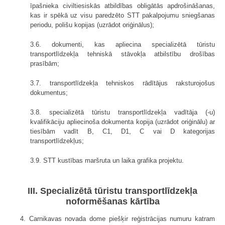
īpašnieka civiltiesiskās atbildības obligātās apdrošināšanas,
kas ir spēkā uz visu paredzēto STT pakalpojumu sniegšanas
periodu, polišu kopijas (uzrādot oriģinālus);
3.6. dokumenti, kas apliecina specializētā tūristu
transportlīdzekļa tehniskā stāvokļa atbilstību drošības
prasībām;
3.7. transportlīdzekļa tehniskos rādītājus raksturojošus
dokumentus;
3.8. specializētā tūristu transportlīdzekļa vadītāja (-u)
kvalifikāciju apliecinoša dokumenta kopija (uzrādot oriģinālu) ar
tiesībām vadīt B, C1, D1, C vai D kategorijas
transportlīdzekļus;
3.9. STT kustības maršruta un laika grafika projektu.
III. Specializētā tūristu transportlīdzekļa
noformēšanas kārtība
4. Carnikavas novada dome piešķir reģistrācijas numuru katram