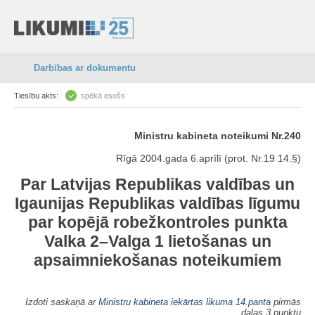
Darbības ar dokumentu
Tiesību akts:
spēkā esošs
Ministru kabineta noteikumi Nr.240
Rīgā 2004.gada 6.aprīlī (prot. Nr.19 14.§)
Par Latvijas Republikas valdības un
Igaunijas Republikas valdības līgumu
par kopējā robežkontroles punkta
Valka 2–Valga 1 lietošanas un
apsaimniekošanas noteikumiem
Izdoti saskaņā ar
Ministru kabineta iekārtas likuma
14.panta
pirmās
daļas 3.punktu