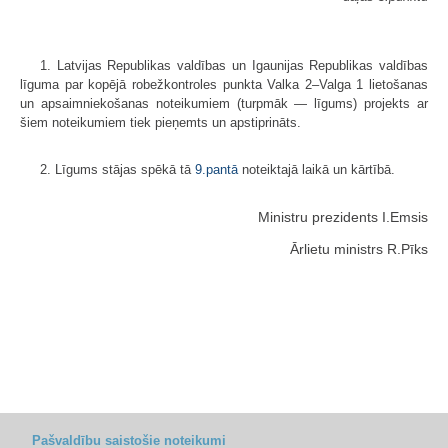
1. Latvijas Republikas valdības un Igaunijas Republikas valdības
līguma par kopējā robežkontroles punkta Valka 2–Valga 1 lietošanas
un apsaimniekošanas noteikumiem (turpmāk — līgums) projekts ar
šiem noteikumiem tiek pieņemts un apstiprināts.
2. Līgums stājas spēkā tā
9.pantā
noteiktajā laikā un kārtībā.
Ministru prezidents I.Emsis
Ārlietu ministrs R.Pīks
Pašvaldību saistošie noteikumi