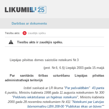
Darbības ar dokumentu
Tiesību akts:
zaudējis spēku
Tiesību akts ir zaudējis spēku.
Liepājas pilsētas domes saistošie noteikumi Nr.3
(prot. Nr.6, 6.§) Liepājā 2003.gada 15.maijā
Par sanitārās tīrības uzturēšanu Liepājas pilsētas
administratīvajā teritorijā
Izdoti saskaņā ar LR likuma "
Par pašvaldībām
"
43.panta
6.punktu, Ministru kabineta 1998.gada 11.augusta noteikumiem Nr.300
"
Peldvietu iekārtošanas un higiēnas noteikumi
", Ministru kabineta
2000.gada 28.novembra noteikumiem Nr.411 "
Noteikumi par Latvijas
būvnormatīvu LBN 208-00 "Publiskas ēkas un būves"
"