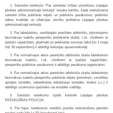
1. Saistošie noteikumi "Par sanitārās tīrības uzturēšanu Liepājas
pilsētas administratīvajā teritorijā" nosaka kārtību, kādā nodrošināma
sanitārā tīrība publiskās telpās un publiskos pasākumos; peldvietu
ūdens kvalitāte un infekcijas slimību profilakse Liepājas pilsētas
administratīvajā teritorijā.
2. Par labiekārtotu, sanitārajām prasībām atbilstošu, pārvietojamu
bezmaksas tualešu pieejamību pietiekamā skaitā, t.sk. cilvēkiem ar
īpašām vajadzībām, pludmalē un peldvietās sezonas laikā (no 1.maija
līdz 30.septembrim) ir atbildīgi teritorijas apsaimniekotāji.
3. Par normatīvajos aktos paredzēto atbilstoša skaita labiekārtotu
bezmaksas tualešu, t.sk. cilvēkiem ar īpašām vajadzībām,
pieejamību publiskos pasākumos ir atbildīgs pasākuma organizators.
4. Par normatīvajos aktos paredzēto atbilstoša skaita labiekārtotu
bezmaksas tualešu pieejamību publiskās telpās (piemēram, veselības
aprūpes iestādēs, sabiedriskās ēdināšanas iestādēs, klubos u.c.) ir
atbildīgs uzņēmuma īpašnieks vai iestādes vadītājs.
5. Saistošo noteikumu izpildi kontrolē Liepājas pilsētas
PAŠVALDĪBAS POLICIJA.
6. Par šajos noteikumos noteikto prasību neievērošanu piemēro
naudas sodu līdz Ls 50 (piecdesmit latu).