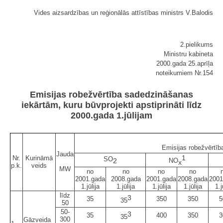
Vides aizsardzības un reģionālās attīstības ministrs V.Balodis
2.pielikums
Ministru kabineta
2000.gada 25.aprīļa
noteikumiem Nr.154
Emisijas robežvērtība sadedzināšanas
iekārtām, kuru būvprojekti apstiprināti līdz
2000.gada 1.jūlijam
Emisijas robežvērtī
Jauda
1
Nr.
Kurināmā
SO
2
NO
x
p.k.
veids
MW
no
no
no
no
2001.gada
2008.gada
2001.gada
2008.gada
2001
1.jūlija
1.jūlija
1.jūlija
1.jūlija
1.j
līdz
3
35
350
350
5
35
50
50-
3
35
400
350
3
35
300
Gāzveida