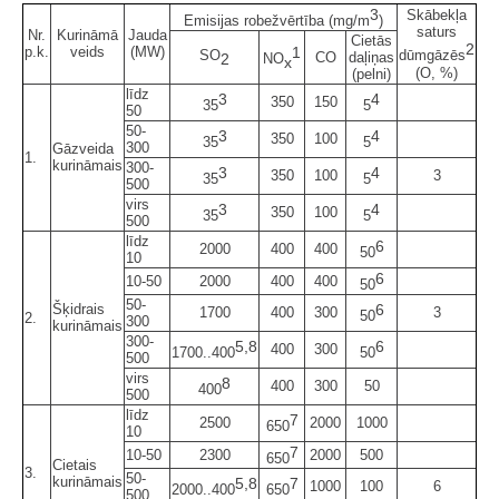
3
Skābekļa
Emisijas robežvērtība (mg/m
)
saturs
Nr.
Kurināmā
Jauda
Cietās
2
p.k.
veids
(MW)
1
SO
dūmgāzēs
CO
daļiņas
2
NO
x
(O, %)
(pelni)
līdz
3
4
350
150
35
5
50
50-
3
4
350
100
35
5
300
Gāzveida
1.
kurināmais
300-
3
4
350
100
3
35
5
500
virs
3
4
350
100
35
5
500
līdz
6
2000
400
400
50
10
6
10-50
2000
400
400
50
50-
Šķidrais
6
1700
400
300
3
50
2.
300
kurināmais
300-
5,8
6
400
300
1700..400
50
500
virs
8
400
300
50
400
500
līdz
7
2500
2000
1000
650
10
7
10-50
2300
2000
500
650
Cietais
3.
50-
kurināmais
5,8
7
1000
100
6
2000..400
650
500