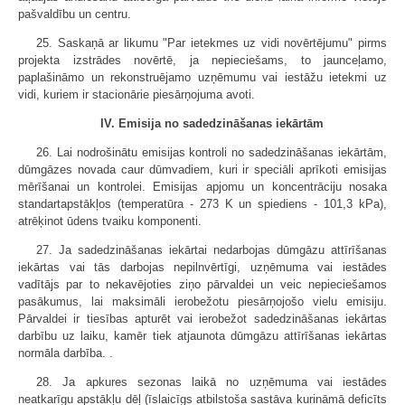
pašvaldību un centru.
25. Saskaņā ar likumu "Par ietekmes uz vidi novērtējumu" pirms
projekta izstrādes novērtē, ja nepieciešams, to jaunceļamo,
paplašināmo un rekonstruējamo uzņēmumu vai iestāžu ietekmi uz
vidi, kuriem ir stacionārie piesārņojuma avoti.
IV. Emisija no sadedzināšanas iekārtām
26. Lai nodrošinātu emisijas kontroli no sadedzināšanas iekārtām,
dūmgāzes novada caur dūmvadiem, kuri ir speciāli aprīkoti emisijas
mērīšanai un kontrolei. Emisijas apjomu un koncentrāciju nosaka
standartapstākļos (temperatūra - 273 K un spiediens - 101,3 kPa),
atrēķinot ūdens tvaiku komponenti.
27. Ja sadedzināšanas iekārtai nedarbojas dūmgāzu attīrīšanas
iekārtas vai tās darbojas nepilnvērtīgi, uzņēmuma vai iestādes
vadītājs par to nekavējoties ziņo pārvaldei un veic nepieciešamos
pasākumus, lai maksimāli ierobežotu piesārņojošo vielu emisiju.
Pārvaldei ir tiesības apturēt vai ierobežot sadedzināšanas iekārtas
darbību uz laiku, kamēr tiek atjaunota dūmgāzu attīrīšanas iekārtas
normāla darbība. .
28. Ja apkures sezonas laikā no uzņēmuma vai iestādes
neatkarīgu apstākļu dēļ (īslaicīgs atbilstoša sastāva kurināmā deficīts