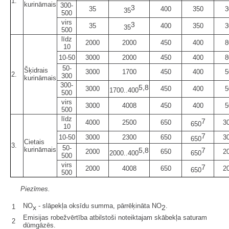
1.
kurināmais
300-
3
35
400
350
3
35
500
virs
3
35
400
350
3
35
500
līdz
2000
2000
450
400
8
10
10-50
3000
2000
450
400
8
50-
Šķidrais
3000
1700
450
400
5
2.
300
kurināmais
300-
5,8
3000
450
400
5
1700..400
500
virs
3000
4008
450
400
5
500
līdz
7
4000
2500
650
3
650
10
7
10-50
3000
2300
650
3
650
Cietais
3.
50-
kurināmais
5,8
7
2000
650
2
2000..400
650
500
virs
7
2000
4008
650
2
650
500
Piezīmes.
NO
- slāpekļa oksīdu summa, pārrēķināta NO
.
1
x
2
Emisijas robežvērtība atbilstoši noteiktajam skābekļa saturam
2
dūmgāzēs.