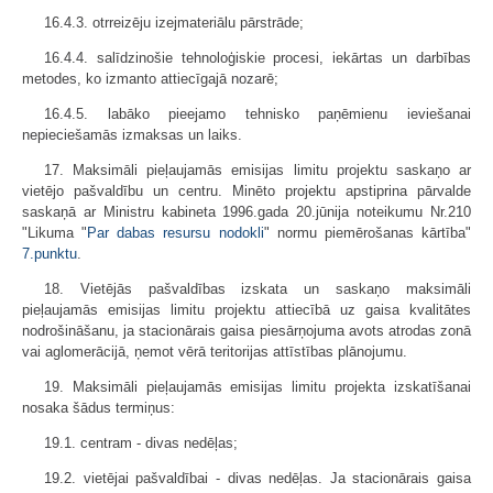
16.4.3. otrreizēju izejmateriālu pārstrāde;
16.4.4. salīdzinošie tehnoloģiskie procesi, iekārtas un darbības
metodes, ko izmanto attiecīgajā nozarē;
16.4.5. labāko pieejamo tehnisko paņēmienu ieviešanai
nepieciešamās izmaksas un laiks.
17. Maksimāli pieļaujamās emisijas limitu projektu saskaņo ar
vietējo pašvaldību un centru. Minēto projektu apstiprina pārvalde
saskaņā ar Ministru kabineta 1996.gada 20.jūnija noteikumu Nr.210
"Likuma "
Par dabas resursu nodokli
" normu piemērošanas kārtība"
7.punktu
.
18. Vietējās pašvaldības izskata un saskaņo maksimāli
pieļaujamās emisijas limitu projektu attiecībā uz gaisa kvalitātes
nodrošināšanu, ja stacionārais gaisa piesārņojuma avots atrodas zonā
vai aglomerācijā, ņemot vērā teritorijas attīstības plānojumu.
19. Maksimāli pieļaujamās emisijas limitu projekta izskatīšanai
nosaka šādus termiņus:
19.1. centram - divas nedēļas;
19.2. vietējai pašvaldībai - divas nedēļas. Ja stacionārais gaisa