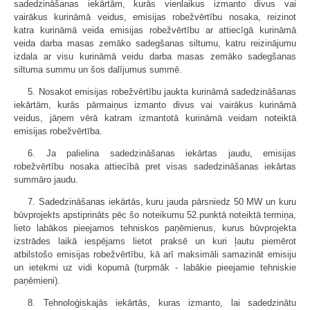
sadedzināšanas iekārtām, kurās vienlaikus izmanto divus vai
vairākus kurināmā veidus, emisijas robežvērtību nosaka, reizinot
katra kurināmā veida emisijas robežvērtību ar attiecīgā kurināmā
veida darba masas zemāko sadegšanas siltumu, katru reizinājumu
izdala ar visu kurināmā veidu darba masas zemāko sadegšanas
siltuma summu un šos dalījumus summē.
5. Nosakot emisijas robežvērtību jaukta kurināmā sadedzināšanas
iekārtām, kurās pārmaiņus izmanto divus vai vairākus kurināmā
veidus, jāņem vērā katram izmantotā kurināmā veidam noteiktā
emisijas robežvērtība.
6. Ja palielina sadedzināšanas iekārtas jaudu, emisijas
robežvērtību nosaka attiecībā pret visas sadedzināšanas iekārtas
summāro jaudu.
7. Sadedzināšanas iekārtās, kuru jauda pārsniedz 50 MW un kuru
būvprojekts apstiprināts pēc šo noteikumu 52.punktā noteiktā termiņa,
lieto labākos pieejamos tehniskos paņēmienus, kurus būvprojekta
izstrādes laikā iespējams lietot praksē un kuri ļautu piemērot
atbilstošo emisijas robežvērtību, kā arī maksimāli samazināt emisiju
un ietekmi uz vidi kopumā (turpmāk - labākie pieejamie tehniskie
paņēmieni).
8. Tehnoloģiskajās iekārtās, kuras izmanto, lai sadedzinātu