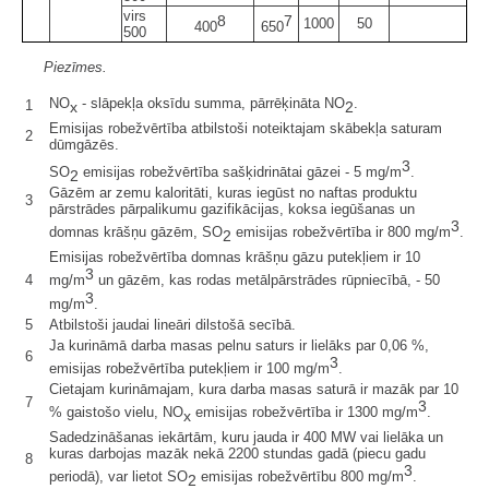
virs
8
7
1000
50
400
650
500
Piezīmes.
NO
- slāpekļa oksīdu summa, pārrēķināta NO
.
1
x
2
Emisijas robežvērtība atbilstoši noteiktajam skābekļa saturam
2
dūmgāzēs.
3
SO
emisijas robežvērtība sašķidrinātai gāzei - 5 mg/m
.
2
Gāzēm ar zemu kaloritāti, kuras iegūst no naftas produktu
3
pārstrādes pārpalikumu gazifikācijas, koksa iegūšanas un
3
domnas krāšņu gāzēm, SO
emisijas robežvērtība ir 800 mg/m
.
2
Emisijas robežvērtība domnas krāšņu gāzu putekļiem ir 10
3
4
mg/m
un gāzēm, kas rodas metālpārstrādes rūpniecībā, - 50
3
mg/m
.
5
Atbilstoši jaudai lineāri dilstošā secībā.
Ja kurināmā darba masas pelnu saturs ir lielāks par 0,06 %,
6
3
emisijas robežvērtība putekļiem ir 100 mg/m
.
Cietajam kurināmajam, kura darba masas saturā ir mazāk par 10
7
3
% gaistošo vielu, NO
emisijas robežvērtība ir 1300 mg/m
.
x
Sadedzināšanas iekārtām, kuru jauda ir 400 MW vai lielāka un
kuras darbojas mazāk nekā 2200 stundas gadā (piecu gadu
8
3
periodā), var lietot SO
emisijas robežvērtību 800 mg/m
.
2