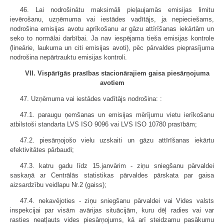
46. Lai nodrošinātu maksimāli pieļaujamās emisijas limitu
ievērošanu, uzņēmuma vai iestādes vadītājs, ja nepieciešams,
nodrošina emisijas avotu aprīkošanu ar gāzu attīrīšanas iekārtām un
seko to normālai darbībai. Ja nav iespējama tieša emisijas kontrole
(lineārie, laukuma un citi emisijas avoti), pēc pārvaldes pieprasījuma
nodrošina nepārtrauktu emisijas kontroli.
VII. Vispārīgās prasības stacionārajiem gaisa piesārņojuma
avotiem
47. Uzņēmuma vai iestādes vadītājs nodrošina: :
47.1. paraugu ņemšanas un emisijas mērījumu vietu ierīkošanu
atbilstoši standarta LVS ISO 9096 vai LVS ISO 10780 prasībām;
47.2. piesārņojošo vielu uzskaiti un gāzu attīrīšanas iekārtu
efektivitātes pārbaudi;
47.3. katru gadu līdz 15.janvārim - ziņu sniegšanu pārvaldei
saskaņā ar Centrālās statistikas pārvaldes pārskata par gaisa
aizsardzību veidlapu Nr.2 (gaiss);
47.4. nekavējoties - ziņu sniegšanu pārvaldei vai Vides valsts
inspekcijai par visām avārijas situācijām, kuru dēļ radies vai var
rasties neatļauts vides piesārņojums, kā arī steidzamu pasākumu