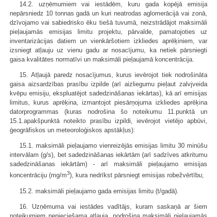
14.2. uzņēmumiem vai iestādēm, kuru gada kopējā emisija
nepārsniedz 10 tonnas gadā un kuri neatrodas aglomerācijā vai zonā,
dzīvojamo vai sabiedrisko ēku tiešā tuvumā, neizstrādājot maksimāli
pieļaujamās emisijas limitu projektu, pārvalde, pamatojoties uz
inventarizācijas datiem un vienkāršotiem izkliedes aprēķiniem, var
izsniegt atļauju uz vienu gadu ar nosacījumu, ka netiek pārsniegti
gaisa kvalitātes normatīvi un maksimāli pieļaujamā koncentrācija.
15. Atļaujā paredz nosacījumus, kurus ievērojot tiek nodrošināta
gaisa aizsardzības prasību izpilde (arī aizliegumu pieļaut zalvjveida
kvēpu emisiju, ekspluatējot sadedzināšanas iekārtas), kā arī emisijas
limitus, kurus aprēķina, izmantojot piesārņojuma izkliedes aprēķina
datorprogrammas (kuras nodrošina šo noteikumu 11.punktā un
15.1.apakšpunktā noteikto prasību izpildi, ievērojot vietējo apbūvi,
ģeogrāfiskos un meteoroloģiskos apstākļus):
15.1. maksimāli pieļaujamo vienreizējās emisijas limitu 30 minūšu
intervālam (g/s), bet sadedzināšanas iekārtām (arī sadzīves atkritumu
sadedzināšanas iekārtām) - arī maksimāli pieļaujamo emisijas
3
koncentrāciju (mg/m
), kura nedrīkst pārsniegt emisijas robežvērtību;
15.2. maksimāli pieļaujamo gada emisijas limitu (t/gadā).
16. Uzņēmuma vai iestādes vadītājs, kuram saskaņā ar šiem
noteikumiem nepieciešama atļauja, nodrošina maksimāli pieļaujamās