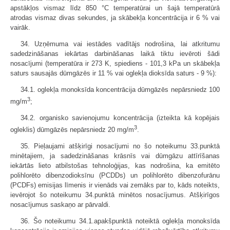
apstākļos vismaz līdz 850 °C temperatūrai un šajā temperatūrā
atrodas vismaz divas sekundes, ja skābekļa koncentrācija ir 6 % vai
vairāk.
34. Uzņēmuma vai iestādes vadītājs nodrošina, lai atkritumu
sadedzināšanas iekārtas darbināšanas laikā tiktu ievēroti šādi
nosacījumi (temperatūra ir 273 K, spiediens - 101,3 kPa un skābekļa
saturs sausajās dūmgāzēs ir 11 % vai oglekļa dioksīda saturs - 9 %):
34.1. oglekļa monoksīda koncentrācija dūmgāzēs nepārsniedz 100
3
mg/m
;
34.2. organisko savienojumu koncentrācija (izteikta kā kopējais
3
ogleklis) dūmgāzēs nepārsniedz 20 mg/m
.
35. Pieļaujami atšķirīgi nosacījumi no šo noteikumu 33.punktā
minētajiem, ja sadedzināšanas krāsnīs vai dūmgāzu attīrīšanas
iekārtās lieto atbilstošas tehnoloģijas, kas nodrošina, ka emitēto
polihlorēto dibenzodioksīnu (PCDDs) un polihlorēto dibenzofurānu
(PCDFs) emisijas līmenis ir vienāds vai zemāks par to, kāds noteikts,
ievērojot šo noteikumu 34.punktā minētos nosacījumus. Atšķirīgos
nosacījumus saskaņo ar pārvaldi.
36. Šo noteikumu 34.1.apakšpunktā noteiktā oglekļa monoksīda