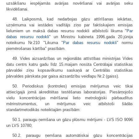
uzsākšanu iespējamās avārijas novēršanai vai avārijas seku
likvidēšanai.
48. Laikposmā, kad nedarbojas gāzu attīrīšanas iekārtas,
uzņēmuma vai iestādes vadītājs ziņo par faktiskajiem emisijas
lielumiem un maksā dabas resursu nodokli atbilstoši likuma "
Par
dabas resursu nodokli
" un Ministru kabineta 1996.gada 20.jūnija
noteikumu Nr.210 "Likuma "
Par dabas resursu nodokli
" normu
piemērošanas kārtība" prasībām.
49. Vides aizsardzības un reģionālās attīstības ministrijas Vides
datu centrs katru gadu līdz 15.maijam nosūta Centrālajai statistikas
pārvaldei ziņu kopsavilkumu saskaņā ar Centrālās statistikas
pārvaldes pārskata par gaisa aizsardzību veidlapu Nr.2 (gaiss).
50. Periodiskus (kontroles) emisijas mērījumus veic tikai
attiecīgajā jomā akreditētas testēšanas laboratorijas. Piesārņojošo
vielu koncentrācijas mērīšanai lieto metroloģiski pārbaudītus
mērinstrumentus, un mērījumus veic atbilstoši šādās
standartmetodikās noteiktajām prasībām:
50.1. paraugu ņemšana un gāzu plūsmu mērījumi - LVS ISO 9096
un LVS 10780;
50.2. paraugu ņemšana automātiskai gāzu koncentrācijas