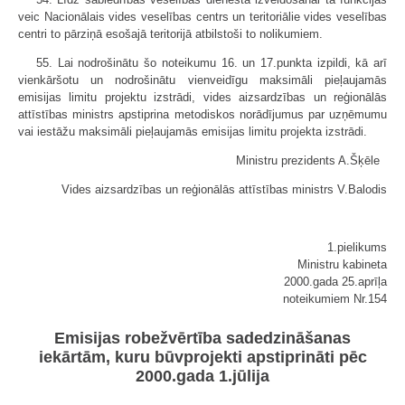
veic Nacionālais vides veselības centrs un teritoriālie vides veselības
centri to pārziņā esošajā teritorijā atbilstoši to nolikumiem.
55. Lai nodrošinātu šo noteikumu 16. un 17.punkta izpildi, kā arī
vienkāršotu un nodrošinātu vienveidīgu maksimāli pieļaujamās
emisijas limitu projektu izstrādi, vides aizsardzības un reģionālās
attīstības ministrs apstiprina metodiskos norādījumus par uzņēmumu
vai iestāžu maksimāli pieļaujamās emisijas limitu projekta izstrādi.
Ministru prezidents A.Šķēle
Vides aizsardzības un reģionālās attīstības ministrs V.Balodis
1.pielikums
Ministru kabineta
2000.gada 25.aprīļa
noteikumiem Nr.154
Emisijas robežvērtība sadedzināšanas
iekārtām, kuru būvprojekti apstiprināti pēc
2000.gada 1.jūlija