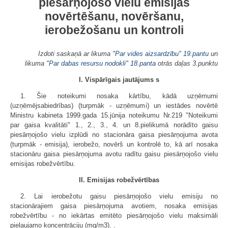
piesārņojošo vielu emisijas
novērtēšanu, novēršanu,
ierobežošanu un kontroli
Izdoti saskaņā ar likuma "
Par vides aizsardzību
"
19.pantu
un
likuma "
Par dabas resursu nodokli
"
18.panta
otrās daļas 3.punktu
I. Vispārīgais jautājums s
1. Šie noteikumi nosaka kārtību, kādā uzņēmumi
(uzņēmējsabiedrības) (turpmāk - uzņēmumi) un iestādes novērtē
Ministru kabineta 1999.gada 15.jūnija noteikumu Nr.219 "Noteikumi
par gaisa kvalitāti" 1., 2., 3., 4. un 8.pielikumā norādīto gaisu
piesārņojošo vielu izplūdi no stacionāra gaisa piesārņojuma avota
(turpmāk - emisija), ierobežo, novērš un kontrolē to, kā arī nosaka
stacionāru gaisa piesārņojuma avotu radītu gaisu piesārņojošo vielu
emisijas robežvērtību.
II. Emisijas robežvērtības
2. Lai ierobežotu gaisu piesārņojošo vielu emisiju no
stacionārajiem gaisa piesārņojuma avotiem, nosaka emisijas
robežvērtību - no iekārtas emitēto piesārņojošo vielu maksimāli
pieļaujamo koncentrāciju (mg/m3). .