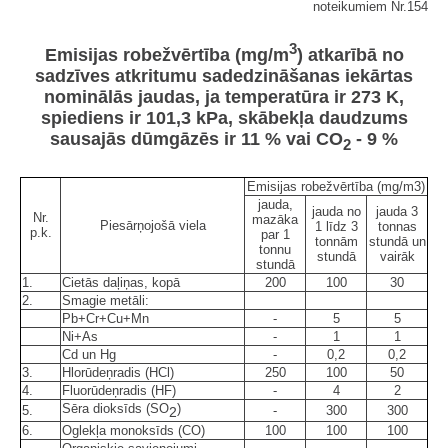
noteikumiem Nr.154
3
Emisijas robežvērtība (mg/m
) atkarībā no
sadzīves atkritumu sadedzināšanas iekārtas
nominālās jaudas, ja temperatūra ir 273 K,
spiediens ir 101,3 kPa, skābekļa daudzums
sausajās dūmgāzēs ir 11 % vai CO
- 9 %
2
Emisijas robežvērtība (mg/m3)
jauda,
jauda no
jauda 3
Nr.
mazāka
Piesārņojošā viela
1 līdz 3
tonnas
p.k.
par 1
tonnām
stundā un
tonnu
stundā
vairāk
stundā
1.
Cietās daļiņas, kopā
200
100
30
2.
Smagie metāli:
Pb+Cr+Cu+Mn
-
5
5
Ni+As
-
1
1
Cd un Hg
-
0,2
0,2
3.
Hlorūdeņradis (HCl)
250
100
50
4.
Fluorūdeņradis (HF)
-
4
2
Sēra dioksīds (SO
)
5.
-
300
300
2
6.
Oglekļa monoksīds (CO)
100
100
100