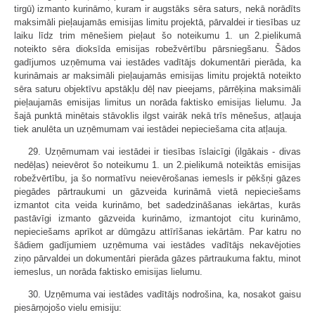
tirgū) izmanto kurināmo, kuram ir augstāks sēra saturs, nekā norādīts
maksimāli pieļaujamās emisijas limitu projektā, pārvaldei ir tiesības uz
laiku līdz trim mēnešiem pieļaut šo noteikumu 1. un 2.pielikumā
noteikto sēra dioksīda emisijas robežvērtību pārsniegšanu. Šādos
gadījumos uzņēmuma vai iestādes vadītājs dokumentāri pierāda, ka
kurināmais ar maksimāli pieļaujamās emisijas limitu projektā noteikto
sēra saturu objektīvu apstākļu dēļ nav pieejams, pārrēķina maksimāli
pieļaujamās emisijas limitus un norāda faktisko emisijas lielumu. Ja
šajā punktā minētais stāvoklis ilgst vairāk nekā trīs mēnešus, atļauja
tiek anulēta un uzņēmumam vai iestādei nepieciešama cita atļauja.
29. Uzņēmumam vai iestādei ir tiesības īslaicīgi (ilgākais - divas
nedēļas) neievērot šo noteikumu 1. un 2.pielikumā noteiktās emisijas
robežvērtību, ja šo normatīvu neievērošanas iemesls ir pēkšņi gāzes
piegādes pārtraukumi un gāzveida kurināmā vietā nepieciešams
izmantot cita veida kurināmo, bet sadedzināšanas iekārtas, kurās
pastāvīgi izmanto gāzveida kurināmo, izmantojot citu kurināmo,
nepieciešams aprīkot ar dūmgāzu attīrīšanas iekārtām. Par katru no
šādiem gadījumiem uzņēmuma vai iestādes vadītājs nekavējoties
ziņo pārvaldei un dokumentāri pierāda gāzes pārtraukuma faktu, minot
iemeslus, un norāda faktisko emisijas lielumu.
30. Uzņēmuma vai iestādes vadītājs nodrošina, ka, nosakot gaisu
piesārņojošo vielu emisiju: