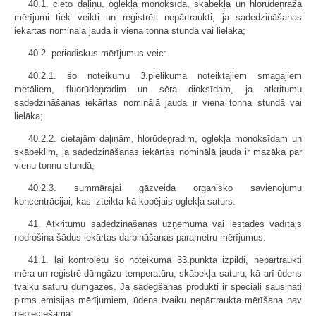
40.1. cieto daļiņu, oglekļa monoksīda, skābekļa un hlorūdeņraža
mērījumi tiek veikti un reģistrēti nepārtraukti, ja sadedzināšanas
iekārtas nominālā jauda ir viena tonna stundā vai lielāka;
40.2. periodiskus mērījumus veic:
40.2.1. šo noteikumu 3.pielikumā noteiktajiem smagajiem
metāliem, fluorūdeņradim un sēra dioksīdam, ja atkritumu
sadedzināšanas iekārtas nominālā jauda ir viena tonna stundā vai
lielāka;
40.2.2. cietajām daļiņām, hlorūdeņradim, oglekļa monoksīdam un
skābeklim, ja sadedzināšanas iekārtas nominālā jauda ir mazāka par
vienu tonnu stundā;
40.2.3. summārajai gāzveida organisko savienojumu
koncentrācijai, kas izteikta kā kopējais oglekļa saturs.
41. Atkritumu sadedzināšanas uzņēmuma vai iestādes vadītājs
nodrošina šādus iekārtas darbināšanas parametru mērījumus:
41.1. lai kontrolētu šo noteikuma 33.punkta izpildi, nepārtraukti
mēra un reģistrē dūmgāzu temperatūru, skābekļa saturu, kā arī ūdens
tvaiku saturu dūmgāzēs. Ja sadegšanas produkti ir speciāli sausināti
pirms emisijas mērījumiem, ūdens tvaiku nepārtraukta mērīšana nav
nepieciešama;