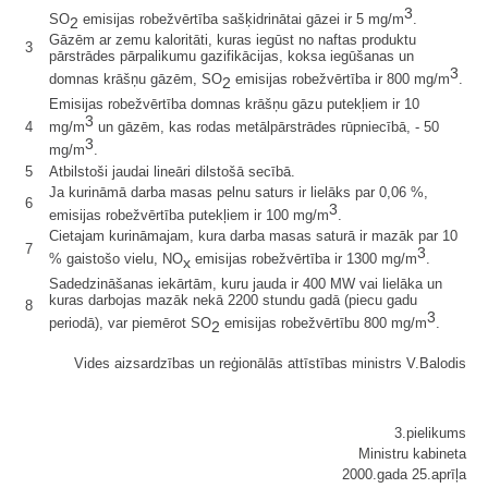
3
SO
emisijas robežvērtība sašķidrinātai gāzei ir 5 mg/m
.
2
Gāzēm ar zemu kaloritāti, kuras iegūst no naftas produktu
3
pārstrādes pārpalikumu gazifikācijas, koksa iegūšanas un
3
domnas krāšņu gāzēm, SO
emisijas robežvērtība ir 800 mg/m
.
2
Emisijas robežvērtība domnas krāšņu gāzu putekļiem ir 10
3
4
mg/m
un gāzēm, kas rodas metālpārstrādes rūpniecībā, - 50
3
mg/m
.
5
Atbilstoši jaudai lineāri dilstošā secībā.
Ja kurināmā darba masas pelnu saturs ir lielāks par 0,06 %,
6
3
emisijas robežvērtība putekļiem ir 100 mg/m
.
Cietajam kurināmajam, kura darba masas saturā ir mazāk par 10
7
3
% gaistošo vielu, NO
emisijas robežvērtība ir 1300 mg/m
.
x
Sadedzināšanas iekārtām, kuru jauda ir 400 MW vai lielāka un
kuras darbojas mazāk nekā 2200 stundu gadā (piecu gadu
8
3
periodā), var piemērot SO
emisijas robežvērtību 800 mg/m
.
2
Vides aizsardzības un reģionālās attīstības ministrs V.Balodis
3.pielikums
Ministru kabineta
2000.gada 25.aprīļa