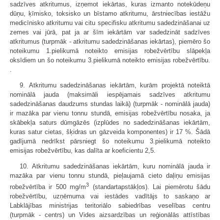
sadzīves atkritumus, izņemot iekārtas, kuras izmanto notekūdeņu
dūņu, ķīmisko, toksisko un bīstamo atkritumu, ārstniecības iestāžu
medicīnisko atkritumu vai citu specifisku atkritumu sadedzināšanai uz
zemes vai jūrā, pat ja ar šīm iekārtām var sadedzināt sadzīves
atkritumus (turpmāk - atkritumu sadedzināšanas iekārtas), piemēro šo
noteikumu 1.pielikumā noteikto emisijas robežvērtību slāpekļa
oksīdiem un šo noteikumu 3.pielikumā noteikto emisijas robežvērtību.
.
9. Atkritumu sadedzināšanas iekārtām, kurām projektā noteiktā
nominālā jauda (maksimāli iespējamais sadzīves atkritumu
sadedzināšanas daudzums stundas laikā) (turpmāk - nominālā jauda)
ir mazāka par vienu tonnu stundā, emisijas robežvērtību nosaka, ja
skābekļa saturs dūmgāzēs (izplūdes no sadedzināšanas iekārtām,
kuras satur cietas, šķidras un gāzveida komponentes) ir 17 %. Šādā
gadījumā nedrīkst pārsniegt šo noteikumu 3.pielikumā noteikto
emisijas robežvērtību, kas dalīta ar koeficientu 2,5.
10. Atkritumu sadedzināšanas iekārtām, kuru nominālā jauda ir
mazāka par vienu tonnu stundā, pieļaujamā cieto daļiņu emisijas
3
robežvērtība ir 500 mg/m
(standartapstākļos). Lai piemērotu šādu
robežvērtību, uzņēmuma vai iestādes vadītājs to saskaņo ar
Labklājības ministrijas teritoriālo sabiedrības veselības centru
(turpmāk - centrs) un Vides aizsardzības un reģionālās attīstības