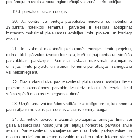
piesārņojuma avots atrodas aglomerācijā vai zonā, - trīs nedēļas;
19.3. pārvaldei - divas nedēļas.
20. Ja centrs vai vietējā pašvaldība neievēro šo noteikumu
19.punktā noteiktos termiņus, pārvaldei ir tiesības apstiprināt
izstrādāto maksimāli pieļaujamās emisijas limitu projektu un izsniegt
atļauju.
21. Ja, izskatot maksimāli pieļaujamās emisijas limitu projektu,
rodas strīdi, pārvalde izveido komisiju, kurā iekļauj centra un vietējās
pašvaldības pārstāvjus. Komisija izskata maksimāli pieļaujamās
emisijas limitu projektu un pieņem lēmumu par atļaujas izsniegšanu
vai neizsniegšanu.
22. Piecu dienu laikā pēc maksimāli pieļaujamās emisijas limitu
projekta saskaņošanas pārvalde izsniedz atļauju. Attiecīgie limiti
stājas spēkā atļaujas izsniegšanas dienā.
23. Uzņēmuma vai iestādes vadītājs ir atbildīgs par to, lai saņemtu
jaunu atļauju ne vēlāk par esošās atļaujas termiņa beigām.
24. Ja netiek ievēroti maksimāli pieļaujamās emisijas limiti vai
gaisa aizsardzības nosacījumi (arī atļaujā norādītie), pārvalde anulē
atļauju. Par maksimāli pieļaujamās emisijas limitu pārkāpumiem un
atļaujas anulēšanu attiecīgā pārvalde trīs dienu laikā informē vietējo