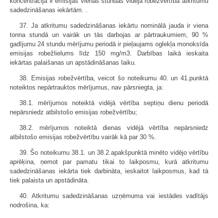
koncentrācija ir emisijas vienas stundas vidējā robežvērtība atkritumu
sadedzināšanas iekārtām. .
37. Ja atkritumu sadedzināšanas iekārtu nominālā jauda ir viena
tonna stundā un vairāk un tās darbojas ar pārtraukumiem, 90 %
gadījumu 24 stundu mērījumu periodā ir pieļaujams oglekļa monoksīda
emisijas robežlielums līdz 150 mg/m3. Darbības laikā ieskaita
iekārtas palaišanas un apstādināšanas laiku.
38. Emisijas robežvērtība, veicot šo noteikumu 40. un 41.punktā
noteiktos nepārtrauktos mērījumus, nav pārsniegta, ja:
38.1. mērījumos noteiktā vidējā vērtība septiņu dienu periodā
nepārsniedz atbilstošo emisijas robežvērtību;
38.2. mērījumos noteiktā dienas vidējā vērtība nepārsniedz
atbilstošo emisijas robežvērtību vairāk kā par 30 %.
39. Šo noteikumu 38.1. un 38.2.apakšpunktā minēto vidējo vērtību
aprēķina, ņemot par pamatu tikai to laikposmu, kurā atkritumu
sadedzināšanas iekārta tiek darbināta, ieskaitot laikposmus, kad tā
tiek palaista un apstādināta.
40. Atkritumu sadedzināšanas uzņēmuma vai iestādes vadītājs
nodrošina, ka: