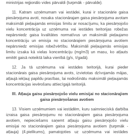
ministrijas reģionālo vides pārvaldi (turpmāk - pārvalde).
11. Katram uzņēmumam vai iestādei, kurai ir stacionārie gaisa
piesārņojuma avoti, nosaka stacionārajam gaisa piesārņojuma avotam
maksimāli pieļaujamās emisijas limitu ar nosacījumu, ka piesārņojošo
vielu koncentrācija uz uzņēmuma vai iestādes teritorijas robežas
nepārsniedz gaisa kvalitātes normatīvus un maksimāli pieļaujamo
koncentrāciju un emisija no stacionārajiem piesārņojuma avotiem
nepārsniedz emisijas robežvērtību. Maksimāli pieļaujamās emisijas
limitu izsaka kā vielas koncentrāciju (mg/m3) un masu, ko atļauts
emitēt gaisā noteiktā laika vienībā (g/s, t/gadā).
12. Ja tā uzņēmuma vai iestādes teritorijā, kurai pieder
stacionārais gaisa piesārņojuma avots, izvietotas dzīvojamās mājas,
atļaujā iekļauj papildu prasības, lai nodrošinātu maksimāli pieļaujamās
koncentrācijas ievērošanu attiecīgajā teritorijā.
III. Atļauja gaisu piesārņojošo vielu emisijai no stacionārajiem
gaisa piesārņošanas avotiem
13. Visiem uzņēmumiem vai iestādēm, kuru saimnieciskā darbība
izraisa gaisa piesārņojumu no stacionārajiem gaisa piesārņojuma
avotiem, nepieciešams saņemt atļauju gaisu piesārņojošo vielu
emisijai no stacionārajiem gaisa piesārņojuma avotiem (turpmāk -
atļauja) (4.pielikums), pamatojoties uz uzņēmuma vai iestādes