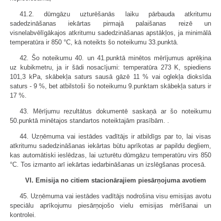
41.2. dūmgāzu uzturēšanās laiku pārbauda atkritumu
sadedzināšanas iekārtas pirmajā palaišanas reizē un
visnelabvēlīgākajos atkritumu sadedzināšanas apstākļos, ja minimālā
temperatūra ir 850 °C, kā noteikts šo noteikumu 33.punktā.
42. Šo noteikumu 40. un 41.punktā minētos mērījumus aprēķina
uz kubikmetru, ja ir šādi nosacījumi: temperatūra 273 K, spiediens
101,3 kPa, skābekļa saturs sausā gāzē 11 % vai oglekļa dioksīda
saturs - 9 %, bet atbilstoši šo noteikumu 9.punktam skābekļa saturs ir
17 %.
43. Mērījumu rezultātus dokumentē saskaņā ar šo noteikumu
50.punktā minētajos standartos noteiktajām prasībām. .
44. Uzņēmuma vai iestādes vadītājs ir atbildīgs par to, lai visas
atkritumu sadedzināšanas iekārtas būtu aprīkotas ar papildu degļiem,
kas automātiski ieslēdzas, lai uzturētu dūmgāzu temperatūru virs 850
°C. Tos izmanto arī iekārtas iedarbināšanas un izslēgšanas procesā.
VI. Emisija no citiem stacionārajiem piesārņojuma avotiem
45. Uzņēmuma vai iestādes vadītājs nodrošina visu emisijas avotu
speciālu aprīkojumu piesārņojošo vielu emisijas mērīšanai un
kontrolei.