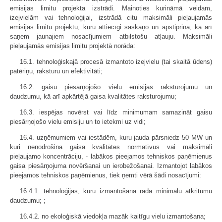
emisijas limitu projekta izstrādi. Mainoties kurināmā veidam,
izejvielām vai tehnoloģijai, izstrādā citu maksimāli pieļaujamās
emisijas limitu projektu, kuru attiecīgi saskaņo un apstiprina, kā arī
saņem jaunajiem nosacījumiem atbilstošu atļauju. Maksimāli
pieļaujamās emisijas limitu projektā norāda:
16.1. tehnoloģiskajā procesā izmantoto izejvielu (tai skaitā ūdens)
patēriņu, raksturu un efektivitāti;
16.2. gaisu piesārņojošo vielu emisijas raksturojumu un
daudzumu, kā arī apkārtējā gaisa kvalitātes raksturojumu;
16.3. iespējas novērst vai līdz minimumam samazināt gaisu
piesārņojošo vielu emisiju un to ietekmi uz vidi;
16.4. uzņēmumiem vai iestādēm, kuru jauda pārsniedz 50 MW un
kuri nenodrošina gaisa kvalitātes normatīvus vai maksimāli
pieļaujamo koncentrāciju, - labākos pieejamos tehniskos paņēmienus
gaisa piesārņojuma novēršanai un ierobežošanai. Izmantojot labākos
pieejamos tehniskos paņēmienus, tiek ņemti vērā šādi nosacījumi:
16.4.1. tehnoloģijas, kuru izmantošana rada minimālu atkritumu
daudzumu; ;
16.4.2. no ekoloģiskā viedokļa mazāk kaitīgu vielu izmantošana;