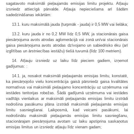
sagatavoto maksimāli pieļaujamās emisijas limitu projektu. Atļauju
izsniedz attiecīgā pārvalde. Atļauja nepieciešama arī šādām
sadedzināšanas iekārtām:
13.1. kuru maksimālā jauda (turpmāk - jauda) ir 0,5 MW vai lielāka;
13.2. kuru jauda ir no 0,2 MW līdz 0,5 MW, ja stacionārais gaisa
piesārņojuma avots atrodas aglomerācijā vai zonā un/vai stacionārais
gaisa piesārņojuma avots atrodas dzīvojamo un sabiedrisko ēku (arī
izglītības un ārstniecības iestāžu) tiešā tuvumā (līdz 100 metriem).
14. Atļauju izsniedz uz laiku līdz pieciem gadiem, izņemot
gadījumus: :
14.1. ja, nosakot maksimāli pieļaujamās emisijas limitu, konstatē,
ka piesārņojošo vielu koncentrācija gaisā pārsniedz gaisa kvalitātes
normatīvus vai maksimāli pieļaujamo koncentrāciju uz uzņēmuma vai
iestādes teritorijas robežas. Šādā gadījumā uzņēmuma vai iestādes
vadītājs vienlaikus ar maksimāli pieļaujamās emisijas limitu izstrādi
nodrošina pasākumu plāna izstrādi maksimāli pieļaujamās emisijas
limitu sasniegšanai. Laikposmā, kad veicami pasākumi, lai
nodrošinātu maksimāli pieļaujamās emisijas limitu sasniegšanu,
stacionārajam piesārņojuma avotam uz laiku apstiprina saskaņotus
emisijas limitus un izsniedz atļauju līdz vienam gadam;