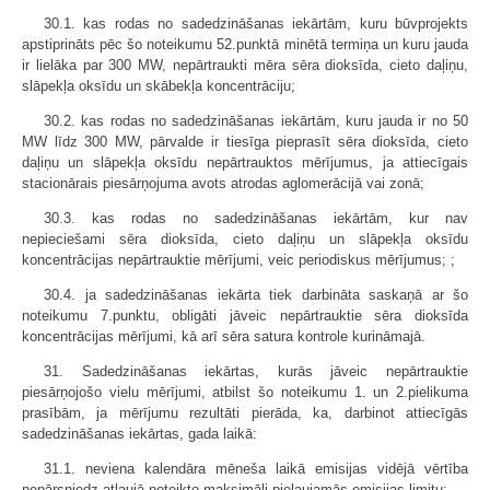
30.1. kas rodas no sadedzināšanas iekārtām, kuru būvprojekts
apstiprināts pēc šo noteikumu 52.punktā minētā termiņa un kuru jauda
ir lielāka par 300 MW, nepārtraukti mēra sēra dioksīda, cieto daļiņu,
slāpekļa oksīdu un skābekļa koncentrāciju;
30.2. kas rodas no sadedzināšanas iekārtām, kuru jauda ir no 50
MW līdz 300 MW, pārvalde ir tiesīga pieprasīt sēra dioksīda, cieto
daļiņu un slāpekļa oksīdu nepārtrauktos mērījumus, ja attiecīgais
stacionārais piesārņojuma avots atrodas aglomerācijā vai zonā;
30.3. kas rodas no sadedzināšanas iekārtām, kur nav
nepieciešami sēra dioksīda, cieto daļiņu un slāpekļa oksīdu
koncentrācijas nepārtrauktie mērījumi, veic periodiskus mērījumus; ;
30.4. ja sadedzināšanas iekārta tiek darbināta saskaņā ar šo
noteikumu 7.punktu, obligāti jāveic nepārtrauktie sēra dioksīda
koncentrācijas mērījumi, kā arī sēra satura kontrole kurināmajā.
31. Sadedzināšanas iekārtas, kurās jāveic nepārtrauktie
piesārņojošo vielu mērījumi, atbilst šo noteikumu 1. un 2.pielikuma
prasībām, ja mērījumu rezultāti pierāda, ka, darbinot attiecīgās
sadedzināšanas iekārtas, gada laikā:
31.1. neviena kalendāra mēneša laikā emisijas vidējā vērtība
nepārsniedz atļaujā noteikto maksimāli pieļaujamās emisijas limitu;