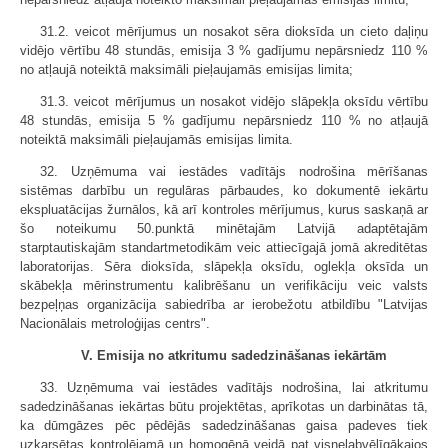
31.2. veicot mērījumus un nosakot sēra dioksīda un cieto daļiņu
vidējo vērtību 48 stundās, emisija 3 % gadījumu nepārsniedz 110 %
no atļaujā noteiktā maksimāli pieļaujamās emisijas limita;
31.3. veicot mērījumus un nosakot vidējo slāpekļa oksīdu vērtību
48 stundās, emisija 5 % gadījumu nepārsniedz 110 % no atļaujā
noteiktā maksimāli pieļaujamās emisijas limita.
32. Uzņēmuma vai iestādes vadītājs nodrošina mērīšanas
sistēmas darbību un regulāras pārbaudes, ko dokumentē iekārtu
ekspluatācijas žurnālos, kā arī kontroles mērījumus, kurus saskaņā ar
šo noteikumu 50.punktā minētajām Latvijā adaptētajām
starptautiskajām standartmetodikām veic attiecīgajā jomā akreditētas
laboratorijas. Sēra dioksīda, slāpekļa oksīdu, oglekļa oksīda un
skābekļa mērinstrumentu kalibrēšanu un verifikāciju veic valsts
bezpeļņas organizācija sabiedrība ar ierobežotu atbildību "Latvijas
Nacionālais metroloģijas centrs".
V. Emisija no atkritumu sadedzināšanas iekārtām
33. Uzņēmuma vai iestādes vadītājs nodrošina, lai atkritumu
sadedzināšanas iekārtas būtu projektētas, aprīkotas un darbinātas tā,
ka dūmgāzes pēc pēdējās sadedzināšanas gaisa padeves tiek
uzkarsētas kontrolējamā un homogēnā veidā pat visnelabvēlīgākajos