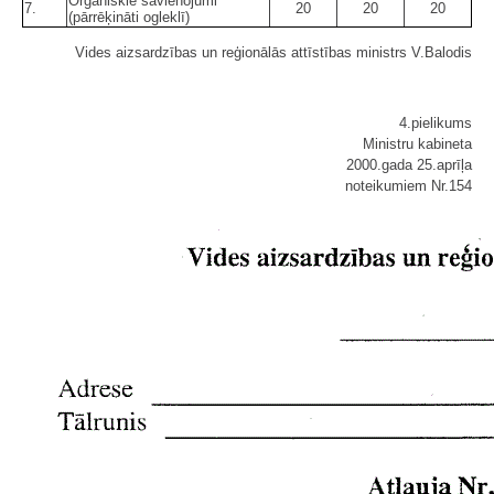
Organiskie savienojumi
7.
20
20
20
(pārrēķināti ogleklī)
Vides aizsardzības un reģionālās attīstības ministrs V.Balodis
4.pielikums
Ministru kabineta
2000.gada 25.aprīļa
noteikumiem Nr.154