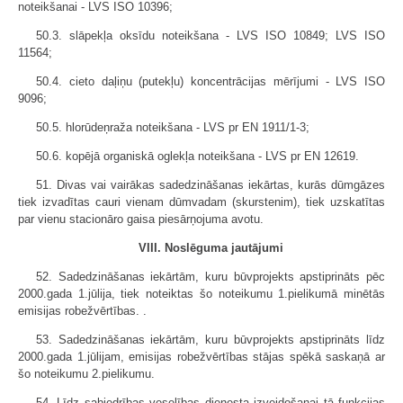
noteikšanai - LVS ISO 10396;
50.3. slāpekļa oksīdu noteikšana - LVS ISO 10849; LVS ISO
11564;
50.4. cieto daļiņu (putekļu) koncentrācijas mērījumi - LVS ISO
9096;
50.5. hlorūdeņraža noteikšana - LVS pr EN 1911/1-3;
50.6. kopējā organiskā oglekļa noteikšana - LVS pr EN 12619.
51. Divas vai vairākas sadedzināšanas iekārtas, kurās dūmgāzes
tiek izvadītas cauri vienam dūmvadam (skurstenim), tiek uzskatītas
par vienu stacionāro gaisa piesārņojuma avotu.
VIII. Noslēguma jautājumi
52. Sadedzināšanas iekārtām, kuru būvprojekts apstiprināts pēc
2000.gada 1.jūlija, tiek noteiktas šo noteikumu 1.pielikumā minētās
emisijas robežvērtības. .
53. Sadedzināšanas iekārtām, kuru būvprojekts apstiprināts līdz
2000.gada 1.jūlijam, emisijas robežvērtības stājas spēkā saskaņā ar
šo noteikumu 2.pielikumu.
54. Līdz sabiedrības veselības dienesta izveidošanai tā funkcijas