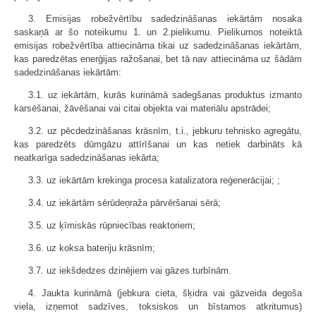
3. Emisijas robežvērtību sadedzināšanas iekārtām nosaka
saskaņā ar šo noteikumu 1. un 2.pielikumu. Pielikumos noteiktā
emisijas robežvērtība attiecināma tikai uz sadedzināšanas iekārtām,
kas paredzētas enerģijas ražošanai, bet tā nav attiecināma uz šādām
sadedzināšanas iekārtām:
3.1. uz iekārtām, kurās kurināmā sadegšanas produktus izmanto
karsēšanai, žāvēšanai vai citai objekta vai materiālu apstrādei;
3.2. uz pēcdedzināšanas krāsnīm, t.i., jebkuru tehnisko agregātu,
kas paredzēts dūmgāzu attīrīšanai un kas netiek darbināts kā
neatkarīga sadedzināšanas iekārta;
3.3. uz iekārtām krekinga procesa katalizatora reģenerācijai; ;
3.4. uz iekārtām sērūdeņraža pārvēršanai sērā;
3.5. uz ķīmiskās rūpniecības reaktoriem;
3.6. uz koksa bateriju krāsnīm;
3.7. uz iekšdedzes dzinējiem vai gāzes turbīnām.
4. Jaukta kurināmā (jebkura cieta, šķidra vai gāzveida degoša
viela, izņemot sadzīves, toksiskos un bīstamos atkritumus)